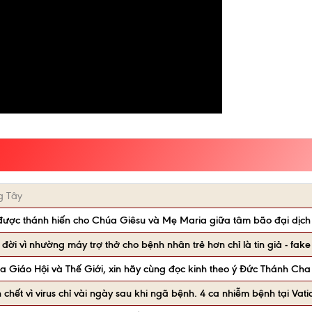
g Tây
 được thánh hiến cho Chúa Giêsu và Mẹ Maria giữa tâm bão đại dịch
ời vì nhường máy trợ thở cho bệnh nhân trẻ hơn chỉ là tin giả - fak
của Giáo Hội và Thế Giới, xin hãy cùng đọc kinh theo ý Đức Thánh Cha
 chết vì virus chỉ vài ngày sau khi ngã bệnh. 4 ca nhiễm bệnh tại Vati