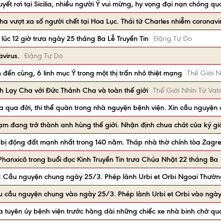
tuyết rơi tại Sicilia, nhiều người Ý vui mừng, hy vọng đại nạn chóng qu
ha vượt xa số người chết tại Hoa Lục. Thái tử Charles nhiễm coronavi
úc 12 giờ trưa ngày 25 tháng Ba Lễ Truyền Tin
Đặng Tự Do
virus.
Đặng Tự Do
đến cùng, 6 linh mục Ý trong một thị trấn nhỏ thiệt mạng
Thế Giới N
h Lạy Cha với Đức Thánh Cha và toàn thế giới
Thế Giới Nhìn Từ Vat
lia qua đời, thi thể quàn trong nhà nguyện bệnh viện. Xin cầu nguyện
hạm đang trở thành anh hùng thế giới. Nhận định chua chát của ký gi
 bị động đất mạnh nhất trong 140 năm. Tháp nhà thờ chính tòa Zagre
anxicô trong buổi đọc Kinh Truyền Tin trưa Chúa Nhật 22 tháng Ba
: Cầu nguyện chung ngày 25/3. Phép lành Urbi et Orbi Ngoại Thườ
u cầu nguyện chung vào ngày 25/3. Phép lành Urbi et Orbi vào ngà
 tuyên úy bệnh viện trước hàng dài những chiếc xe nhà binh chở qua