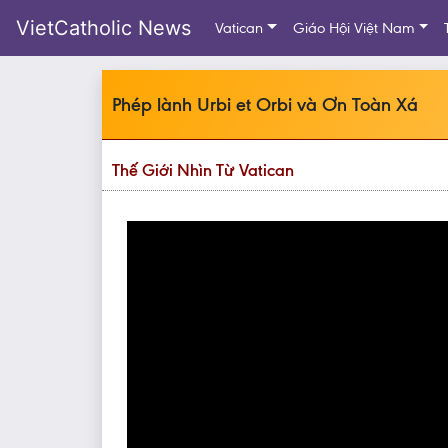
VietCatholic News
Vatican
Giáo Hội Việt Nam
Phép lành Urbi et Orbi và Ơn Toàn Xá
Thế Giới Nhìn Từ Vatican