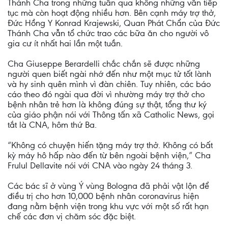
Thánh Cha trong những tuần qua không những vẫn tiếp
tục mà còn hoạt động nhiều hơn. Bên cạnh máy trợ thở,
Ðức Hồng Y Konrad Krajewski, Quan Phát Chẩn của Ðức
Thánh Cha vẫn tổ chức trao các bữa ăn cho người vô
gia cư ít nhất hai lần một tuần.
Cha Giuseppe Berardelli chắc chắn sẽ được những
người quen biết ngài nhớ đến như một mục tử tốt lành
và hy sinh quên mình vì đàn chiên. Tuy nhiên, các báo
cáo theo đó ngài qua đời vì nhường máy trợ thở cho
bệnh nhân trẻ hơn là không đúng sự thật, tổng thư ký
của giáo phận nói với Thông tấn xã Catholic News, gọi
tắt là CNA, hôm thứ Ba.
“Không có chuyện hiến tặng máy trợ thở. Không có bất
kỳ máy hô hấp nào đến từ bên ngoài bệnh viện,” Cha
Frulul Dellavite nói với CNA vào ngày 24 tháng 3.
Các bác sĩ ở vùng Ý vùng Bologna đã phải vật lộn để
điều trị cho hơn 10,000 bệnh nhân coronavirus hiện
đang nằm bệnh viện trong khu vực với một số rất hạn
chế các đơn vị chăm sóc đặc biệt.