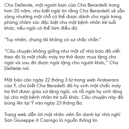
Cha Dellevite, một người bạn của Cha Berardelli trong
hơn 20 năm, cho biết ngài tin rằng Cha Berardelli sẽ sẵn
sàng nhường một chỗ có thể được dành cho ngài trong
phòng chăm sóc đặc biệt cho một bệnh nhân trẻ tuổi
khác, nếu ngài có thể làm điều đó.
“Tuy nhiên, chúng tôi không có sự chắc chắn.”
“Câu chuyện không giống như một số nhà báo đã viết:
theo đó là một chiếc máy trợ thở được mua tặng cho
ngài và sau đó được ngài tặng cho người khác,” Cha
Deliteite nói.
Một báo cáo ngày 22 tháng 3 từ trang web Araberara
của Ý, cho biết Cha Beradelli đã hy sinh một chiếc máy
trợ thở được giáo xứ tặng ngài, và rồi ngài hy sinh tặng
lại cho một bệnh nhân trẻ tuổi khác. Câu chuyện này đã
bùng lên tại Ý vào ngày 23 tháng Ba.
Trang web dẫn lời một nhân viên ẩn danh tại nhà nghỉ
San Giuseppe ở Casnigo là nguồn thông tin.