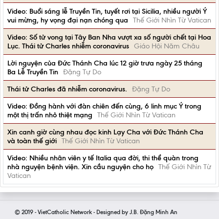
Video: Buổi sáng lễ Truyền Tin, tuyết rơi tại Sicilia, nhiều người Ý
vui mừng, hy vọng đại nạn chóng qua
Thế Giới Nhìn Từ Vatican
Video: Số tử vong tại Tây Ban Nha vượt xa số người chết tại Hoa
Lục. Thái tử Charles nhiễm coronavirus
Giáo Hội Năm Châu
Lời nguyện của Đức Thánh Cha lúc 12 giờ trưa ngày 25 tháng
Ba Lễ Truyền Tin
Đặng Tự Do
Thái tử Charles đã nhiễm coronavirus.
Đặng Tự Do
Video: Đồng hành với đàn chiên đến cùng, 6 linh mục Ý trong
một thị trấn nhỏ thiệt mạng
Thế Giới Nhìn Từ Vatican
Xin canh giờ cùng nhau đọc kinh Lạy Cha với Đức Thánh Cha
và toàn thế giới
Thế Giới Nhìn Từ Vatican
Video: Nhiều nhân viên y tế Italia qua đời, thi thể quàn trong
nhà nguyện bệnh viện. Xin cầu nguyện cho họ
Thế Giới Nhìn Từ
Vatican
© 2019 - VietCatholic Network - Designed by J.B. Đặng Minh An