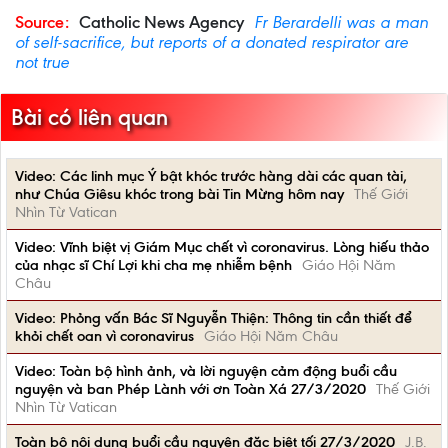
Source:
Catholic News Agency
Fr Berardelli was a man
of self-sacrifice, but reports of a donated respirator are
not true
Bài có liên quan
Video: Các linh mục Ý bật khóc trước hàng dài các quan tài,
như Chúa Giêsu khóc trong bài Tin Mừng hôm nay
Thế Giới
Nhìn Từ Vatican
Video: Vĩnh biệt vị Giám Mục chết vì coronavirus. Lòng hiếu thảo
của nhạc sĩ Chí Lợi khi cha mẹ nhiễm bệnh
Giáo Hội Năm
Châu
Video: Phỏng vấn Bác Sĩ Nguyễn Thiện: Thông tin cần thiết để
khỏi chết oan vì coronavirus
Giáo Hội Năm Châu
Video: Toàn bộ hình ảnh, và lời nguyện cảm động buổi cầu
nguyện và ban Phép Lành với ơn Toàn Xá 27/3/2020
Thế Giới
Nhìn Từ Vatican
Toàn bộ nội dung buổi cầu nguyện đặc biệt tối 27/3/2020
J.B.