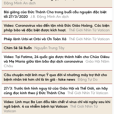
Đặng Minh An dịch
Bài giảng của Đức Thánh Cha trong buổi cầu nguyện đặc biệt
tối 27/3/2020
J.B. Đặng Minh An dịch
Video: Coronavirus vào đến tận nhà Đức Giáo Hoàng. Các biện
pháp bảo vệ đặc biệt được kích hoạt.
Thế Giới Nhìn Từ Vatican
Phép lành Urbi et Orbi và Ơn Toàn Xá
Thế Giới Nhìn Từ Vatican
Chim Sẻ Sẽ Buồn
Nguyễn Trung Tây
Video: Tại Fatima, 24 quốc gia được thánh hiến cho Chúa Giêsu
và Mẹ Maria giữa tâm bão đại dịch coronavirus
Giáo Hội Năm
Châu
Câu chuyện một linh mục Ý qua đời vì nhường máy trợ thở cho
bệnh nhân trẻ hơn chỉ là tin giả - fake news
Đặng Tự Do
27/3: Trước tình hình nguy tử của Giáo Hội và Thế Giới, xin hãy
cùng đọc kinh theo ý Đức Thánh Cha
Thế Giới Nhìn Từ Vatican
Video: Linh mục Ba Lan đầu tiên chết vì virus chỉ vài ngày sau khi
ngã bệnh. 4 ca nhiễm bệnh tại Vatican
Thế Giới Nhìn Từ
Vatican