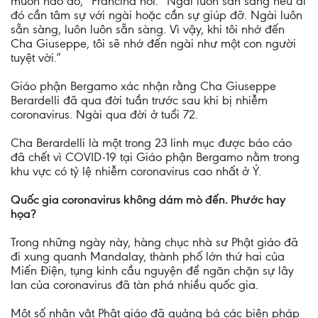
muốn nào đó,” Francina nói. “Ngài luôn sẵn sàng nếu ai
đó cần tâm sự với ngài hoặc cần sự giúp đỡ. Ngài luôn
sẵn sàng, luôn luôn sẵn sàng. Vì vậy, khi tôi nhớ đến
Cha Giuseppe, tôi sẽ nhớ đến ngài như một con người
tuyệt vời.”
Giáo phận Bergamo xác nhận rằng Cha Giuseppe
Berardelli đã qua đời tuần trước sau khi bị nhiễm
coronavirus. Ngài qua đời ở tuổi 72.
Cha Berardelli là một trong 23 linh mục được báo cáo
đã chết vì COVID-19 tại Giáo phận Bergamo nằm trong
khu vực có tỷ lệ nhiễm coronavirus cao nhất ở Ý.
Quốc gia coronavirus không dám mò đến. Phước hay
họa?
Trong những ngày này, hàng chục nhà sư Phật giáo đã
đi xung quanh Mandalay, thành phố lớn thứ hai của
Miến Điện, tụng kinh cầu nguyện để ngăn chặn sự lây
lan của coronavirus đã tàn phá nhiều quốc gia.
Một số nhân vật Phật giáo đã quảng bá các biện pháp