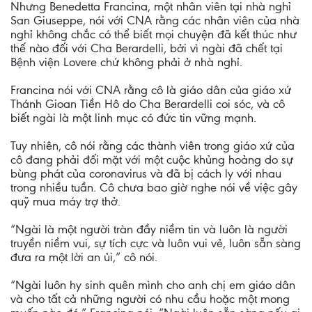
Nhưng Benedetta Francina, một nhân viên tại nhà nghỉ
San Giuseppe, nói với CNA rằng các nhân viên của nhà
nghỉ không chắc có thể biết mọi chuyện đã kết thúc như
thế nào đối với Cha Berardelli, bởi vì ngài đã chết tại
Bệnh viện Lovere chứ không phải ở nhà nghỉ.
Francina nói với CNA rằng cô là giáo dân của giáo xứ
Thánh Gioan Tiền Hô do Cha Berardelli coi sóc, và cô
biết ngài là một linh mục có đức tin vững mạnh.
Tuy nhiên, cô nói rằng các thành viên trong giáo xứ của
cô đang phải đối mặt với một cuộc khủng hoảng do sự
bùng phát của coronavirus và đã bị cách ly với nhau
trong nhiều tuần. Cô chưa bao giờ nghe nói về việc gây
quỹ mua máy trợ thở.
“Ngài là một người tràn đầy niềm tin và luôn là người
truyền niềm vui, sự tích cực và luôn vui vẻ, luôn sẵn sàng
đưa ra một lời an ủi,” cô nói.
“Ngài luôn hy sinh quên mình cho anh chị em giáo dân
và cho tất cả những người có nhu cầu hoặc một mong