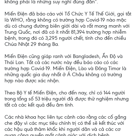
không phải là những suy nghĩ đúng đắn”.
Miến Điện đã báo cáo với Tổ Chức Y Tế Thế Giới, gọi tắt
là WHO, rằng không có trường hợp Covid-19 nào mặc
dù có chung đường biên giới dài và rất mong manh với
Trung Quốc, nơi đã có ít nhất 81,394 trường hợp nhiễm
bệnh, trong đó có 3,295 người chết, tính cho đến chiều
Chúa Nhật 29 tháng Ba.
Miến Điện cũng giáp ranh với Bangladesh, Ấn Độ và
Thái Lan. Tất cả các nước này đều báo cáo có các
trường hợp Covid-19. Miến Điện, Lào và Đông Timor là
những quốc gia duy nhất ở Á Châu không có trường
hợp nào được xác nhận.
Theo Bộ Y tế Miến Điện, cho đến nay, chỉ có 144 người
trong tổng số 53 triệu người đã được thử nghiệm nhưng
tất cả các kết quả đều âm tính.
Các nhà khoa học liên tục cảnh cáo rằng các cố gắng
che đậy vì các mục tiêu chính trị có thể sẽ kết thúc với
các hậu quả thảm khốc khi người dân và cả các cơ
quan công quyền mất cảnh giác với dịch bệnh.