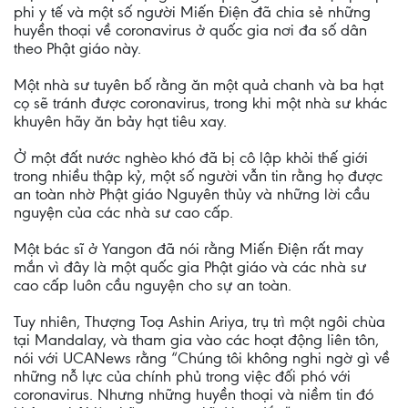
phi y tế và một số người Miến Điện đã chia sẻ những
huyền thoại về coronavirus ở quốc gia nơi đa số dân
theo Phật giáo này.
Một nhà sư tuyên bố rằng ăn một quả chanh và ba hạt
cọ sẽ tránh được coronavirus, trong khi một nhà sư khác
khuyên hãy ăn bảy hạt tiêu xay.
Ở một đất nước nghèo khó đã bị cô lập khỏi thế giới
trong nhiều thập kỷ, một số người vẫn tin rằng họ được
an toàn nhờ Phật giáo Nguyên thủy và những lời cầu
nguyện của các nhà sư cao cấp.
Một bác sĩ ở Yangon đã nói rằng Miến Điện rất may
mắn vì đây là một quốc gia Phật giáo và các nhà sư
cao cấp luôn cầu nguyện cho sự an toàn.
Tuy nhiên, Thượng Toạ Ashin Ariya, trụ trì một ngôi chùa
tại Mandalay, và tham gia vào các hoạt động liên tôn,
nói với UCANews rằng “Chúng tôi không nghi ngờ gì về
những nỗ lực của chính phủ trong việc đối phó với
coronavirus. Nhưng những huyền thoại và niềm tin đó