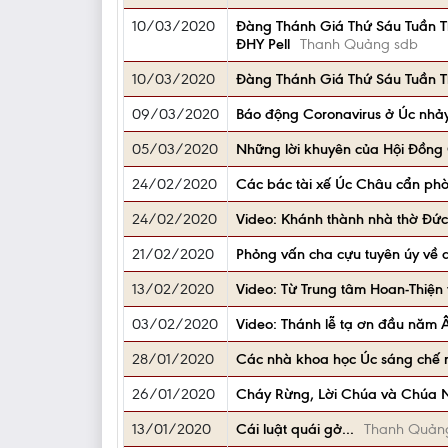
10/03/2020
Đàng Thánh Giá Thứ Sáu Tuần Th
ĐHY Pell
Thanh Quảng sdb
10/03/2020
Đàng Thánh Giá Thứ Sáu Tuần T
09/03/2020
Báo động Coronavirus ở Úc nhảy
05/03/2020
Những lời khuyên của Hội Đồng 
24/02/2020
Các bác tài xế Úc Châu cẩn phòn
24/02/2020
Video: Khánh thành nhà thờ Đức
21/02/2020
Phỏng vấn cha cựu tuyên úy về 
13/02/2020
Video: Từ Trung tâm Hoan-Thiện
03/02/2020
Video: Thánh lễ tạ ơn đầu năm
28/01/2020
Các nhà khoa học Úc sáng chế ra
26/01/2020
Cháy Rừng, Lời Chúa và Chúa 
13/01/2020
Cái luật quái gở...
Thanh Quản