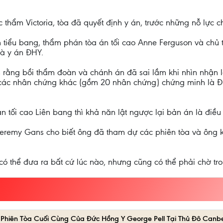
 thẩm Victoria, tòa đã quyết định y án, trước những nỗ lực 
tiểu bang, thẩm phán tòa án tối cao Anne Ferguson và chủ t
mà y án ĐHY.
n rằng bồi thẩm đoàn và chánh án đã sai lầm khi nhìn nhận 
ới các nhân chứng khác (gồm 20 nhân chứng) chứng minh là 
n tối cao Liên bang thì khả năn lật ngược lại bản án là điều 
ĩ Jeremy Gans cho biết ông đã tham dự các phiên tòa và ông
ó thể đưa ra bất cứ lúc nào, nhưng cũng có thể phải chờ tr
hiên Tòa Cuối Cùng Của Đức Hồng Y George Pell Tại Thủ Đô Canber