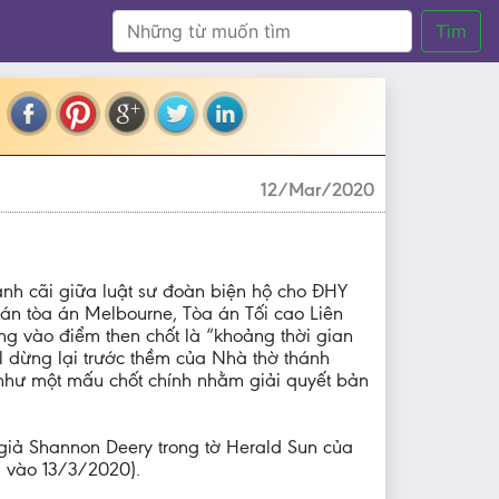
Tìm
12/Mar/2020
anh cãi giữa luật sư đoàn biện hộ cho ĐHY
n tòa án Melbourne, Tòa án Tối cao Liên
ng vào điểm then chốt là “khoảng thời gian
 dừng lại trước thềm của Nhà thờ thánh
 như một mấu chốt chính nhằm giải quyết bản
ý giả Shannon Deery trong tờ Herald Sun của
 vào 13/3/2020).