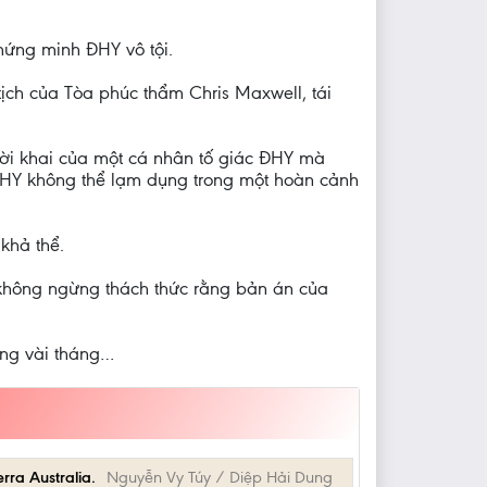
chứng minh ĐHY vô tội.
ịch của Tòa phúc thẩm Chris Maxwell, tái
lời khai của một cá nhân tố giác ĐHY mà
ĐHY không thể lạm dụng trong một hoàn cảnh
khả thể.
 không ngừng thách thức rằng bản án của
ong vài tháng…
ra Australia.
Nguyễn Vy Túy / Diệp Hải Dung