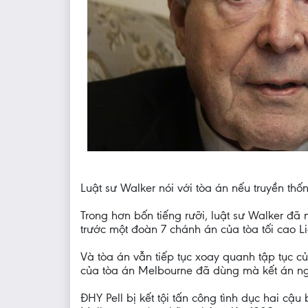
Luật sư Walker nói với tòa án nếu truyền thố
Trong hơn bốn tiếng rưỡi, luật sư Walker đã
trước một đoàn 7 chánh án của tòa tối cao L
Và tòa án vẫn tiếp tục xoay quanh tập tục c
của tòa án Melbourne đã dùng mà kết án ng
ĐHY Pell bị kết tội tấn công tình dục hai c