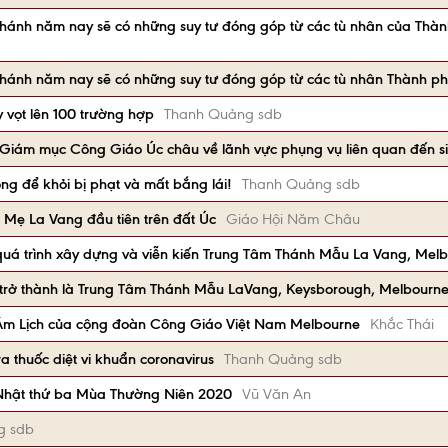
ánh năm nay sẽ có những suy tư đóng góp từ các tù nhân của Thành
hánh năm nay sẽ có những suy tư đóng góp từ các tù nhân Thành p
 vọt lên 100 trường hợp
Thanh Quảng sdb
Giám mục Công Giáo Úc châu về lãnh vực phụng vụ liên quan đến si
g để khỏi bị phạt và mất bắng lái!
Thanh Quảng sdb
 Mẹ La Vang đầu tiên trên đất Úc
Giáo Hội Năm Châu
quá trình xây dựng và viễn kiến Trung Tâm Thánh Mẫu La Vang, Mel
 trở thành là Trung Tâm Thánh Mẫu LaVang, Keysborough, Melbourn
 Âm Lịch của cộng đoàn Công Giáo Việt Nam Melbourne
Khắc Thái
 thuốc diệt vi khuẩn coronavirus
Thanh Quảng sdb
Nhật thứ ba Mùa Thường Niên 2020
Vũ Văn An
g sdb