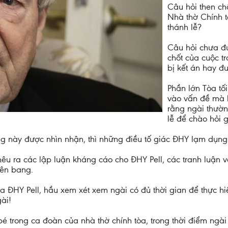
Câu hỏi then ch
Nhà thờ Chính t
thánh lễ?
Câu hỏi chưa đư
chốt của cuộc tr
bị kết án hay đ
Phần lớn Tòa tố
vào vấn đề mà l
rằng ngài thường
lễ để chào hỏi 
ng này được nhìn nhận, thì những điều tố giác ĐHY lạm dụng 
 nêu ra các lập luận kháng cáo cho ĐHY Pell, các tranh luận
iên bang.
ủa ĐHY Pell, hầu xem xét xem ngài có đủ thời gian để thực 
ài!
ậu bé trong ca đoàn của nhà thờ chính tòa, trong thời điểm 