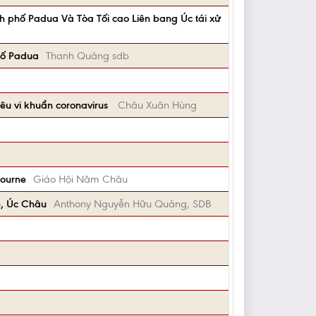
 phố Padua Và Tòa Tối cao Liên bang Úc tái xử
hố Padua
Thanh Quảng sdb
êu vi khuẩn coronavirus
Châu Xuân Hùng
bourne
Giáo Hội Năm Châu
e, Úc Châu
Anthony Nguyễn Hữu Quảng, SDB