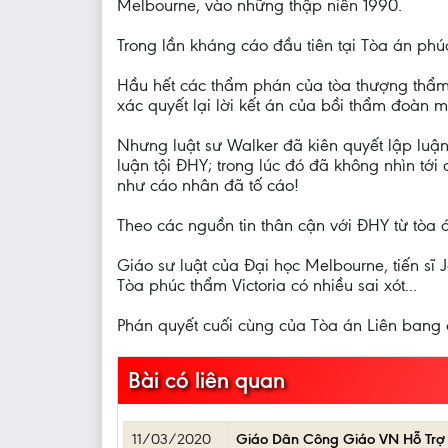
Melbourne, vào những thập niên 1990.
Trong lần kháng cáo đầu tiên tại Tòa án phúc
Hầu hết các thẩm phán của tòa thượng thẩm 
xác quyết lại lời kết án của bồi thẩm đoàn 
Nhưng luật sư Walker đã kiên quyết lập luậ
luận tội ĐHY; trong lúc đó đã không nhìn t
như cáo nhân đã tố cáo!
Theo các nguồn tin thân cận với ĐHY từ tòa á
Giáo sư luật của Đại học Melbourne, tiến s
Tòa phúc thẩm Victoria có nhiều sai xót...
Phán quyết cuối cùng của Tòa án Liên bang c
Bài có liên quan
11/03/2020
Giáo Dân Công Giáo VN Hỗ Trợ P