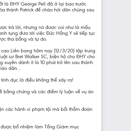
ốt là ĐHY George Pell đã ở lại bao trước
òa thánh Patrick để chào hỏi dân chúng sau
ợc trả lời, nhưng nó được coi như là mấu
anh tụng đưa tới việc Đức Hồng Y sẽ tiếp tục
ược tha bổng và tự do.
i cao Liên bang hôm nay (12/3/20) tập trung
uật sư Bret Walker SC, biện hộ cho ĐHY cho
 xuyên dành ít là 10 phút trở lên sau thánh
giáo dân…
tính dục là điều không thể xảy ra!
 về bằng chứng và các điểm lý luận về vụ án
hiện các hành vi phạm tội mà bồi thẩm đoàn
ngài được bổ nhiệm làm Tổng Giám mục