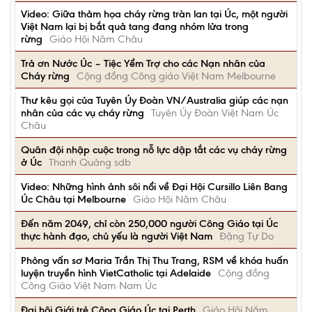
Video: Giữa thảm họa cháy rừng tràn lan tại Úc, một người
Việt Nam lại bị bắt quả tang đang nhóm lửa trong
rừng
Giáo Hội Năm Châu
Trả ơn Nước Úc – Tiệc Yểm Trợ cho các Nạn nhân của
Cháy rừng
Cộng đồng Công giáo Việt Nam Melbourne
Thư kêu gọi của Tuyên Úy Đoàn VN/Australia giúp các nạn
nhân của các vụ cháy rừng
Tuyên Úy Đoàn Việt Nam Úc
Châu
Quân đội nhập cuộc trong nỗ lực dập tắt các vụ cháy rừng
ở Úc
Thanh Quảng sdb
Video: Những hình ảnh sôi nổi về Đại Hội Cursillo Liên Bang
Úc Châu tại Melbourne
Giáo Hội Năm Châu
Đến năm 2049, chỉ còn 250,000 người Công Giáo tại Úc
thực hành đạo, chủ yếu là người Việt Nam
Đặng Tự Do
Phỏng vấn sơ Maria Trần Thị Thu Trang, RSM về khóa huấn
luyện truyền hình VietCatholic tại Adelaide
Cộng đồng
Công Giáo Việt Nam Nam Úc
Đại hội Giới trẻ Công Giáo Úc tại Perth
Giáo Hội Năm