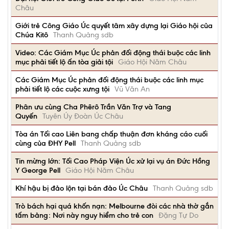
Châu
Giới trẻ Công Giáo Úc quyết tâm xây dựng lại Giáo hội của
Chúa Kitô
Thanh Quảng sdb
Video: Các Giám Mục Úc phản đối động thái buộc các linh
mục phải tiết lộ ấn tòa giải tội
Giáo Hội Năm Châu
Các Giám Mục Úc phản đối động thái buộc các linh mục
phải tiết lộ các cuộc xưng tội
Vũ Văn An
Phân ưu cùng Cha Phêrô Trần Văn Trợ và Tang
Quyến
Tuyên Úy Đoàn Úc Châu
Tòa án Tối cao Liên bang chấp thuận đơn kháng cáo cuối
cùng của ĐHY Pell
Thanh Quảng sdb
Tin mừng lớn: Tối Cao Pháp Viện Úc xử lại vụ án Đức Hồng
Y George Pell
Giáo Hội Năm Châu
Khí hậu bị đảo lộn tại bán đảo Úc Châu
Thanh Quảng sdb
Trò bách hại quá khốn nạn: Melbourne đòi các nhà thờ gắn
tấm bảng: Nơi này nguy hiểm cho trẻ con
Đặng Tự Do