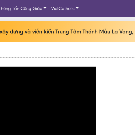
Thông Tấn Công Giáo
VietCatholic
h xây dựng và viễn kiến Trung Tâm Thánh Mẫu La Vang,