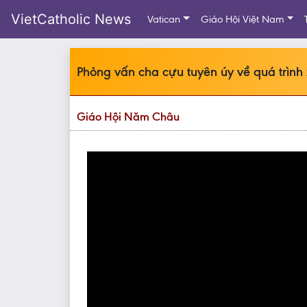
VietCatholic News
Vatican
Giáo Hội Việt Nam
Phỏng vấn cha cựu tuyên úy về quá trìn
Giáo Hội Năm Châu