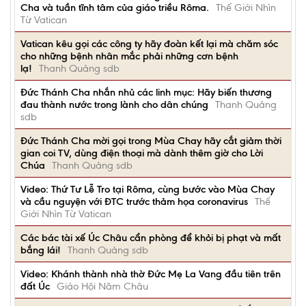
Cha và tuần tĩnh tâm của giáo triều Rôma.
Thế Giới Nhìn
Từ Vatican
Vatican kêu gọi các công ty hãy đoàn kết lại mà chăm sóc
cho những bệnh nhân mắc phải những cơn bệnh
lạ!
Thanh Quảng sdb
Đức Thánh Cha nhắn nhủ các linh mục: Hãy biến thương
đau thành nước trong lành cho dân chúng
Thanh Quảng
sdb
Đức Thánh Cha mời gọi trong Mùa Chay hãy cắt giảm thời
gian coi TV, dùng điện thoại mà dành thêm giờ cho Lời
Chúa
Thanh Quảng sdb
Video: Thứ Tư Lễ Tro tại Rôma, cùng bước vào Mùa Chay
và cầu nguyện với ĐTC trước thảm họa coronavirus
Thế
Giới Nhìn Từ Vatican
Các bác tài xế Úc Châu cẩn phòng để khỏi bị phạt và mất
bắng lái!
Thanh Quảng sdb
Video: Khánh thành nhà thờ Đức Mẹ La Vang đầu tiên trên
đất Úc
Giáo Hội Năm Châu