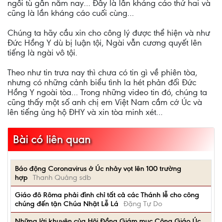
ngồi tù gần năm nay… Đây là lần kháng cáo thứ hai và
cũng là lần kháng cáo cuối cùng…
Chúng ta hãy cầu xin cho công lý được thể hiện và như
Đức Hồng Y dù bị luận tội, Ngài vẫn cương quyết lên
tiếng là ngài vô tội.
Theo như tin trưa nay thì chưa có tin gì về phiên tòa,
nhưng có những cảnh biểu tình la hét phản đối Đức
Hồng Y ngoài tòa… Trong những video tin đó, chúng ta
cũng thấy một số anh chị em Việt Nam cầm cớ Úc và
lên tiếng ủng hộ ĐHY và xin tòa minh xét…
Bài có liên quan
Báo động Coronavirus ở Úc nhảy vọt lên 100 trường
hợp
Thanh Quảng sdb
Giáo đô Rôma phải đình chỉ tất cả các Thánh lễ cho công
chúng đến tận Chúa Nhật Lễ Lá
Đặng Tự Do
Những lời khuyên của Hội Đồng Giám mục Công Giáo Úc