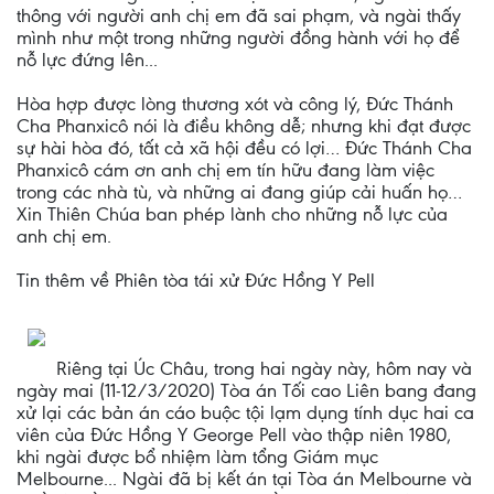
thông với người anh chị em đã sai phạm, và ngài thấy
mình như một trong những người đồng hành với họ để
nỗ lực đứng lên...
Hòa hợp được lòng thương xót và công lý, Đức Thánh
Cha Phanxicô nói là điều không dễ; nhưng khi đạt được
sự hài hòa đó, tất cả xã hội đều có lợi… Đức Thánh Cha
Phanxicô cám ơn anh chị em tín hữu đang làm việc
trong các nhà tù, và những ai đang giúp cải huấn họ…
Xin Thiên Chúa ban phép lành cho những nỗ lực của
anh chị em.
Tin thêm về Phiên tòa tái xử Đức Hồng Y Pell
Riêng tại Úc Châu, trong hai ngày này, hôm nay và
ngày mai (11-12/3/2020) Tòa án Tối cao Liên bang đang
xử lại các bản án cáo buộc tội lạm dụng tính dục hai ca
viên của Đức Hồng Y George Pell vào thập niên 1980,
khi ngài được bổ nhiệm làm tổng Giám mục
Melbourne... Ngài đã bị kết án tại Tòa án Melbourne và