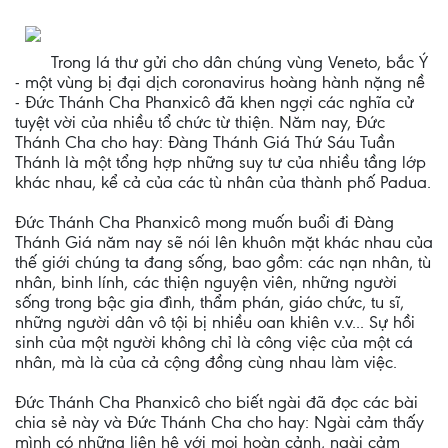
Trong lá thư gửi cho dân chúng vùng Veneto, bắc Ý
- một vùng bị đại dịch coronavirus hoàng hành nặng nề
- Đức Thánh Cha Phanxicô đã khen ngợi các nghĩa cử
tuyệt vời của nhiều tổ chức từ thiện. Năm nay, Đức
Thánh Cha cho hay: Đàng Thánh Giá Thứ Sáu Tuần
Thánh là một tổng hợp những suy tư của nhiều tầng lớp
khác nhau, kể cả của các tù nhân của thành phố Padua.
Đức Thánh Cha Phanxicô mong muốn buổi đi Đàng
Thánh Giá năm nay sẽ nói lên khuôn mặt khác nhau của
thế giới chúng ta đang sống, bao gồm: các nạn nhân, tù
nhân, binh lính, các thiện nguyện viên, những người
sống trong bậc gia đình, thẩm phán, giáo chức, tu sĩ,
những người dân vô tội bị nhiều oan khiên v.v... Sự hồi
sinh của một người không chỉ là công việc của một cá
nhân, mà là của cả cộng đồng cùng nhau làm việc.
Đức Thánh Cha Phanxicô cho biết ngài đã đọc các bài
chia sẻ này và Đức Thánh Cha cho hay: Ngài cảm thấy
mình có những liên hệ với mọi hoàn cảnh, ngài cảm