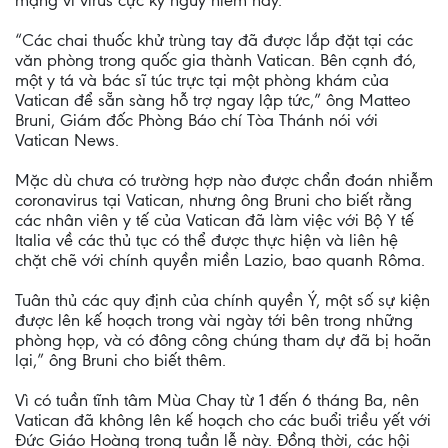
mạng vì virus cực kỳ nguy hiểm này.
“Các chai thuốc khử trùng tay đã được lắp đặt tại các
văn phòng trong quốc gia thành Vatican. Bên cạnh đó,
một y tá và bác sĩ túc trực tại một phòng khám của
Vatican để sẵn sàng hỗ trợ ngay lập tức,” ông Matteo
Bruni, Giám đốc Phòng Báo chí Tòa Thánh nói với
Vatican News.
Mặc dù chưa có trường hợp nào được chẩn đoán nhiễm
coronavirus tại Vatican, nhưng ông Bruni cho biết rằng
các nhân viên y tế của Vatican đã làm việc với Bộ Y tế
Italia về các thủ tục có thể được thực hiện và liên hệ
chặt chẽ với chính quyền miền Lazio, bao quanh Rôma.
Tuân thủ các quy định của chính quyền Ý, một số sự kiện
được lên kế hoạch trong vài ngày tới bên trong những
phòng họp, và có đông công chúng tham dự đã bị hoãn
lại,” ông Bruni cho biết thêm.
Vì có tuần tĩnh tâm Mùa Chay từ 1 đến 6 tháng Ba, nên
Vatican đã không lên kế hoạch cho các buổi triều yết với
Đức Giáo Hoàng trong tuần lễ này. Đồng thời, các hội