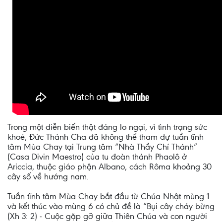
Trong một diễn biến thật đáng lo ngại, vì tình trạng sức
khoẻ, Đức Thánh Cha đã không thể tham dự tuần tĩnh
tâm Mùa Chay tại Trung tâm “Nhà Thầy Chí Thánh”
(Casa Divin Maestro) của tu đoàn thánh Phaolô ở
Ariccia, thuộc giáo phận Albano, cách Rôma khoảng 30
cây số về hướng nam.
Tuần tĩnh tâm Mùa Chay bắt đầu từ Chúa Nhật mùng 1
và kết thúc vào mùng 6 có chủ đề là “Bụi cây cháy bừng
(Xh 3: 2) - Cuộc gặp gỡ giữa Thiên Chúa và con người