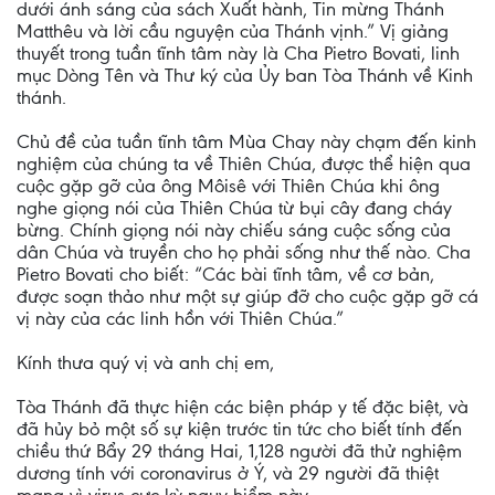
dưới ánh sáng của sách Xuất hành, Tin mừng Thánh
Matthêu và lời cầu nguyện của Thánh vịnh.” Vị giảng
thuyết trong tuần tĩnh tâm này là Cha Pietro Bovati, linh
mục Dòng Tên và Thư ký của Ủy ban Tòa Thánh về Kinh
thánh.
Chủ đề của tuần tĩnh tâm Mùa Chay này chạm đến kinh
nghiệm của chúng ta về Thiên Chúa, được thể hiện qua
cuộc gặp gỡ của ông Môisê với Thiên Chúa khi ông
nghe giọng nói của Thiên Chúa từ bụi cây đang cháy
bừng. Chính giọng nói này chiếu sáng cuộc sống của
dân Chúa và truyền cho họ phải sống như thế nào. Cha
Pietro Bovati cho biết: “Các bài tĩnh tâm, về cơ bản,
được soạn thảo như một sự giúp đỡ cho cuộc gặp gỡ cá
vị này của các linh hồn với Thiên Chúa.”
Kính thưa quý vị và anh chị em,
Tòa Thánh đã thực hiện các biện pháp y tế đặc biệt, và
đã hủy bỏ một số sự kiện trước tin tức cho biết tính đến
chiều thứ Bẩy 29 tháng Hai, 1,128 người đã thử nghiệm
dương tính với coronavirus ở Ý, và 29 người đã thiệt