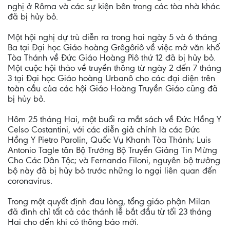
nghị ở Rôma và các sự kiện bên trong các tòa nhà khác
đã bị hủy bỏ.
Một hội nghị dự trù diễn ra trong hai ngày 5 và 6 tháng
Ba tại Đại học Giáo hoàng Grêgôriô về việc mở văn khố
Tòa Thánh về Đức Giáo Hoàng Piô thứ 12 đã bị hủy bỏ.
Một cuộc hội thảo về truyền thông từ ngày 2 đến 7 tháng
3 tại Đại học Giáo hoàng Urbanô cho các đại diện trên
toàn cầu của các hội Giáo Hoàng Truyền Giáo cũng đã
bị hủy bỏ.
Hôm 25 tháng Hai, một buổi ra mắt sách về Đức Hồng Y
Celso Costantini, với các diễn giả chính là các Đức
Hồng Y Pietro Parolin, Quốc Vụ Khanh Tòa Thánh; Luis
Antonio Tagle tân Bộ Trưởng Bộ Truyền Giảng Tin Mừng
Cho Các Dân Tộc; và Fernando Filoni, nguyên bộ trưởng
bộ này đã bị hủy bỏ trước những lo ngại liên quan đến
coronavirus.
Trong một quyết định đau lòng, tổng giáo phận Milan
đã đình chỉ tất cả các thánh lễ bắt đầu từ tối 23 tháng
Hai cho đến khi có thông báo mới.