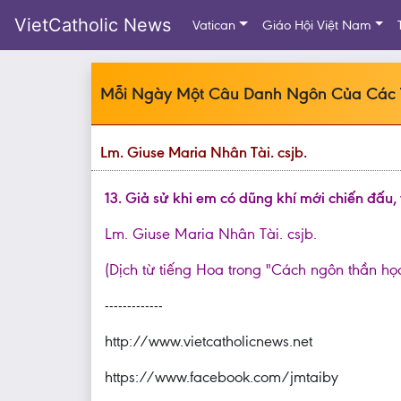
VietCatholic News
Vatican
Giáo Hội Việt Nam
Mỗi Ngày Một Câu Danh Ngôn Của Các
Lm. Giuse Maria Nhân Tài. csjb.
13. Giả sử khi em có dũng khí mới chiến đấu, 
Lm. Giuse Maria Nhân Tài. csjb.
(Dịch từ tiếng Hoa trong "Cách ngôn thần họ
-------------
http://www.vietcatholicnews.net
https://www.facebook.com/jmtaiby