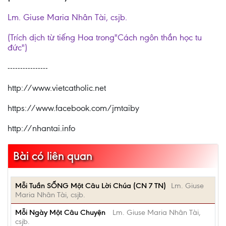
Lm. Giuse Maria Nhân Tài, csjb.
(Trích dịch từ tiếng Hoa trong"Cách ngôn thần học tu
đức")
----------------
http://www.vietcatholic.net
https://www.facebook.com/jmtaiby
http://nhantai.info
Bài có liên quan
Mỗi Tuần SỐNG Một Câu Lời Chúa (CN 7 TN)
Lm. Giuse
Maria Nhân Tài, csjb.
Mỗi Ngày Một Câu Chuyện
Lm. Giuse Maria Nhân Tài,
csjb.