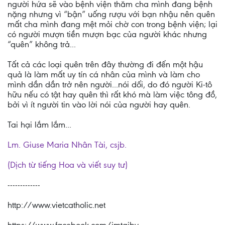
người hứa sẽ vào bệnh viện thăm cha mình đang bệnh
nặng nhưng vì “bận” uống rượu với bạn nhậu nên quên
mất cha mình đang mệt mỏi chờ con trong bệnh viện; lại
có người mượn tiền mượn bạc của người khác nhưng
“quên” không trả...
Tất cả các loại quên trên đây thường đi đến một hậu
quả là làm mất uy tín cá nhân của mình và làm cho
mình dần dần trở nên người...nói dối, do đó người Ki-tô
hữu nếu có tật hay quên thì rất khó mà làm việc tông đồ,
bởi vì ít người tin vào lời nói của người hay quên.
Tai hại lắm lắm...
Lm. Giuse Maria Nhân Tài, csjb.
(Dịch từ tiếng Hoa và viết suy tư)
-------------
http://www.vietcatholic.net