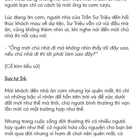
người bạn chỉ có cách là mời ông ta cơm rượu.
Lúc đang ăn cơm, người nhà của Trần Sư Triệu đến hối
thúc khách mau về dự tiệc, Sư Triệu vẫn cứ vùi đầu mà
ăn, cũng không thèm nhìn ai, khi nghe nói đến mời chủ
nhà thì nổi cáu nói:
- “Ông mời chủ nhà đi mà không nhìn thấy tôi đây sao,
nếu chủ nhà đi thì tôi phải làm sao đây?”
(Cổ kim tiếu sử)
Suy tư 54:
Mời khách đến nhà ăn cơm nhưng lại quên mất, thì chỉ
có những bậc vĩ nhân để hồn trên trời và để xác dưới
đất mới như thế mà thôi, chứ người bình thường thì vạn
lần mới có một trường hợp như thế.
Nhưng trong cuộc sống đời thường thì có nhiều người
hay quên như thế: có người hứa cầu nguyện cho bạn bè
mới qua đời nhưng vì ham đi chơi nên quên mất; có