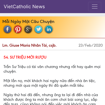
VietCatholic News
Mỗi Ngày Một Câu Chuyện
Lm. Giuse Maria Nhân Tài, csjb.
23/Feb/2020
54. SƯ TRIỆU MỜI RƯỢU
Trần Sư Triệu có tài văn chương nhưng rất hay quên mọi
chuyện.
Một lần nọ, mời khách hai ngày nữa đến nhà ăn tiệc,
nhưng mới qua một ngày thì đã quên mất tiêu.
Ngày thứ hai đã đến, nhưng ông ta lại đi đến nhà của
khách được ông ta mời ăn cơm chơi bài song lục, sắp
đến trưa, cũng không nói đến việc mời khách ăn cơm,