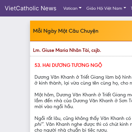
VietCatholic News
Vatican
Giáo Hội Việt Nam
Mỗi Ngày Một Câu Chuyện
Lm. Giuse Maria Nhân Tài, csjb.
53. HAI DƯƠNG TƯƠNG NGỘ
Dương Văn Khanh ở Triết Giang làm bộ hình 
ở kinh thành, lại vừa cùng tên cùng họ, cho 
Một hôm, Dương Văn Khanh ở Triết Giang mời T
lầm đến nhà của Dương Văn Khanh ở Sơn Tây
mời vào ngồi hầu.
Ngồi rất lâu, cũng không thấy Văn Khanh có t
phí”.
Văn Khanh nghe được thì có chút kinh n
cho người nhà chuẩn bị tiệc rượu.