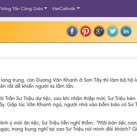
Thông Tấn Công Giáo
VietCatholic
lang trung, còn Dương Văn Khanh ở Sơn Tây thì làm bộ hộ la
nên rất dễ khiến người ta lầm lẩn.
rần Sư Triệu dự tiệc, sau khi nhận thiệp mời, Sư Triệu bèn 
. Gặp lúc Văn Khanh ngủ, người nhà vào bẩm báo có Sư Tri
ình ý mời ăn tiệc, Sư Triệu liền nghĩ thầm:
“Một bàn tiệc rượ
gạc, trong bụng nghĩ tại sao Sư Triệu nói mình đãi khách? G