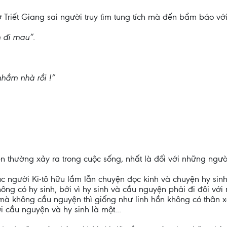
riết Giang sai người truy tìm tung tích mà đến bẩm báo với 
n đi mau”.
nhầm nhà rồi !”
 thường xảy ra trong cuộc sống, nhất là đối với những người 
úc người Ki-tô hữu lầm lẫn chuyện đọc kinh và chuyện hy sin
hông có hy sinh, bởi vì hy sinh và cầu nguyện phải đi đôi vớ
mà không cầu nguyện thì giống như linh hồn không có thân xá
i cầu nguyện và hy sinh là một...