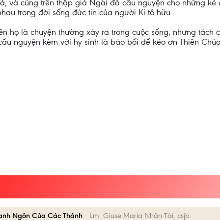
giá, và cũng trên thập giá Ngài đã cầu nguyện cho những kẻ
hau trong đời sống đức tin của người Ki-tô hữu.
tên họ là chuyện thường xảy ra trong cuộc sống, nhưng tách 
ì cầu nguyện kèm với hy sinh là bảo bối để kéo ơn Thiên Chúa
anh Ngôn Của Các Thánh
Lm. Giuse Maria Nhân Tài, csjb.