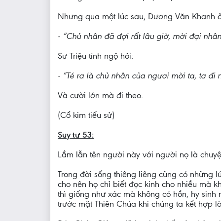
Nhưng qua một lúc sau, Dương Văn Khanh ở T
- “Chủ nhân đã đợi rất lâu giờ, mời đại nhâ
Sư Triệu tỉnh ngộ hỏi:
- “Té ra là chủ nhân của ngươi mời ta, ta đi 
Và cười lớn mà đi theo.
(Cổ kim tiếu sử)
Suy tư 53:
Lầm lẫn tên người này với người nọ là chuyện
Trong đời sống thiêng liêng cũng có những l
cho nên họ chỉ biết đọc kinh cho nhiều mà k
thì giống như xác mà không có hồn, hy sinh 
trước mặt Thiên Chúa khi chúng ta kết hợp lờ