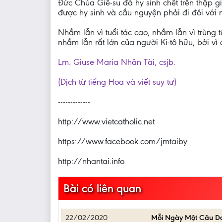
Đức Chúa Giê-su đã hy sinh chết trên thập 
được hy sinh và cầu nguyện phải đi đôi với n
Nhầm lẫn vì tuổi tác cao, nhầm lẫn vì trùng 
nhầm lẫn rất lớn của người Ki-tô hữu, bởi v
Lm. Giuse Maria Nhân Tài, csjb.
(Dịch từ tiếng Hoa và viết suy tư)
-------------
http://www.vietcatholic.net
https://www.facebook.com/jmtaiby
http://nhantai.info
Bài có liên quan
22/02/2020
Mỗi Ngày Một Câu D