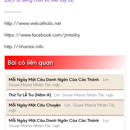
(Dịch từ tiếng Hoa và viết suy tư)
------------
http://www.vietcatholic.net
https://www.facebook.com/jmtaiby
http://nhantai.info
Bài có liên quan
Mỗi Ngày Một Câu Danh Ngôn Của Các Thánh
Lm.
Giuse Maria Nhân Tài, csjb.
Thứ Tư Lễ Tro (Năm A)
Lm. Giuse Maria Nhân Tài, csjb.
Mỗi Ngày Một Câu Chuyện
Lm. Giuse Maria Nhân Tài,
csjb.
Mỗi Ngày Một Câu Danh Ngôn Của Các Thánh
Lm.
Giuse Maria Nhân Tài, csjb.