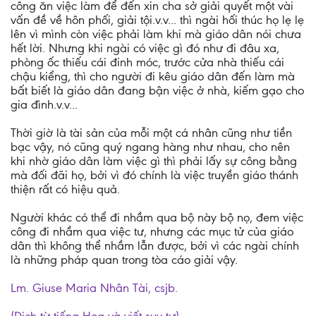
công ăn việc làm để đến xin cha sở giải quyết một vài
vấn đề về hôn phối, giải tội.v.v... thì ngài hối thúc họ lẹ lẹ
lên vì mình còn việc phải làm khi mà giáo dân nói chưa
hết lời. Nhưng khi ngài có việc gì đó như đi đâu xa,
phòng ốc thiếu cái đinh móc, trước cửa nhà thiếu cái
chậu kiểng, thì cho người đi kêu giáo dân đến làm mà
bất biết là giáo dân đang bận việc ở nhà, kiếm gạo cho
gia đình.v.v...
Thời giờ là tài sản của mỗi một cá nhân cũng như tiền
bạc vậy, nó cũng quý ngang hàng như nhau, cho nên
khi nhờ giáo dân làm việc gì thì phải lấy sự công bằng
mà đối đãi họ, bởi vì đó chính là việc truyền giáo thánh
thiện rất có hiệu quả.
Người khác có thể đi nhầm qua bộ này bộ nọ, đem việc
công đi nhầm qua việc tư, nhưng các mục tử của giáo
dân thì không thể nhầm lẫn được, bởi vì các ngài chính
là những pháp quan trong tòa cáo giải vậy.
Lm. Giuse Maria Nhân Tài, csjb.