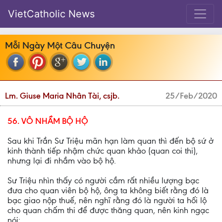
VietCatholic News
Mỗi Ngày Một Câu Chuyện
Lm. Giuse Maria Nhân Tài, csjb.
25/Feb/2020
56. VÔ NHẦM BỘ HỘ
Sau khi Trần Sư Triệu mãn hạn làm quan thì đến bộ sứ ở
kinh thành tiếp nhậm chức quan khảo (quan coi thi),
nhưng lại đi nhầm vào bộ hộ.
Sư Triệu nhìn thấy có người cầm rất nhiều lượng bạc
đưa cho quan viên bộ hộ, ông ta không biết rằng đó là
bạc giao nộp thuế, nên nghĩ rằng đó là người ta hối lộ
cho quan chấm thi để được thăng quan, nên kinh ngạc
nói: