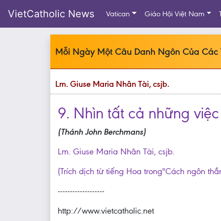
VietCatholic News
Vatican
Giáo Hội Việt Nam
Mỗi Ngày Một Câu Danh Ngôn Của Các
Lm. Giuse Maria Nhân Tài, csjb.
9. Nhìn tất cả những việ
(Thánh John Berchmans)
Lm. Giuse Maria Nhân Tài, csjb.
(Trích dịch từ tiếng Hoa trong"Cách ngôn thầ
-------------------
http://www.vietcatholic.net