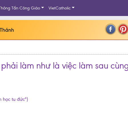
Thông Tấn Công Giáo
VietCatholic
 Thánh
c phải làm như là việc làm sau cùn
n học tu đức")