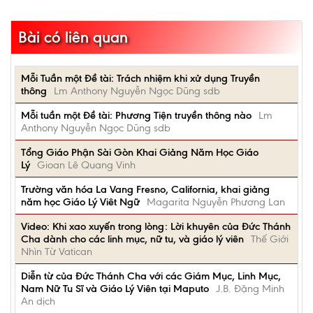
Bài có liên quan
Mỗi Tuần một Đề tài: Trách nhiệm khi xử dụng Truyền
thông
Lm Anthony Nguyễn Ngọc Dũng sdb
Mỗi tuần một Đề tài: Phương Tiện truyền thông nào
Lm
Anthony Nguyễn Ngọc Dũng sdb
Tổng Giáo Phận Sài Gòn Khai Giảng Năm Học Giáo
Lý
Gioan Lê Quang Vinh
Trường văn hóa La Vang Fresno, California, khai giảng
năm học Giáo Lý Viêt Ngữ
Magarita Nguyễn Phương Lan
Video: Khi xao xuyến trong lòng: Lời khuyên của Đức Thánh
Cha dành cho các linh mục, nữ tu, và giáo lý viên
Thế Giới
Nhìn Từ Vatican
Diễn từ của Đức Thánh Cha với các Giám Mục, Linh Mục,
Nam Nữ Tu Sĩ và Giáo Lý Viên tại Maputo
J.B. Đặng Minh
An dịch