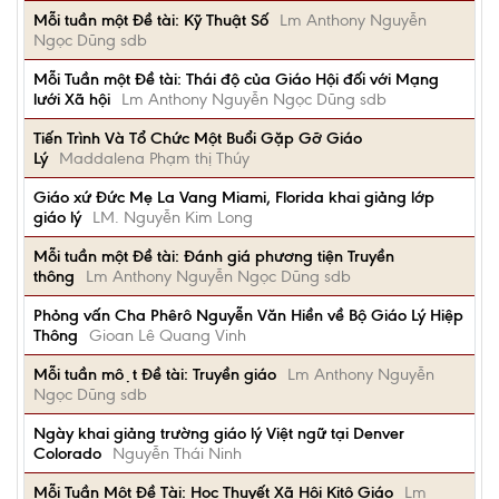
Mỗi tuần một Đề tài: Kỹ Thuật Số
Lm Anthony Nguyễn
Ngọc Dũng sdb
Mỗi Tuần một Đề tài: Thái độ của Giáo Hội đối với Mạng
lưới Xã hội
Lm Anthony Nguyễn Ngọc Dũng sdb
Tiến Trình Và Tổ Chức Một Buổi Gặp Gỡ Giáo
Lý
Maddalena Phạm thị Thúy
Giáo xứ Đức Mẹ La Vang Miami, Florida khai giảng lớp
giáo lý
LM. Nguyễn Kim Long
Mỗi tuần một Đề tài: Đánh giá phương tiện Truyền
thông
Lm Anthony Nguyễn Ngọc Dũng sdb
Phỏng vấn Cha Phêrô Nguyễn Văn Hiền về Bộ Giáo Lý Hiệp
Thông
Gioan Lê Quang Vinh
Mỗi tuần một Đề tài: Truyền giáo
Lm Anthony Nguyễn
Ngọc Dũng sdb
Ngày khai giảng trường giáo lý Việt ngữ tại Denver
Colorado
Nguyễn Thái Ninh
Mỗi Tuần Một Đề Tài: Học Thuyết Xã Hội Kitô Giáo
Lm