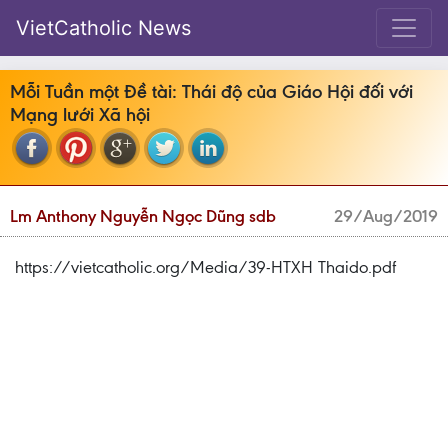
VietCatholic News
Mỗi Tuần một Đề tài: Thái độ của Giáo Hội đối với
Mạng lưới Xã hội
Lm Anthony Nguyễn Ngọc Dũng sdb
29/Aug/2019
https://vietcatholic.org/Media/39-HTXH Thaido.pdf