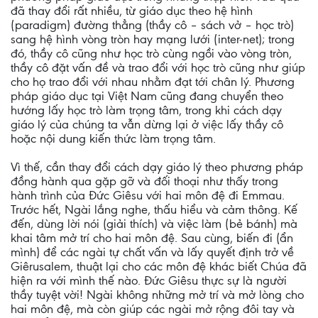
đã thay đổi rất nhiều, từ giáo dục theo hệ hình
(paradigm) đường thẳng (thầy cô – sách vở – học trò)
sang hệ hình vòng tròn hay mạng lưới (inter-net); trong
đó, thầy cô cũng như học trò cùng ngồi vào vòng tròn,
thầy cô đặt vấn đề và trao đổi với học trò cũng như giúp
cho họ trao đổi với nhau nhằm đạt tới chân lý. Phương
pháp giáo dục tại Việt Nam cũng đang chuyển theo
hướng lấy học trò làm trọng tâm, trong khi cách dạy
giáo lý của chúng ta vẫn dừng lại ở việc lấy thầy cô
hoặc nội dung kiến thức làm trọng tâm.
Vì thế, cần thay đổi cách dạy giáo lý theo phương pháp
đồng hành qua gặp gỡ và đối thoại như thấy trong
hành trình của Đức Giêsu với hai môn đệ đi Emmau.
Trước hết, Ngài lắng nghe, thấu hiểu và cảm thông. Kế
đến, dùng lời nói (giải thích) và việc làm (bẻ bánh) mà
khai tâm mở trí cho hai môn đệ. Sau cùng, biến đi (ẩn
mình) để các ngài tự chất vấn và lấy quyết định trở về
Giêrusalem, thuật lại cho các môn đệ khác biết Chúa đã
hiện ra với mình thế nào. Đức Giêsu thực sự là người
thầy tuyệt vời! Ngài không những mở trí và mở lòng cho
hai môn đệ, mà còn giúp các ngài mở rộng đôi tay và