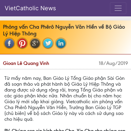
VietCatholic News
Phỏng vấn Cha Phêrô Nguyễn Văn Hiền về Bộ Giáo
Lý Hiệp Thông
Gioan Lê Quang Vinh
18/Aug/2019
Từ mấy năm nay, Ban Giáo Lý Tổng Giáo phận Sài Gòn
đã soạn thảo và phát hành bộ Giáo Lý Hiệp Thông và
đang được sử dụng rộng rãi, trong Tổng Giáo phận và
các giáo phận khác nữa. Nhân chuẩn bị cho năm học
Giáo lý mới sắp khai giảng. Vietcatholic xin phỏng vấn
Cha Phêrô Nguyễn Văn Hiền, Trưởng Ban Giáo Lý TGP
(chủ biên) về bộ sách Giáo lý này và cách sử dụng sao
cho hiệu quả.
PV. Chúng con xin kính chào Cha. Xin Cha cho chúng con