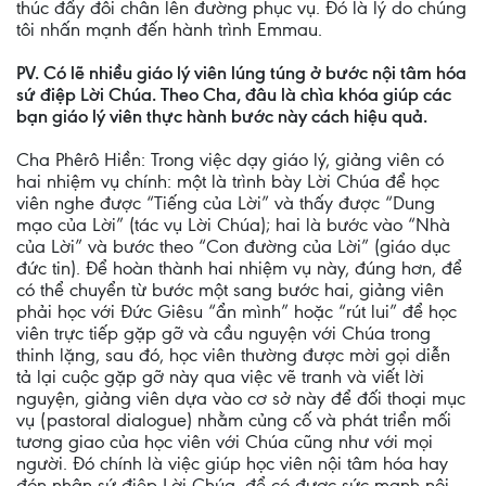
thúc đẩy đôi chân lên đường phục vụ. Đó là lý do chúng
tôi nhấn mạnh đến hành trình Emmau.
PV. Có lẽ nhiều giáo lý viên lúng túng ở bước nội tâm hóa
sứ điệp Lời Chúa. Theo Cha, đâu là chìa khóa giúp các
bạn giáo lý viên thực hành bước này cách hiệu quả.
Cha Phêrô Hiền: Trong việc dạy giáo lý, giảng viên có
hai nhiệm vụ chính: một là trình bày Lời Chúa để học
viên nghe được “Tiếng của Lời” và thấy được “Dung
mạo của Lời” (tác vụ Lời Chúa); hai là bước vào “Nhà
của Lời” và bước theo “Con đường của Lời” (giáo dục
đức tin). Để hoàn thành hai nhiệm vụ này, đúng hơn, để
có thể chuyển từ bước một sang bước hai, giảng viên
phải học với Đức Giêsu “ẩn mình” hoặc “rút lui” để học
viên trực tiếp gặp gỡ và cầu nguyện với Chúa trong
thinh lặng, sau đó, học viên thường được mời gọi diễn
tả lại cuộc gặp gỡ này qua việc vẽ tranh và viết lời
nguyện, giảng viên dựa vào cơ sở này để đối thoại mục
vụ (pastoral dialogue) nhằm củng cố và phát triển mối
tương giao của học viên với Chúa cũng như với mọi
người. Đó chính là việc giúp học viên nội tâm hóa hay
đón nhận sứ điệp Lời Chúa, để có được sức mạnh nội