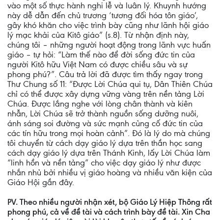
vào một số thực hành nghi lễ và luân lý. Khuynh hướng
này dễ dẫn đến chủ trương ‘tương đối hóa tôn giáo’,
gây khó khăn cho việc trình bày cũng như lãnh hội giáo
lý mạc khải của Kitô giáo” (s.8). Từ nhận định này,
chúng tôi – những người hoạt động trong lãnh vực huấn
giáo – tự hỏi: “Làm thế nào để đời sống đức tin của
người Kitô hữu Việt Nam có được chiều sâu và sự
phong phú?”. Câu trả lời đã được tìm thấy ngay trong
Thư Chung số 11: “Được Lời Chúa qui tụ, Dân Thiên Chúa
chỉ có thể được xây dựng vững vàng trên nền tảng Lời
Chúa. Được lắng nghe với lòng chân thành và kiên
nhẫn, Lời Chúa sẽ trở thành nguồn sống dưỡng nuôi,
ánh sáng soi đường và sức mạnh củng cố đức tin của
các tín hữu trong mọi hoàn cảnh”. Đó là lý do mà chúng
tôi chuyển từ cách dạy giáo lý dựa trên thần học sang
cách dạy giáo lý dựa trên Thánh Kinh, lấy Lời Chúa làm
“linh hồn và nền tảng” cho việc dạy giáo lý như được
nhắn nhủ bởi nhiều vị giáo hoàng và nhiều văn kiện của
Giáo Hội gần đây.
PV. Theo nhiều người nhận xét, bộ Giáo Lý Hiệp Thông rất
phong phú, cả về đề tài và cách trình bày đề tài. Xin Cha