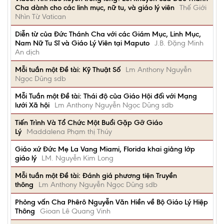
Cha dành cho các linh mục, nữ tu, và giáo lý viên
Thế Giới
Nhìn Từ Vatican
Diễn từ của Đức Thánh Cha với các Giám Mục, Linh Mục,
Nam Nữ Tu Sĩ và Giáo Lý Viên tại Maputo
J.B. Đặng Minh
An dịch
Mỗi tuần một Đề tài: Kỹ Thuật Số
Lm Anthony Nguyễn
Ngọc Dũng sdb
Mỗi Tuần một Đề tài: Thái độ của Giáo Hội đối với Mạng
lưới Xã hội
Lm Anthony Nguyễn Ngọc Dũng sdb
Tiến Trình Và Tổ Chức Một Buổi Gặp Gỡ Giáo
Lý
Maddalena Phạm thị Thúy
Giáo xứ Đức Mẹ La Vang Miami, Florida khai giảng lớp
giáo lý
LM. Nguyễn Kim Long
Mỗi tuần một Đề tài: Đánh giá phương tiện Truyền
thông
Lm Anthony Nguyễn Ngọc Dũng sdb
Phỏng vấn Cha Phêrô Nguyễn Văn Hiền về Bộ Giáo Lý Hiệp
Thông
Gioan Lê Quang Vinh