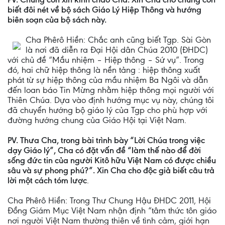
biết đôi nét về bộ sách Giáo Lý Hiệp Thông và hướng
biên soạn của bộ sách này.
Cha Phêrô Hiền: Chắc anh cũng biết Tgp. Sài Gòn
là nơi đã diễn ra Đại Hội dân Chúa 2010 (ĐHDC)
với chủ đề “Mầu nhiệm – Hiệp thông – Sứ vụ”. Trong
đó, hai chữ hiệp thông là nền tảng : hiệp thông xuất
phát từ sự hiệp thông của mầu nhiệm Ba Ngôi và dẫn
đến loan báo Tin Mừng nhằm hiệp thông mọi người với
Thiên Chúa. Dựa vào định hướng mục vụ này, chúng tôi
đã chuyển hướng bộ giáo lý của Tgp cho phù hợp với
đường hướng chung của Giáo Hội tại Việt Nam.
PV. Thưa Cha, trong bài trình bày “Lời Chúa trong việc
dạy Giáo lý”, Cha có đặt vấn đề “làm thế nào để đời
sống đức tin của người Kitô hữu Việt Nam có được chiều
sâu và sự phong phú?”. Xin Cha cho độc giả biết câu trả
lời một cách tóm lược
.
Cha Phêrô Hiền: Trong Thư Chung Hậu ĐHDC 2011, Hội
Đồng Giám Mục Việt Nam nhận định “tâm thức tôn giáo
nơi người Việt Nam thường thiên về tình cảm, giới hạn