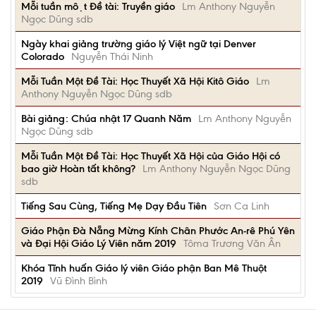
Mỗi tuần một Đề tài: Truyền giáo
Lm Anthony Nguyễn
Ngọc Dũng sdb
Ngày khai giảng trường giáo lý Việt ngữ tại Denver
Colorado
Nguyễn Thái Ninh
Mỗi Tuần Một Đề Tài: Học Thuyết Xã Hội Kitô Giáo
Lm
Anthony Nguyễn Ngọc Dũng sdb
Bài giảng: Chúa nhật 17 Quanh Năm
Lm Anthony Nguyễn
Ngọc Dũng sdb
Mỗi Tuần Một Đề Tài: Học Thuyết Xã Hội của Giáo Hội có
bao giờ Hoàn tất không?
Lm Anthony Nguyễn Ngọc Dũng
sdb
Tiếng Sau Cùng, Tiếng Mẹ Dạy Đầu Tiên
Sơn Ca Linh
Giáo Phận Đà Nẵng Mừng Kính Chân Phước An-rê Phú Yên
và Đại Hội Giáo Lý Viên năm 2019
Tôma Trương Văn Ân
Khóa Tĩnh huấn Giáo lý viên Giáo phận Ban Mê Thuột
2019
Vũ Đình Bình