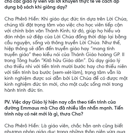
cho các giáo lý viên vài lời khuyên thực tế về cách áp
dụng bộ sách khi giảng dạy?
Cha Phêrô Hiền: Khi giáo dục đức tin dựa trên Lời Chúa,
chúng tôi đặt trọng tâm vào việc cho học viên tiếp cận
với chính bản văn Thánh Kinh; từ đó, giúp họ hiểu và
đón nhận sứ điệp của Lời Chúa đồng thời đáp lại bằng
cầu nguyện, sống và thông truyền Lời Chúa. Như thế,
hiệp thông sẽ dẫn đến truyền giáo hay “mang tính
truyền giáo” theo kiểu nói của Thánh Giáo hoàng GP. II
trong Tông huấn “Kitô hữu Giáo dân”. Dù dạy giáo lý
cho thiếu nhi với tiến trình mười bước hay cho thiếu niên
với tiến trình ba bước (xem-xét-làm), trọng tâm vẫn là
kinh nghiệm được soi dẫn bởi Lời Chúa để có được một
kinh nghiệm đức tin mới, cho một cuộc sống mới trong
hành trình đức tin.
PV. Việc dạy Giáo lý hiện nay cần theo tiến trình của
đường Emmaus mà Cha đã nhiều lần nhấn mạnh. Tiến
trình này có nét mới là gì, thưa Cha?
Cha Phêrô Hiền: Là giáo viên, chắc hẳn anh cũng biết
phương pháp giáo dục trong những thập niên vừa qua