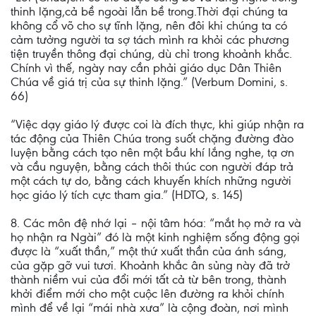
thinh lặng,cả bề ngoài lẫn bề trong.Thời đại chúng ta
không cổ võ cho sự tĩnh lặng, nên đôi khi chúng ta có
cảm tưởng người ta sợ tách mình ra khỏi các phương
tiện truyền thông đại chúng, dù chỉ trong khoảnh khắc.
Chính vì thế, ngày nay cần phải giáo dục Dân Thiên
Chúa về giá trị của sự thinh lặng.” (Verbum Domini, s.
66)
“Việc dạy giáo lý được coi là đích thực, khi giúp nhận ra
tác động của Thiên Chúa trong suốt chặng đường đào
luyện bằng cách tạo nên một bầu khí lắng nghe, tạ ơn
và cầu nguyện, bằng cách thôi thúc con người đáp trả
một cách tự do, bằng cách khuyến khích những người
học giáo lý tích cực tham gia.” (HDTQ, s. 145)
8. Các môn đệ nhớ lại – nội tâm hóa: “mắt họ mở ra và
họ nhận ra Ngài” đó là một kinh nghiệm sống động gọi
được là “xuất thần,” một thứ xuất thần của ánh sáng,
của gặp gỡ vui tươi. Khoảnh khắc ân sủng này đã trở
thành niềm vui của đổi mới tất cả từ bên trong, thành
khởi điểm mới cho một cuộc lên đường ra khỏi chính
mình để về lại “mái nhà xưa” là cộng đoàn, nơi mình