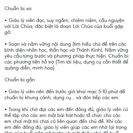
Chuẩn bị xa
• Giáo lý viên đọc, suy ngắm, chiêm niệm, cầu nguyện
với Lời Chúa, đặc biệt là đoạn Lời Chúa của buổi gặp
gỡ.
• Soạn và nắm vững nội dung (tìm hiểu chủ đề trên các
bình diện nhân học, thần học và Thánh Kinh). Nắm vững
yêu cầu từng bước và phương pháp thực hiện. Chuẩn bị
các phương tiện hỗ trợ (Tìm tài liệu, dụng cụ cần thiết để
quãng diễn, minh hoạ).
Chuẩn bị gần
• Giáo lý viên nên đến trước giờ khai mạc 5-10 phút để
chuẩn bị khung cảnh, dụng cụ... và đón tiếp các em.
• Trong khi chờ đợi các em đến đông đủ, giáo lý viên có
thể tập cho các em một bài hát hoặc tổ chức cho các
em chơi một trò chơi có liên quan đến chủ đề. Khi các
em đến đông đủ, giáo lý viên giúp các em nhớ lại trọng