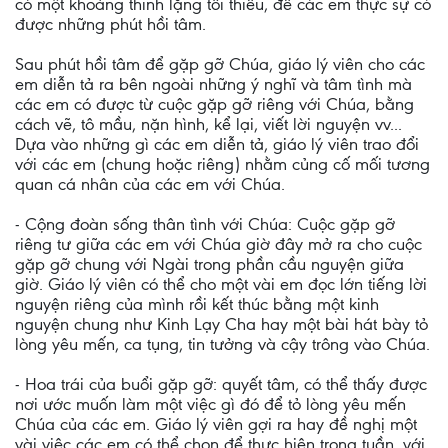
có một khoảng thinh lặng tối thiểu, để các em thực sự có
được những phút hồi tâm.
Sau phút hồi tâm để gặp gỡ Chúa, giáo lý viên cho các
em diễn tả ra bên ngoài những ý nghĩ và tâm tình mà
các em có được từ cuộc gặp gỡ riêng với Chúa, bằng
cách vẽ, tô mầu, nặn hình, kể lại, viết lời nguyện vv...
Dựa vào những gì các em diễn tả, giáo lý viên trao đổi
với các em (chung hoặc riêng) nhằm củng cố mối tương
quan cá nhân của các em với Chúa.
- Cộng đoàn sống thân tình với Chúa: Cuộc gặp gỡ
riêng tư giữa các em với Chúa giờ đây mở ra cho cuộc
gặp gỡ chung với Ngài trong phần cầu nguyện giữa
giờ. Giáo lý viên có thể cho một vài em đọc lớn tiếng lời
nguyện riêng của mình rồi kết thúc bằng một kinh
nguyện chung như Kinh Lạy Cha hay một bài hát bày tỏ
lòng yêu mến, ca tụng, tin tưởng và cậy trông vào Chúa.
- Hoa trái của buổi gặp gỡ: quyết tâm, có thể thấy được
nơi ước muốn làm một việc gì đó để tỏ lòng yêu mến
Chúa của các em. Giáo lý viên gợi ra hay đề nghị một
vài việc các em có thể chọn để thực hiện trong tuần, với