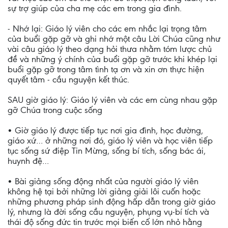
sự trợ giúp của cha mẹ các em trong gia đình.
- Nhớ lại: Giáo lý viên cho các em nhắc lại trọng tâm
của buổi gặp gỡ và ghi nhớ một câu Lời Chúa cũng như
vài câu giáo lý theo dạng hỏi thưa nhằm tóm lược chủ
đề và những ý chính của buổi gặp gỡ trước khi khép lại
buổi gặp gỡ trong tâm tình tạ ơn và xin ơn thực hiện
quyết tâm - cầu nguyện kết thúc.
SAU giờ giáo lý: Giáo lý viên và các em cùng nhau gặp
gỡ Chúa trong cuộc sống
• Giờ giáo lý được tiếp tục nơi gia đình, học đường,
giáo xứ… ở những nơi đó, giáo lý viên và học viên tiếp
tục sống sứ điệp Tin Mừng, sống bí tích, sống bác ái,
huynh đệ…
• Bài giảng sống động nhất của người giáo lý viên
không hệ tại bởi những lời giảng giải lôi cuốn hoặc
những phương pháp sinh động hấp dẫn trong giờ giáo
lý, nhưng là đời sống cầu nguyện, phụng vụ-bí tích và
thái độ sống đức tin trước mọi biến cố lớn nhỏ hằng