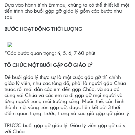
Dựa vào hành trình Emmau, chúng ta có thể thiết kế một
tiến trình cho buổi gặp gỡ giáo lý gồm các bước như
sau:
BƯỚC HOẠT ĐỘNG THỜI LƯỢNG
*Các bước quan trọng: 4, 5, 6, 7 60 phút
TỔ CHỨC MỘT BUỔI GẶP GỠ GIÁO LÝ
Để buổi giáo lý thực sự là một cuộc gặp gỡ thì chính
giáo lý viên, như các tông đồ, phải là người gặp Chúa
trước rồi mới dẫn các em đến gặp Chúa, và sau đó
cùng với Chúa và các em ra đi gặp gỡ mọi người và
từng người trong môi trường sống. Muốn thế, cần hình
thành một vòng tròn gặp gỡ, được liên kết bởi 3 thời
điểm quan trọng: trước, trong và sau giờ gặp gỡ giáo lý.
TRƯỚC buổi gặp gỡ giáo lý: Giáo lý viên gặp gỡ cá vị
với Chúa