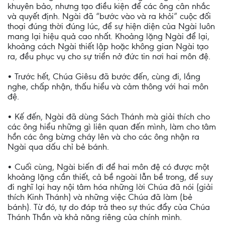
khuyên bảo, nhưng tạo điều kiện để các ông cân nhắc
và quyết định. Ngài đã “bước vào và ra khỏi” cuộc đối
thoại đúng thời đúng lúc, để sự hiện diện của Ngài luôn
mang lại hiệu quả cao nhất. Khoảng lặng Ngài để lại,
khoảng cách Ngài thiết lập hoặc không gian Ngài tạo
ra, đều phục vụ cho sự triển nở đức tin nơi hai môn đệ.
• Trước hết, Chúa Giêsu đã bước đến, cùng đi, lắng
nghe, chấp nhận, thấu hiểu và cảm thông với hai môn
đệ.
• Kế đến, Ngài đã dùng Sách Thánh mà giải thích cho
các ông hiểu những gì liên quan đến mình, làm cho tâm
hồn các ông bừng cháy lên và cho các ông nhận ra
Ngài qua dấu chỉ bẻ bánh.
• Cuối cùng, Ngài biến đi để hai môn đệ có được một
khoảng lặng cần thiết, cả bề ngoài lẫn bề trong, để suy
đi nghĩ lại hay nội tâm hóa những lời Chúa đã nói (giải
thích Kinh Thánh) và những việc Chúa đã làm (bẻ
bánh). Từ đó, tự do đáp trả theo sự thúc đẩy của Chúa
Thánh Thần và khả năng riêng của chính mình.