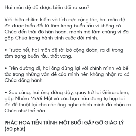
Hai môn đệ đã được biến đổi ra sao?
Với thiện chítìm kiếm và tích cực cộng tác, hai môn đệ
đã được biến đổi từ tâm trạng buồn rầu vì không có
Chúa đến thái độ hân hoan, mạnh mẽ làm chứng vì đã
gặp Chúa trong hành trình cuộc đời mình.
• Trước hết, hai môn đệ rời bỏ cộng đoàn, ra đi trong
tâm trạng buồn rầu, thất vọng.
• Trên đường đi, hai ông dừng lại với chính mình và bế
tắc trong những vấn đề của mình nên không nhận ra có
Chúa đồng hành.
• Sau cùng, hai ông đứng dậy, quay trở lại Giêrusalem,
gặp Nhóm Mười Một và các bạn hữu đang tụ họp tại
đó để thuật lại cho các ông nghe chính mình đã nhận ra
Chúa như thế nào.
PHÁC HỌA TIẾN TRÌNH MỘT BUỔI GẶP GỠ GIÁO LÝ
(60 phút)