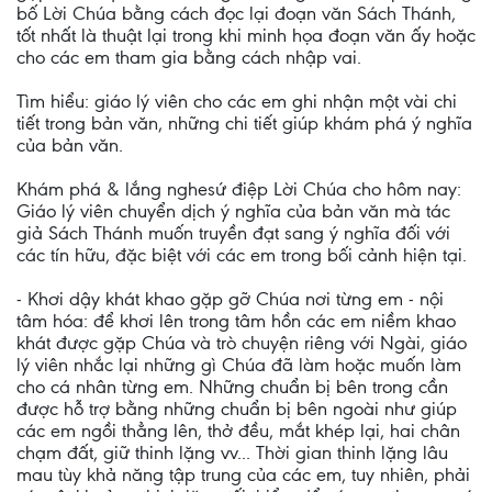
bố Lời Chúa bằng cách đọc lại đoạn văn Sách Thánh,
tốt nhất là thuật lại trong khi minh họa đoạn văn ấy hoặc
cho các em tham gia bằng cách nhập vai.
Tìm hiểu: giáo lý viên cho các em ghi nhận một vài chi
tiết trong bản văn, những chi tiết giúp khám phá ý nghĩa
của bản văn.
Khám phá & lắng nghesứ điệp Lời Chúa cho hôm nay:
Giáo lý viên chuyển dịch ý nghĩa của bản văn mà tác
giả Sách Thánh muốn truyền đạt sang ý nghĩa đối với
các tín hữu, đặc biệt với các em trong bối cảnh hiện tại.
- Khơi dậy khát khao gặp gỡ Chúa nơi từng em - nội
tâm hóa: để khơi lên trong tâm hồn các em niềm khao
khát được gặp Chúa và trò chuyện riêng với Ngài, giáo
lý viên nhắc lại những gì Chúa đã làm hoặc muốn làm
cho cá nhân từng em. Những chuẩn bị bên trong cần
được hỗ trợ bằng những chuẩn bị bên ngoài như giúp
các em ngồi thẳng lên, thở đều, mắt khép lại, hai chân
chạm đất, giữ thinh lặng vv... Thời gian thinh lặng lâu
mau tùy khả năng tập trung của các em, tuy nhiên, phải