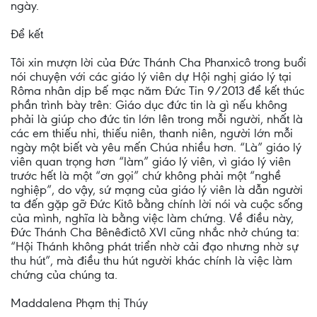
ngày.
Để kết
Tôi xin mượn lời của Đức Thánh Cha Phanxicô trong buổi
nói chuyện với các giáo lý viên dự Hội nghị giáo lý tại
Rôma nhân dịp bế mạc năm Đức Tin 9/2013 để kết thúc
phần trình bày trên: Giáo dục đức tin là gì nếu không
phải là giúp cho đức tin lớn lên trong mỗi người, nhất là
các em thiếu nhi, thiếu niên, thanh niên, người lớn mỗi
ngày một biết và yêu mến Chúa nhiều hơn. “Là” giáo lý
viên quan trọng hơn “làm” giáo lý viên, vì giáo lý viên
trước hết là một “ơn gọi” chứ không phải một “nghề
nghiệp”, do vậy, sứ mạng của giáo lý viên là dẫn người
ta đến gặp gỡ Đức Kitô bằng chính lời nói và cuộc sống
của mình, nghĩa là bằng việc làm chứng. Về điều này,
Đức Thánh Cha Bênêđictô XVI cũng nhắc nhở chúng ta:
“Hội Thánh không phát triển nhờ cải đạo nhưng nhờ sự
thu hút”, mà điều thu hút người khác chính là việc làm
chứng của chúng ta.
Maddalena Phạm thị Thúy