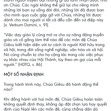
thành người truyền đạt những gì đã lãnh nhận được nhờ
ơn Chúa. Các ngài không thể giữ lại cho riêng mình
những lời ban sự sống đời đời, những lời đã được ban
cho mình qua cuộc gặp gỡ với Chúa, những lời được
dành cho mọi người vì tất cả đều cần đến sứ điệp này
(x. Verbum Domini, s. 91).
“Việc dạy giáo lý cũng mở ra cho sự năng động truyền
giáo và cố gắng làm thế nào để các môn đệ Chúa
Giêsu biết hiện diện với tư cách là người Kitô hữu trong
xã hội, trong đời sống nghề nghiệp, văn hóa và xã hội.
Nó cũng chuẩn bị cho họ cộng tác trong các việc phục
vụ khác nhau của Hội Thánh, tùy theo ơn gọi của mỗi
người.” (HDTQ, s. 86)
MỘT SỐ NHẬN ĐỊNH
Trong hành trình này, Chúa Giêsu đã hành động thế
nào?
Khi đồng hành với hai môn đệ, Chúa Giêsu hoàn toàn
không quyết định thay, không áp đặt chọn lựa hay quyết
định của Ngài lên các môn đệ, cũng chẳng dặn dò