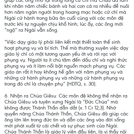
giúp các ông nhớ lại trong lòng cử chỉ mà Chúa đã làm
khi nhân năm chiếc bánh và hai con cá ra nhiều để nuôi
hơn năm ngàn người trong hoang mạc hoặc cử chỉ mà
Ngài cử hành trong bữa ăn cuối cùng với các môn đệ
trước khi tự nguyện chịu khổ hình; lúc ấy, các ông mới
“ngộ” ra Ngài vẫn sống.
“Việc dạy giáo lý phải liên kết mật thiết toàn thể sinh
hoạt phụng vụ và bí tích. Thế mà thường xuyên việc dạy
giáo lý chỉ có một tương quan yếu ớt và rời rạc với
phụng vụ. Người ta ít chú tâm đến dấu chỉ và nghi thức
phụng vụ và ít làm nổi bật nguồn mạch phụng vụ. Các
giáo án rất ít hay không hề gắn với năm phụng vụ và
những cử hành phụng vụ và những cử hành phụng vụ
trong đó chỉ là chuyện phụ” (HDTQ, s. 30).
6. Nhận ra Chúa Giêsu: Các môn đệ không thể nhận ra
Chúa Giêsu và tuyên xưng Ngài là “Đức Chúa” mà
không được Thánh Thần dẫn dắt (x. 1 Cr 12,3). Nhờ
quyền năng Chúa Thánh Thần, Chúa Giêsu đã giúp các
ông lớn lên trong đức tin và dẫn các ông vào đời sống
mới phát xuất từ cái chết và sự phục sinh của Ngài.
Chúa Thánh Thần là giáo lý viên đầu tiên, là vị thầy nội