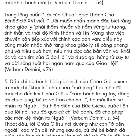
một khởi hành mới (x. Verbum Domini, s. 54).
Trong tông huấn “Lời của Chúa”, Đức Thánh Cha
Bênêđictô XVI viết: “…tôi muốn nhấn mạnh đặc biệt rằng
khoa giáo lý ‘phải thấm nhuần và nắm vững tư tưởng,
tinh thần và thái độ Kinh Thánh và Tin Mừng nhờ việc
chuyên cần tiếp xúc với chính các bản văn; điều này
cũng muốn nhắc nhớ rằng khoa giáo lý sẽ càng phong
phú và hiệu quả hơn, nếu như đọc các bản văn với khối
óc và con tim của Giáo Hội’ và được gợi hứng từ suy tư
và đời sống suốt hai ngàn năm qua của Giáo Hội”
(Verbum Domini, s.74).
5. Dấu chỉ bẻ bánh: Lời giải thích của Chúa Giêsu xem
ra mới chỉ “khai trí” chứ chưa “mở lòng” hai môn đệ,
mãi cho đến khi Chúa Giêsu “cầm bánh trong tay, dâng
lời chúc tụng, bẻ ra và trao cho họ…”, họ mới thực sự
nhận ra Người. “Sự hiện diện của Đức Giêsu, trước tiên
qua lời nói, sau đó qua cử chỉ bẻ bánh, đã cho phép
các môn đệ nhận ra Người” (Verbum Domini, s. 54).
Thoạt đầu, lời Chúa Giêsu nói dường như còn “ở bên
ngoài” các môn đệ; nhưng sau đó, cử chỉ bẻ bánh đã