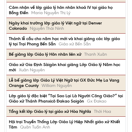
Cảm nhận về lớp giáo lý hôn nhân khoá IV tại giáo họ
Bồng Điền
Maria Nguyễn Thị Lý
Ngày khai trường lớp giáo lý Việt ngữ tại Denver
Colorado
Nguyễn Thái Ninh
Thánh lễ cầu cho năm học mới và khai giảng các lớp giáo
lý tại Trại Phong Bến Sắn
Giáo xứ Bến Sắn
Bế giảng lớp Giáo lý Hôn nhân liên xứ
Thanh Xuân
Giáo xứ Gia Định Sàigòn khai giảng Lớp Giáo lý Năm học
mới
Xuân Nguyên
Lễ bế giảng lớp Giáo Lý Việt Ngữ tại GX Đức Mẹ La Vang
Orange County
William Nguyễn
Lớp giáo lý đặc biệt “Tại Sao Lại Là Người Công Giáo?” tại
Giáo xứ Thánh Phanxicô Đakao Saigòn
Gx Đakao
Tổng kết lớp Giáo lý tại giáo xứ Hòa Nghĩa
Thới Hoa
Hội trại Truyền Thống Lớp Giáo Lý Hiệp Nhất giáo xứ Khiết
Tâm
Quân Tuấn Anh