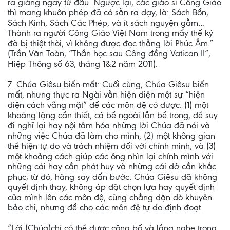
ra giảng ngay từ đầu. Ngược lại, các giáo sĩ Công Giáo
thì mang khuôn phép đã có sẵn ra dạy, là: Sách Bổn,
Sách Kinh, Sách Các Phép, và ít sách nguyện gẫm…
Thành ra người Công Giáo Việt Nam trong mấy thế kỷ
đã bị thiệt thòi, vì không được đọc thẳng lời Phúc Âm.”
(Trần Văn Toàn, “Thần học sau Công đồng Vatican II”,
Hiệp Thông số 63, tháng 1&2 năm 2011).
7. Chúa Giêsu biến mất: Cuối cùng, Chúa Giêsu biến
mất, nhưng thực ra Ngài vẫn hiện diện một sự “hiện
diện cách vắng mặt” để các môn đệ có được: (1) một
khoảng lặng cần thiết, cả bề ngoài lẫn bề trong, để suy
đi nghĩ lại hay nội tâm hóa những lời Chúa đã nói và
những việc Chúa đã làm cho mình, (2) một không gian
thể hiện tự do và trách nhiệm đối với chính mình, và (3)
một khoảng cách giúp các ông nhìn lại chính mình với
những cái hay cần phát huy và những cái dở cần khắc
phục; từ đó, hăng say dấn bước. Chúa Giêsu đã không
quyết định thay, không áp đặt chọn lựa hay quyết định
của mình lên các môn đệ, cũng chẳng dặn dò khuyên
bảo chi, nhưng để cho các môn đệ tự do định đoạt.
“Lời (Chúa)chỉ có thể được công bố và lắng nghe trong