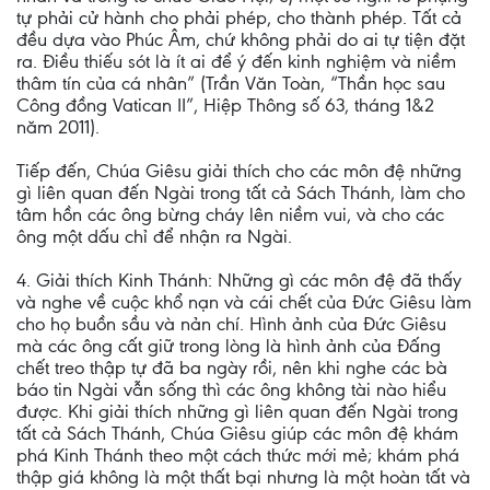
tự phải cử hành cho phải phép, cho thành phép. Tất cả
đều dựa vào Phúc Âm, chứ không phải do ai tự tiện đặt
ra. Điều thiếu sót là ít ai để ý đến kinh nghiệm và niềm
thâm tín của cá nhân” (Trần Văn Toàn, “Thần học sau
Công đồng Vatican II”, Hiệp Thông số 63, tháng 1&2
năm 2011).
Tiếp đến, Chúa Giêsu giải thích cho các môn đệ những
gì liên quan đến Ngài trong tất cả Sách Thánh, làm cho
tâm hồn các ông bừng cháy lên niềm vui, và cho các
ông một dấu chỉ để nhận ra Ngài.
4. Giải thích Kinh Thánh: Những gì các môn đệ đã thấy
và nghe về cuộc khổ nạn và cái chết của Đức Giêsu làm
cho họ buồn sầu và nản chí. Hình ảnh của Đức Giêsu
mà các ông cất giữ trong lòng là hình ảnh của Đấng
chết treo thập tự đã ba ngày rồi, nên khi nghe các bà
báo tin Ngài vẫn sống thì các ông không tài nào hiểu
được. Khi giải thích những gì liên quan đến Ngài trong
tất cả Sách Thánh, Chúa Giêsu giúp các môn đệ khám
phá Kinh Thánh theo một cách thức mới mẻ; khám phá
thập giá không là một thất bại nhưng là một hoàn tất và