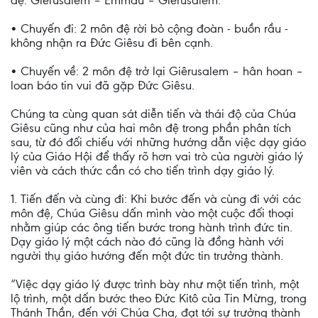
đệ: Giêrusalem – Emmau – Giêrusalem.
• Chuyến đi: 2 môn đệ rời bỏ cộng đoàn - buồn rầu -
không nhận ra Đức Giêsu đi bên cạnh.
• Chuyến về: 2 môn đệ trở lại Giêrusalem – hân hoan –
loan báo tin vui đã gặp Đức Giêsu.
Chúng ta cùng quan sát diễn tiến và thái độ của Chúa
Giêsu cũng như của hai môn đệ trong phần phân tích
sau, từ đó đối chiếu với những hướng dẫn việc dạy giáo
lý của Giáo Hội để thấy rõ hơn vai trò của người giáo lý
viên và cách thức cần có cho tiến trình dạy giáo lý.
1. Tiến đến và cùng đi: Khi bước đến và cùng đi với các
môn đệ, Chúa Giêsu dấn mình vào một cuộc đối thoại
nhằm giúp các ông tiến bước trong hành trình đức tin.
Dạy giáo lý một cách nào đó cũng là đồng hành với
người thụ giáo hướng đến một đức tin trưởng thành.
“Việc dạy giáo lý được trình bày như một tiến trình, một
lộ trình, một dấn bước theo Đức Kitô của Tin Mừng, trong
Thánh Thần, đến với Chúa Cha, đạt tới sự trưởng thành