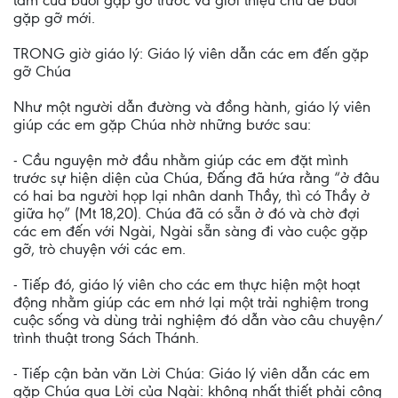
tâm của buổi gặp gỡ trước và giới thiệu chủ đề buổi
gặp gỡ mới.
TRONG giờ giáo lý: Giáo lý viên dẫn các em đến gặp
gỡ Chúa
Như một người dẫn đường và đồng hành, giáo lý viên
giúp các em gặp Chúa nhờ những bước sau:
- Cầu nguyện mở đầu nhằm giúp các em đặt mình
trước sự hiện diện của Chúa, Đấng đã hứa rằng “ở đâu
có hai ba người họp lại nhân danh Thầy, thì có Thầy ở
giữa họ” (Mt 18,20). Chúa đã có sẵn ở đó và chờ đợi
các em đến với Ngài, Ngài sẵn sàng đi vào cuộc gặp
gỡ, trò chuyện với các em.
- Tiếp đó, giáo lý viên cho các em thực hiện một hoạt
động nhằm giúp các em nhớ lại một trải nghiệm trong
cuộc sống và dùng trải nghiệm đó dẫn vào câu chuyện/
trình thuật trong Sách Thánh.
- Tiếp cận bản văn Lời Chúa: Giáo lý viên dẫn các em
gặp Chúa qua Lời của Ngài: không nhất thiết phải công