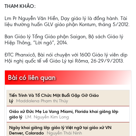
THAM KHẢO:
Lm Pr Nguyễn Văn Hiền, Dạy giáo lý là đồng hành. Tài
liệu thường huấn GLV giáo phận Kontum, tháng 5/2012.
Ban Giáo lý Tổng Giáo phận Saigon, Bộ sách Giáo lý
Hiệp Thông, “Lời ngỏ”, 2014.
ĐTC Phanxicô, Bài nói chuyện với 1600 Giáo lý viên dip
Hội nghị quốc tế về Giáo Lý tại Rôma, 26-29/9/2013.
Bài có liên quan
Tiến Trình Và Tổ Chức Một Buổi Gặp Gỡ Giáo
Lý
Maddalena Phạm thị Thúy
Giáo xứ Đức Mẹ La Vang Miami, Florida khai giảng lớp
giáo lý
LM. Nguyễn Kim Long
Ngày khai giảng lớp giáo lý Việt ngữ tại giáo xứ VN
Denver, Colorado
Nguyễn Thái Ninh