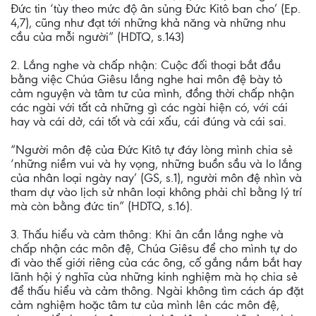
Đức tin ‘tùy theo mức độ ân sủng Đức Kitô ban cho’ (Ep.
4,7), cũng như đạt tới những khả năng và những nhu
cầu của mỗi người” (HDTQ, s.143)
2. Lắng nghe và chấp nhận: Cuộc đối thoại bắt đầu
bằng việc Chúa Giêsu lắng nghe hai môn đệ bày tỏ
cảm nguyện và tâm tư của mình, đồng thời chấp nhận
các ngài với tất cả những gì các ngài hiện có, với cái
hay và cái dở, cái tốt và cái xấu, cái đúng và cái sai.
“Người môn đệ của Đức Kitô tự đáy lòng mình chia sẻ
‘những niềm vui và hy vọng, những buồn sầu và lo lắng
của nhân loại ngày nay’ (GS, s.1), người môn đệ nhìn và
tham dự vào lịch sử nhân loại không phải chỉ bằng lý trí
mà còn bằng đức tin” (HDTQ, s.16).
3. Thấu hiểu và cảm thông: Khi ân cần lắng nghe và
chấp nhận các môn đệ, Chúa Giêsu để cho mình tự do
đi vào thế giới riêng của các ông, cố gắng nắm bắt hay
lãnh hội ý nghĩa của những kinh nghiệm mà họ chia sẻ
để thấu hiểu và cảm thông. Ngài không tìm cách áp đặt
cảm nghiệm hoặc tâm tư của mình lên các môn đệ,