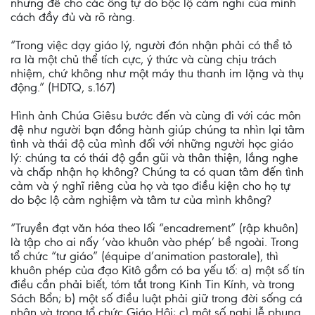
nhưng để cho các ông tự do bộc lộ cảm nghĩ của mình
cách đầy đủ và rõ ràng.
“Trong việc dạy giáo lý, người đón nhận phải có thể tỏ
ra là một chủ thể tích cực, ý thức và cùng chịu trách
nhiệm, chứ không như một máy thu thanh im lặng và thụ
động.” (HDTQ, s.167)
Hình ảnh Chúa Giêsu bước đến và cùng đi với các môn
đệ như người bạn đồng hành giúp chúng ta nhìn lại tâm
tình và thái độ của mình đối với những người học giáo
lý: chúng ta có thái độ gần gũi và thân thiện, lắng nghe
và chấp nhận họ không? Chúng ta có quan tâm đến tình
cảm và ý nghĩ riêng của họ và tạo điều kiện cho họ tự
do bộc lộ cảm nghiệm và tâm tư của mình không?
“Truyền đạt văn hóa theo lối “encadrement” (rập khuôn)
là tập cho ai nấy ‘vào khuôn vào phép’ bề ngoài. Trong
tổ chức “tư giáo” (équipe d’animation pastorale), thì
khuôn phép của đạo Kitô gồm có ba yếu tố: a) một số tín
điều cần phải biết, tóm tắt trong Kinh Tin Kính, và trong
Sách Bổn; b) một số điều luật phải giữ trong đời sống cá
nhân và trong tổ chức Giáo Hội; c) một số nghi lễ phụng