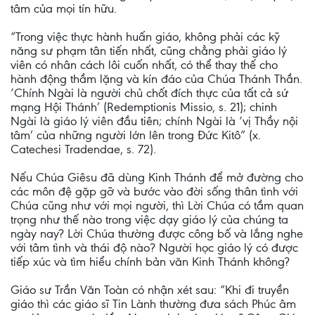
tâm của mọi tín hữu.
“Trong việc thực hành huấn giáo, không phải các kỹ
năng sư phạm tân tiến nhất, cũng chẳng phải giáo lý
viên có nhân cách lôi cuốn nhất, có thể thay thế cho
hành động thầm lặng và kín đáo của Chúa Thánh Thần.
‘Chính Ngài là người chủ chốt đích thực của tất cả sứ
mạng Hội Thánh’ (Redemptionis Missio, s. 21); chinh
Ngài là giáo lý viên đầu tiên; chính Ngài là ‘vị Thầy nội
tâm’ của những người lớn lên trong Đức Kitô” (x.
Catechesi Tradendae, s. 72).
Nếu Chúa Giêsu đã dùng Kinh Thánh để mở đường cho
các môn đệ gặp gỡ và bước vào đời sống thân tình với
Chúa cũng như với mọi người, thì Lời Chúa có tầm quan
trọng như thế nào trong việc dạy giáo lý của chúng ta
ngày nay? Lời Chúa thường được công bố và lắng nghe
với tâm tình và thái độ nào? Người học giáo lý có được
tiếp xúc và tìm hiểu chính bản văn Kinh Thánh không?
Giáo sư Trần Văn Toàn có nhận xét sau: “Khi đi truyền
giáo thì các giáo sĩ Tin Lành thường đưa sách Phúc âm