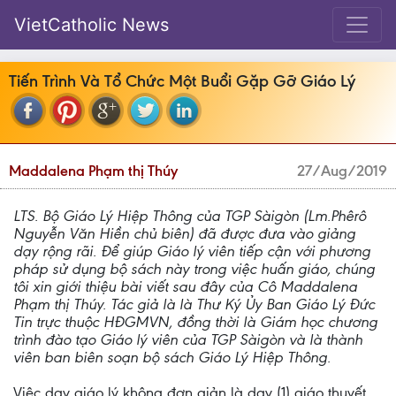
VietCatholic News
Tiến Trình Và Tổ Chức Một Buổi Gặp Gỡ Giáo Lý
Maddalena Phạm thị Thúy
27/Aug/2019
LTS. Bộ Giáo Lý Hiệp Thông của TGP Sàigòn (Lm.Phêrô
Nguyễn Văn Hiền chủ biên) đã được đưa vào giảng
dạy rộng rãi. Để giúp Giáo lý viên tiếp cận với phương
pháp sử dụng bộ sách này trong việc huấn giáo, chúng
tôi xin giới thiệu bài viết sau đây của Cô Maddalena
Phạm thị Thúy. Tác giả là là Thư Ký Ủy Ban Giáo Lý Đức
Tin trực thuộc HĐGMVN, đồng thời là Giám học chương
trình đào tạo Giáo lý viên của TGP Sàigòn và là thành
viên ban biên soạn bộ sách Giáo Lý Hiệp Thông.
Việc dạy giáo lý không đơn giản là dạy (1) giáo thuyết