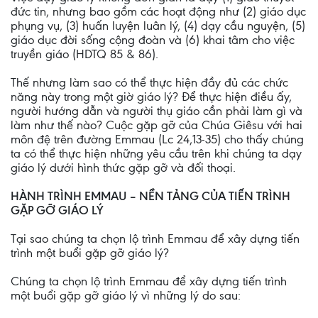
đức tin, nhưng bao gồm các hoạt động như (2) giáo dục
phụng vụ, (3) huấn luyện luân lý, (4) dạy cầu nguyện, (5)
giáo dục đời sống cộng đoàn và (6) khai tâm cho việc
truyền giáo (HDTQ 85 & 86).
Thế nhưng làm sao có thể thực hiện đầy đủ các chức
năng này trong một giờ giáo lý? Để thực hiện điều ấy,
người hướng dẫn và người thụ giáo cần phải làm gì và
làm như thế nào? Cuộc gặp gỡ của Chúa Giêsu với hai
môn đệ trên đường Emmau (Lc 24,13-35) cho thấy chúng
ta có thể thực hiện những yêu cầu trên khi chúng ta dạy
giáo lý dưới hình thức gặp gỡ và đối thoại.
HÀNH TRÌNH EMMAU – NỀN TẢNG CỦA TIẾN TRÌNH
GẶP GỠ GIÁO LÝ
Tại sao chúng ta chọn lộ trình Emmau để xây dựng tiến
trình một buổi gặp gỡ giáo lý?
Chúng ta chọn lộ trình Emmau để xây dựng tiến trình
một buổi gặp gỡ giáo lý vì những lý do sau: