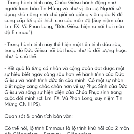
- Trong hành trình này, Chúa Giêsu hành động như
người loan báo Tin Mừng và như vị tôn sư; Người sử
dụng khả năng nhà chú giải và giảng viên giáo lý để
cung cấp lời giải thích cho các môn đệ (Suy niệm của
Lm. FX. Vũ Phan Long, “Đức Giêsu hiện ra với hai môn
đệ Emmau”).
- Trong hành trình này thể hiện một tiến trình đào sâu,
trong đó Đức Giêsu nổi bật hoặc như là đối tượng hoặc
như là chủ thể.
- Kết quả là từng cá nhân và cộng đoàn đạt được một
sự hiểu biết ngày càng sâu hơn về hành trình của Đức
Giêsu và hành trình đức tin của mình. Có một sự nhận
biết ngày càng chắc chắn hơn về sự Phục Sinh của Đức
Giêsu và sống sự hiện diện của Chúa Phục sinh trong
cuộc đời mình (cf. Lm. FX. Vũ Phan Long, suy niệm Tin
Mừng CN III PS).
Quan sát & phân tích bản văn:
Có thể nói, lộ trình Emmaus là lộ trình khứ hồi của 2 môn