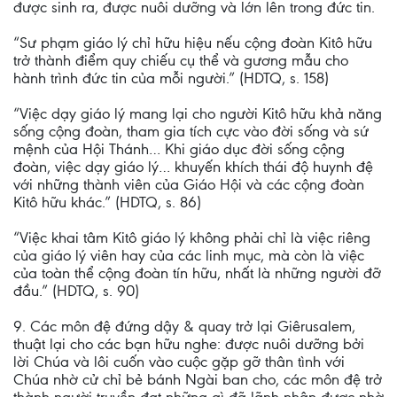
được sinh ra, được nuôi dưỡng và lớn lên trong đức tin.
“Sư phạm giáo lý chỉ hữu hiệu nếu cộng đoàn Kitô hữu
trở thành điểm quy chiếu cụ thể và gương mẫu cho
hành trình đức tin của mỗi người.” (HDTQ, s. 158)
“Việc dạy giáo lý mang lại cho người Kitô hữu khả năng
sống cộng đoàn, tham gia tích cực vào đời sống và sứ
mệnh của Hội Thánh… Khi giáo dục đời sống cộng
đoàn, việc dạy giáo lý… khuyến khích thái độ huynh đệ
với những thành viên của Giáo Hội và các cộng đoàn
Kitô hữu khác.” (HDTQ, s. 86)
“Việc khai tâm Kitô giáo lý không phải chỉ là việc riêng
của giáo lý viên hay của các linh mục, mà còn là việc
của toàn thể cộng đoàn tín hữu, nhất là những người đỡ
đầu.” (HDTQ, s. 90)
9. Các môn đệ đứng dậy & quay trở lại Giêrusalem,
thuật lại cho các bạn hữu nghe: được nuôi dưỡng bởi
lời Chúa và lôi cuốn vào cuộc gặp gỡ thân tình với
Chúa nhờ cử chỉ bẻ bánh Ngài ban cho, các môn đệ trở