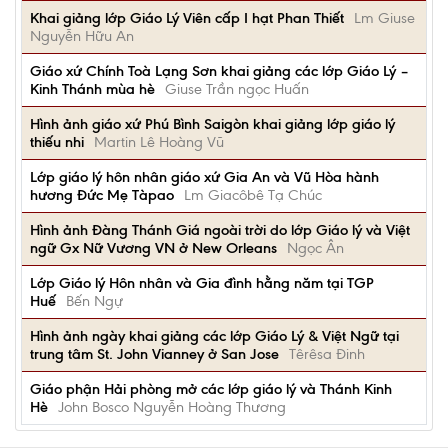
Khai giảng lớp Giáo Lý Viên cấp I hạt Phan Thiết
Lm Giuse
Nguyễn Hữu An
Giáo xứ Chính Toà Lạng Sơn khai giảng các lớp Giáo Lý –
Kinh Thánh mùa hè
Giuse Trần ngọc Huấn
Hình ảnh giáo xứ Phú Bình Saigòn khai giảng lớp giáo lý
thiếu nhi
Martin Lê Hoàng Vũ
Lớp giáo lý hôn nhân giáo xứ Gia An và Vũ Hòa hành
hương Đức Mẹ Tàpao
Lm Giacôbê Tạ Chúc
Hình ảnh Đàng Thánh Giá ngoài trời do lớp Giáo lý và Việt
ngữ Gx Nữ Vương VN ở New Orleans
Ngọc Ân
Lớp Giáo lý Hôn nhân và Gia đình hằng năm tại TGP
Huế
Bến Ngự
Hình ảnh ngày khai giảng các lớp Giáo Lý & Việt Ngữ tại
trung tâm St. John Vianney ở San Jose
Têrêsa Đinh
Giáo phận Hải phòng mở các lớp giáo lý và Thánh Kinh
Hè
John Bosco Nguyễn Hoàng Thương