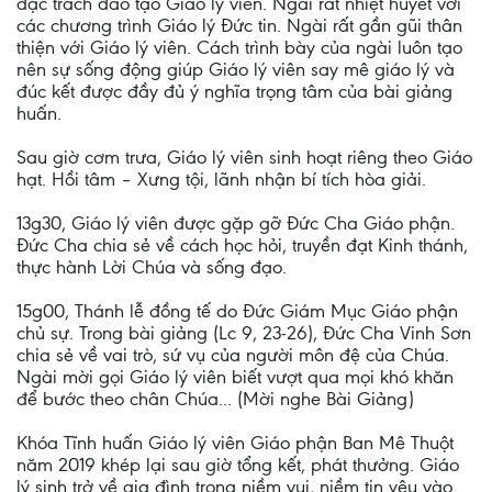
đặc trách đào tạo Giáo lý viên. Ngài rất nhiệt huyết với
các chương trình Giáo lý Đức tin. Ngài rất gần gũi thân
thiện với Giáo lý viên. Cách trình bày của ngài luôn tạo
nên sự sống động giúp Giáo lý viên say mê giáo lý và
đúc kết được đầy đủ ý nghĩa trọng tâm của bài giảng
huấn.
Sau giờ cơm trưa, Giáo lý viên sinh hoạt riêng theo Giáo
hạt. Hồi tâm – Xưng tội, lãnh nhận bí tích hòa giải.
13g30, Giáo lý viên được gặp gỡ Đức Cha Giáo phận.
Đức Cha chia sẻ về cách học hỏi, truyền đạt Kinh thánh,
thực hành Lời Chúa và sống đạo.
15g00, Thánh lễ đồng tế do Đức Giám Mục Giáo phận
chủ sự. Trong bài giảng (Lc 9, 23-26), Đức Cha Vinh Sơn
chia sẻ về vai trò, sứ vụ của người môn đệ của Chúa.
Ngài mời gọi Giáo lý viên biết vượt qua mọi khó khăn
để bước theo chân Chúa... (Mời nghe Bài Giảng)
Khóa Tĩnh huấn Giáo lý viên Giáo phận Ban Mê Thuột
năm 2019 khép lại sau giờ tổng kết, phát thưởng. Giáo
lý sinh trở về gia đình trong niềm vui, niềm tin yêu vào