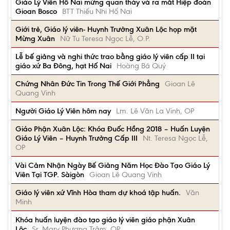
Giáo Lý Viên Hố Nai mừng quan thày và ra măt Hiệp đoàn
Gioan Bosco
BTT Thiếu Nhi Hố Nai
Giới trẻ, Giáo lý viên- Huynh Trưởng Xuân Lộc họp mặt
Mừng Xuân
Nữ Tu Teresa Ngọc Lễ, O.P.
Lễ bế giảng và nghi thức trao bằng giáo lý viên cấp II tại
giáo xứ Ba Đông, hạt Hố Nai
Hoàng Bá Quý
Chứng Nhân Đức Tin Trong Thế Giới Phẳng
Gioan Lê
Quang Vinh
Người Giáo Lý Viên hôm nay
Lm. Lê Văn La Vinh, OP
Giáo Phận Xuân Lộc: Khóa Đuốc Hồng 2018 – Huấn Luyện
Giáo Lý Viên – Huynh Trưởng Cấp III
Nt. Teresa Ngọc Lễ,
OP
Vài Cảm Nhận Ngày Bế Giảng Năm Học Đào Tạo Giáo Lý
Viên Tại TGP. Sàigòn
Gioan Lê Quang Vinh
Giáo lý viên xứ Vĩnh Hòa tham dự khoá tập huấn.
Văn
Minh
Khóa huấn luyện đào tạo giáo lý viên giáo phận Xuân
Lộc
Sr. Mary Phương Trâm, OP