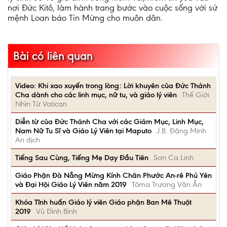
nơi Đức Kitô, làm hành trang bước vào cuộc sống với sứ
mệnh Loan báo Tin Mừng cho muôn dân.
Bài có liên quan
Video: Khi xao xuyến trong lòng: Lời khuyên của Đức Thánh
Cha dành cho các linh mục, nữ tu, và giáo lý viên
Thế Giới
Nhìn Từ Vatican
Diễn từ của Đức Thánh Cha với các Giám Mục, Linh Mục,
Nam Nữ Tu Sĩ và Giáo Lý Viên tại Maputo
J.B. Đặng Minh
An dịch
Tiếng Sau Cùng, Tiếng Mẹ Dạy Đầu Tiên
Sơn Ca Linh
Giáo Phận Đà Nẵng Mừng Kính Chân Phước An-rê Phú Yên
và Đại Hội Giáo Lý Viên năm 2019
Tôma Trương Văn Ân
Khóa Tĩnh huấn Giáo lý viên Giáo phận Ban Mê Thuột
2019
Vũ Đình Bình