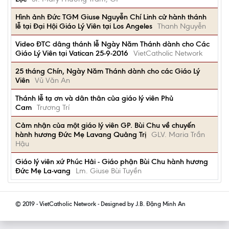
Hình ảnh Đức TGM Giuse Nguyễn Chí Linh cử hành thánh
lễ tại Đại Hội Giáo Lý Viên tại Los Angeles
Thanh Nguyễn
Video ĐTC dâng thánh lễ Ngày Năm Thánh dành cho Các
Giáo Lý Viên tại Vatican 25-9-2016
VietCatholic Network
25 tháng Chín, Ngày Năm Thánh dành cho các Giáo Lý
Viên
Vũ Văn An
Thánh lễ tạ ơn và dân thân của giáo lý viên Phủ
Cam
Trương Trí
Cảm nhận của một giáo lý viên GP. Bùi Chu về chuyến
hành hương Đức Mẹ Lavang Quảng Trị
GLV. Maria Trần
Hậu
Giáo lý viên xứ Phúc Hải - Giáo phận Bùi Chu hành hương
Đức Mẹ La-vang
Lm. Giuse Bùi Tuyền
© 2019 - VietCatholic Network - Designed by J.B. Đặng Minh An