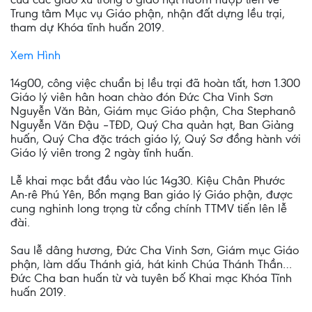
Trung tâm Mục vụ Giáo phận, nhận đất dựng lều trại,
tham dự Khóa tĩnh huấn 2019.
Xem Hình
14g00, công việc chuẩn bị lều trại đã hoàn tất, hơn 1.300
Giáo lý viên hân hoan chào đón Đức Cha Vinh Sơn
Nguyễn Văn Bản, Giám mục Giáo phận, Cha Stephanô
Nguyễn Văn Đậu –TĐD, Quý Cha quản hạt, Ban Giảng
huấn, Quý Cha đặc trách giáo lý, Quý Sơ đồng hành với
Giáo lý viên trong 2 ngày tĩnh huấn.
Lễ khai mạc bắt đầu vào lúc 14g30. Kiệu Chân Phước
An-rê Phú Yên, Bổn mạng Ban giáo lý Giáo phận, được
cung nghinh long trọng từ cổng chính TTMV tiến lên lễ
đài.
Sau lễ dâng hương, Đức Cha Vinh Sơn, Giám mục Giáo
phận, làm dấu Thánh giá, hát kinh Chúa Thánh Thần…
Đức Cha ban huấn từ và tuyên bố Khai mạc Khóa Tĩnh
huấn 2019.