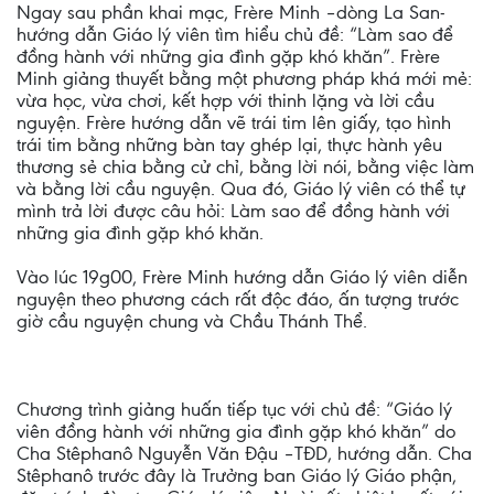
Ngay sau phần khai mạc, Frère Minh –dòng La San-
hướng dẫn Giáo lý viên tìm hiểu chủ đề: “Làm sao để
đồng hành với những gia đình gặp khó khăn”. Frère
Minh giảng thuyết bằng một phương pháp khá mới mẻ:
vừa học, vừa chơi, kết hợp với thinh lặng và lời cầu
nguyện. Frère hướng dẫn vẽ trái tim lên giấy, tạo hình
trái tim bằng những bàn tay ghép lại, thực hành yêu
thương sẻ chia bằng cử chỉ, bằng lời nói, bằng việc làm
và bằng lời cầu nguyện. Qua đó, Giáo lý viên có thể tự
mình trả lời được câu hỏi: Làm sao để đồng hành với
những gia đình gặp khó khăn.
Vào lúc 19g00, Frère Minh hướng dẫn Giáo lý viên diễn
nguyện theo phương cách rất độc đáo, ấn tượng trước
giờ cầu nguyện chung và Chầu Thánh Thể.
Chương trình giảng huấn tiếp tục với chủ đề: “Giáo lý
viên đồng hành với những gia đình gặp khó khăn” do
Cha Stêphanô Nguyễn Văn Đậu –TĐD, hướng dẫn. Cha
Stêphanô trước đây là Trưởng ban Giáo lý Giáo phận,