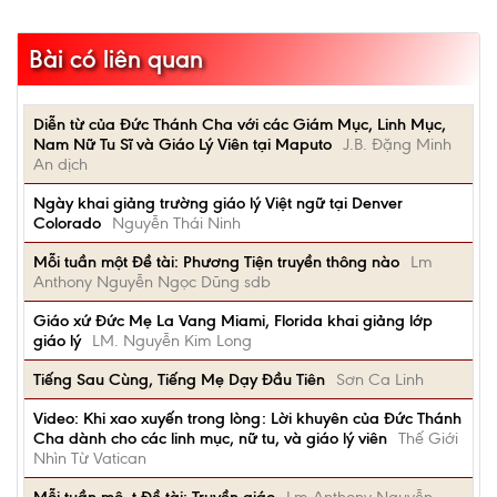
Bài có liên quan
Diễn từ của Đức Thánh Cha với các Giám Mục, Linh Mục,
Nam Nữ Tu Sĩ và Giáo Lý Viên tại Maputo
J.B. Đặng Minh
An dịch
Ngày khai giảng trường giáo lý Việt ngữ tại Denver
Colorado
Nguyễn Thái Ninh
Mỗi tuần một Đề tài: Phương Tiện truyền thông nào
Lm
Anthony Nguyễn Ngọc Dũng sdb
Giáo xứ Đức Mẹ La Vang Miami, Florida khai giảng lớp
giáo lý
LM. Nguyễn Kim Long
Tiếng Sau Cùng, Tiếng Mẹ Dạy Đầu Tiên
Sơn Ca Linh
Video: Khi xao xuyến trong lòng: Lời khuyên của Đức Thánh
Cha dành cho các linh mục, nữ tu, và giáo lý viên
Thế Giới
Nhìn Từ Vatican