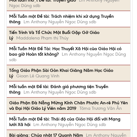
Mỗi tuần một Đề tài: Truyền giáo
Lm Anthony Nguyễn
Ngọc Dũng sdb
Mỗi Tuần một Đề tài: Trách nhiệm khi xử dụng Truyền
thông
Lm Anthony Nguyễn Ngọc Dũng sdb
Tiến Trình Và Tổ Chức Một Buổi Gặp Gỡ Giáo
Lý
Maddalena Phạm thị Thúy
Mỗi Tuần Một Đề Tài: Học Thuyết Xã Hội của Giáo Hội có
bao giờ Hoàn tất không?
Lm Anthony Nguyễn Ngọc Dũng
sdb
Tổng Giáo Phận Sài Gòn Khai Giảng Năm Học Giáo
Lý
Gioan Lê Quang Vinh
Mỗi tuần một Đề tài: Đánh giá phương tiện Truyền
thông
Lm Anthony Nguyễn Ngọc Dũng sdb
Giáo Phận Đà Nẵng Mừng Kính Chân Phước An-rê Phú Yên
và Đại Hội Giáo Lý Viên năm 2019
Tôma Trương Văn Ân
Mỗi Tuần một Đề tài: Thái độ của Giáo Hội đối với Mạng
lưới Xã hội
Lm Anthony Nguyễn Ngọc Dũng sdb
Bài giảng: Chúa nhật 17 Quanh Năm
Lm Anthony Nguyễn