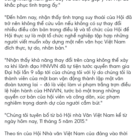
khắc phục tình trạng ấy."
"Đến hôm nay, nhận thấy tình trạng suy thoái của Hội đã
trở nên không thể cứu vãn nếu không có sự thay đổi
nhiều điều căn bản trong điều lệ và tổ chức của Hội để
Hội thực sự là một tổ chức nghề nghiệp tập hợp những
người viết muốn xây dựng một nền văn học Việt Nam
đích thực, tự do, nhân bản."
"Nhận thấy khả năng thay đổi trên càng không thể xảy
ra khi lãnh đạo HNVVN đã tự tiện tước quyền tham gia
Đại hội lần 9 sắp tới của chúng tôi với lý do chúng tôi là
thành viên của một ban vận động thành lập một văn
đoàn tương lai – đó là việc làm vi phạm trắng trợn điều
lệ hiện hành của HNVVN, tước bỏ một trong những
quyền cơ bản của hội viên và công dân, xúc phạm
nghiêm trọng danh dự của người cầm bút."
"Chúng tôi tuyên bố từ bỏ Hội nhà Văn Việt Nam kể từ
ngày hôm nay, 11 tháng 5 năm 2015."
Theo tin của Hội Nhà văn Việt Nam của đảng vào thời