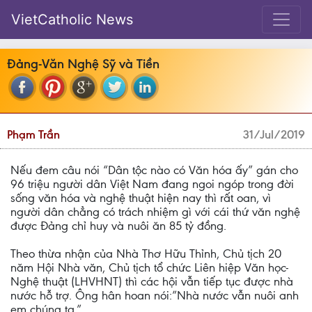
VietCatholic News
Đảng-Văn Nghệ Sỹ và Tiền
Phạm Trần
31/Jul/2019
Nếu đem câu nói “Dân tộc nào có Văn hóa ấy” gán cho
96 triệu người dân Việt Nam đang ngoi ngóp trong đời
sống văn hóa và nghệ thuật hiện nay thì rất oan, vì
người dân chẳng có trách nhiệm gì với cái thứ văn nghệ
được Đảng chỉ huy và nuôi ăn 85 tỷ đồng.
Theo thừa nhận của Nhà Thơ Hữu Thỉnh, Chủ tịch 20
năm Hội Nhà văn, Chủ tịch tổ chức Liên hiệp Văn học-
Nghệ thuật (LHVHNT) thì các hội vẫn tiếp tục được nhà
nước hỗ trợ. Ông hân hoan nói:”Nhà nước vẫn nuôi anh
em chúng ta.”