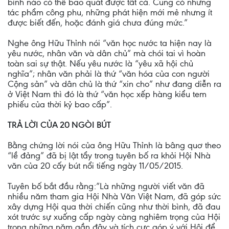
bình nào có thể bao quát được tất cả. Cũng có những
tác phẩm công phu, những phát hiện mới mẻ nhưng ít
được biết đến, hoặc đánh giá chưa đúng mức.”
Nghe ông Hữu Thỉnh nói “văn học nước ta hiện nay là
yêu nước, nhân văn và dân chủ” mà chói tai vì hoàn
toàn sai sự thật. Nếu yêu nước là “yêu xã hội chủ
nghĩa”; nhân văn phải là thứ “văn hóa của con người
Cộng sản” và dân chủ là thứ “xin cho” như đang diễn ra
ở Việt Nam thì đó là thứ “văn học xếp hàng kiểu tem
phiếu của thời kỷ bao cấp”.
TRẢ LỜI CỦA 20 NGÒI BÚT
Bằng chứng lời nói của ông Hữu Thỉnh là bâng quơ theo
“lề đảng” đã bị lật tẩy trong tuyên bố ra khỏi Hội Nhà
văn của 20 cấy bút nổi tiếng ngày 11/05/2015.
Tuyên bố bắt đầu rằng:”Là những người viết văn đã
nhiều năm tham gia Hội Nhà Văn Việt Nam, đã góp sức
xây dựng Hội qua thời chiến cũng như thời bình, đã đau
xót trước sự xuống cấp ngày càng nghiêm trọng của Hội
trong những năm gần đây và tích cực góp ý với Hội để