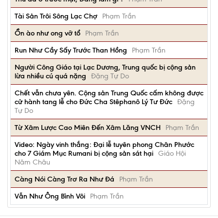
Tài Sản Trôi Sông Lạc Chợ
Phạm Trần
Ồn ào như ong vỡ tổ
Phạm Trần
Run Như Cầy Sấy Trước Than Hồng
Phạm Trần
Người Công Giáo tại Lạc Dương, Trung quốc bị cộng sản
lừa nhiều cú quá nặng
Đặng Tự Do
Chết vẫn chưa yên. Cộng sản Trung Quốc cấm không được
cử hành tang lễ cho Đức Cha Stêphanô Lý Tư Đức
Đặng
Tự Do
Từ Xâm Lược Cao Miên Đến Xâm Lăng VNCH
Phạm Trần
Video: Ngày vinh thắng: Đại lễ tuyên phong Chân Phước
cho 7 Giám Mục Rumani bị cộng sản sát hại
Giáo Hội
Năm Châu
Càng Nói Càng Trơ Ra Như Đá
Phạm Trần
Vẫn Như Ông Bình Vôi
Phạm Trần