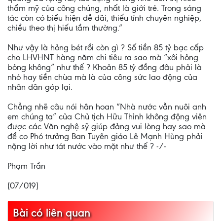
thẩm mỹ của công chúng, nhất là giới trẻ. Trong sáng
tác còn có biểu hiện dễ dãi, thiếu tính chuyên nghiệp,
chiều theo thị hiếu tầm thường.”
Như vậy là hỏng bét rồi còn gì ? Số tiền 85 tỷ bạc cấp
cho LHVHNT hàng năm chi tiêu ra sao mà “xôi hỏng
bỏng không” như thế ? Khoản 85 tỷ đồng đâu phải là
nhỏ hay tiền chùa mà là của công sức lao động của
nhân dân góp lại.
Chẳng nhẽ câu nói hân hoan “Nhà nước vẫn nuôi anh
em chúng ta” của Chủ tịch Hữu Thỉnh không động viên
được các Văn nghệ sỹ giúp đảng vui lòng hay sao mà
để co Phó trưởng Ban Tuyên giáo Lê Mạnh Hùng phải
nặng lời như tát nước vào mặt như thế ? -/-
Phạm Trần
(07/019)
Bài có liên quan