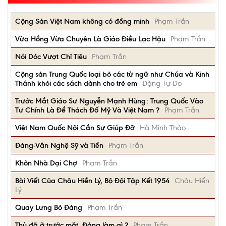
Cộng Sản Việt Nam không có đồng minh
Phạm Trần
Vừa Hồng Vừa Chuyên Là Giáo Điều Lạc Hậu
Phạm Trần
Nói Dóc Vượt Chỉ Tiêu
Phạm Trần
Cộng sản Trung Quốc loại bỏ các từ ngữ như Chúa và Kinh
Thánh khỏi các sách dành cho trẻ em
Đặng Tự Do
Trước Mắt Giáo Sư Nguyễn Mạnh Hùng: Trung Quốc Vào
Tư Chính Là Để Thách Đố Mỹ Và Việt Nam ?
Phạm Trần
Việt Nam Quốc Nội Cần Sự Giúp Đỡ
Hà Minh Thảo
Đảng-Văn Nghệ Sỹ và Tiền
Phạm Trần
Khôn Nhà Dại Chợ
Phạm Trần
Bài Viết Của Châu Hiền Lý, Bộ Đội Tập Kết 1954
Châu Hiển
Lý
Quay Lưng Bỏ Đảng
Phạm Trần
Thù đã ở trước mặt, Đảng làm gì ?
Phạm Trần