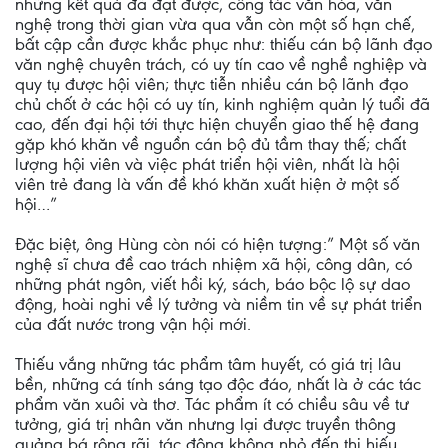
những kết quả đã đạt được, công tác văn hóa, văn
nghệ trong thời gian vừa qua vẫn còn một số hạn chế,
bất cập cần được khắc phục như: thiếu cán bộ lãnh đạo
văn nghệ chuyên trách, có uy tín cao về nghề nghiệp và
quy tụ được hội viên; thực tiễn nhiều cán bộ lãnh đạo
chủ chốt ở các hội có uy tín, kinh nghiệm quản lý tuổi đã
cao, đến đại hội tới thực hiện chuyển giao thế hệ đang
gặp khó khăn về nguồn cán bộ đủ tầm thay thế; chất
lượng hội viên và việc phát triển hội viên, nhất là hội
viên trẻ đang là vấn đề khó khăn xuất hiện ở một số
hội…”
Đặc biệt, ông Hùng còn nói có hiện tượng:” Một số văn
nghệ sĩ chưa đề cao trách nhiệm xã hội, công dân, có
những phát ngôn, viết hồi ký, sách, báo bộc lộ sự dao
động, hoài nghi về lý tưởng và niềm tin về sự phát triển
của đất nước trong vận hội mới.
Thiếu vắng những tác phẩm tâm huyết, có giá trị lâu
bền, những cá tính sáng tạo độc đáo, nhất là ở các tác
phẩm văn xuôi và thơ. Tác phẩm ít có chiều sâu về tư
tưởng, giá trị nhân văn nhưng lại được truyền thông
quảng bá rộng rãi, tác động không nhỏ đến thị hiếu