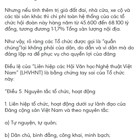
Nhưng nếu tính thêm trị giá đất đai, nhà cửa, xe cộ và
các tài sản khác thì chi phí toàn hệ thống của các tổ
chức hội đoàn này hàng năm từ 45.600 đến 68.100 tỷ
đồng, tương đương 1-1,7% Tổng sản lượng nội địa.
Như vậy, rõ ràng các Tổ chức được gọi là “quần
chúng”lại không phải của dân, do dần và vì dân mà do
đảng lập ra để phục vụ cho quyền lợi của đảng
Điều lệ của “Liên hiệp các Hội Văn học-Nghệ thuật Việt
Nam” (LHVHNT) là bằng chứng tay sai của Tổ chức
này:
“Điều 5. Nguyên tắc tổ chức, hoạt động
1. Liên hiệp tổ chức, hoạt động dưới sự lãnh đạo của
Đảng cộng sản Việt Nam và theo nguyên tắc:
a) Tự nguyện, tự quản;
b) Dân chủ, bình đẳng, công khai, minh bạch;