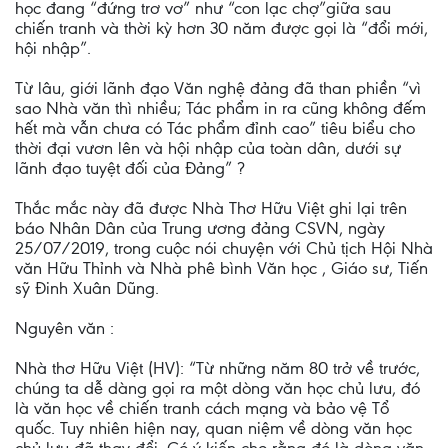
học đang “đứng trơ vơ” như “con lạc chợ”giữa sau
chiến tranh và thời kỳ hơn 30 năm được gọi là “đổi mới,
hội nhập”.
Từ lâu, giới lãnh đạo Văn nghệ đảng đã than phiền “vì
sao Nhà văn thì nhiều; Tác phẩm in ra cũng không đếm
hết mà vẫn chưa có Tác phẩm đỉnh cao” tiêu biểu cho
thời đại vươn lên và hội nhập của toàn dân, dưới sự
lãnh đạo tuyệt đối của Đảng” ?
Thắc mắc này đã được Nhà Thơ Hữu Việt ghi lại trên
báo Nhân Dân của Trung ương đảng CSVN, ngày
25/07/2019, trong cuộc nói chuyện với Chủ tịch Hội Nhà
văn Hữu Thỉnh và Nhà phê bình Văn học , Giáo sư, Tiến
sỹ Đinh Xuân Dũng.
Nguyên văn :
Nhà thơ Hữu Việt (HV): “Từ những năm 80 trở về trước,
chúng ta dễ dàng gọi ra một dòng văn học chủ lưu, đó
là văn học về chiến tranh cách mạng và bảo vệ Tổ
quốc. Tuy nhiên hiện nay, quan niệm về dòng văn học