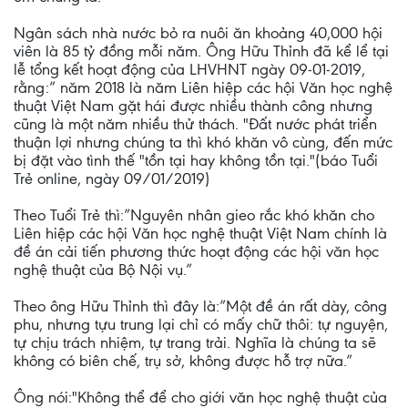
Ngân sách nhà nước bỏ ra nuôi ăn khoảng 40,000 hội
viên là 85 tỷ đồng mỗi năm. Ông Hữu Thỉnh đã kể lể tại
lễ tổng kết hoạt động của LHVHNT ngày 09-01-2019,
rằng:” năm 2018 là năm Liên hiệp các hội Văn học nghệ
thuật Việt Nam gặt hái được nhiều thành công nhưng
cũng là một năm nhiều thử thách. "Đất nước phát triển
thuận lợi nhưng chúng ta thì khó khăn vô cùng, đến mức
bị đặt vào tình thế "tồn tại hay không tồn tại."(báo Tuổi
Trẻ online, ngày 09/01/2019)
Theo Tuổi Trẻ thì:”Nguyên nhân gieo rắc khó khăn cho
Liên hiệp các hội Văn học nghệ thuật Việt Nam chính là
đề án cải tiến phương thức hoạt động các hội văn học
nghệ thuật của Bộ Nội vụ.”
Theo ông Hữu Thỉnh thì đây là:”Một đề án rất dày, công
phu, nhưng tựu trung lại chỉ có mấy chữ thôi: tự nguyện,
tự chịu trách nhiệm, tự trang trải. Nghĩa là chúng ta sẽ
không có biên chế, trụ sở, không được hỗ trợ nữa.”
Ông nói:"Không thể để cho giới văn học nghệ thuật của