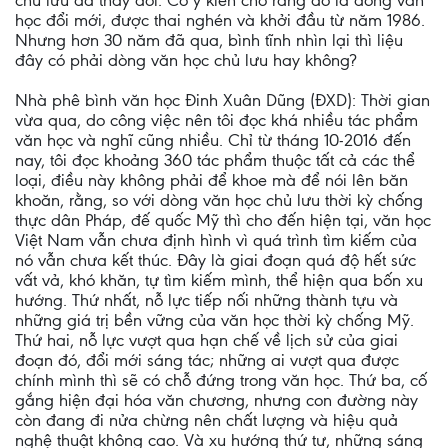
chủ lưu đã thay đổi. Có ý kiến cho rằng đó là dòng văn
học đổi mới, được thai nghén và khởi đầu từ năm 1986.
Nhưng hơn 30 năm đã qua, bình tĩnh nhìn lại thì liệu
đây có phải dòng văn học chủ lưu hay không?
Nhà phê bình văn học Đinh Xuân Dũng (ĐXD): Thời gian
vừa qua, do công việc nên tôi đọc khá nhiều tác phẩm
văn học và nghĩ cũng nhiều. Chỉ từ tháng 10-2016 đến
nay, tôi đọc khoảng 360 tác phẩm thuộc tất cả các thể
loại, điều này không phải để khoe mà để nói lên băn
khoăn, rằng, so với dòng văn học chủ lưu thời kỳ chống
thực dân Pháp, đế quốc Mỹ thì cho đến hiện tại, văn học
Việt Nam vẫn chưa định hình vì quá trình tìm kiếm của
nó vẫn chưa kết thúc. Đây là giai đoạn quá độ hết sức
vất vả, khó khăn, tự tìm kiếm mình, thể hiện qua bốn xu
hướng. Thứ nhất, nỗ lực tiếp nối những thành tựu và
những giá trị bền vững của văn học thời kỳ chống Mỹ.
Thứ hai, nỗ lực vượt qua hạn chế về lịch sử của giai
đoạn đó, đổi mới sáng tác; những ai vượt qua được
chính mình thì sẽ có chỗ đứng trong văn học. Thứ ba, cố
gắng hiện đại hóa văn chương, nhưng con đường này
còn đang đi nửa chừng nên chất lượng và hiệu quả
nghệ thuật không cao. Và xu hướng thứ tư, những sáng