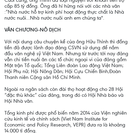
Cuối cùng, ông Thỉnh đã toại nguyện với khoản tiền trợ
cấp 85 tỷ đồng. Ông đã hí hửng nói với các nhà văn
:”Nhà nước hỗ trợ kinh phí hoạt động thực chất là Nhà
nước nuôi…Nhà nước nuôi anh em chúng ta".
VĂN CHƯƠNG-NÔ DỊCH
Với nội dung câu chuyện kể của ông Hữu Thỉnh thì đồng
tiền đã được lãnh đạo đảng CSVN sử dụng để nắm
đầu văn nghệ sỹ Việt Nam. Nhưng từ trước tới nay đảng
vẫn chi tiền nuôi ăn các tổ chức ngoại vi của đảng gồm
Mặt trận Tổ quốc; Tổng Liên đoàn Lao động Việt Nam;
Hội Phụ nữ; Hội Nông Dân; Hội Cựu Chiến Binh;Đoàn
Thanh niên Cộng sản Hồ Chí Minh.
Ngoài ra ngân sách còn đài thọ hoạt động cho 28 Hội
“đặc thù khác” của đảng, trong đó có Hội Nhà báo và
Hội Nhà văn.
Tổng kinh phí được phổ biến năm 2014 của Viện nghiên
cứu kinh tế và chính sách (Viet Nam Institute for
Economic and Policy Research, VEPR) đưa ra là khoảng
14.000 tỉ đồng.