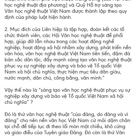
học nghệ thuật địa phương) và Quỹ Hỗ trợ sáng tạo
Văn học nghệ thuật Việt Nam được thành lập theo quy
định của pháp luật hiện hành.
2. Mục đích của Liên hiệp là tập hợp, đoàn kết các tổ
chức thành viên, các Hội Văn học nghệ thuật để phối
hợp, giúp đỡ lẫn nhau trong các hoạt động nghề
nghiệp, hoạt động xã hội nhằm xây dựng, phát triển nền
văn hóa, văn học nghệ thuật Việt Nam tiên tiến, đậm đà
bản sắc dân tộc, đẩy mạnh sáng tạo văn học nghệ thuật
phục vụ sự nghiệp xây dựng và bảo vệ Tổ quốc Việt
Nam xã hội chủ nghĩa, thực hiện mục tiêu dân giàu,
nước mạnh, dân chủ, công bằng, văn minh.”
Vậy thế nào là “sáng tạo văn học nghệ thuật phục vụ sự
nghiệp xây dựng và bảo vệ Tổ quốc Việt Nam xã hội
chủ nghĩa” ?
Đó là thứ văn học nghệ thuật “của đảng, do đảng và vì
đảng” cho nên nền văn học Việt Nam cứ mãi dậm chân
tại chỗ để tiếp tục đi theo lối mòn một chiều, khô cứng
và giáo điều của Tuyên giáo Đảng. Đó còn là thứ Văn