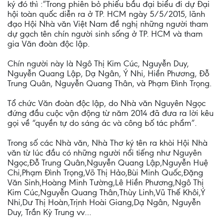
ký đó thì :”Trong phiên bỏ phiếu bầu đại biểu đi dự Đại
hội toàn quốc diễn ra ở TP. HCM ngày 5/5/2015, lãnh
đạo Hội Nhà văn Việt Nam đề nghị những người tham
dự gạch tên chín người sinh sống ở TP. HCM và tham
gia Văn đoàn độc lập.
Chín người này là Ngô Thị Kim Cúc, Nguyễn Duy,
Nguyễn Quang Lập, Dạ Ngân, Ý Nhi, Hiền Phương, Đỗ
Trung Quân, Nguyễn Quang Thân, và Phạm Đình Trọng.
Tổ chức Văn đoàn độc lập, do Nhà văn Nguyên Ngọc
đứng đầu cuộc vận động từ năm 2014 đã đưa ra lời kêu
gọi về “quyền tự do sáng ác và công bố tác phẩm”.
Trong số các Nhà văn, Nhà Thơ ký tên ra khòi Hội Nhà
văn từ lúc đầu có những người nổi tiếng như Nguyên
Ngọc,Đỗ Trung Quân,Nguyễn Quang Lập,Nguyễn Huệ
Chi,Phạm Đình Trọng,Võ Thị Hảo,Bùi Minh Quốc,Đặng
Văn Sinh,Hoàng Minh Tường,Lê Hiền Phương,Ngô Thị
Kim Cúc,Nguyễn Quang Thân,Thùy Linh,Vũ Thế Khôi,Ý
Nhi,Dư Thị Hoàn,Trịnh Hoài Giang,Dạ Ngân, Nguyễn
Duy, Trần Kỳ Trung vv…