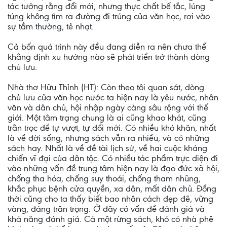
tác tưởng rằng đổi mới, nhưng thực chất bế tắc, lúng
túng không tìm ra đường đi trúng của văn học, rơi vào
sự tầm thường, tẻ nhạt.
Cả bốn quá trình này đều đang diễn ra nên chưa thể
khẳng định xu hướng nào sẽ phát triển trở thành dòng
chủ lưu.
Nhà thơ Hữu Thỉnh (HT): Còn theo tôi quan sát, dòng
chủ lưu của văn học nước ta hiện nay là yêu nước, nhân
văn và dân chủ, hội nhập ngày càng sâu rộng với thế
giới. Một tâm trạng chung là ai cũng khao khát, cũng
trằn trọc để tự vượt, tự đổi mới. Có nhiều khó khăn, nhất
là về đời sống, nhưng sách vẫn ra nhiều, và có những
sách hay. Nhất là về đề tài lịch sử, về hai cuộc kháng
chiến vĩ đại của dân tộc. Có nhiều tác phẩm trực diện đi
vào những vấn đề trung tâm hiện nay là đạo đức xã hội,
chống tha hóa, chống suy thoái, chống tham nhũng,
khắc phục bệnh cửa quyền, xa dân, mất dân chủ. Đồng
thời cũng cho ta thấy biết bao nhân cách đẹp đẽ, vững
vàng, đáng trân trọng. Ở đây có vấn đề đánh giá và
khả năng đánh giá. Cả một rừng sách, khó có nhà phê