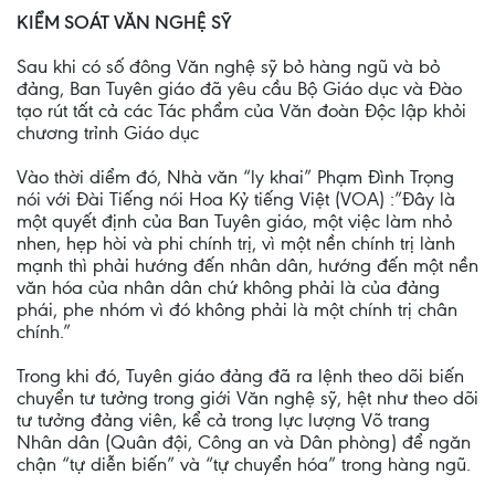
KIỂM SOÁT VĂN NGHỆ SỸ
Sau khi có số đông Văn nghệ sỹ bỏ hàng ngũ và bỏ
đảng, Ban Tuyên giáo đã yêu cầu Bộ Giáo dục và Đào
tạo rút tất cả các Tác phẩm của Văn đoàn Độc lập khỏi
chương trỉnh Giáo dục
Vào thời diểm đó, Nhà văn “ly khai” Phạm Đình Trọng
nói với Đài Tiếng nói Hoa Kỷ tiếng Việt (VOA) :”Đây là
một quyết định của Ban Tuyên giáo, một việc làm nhỏ
nhen, hẹp hòi và phi chính trị, vì một nền chính trị lành
mạnh thì phải hướng đến nhân dân, hướng đến một nền
văn hóa của nhân dân chứ không phải là của đảng
phái, phe nhóm vì đó không phải là một chính trị chân
chính.”
Trong khi đó, Tuyên giáo đảng đã ra lệnh theo dõi biến
chuyển tư tưởng trong giới Văn nghệ sỹ, hệt như theo dõi
tư tưởng đảng viên, kể cả trong lực lượng Võ trang
Nhân dân (Quân đội, Công an và Dân phòng) để ngăn
chận “tự diễn biến” và “tự chuyển hóa” trong hàng ngũ.