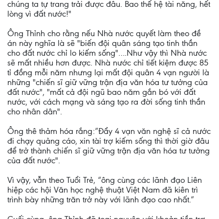
chúng ta tự trang trải được đâu. Bao thế hệ tài năng, hết
lòng vì đất nước!"
Ông Thỉnh cho rằng nếu Nhà nước quyết làm theo đề
án này nghĩa là sẽ "biến đội quân sáng tạo tinh thần
cho đất nước chỉ lo kiếm sống"….Như vậy thì Nhà nước
sẽ mất nhiều hơn được. Nhà nước chỉ tiết kiệm được 85
tỉ đồng mỗi năm nhưng lại mất đội quân 4 vạn người là
những "chiến sĩ giữ vững trận địa văn hóa tư tưởng của
đất nước", "mất cả đội ngũ bao năm gắn bó với đất
nước, với cách mạng và sáng tạo ra đời sống tinh thần
cho nhân dân".
Ông thê thảm hóa rắng:”Đẩy 4 vạn văn nghệ sĩ cả nước
đi chạy quảng cáo, xin tài trợ kiếm sống thì thời giờ đâu
để trở thành chiến sĩ giữ vững trận địa văn hóa tư tưởng
của đất nước".
Vì vậy, vẫn theo Tuổi Trẻ, “ông cùng các lãnh đạo Liên
hiệp các hội Văn học nghệ thuật Việt Nam đã kiên trì
trình bày những trăn trở này với lãnh đạo cao nhất.”