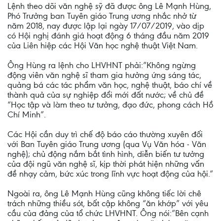
Lệnh theo dõi văn nghệ sỹ đã được ông Lê Mạnh Hùng,
Phó Trưởng ban Tuyên giáo Trung ương nhắc nhở từ
năm 2018, nay được lập lại ngày 17/07/2019, vào dịp
có Hội nghị đánh giá hoạt động 6 tháng đầu năm 2019
của Liên hiệp các Hội Văn học nghệ thuật Việt Nam.
Ông Hùng ra lệnh cho LHVHNT phải:”Không ngừng
động viên văn nghệ sĩ tham gia hưởng ứng sáng tác,
quảng bá các tác phẩm văn học, nghệ thuật, báo chí về
thành quả của sự nghiệp đổi mới đất nước; về chủ đề
“Học tập và làm theo tư tưởng, đạo đức, phong cách Hồ
Chí Minh”.
Các Hội cần duy trì chế độ báo cáo thường xuyên đối
với Ban Tuyên giáo Trung ương (qua Vụ Văn hóa - Văn
nghệ); chủ động nắm bắt tình hình, diễn biến tư tưởng
của đội ngũ văn nghệ sĩ, kịp thời phát hiện những vấn
đề nhạy cảm, bức xúc trong lĩnh vực hoạt động của hội.”
Ngoài ra, ông Lê Mạnh Hùng cũng không tiếc lời chê
trách những thiều sót, bất cập không “ăn khớp” với yêu
cầu của đảng của tổ chức LHVHNT. Ông nói:”Bên cạnh