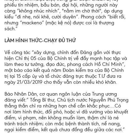
phiếu tín nhiệm, bầu bán, đại hội, những người này
càng “không nhúc nhích”, "nằm im chờ thời", áp dụng
kiểu “đi nhẹ, nói khẽ, cười duyên”. Phong cách “biết rồi,
nhưng “mackeno” (mặc kệ nó) được coi là thượng
sách.”
LÀM HÌNH THỨC-CHẠY ĐỦ THỨ
Về công tác “xây dựng, chỉnh đốn Đảng gắn với thực
hiện Chỉ thị 05 của Bộ Chính trị về đẩy mạnh học tập và
làm theo tư tưởng, đạo đức, phong cách Hồ Chí Minh”,
một báo cáo kết quả năm Đoàn kiểm tra của Bộ Chính
trị tại 15 cấp ủy và tổ chức đảng trực thuộc T.Ư đưa ra
ngày 21/03/2019 cho thấy vẫn còn nhiều khó khăn.
Báo Nhân Dân, cơ quan ngôn luận của Trung ương
đảng viết:” Tổng Bí thư, Chủ tịch nước Nguyễn Phú Trọng
thẳng thắn chỉ ra những hạn chế cần khắc phục….Có
nơi làm hình thức, đối phó, hoặc vì đã vướng vào khuyết
điểm, vi phạm, nên không muốn làm, thậm chí là né
tránh trách nhiệm; còn mắc bệnh thành tích, nể nang,
ngại kiểm điểm, kết quả chưa đồng đều giữa các nơi.”