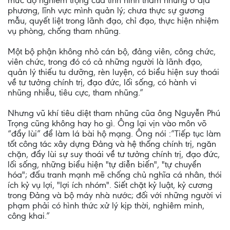
mức độ nghiêm trọng của tình hình tham nhũng ở địa
phương, lĩnh vực mình quản lý; chưa thực sự gương
mẫu, quyết liệt trong lãnh đạo, chỉ đạo, thực hiện nhiệm
vụ phòng, chống tham nhũng.
Một bộ phận không nhỏ cán bộ, đảng viên, công chức,
viên chức, trong đó có cả những người là lãnh đạo,
quản lý thiếu tu dưỡng, rèn luyện, có biểu hiện suy thoái
về tư tưởng chính trị, đạo đức, lối sống, có hành vi
nhũng nhiễu, tiêu cực, tham nhũng.”
Nhưng vũ khí tiêu diệt tham nhũng cũa ông Nguyễn Phú
Trọng cũng không hay ho gì. Ông lại vịn vào môn võ
“đẩy lùi” để làm lá bài hộ mạng. Ông nói :”Tiếp tục làm
tốt công tác xây dựng Đảng và hệ thống chính trị, ngăn
chặn, đẩy lùi sự suy thoái về tư tưởng chính trị, đạo đức,
lối sống, những biểu hiện "tự diễn biến", "tự chuyển
hóa"; đấu tranh mạnh mẽ chống chủ nghĩa cá nhân, thói
ích kỷ vụ lợi, "lợi ích nhóm". Siết chặt kỷ luật, kỷ cương
trong Đảng và bộ máy nhà nước; đối với những người vi
phạm phải có hình thức xử lý kịp thời, nghiêm minh,
công khai.”