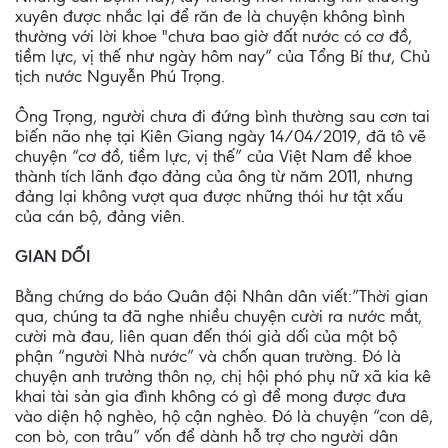
xuyên được nhắc lại để răn đe là chuyện không bình
thường với lời khoe "chưa bao giờ đất nước có cơ đồ,
tiềm lực, vị thế như ngày hôm nay” của Tổng Bí thư, Chủ
tịch nước Nguyễn Phú Trọng.
Ông Trọng, người chưa đi đứng bình thường sau cơn tai
biến não nhẹ tại Kiên Giang ngày 14/04/2019, đã tô vẽ
chuyện “cơ đồ, tiềm lực, vị thế” của Việt Nam để khoe
thành tích lãnh đạo đảng của ông từ năm 2011, nhưng
đảng lại không vượt qua được những thói hư tật xấu
của cán bộ, đảng viên.
GIAN DỐI
Bằng chứng do báo Quân đội Nhân dân viết:”Thời gian
qua, chúng ta đã nghe nhiều chuyện cười ra nước mắt,
cười mà đau, liên quan đến thói giả dối của một bộ
phận “người Nhà nước” và chốn quan trường. Đó là
chuyện anh trưởng thôn nọ, chị hội phó phụ nữ xã kia kê
khai tài sản gia đình không có gì để mong được đưa
vào diện hộ nghèo, hộ cận nghèo. Đó là chuyện “con dê,
con bò, con trâu” vốn để dành hỗ trợ cho người dân