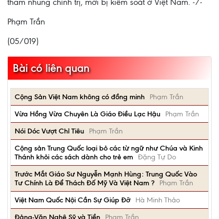
tham nhũng chính trị, mới bị kiểm soát ở Việt Nam. -/-
Phạm Trần
(05/019)
Bài có liên quan
Cộng Sản Việt Nam không có đồng minh
Phạm Trần
Vừa Hồng Vừa Chuyên Là Giáo Điều Lạc Hậu
Phạm Trần
Nói Dóc Vượt Chỉ Tiêu
Phạm Trần
Cộng sản Trung Quốc loại bỏ các từ ngữ như Chúa và Kinh
Thánh khỏi các sách dành cho trẻ em
Đặng Tự Do
Trước Mắt Giáo Sư Nguyễn Mạnh Hùng: Trung Quốc Vào
Tư Chính Là Để Thách Đố Mỹ Và Việt Nam ?
Phạm Trần
Việt Nam Quốc Nội Cần Sự Giúp Đỡ
Hà Minh Thảo
Đảng-Văn Nghệ Sỹ và Tiền
Phạm Trần