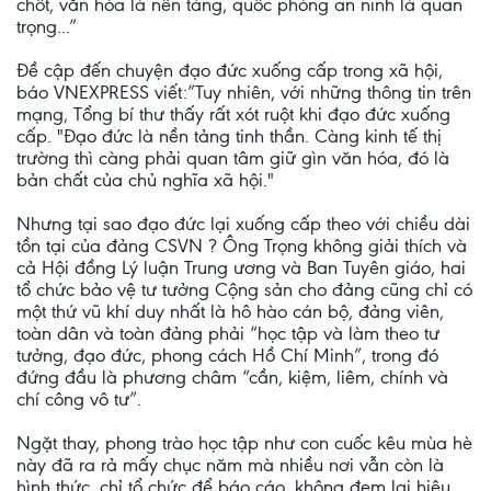
chốt, văn hóa là nền tảng, quốc phòng an ninh là quan
trọng...”
Đề cập đến chuyện đạo đức xuống cấp trong xã hội,
báo VNEXPRESS viết:”Tuy nhiên, với những thông tin trên
mạng, Tổng bí thư thấy rất xót ruột khi đạo đức xuống
cấp. "Đạo đức là nền tảng tinh thần. Càng kinh tế thị
trường thì càng phải quan tâm giữ gìn văn hóa, đó là
bản chất của chủ nghĩa xã hội."
Nhưng tại sao đạo đức lại xuống cấp theo với chiều dài
tồn tại của đảng CSVN ? Ông Trọng không giải thích và
cả Hội đồng Lý luận Trung ương và Ban Tuyên giáo, hai
tổ chức bảo vệ tư tưởng Cộng sản cho đảng cũng chỉ có
một thứ vũ khí duy nhất là hô hào cán bộ, đảng viên,
toàn dân và toàn đảng phải “học tập và làm theo tư
tưởng, đạo đức, phong cách Hồ Chí Minh”, trong đó
đứng đầu là phương châm “cần, kiệm, liêm, chính và
chí công vô tư”.
Ngặt thay, phong trào học tập như con cuốc kêu mùa hè
này đã ra rả mấy chục năm mà nhiều nơi vẫn còn là
hình thức, chỉ tổ chức để báo cáo, không đem lại hiệu