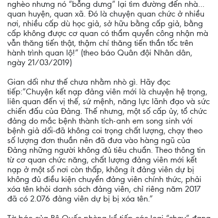
nghèo nhưng nó “bỗng dưng” lại tìm đường đến nhà…
quan huyện, quan xã. Đó là chuyện quan chức ở nhiều
nơi, nhiều cấp dù học giả, sở hữu bằng cấp giả, bằng
cấp không được cơ quan có thẩm quyền công nhận mà
vẫn thăng tiến thật, thậm chí thăng tiến thần tốc trên
hành trình quan lộ!” (theo báo Quân đội Nhân dân,
ngày 21/03/2019)
Gian dối như thế chưa nhằm nhò gì. Hãy đọc
tiếp:”Chuyện kết nạp đảng viên mới là chuyện hệ trọng,
liên quan đến vị thế, sứ mệnh, năng lực lãnh đạo và sức
chiến đấu của Đảng. Thế nhưng, một số cấp ủy, tổ chức
đảng do mắc bệnh thành tích-anh em song sinh với
bệnh giả dối-đã không coi trọng chất lượng, chạy theo
số lượng đơn thuần nên đã đưa vào hàng ngũ của
Đảng những người không đủ tiêu chuẩn. Theo thông tin
từ cơ quan chức năng, chất lượng đảng viên mới kết
nạp ở một số nơi còn thấp, không ít đảng viên dự bị
không đủ điều kiện chuyển đảng viên chính thức, phải
xóa tên khỏi danh sách đảng viên, chỉ riêng năm 2017
đã có 2.076 đảng viên dự bị bị xóa tên.”