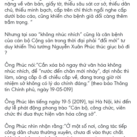
nặng về văn bản, giấy tờ, thiếu sâu sát cơ sở, thiếu dân
chủ, thiếu minh bạch, cấp trên chỉ thích ngồi nghe cấp
dưới báo cáo, cũng khiến cho bệnh giả dối càng thêm
trầm trọng. “
Nhưng tại sao “không nhúc nhích” cũng là căn bệnh
của cán bộ Cộng sản trong thời đại phải “đổi mới” tư
duy khiến Thủ tướng Nguyễn Xuân Phúc thúc giục bỏ đi
?
Ông Phúc nói:”Cần xóa bỏ ngay thứ văn hóa không
nhúc nhích, để “nước đến chân mới nhảy”, đợi nhắc thì
làm, sáng cắp ô đi chiều cắp về, đang trong giờ rời
nhiệm sở không có lý do chính đáng.” (theo báo Thông
tin Chính phủ, ngày 19-05-019)
Ông Phúc lên tiếng ngày 19-5 (2019), tại Hà Nội, khi đến
dự lễ phát động phong trào “Cán bộ, công chức, viên
chức thi đua thực hiện văn hóa công sở”.
Ông Phúc nhìn nhận rằng:”Ở một số nơi, công tác tiếp
công dân chưa thường xuyên, chưa đi vào thực chất.