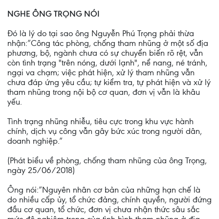
NGHE ÔNG TRỌNG NÓI
Đó là lý do tại sao ông Nguyễn Phú Trọng phải thừa
nhận:”Công tác phòng, chống tham nhũng ở một số địa
phương, bộ, ngành chưa có sự chuyển biến rõ rệt, vẫn
còn tình trạng "trên nóng, dưới lạnh", nể nang, né tránh,
ngại va chạm; việc phát hiện, xử lý tham nhũng vẫn
chưa đáp ứng yêu cầu; tự kiểm tra, tự phát hiện và xử lý
tham nhũng trong nội bộ cơ quan, đơn vị vẫn là khâu
yếu.
Tình trạng nhũng nhiễu, tiêu cực trong khu vực hành
chính, dịch vụ công vẫn gây bức xúc trong người dân,
doanh nghiệp.”
(Phát biểu về phòng, chống tham nhũng của ông Trọng,
ngày 25/06/2018)
Ông nói:”Nguyên nhân cơ bản của những hạn chế là
do nhiều cấp ủy, tổ chức đảng, chính quyền, người đứng
đầu cơ quan, tổ chức, đơn vị chưa nhận thức sâu sắc