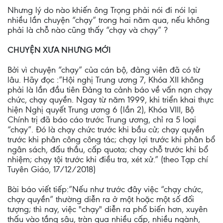
Nhưng lý do nào khiến ông Trọng phải nói đi nói lại
nhiều lần chuyện “chạy” trong hai năm qua, nếu không
phải là chỗ nào cũng thấy “chạy và chạy” ?
CHUYỆN XƯA NHƯNG MỚI
Bởi vì chuyện “chạy” của cán bộ, đảng viên đã có từ
lâu. Hãy đọc :”Hội nghị Trung ương 7, Khóa XII không
phải là lần đầu tiên Đảng ta cảnh báo về vấn nạn chạy
chức, chạy quyền. Ngay từ năm 1999, khi triển khai thực
hiện Nghị quyết Trung ương 6 (lần 2), Khóa VIII, Bộ
Chính trị đã báo cáo trước Trung ương, chỉ ra 5 loại
“chạy”. Đó là chạy chức trước khi bầu cử; chạy quyền
trước khi phân công công tác; chạy lợi trước khi phân bổ
ngân sách, đấu thầu, cấp quota; chạy chỗ trước khi bổ
nhiệm; chạy tội trước khi điều tra, xét xử.” (theo Tạp chí
Tuyên Giáo, 17/12/2018)
Bài báo viết tiếp:”Nếu như trước đây việc “chạy chức,
chạy quyền” thường diễn ra ở một hoặc một số đối
tượng; thì nay, việc "chạy" diễn ra phổ biến hơn, xuyên
thấu vào tầng sâu, tràn qua nhiều cấp, nhiều ngành,