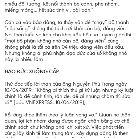
nhiều đối tượng, kết nối thành bè cánh, phe nhóm,
miếng mảng... hết sức tinh vi, bài bản.”
Căn cứ vào báo đảng, ta thấy vấn để “chạy” đã thành
“nếp sống” không thể tách rời khỏi cán bộ, đảng viên.
Nói theo kiểu vo tròn cho khỏi xấu hổ của Tuyên giáo thì
“một bộ phận không nhỏ cán bộ, đảng viên” cũng
không phải là tất cả trên 04 triệu đảng viên đều xấu.
Nhưng không ai phủ nhận đạo đức của số không nhỏ
này là nhiều lắm.
ĐẠO ĐỨC XUỐNG CẤP
Thử đọc tiếp lời than của ông Nguyễn Phú Trọng ngày
10/04/2019 :”Không ai thích thú gì kỷ luật, nhưng kỷ luật
chính là để cảnh tỉnh, răn đe, để ai nhúng chàm thì sửa
đi." (báo VNEXPRESS, 10/04/2019),
Rồi ông khoe thêm theo lý luận vòng vo:” Quan hệ thân
quen, lợi ích nhóm đang được ngăn chặn bằng cơ chế,
chính sách chứ không phải chỉ xét xử. Việc phát triển
cũng lấy kinh tế làm trung tâm, xây dựng đảng là then