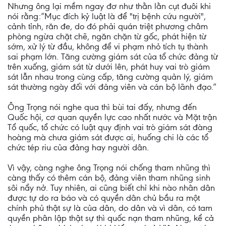
Nhưng ông lại mềm ngay đơ như thằn lằn cụt đuôi khi
nói rằng:”Mục đích kỷ luật là để "trị bệnh cứu người",
cảnh tỉnh, răn đe, do đó phải quán triệt phương châm
phòng ngừa chặt chẽ, ngăn chặn từ gốc, phát hiện từ
sớm, xử lý từ đầu, không để vi phạm nhỏ tích tụ thành
sai phạm lớn. Tăng cường giám sát của tổ chức đảng từ
trên xuống, giám sát từ dưới lên, phát huy vai trò giám
sát lẫn nhau trong cùng cấp, tăng cường quản lý, giám
sát thường ngày đối với đảng viên và cán bộ lãnh đạo.”
Ông Trọng nói nghe qua thì bùi tai đấy, nhưng đến
Quốc hội, cơ quan quyền lực cao nhất nước và Mặt trận
Tổ quốc, tổ chức có luật quy định vai trò giám sát đàng
hoàng mà chưa giám sát được ai, huống chi là các tổ
chức tép riu của đảng hay người dân.
Vì vậy, càng nghe ông Trọng nói chống tham nhũng thì
càng thấy có thêm cán bộ, đảng viên tham nhũng sinh
sôi nẩy nở. Tuy nhiên, ai cũng biết chỉ khi nào nhân dân
được tự do ra báo và có quyền dân chủ bầu ra một
chính phủ thật sự là của dân, do dân và vì dân, có tam
quyền phân lập thật sự thì quốc nạn tham nhũng, kể cả