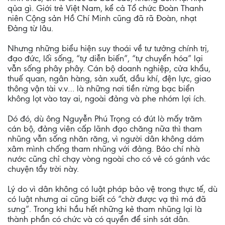
qủa gì. Giới trẻ Việt Nam, kể cả Tổ chức Đoàn Thanh
niên Cộng sản Hồ Chí Minh cũng đã rã Đoàn, nhạt
Đảng từ lâu.
Nhưng những biểu hiện suy thoái về tư tưởng chính trị,
đạo đức, lối sống, “tự diễn biến”, “tự chuyển hóa” lại
vẫn sống phây phây. Cán bộ doanh nghiệp, cửa khẩu,
thuế quan, ngân hàng, sản xuất, dầu khí, đện lực, giao
thông vận tài v.v… là những nơi tiền rừng bạc biển
không lọt vào tay ai, ngoài đảng và phe nhóm lợi ích.
Dó đó, dù ông Nguyễn Phú Trọng có đút lò mấy trăm
cán bộ, đảng viên cấp lãnh đạo chăng nữa thì tham
nhũng vẫn sống nhăn răng, vì người dân không dám
xâm mình chống tham nhũng với đảng. Báo chí nhà
nước cũng chỉ chạy vòng ngoài cho có vẻ có gánh vác
chuyện tầy trời này.
Lý do vì dân không có luật pháp bảo vệ trong thực tế, dù
có luật nhưng ai cũng biết có “chờ được vạ thì má đã
sưng”. Trong khi hầu hết những kẻ tham nhũng lại là
thành phần có chức và có quyền để sinh sát dân.