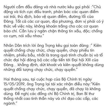
Người cầm đầu đảng và nhà nước kêu gọi phải :”Chủ
động và tích cực đấu tranh, phản bác các quan điểm
sai trái, thù địch, bảo vệ quan điểm, đường lối của
Đảng. Tất cả các cơ quan, địa phương, đơn vị phải có ý
thức về việc này, không khoán trắng cho các cơ quan
báo chí. Cần lưu ý ngăn chặn thông tin xấu, độc; chống
co cụm, nói xấu nhau.”
Nhân Dân trích lời ông Trọng kêu gọi toàn đảng :” Kiên
quyết chống chạy chức, chạy quyền, chạy phiếu tín
nhiệm, phiếu bầu, nhất là trong quá trình chuẩn bị và tổ
chức đại hội đảng bộ các cấp tiến tới Đại hội XIII của
Đảng… khẳng định, dứt khoát và kiên quyết không dùng
những đối tượng chạy chức, chạy quyền.”
Hai tháng sau, tại cuộc họp của Bộ Chính trị ngày
15/05/2019, ông Trọng lại tái xác nhận điều này:”Kiên
quyết chống chạy chức, chạy quyền, đã chạy là không
dùng. Đề nghị các đồng chí Bộ Chính trị, Ban Bí thư
thống nhất cao tinh thần này và chỉ đạo các cấp, các
ngành.”