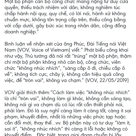
Một bộ phận cán bộ công chức mang nặng tư duy cửa
quyền, thiếu trách nhiệm với dân, không nghiêm túc
chấp hành nội quy, quy chế, có lời nói, hành xử không
chuẩn mực, không tôn trọng cấp trên, thiếu công bằng
với cấp dưới, gây bức xúc trong nhân dân, cộng đồng
doanh nghiệp.”
Bình luận về nhận xét của ông Phúc, Đài Tiếng nói Việt
Nam (VOV, Voice of Vietnam) viết:” Phát biểu công khai
như vậy, Thủ tướng đã nói rất “trúng” một bộ phận, thậm
chí một bộ phận không nhỏ cán bộ, công chức, viên
chức “không nhúc nhích”, “sáng cắp ô đi, chiều cắp ô
về”; không tích cực, chây ỳ, không cần hiệu quả công
việc, để "tròn vai", không va chạm.” (VOV, 22/05/2019)
VOV giải thích thêm:”Cách làm việc “không nhúc nhích”
là chỉ “tròn vai”, không làm gì khác, không cần sáng tạo,
không nói gì va chạm dù có lúc rất cần thiết phải nói,
phải làm. Đó là suy nghĩ càng làm ít càng tốt, càng ít sai
phạm, khuyết điểm, nhất là những việc phức tạp hoặc
cần đổi mới, thay thế…vv. Bộ phận này có tư duy “làm ít,
sai ít”, “không nhúc nhích” thì càng ít lỗi hoặc không có
khuyết điểm….Đặc biệt, trong giai đoạn chuẩn bị lấy