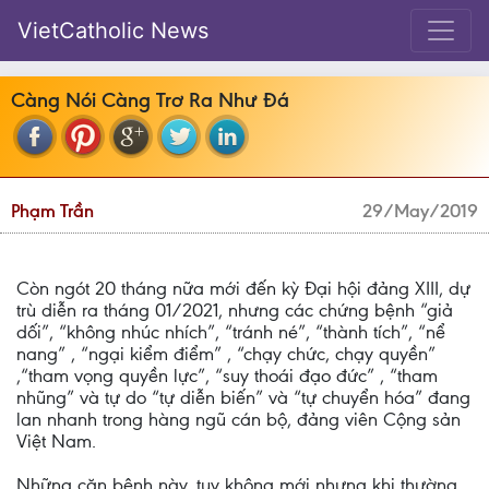
VietCatholic News
Càng Nói Càng Trơ Ra Như Đá
Phạm Trần
29/May/2019
Còn ngót 20 tháng nữa mới đến kỳ Đại hội đảng XIII, dự
trù diễn ra tháng 01/2021, nhưng các chứng bệnh “giả
dối”, “không nhúc nhích”, “tránh né”, “thành tích”, “nể
nang” , “ngại kiểm điểm” , “chạy chức, chạy quyền”
,“tham vọng quyền lực”, “suy thoái đạo đức” , “tham
nhũng” và tự do “tự diễn biến” và “tự chuyển hóa” đang
lan nhanh trong hàng ngũ cán bộ, đảng viên Cộng sản
Việt Nam.
Những căn bệnh này, tuy không mới nhưng khi thường