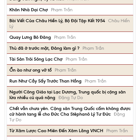
Khôn Nhà Dại Chợ
Phạm Trần
Bài Viết Của Châu Hiền Lý, Bộ Đội Tập Kết 1954
Châu Hiển
Lý
Quay Lưng Bỏ Đảng
Phạm Trần
Thù đã ở trước mặt, Đảng làm gì ?
Phạm Trần
Tài Sản Trôi Sông Lạc Chợ
Phạm Trần
Ồn ào như ong vỡ tổ
Phạm Trần
Run Như Cầy Sấy Trước Than Hồng
Phạm Trần
Người Công Giáo tại Lạc Dương, Trung quốc bị cộng sản
lừa nhiều cú quá nặng
Đặng Tự Do
Chết vẫn chưa yên. Cộng sản Trung Quốc cấm không được
cử hành tang lễ cho Đức Cha Stêphanô Lý Tư Đức
Đặng
Tự Do
Từ Xâm Lược Cao Miên Đến Xâm Lăng VNCH
Phạm Trần