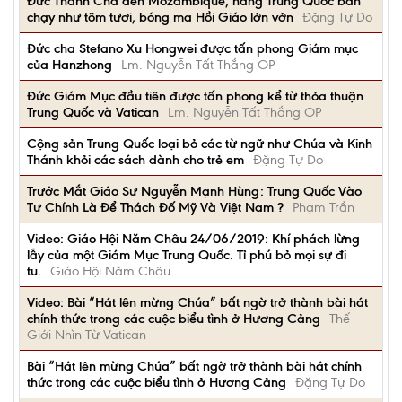
Đức Thánh Cha đến Mozambique, hàng Trung Quốc bán
chạy như tôm tươi, bóng ma Hồi Giáo lởn vởn
Đặng Tự Do
Đức cha Stefano Xu Hongwei được tấn phong Giám mục
của Hanzhong
Lm. Nguyễn Tất Thắng OP
Đức Giám Mục đầu tiên được tấn phong kể từ thỏa thuận
Trung Quốc và Vatican
Lm. Nguyễn Tất Thắng OP
Cộng sản Trung Quốc loại bỏ các từ ngữ như Chúa và Kinh
Thánh khỏi các sách dành cho trẻ em
Đặng Tự Do
Trước Mắt Giáo Sư Nguyễn Mạnh Hùng: Trung Quốc Vào
Tư Chính Là Để Thách Đố Mỹ Và Việt Nam ?
Phạm Trần
Video: Giáo Hội Năm Châu 24/06/2019: Khí phách lừng
lẫy của một Giám Mục Trung Quốc. Tỉ phú bỏ mọi sự đi
tu.
Giáo Hội Năm Châu
Video: Bài “Hát lên mừng Chúa” bất ngờ trở thành bài hát
chính thức trong các cuộc biểu tình ở Hương Cảng
Thế
Giới Nhìn Từ Vatican
Bài “Hát lên mừng Chúa” bất ngờ trở thành bài hát chính
thức trong các cuộc biểu tình ở Hương Cảng
Đặng Tự Do