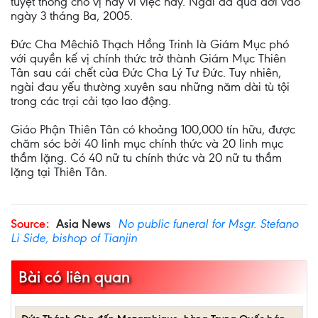
tuyệt thông cho vị này vì việc này. Ngài đã qua đời vào
ngày 3 tháng Ba, 2005.
Đức Cha Mêchiô Thạch Hồng Trinh là Giám Mục phó
với quyền kế vị chính thức trở thành Giám Mục Thiên
Tân sau cái chết của Đức Cha Lý Tư Đức. Tuy nhiên,
ngài đau yếu thường xuyên sau những năm dài tù tội
trong các trại cải tạo lao động.
Giáo Phận Thiên Tân có khoảng 100,000 tín hữu, được
chăm sóc bởi 40 linh mục chính thức và 20 linh mục
thầm lặng. Có 40 nữ tu chính thức và 20 nữ tu thầm
lặng tại Thiên Tân.
Source:
Asia News
No public funeral for Msgr. Stefano
Li Side, bishop of Tianjin
Bài có liên quan