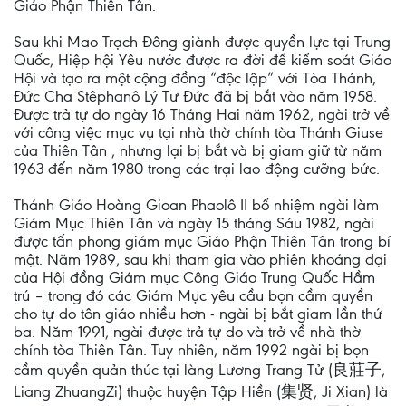
Giáo Phận Thiên Tân.
Sau khi Mao Trạch Đông giành được quyền lực tại Trung
Quốc, Hiệp hội Yêu nước được ra đời để kiểm soát Giáo
Hội và tạo ra một cộng đồng “độc lập” với Tòa Thánh,
Đức Cha Stêphanô Lý Tư Đức đã bị bắt vào năm 1958.
Được trả tự do ngày 16 Tháng Hai năm 1962, ngài trở về
với công việc mục vụ tại nhà thờ chính tòa Thánh Giuse
của Thiên Tân , nhưng lại bị bắt và bị giam giữ từ năm
1963 đến năm 1980 trong các trại lao động cưỡng bức.
Thánh Giáo Hoàng Gioan Phaolô II bổ nhiệm ngài làm
Giám Mục Thiên Tân và ngày 15 tháng Sáu 1982, ngài
được tấn phong giám mục Giáo Phận Thiên Tân trong bí
mật. Năm 1989, sau khi tham gia vào phiên khoáng đại
của Hội đồng Giám mục Công Giáo Trung Quốc Hầm
trú – trong đó các Giám Mục yêu cầu bọn cầm quyền
cho tự do tôn giáo nhiều hơn - ngài bị bắt giam lần thứ
ba. Năm 1991, ngài được trả tự do và trở về nhà thờ
chính tòa Thiên Tân. Tuy nhiên, năm 1992 ngài bị bọn
cầm quyền quản thúc tại làng Lương Trang Tử (良莊子,
Liang ZhuangZi) thuộc huyện Tập Hiền (集贤, Ji Xian) là