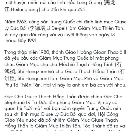
một huyện miền núi của tỉnh Hắc Long Giang (黑龙
江,Heilongjiang) cho đến khi qua đời.
Năm 1963, cộng sản Trung Quốc chỉ định linh mục Giuse
Lý Đức Bồi (李德培,Li De-pei) làm Giám Mục Thiên Tân.
Vị này qua đời cùng với vạ tuyệt thông vào ngày 13
tháng Bẩy 1991.
Trong thập niên 1980, thánh Giáo Hoàng Gioan Phaolô II
đã yêu cầu các Giám Mục Trung Quốc bí mật phong
chức Giám Mục cho cha Mêchiô Thạch Hồng Trinh (石
鴻禎, Shi Hongzhen)và cha Giuse Thạch Hồng Thần (石
洪臣, Shi Hongchen) làm Giám Mục Phó và Giám Mục
Phụ Tá Thiên Tân. Hai vị này là anh em bà con với nhau.
Đức Cha Giuse Thạch Hồng Thần được chính Đức Cha
Stêphanô Lý Tư Đức tấn phong Giám Mục. Vị này có
quan hệ “cởi mở” với bọn cầm quyền Trung Quốc nên
sau khi linh mục Giuse Lý Đức Bồi qua đời, Hội Công
Giáo Yêu nước đã bổ nhiệm Giám Mục Giuse Thạch
Hồng Thần là Giám Mục Thiên Tân. Tòa Thánh đã ra vạ