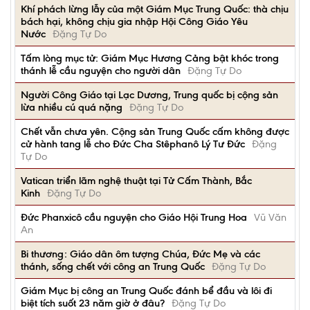
Khí phách lừng lẫy của một Giám Mục Trung Quốc: thà chịu
bách hại, không chịu gia nhập Hội Công Giáo Yêu
Nước
Đặng Tự Do
Tấm lòng mục tử: Giám Mục Hương Cảng bật khóc trong
thánh lễ cầu nguyện cho người dân
Đặng Tự Do
Người Công Giáo tại Lạc Dương, Trung quốc bị cộng sản
lừa nhiều cú quá nặng
Đặng Tự Do
Chết vẫn chưa yên. Cộng sản Trung Quốc cấm không được
cử hành tang lễ cho Đức Cha Stêphanô Lý Tư Đức
Đặng
Tự Do
Vatican triển lãm nghệ thuật tại Tử Cấm Thành, Bắc
Kinh
Đặng Tự Do
Đức Phanxicô cầu nguyện cho Giáo Hội Trung Hoa
Vũ Văn
An
Bi thương: Giáo dân ôm tượng Chúa, Đức Mẹ và các
thánh, sống chết với công an Trung Quốc
Đặng Tự Do
Giám Mục bị công an Trung Quốc đánh bể đầu và lôi đi
biệt tích suốt 23 năm giờ ở đâu?
Đặng Tự Do