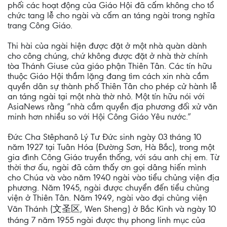
phối các hoạt động của Giáo Hội đã cấm không cho tổ
chức tang lễ cho ngài và cấm an táng ngài trong nghĩa
trang Công Giáo.
Thi hài của ngài hiện được đặt ở một nhà quàn dành
cho công chúng, chứ không được đặt ở nhà thờ chính
tòa Thánh Giuse của giáo phận Thiên Tân. Các tín hữu
thuộc Giáo Hội thầm lặng đang tìm cách xin nhà cầm
quyền dân sự thành phố Thiên Tân cho phép cử hành lễ
an táng ngài tại một nhà thờ nhỏ. Một tín hữu nói với
AsiaNews rằng “nhà cầm quyền địa phương đối xử văn
minh hơn nhiều so với Hội Công Giáo Yêu nước.”
Đức Cha Stêphanô Lý Tư Đức sinh ngày 03 tháng 10
năm 1927 tại Tuân Hóa (Đường Sơn, Hà Bắc), trong một
gia đình Công Giáo truyền thống, với sáu anh chị em. Từ
thời thơ ấu, ngài đã cảm thấy ơn gọi dâng hiến mình
cho Chúa và vào năm 1940 ngài vào tiểu chủng viện địa
phương. Năm 1945, ngài được chuyển đến tiểu chủng
viện ở Thiên Tân. Năm 1949, ngài vào đại chủng viện
Văn Thánh (文圣区, Wen Sheng) ở Bắc Kinh và ngày 10
tháng 7 năm 1955 ngài được thụ phong linh mục của