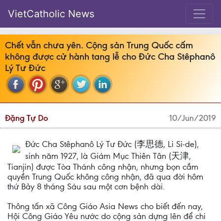
VietCatholic News
Chết vẫn chưa yên. Cộng sản Trung Quốc cấm
không được cử hành tang lễ cho Đức Cha Stêphanô
Lý Tư Đức
Đặng Tự Do
10/Jun/2019
Đức Cha Stêphanô Lý Tư Đức (李思德, Li Si-de),
sinh năm 1927, là Giám Mục Thiên Tân (天津,
Tianjin) được Tòa Thánh công nhận, nhưng bọn cầm
quyền Trung Quốc không công nhận, đã qua đời hôm
thứ Bảy 8 tháng Sáu sau một cơn bệnh dài.
Thông tấn xã Công Giáo Asia News cho biết đến nay,
Hội Công Giáo Yêu nước do cộng sản dựng lên để chi