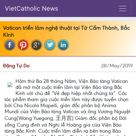
VietCatholic News
Vatican triển lãm nghệ thuật tại Tử Cấm Thành, Bắc
Kinh
Đặng Tự Do
28/May/2019
Hôm thứ Ba 28 tháng Năm, Viện Bảo tàng Vatican
đã mở một cuộc triển lãm tại Viện Bảo tàng Bắc
Kinh với chủ đề “Vẻ đẹp hiệp nhất chúng ta”. Các
tác phẩm tham gia cuộc triển lãm này được tuyển chọn
bởi Cha Nicola Mapelli, gián đốc phân bộ Anima
Mundi của Viện Bảo tàng Vatican và ông Vương Nguyệt
Cung(Wang Yuegong, 王月宫) Giám đốc phân bộ Đời
sống Cung đình và Nghi lễ Hoàng gia của Viện Bảo
tàng Bắc Kinh. Cuộc triển lãm diễn ra bên trong Bảo