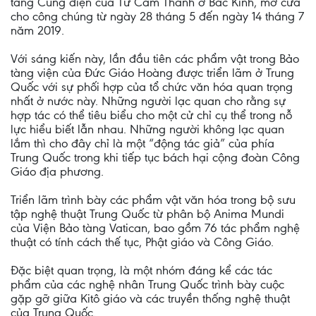
tàng Cung điện của Tử Cấm Thành ở Bắc Kinh, mở cửa
cho công chúng từ ngày 28 tháng 5 đến ngày 14 tháng 7
năm 2019.
Với sáng kiến này, lần đầu tiên các phẩm vật trong Bảo
tàng viện của Đức Giáo Hoàng được triển lãm ở Trung
Quốc với sự phối hợp của tổ chức văn hóa quan trọng
nhất ở nước này. Những người lạc quan cho rằng sự
hợp tác có thể tiêu biểu cho một cử chỉ cụ thể trong nỗ
lực hiểu biết lẫn nhau. Những người không lạc quan
lắm thì cho đây chỉ là một “động tác giả” của phía
Trung Quốc trong khi tiếp tục bách hại cộng đoàn Công
Giáo địa phương.
Triển lãm trình bày các phẩm vật văn hóa trong bộ sưu
tập nghệ thuật Trung Quốc từ phân bộ Anima Mundi
của Viện Bảo tàng Vatican, bao gồm 76 tác phẩm nghệ
thuật có tính cách thế tục, Phật giáo và Công Giáo.
Đặc biệt quan trọng, là một nhóm đáng kể các tác
phẩm của các nghệ nhân Trung Quốc trình bày cuộc
gặp gỡ giữa Kitô giáo và các truyền thống nghệ thuật
của Trung Quốc.