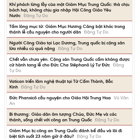
Khí phách lừng lẫy của một Giám Mục Trung Quốc: thà chịu
bách hại, không chịu gia nhập Hội Công Giáo Yêu
Nước
Đặng Tự Do
Tấm lòng mục tử: Giám Mục Hương Cảng bật khóc trong
thánh lễ cầu nguyện cho người dân
Đặng Tự Do
Người Công Giáo tại Lạc Dương, Trung quốc bị cộng sản
lừa nhiều cú quá nặng
Đặng Tự Do
Chết vẫn chưa yên. Cộng sản Trung Quốc cấm không được
cử hành tang lễ cho Đức Cha Stêphanô Lý Tư Đức
Đặng
Tự Do
Vatican triển lãm nghệ thuật tại Tử Cấm Thành, Bắc
Kinh
Đặng Tự Do
Đức Phanxicô cầu nguyện cho Giáo Hội Trung Hoa
Vũ Văn
An
Bi thương: Giáo dân ôm tượng Chúa, Đức Mẹ và các
thánh, sống chết với công an Trung Quốc
Đặng Tự Do
Giám Mục bị công an Trung Quốc đánh bể đầu và lôi đi
biệt tích suốt 23 năm giờ ở đâu?
Đặng Tự Do