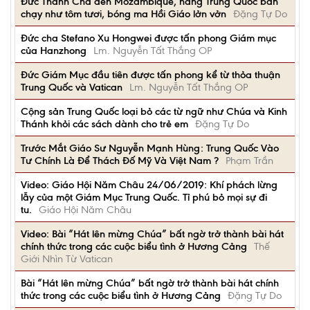
Đức Thánh Cha đến Mozambique, hàng Trung Quốc bán
chạy như tôm tươi, bóng ma Hồi Giáo lởn vởn
Đặng Tự Do
Đức cha Stefano Xu Hongwei được tấn phong Giám mục
của Hanzhong
Lm. Nguyễn Tất Thắng OP
Đức Giám Mục đầu tiên được tấn phong kể từ thỏa thuận
Trung Quốc và Vatican
Lm. Nguyễn Tất Thắng OP
Cộng sản Trung Quốc loại bỏ các từ ngữ như Chúa và Kinh
Thánh khỏi các sách dành cho trẻ em
Đặng Tự Do
Trước Mắt Giáo Sư Nguyễn Mạnh Hùng: Trung Quốc Vào
Tư Chính Là Để Thách Đố Mỹ Và Việt Nam ?
Phạm Trần
Video: Giáo Hội Năm Châu 24/06/2019: Khí phách lừng
lẫy của một Giám Mục Trung Quốc. Tỉ phú bỏ mọi sự đi
tu.
Giáo Hội Năm Châu
Video: Bài “Hát lên mừng Chúa” bất ngờ trở thành bài hát
chính thức trong các cuộc biểu tình ở Hương Cảng
Thế
Giới Nhìn Từ Vatican
Bài “Hát lên mừng Chúa” bất ngờ trở thành bài hát chính
thức trong các cuộc biểu tình ở Hương Cảng
Đặng Tự Do