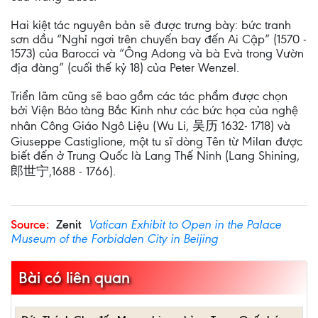
Hai kiệt tác nguyên bản sẽ được trưng bày: bức tranh
sơn dầu “Nghỉ ngơi trên chuyến bay đến Ai Cập” (1570 -
1573) của Barocci và “Ông Adong và bà Evà trong Vườn
địa đàng” (cuối thế kỷ 18) của Peter Wenzel.
Triển lãm cũng sẽ bao gồm các tác phẩm được chọn
bởi Viện Bảo tàng Bắc Kinh như các bức họa của nghệ
nhân Công Giáo Ngô Liệu (Wu Li, 吴历 1632- 1718) và
Giuseppe Castiglione, một tu sĩ dòng Tên từ Milan được
biết đến ở Trung Quốc là Lang Thế Ninh (Lang Shining,
郎世宁,1688 - 1766).
Source:
Zenit
Vatican Exhibit to Open in the Palace
Museum of the Forbidden City in Beijing
Bài có liên quan