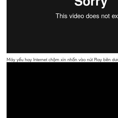
Máy yếu hay Internet chậm xin nhấn vào nút Play bên dư