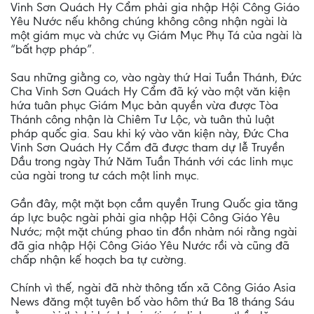
Vinh Sơn Quách Hy Cẩm phải gia nhập Hội Công Giáo
Yêu Nước nếu không chúng không công nhận ngài là
một giám mục và chức vụ Giám Mục Phụ Tá của ngài là
“bất hợp pháp”.
Sau những giằng co, vào ngày thứ Hai Tuần Thánh, Đức
Cha Vinh Sơn Quách Hy Cẩm đã ký vào một văn kiện
hứa tuân phục Giám Mục bản quyền vừa được Tòa
Thánh công nhận là Chiêm Tư Lộc, và tuân thủ luật
pháp quốc gia. Sau khi ký vào văn kiện này, Đức Cha
Vinh Sơn Quách Hy Cẩm đã được tham dự lễ Truyền
Dầu trong ngày Thứ Năm Tuần Thánh với các linh mục
của ngài trong tư cách một linh mục.
Gần đây, một mặt bọn cầm quyền Trung Quốc gia tăng
áp lực buộc ngài phải gia nhập Hội Công Giáo Yêu
Nước; một mặt chúng phao tin đồn nhảm nói rằng ngài
đã gia nhập Hội Công Giáo Yêu Nước rồi và cũng đã
chấp nhận kế hoạch ba tự cường.
Chính vì thế, ngài đã nhờ thông tấn xã Công Giáo Asia
News đăng một tuyên bố vào hôm thứ Ba 18 tháng Sáu