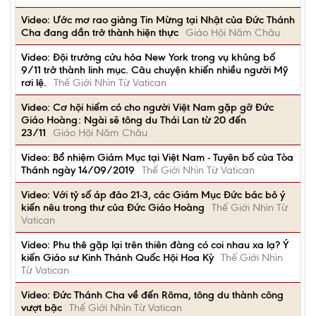
Video: Ước mơ rao giảng Tin Mừng tại Nhật của Đức Thánh
Cha đang dần trở thành hiện thực
Giáo Hội Năm Châu
Video: Đội trưởng cứu hỏa New York trong vụ khủng bố
9/11 trở thành linh mục. Câu chuyện khiến nhiều người Mỹ
rơi lệ.
Thế Giới Nhìn Từ Vatican
Video: Cơ hội hiếm có cho người Việt Nam gặp gỡ Đức
Giáo Hoàng: Ngài sẽ tông du Thái Lan từ 20 đến
23/11
Giáo Hội Năm Châu
Video: Bổ nhiệm Giám Mục tại Việt Nam - Tuyên bố của Tòa
Thánh ngày 14/09/2019
Thế Giới Nhìn Từ Vatican
Video: Với tỷ số áp đảo 21-3, các Giám Mục Đức bác bỏ ý
kiến nêu trong thư của Đức Giáo Hoàng
Thế Giới Nhìn Từ
Vatican
Video: Phu thê gặp lại trên thiên đàng có coi nhau xa lạ? Ý
kiến Giáo sư Kinh Thánh Quốc Hội Hoa Kỳ
Thế Giới Nhìn
Từ Vatican
Video: Đức Thánh Cha về đến Rôma, tông du thành công
vượt bậc
Thế Giới Nhìn Từ Vatican