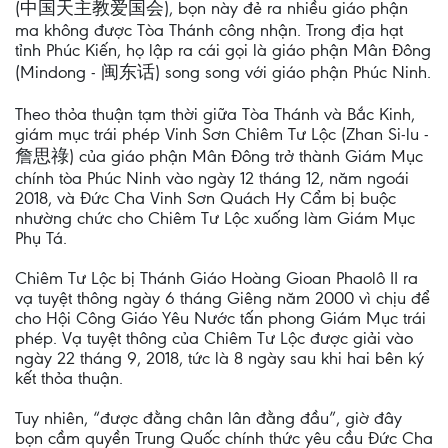
(中国天主教爱国会), bọn này đẻ ra nhiều giáo phận
ma không được Tòa Thánh công nhận. Trong địa hạt
tỉnh Phúc Kiến, họ lập ra cái gọi là giáo phận Mân Đông
(Mindong - 闽东话) song song với giáo phận Phúc Ninh.
Theo thỏa thuận tạm thời giữa Tòa Thánh và Bắc Kinh,
giám mục trái phép Vinh Sơn Chiêm Tư Lộc (Zhan Si-lu -
詹思祿) của giáo phận Mân Đông trở thành Giám Mục
chính tòa Phúc Ninh vào ngày 12 tháng 12, năm ngoái
2018, và Đức Cha Vinh Sơn Quách Hy Cẩm bị buộc
nhường chức cho Chiêm Tư Lộc xuống làm Giám Mục
Phụ Tá.
Chiêm Tư Lộc bị Thánh Giáo Hoàng Gioan Phaolô II ra
vạ tuyệt thông ngày 6 tháng Giêng năm 2000 vì chịu để
cho Hội Công Giáo Yêu Nước tấn phong Giám Mục trái
phép. Vạ tuyệt thông của Chiêm Tư Lộc được giải vào
ngày 22 tháng 9, 2018, tức là 8 ngày sau khi hai bên ký
kết thỏa thuận.
Tuy nhiên, “được đằng chân lân đằng đầu”, giờ đây
bọn cầm quyền Trung Quốc chính thức yêu cầu Đức Cha