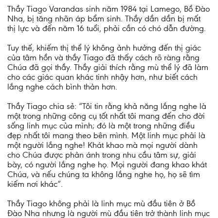
Thầy Tiago Varandas sinh năm 1984 tại Lamego, Bồ Ðào
Nha, bị tăng nhãn áp bẩm sinh. Thầy dần dần bị mất
thị lực và đến năm 16 tuổi, phải cần có chó dẫn đường.
Tuy thế, khiếm thị thể lý không ảnh hưởng đến thị giác
của tâm hồn và thầy Tiago đã thấy cách rõ ràng rằng
Chúa đã gọi thầy. Thầy giải thích rằng mù thể lý đã làm
cho các giác quan khác tinh nhậy hơn, như biết cách
lắng nghe cách bình thản hơn.
Thầy Tiago chia sẻ: “Tôi tin rằng khả năng lắng nghe là
một trong những công cụ tốt nhất tôi mang đến cho đời
sống linh mục của mình; đó là một trong những điều
đẹp nhất tôi mang theo bên mình. Một linh mục phải là
một người lắng nghe! Khát khao mà mọi người dành
cho Chúa được phản ánh trong nhu cầu tâm sự, giải
bày, có người lắng nghe họ. Mọi người đang khao khát
Chúa, và nếu chúng ta không lắng nghe họ, họ sẽ tìm
kiếm nơi khác”.
Thầy Tiago không phải là linh mục mù đầu tiên ở Bồ
Ðào Nha nhưng là người mù đầu tiên trở thành linh mục