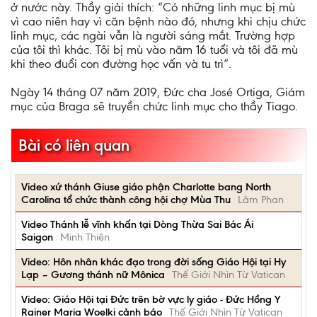
ở nước này. Thầy giải thích: “Có những linh mục bị mù
vì cao niên hay vì căn bệnh nào đó, nhưng khi chịu chức
linh mục, các ngài vẫn là người sáng mắt. Trường hợp
của tôi thì khác. Tôi bị mù vào năm 16 tuổi và tôi đã mù
khi theo đuổi con đường học vấn và tu trì”.
Ngày 14 tháng 07 năm 2019, Ðức cha José Ortiga, Giám
mục của Braga sẽ truyền chức linh mục cho thầy Tiago.
Bài có liên quan
Video xứ thánh Giuse giáo phận Charlotte bang North
Carolina tổ chức thành công hội chợ Mùa Thu
Lâm Phan
Video Thánh lễ vĩnh khấn tại Dòng Thừa Sai Bác Ái
Saigon
Minh Thiên
Video: Hôn nhân khác đạo trong đời sống Giáo Hội tại Hy
Lạp – Gương thánh nữ Mônica
Thế Giới Nhìn Từ Vatican
Video: Giáo Hội tại Đức trên bờ vực ly giáo - Đức Hồng Y
Rainer Maria Woelki cảnh báo
Thế Giới Nhìn Từ Vatican