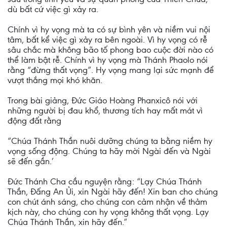
dù bất cứ việc gì xảy ra.
Chính vì hy vọng mà ta có sự bình yên và niềm vui nội
tâm, bất kể việc gì xảy ra bên ngoài. Vì hy vọng có rễ
sâu chắc mà không bão tố phong bao cuộc đời nào có
thể làm bật rễ. Chính vì hy vọng mà Thánh Phaolo nói
rằng “đừng thất vọng”. Hy vọng mang lại sức mạnh để
vượt thắng mọi khó khăn.
Trong bài giảng, Đức Giáo Hoàng Phanxicô nói với
những người bị đau khổ, thương tích hay mất mát vì
động đất rằng
“Chúa Thánh Thần nuôi dưỡng chúng ta bằng niềm hy
vọng sống động. Chúng ta hãy mời Ngài đến và Ngài
sẽ đến gần.’
Đức Thánh Cha cầu nguyện rằng: “Lạy Chúa Thánh
Thần, Đấng An Ủi, xin Ngài hãy đến! Xin ban cho chúng
con chút ánh sáng, cho chúng con cảm nhận về thảm
kịch này, cho chúng con hy vọng không thất vọng. Lạy
Chúa Thánh Thần, xin hãy đến.”