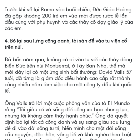
Trước khi về lại Roma vào buổi chiều, Đức Giáo Hoàng
đã gặp khoảng 200 trẻ em vừa mới được rước lễ lần
đầu cùng với phụ huynh và các thày cô dạy giáo lý của
các em.
4. Bỏ lại sau lưng công danh, tài sản để vào tu viện cổ
trên núi.
Đã bốn năm qua, không có ai vào tu với các thày dòng
Biển Đức trên núi Montserrat, ở Tây Ban Nha, thế mà
mới đây lại có một ứng sinh bất thường: David Valls 57
tuổi, đã từng là giám đốc điều hành cao cấp rất thành
công nhiều năm làm việc cho một công ty dầu khí quốc
tế.
Ông Valls trả lời một cuộc phỏng vấn của tờ El Mundo
rằng “Tôi giàu có và sống đời sống xa hoa nhung lụa,
nhưng tôi không cảm thấy hạnh phúc.” Ông đã quyết
định bỏ lại tất cả công danh và sự sang giàu sau lưng
để đi vào đời sống tu trì, hiến mình cho một đời sống
cầu nguyện, độc thân, vâng lời và khó nghèo theo Luật