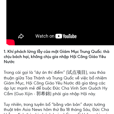
1. Khí phách lừng lẫy của một Giám Mục Trung Quốc: thà
chịu bách hại, không chịu gia nhập Hội Công Giáo Yêu
Nước
Trong cái gọi là “dự án thí điểm” (试点项目), sau thỏa
thuận giữa Tòa Thánh và Trung Quốc về việc bổ nhiệm
Giám Mục, Hội Công Giáo Yêu Nước đã gia tăng các
áp lực mạnh mẽ để buộc Đức Cha Vinh Sơn Quách Hy
Cẩm (Guo Xijin - 郭希錦) phải gia nhập Hội này.
Tuy nhiên, trong tuyên bố “bằng văn bản” được tường
thuật trên Asia News hôm thứ Ba 18 tháng Sáu, Đức Cha