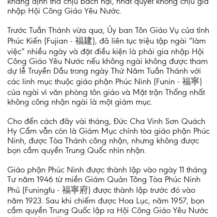
khẳng định thà chịu bách hại, nhất quyết không chịu gia
nhập Hội Công Giáo Yêu Nước.
Trước Tuần Thánh vừa qua, Ủy ban Tôn Giáo Vụ của tỉnh
Phúc Kiến (Fujian - 福建), đã liên tục triệu tập ngài “làm
việc” nhiều ngày và đặt điều kiện là phải gia nhập Hội
Công Giáo Yêu Nước nếu không ngài không được tham
dự lễ Truyền Dầu trong ngày Thứ Năm Tuần Thánh với
các linh mục thuộc giáo phận Phúc Ninh (Funin - 福寧)
của ngài vì văn phòng tôn giáo và Mặt trận Thống nhất
không công nhận ngài là một giám mục.
Cho đến cách đây vài tháng, Đức Cha Vinh Sơn Quách
Hy Cẩm vẫn còn là Giám Mục chính tòa giáo phận Phúc
Ninh, được Tòa Thánh công nhận, nhưng không được
bọn cầm quyền Trung Quốc nhìn nhận.
Giáo phận Phúc Ninh được thành lập vào ngày 11 tháng
Tư năm 1946 từ miền Giám Quản Tông Tòa Phúc Ninh
Phủ (Funingfu - 福寧府) được thành lập trước đó vào
năm 1923. Sau khi chiếm được Hoa Lục, năm 1957, bọn
cầm quyền Trung Quốc lập ra Hội Công Giáo Yêu Nước