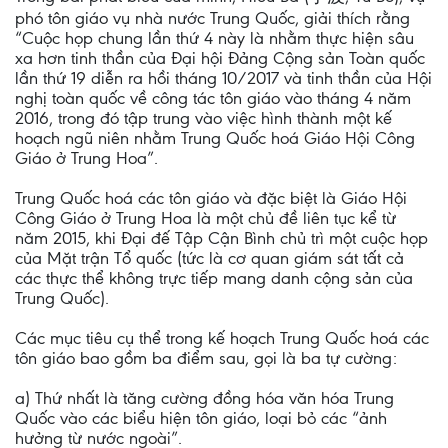
phó tôn giáo vụ nhà nước Trung Quốc, giải thích rằng
“Cuộc họp chung lần thứ 4 này là nhằm thực hiện sâu
xa hơn tinh thần của Đại hội Đảng Cộng sản Toàn quốc
lần thứ 19 diễn ra hồi tháng 10/2017 và tinh thần của Hội
nghị toàn quốc về công tác tôn giáo vào tháng 4 năm
2016, trong đó tập trung vào việc hình thành một kế
hoạch ngũ niên nhằm Trung Quốc hoá Giáo Hội Công
Giáo ở Trung Hoa”.
Trung Quốc hoá các tôn giáo và đặc biệt là Giáo Hội
Công Giáo ở Trung Hoa là một chủ đề liên tục kể từ
năm 2015, khi Đại đế Tập Cận Bình chủ trì một cuộc họp
của Mặt trận Tổ quốc (tức là cơ quan giám sát tất cả
các thực thể không trực tiếp mang danh cộng sản của
Trung Quốc).
Các mục tiêu cụ thể trong kế hoạch Trung Quốc hoá các
tôn giáo bao gồm ba điểm sau, gọi là ba tự cường:
a) Thứ nhất là tăng cường đồng hóa văn hóa Trung
Quốc vào các biểu hiện tôn giáo, loại bỏ các “ảnh
hưởng từ nước ngoài”.