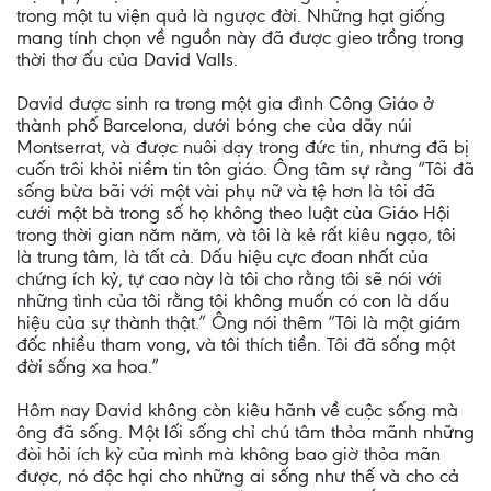
trong một tu viện quả là ngược đời. Những hạt giống
mang tính chọn về nguồn này đã được gieo trồng trong
thời thơ ấu của David Valls.
David được sinh ra trong một gia đình Công Giáo ở
thành phố Barcelona, dưới bóng che của dãy núi
Montserrat, và được nuôi dạy trong đức tin, nhưng đã bị
cuốn trôi khỏi niềm tin tôn giáo. Ông tâm sự rằng “Tôi đã
sống bừa bãi với một vài phụ nữ và tệ hơn là tôi đã
cưới một bà trong số họ không theo luật của Giáo Hội
trong thời gian năm năm, và tôi là kẻ rất kiêu ngạo, tôi
là trung tâm, là tất cả. Dấu hiệu cực đoan nhất của
chứng ích kỷ, tự cao này là tôi cho rằng tôi sẽ nói với
những tình của tôi rằng tôi không muốn có con là dấu
hiệu của sự thành thật.” Ông nói thêm “Tôi là một giám
đốc nhiều tham vong, và tôi thích tiền. Tôi đã sống một
đời sống xa hoa.”
Hôm nay David không còn kiêu hãnh về cuộc sống mà
ông đã sống. Một lối sống chỉ chú tâm thỏa mãnh những
đòi hỏi ích kỷ của mình mà không bao giờ thỏa mãn
được, nó độc hại cho những ai sống như thế và cho cả