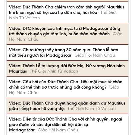
Video: Đức Thánh Cha chiếm trọn cảm tình người Mauritius
khi khen ngợi xã hội của họ dân chủ, hài hòa
Thế Giới
Nhìn Từ Vatican
Video: ĐTC khuyên các linh mục, tu sĩ Madagascar đừng
trở thành chuyên gia tâm linh, buôn thần bán thánh
Giáo
Hội Năm Châu
Video: Chưa từng thấy trong 30 năm qua: Thánh lễ hơn
một triệu người tại Madagascar
Giáo Hội Năm Châu
Video: Thánh Lễ tại tượng đài Đức Mẹ, Nữ vương Hòa bình
Mauritius
Thế Giới Nhìn Từ Vatican
Video: Câu hỏi của Đức Thánh Cha: Liệu một mục tử chân
chính có thể tỉnh bơ trước những bất công không?
Giáo
Hội Năm Châu
Video: Đức Thánh Cha duyệt hàng quân danh dự Mauritius
giữa tiếng hoan hô vang dội
Thế Giới Nhìn Từ Vatican
Video: Diễn từ của Đức Thánh Cha với chính quyền, ngoại
giao đoàn và các đại diện xã hội dân sự
Madagascar
Giáo Hội Năm Châu