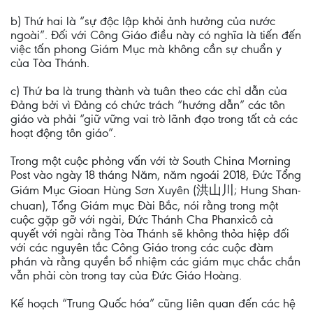
b) Thứ hai là “sự độc lập khỏi ảnh hưởng của nước
ngoài”. Đối với Công Giáo điều này có nghĩa là tiến đến
việc tấn phong Giám Mục mà không cần sự chuẩn y
của Tòa Thánh.
c) Thứ ba là trung thành và tuân theo các chỉ dẫn của
Đảng bởi vì Đảng có chức trách “hướng dẫn” các tôn
giáo và phải “giữ vững vai trò lãnh đạo trong tất cả các
hoạt động tôn giáo”.
Trong một cuộc phỏng vấn với tờ South China Morning
Post vào ngày 18 tháng Năm, năm ngoái 2018, Đức Tổng
Giám Mục Gioan Hùng Sơn Xuyên (洪山川; Hung Shan-
chuan), Tổng Giám mục Đài Bắc, nói rằng trong một
cuộc gặp gỡ với ngài, Đức Thánh Cha Phanxicô cả
quyết với ngài rằng Tòa Thánh sẽ không thỏa hiệp đối
với các nguyên tắc Công Giáo trong các cuộc đàm
phán và rằng quyền bổ nhiệm các giám mục chắc chắn
vẫn phải còn trong tay của Đức Giáo Hoàng.
Kế hoạch “Trung Quốc hóa” cũng liên quan đến các hệ