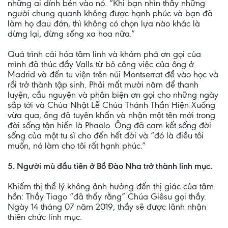
những ai dính bén vào nó. “Khi bạn nhìn thấy những
người chung quanh không được hạnh phúc và bạn đã
làm họ đau đớn, thì không có chọn lựa nào khác là
dừng lại, đừng sống xa hoa nữa.”
Quá trình cải hóa tâm linh và khám phá ơn gọi của
mình đã thúc đẩy Valls từ bỏ công việc của ông ở
Madrid và đến tu viện trên núi Montserrat để vào học và
rồi trở thành tập sinh. Phải mất mười năm để thanh
luyện, cầu nguyện và phân biện ơn gọi cho những ngày
sắp tới và Chúa Nhật Lễ Chúa Thánh Thần Hiện Xuống
vừa qua, ông đã tuyên khấn và nhận một tên mới trong
đời sống tận hiến là Phaolo. Ông đã cam kết sống đời
sống của một tu sĩ cho đến hết đời và “đó là điều tôi
muốn, nó làm cho tôi rất hạnh phúc.”
5. Người mù đầu tiên ở Bồ Ðào Nha trở thành linh mục.
Khiếm thị thể lý không ảnh hưởng đến thị giác của tâm
hồn: Thầy Tiago “đã thấy rằng” Chúa Giêsu gọi thầy.
Ngày 14 tháng 07 năm 2019, thầy sẽ được lãnh nhận
thiên chức linh mục.