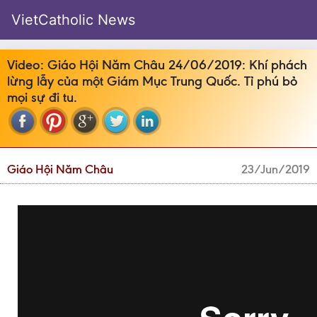
VietCatholic News
Video: Giáo Hội Năm Châu 24/06/2019: Khí phách
lừng lẫy của một Giám Mục Trung Quốc. Tỉ phú bỏ
mọi sự đi tu.
Giáo Hội Năm Châu
23/Jun/2019