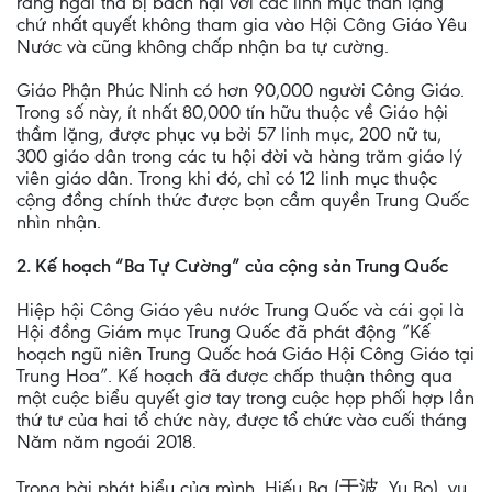
rằng ngài thà bị bách hại với các linh mục thần lặng
chứ nhất quyết không tham gia vào Hội Công Giáo Yêu
Nước và cũng không chấp nhận ba tự cường.
Giáo Phận Phúc Ninh có hơn 90,000 người Công Giáo.
Trong số này, ít nhất 80,000 tín hữu thuộc về Giáo hội
thầm lặng, được phục vụ bởi 57 linh mục, 200 nữ tu,
300 giáo dân trong các tu hội đời và hàng trăm giáo lý
viên giáo dân. Trong khi đó, chỉ có 12 linh mục thuộc
cộng đồng chính thức được bọn cầm quyền Trung Quốc
nhìn nhận.
2. Kế hoạch “Ba Tự Cường” của cộng sản Trung Quốc
Hiệp hội Công Giáo yêu nước Trung Quốc và cái gọi là
Hội đồng Giám mục Trung Quốc đã phát động “Kế
hoạch ngũ niên Trung Quốc hoá Giáo Hội Công Giáo tại
Trung Hoa”. Kế hoạch đã được chấp thuận thông qua
một cuộc biểu quyết giơ tay trong cuộc họp phối hợp lần
thứ tư của hai tổ chức này, được tổ chức vào cuối tháng
Năm năm ngoái 2018.
Trong bài phát biểu của mình, Hiếu Ba (于波, Yu Bo), vụ