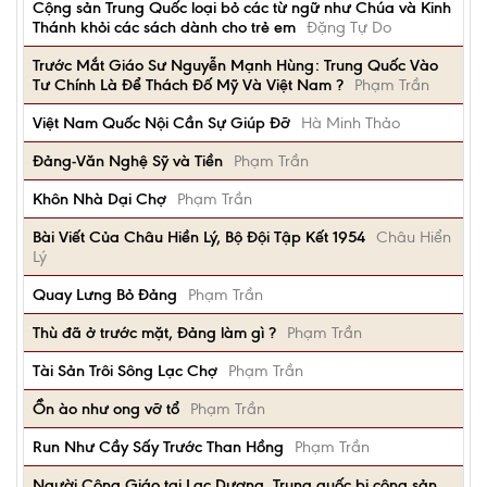
Cộng sản Trung Quốc loại bỏ các từ ngữ như Chúa và Kinh
Thánh khỏi các sách dành cho trẻ em
Đặng Tự Do
Trước Mắt Giáo Sư Nguyễn Mạnh Hùng: Trung Quốc Vào
Tư Chính Là Để Thách Đố Mỹ Và Việt Nam ?
Phạm Trần
Việt Nam Quốc Nội Cần Sự Giúp Đỡ
Hà Minh Thảo
Đảng-Văn Nghệ Sỹ và Tiền
Phạm Trần
Khôn Nhà Dại Chợ
Phạm Trần
Bài Viết Của Châu Hiền Lý, Bộ Đội Tập Kết 1954
Châu Hiển
Lý
Quay Lưng Bỏ Đảng
Phạm Trần
Thù đã ở trước mặt, Đảng làm gì ?
Phạm Trần
Tài Sản Trôi Sông Lạc Chợ
Phạm Trần
Ồn ào như ong vỡ tổ
Phạm Trần
Run Như Cầy Sấy Trước Than Hồng
Phạm Trần
Người Công Giáo tại Lạc Dương, Trung quốc bị cộng sản