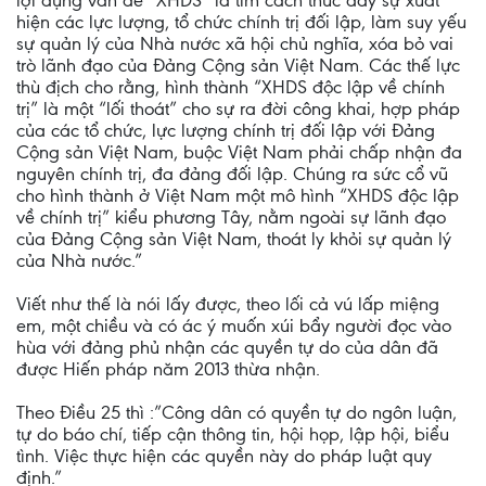
lợi dụng vấn đề “XHDS” là tìm cách thúc đẩy sự xuất
hiện các lực lượng, tổ chức chính trị đối lập, làm suy yếu
sự quản lý của Nhà nước xã hội chủ nghĩa, xóa bỏ vai
trò lãnh đạo của Đảng Cộng sản Việt Nam. Các thế lực
thù địch cho rằng, hình thành “XHDS độc lập về chính
trị” là một “lối thoát” cho sự ra đời công khai, hợp pháp
của các tổ chức, lực lượng chính trị đối lập với Đảng
Cộng sản Việt Nam, buộc Việt Nam phải chấp nhận đa
nguyên chính trị, đa đảng đối lập. Chúng ra sức cổ vũ
cho hình thành ở Việt Nam một mô hình “XHDS độc lập
về chính trị” kiểu phương Tây, nằm ngoài sự lãnh đạo
của Đảng Cộng sản Việt Nam, thoát ly khỏi sự quản lý
của Nhà nước.”
Viết như thế là nói lấy được, theo lối cả vú lấp miệng
em, một chiều và có ác ý muốn xúi bẩy người đọc vào
hùa với đảng phủ nhận các quyền tự do của dân đã
được Hiến pháp năm 2013 thừa nhận.
Theo Điều 25 thì :”Công dân có quyền tự do ngôn luận,
tự do báo chí, tiếp cận thông tin, hội họp, lập hội, biểu
tình. Việc thực hiện các quyền này do pháp luật quy
định.”