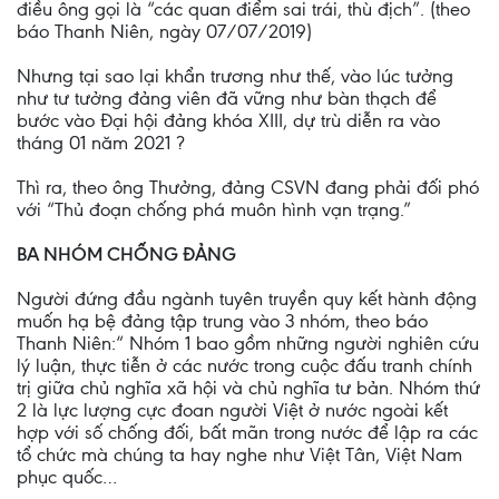
điều ông gọi là “các quan điểm sai trái, thù địch”. (theo
báo Thanh Niên, ngày 07/07/2019)
Nhưng tại sao lại khẩn trương như thế, vào lúc tưởng
như tư tưởng đảng viên đã vững như bàn thạch để
bước vào Đại hội đảng khóa XIII, dự trù diễn ra vào
tháng 01 năm 2021 ?
Thì ra, theo ông Thưởng, đảng CSVN đang phải đối phó
với “Thủ đoạn chống phá muôn hình vạn trạng.”
BA NHÓM CHỐNG ĐẢNG
Người đứng đầu ngành tuyên truyền quy kết hành động
muốn hạ bệ đảng tập trung vào 3 nhóm, theo báo
Thanh Niên:“ Nhóm 1 bao gồm những người nghiên cứu
lý luận, thực tiễn ở các nước trong cuộc đấu tranh chính
trị giữa chủ nghĩa xã hội và chủ nghĩa tư bản. Nhóm thứ
2 là lực lượng cực đoan người Việt ở nước ngoài kết
hợp với số chống đối, bất mãn trong nước để lập ra các
tổ chức mà chúng ta hay nghe như Việt Tân, Việt Nam
phục quốc…