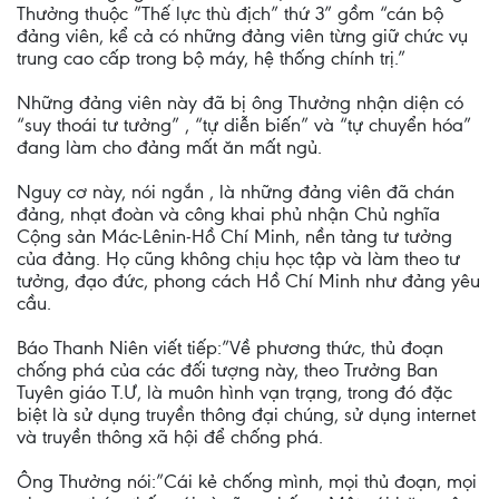
Thưởng thuộc ”Thế lực thù địch” thứ 3” gồm “cán bộ
đảng viên, kể cả có những đảng viên từng giữ chức vụ
trung cao cấp trong bộ máy, hệ thống chính trị.”
Những đảng viên này đã bị ông Thưởng nhận diện có
“suy thoái tư tưởng” , “tự diễn biến” và “tự chuyển hóa”
đang làm cho đảng mất ăn mất ngủ.
Nguy cơ này, nói ngắn , là những đảng viên đã chán
đảng, nhạt đoàn và công khai phủ nhận Chủ nghĩa
Cộng sản Mác-Lênin-Hồ Chí Minh, nền tảng tư tưởng
của đảng. Họ cũng không chịu học tập và làm theo tư
tưởng, đạo đức, phong cách Hồ Chí Minh như đảng yêu
cầu.
Báo Thanh Niên viết tiếp:”Về phương thức, thủ đoạn
chống phá của các đối tượng này, theo Trưởng Ban
Tuyên giáo T.Ư, là muôn hình vạn trạng, trong đó đặc
biệt là sử dụng truyền thông đại chúng, sử dụng internet
và truyền thông xã hội để chống phá.
Ông Thưởng nói:”Cái kẻ chống mình, mọi thủ đoạn, mọi