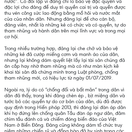
nước”. Có đối lập vì đảng chỉ lo bảo vệ đặc quyền và
đặc lợi cho đảng để duy trì quyền cai trị và quyền được
thu vén công sức lao động bằng mồ hôi và nước mắt
của của nhân dân. Nhưng đảng lại để cho cán bộ,
đảng viên, nhất là những kẻ có chức và có quyền, tự do
tham nhũng và hành dân trên mọi lĩnh vực và trong mọi
cơ hội.
Trong nhiều trường hợp, đảng lại che chở và bảo vệ
những kẻ đã cướp miếng cơm và manh áo của dân,
nhưng lại không dám quyết liệt lấy lại tài sản chúng đã
ăn cắp hay nhờ tham nhũng mà có như màn kịch kê
khai tài sản đã chứng minh trong Luật phòng, chống
tham nhũng mới, có hiệu lực từ ngày 01/07/2019.
Ngoài ra, lý do có “chống đối và bất mãn” trong dân vì
dân đã thấy, trong khi đảng chèn ép , bịt miệng dân và
tước bỏ các quyền tự do cơ bản của dân, dù đã được
quy định trong Hiến pháp 2013, thì đảng lại đàn áp dân
khi họ đứng lên chống quân Tầu đàn áp ngư dân, đâm
chìm tầu đánh cá và chiếm đóng biển đảo của Việt
Nam ở Biển Đông. Đảng cũng không dám tổ chức truy
niệm những chiến sỹ và đồng bào đã hy sinh trong các