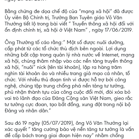
Bằng chứng đe dọa chế độ của “mạng xã hội” đã được
Ủy viên Bộ Chính trị, Trưởng Ban Tuyên giáo Võ Văn
Thưởng tiết lộ trong bài viết “ Truyền thông xã hội đối với
ổn định chính trị, xã hội ở Việt Nam” , ngày 17/06/2019.
Ông Thưởng tố cáo rằng:” Một số được nuôi dưỡng,
cấp phát từ các tổ chức thù địch bên ngoài. Lợi dụng
những bất cập trong quản lý nhà nước về Internet, mạng
xã hội, chúng thâm nhập vào các nền tảng truyền thông
xã hội, “nuôi” nick (tên tài khoản), lập ra hàng trăm
nghìn tài khoản ảo và nhiều trang giả mạo cá nhân, tổ
chức. Với nhiều thủ đoạn tinh vi được hỗ trợ bởi công
nghệ, chúng tập trung chống phá nền tảng tư tưởng,
phủ nhận thành tựu của công cuộc đổi mới, đòi xóa bỏ
vai trò lãnh đạo của Đảng Cộng sản Việt Nam, gieo rắc
tư tưởng cực đoan, tạo bất đồng, xung đột trong nội bộ
Đảng và nhân dân.”
Sau đó 19 ngày (05/07/2019), ông Võ Văn Thưởng lại
xác quyết ” tăng cường bảo vệ nền tảng tư tưởng là vấn
đề cấp bách trong giai đoạn hiện nay” nhằm chống