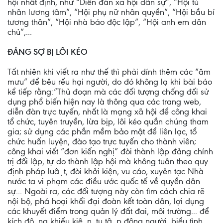
hội nhất định, như “Diễn đàn xã hội dân sự”, “Hội tù
nhân lương tâm”, “Hội phụ nữ nhân quyền”, “Hội bầu bí
tương thân”, “Hội nhà báo độc lập”, “Hội anh em dân
chủ”,...
ĐẢNG SỢ BỊ LÔI KÉO
Tất nhiên khi viết ra như thế thì phải dính thêm các “âm
mưu” để bêu rếu hại người, do đó không lạ khi bài báo
kể tiếp rằng:”Thủ đoạn mà các đối tượng chống đối sử
dụng phổ biến hiện nay là thông qua các trang web,
diễn đàn trực tuyến, nhất là mạng xã hội để công khai
tổ chức, tuyên truyền, lừa bịp, lôi kéo quần chúng tham
gia; sử dụng các phần mềm bảo mật để liên lạc, tổ
chức huấn luyện, đào tạo trực tuyến cho thành viên;
công khai viết “đơn kiến nghị” đòi thành lập đảng chính
trị đối lập, tự do thành lập hội mà không tuân theo quy
định pháp luật, đòi khởi kiện, vu cáo, xuyên tạc Nhà
nước ta vi phạm các điều ước quốc tế về quyền dân
sự... Ngoài ra, các đối tượng này còn tìm cách chia rẽ
nội bộ, phá hoại khối đại đoàn kết toàn dân, lợi dụng
các khuyết điểm trong quản lý đất đai, môi trường... để
kích động khiếu kiện, tụ tập đông người, biểu tình,