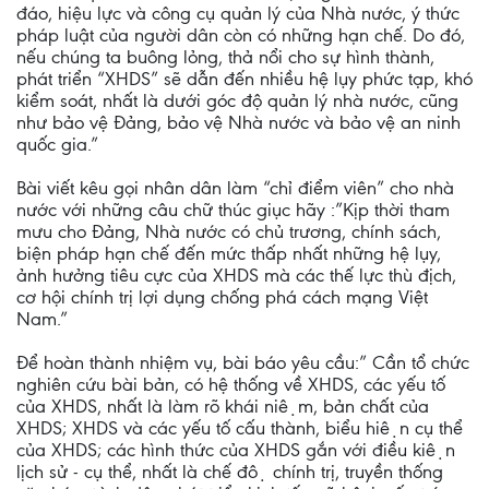
đáo, hiệu lực và công cụ quản lý của Nhà nước, ý thức
pháp luật của người dân còn có những hạn chế. Do đó,
nếu chúng ta buông lỏng, thả nổi cho sự hình thành,
phát triển “XHDS” sẽ dẫn đến nhiều hệ lụy phức tạp, khó
kiểm soát, nhất là dưới góc độ quản lý nhà nước, cũng
như bảo vệ Đảng, bảo vệ Nhà nước và bảo vệ an ninh
quốc gia.”
Bài viết kêu gọi nhân dân làm “chỉ điểm viên” cho nhà
nước với những câu chữ thúc giục hãy :”Kịp thời tham
mưu cho Đảng, Nhà nước có chủ trương, chính sách,
biện pháp hạn chế đến mức thấp nhất những hệ lụy,
ảnh hưởng tiêu cực của XHDS mà các thế lực thù địch,
cơ hội chính trị lợi dụng chống phá cách mạng Việt
Nam.”
Để hoàn thành nhiệm vụ, bài báo yêu cầu:” Cần tổ chức
nghiên cứu bài bản, có hệ thống về XHDS, các yếu tố
của XHDS, nhất là làm rõ khái niệm, bản chất của
XHDS; XHDS và các yếu tố cấu thành, biểu hiện cụ thể
của XHDS; các hình thức của XHDS gắn với điều kiện
lịch sử - cụ thể, nhất là chế độ chính trị, truyền thống