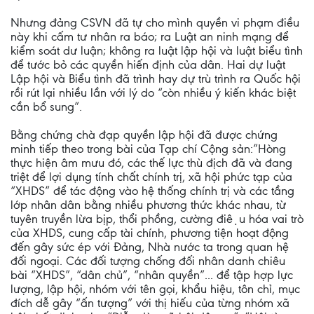
Nhưng đảng CSVN đã tự cho mình quyền vi phạm điều
này khi cấm tư nhân ra báo; ra Luật an ninh mạng để
kiểm soát dư luận; không ra luật lập hội và luật biểu tình
để tước bỏ các quyền hiến định của dân. Hai dự luật
Lập hội và Biểu tình đã trình hay dự trù trình ra Quốc hội
rồi rút lại nhiều lần với lý do “còn nhiều ý kiến khác biệt
cần bổ sung”.
Bằng chứng chà đạp quyền lập hội đã được chứng
minh tiếp theo trong bài của Tạp chí Cộng sản:”Hòng
thực hiện âm mưu đó, các thế lực thù địch đã và đang
triệt để lợi dụng tính chất chính trị, xã hội phức tạp của
“XHDS” để tác động vào hệ thống chính trị và các tầng
lớp nhân dân bằng nhiều phương thức khác nhau, từ
tuyên truyền lừa bịp, thổi phồng, cường điệu hóa vai trò
của XHDS, cung cấp tài chính, phương tiện hoạt động
đến gây sức ép với Đảng, Nhà nước ta trong quan hệ
đối ngoại. Các đối tượng chống đối nhân danh chiêu
bài “XHDS”, “dân chủ”, “nhân quyền”... để tập hợp lực
lượng, lập hội, nhóm với tên gọi, khẩu hiệu, tôn chỉ, mục
đích dễ gây “ấn tượng” với thị hiếu của từng nhóm xã