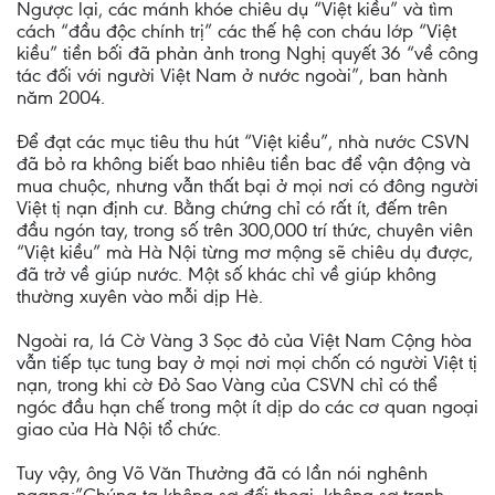
Ngược lại, các mánh khóe chiêu dụ “Việt kiều” và tìm
cách “đầu độc chính trị” các thế hệ con cháu lớp “Việt
kiều” tiền bối đã phản ảnh trong Nghị quyết 36 “về công
tác đối với người Việt Nam ở nước ngoài”, ban hành
năm 2004.
Để đạt các mục tiêu thu hút “Việt kiều”, nhà nước CSVN
đã bỏ ra không biết bao nhiêu tiền bac để vận động và
mua chuộc, nhưng vẫn thất bại ở mọi nơi có đông người
Việt tị nạn định cư. Bằng chứng chỉ có rất ít, đếm trên
đầu ngón tay, trong số trên 300,000 trí thức, chuyên viên
“Việt kiều” mà Hà Nội từng mơ mộng sẽ chiêu dụ được,
đã trở về giúp nước. Một số khác chỉ về giúp không
thường xuyên vào mỗi dịp Hè.
Ngoài ra, lá Cờ Vàng 3 Sọc đỏ của Việt Nam Cộng hòa
vẫn tiếp tục tung bay ở mọi nơi mọi chốn có người Việt tị
nạn, trong khi cờ Đỏ Sao Vàng của CSVN chỉ có thể
ngóc đầu hạn chế trong một ít dịp do các cơ quan ngoại
giao của Hà Nội tổ chức.
Tuy vậy, ông Võ Văn Thưởng đã có lần nói nghênh