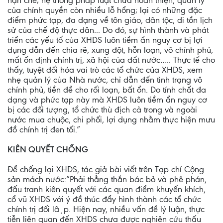
hạn chế; hệ thống pháp luật chưa hoàn thiện, quản lý
của chính quyền còn nhiều lỗ hổng; lại có những đặc
điểm phức tạp, đa dạng về tôn giáo, dân tộc, di tồn lịch
sử của chế độ thực dân... Do đó, sự hình thành và phát
triển các yếu tố của XHDS luôn tiềm ẩn nguy cơ bị lợi
dụng dẫn đến chia rẽ, xung đột, hỗn loạn, vô chính phủ,
mất ổn định chính trị, xã hội của đất nước….. Thực tế cho
thấy, tuyệt đối hóa vai trò các tổ chức của XHDS, xem
nhẹ quản lý của Nhà nước, chỉ dẫn đến tình trạng vô
chính phủ, tiền đề cho rối loạn, bất ổn. Do tính chất đa
dạng và phức tạp này mà XHDS luôn tiềm ẩn nguy cơ
bị các đối tượng, tổ chức thù địch cả trong và ngoài
nước mua chuộc, chi phối, lợi dụng nhằm thực hiện mưu
đồ chính trị đen tối.”
KIÊN QUYẾT CHỐNG
Để chống lại XHDS, tác giả bài viết trên Tạp chí Cộng
sản mách nước:”Phải thẳng thắn bác bỏ và phê phán,
đấu tranh kiên quyết với các quan điểm khuyến khích,
cổ vũ XHDS với ý đồ thúc đẩy hình thành các tổ chức
chính trị đối lập. Hiện nay, nhiều vấn đề lý luận, thực
tiễn liên quan đến XHDS chưa được nghiên cứu thấu