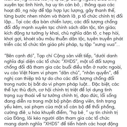
xuyên tạc tình hình, hạ uy tín cán bộ; thông qua các
hoạt động này để tập hợp lực lượng, gây thanh thế,
từng bước nhen nhóm và thành lập tổ chức chính trị đối
lập... Tại các địa bàn chiến lược, các đối tượng chống
đối đẩy mạnh xuyên tạc chính sách dân tộc, tôn giáo;
kích động tư tưởng ly khai, chủ nghĩa dân tộc hẹp hòi,
khơi gợi, khoét sâu mâu thuẫn dân tộc, tuyên truyền phát
triển các tổ chức tôn giáo phi pháp, tụ tập “xưng vua”...
“Bên cạnh đó”, Tạp chí Cộng sản viết tiếp, “dưới danh
nghĩa đại diện các tổ chức “XHDS”, một số đối tượng
chống đối đã tham gia các buổi điều trần ở nước ngoài,
vu cáo Việt Nam vi phạm “dân chủ”, “nhân quyền”, đề
nghị can thiệp trả tự do cho các đối tượng chống đối
trong nước bị bắt do vi phạm pháp luật... Đặc biệt, các
thế lực thù địch, cơ hội chính trị triệt để lợi dụng tình
trạng suy thoái về tư tưởng chính trị, đạo đức, lối sống
đang diễn ra trong một bộ phận đảng viên, tình trạng
yếu kém, sai phạm của một số cán bộ để thổi phồng,
cường điệu hóa khuyết điểm, “hạ bệ” uy tín chính trị
của Đảng, lôi kéo người dân tham gia các tổ chức
mang danh nghĩa “XHDS” để tiến hành các hoạt động