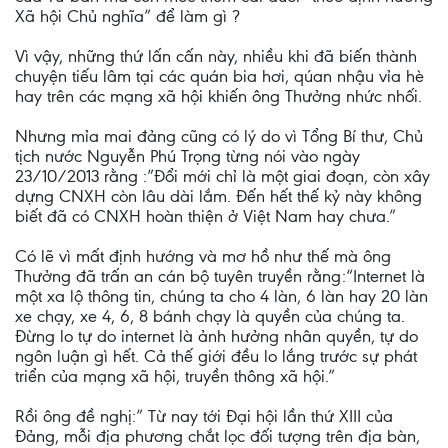
Xã hội Chủ nghĩa” để làm gì ?
Vì vậy, những thứ lấn cấn này, nhiều khi đã biến thành
chuyện tiếu lâm tại các quán bia hơi, qúan nhậu vỉa hè
hay trên các mạng xã hội khiến ông Thưởng nhức nhối.
Nhưng mỉa mai đảng cũng có lý do vì Tổng Bí thư, Chủ
tịch nước Nguyễn Phú Trọng từng nói vào ngày
23/10/2013 rằng :”Đổi mới chỉ là một giai đoạn, còn xây
dựng CNXH còn lâu dài lắm. Đến hết thế kỷ này không
biết đã có CNXH hoàn thiện ở Việt Nam hay chưa.”
Có lẽ vì mất định hướng và mơ hồ như thế mà ông
Thưởng đã trấn an cán bộ tuyên truyền rằng:“Internet là
một xa lộ thông tin, chúng ta cho 4 làn, 6 làn hay 20 làn
xe chạy, xe 4, 6, 8 bánh chạy là quyền của chúng ta.
Đừng lo tự do internet là ảnh hưởng nhân quyền, tự do
ngôn luận gì hết. Cả thế giới đều lo lắng trước sự phát
triển của mạng xã hội, truyền thông xã hội.”
Rồi ông đề nghị:” Từ nay tới Đại hội lần thứ XIII của
Đảng, mỗi địa phương chắt lọc đối tượng trên địa bàn,