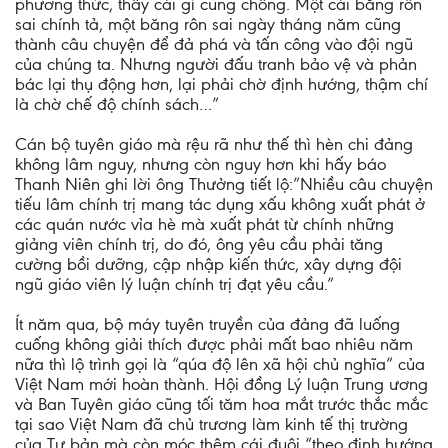
phương thức, thấy cái gì cũng chống. Một cái băng rôn
sai chính tả, một băng rôn sai ngày tháng năm cũng
thành câu chuyện để đả phá và tấn công vào đội ngũ
của chúng ta. Nhưng người đấu tranh bảo vệ và phản
bác lại thụ động hơn, lại phải chờ định hướng, thậm chí
là chờ chế độ chính sách…”
Cán bộ tuyên giáo mà rệu rã như thế thì hèn chi đảng
không lâm nguy, nhưng còn nguy hơn khi hấy báo
Thanh Niên ghi lời ông Thưởng tiết lộ:”Nhiều câu chuyện
tiếu lâm chính trị mang tác dụng xấu không xuất phát ở
các quán nước vỉa hè mà xuất phát từ chính những
giảng viên chính trị, do đó, ông yêu cầu phải tăng
cường bồi dưỡng, cập nhập kiến thức, xây dựng đội
ngũ giáo viên lý luận chính trị đạt yêu cầu.”
Ít năm qua, bộ máy tuyên truyền của đảng đã luống
cuống không giải thích được phải mất bao nhiêu năm
nữa thì lộ trình gọi là “qúa độ lên xã hội chủ nghĩa” của
Việt Nam mới hoàn thành. Hội đồng Lý luận Trung ương
và Ban Tuyên giáo cũng tối tăm hoa mắt trước thắc mắc
tại sao Việt Nam đã chủ trương làm kinh tế thị trường
của Tư bản mà còn móc thêm cái đuôi “theo định hướng