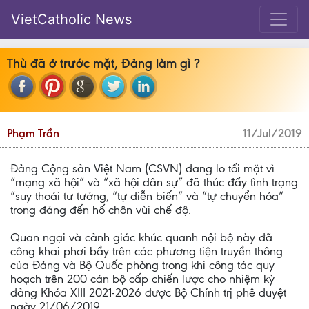
VietCatholic News
Thù đã ở trước mặt, Đảng làm gì ?
Phạm Trần
11/Jul/2019
Đảng Cộng sản Việt Nam (CSVN) đang lo tối mặt vì
“mạng xã hội” và “xã hội dân sự” đã thúc đẩy tình trạng
“suy thoái tư tưởng, “tự diễn biến” và “tự chuyển hóa”
trong đảng đến hố chôn vùi chế độ.
Quan ngại và cảnh giác khúc quanh nội bộ này đã
công khai phơi bầy trên các phương tiện truyền thông
của Đảng và Bộ Quốc phòng trong khi công tác quy
hoạch trên 200 cán bộ cấp chiến lược cho nhiệm kỳ
đảng Khóa XIII 2021-2026 được Bộ Chính trị phê duyệt
ngày 21/06/2019.