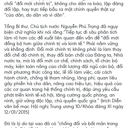
chối “đổi mới chính trị”, không cho dân ra báo, lập đảng
đối lập, hay trực tiếp bầu ra một chính quyền thật sự
“của dân, do dân và vì dân”.
Tổng Bí thư, Chủ tịch nước Nguyễn Phú Trọng đã ngụy
biện chữ nghĩa khi nói rằng:”Tiếp tục đi sâu phân tích
làm rõ hơn các đề xuất liên quan đến vấn đề "đổi mới
đồng bộ hơn giữa chính trị và kinh tế." Phải nắm vững
và khẳng định: Đổi mới chính trị không phải là làm thay
đổi chế độ chính trị, thay đổi bản chất của Đảng ta, Nhà
nước ta, mà là đổi mới cơ chế, chính sách, tổ chức bộ
máy, kiện toàn nâng cao chất lượng đội ngũ cán bộ, đổi
mới phương thức công tác, lề lối làm việc, cải cách
hành chính, chống tệ tham nhũng, lãng phí, quan liêu
gây phiền hà cho dân, nâng cao hiệu lực, hiệu quả của
các cơ quan trong hệ thống chính trị, đáp ứng yêu cầu
phát triển kinh tế-xã hội, tăng cường quốc phòng, an
ninh, giữ vững độc lập, chủ quyền quốc gia.” (trích Diễn
văn bế mạc Hội nghị Trung ương 10/Khóa đảng XI ngày
12/01/2015)
Đó là lý do tại sao đã có “chống đối và bất mãn trong