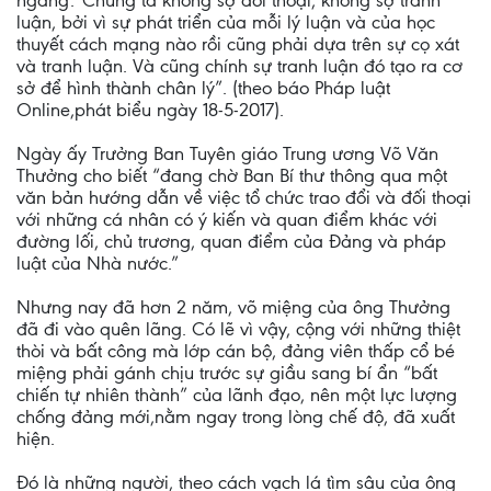
ngang:”Chúng ta không sợ đối thoại, không sợ tranh
luận, bởi vì sự phát triển của mỗi lý luận và của học
thuyết cách mạng nào rồi cũng phải dựa trên sự cọ xát
và tranh luận. Và cũng chính sự tranh luận đó tạo ra cơ
sở để hình thành chân lý”. (theo báo Pháp luật
Online,phát biểu ngày 18-5-2017).
Ngày ấy Trưởng Ban Tuyên giáo Trung ương Võ Văn
Thưởng cho biết “đang chờ Ban Bí thư thông qua một
văn bản hướng dẫn về việc tổ chức trao đổi và đối thoại
với những cá nhân có ý kiến và quan điểm khác với
đường lối, chủ trương, quan điểm của Đảng và pháp
luật của Nhà nước.”
Nhưng nay đã hơn 2 năm, võ miệng của ông Thưởng
đã đi vào quên lãng. Có lẽ vì vậy, cộng với những thiệt
thòi và bất công mà lớp cán bộ, đảng viên thấp cổ bé
miệng phải gánh chịu trước sự giầu sang bí ẩn “bất
chiến tự nhiên thành” của lãnh đạo, nên một lực lượng
chống đảng mới,nằm ngay trong lòng chế độ, đã xuất
hiện.
Đó là những người, theo cách vạch lá tìm sâu của ông