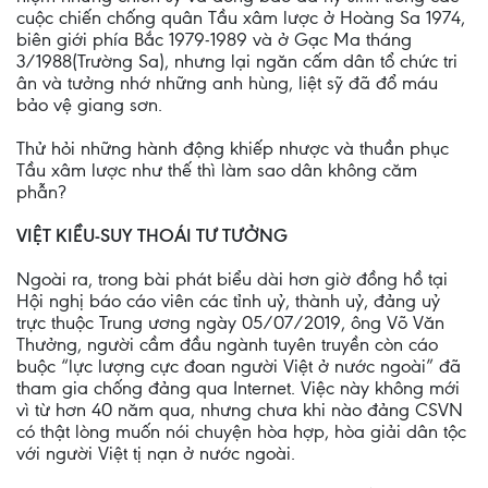
cuộc chiến chống quân Tầu xâm lược ở Hoàng Sa 1974,
biên giới phía Bắc 1979-1989 và ở Gạc Ma tháng
3/1988(Trường Sa), nhưng lại ngăn cấm dân tổ chức tri
ân và tưởng nhớ những anh hùng, liệt sỹ đã đổ máu
bảo vệ giang sơn.
Thử hỏi những hành động khiếp nhược và thuần phục
Tầu xâm lược như thế thì làm sao dân không căm
phẫn?
VIỆT KIỀU-SUY THOÁI TƯ TƯỞNG
Ngoài ra, trong bài phát biểu dài hơn giờ đồng hồ tại
Hội nghị báo cáo viên các tỉnh uỷ, thành uỷ, đảng uỷ
trực thuộc Trung ương ngày 05/07/2019, ông Võ Văn
Thưởng, người cầm đầu ngành tuyên truyền còn cáo
buộc “lực lượng cực đoan người Việt ở nước ngoài” đã
tham gia chống đảng qua Internet. Việc này không mới
vì từ hơn 40 năm qua, nhưng chưa khi nào đảng CSVN
có thật lòng muốn nói chuyện hòa hợp, hòa giải dân tộc
với người Việt tị nạn ở nước ngoài.