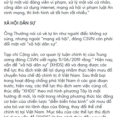
xử lý một vài đảng viên vi phạm, xử lý một vài cá nhân,
công dân sử dụng internet, mạng xã hội vi phạm luật An
ninh mạng, thì tình hình sẽ tốt hơn rất nhiều.”
XÃ HỘI DÂN SỰ
Ông Thưởng nói có vẻ tự tin như người điếc không sợ
súng, nhưng ngoài “mạng xã hội”, đảng CSVN còn phải
đối mặt với “xã hội dân sự”.
Tạp chí Cộng sản, cơ quan lý luận chính trị của Trung
ương đảng CSVN viết ngày 11/06/2019 rằng:” Hiện nay,
vấn đề “xã hội dân sự” (XHDS) đã và đang được các
thế lực thù địch triệt để lợi dụng nhằm thực hiện mưu đồ
chuyển hóa chế độ chính trị ở Việt Nam. Sau thất bại
trong hoạt động chống phá Việt Nam ở các giai đoạn
trước, hiện nay, các thế lực thù địch xem việc củng cố,
thúc đẩy “XHDS” theo mô hình phương Tây là một
hướng đi mới, là một trong những phương thức tác động
cơ bản của chiến lược “diễn biến hòa bình” với mưu đồ
xóa bỏ vai trò lãnh đạo của Đảng, thay đổi thể chế
chính trị tại Việt Nam. Mục tiêu của các thế lực thù địch