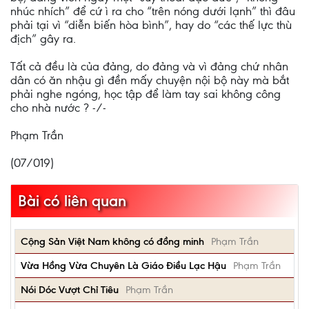
nhúc nhích” để cứ ì ra cho “trên nóng dưới lạnh” thì đâu
phải tại vì “diễn biến hòa bình”, hay do “các thế lực thù
địch” gây ra.
Tất cả đều là của đảng, do đảng và vì đảng chứ nhân
dân có ăn nhậu gì đền mấy chuyện nội bộ này mà bắt
phải nghe ngóng, học tập để làm tay sai không công
cho nhà nước ? -/-
Phạm Trần
(07/019)
Bài có liên quan
Cộng Sản Việt Nam không có đồng minh
Phạm Trần
Vừa Hồng Vừa Chuyên Là Giáo Điều Lạc Hậu
Phạm Trần
Nói Dóc Vượt Chỉ Tiêu
Phạm Trần