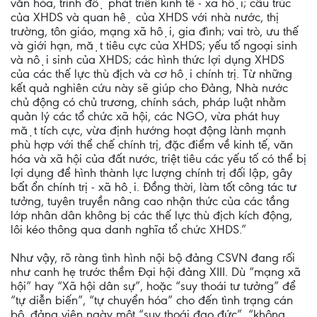
văn hóa, trình độ phát triển kinh tế - xã hội; cấu trúc
của XHDS và quan hệ của XHDS với nhà nước, thị
trường, tôn giáo, mạng xã hội, gia đình; vai trò, ưu thế
và giới hạn, mặt tiêu cực của XHDS; yếu tố ngoại sinh
và nội sinh của XHDS; các hình thức lợi dụng XHDS
của các thế lực thù địch và cơ hội chính trị. Từ những
kết quả nghiên cứu này sẽ giúp cho Đảng, Nhà nước
chủ động có chủ trương, chính sách, pháp luật nhằm
quản lý các tổ chức xã hội, các NGO, vừa phát huy
mặt tích cực, vừa định hướng hoạt động lành mạnh
phù hợp với thể chế chính trị, đặc điểm về kinh tế, văn
hóa và xã hội của đất nước, triệt tiêu các yếu tố có thể bị
lợi dụng để hình thành lực lượng chính trị đối lập, gây
bất ổn chính trị - xã hội. Đồng thời, làm tốt công tác tư
tưởng, tuyên truyền nâng cao nhận thức của các tầng
lớp nhân dân không bị các thế lực thù địch kích động,
lôi kéo thông qua danh nghĩa tổ chức XHDS.”
Như vậy, rõ ràng tình hình nội bộ đảng CSVN đang rối
như canh hẹ trước thềm Đại hội đảng XIII. Dù “mạng xã
hội” hay “Xã hội dân sự”, hoặc “suy thoái tư tưởng” để
“tự diễn biến”, “tự chuyển hóa” cho đến tình trạng cán
bộ, đảng viên ngày một “suy thoái đạo đức”, “không