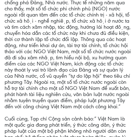
chống phá Đảng, Nhà nước. Thực tế những năm qua
cho thấy, một số tổ chức phi chính phủ (NGO) nước
ngoài rất quan tâm đến các tổ chức chính trị - xã hội, tổ
chức xã hội - nghề nghiệp, tổ chức xã hội ở nước ta
và tìm cách xâm nhập, tác động, hướng lái hoạt động,
chuyển hóa dần các tổ chức này khi chưa đủ điều kiện,
thời cơ thành lập tổ chức đối lập. Thông qua các hoạt
động, như triển khai dự án, tài trợ tài chính, tổ chức hội
thảo với các NGO Việt Nam, một số tổ chức nước ngoài
đã đi sâu xâm nhập, tìm hiểu nội bộ, xu hướng quan
điểm của các NGO Việt Nam, kích động các tổ chức
này thoát ly vai trò lãnh đạo của Ðảng và sự quản lý
của Nhà nước, cổ vũ quyền “tự do lập hội” theo tiêu chí
phương Tây. Ngoài ra, một số tổ chức nước ngoài còn
hỗ trợ tài chính cho một số NGO Việt Nam để xuất bản,
phát hành tài liệu nghiên cứu, văn bản luật nước ngoài
nhằm tuyên truyền quan điểm, pháp luật phương Tây
đến với công chúng Việt Nam một cách công khai.”
Cuối cùng, Tạp chí Cộng sản cảnh báo:” Việt Nam là
một quốc gia đang phát triển, ý thức công dân, ý thức
pháp luật của một bộ phận không nhỏ người dân còn