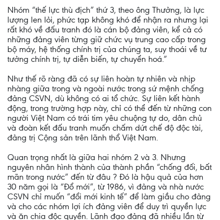
Nhóm “thế lực thù địch” thứ 3, theo ông Thưởng, là lực
lượng len lỏi, phức tạp không khó để nhận ra nhưng lại
rất khó về đấu tranh đó là cán bộ đảng viên, kể cả có
những đảng viên từng giữ chức vụ trung cao cấp trong
bộ máy, hệ thống chính trị của chúng ta, suy thoái về tư
tưởng chính trị, tự diễn biến, tự chuyển hoá.”
Như thế rõ ràng đã có sự liên hoàn tự nhiên và nhịp
nhàng giữa trong và ngoài nước trong sứ mệnh chống
đảng CSVN, dù không có ai tổ chức. Sự liên kết hành
động, trong trường hợp này, chỉ có thể đến từ những con
người Việt Nam có trái tim yêu chuộng tự do, dân chủ
và đoàn kết đấu tranh muốn chấm dứt chế độ độc tài,
đảng trị Cộng sản trên lãnh thổ Việt Nam.
Quan trọng nhất là giữa hai nhóm 2 và 3. Nhưng
nguyên nhân hình thành của thành phần “chống đối, bất
mãn trong nước” đến từ đâu ? Đó là hậu quả của hơn
30 năm gọi là “Đổ mới”, từ 1986, vì đảng và nhà nước
CSVN chỉ muốn “đổi mới kinh tế” để làm giầu cho đảng
và cho các nhóm lợi ích đảng viên để duy trì quyền lực
và ăn chia độc quyền. Lãnh đạo đảng đã nhiều lần từ