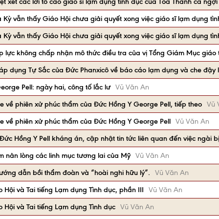
 xét các lời tố cáo giáo sĩ lạm dụng tình dục của Tòa Thánh ca ngợ
Kỳ vẫn thấy Giáo Hội chưa giải quyết xong việc giáo sĩ lạm dụng tìn
Kỳ vẫn thấy Giáo Hội chưa giải quyết xong việc giáo sĩ lạm dụng tìn
 lực không chấp nhận mô thức điều tra của vị Tổng Giám Mục giáo 
áp dụng Tự Sắc của Đức Phanxicô về báo cáo lạm dụng và che đậy
rge Pell: ngày hai, công tố lắc lư
Vũ Văn An
ge về phiên xử phúc thẩm của Đức Hồng Y George Pell, tiếp theo
Vũ 
ge về phiên xử phúc thẩm của Đức Hồng Y George Pell
Vũ Văn An
ức Hồng Y Pell kháng án, cập nhật tin tức liên quan đến việc ngài bị
m nản lòng các linh mục tương lai của Mỹ
Vũ Văn An
hướng dẫn bồi thẩm đoàn và “hoài nghi hữu lý”.
Vũ Văn An
o Hội và Tai tiếng Lạm dụng Tình dục, phần III
Vũ Văn An
o Hội và Tai tiếng Lạm dụng Tình dục
Vũ Văn An