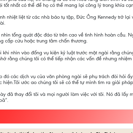
tốt nhất có thể để họ có thể mang lại công lý trong khía cạ
h nhiệt liệt từ các nhà báo tụ tập, Đức Ông Kennedy trở lại 
ài.
 nhìn tổng quát độc đáo từ trên cao về tình hình hoàn cầu. 
òng cấp cứu hoặc trung tâm chấn thương.
 khi nhìn vào đống vụ kiện kỷ luật trước mặt ngài rằng chúng
nhớ rằng chúng tôi có thể tiếp nhận các vấn đề nhưng nhiệm 
 đó các dịch vụ của văn phòng ngài sẽ phụ trách đòi hỏi ấy.
c hiện.Tôi ước ao chúng tôi sẽ có thể tự mình tìm ra giải phá
ày đã thay đổi tôi và mọi người làm việc với tôi. Nó đã lấy
bã”.