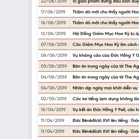
22/06/2019
Vị giáo phẩm đứng đầu ban duyệt
17/06/2019
Thăm dò mới cho thấy người Hoa 
16/06/2019
Thăm dò mới cho thấy người Hoa 
12/06/2019
Hội Đồng Giám Mục Hoa Kỳ bị áp
07/06/2019
Các Giám Mục Hoa Kỳ tìm cách 
06/06/2019
Vụ kháng cáo của Đức Hồng Y Geo
05/06/2019
Bản tin trong ngày của tờ The A
04/06/2019
Bản tin trong ngày của tờ The A
04/06/2019
Nhân dịp ngày mai khởi diễn vụ Đ
02/05/2019
Các tai tiếng lạm dụng không là
16/04/2019
Vụ kết án Đức Hồng Y Pell, các 
11/04/2019
Đức Bênêđíctô XVI lên tiếng: Giá
11/04/2019
Đức Bênêđíctô XVI lên tiếng: Giá