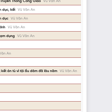
i Truyền Thông Công Giáo
Vũ Văn An
h dục, kết
Vũ Văn An
h dục
Vũ Văn An
tỉnh
Vũ Văn An
 lạm dụng
Vũ Văn An
Văn An
 kết án tù vì tội ấu dâm đã lâu năm
Vũ Văn An