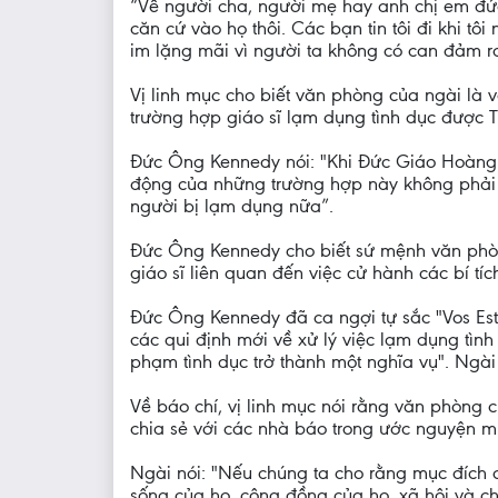
“Về người cha, người mẹ hay anh chị em đứa
căn cứ vào họ thôi. Các bạn tin tôi đi khi t
im lặng mãi vì người ta không có can đảm r
Vị linh mục cho biết văn phòng của ngài là 
trường hợp giáo sĩ lạm dụng tình dục được T
Đức Ông Kennedy nói: "Khi Đức Giáo Hoàng 
động của những trường hợp này không phải ch
người bị lạm dụng nữa”.
Đức Ông Kennedy cho biết sứ mệnh văn phòng
giáo sĩ liên quan đến việc cử hành các bí tíc
Đức Ông Kennedy đã ca ngợi tự sắc "Vos Es
các qui định mới về xử lý việc lạm dụng tìn
phạm tình dục trở thành một nghĩa vụ". Ngài
Về báo chí, vị linh mục nói rằng văn phòng c
chia sẻ với các nhà báo trong ước nguyện muố
Ngài nói: "Nếu chúng ta cho rằng mục đích c
sống của họ, cộng đồng của họ, xã hội và ch