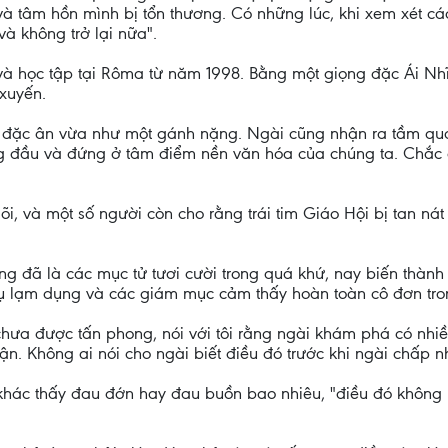
và tâm hồn mình bị tổn thương. Có những lúc, khi xem xét các
à không trở lại nữa".
và học tập tại Rôma từ năm 1998. Bằng một giọng đặc Ái Nh
 xuyến.
 đặc ân vừa như một gánh nặng. Ngài cũng nhận ra tầm quan
 đầu và đứng ở tâm điểm nền văn hóa của chúng ta. Chắc c
 lõi, và một số người còn cho rằng trái tim Giáo Hội bị tan n
ừng đã là các mục tử tươi cười trong quá khứ, nay biến thàn
 lạm dụng và các giám mục cảm thấy hoàn toàn cô đơn trong 
ưa được tấn phong, nói với tôi rằng ngài khám phá có nhiề
n. Không ai nói cho ngài biết điều đó trước khi ngài chấp nh
 khác thấy đau đớn hay đau buồn bao nhiêu, "điều đó không 