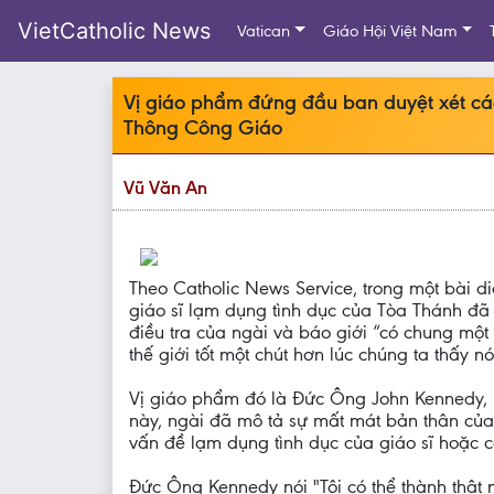
VietCatholic News
Vatican
Giáo Hội Việt Nam
Vị giáo phẩm đứng đầu ban duyệt xét các 
Thông Công Giáo
Vũ Văn An
Theo Catholic News Service, trong một bài di
giáo sĩ lạm dụng tình dục của Tòa Thánh đã n
điều tra của ngài và báo giới “có chung một
thế giới tốt một chút hơn lúc chúng ta thấy nó
Vị giáo phẩm đó là Đức Ông John Kennedy, n
này, ngài đã mô tả sự mất mát bản thân của 
vấn đề lạm dụng tình dục của giáo sĩ hoặc c
Đức Ông Kennedy nói "Tôi có thể thành thật 