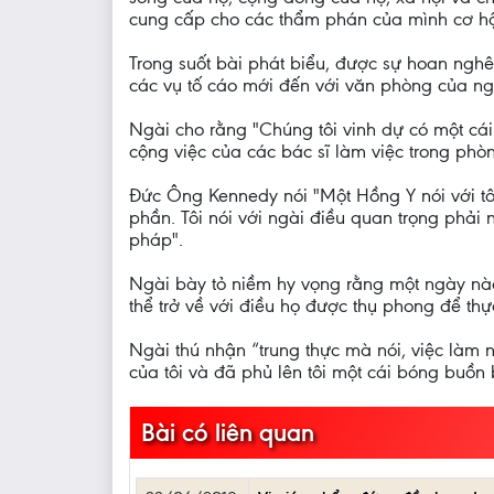
cung cấp cho các thẩm phán của mình cơ hội 
Trong suốt bài phát biểu, được sự hoan nghên
các vụ tố cáo mới đến với văn phòng của ng
Ngài cho rằng "Chúng tôi vinh dự có một cái
cộng việc của các bác sĩ làm việc trong ph
Đức Ông Kennedy nói "Một Hồng Y nói với tôi
phần. Tôi nói với ngài điều quan trọng phải 
pháp".
Ngài bày tỏ niềm hy vọng rằng một ngày nào
thể trở về với điều họ được thụ phong để thự
Ngài thú nhận “trung thực mà nói, việc làm n
của tôi và đã phủ lên tôi một cái bóng buồn 
Bài có liên quan