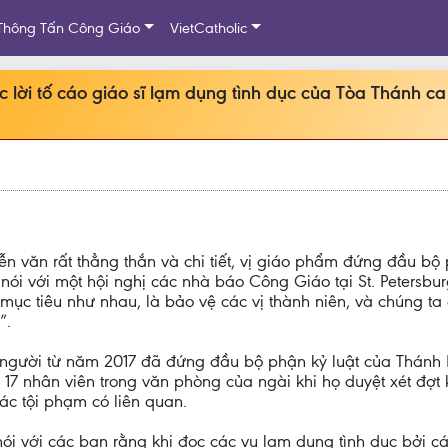
Thông Tấn Công Giáo
VietCatholic
lời tố cáo giáo sĩ lạm dụng tình dục của Tòa Thánh ca
ễn văn rất thẳng thắn và chi tiết, vị giáo phẩm đứng đầu bộ 
ói với một hội nghị các nhà báo Công Giáo tại St. Petersburg
 mục tiêu như nhau, là bảo vệ các vị thành niên, và chúng t
”.
gười từ năm 2017 đã đứng đầu bộ phận kỷ luật của Thánh B
17 nhân viên trong văn phòng của ngài khi họ duyệt xét đợt 
ác tội phạm có liên quan.
nói với các bạn rằng khi đọc các vụ lạm dụng tình dục bởi c