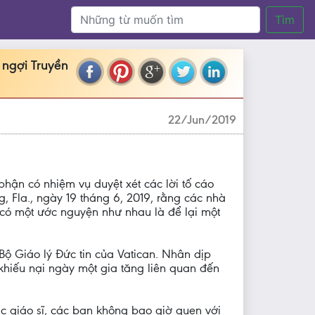
Tìm
 ngợi Truyền
22/Jun/2019
phận có nhiệm vụ duyệt xét các lời tố cáo
, Fla., ngày 19 tháng 6, 2019, rằng các nhà
a có một ước nguyện như nhau là để lại một
ộ Giáo lý Đức tin của Vatican. Nhân dịp
khiếu nại ngày một gia tăng liên quan đến
ác giáo sĩ, các bạn không bao giờ quen với