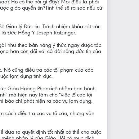
ao? Họ có thể nói gì đây? Mọi điều ta phải
được giáo quyền tin?Tình thế sẽ ra sao nếu cứ
ộ Giáo lý Đức tin. Trách nhiệm khảo sát các
ó là Đức Hồng Y Joseph Ratzinger.
gài như theo bản năng ý thức ngay được tác
ọng hơn còn đối với cả đời sống đức tin của
. Nó cũng điều tra các tội phạm của các
 buộc lạm dụng tình dục.
a Đức Giáo Hoàng Phanxicô nhằm ban hành
nh" mà hiện nay làm cho "việc tố cáo tội
hi báo chí phát hiện ra các vụ lạm dụng.
ìm cách điều tra các vụ tố cáo, nhưng vẫn
 đưa ra quyết định tốt nhất có thể cho cuộc
 sứ mệnh pháp lý của Giáo Hội có mục đích