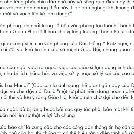
 nhỏ từng phải nhìn đứa nhỏ này và sống qua điều này thì s
ôi nói với các bạn những điều này. Các bạn nghĩ gì khi không 
a mặt và vạch tên kẻ lạm dụng?”
văn phòng lớn nhất trong số bốn văn phòng tạo thành Thánh B
hánh Gioan Phaolô II trao cho vị tổng trưởng Thánh Bộ lúc đ
giao công việc cho văn phòng của Đức Hồng Y Ratzinger, n
ỉ đối với khả tín tính của sứ mệnh Giáo Hội, nhưng quan tr
 của ngài vượt ra ngoài việc các giáo sĩ lạm dụng tình dục
h, như bí tích thống hối, và việc xử lý hoặc xử lý sai các cáo
tis Lux Mundi” (Các con là ánh sáng thế gian) gần đây củ
h dục và che đậy nó. Đó là "một sự phát triển đáng hoan nghê
 nói thế và lưu ý rằng Giáo Hội không nên chờ đợi cho đến k
ủa ngài, dù bị ràng buộc bởi các quy tắc phải bảo mật khi t
n nói lên sự thật vì lợi ích chung.
ủa báo chí là cung cấp cho các công dân thông tin họ cần để
ính phủ của họ, thì chúng ta có thể hiểu rằng diễn trình và