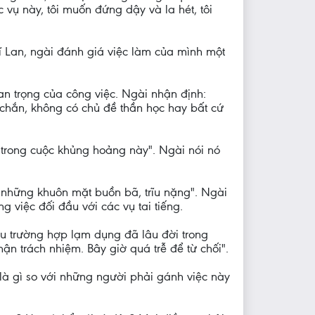
 vụ này, tôi muốn đứng dậy và la hét, tôi
ĩ Lan, ngài đánh giá việc làm của mình một
 trọng của công việc. Ngài nhận định:
hắn, không có chủ đề thần học hay bất cứ
át trong cuộc khủng hoảng này". Ngài nói nó
h những khuôn mặt buồn bã, trĩu nặng". Ngài
việc đối đầu với các vụ tai tiếng.
u trường hợp lạm dụng đã lâu đời trong
ận trách nhiệm. Bây giờ quá trễ để từ chối".
là gì so với những người phải gánh việc này