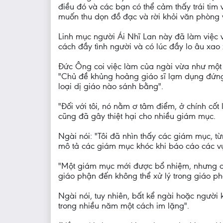
điều đó và các bạn có thể cảm thấy trái tim 
muốn thu dọn đồ đạc và rời khỏi văn phòng v
Linh mục người Ái Nhĩ Lan này đã làm việc 
cách đầy tình người và có lúc đầy lo âu xao
Đức Ông coi việc làm của ngài vừa như một
"Chủ đề khủng hoảng giáo sĩ lạm dụng đứng
loại dị giáo nào sánh bằng".
"Đối với tôi, nó nằm ơ tâm điểm, ở chính cốt
cũng đã gây thiệt hại cho nhiều giám mục.
Ngài nói: "Tôi đã nhìn thấy các giám mục, t
mô tả các giám mục khóc khi báo cáo các vụ
"Một giám mục mới được bổ nhiệm, nhưng ch
giáo phận đến không thể xử lý trong giáo phậ
Ngài nói, tuy nhiên, bất kể ngài hoặc người
trong nhiều năm một cách im lặng".