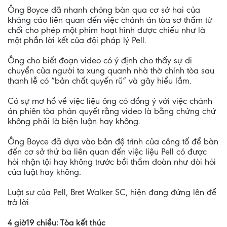
Ông Boyce đã nhanh chóng bàn qua cơ sở hai của
kháng cáo liên quan đến việc chánh án tòa sơ thẩm từ
chối cho phép một phim hoạt hình được chiếu như là
một phần lời kết của đội pháp lý Pell.
Ông cho biết đoạn video có ý định cho thấy sự di
chuyển của người ta xung quanh nhà thờ chính tòa sau
thanh lễ có “bản chất quyến rũ” và gây hiểu lầm.
Có sự mơ hồ về việc liệu ông có đồng ý với việc chánh
án phiên tòa phán quyết rằng video là bằng chứng chứ
không phải là biện luận hay không.
Ông Boyce đã dựa vào bản đệ trình của công tố để bàn
đến cơ sở thứ ba liên quan đến việc liệu Pell có được
hỏi nhận tội hay không trước bồi thẩm đoàn như đòi hỏi
của luật hay không.
Luật sư của Pell, Bret Walker SC, hiện đang đứng lên để
trả lời.
4 giờ19 chiều: Tòa kết thúc