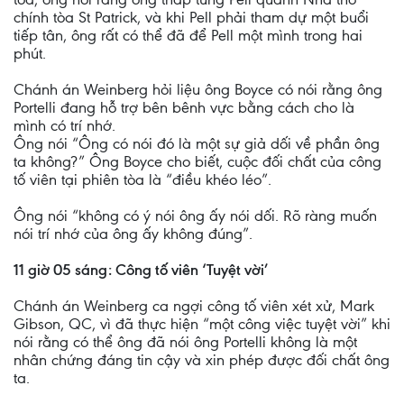
chính tòa St Patrick, và khi Pell phải tham dự một buổi
tiếp tân, ông rất có thể đã để Pell một mình trong hai
phút.
Chánh án Weinberg hỏi liệu ông Boyce có nói rằng ông
Portelli đang hỗ trợ bên bênh vực bằng cách cho là
mình có trí nhớ.
Ông nói “Ông có nói đó là một sự giả dối về phần ông
ta không?” Ông Boyce cho biết, cuộc đối chất của công
tố viên tại phiên tòa là “điều khéo léo”.
Ông nói “không có ý nói ông ấy nói dối. Rõ ràng muốn
nói trí nhớ của ông ấy không đúng”.
11 giờ 05 sáng: Công tố viên ‘Tuyệt vời’
Chánh án Weinberg ca ngợi công tố viên xét xử, Mark
Gibson, QC, vì đã thực hiện “một công việc tuyệt vời” khi
nói rằng có thể ông đã nói ông Portelli không là một
nhân chứng đáng tin cậy và xin phép được đối chất ông
ta.