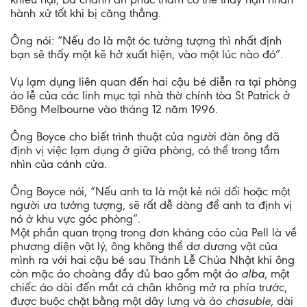
hành xử tốt khi bị căng thẳng.
Ông nói: “Nếu đo là một óc tưởng tượng thì nhất định
bạn sẽ thấy một kẽ hở xuất hiện, vào một lúc nào đó”.
Vụ lạm dụng liên quan đến hai cậu bé diễn ra tại phòng
áo lễ của các linh mục tại nhà thờ chính tòa St Patrick ở
Đông Melbourne vào tháng 12 năm 1996.
Ông Boyce cho biết trình thuật của người đàn ông đã
định vị việc lạm dụng ở giữa phòng, có thể trong tầm
nhìn của cánh cửa.
Ông Boyce nói, “Nếu anh ta là một kẻ nói dối hoặc một
người ưa tưởng tượng, sẽ rất dễ dàng để anh ta định vị
nó ở khu vực góc phòng”.
Một phần quan trọng trong đơn kháng cáo của Pell là về
phương diện vật lý, ông không thể dơ dương vật của
mình ra với hai cậu bé sau Thánh Lễ Chúa Nhật khi ông
còn mặc áo choàng đầy đủ bao gồm một áo
alba
, một
chiếc áo dài đến mắt cá chân không mở ra phía trước,
được buộc chặt bằng một dây lưng và áo
chasuble
, dài