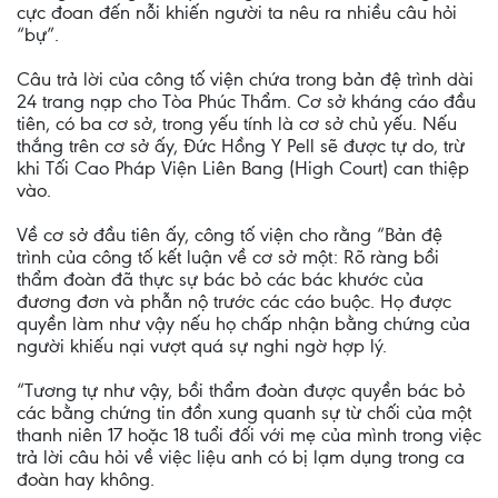
cực đoan đến nỗi khiến người ta nêu ra nhiều câu hỏi
“bự”.
Câu trả lời của công tố viện chứa trong bản đệ trình dài
24 trang nạp cho Tòa Phúc Thẩm. Cơ sở kháng cáo đầu
tiên, có ba cơ sở, trong yếu tính là cơ sở chủ yếu. Nếu
thắng trên cơ sở ấy, Đức Hồng Y Pell sẽ được tự do, trừ
khi Tối Cao Pháp Viện Liên Bang (High Court) can thiệp
vào.
Về cơ sở đầu tiên ấy, công tố viện cho rằng “Bản đệ
trình của công tố kết luận về cơ sở một: Rõ ràng bồi
thẩm đoàn đã thực sự bác bỏ các bác khước của
đương đơn và phẫn nộ trước các cáo buộc. Họ được
quyền làm như vậy nếu họ chấp nhận bằng chứng của
người khiếu nại vượt quá sự nghi ngờ hợp lý.
“Tương tự như vậy, bồi thẩm đoàn được quyền bác bỏ
các bằng chứng tin đồn xung quanh sự từ chối của một
thanh niên 17 hoặc 18 tuổi đối với mẹ của mình trong việc
trả lời câu hỏi về việc liệu anh có bị lạm dụng trong ca
đoàn hay không.