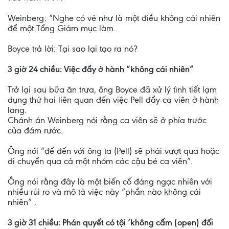
Weinberg: “Nghe có vẻ như là một điều không cái nhiên
để một Tổng Giám mục làm.
Boyce trả lời: Tại sao lại tạo ra nó?
3 giờ 24 chiều: Việc đẩy ở hành “không cái nhiên”
Trở lại sau bữa ăn trưa, ông Boyce đã xử lý tình tiết lạm
dụng thứ hai liên quan đến việc Pell đẩy ca viên ở hành
lang.
Chánh án Weinberg nói rằng ca viên sẽ ở phía trước
của đám rước.
Ông nói “để đến với ông ta (Pell) sẽ phải vượt qua hoặc
di chuyển qua cả một nhóm các cậu bé ca viên”.
Ông nói rằng đây là một biến cố đáng ngạc nhiên với
nhiều rủi ro và mô tả việc này “phần nào không cái
nhiên” .
3 giờ 31 chiều: Phán quyết có tội ‘không cấm (open) đối