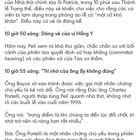
của Nhà thờ chính tòa St Patrick, trong 10 phút sau Thánh
lễ Trọng thể, điều này sẽ khiến cho việc cho rằng các ca
viên bị lạm dụng trong phòng áo lễ có “một số khó
khăn”. Điều này có vẻ là đáng kể.
10 giờ 50 sáng: Dáng vẻ của vị Hồng Y
Hôm nay, Pell xem ra khá thư giãn, chắc chắn so với bối
cảnh của phiên tòa quyết định xử hay không (committal
hearing) và các phiên xử của Tòa sơ thẩm.
10 giờ 55 sáng: “Trí nhớ của ông ấy không đúng”
Ông Boyce xít xao tránh được việc gọi một nhân chứng
chủ yếu là kẻ nói dối. Ông nói rằng Đức ông Charles
Portelli, người tháp tùng Pell quanh nhà thờ, không nhớ
rõ các buổi lễ vào cuối năm 1996.
Ông nói: “trọng điểm là khi chúng ta đến lúc đối chất, trí
nhớ trở nên rõ ràng hơn rất nhiều”.
Đức Ông Portelli là một nhân chứng chủ yếu trong phiên
tòa, ông nói rằng ông tháp tùng Pell quanh Nhà thờ