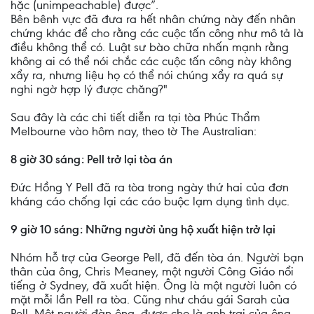
hặc (unimpeachable) được”.
Bên bênh vực đã đưa ra hết nhân chứng này đến nhân
chứng khác để cho rằng các cuộc tấn công như mô tả là
điều không thể có. Luật sư bào chữa nhấn mạnh rằng
không ai có thể nói chắc các cuộc tấn công này không
xẩy ra, nhưng liệu họ có thể nói chúng xẩy ra quá sự
nghi ngờ hợp lý được chăng?"
Sau đây là các chi tiết diễn ra tại tòa Phúc Thẩm
Melbourne vào hôm nay, theo tờ The Australian:
8 giờ 30 sáng: Pell trở lại tòa án
Đức Hồng Y Pell đã ra tòa trong ngày thứ hai của đơn
kháng cáo chống lại các cáo buộc lạm dụng tình dục.
9 giờ 10 sáng: Những người ủng hộ xuất hiện trở lại
Nhóm hỗ trợ của George Pell, đã đến tòa án. Người bạn
thân của ông, Chris Meaney, một người Công Giáo nổi
tiếng ở Sydney, đã xuất hiện. Ông là một người luôn có
mặt mỗi lần Pell ra tòa. Cũng như cháu gái Sarah của
Pell. Một người đàn ông, được cho là anh trai của ông,