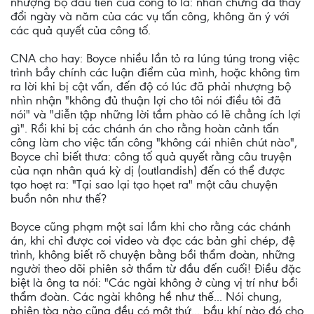
nhượng bộ đầu tiên của công tố là: nhân chứng đã thay
đổi ngày và năm của các vụ tấn công, không ăn ý với
các quả quyết của công tố.
CNA cho hay: Boyce nhiều lần tỏ ra lúng túng trong việc
trình bầy chính các luận điểm của mình, hoặc không tìm
ra lời khi bị cật vấn, đến độ có lúc đã phải nhượng bộ
nhìn nhận "không đủ thuận lợi cho tôi nói điều tôi đã
nói" và "diễn tập những lời tầm phào có lẽ chẳng ích lợi
gì". Rồi khi bị các chánh án cho rằng hoàn cảnh tấn
công làm cho việc tấn công "không cái nhiên chút nào",
Boyce chỉ biết thưa: công tố quả quyết rằng câu truyện
của nạn nhân quá kỳ dị (outlandish) đến có thể được
tạo hoẹt ra: "Tại sao lại tạo họet ra" một câu chuyện
buồn nôn như thế?
Boyce cũng phạm một sai lầm khi cho rằng các chánh
án, khi chỉ được coi video và đọc các bản ghi chép, đệ
trình, không biết rõ chuyện bằng bồi thẩm đoàn, những
người theo dõi phiên sở thẩm từ đầu đến cuối! Điều đặc
biệt là ông ta nói: "Các ngài không ở cùng vị trí như bồi
thẩm đoàn. Các ngài không hề như thế... Nói chung,
phiên tòa nào cũng đều có một thứ... bầu khí nào đó cho