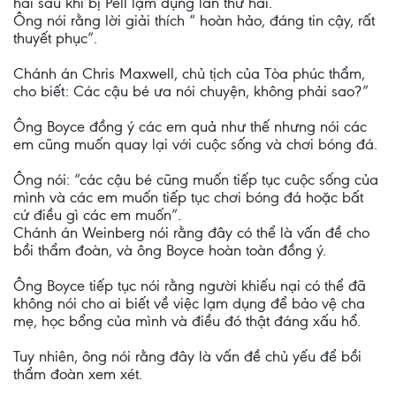
hai sau khi bị Pell lạm dụng lần thứ hai.
Ông nói rằng lời giải thích “ hoàn hảo, đáng tin cậy, rất
thuyết phục”.
Chánh án Chris Maxwell, chủ tịch của Tòa phúc thẩm,
cho biết: Các cậu bé ưa nói chuyện, không phải sao?”
Ông Boyce đồng ý các em quả như thế nhưng nói các
em cũng muốn quay lại với cuộc sống và chơi bóng đá.
Ông nói: “các cậu bé cũng muốn tiếp tục cuộc sống của
mình và các em muốn tiếp tục chơi bóng đá hoặc bất
cứ điều gì các em muốn”.
Chánh án Weinberg nói rằng đây có thể là vấn đề cho
bồi thẩm đoàn, và ông Boyce hoàn toàn đồng ý.
Ông Boyce tiếp tục nói rằng người khiếu nại có thể đã
không nói cho ai biết về việc lạm dụng để bảo vệ cha
mẹ, học bổng của mình và điều đó thật đáng xấu hổ.
Tuy nhiên, ông nói rằng đây là vấn đề chủ yếu để bồi
thẩm đoàn xem xét.