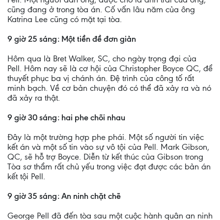
cũng đang ở trong tòa án. Cố vấn lâu năm của ông
Katrina Lee cũng có mặt tại tòa.
9 giờ 25 sáng: Một tiền đề đơn giản
Hôm qua là Bret Walker, SC, cho ngày trọng đại của
Pell. Hôm nay sẽ là cơ hội của Christopher Boyce QC, để
thuyết phục ba vị chánh án. Đệ trình của công tố rất
minh bạch. Về cơ bản chuyện đó có thể đã xảy ra và nó
đã xảy ra thật.
9 giờ 30 sáng: hai phe chõi nhau
Đây là một trường hợp phe phái. Một số người tin việc
kết án và một số tin vào sự vô tội của Pell. Mark Gibson,
QC, sẽ hỗ trợ Boyce. Diễn từ kết thúc của Gibson trong
Tòa sơ thẩm rất chủ yếu trong việc đạt được các bản án
kết tội Pell.
9 giờ 35 sáng: An ninh chặt chẽ
George Pell đã đến tòa sau một cuộc hành quân an ninh