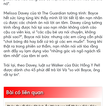
nó".
Melissa Davey của tờ The Guardian tường trình: Boyce
hết sức lúng túng khi thấy mình lỡ lời tiết lộ tên nạn nhân
cù được các chánh án nói lời an tâm. Davey cũng tường
trình rằng được hỏi tại sao nạn nhân không cảnh cáo
cậu ca viên kia, vì "các cậu bé ưa nói chuyện, không
phải sao?", Boyce nói bừa: nhưng các em cũng cần phải
"chơi bóng đá hay bất cứ trò gì các em muốn". Trong khi
thật ra trong phiên sơ thẩm, nạn nhân nói với tòa rằng
anh đẩy vụ lạm dụng vào "những góc và ngõ ngách tối
tăm nhất" của tâm trí anh.
Trái lại, theo Davey, luật sư Walker của Đức Hồng Y Pell
được dành cho 45 phút để trả lời Và "so với Boyce, ông
rất tự tin".
Bài có liên quan