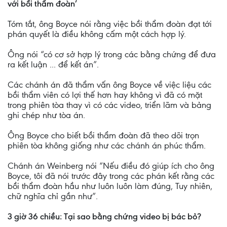
với bồi thẩm đoàn’
Tóm tắt, ông Boyce nói rằng việc bồi thẩm đoàn đạt tới
phán quyết là điều không cấm một cách hợp lý.
Ông nói “có cơ sở hợp lý trong các bằng chứng để đưa
ra kết luận ... để kết án”.
Các chánh án đã thẩm vấn ông Boyce về việc liệu các
bồi thẩm viên có lợi thế hơn hay không vì đã có mặt
trong phiên tòa thay vì có các video, triển lãm và bảng
ghi chép như tòa án.
Ông Boyce cho biết bồi thẩm đoàn đã theo dõi trọn
phiên tòa không giống như các chánh án phúc thẩm.
Chánh án Weinberg nói “Nếu điều đó giúp ích cho ông
Boyce, tôi đã nói trước đây trong các phán kết rằng các
bồi thẩm đoàn hầu như luôn luôn làm đúng, Tuy nhiên,
chữ nghĩa chỉ gần như”.
3 giờ 36 chiều: Tại sao bằng chứng video bị bác bỏ?