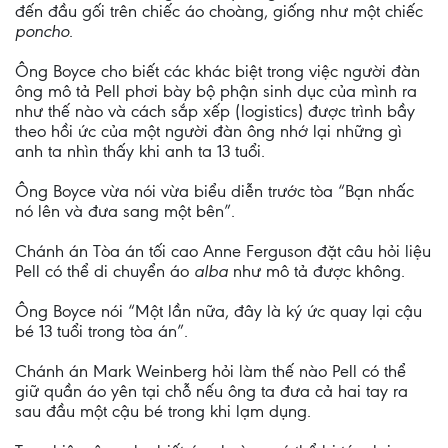
đến đầu gối trên chiếc áo choàng, giống như một chiếc
poncho
.
Ông Boyce cho biết các khác biệt trong việc người đàn
ông mô tả Pell phơi bày bộ phận sinh dục của mình ra
như thế nào và cách sắp xếp (logistics) được trình bầy
theo hồi ức của một người đàn ông nhớ lại những gì
anh ta nhìn thấy khi anh ta 13 tuổi.
Ông Boyce vừa nói vừa biểu diễn trước tòa “Bạn nhấc
nó lên và đưa sang một bên”.
Chánh án Tòa án tối cao Anne Ferguson đặt câu hỏi liệu
Pell có thể di chuyển áo
alba
như mô tả được không.
Ông Boyce nói “Một lần nữa, đây là ký ức quay lại cậu
bé 13 tuổi trong tòa án”.
Chánh án Mark Weinberg hỏi làm thế nào Pell có thể
giữ quần áo yên tại chỗ nếu ông ta đưa cả hai tay ra
sau đầu một cậu bé trong khi lạm dụng.