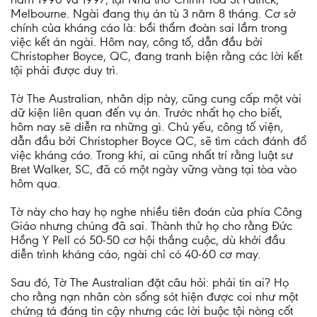
Melbourne. Ngài đang thụ án tù 3 năm 8 tháng. Cơ sở
chính của kháng cáo là: bồi thẩm đoàn sai lầm trong
việc kết án ngài. Hôm nay, công tố, dẫn đầu bởi
Christopher Boyce, QC, đang tranh biện rằng các lời kết
tội phải được duy trì.
Tờ The Australian, nhân dịp này, cũng cung cấp một vài
dữ kiện liên quan đến vụ án. Trước nhất họ cho biết,
hôm nay sẽ diễn ra những gì. Chủ yếu, công tố viện,
dẫn đầu bởi Christopher Boyce QC, sẽ tìm cách đánh đổ
việc kháng cáo. Trong khi, ai cũng nhất trí rằng luật sư
Bret Walker, SC, đã có một ngày vững vàng tại tòa vào
hôm qua.
Tờ này cho hay họ nghe nhiều tiên đoán của phía Công
Giáo nhưng chúng đã sai. Thành thử họ cho rằng Đức
Hồng Y Pell có 50-50 cơ hội thắng cuộc, dù khởi đầu
diễn trình kháng cáo, ngài chỉ có 40-60 cơ may.
Sau đó, Tờ The Australian đặt câu hỏi: phải tin ai? Họ
cho rằng nạn nhân còn sống sót hiện được coi như một
chứng tá đáng tin cậy nhưng các lời buộc tội nòng cốt