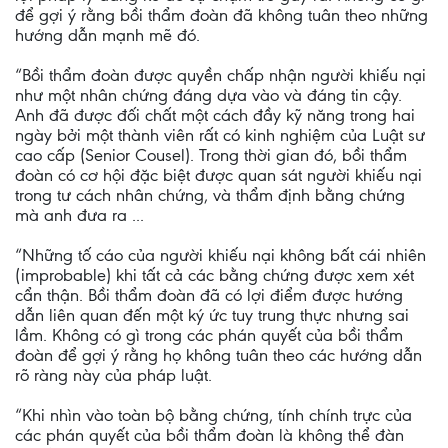
để gợi ý rằng bồi thẩm đoàn đã không tuân theo những
hướng dẫn mạnh mẽ đó.
“Bồi thẩm đoàn được quyền chấp nhận người khiếu nại
như một nhân chứng đáng dựa vào và đáng tin cậy.
Anh đã được đối chất một cách đầy kỹ năng trong hai
ngày bởi một thành viên rất có kinh nghiệm của Luật sư
cao cấp (Senior Cousel). Trong thời gian đó, bồi thẩm
đoàn có cơ hội đặc biệt được quan sát người khiếu nại
trong tư cách nhân chứng, và thẩm định bằng chứng
mà anh đưa ra ...
“Những tố cáo của người khiếu nại không bất cái nhiên
(improbable) khi tất cả các bằng chứng được xem xét
cẩn thận. Bồi thẩm đoàn đã có lợi điểm được hướng
dẫn liên quan đến một ký ức tuy trung thực nhưng sai
lầm. Không có gì trong các phán quyết của bồi thẩm
đoàn để gợi ý rằng họ không tuân theo các hướng dẫn
rõ ràng này của pháp luật.
“Khi nhìn vào toàn bộ bằng chứng, tính chính trực của
các phán quyết của bồi thẩm đoàn là không thể đàn