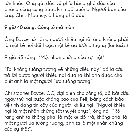
lớn khác. Ông gật đầu về phía hàng ghế đầu của
phòng công cộng trước khi ngồi xuống. Người bạn của
ông, Chris Meaney, ở hàng ghế đầu.
9 giờ 40 sáng: Công tố mở màn
Ông Boyce nói rằng người khiếu nại rõ ràng không phải
là một kẻ nói dối hoặc một kẻ ưa tưởng tượng (fantasist).
9 giờ 45 sáng: “Một nhân chứng của sự thật”
“Tôi không tưởng tượng về những điều này” đó là câu
trả lời được người khiếu nại đưa ra khi anh được cho
biết anh là một người “ưa tưởng tượng”.
Christopher Boyce, QC, đại diện cho công tố, đã bắt đầu
ngày thứ hai cuộc kháng cáo của Pell, bằng cách bảo
vệ tính đáng tin cậy của người khiếu nại. “Người khiếu
nại là một nhân chứng rất thuyết phục”, ông nói. “Rõ
ràng anh ta không phải là một kẻ dối trá, không phải là
một người ưa tưởng tượng, anh ta là một nhân chứng
của sự thật”.