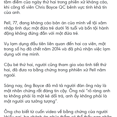
tâm điểm của ngày thứ hai trong phiên xử kháng cáo,
khi công tố viên Chris Boyce QC bênh vực tính khả tín
của anh.
Pell, 77, đang kháng cáo bản án của mình về tội xâm
nhập tình dục một đứa trẻ dưới 16 tuổi và bốn tội hành
động không đứng đắn với một đứa trẻ.
Vụ lạm dụng đầu tiên liên quan đến hai ca viên, một
trong số họ đã chết năm 2014 và đã phủ nhận việc lạm
dụng với mẹ mình.
Cậu bé thứ hai, người cũng tham gia vào tình tiết thứ
hai, đã đưa ra bằng chứng trong phhiên xử Pell năm
ngoái.
Sáng nay, ông Boyce đã mô tả người đàn ông này là
một nhân chứng rất đáng tin cậy. Ông nói “rõ ràng anh
ta không phải là một kẻ dối trá, anh ấy không phải là
một người ưa tưởng tượng”.
Ông cho biết từ cuốn video về bằng chứng của người
khiếu nại, ba chánh án phúc thẩm có thể thấy nạn nhân