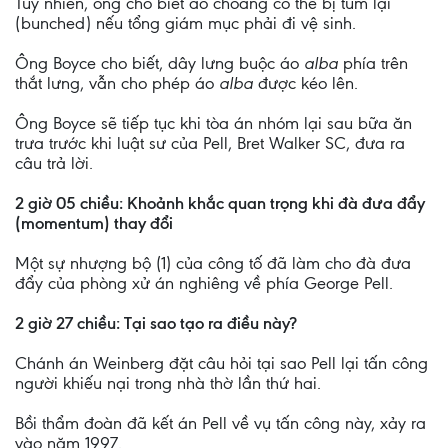
Tuy nhiên, ông cho biết áo choàng có thể bị túm lại
(bunched) nếu tổng giám mục phải đi vệ sinh.
Ông Boyce cho biết, dây lưng buộc áo
alba
phía trên
thắt lưng, vẫn cho phép áo
alba
được kéo lên.
Ông Boyce sẽ tiếp tục khi tòa án nhóm lại sau bữa ăn
trưa trước khi luật sư của Pell, Bret Walker SC, đưa ra
câu trả lời.
2 giờ 05 chiều: Khoảnh khắc quan trọng khi đà đưa đẩy
(momentum) thay đổi
Một sự nhượng bộ (1) của công tố đã làm cho đà đưa
đẩy của phòng xử án nghiêng về phía George Pell.
2 giờ 27 chiều: Tại sao tạo ra điều này?
Chánh án Weinberg đặt câu hỏi tại sao Pell lại tấn công
người khiếu nại trong nhà thờ lần thứ hai.
Bồi thẩm đoàn đã kết án Pell về vụ tấn công này, xảy ra
vào năm 1997.