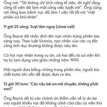
Ông nói: “Tôi không chỉ trích công tố viên, tôi nghĩ rằng
công tố viên đã làm một công việc tuyệt vời”. Ông cũng
nói rằng ban bênh vực đã làm 1 việc rất tốt với “một
phiên xử khó khăn”.
11 giờ 25 sáng: Suýt lâm nguy (close call)
Ông Boyce đã nhắc đích tên nạn nhân trong phiên tòa
sáng nay. Theo luật Victoria, nạn nhân của các vụ tấn
công tình dục thường không được nêu tên.
Có hai nạn nhân trong vụ án, cả hai đều là ca viên khi
họ bị lạm dụng vào giữa những năm 1990.
Một người đưa bằng chứng trong phiên tòa, người kia
chết trước khi vấn đề được đưa ra tòa.
12 giờ 30 trưa: ‘Các cậu bé ưa nói chuyện, không phải
sao?’
Ông Boyce đã bị các chánh án thẩm vấn về lý do tại
sao người khiếu nại đã không cảnh cáo cậu ca viên thứ