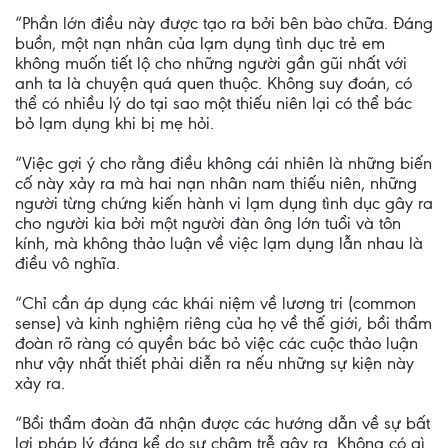
“Phần lớn điều này được tạo ra bởi bên bào chữa. Đáng
buồn, một nạn nhân của lạm dụng tình dục trẻ em
không muốn tiết lộ cho những người gần gũi nhất với
anh ta là chuyện quá quen thuộc. Không suy đoán, có
thể có nhiều lý do tại sao một thiếu niên lại có thể bác
bỏ lạm dụng khi bị mẹ hỏi.
“Việc gợi ý cho rằng điều không cái nhiên là những biến
cố này xảy ra mà hai nạn nhân nam thiếu niên, những
người từng chứng kiến hành vi lạm dụng tình dục gây ra
cho người kia bởi một người đàn ông lớn tuổi và tôn
kính, mà không thảo luận về việc lạm dụng lẫn nhau là
điều vô nghĩa.
“Chỉ cần áp dụng các khái niệm về lương tri (common
sense) và kinh nghiệm riêng của họ về thế giới, bồi thẩm
đoàn rõ ràng có quyền bác bỏ việc các cuộc thảo luận
như vậy nhất thiết phải diễn ra nếu những sự kiện này
xảy ra.
“Bồi thẩm đoàn đã nhận được các hướng dẫn về sự bất
lợi pháp lý đáng kể do sự chậm trễ gây ra. Không có gì