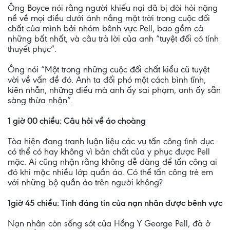
Ông Boyce nói rằng người khiếu nại đã bị đòi hỏi nặng
nề về mọi điều dưới ánh nắng mặt trời trong cuộc đối
chất của mình bởi nhóm bênh vực Pell, bao gồm cả
những bất nhất, và câu trả lời của anh “tuyệt đối có tính
thuyết phục”.
Ông nói “Một trong những cuộc đối chất kiểu cũ tuyệt
vời về vấn đề đó. Anh ta đối phó một cách bình tĩnh,
kiên nhẫn, những điều mà anh ấy sai phạm, anh ấy sẵn
sàng thừa nhận”.
1 giờ 00 chiều: Câu hỏi về áo choàng
Tòa hiện đang tranh luận liệu các vụ tấn công tình dục
có thể có hay không vì bản chất của y phục được Pell
mặc. Ai cũng nhận rằng không dễ dàng để tấn công ai
đó khi mặc nhiều lớp quần áo. Có thể tấn công trẻ em
với những bộ quần áo trên người không?
1giờ 45 chiều: Tính đáng tin của nạn nhân được bênh vực
Nạn nhân còn sống sót của Hồng Y George Pell, đã ở