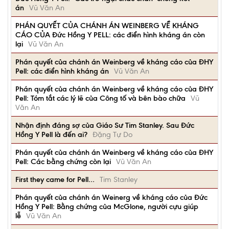
án
Vũ Văn An
PHÁN QUYẾT CỦA CHÁNH ÁN WEINBERG VỀ KHÁNG
CÁO CỦA Đức Hồng Y PELL: các điển hình kháng án còn
lại
Vũ Văn An
Phán quyết của chánh án Weinberg về kháng cáo của ĐHY
Pell: các điển hình kháng án
Vũ Văn An
Phán quyết của chánh án Weinberg về kháng cáo của ĐHY
Pell: Tóm tắt các lý lẽ của Công tố và bên bào chữa
Vũ
Văn An
Nhận định đáng sợ của Giáo Sư Tim Stanley. Sau Đức
Hồng Y Pell là đến ai?
Đặng Tự Do
Phán quyết của chánh án Weinberg về kháng cáo của ĐHY
Pell: Các bằng chứng còn lại
Vũ Văn An
First they came for Pell…
Tim Stanley
Phán quyết của chánh án Weinerg về kháng cáo của Đức
Hồng Y Pell: Bằng chứng của McGlone, người cựu giúp
lễ
Vũ Văn An