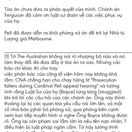
Tòa án chưa đưa ra phán quyết của mình. Chánh án
Ferguson đã cảm ơn luật sư đoàn về các việc phục vụ
của họ.
Pell đã được dẫn ra khỏi phòng xử án để trở lại Nhà tù
Lượng giá Melbourne.
________________________________________________
(1) Tờ The Australian không nói rõ nhượng bộ nào và nó
làm thay đổi đà đưa đẩy ở tòa án ra sao. Nhưng các
báo chí khác thì cho hay:
việc phản bác của công tố viện hôm nay không khá
lắm: CNA chẳng hạn cho chạy hàng tít "Prosecution
falters during Cardinal Pell appeal hearing" và tường
rình rằng Luật Sư của họ (Boyce) lúng túng (struggled)
khi trả lời các câu hỏi của các chánh án. Ông này thỉnh
thoảng lại bị các quan tòa yêu cầu nói lớn lên, và một
số nhà báo pjhải bỏ phòng xử, qua phòng bên cạnh
xem trực tiếp truyền hình vì nghe Ông Boyce không được
rõ. Ông lại còn phạm sai lầm lớn là nêu tên nạn nhân, 1
điều hiện bị luật pháp ngăn cấm. Tờ này tường trình