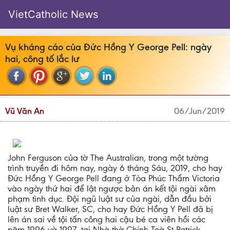
VietCatholic News
Vụ kháng cáo của Đức Hồng Y George Pell: ngày
hai, công tố lắc lư
Vũ Văn An
06/Jun/2019
John Ferguson của tờ The Australian, trong một tường
trình truyền đi hôm nay, ngày 6 tháng Sáu, 2019, cho hay
Đức Hồng Y George Pell đang ở Tòa Phúc Thẩm Victoria
vào ngày thứ hai để lật ngược bản án kết tội ngài xâm
phạm tình dục. Đội ngũ luật sư của ngài, dẫn đầu bởi
luật sư Bret Walker, SC, cho hay Đức Hồng Y Pell đã bị
lên án sai về tội tấn công hai cậu bé ca viên hồi các
năm 1996 và 1997, tại Nhà thờ Chính Toà St Patrick,