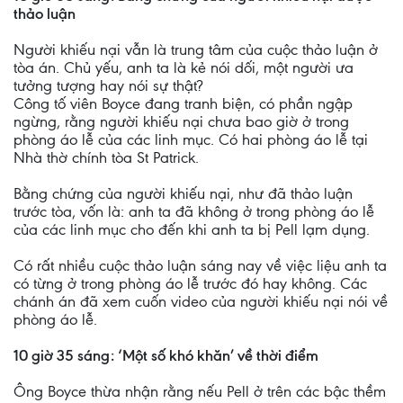
thảo luận
Người khiếu nại vẫn là trung tâm của cuộc thảo luận ở
tòa án. Chủ yếu, anh ta là kẻ nói dối, một người ưa
tưởng tượng hay nói sự thật?
Công tố viên Boyce đang tranh biện, có phần ngập
ngừng, rằng người khiếu nại chưa bao giờ ở trong
phòng áo lễ của các linh mục. Có hai phòng áo lễ tại
Nhà thờ chính tòa St Patrick.
Bằng chứng của người khiếu nại, như đã thảo luận
trước tòa, vốn là: anh ta đã không ở trong phòng áo lễ
của các linh mục cho đến khi anh ta bị Pell lạm dụng.
Có rất nhiều cuộc thảo luận sáng nay về việc liệu anh ta
có từng ở trong phòng áo lễ trước đó hay không. Các
chánh án đã xem cuốn video của người khiếu nại nói về
phòng áo lễ.
10 giờ 35 sáng: ‘Một số khó khăn’ về thời điểm
Ông Boyce thừa nhận rằng nếu Pell ở trên các bậc thềm