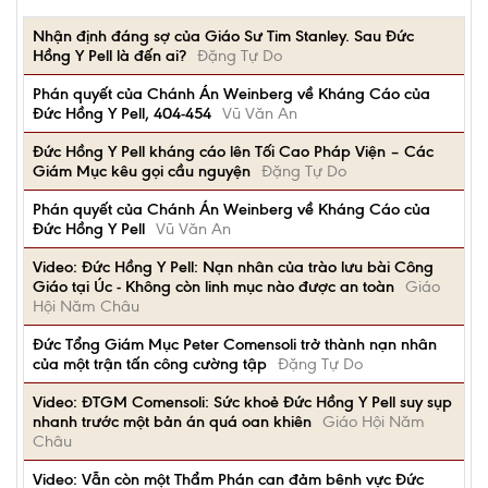
Nhận định đáng sợ của Giáo Sư Tim Stanley. Sau Đức
Hồng Y Pell là đến ai?
Đặng Tự Do
Phán quyết của Chánh Án Weinberg về Kháng Cáo của
Đức Hồng Y Pell, 404-454
Vũ Văn An
Đức Hồng Y Pell kháng cáo lên Tối Cao Pháp Viện – Các
Giám Mục kêu gọi cầu nguyện
Đặng Tự Do
Phán quyết của Chánh Án Weinberg về Kháng Cáo của
Đức Hồng Y Pell
Vũ Văn An
Video: Đức Hồng Y Pell: Nạn nhân của trào lưu bài Công
Giáo tại Úc - Không còn linh mục nào được an toàn
Giáo
Hội Năm Châu
Đức Tổng Giám Mục Peter Comensoli trở thành nạn nhân
của một trận tấn công cường tập
Đặng Tự Do
Video: ĐTGM Comensoli: Sức khoẻ Đức Hồng Y Pell suy sụp
nhanh trước một bản án quá oan khiên
Giáo Hội Năm
Châu
Video: Vẫn còn một Thẩm Phán can đảm bênh vực Đức