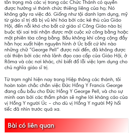
tôn trọng mà các vị trong các Chức Thánh có quyền
được hưởng vì thánh chức thiêng liêng của họ; Nó
không gây ra việc đó. Giống như tội danh lạm dụng, mỹ
từ giáo sĩ trị đã bị vũ khí hóa bởi các kẻ thù của Giáo
Hội, đến nỗi khó cho bất cứ giáo sĩ Công Giáo nào bị
buộc tội sai trái nhận được một cuộc xử công bằng hoặc
một phiên tòa công bằng. Bầu không khí công cộng đầy
hằn học xuất hiện nguyên hình ở Úc bất cứ khi nào
những chữ “George Pell” được nói đến, đã không được
cải thiện bởi các nhà lãnh đạo cao cấp của Giáo Hội, ở
Rôma và các nơi khác, chỉ biết đổ lỗi việc lạm dụng cho
chủ nghĩa giáo sĩ trị.
Từ trạm nghỉ hiện nay trong Hiệp thông các thánh, tôi
hoàn toàn chắc chắn việc Đức Hồng Y Francis George
đang cầu bầu cho Đức Hồng Y George Pell, và cho sự
minh oan bởi các thẩm phán sẽ nghe lời kháng cáo của
vị Hồng Y người Úc – cho dù vị Hồng Y người Mỹ hối
tiếc đã nhìn trước quá xa.
Bài có liên quan