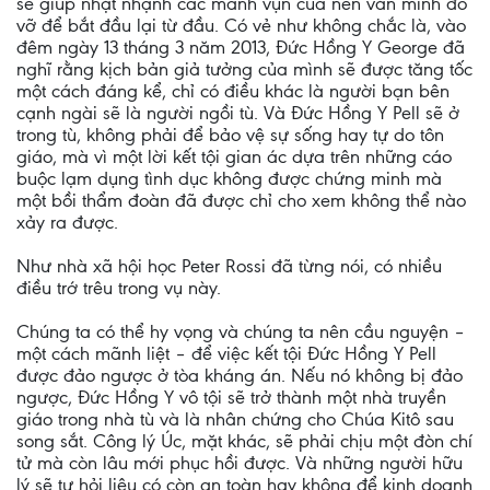
sẽ giúp nhặt nhạnh các mảnh vụn của nền văn minh đổ
vỡ để bắt đầu lại từ đầu. Có vẻ như không chắc là, vào
đêm ngày 13 tháng 3 năm 2013, Đức Hồng Y George đã
nghĩ rằng kịch bản giả tưởng của mình sẽ được tăng tốc
một cách đáng kể, chỉ có điều khác là người bạn bên
cạnh ngài sẽ là người ngồi tù. Và Đức Hồng Y Pell sẽ ở
trong tù, không phải để bảo vệ sự sống hay tự do tôn
giáo, mà vì một lời kết tội gian ác dựa trên những cáo
buộc lạm dụng tình dục không được chứng minh mà
một bồi thẩm đoàn đã được chỉ cho xem không thể nào
xảy ra được.
Như nhà xã hội học Peter Rossi đã từng nói, có nhiều
điều trớ trêu trong vụ này.
Chúng ta có thể hy vọng và chúng ta nên cầu nguyện –
một cách mãnh liệt – để việc kết tội Đức Hồng Y Pell
được đảo ngược ở tòa kháng án. Nếu nó không bị đảo
ngược, Đức Hồng Y vô tội sẽ trở thành một nhà truyền
giáo trong nhà tù và là nhân chứng cho Chúa Kitô sau
song sắt. Công lý Úc, mặt khác, sẽ phải chịu một đòn chí
tử mà còn lâu mới phục hồi được. Và những người hữu
lý sẽ tự hỏi liệu có còn an toàn hay không để kinh doanh