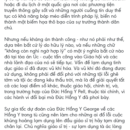
hoặc đi du lịch ở một quốc gia nơi các phương tiện
truyền thông gây sốt và những người cuồng tín duy thế
tục có khả năng bóp méo diễn trình pháp lý, biến nó
thành một biếm họa thô bạo của sự trưởng thành dân
chủ.
Nhưng nếu kháng án thành công - như nó phải như thế,
dựa trên bất cứ lý do hữu lý nào, và nếu những chữ
“không còn nghi ngờ hợp lý” có một ý nghĩa bất cứ nào
đó tại tòa án Úc - cuộc tấn công vào Giáo hội và các
nhà lãnh đạo của nó sẽ tiếp tục. Vấn đề lạm dụng tình
dục giáo sĩ đã được vũ khí hóa. Và vũ khí đó đang được
sử dụng, không phải để đối phó với những tội lỗi ghê
tởm và tội ác đang kêu thấu trời, mà là để giải quyết tất
cả các loại điểm số khác, thuộc giáo hội, chính trị, và,
trong trường hợp của Đức Hồng Y Pell, thuộc tài chính, vì
các hành vi đồi bại mà Đức Hồng Y đã phơi bày.
Sự gia tốc dự đoán của Đức Hồng Y George về các
Hồng Y trong tù cũng nên làm cho những ai đổ lỗi cuộc
khủng hoảng lạm dụng lên đầu giáo sĩ trị hãy tạm dừng
chân lại. Chủ nghĩa giáo sĩ trị - sự lạm dụng tà ác lòng