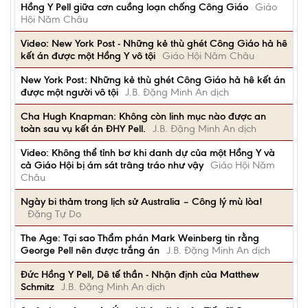
Hồng Y Pell giữa cơn cuồng loạn chống Công Giáo
Giáo
Hội Năm Châu
Video: New York Post - Những kẻ thù ghét Công Giáo hả hê
kết án được một Hồng Y vô tội
Giáo Hội Năm Châu
New York Post: Những kẻ thù ghét Công Giáo hả hê kết án
được một người vô tội
J.B. Đặng Minh An dịch
Cha Hugh Knapman: Không còn linh mục nào được an
toàn sau vụ kết án ĐHY Pell.
J.B. Đặng Minh An dịch
Video: Không thể tỉnh bơ khi danh dự của một Hồng Y và
cả Giáo Hội bị ám sát trâng tráo như vậy
Giáo Hội Năm
Châu
Ngày bi thảm trong lịch sử Australia – Công lý mù lòa!
Đặng Tự Do
The Age: Tại sao Thẩm phán Mark Weinberg tin rằng
George Pell nên được trắng án
J.B. Đặng Minh An dịch
Đức Hồng Y Pell, Dê tế thần - Nhận định của Matthew
Schmitz
J.B. Đặng Minh An dịch