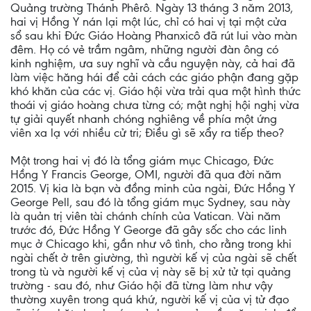
Quảng trường Thánh Phêrô. Ngày 13 tháng 3 năm 2013,
hai vị Hồng Y nán lại một lúc, chỉ có hai vị tại một cửa
sổ sau khi Đức Giáo Hoàng Phanxicô đã rút lui vào màn
đêm. Họ có vẻ trầm ngâm, những người đàn ông có
kinh nghiệm, ưa suy nghĩ và cầu nguyện này, cả hai đã
làm việc hăng hái để cải cách các giáo phận đang gặp
khó khăn của các vị. Giáo hội vừa trải qua một hình thức
thoái vị giáo hoàng chưa từng có; mật nghị hội nghị vừa
tự giải quyết nhanh chóng nghiêng về phía một ứng
viên xa lạ với nhiều cử tri; Điều gì sẽ xẩy ra tiếp theo?
Một trong hai vị đó là tổng giám mục Chicago, Đức
Hồng Y Francis George, OMI, người đã qua đời năm
2015. Vị kia là bạn và đồng minh của ngài, Đức Hồng Y
George Pell, sau đó là tổng giám mục Sydney, sau này
là quản trị viên tài chánh chính của Vatican. Vài năm
trước đó, Đức Hồng Y George đã gây sốc cho các linh
mục ở Chicago khi, gần như vô tình, cho rằng trong khi
ngài chết ở trên giường, thì người kế vị của ngài sẽ chết
trong tù và người kế vị của vị này sẽ bị xử tử tại quảng
trường - sau đó, như Giáo hội đã từng làm như vậy
thường xuyên trong quá khứ, người kế vị của vị tử đạo