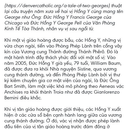
(https://denvercatholic.org/a-tale-of-two-georges) thuật
lại câu truyện năm xưa về hai vị Hồng Y cùng mang tên
George như Ông: Đức Hồng Y Francis George của
Chicago và Đức Hồng Y George Pell của Văn Phòng
Kinh Tế Tòa Thánh, nhân vụ vị sau ngồi tù
:
Khi một vị giáo hoàng được bầu, các Hồng Y, những vị
vừa chọn ngài, tiến vào Phòng Phép Lành trên cổng vây
kín của Vương cung Thánh đường Thánh Phêrô. Đó là
một hành trình đầy thách yhức đối với một số vị: Vào
năm 2005, Đức Hồng Y già yếu, 79 tuổi, William Baum,
đã được đưa ra khỏi Nhà nguyện Sistine, qua vương
cung thánh đường, và đến Phòng Phép Lành bởi vị thư
ký kiêm chuyên gia cơ mật viện của ngài, là Đức Ông
Bart Smith, làm một việc khá mô phỏng theo Aeneas vác
Anchises ra khỏi thành Troia như đã được Gianlorenzo
Bernini điêu khắc.
Khi vị tân giáo hoàng được giới thiệu, các Hồng Y xuất
hiện ở các cửa sổ bên cạnh hành lang giữa của vương
cung thánh đường; Ở đó, vác vị nhận được phép lành
đầu tiên của vị tân giáo hoàng trước đám đông ở