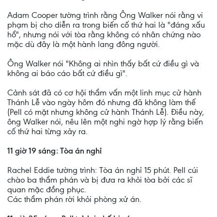
Adam Cooper tường trình rằng Ông Walker nói rằng vi
phạm bị cho diễn ra trong biến cố thứ hai là "đáng xấu
hổ", nhưng nói với tòa rằng không có nhân chứng nào
mặc dù đây là một hành lang đông người.
Ông Walker nói "Không ai nhìn thấy bất cứ điều gì và
không ai báo cáo bất cứ điều gì".
Cảnh sát đã có cơ hội thẩm vấn một linh mục cử hành
Thánh Lễ vào ngày hôm đó nhưng đã không làm thế
(Pell có mặt nhưng không cử hành Thánh Lễ). Điều này,
ông Walker nói, nêu lên một nghi ngờ hợp lý rằng biến
cố thứ hai từng xảy ra.
11 giờ 19 sáng: Tòa án nghỉ
Rachel Eddie tường trình: Tòa án nghỉ 15 phút. Pell cúi
chào ba thẩm phán và bị đưa ra khỏi tòa bởi các sĩ
quan mặc đồng phục.
Các thẩm phán rời khỏi phòng xử án.