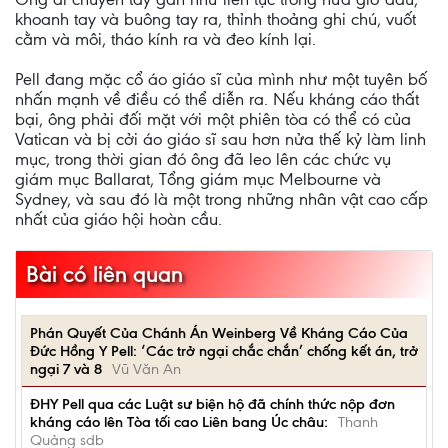
khoanh tay và buông tay ra, thỉnh thoảng ghi chú, vuốt
cằm và môi, tháo kính ra và đeo kính lại.
Pell đang mặc cổ áo giáo sĩ của mình như một tuyên bố
nhấn mạnh về điều có thể diễn ra. Nếu kháng cáo thất
bại, ông phải đối mặt với một phiên tòa có thể có của
Vatican và bị cởi áo giáo sĩ sau hơn nửa thế kỷ làm linh
mục, trong thời gian đó ông đã leo lên các chức vụ
giám mục Ballarat, Tổng giám mục Melbourne và
Sydney, và sau đó là một trong những nhân vật cao cấp
nhất của giáo hội hoàn cầu.
Bài có liên quan
Phán Quyết Của Chánh Án Weinberg Về Kháng Cáo Của
Đức Hồng Y Pell: ‘Các trở ngại chắc chắn’ chống kết án, trở
ngại 7 và 8
Vũ Văn An
ĐHY Pell qua các Luật sư biện hộ đã chính thức nộp đơn
kháng cáo lên Tòa tối cao Liên bang Úc châu:
Thanh
Quảng sdb