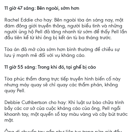
11 giờ 47 sáng: Bên ngoài, sớm hơn
Rachel Eddie cho hay: Bên ngoài tòa án sáng nay, một
đám đông giới truyền thông, người biểu tình và những
người ủng hộ Pell đã tăng nhanh từ sớm để thấy Pell lần
đầu tiên kể từ khi ông bị kết án tù ba tháng trước.
Tòa án đã mở cửa sớm hơn bình thường để chiều sự
lưu ý mạnh mẽ đối với vụ kháng cáo.
11 giờ 55 sáng: Trong khi đó, tại ghế bị cáo
Tòa phúc thẩm đang trực tiếp truyền hình biến cố này
nhưng máy quay sẽ chỉ quay các thẩm phán, không
quay Pell.
Debbie Cuthbertson cho hay: Khi luật sư bào chữa trình
bầy các cơ sở của cuộc kháng cáo của ông, Pell ngồi
khoanh tay, một quyển sổ tay màu vàng và cây bút trước
mặt.
Ông di chuyển tay gần như liên tục trong nửa giờ đầu,