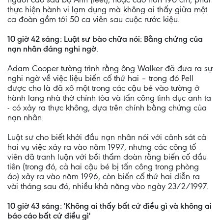
thực hiện hành vi lạm dụng mà không ai thấy giữa một
ca đoàn gồm tới 50 ca viên sau cuộc rước kiệu.
10 giờ 42 sáng: Luật sư bào chữa nói: Bằng chứng của
nạn nhân đáng nghi ngờ
.
Adam Cooper tường trình rằng ông Walker đã đưa ra sự
nghi ngờ về việc liệu biến cố thứ hai – trong đó Pell
được cho là đã xô một trong các cậu bé vào tường ở
hành lang nhà thờ chính tòa và tấn công tình dục anh ta
- có xảy ra thực không, dựa trên chính bằng chứng của
nạn nhân.
Luật sư cho biết khởi đầu nạn nhân nói với cảnh sát cả
hai vụ việc xảy ra vào năm 1997, nhưng các công tố
viên đã tranh luận với bồi thẩm đoàn rằng biến cố đầu
tiên (trong đó, cả hai cậu bé bị tấn công trong phòng
áo) xảy ra vào năm 1996, còn biến cố thứ hai diễn ra
vài tháng sau đó, nhiều khả năng vào ngày 23/2/1997.
10 giờ 43 sáng: 'Không ai thấy bất cứ điều gì và không ai
báo cáo bất cứ điều gì'