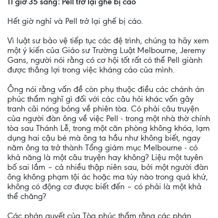
11 giờ 35 sáng: Pell trở lại ghế bị cáo
Hết giờ nghỉ và Pell trở lại ghế bị cáo.
Vì luật sư bảo vệ tiếp tục các đệ trình, chúng ta hãy xem
một ý kiến của Giáo sư Trường Luật Melbourne, Jeremy
Gans, người nói rằng có cơ hội tốt rất có thể Pell giành
được thắng lợi trong việc kháng cáo của mình.
Ông nói rằng vấn đề còn phụ thuộc điều các chánh án
phúc thẩm nghĩ gì đối với các câu hỏi khác vốn gây
tranh cãi nóng bỏng về phiên tòa. Có phải câu truyện
của người đàn ông về việc Pell - trong một nhà thờ chính
tòa sau Thánh Lễ, trong một căn phòng không khóa, lạm
dụng hai cậu bé mà ông ta hầu như không biết, ngay
năm ông ta trở thành Tổng giám mục Melbourne - có
khả năng là một câu truyện hay không? Liệu một tuyên
bố sai lầm – cả nhiều thập niên sau, bởi một người đàn
ông không phạm tội ác hoặc ma túy nào trong quá khứ,
không có động cơ được biết đến – có phải là một khả
thể chăng?
Các phán quyết của Tòa phúc thẩm rằng các phán