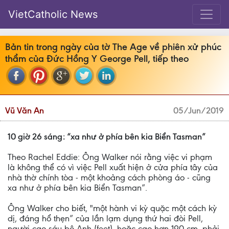
VietCatholic News
Bản tin trong ngày của tờ The Age về phiên xử phúc
thẩm của Đức Hồng Y George Pell, tiếp theo
Vũ Văn An
05/Jun/2019
10 giờ 26 sáng: “xa như ở phía bên kia Biển Tasman”
Theo Rachel Eddie: Ông Walker nói rằng việc vi phạm
là không thể có vì việc Pell xuất hiện ở cửa phía tây của
nhà thờ chính tòa - một khoảng cách phòng áo - cũng
xa như ở phía bên kia Biển Tasman”.
Ông Walker cho biết, "một hành vi kỳ quặc một cách kỳ
dị, đáng hổ thẹn” của lần lạm dụng thứ hai đòi Pell,
người cao sáu bộ Anh (feet), hoặc cao hơn 190 cm, phải