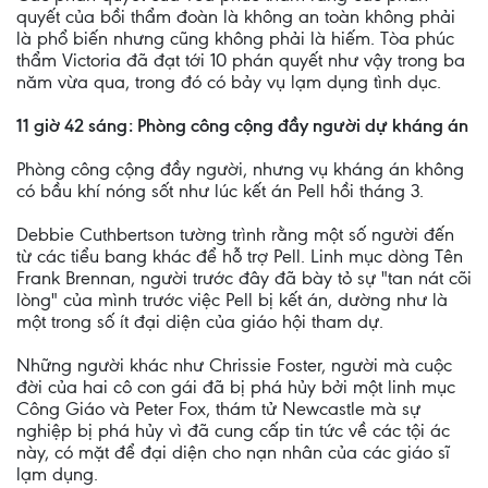
quyết của bồi thẩm đoàn là không an toàn không phải
là phổ biến nhưng cũng không phải là hiếm. Tòa phúc
thẩm Victoria đã đạt tới 10 phán quyết như vậy trong ba
năm vừa qua, trong đó có bảy vụ lạm dụng tình dục.
11 giờ 42 sáng: Phòng công cộng đầy người dự kháng án
Phòng công cộng đầy người, nhưng vụ kháng án không
có bầu khí nóng sốt như lúc kết án Pell hồi tháng 3.
Debbie Cuthbertson tường trình rằng một số người đến
từ các tiểu bang khác để hỗ trợ Pell. Linh mục dòng Tên
Frank Brennan, người trước đây đã bày tỏ sự "tan nát cõi
lòng" của mình trước việc Pell bị kết án, dường như là
một trong số ít đại diện của giáo hội tham dự.
Những người khác như Chrissie Foster, người mà cuộc
đời của hai cô con gái đã bị phá hủy bởi một linh mục
Công Giáo và Peter Fox, thám tử Newcastle mà sự
nghiệp bị phá hủy vì đã cung cấp tin tức về các tội ác
này, có mặt để đại diện cho nạn nhân của các giáo sĩ
lạm dụng.