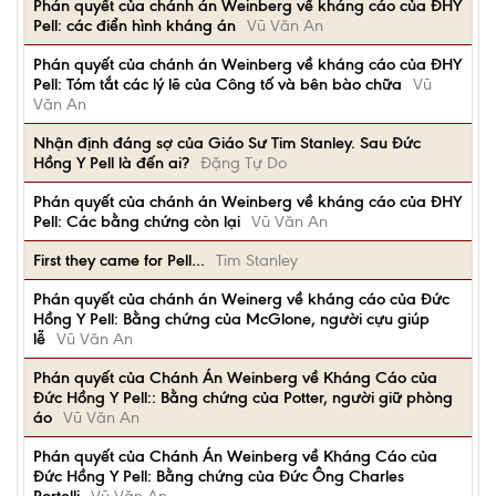
Phán quyết của chánh án Weinberg về kháng cáo của ĐHY
Pell: các điển hình kháng án
Vũ Văn An
Phán quyết của chánh án Weinberg về kháng cáo của ĐHY
Pell: Tóm tắt các lý lẽ của Công tố và bên bào chữa
Vũ
Văn An
Nhận định đáng sợ của Giáo Sư Tim Stanley. Sau Đức
Hồng Y Pell là đến ai?
Đặng Tự Do
Phán quyết của chánh án Weinberg về kháng cáo của ĐHY
Pell: Các bằng chứng còn lại
Vũ Văn An
First they came for Pell…
Tim Stanley
Phán quyết của chánh án Weinerg về kháng cáo của Đức
Hồng Y Pell: Bằng chứng của McGlone, người cựu giúp
lễ
Vũ Văn An
Phán quyết của Chánh Án Weinberg về Kháng Cáo của
Đức Hồng Y Pell:: Bằng chứng của Potter, người giữ phòng
áo
Vũ Văn An
Phán quyết của Chánh Án Weinberg về Kháng Cáo của
Đức Hồng Y Pell: Bằng chứng của Đức Ông Charles