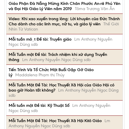
Giáo Phận Đà Nẵng Mừng Kính Chân Phước An-rê Phú Yên
và Đại Hội Giáo Lý Viên năm 2019
Tôma Trương Văn Ân
Video: Khi xao xuyến trong lòng: Lời khuyên của Đức Thánh
Cha dành cho các linh mục, nữ tu, và giáo lý viên
Thế Giới
Nhìn Từ Vatican
Mỗi tuần một Đề tài: Truyền giáo
Lm Anthony Nguyễn
Ngọc Dũng sdb
Mỗi Tuần một Đề tài: Trách nhiệm khi xử dụng Truyền
thông
Lm Anthony Nguyễn Ngọc Dũng sdb
Tiến Trình Và Tổ Chức Một Buổi Gặp Gỡ Giáo
Lý
Maddalena Phạm thị Thúy
Mỗi Tuần Một Đề Tài: Học Thuyết Xã Hội của Giáo Hội có
bao giờ Hoàn tất không?
Lm Anthony Nguyễn Ngọc Dũng
sdb
Mỗi tuần một Đề tài: Kỹ Thuật Số
Lm Anthony Nguyễn
Ngọc Dũng sdb
Mỗi Tuần Một Đề Tài: Học Thuyết Xã Hội Kitô Giáo
Lm
Anthony Nguyễn Ngọc Dũng sdb