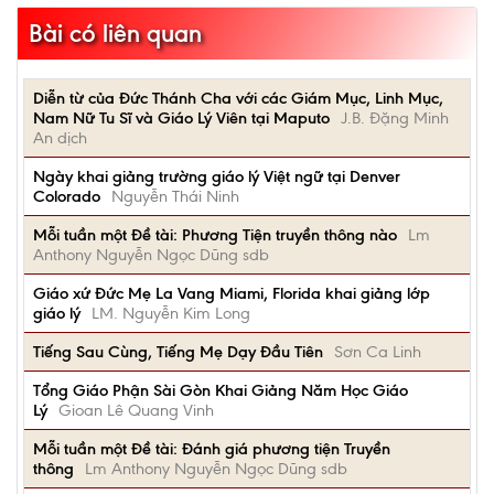
Bài có liên quan
Diễn từ của Đức Thánh Cha với các Giám Mục, Linh Mục,
Nam Nữ Tu Sĩ và Giáo Lý Viên tại Maputo
J.B. Đặng Minh
An dịch
Ngày khai giảng trường giáo lý Việt ngữ tại Denver
Colorado
Nguyễn Thái Ninh
Mỗi tuần một Đề tài: Phương Tiện truyền thông nào
Lm
Anthony Nguyễn Ngọc Dũng sdb
Giáo xứ Đức Mẹ La Vang Miami, Florida khai giảng lớp
giáo lý
LM. Nguyễn Kim Long
Tiếng Sau Cùng, Tiếng Mẹ Dạy Đầu Tiên
Sơn Ca Linh
Tổng Giáo Phận Sài Gòn Khai Giảng Năm Học Giáo
Lý
Gioan Lê Quang Vinh
Mỗi tuần một Đề tài: Đánh giá phương tiện Truyền
thông
Lm Anthony Nguyễn Ngọc Dũng sdb