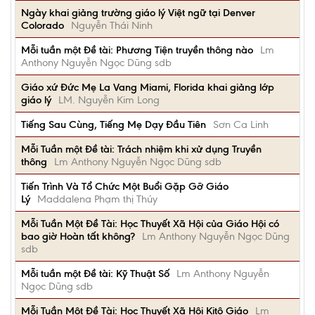
Ngày khai giảng trường giáo lý Việt ngữ tại Denver
Colorado
Nguyễn Thái Ninh
Mỗi tuần một Đề tài: Phương Tiện truyền thông nào
Lm
Anthony Nguyễn Ngọc Dũng sdb
Giáo xứ Đức Mẹ La Vang Miami, Florida khai giảng lớp
giáo lý
LM. Nguyễn Kim Long
Tiếng Sau Cùng, Tiếng Mẹ Dạy Đầu Tiên
Sơn Ca Linh
Mỗi Tuần một Đề tài: Trách nhiệm khi xử dụng Truyền
thông
Lm Anthony Nguyễn Ngọc Dũng sdb
Tiến Trình Và Tổ Chức Một Buổi Gặp Gỡ Giáo
Lý
Maddalena Phạm thị Thúy
Mỗi Tuần Một Đề Tài: Học Thuyết Xã Hội của Giáo Hội có
bao giờ Hoàn tất không?
Lm Anthony Nguyễn Ngọc Dũng
sdb
Mỗi tuần một Đề tài: Kỹ Thuật Số
Lm Anthony Nguyễn
Ngọc Dũng sdb
Mỗi Tuần Một Đề Tài: Học Thuyết Xã Hội Kitô Giáo
Lm