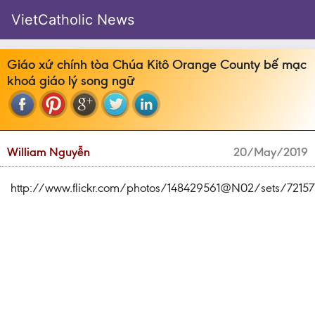
VietCatholic News
Giáo xứ chính tòa Chúa Kitô Orange County bế mạc
khoá giáo lý song ngữ
William Nguyễn
20/May/2019
http://www.flickr.com/photos/148429561@N02/sets/721