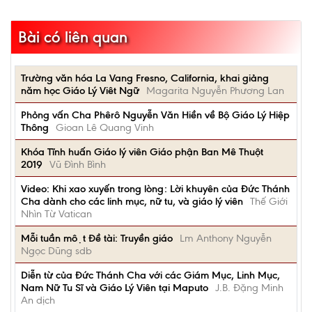
Bài có liên quan
Trường văn hóa La Vang Fresno, California, khai giảng
năm học Giáo Lý Viêt Ngữ
Magarita Nguyễn Phương Lan
Phỏng vấn Cha Phêrô Nguyễn Văn Hiền về Bộ Giáo Lý Hiệp
Thông
Gioan Lê Quang Vinh
Khóa Tĩnh huấn Giáo lý viên Giáo phận Ban Mê Thuột
2019
Vũ Đình Bình
Video: Khi xao xuyến trong lòng: Lời khuyên của Đức Thánh
Cha dành cho các linh mục, nữ tu, và giáo lý viên
Thế Giới
Nhìn Từ Vatican
Mỗi tuần một Đề tài: Truyền giáo
Lm Anthony Nguyễn
Ngọc Dũng sdb
Diễn từ của Đức Thánh Cha với các Giám Mục, Linh Mục,
Nam Nữ Tu Sĩ và Giáo Lý Viên tại Maputo
J.B. Đặng Minh
An dịch