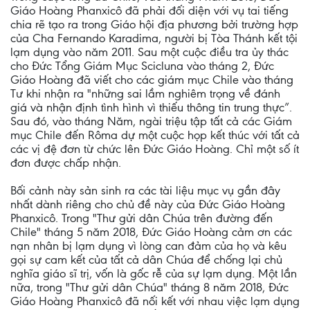
Giáo Hoàng Phanxicô đã phải đối diện với vụ tai tiếng
chia rẽ tạo ra trong Giáo hội địa phương bởi trường hợp
của Cha Fernando Karadima, người bị Tòa Thánh kết tội
lạm dụng vào năm 2011. Sau một cuộc điều tra ủy thác
cho Đức Tổng Giám Mục Scicluna vào tháng 2, Đức
Giáo Hoàng đã viết cho các giám mục Chile vào tháng
Tư khi nhận ra "những sai lầm nghiêm trọng về đánh
giá và nhận định tình hình vì thiếu thông tin trung thực”.
Sau đó, vào tháng Năm, ngài triệu tập tất cả các Giám
mục Chile đến Rôma dự một cuộc họp kết thúc với tất cả
các vị đệ đơn từ chức lên Đức Giáo Hoàng. Chỉ một số ít
đơn được chấp nhận.
Bối cảnh này sản sinh ra các tài liệu mục vụ gần đây
nhất dành riêng cho chủ đề này của Đức Giáo Hoàng
Phanxicô. Trong "Thư gửi dân Chúa trên đường đến
Chile" tháng 5 năm 2018, Đức Giáo Hoàng cảm ơn các
nạn nhân bị lạm dụng vì lòng can đảm của họ và kêu
gọi sự cam kết của tất cả dân Chúa để chống lại chủ
nghĩa giáo sĩ trị, vốn là gốc rễ của sự lạm dụng. Một lần
nữa, trong "Thư gửi dân Chúa" tháng 8 năm 2018, Đức
Giáo Hoàng Phanxicô đã nối kết với nhau việc lạm dụng