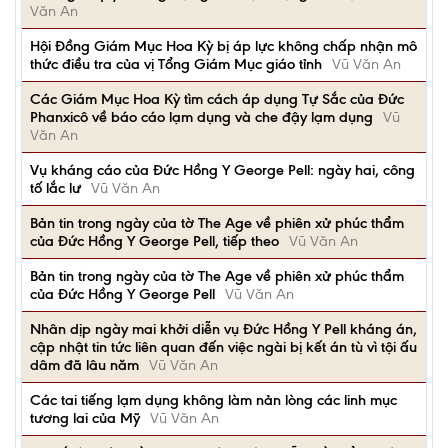
Văn An
Hội Đồng Giám Mục Hoa Kỳ bị áp lực không chấp nhận mô
thức điều tra của vị Tổng Giám Mục giáo tỉnh
Vũ Văn An
Các Giám Mục Hoa Kỳ tìm cách áp dụng Tự Sắc của Đức
Phanxicô về báo cáo lạm dụng và che đậy lạm dụng
Vũ
Văn An
Vụ kháng cáo của Đức Hồng Y George Pell: ngày hai, công
tố lắc lư
Vũ Văn An
Bản tin trong ngày của tờ The Age về phiên xử phúc thẩm
của Đức Hồng Y George Pell, tiếp theo
Vũ Văn An
Bản tin trong ngày của tờ The Age về phiên xử phúc thẩm
của Đức Hồng Y George Pell
Vũ Văn An
Nhân dịp ngày mai khởi diễn vụ Đức Hồng Y Pell kháng án,
cập nhật tin tức liên quan đến việc ngài bị kết án tù vì tội ấu
dâm đã lâu năm
Vũ Văn An
Các tai tiếng lạm dụng không làm nản lòng các linh mục
tương lai của Mỹ
Vũ Văn An