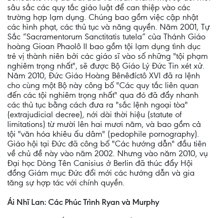
sâu sắc các quy tắc giáo luật để can thiệp vào các
trường hợp lạm dụng. Chúng bao gồm việc cập nhật
các hình phạt, các thủ tục và năng quyền. Năm 2001, Tự
Sắc “Sacramentorum Sanctitatis tutela” của Thánh Giáo
hoàng Gioan Phaolô II bao gồm tội lạm dụng tình dục
trẻ vị thành niên bởi các giáo sĩ vào số những "tội phạm
nghiêm trọng nhất", sẽ được Bộ Giáo Lý Đức Tin xét xử.
Năm 2010, Đức Giáo Hoàng Bênêđíctô XVI đã ra lệnh
cho cùng một Bộ này công bố "Các quy tắc liên quan
đến các tội nghiêm trọng nhất" qua đó đã đẩy nhanh
các thủ tục bằng cách đưa ra "sắc lệnh ngoại tòa"
(extrajudicial decree), nới dài thời hiệu (statute of
limitations) từ mười lên hai mươi năm, và bao gồm cả
tội "văn hóa khiêu ấu dâm" (pedophile pornography).
Giáo hội tại Đức đã công bố "Các hướng dẫn" đầu tiên
về chủ đề này vào năm 2002. Nhưng vào năm 2010, vụ
Đại học Dòng Tên Canisius ở Berlin đã thúc đẩy Hội
đồng Giám mục Đức đổi mới các hướng dẫn và gia
tăng sự hợp tác với chính quyền.
Ái Nhĩ Lan: Các Phúc Trình Ryan và Murphy