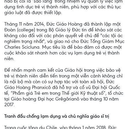
nào bị coi là ‘sao lãng’ trong nhiệm vụ quản lý việc lạm
dụng tình dục trẻ vị thành niên, phù hợp với các thủ tục
giáo luật đã được thiết lập.
Tháng 11 năm 2014, Đức Giáo Hoàng đã thành lập một
Đoàn (college) trong Bộ Giáo lý Đức tin để khảo sát các
kháng cáo đối với các phán quyết về chủ đề "các tội ác
nghiêm trọng nhất", và giao nó cho Đức Tổng Giám Mục
Charles Scicluna. Mục tiêu là để bảo đảm có được một
cuộc khảo sát nhanh hơn các vụ lạm dụng trẻ vị thành
niên.
Để nhấn mạnh cam kết của Giáo hội trong việc bảo vệ
trẻ vị thành niên diễn tiến trong một viễn cảnh không chỉ
là nội bộ mà còn có sự hợp tác với toàn xã hội, Đức
Giáo Hoàng Phanxicô đã hỗ trợ và cổ vũ Đại hội Quốc
tế, “Phẩm giá Trẻ em trong Thế giới Kỹ thuật số”, tổ chức
tại Giáo hoàng Đại học Grêgôrianô vào tháng 10 năm
2017.
Tranh đấu chống lạm dụng và chủ nghĩa giáo sĩ trị
Trong cuộc tông du Chile, vào tháng 1 năm 2018, Đức