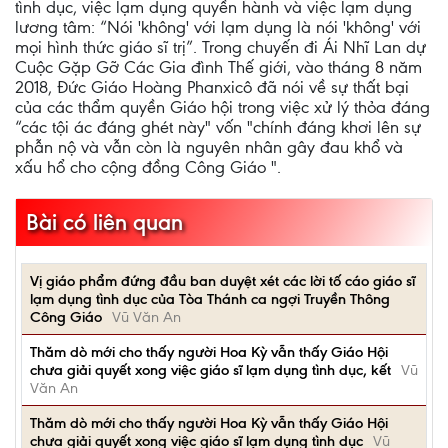
tình dục, việc lạm dụng quyền hành và việc lạm dụng
lương tâm: “Nói 'không' với lạm dụng là nói 'không' với
mọi hình thức giáo sĩ trị”. Trong chuyến đi Ái Nhĩ Lan dự
Cuộc Gặp Gỡ Các Gia đình Thế giới, vào tháng 8 năm
2018, Đức Giáo Hoàng Phanxicô đã nói về sự thất bại
của các thẩm quyền Giáo hội trong việc xử lý thỏa đáng
“các tội ác đáng ghét này" vốn "chính đáng khơi lên sự
phẫn nộ và vẫn còn là nguyên nhân gây đau khổ và
xấu hổ cho cộng đồng Công Giáo ".
Bài có liên quan
Vị giáo phẩm đứng đầu ban duyệt xét các lời tố cáo giáo sĩ
lạm dụng tình dục của Tòa Thánh ca ngợi Truyền Thông
Công Giáo
Vũ Văn An
Thăm dò mới cho thấy người Hoa Kỳ vẫn thấy Giáo Hội
chưa giải quyết xong việc giáo sĩ lạm dụng tình dục, kết
Vũ
Văn An
Thăm dò mới cho thấy người Hoa Kỳ vẫn thấy Giáo Hội
chưa giải quyết xong việc giáo sĩ lạm dụng tình dục
Vũ