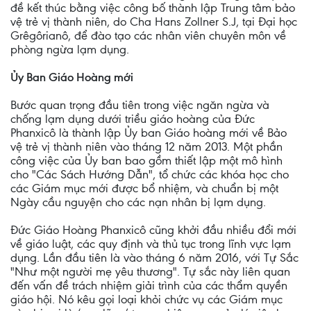
đề kết thúc bằng việc công bố thành lập Trung tâm bảo
vệ trẻ vị thành niên, do Cha Hans Zollner S.J, tại Đại học
Grêgôrianô, để đào tạo các nhân viên chuyên môn về
phòng ngừa lạm dụng.
Ủy Ban Giáo Hoàng mới
Bước quan trọng đầu tiên trong việc ngăn ngừa và
chống lạm dụng dưới triều giáo hoàng của Đức
Phanxicô là thành lập Ủy ban Giáo hoàng mới về Bảo
vệ trẻ vị thành niên vào tháng 12 năm 2013. Một phần
công việc của Ủy ban bao gồm thiết lập một mô hình
cho "Các Sách Hướng Dẫn", tổ chức các khóa học cho
các Giám mục mới được bổ nhiệm, và chuẩn bị một
Ngày cầu nguyện cho các nạn nhân bị lạm dụng.
Đức Giáo Hoàng Phanxicô cũng khởi đầu nhiều đổi mới
về giáo luật, các quy định và thủ tục trong lĩnh vực lạm
dụng. Lần đầu tiên là vào tháng 6 năm 2016, với Tự Sắc
"Như một người mẹ yêu thương". Tự sắc này liên quan
đến vấn đề trách nhiệm giải trình của các thẩm quyền
giáo hội. Nó kêu gọi loại khỏi chức vụ các Giám mục