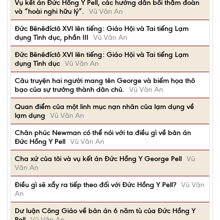
Vụ kết án Đức Hồng Y Pell, các hướng dẫn bồi thẩm đoàn
và “hoài nghi hữu lý”.
Vũ Văn An
Đức Bênêđíctô XVI lên tiếng: Giáo Hội và Tai tiếng Lạm
dụng Tình dục, phần III
Vũ Văn An
Đức Bênêđíctô XVI lên tiếng: Giáo Hội và Tai tiếng Lạm
dụng Tình dục
Vũ Văn An
Câu truyện hai người mang tên George và biếm họa thô
bạo của sự trưởng thành dân chủ.
Vũ Văn An
Quan điểm của một linh mục nạn nhân của lạm dụng về
lạm dụng
Vũ Văn An
Chân phúc Newman có thể nói với ta điều gì về bản án
Đức Hồng Y Pell
Vũ Văn An
Cha xứ của tôi và vụ kết án Đức Hồng Y George Pell
Vũ
Văn An
Điều gì sẽ xẩy ra tiếp theo đối với Đức Hồng Y Pell?
Vũ Văn
An
Dư luận Công Giáo về bản án 6 năm tù của Đức Hồng Y
Pell
Vũ Văn An