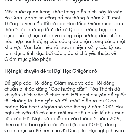
Một bước quan trọng khác trong diễn trình này là việc
Bộ Giáo lý Đức tin công bố hồi tháng 5 năm 2011 một
Thông tư yêu cầu tất cả các Hội đồng Giám mục soạn
thảo "Các hướng dẫn" để xử lý các trường hợp lạm
dụng, hỗ trợ nạn nhân và cung cấp hướng dẫn nhằm
hòa hợp hành động của các giáo phận trong cùng một
khu vực. Văn bản nêu rõ: trách nhiệm xử lý các tội ác
lạm dụng tình dục bởi các giáo sĩ chủ yếu thuộc về
Giám mục giáo phận.
Hội nghị chuyên đề tại Đại Học Grêgôrianô
Để giúp các Hội đồng Giám mục và các Hội dòng
chuẩn bị thỏa đáng "Các hướng dẫn", Tòa Thánh đã
khuyến khích việc tổ chức một Hội nghị chuyên đề quốc
tế "Hướng tới hàn gắn và đổi mới" diễn ra tại Giáo
hoàng Đại học Grêgôrianô vào tháng 2 năm 2012. Hội
nghị chuyên đề có cùng một mục tiêu quốc tế như mục
tiêu của Hội Nghị sắp diễn ra vào tháng 2 năm 2019,
theo nghĩa bao gồm các đại diện của 110 Hội đồng
Giám mục và Bề trên của 35 Dòng Tu. Hội nghị chuyên