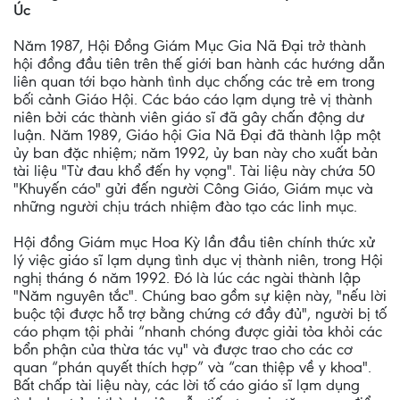
Úc
Năm 1987, Hội Đồng Giám Mục Gia Nã Đại trở thành
hội đồng đầu tiên trên thế giới ban hành các hướng dẫn
liên quan tới bạo hành tình dục chống các trẻ em trong
bối cảnh Giáo Hội. Các báo cáo lạm dụng trẻ vị thành
niên bởi các thành viên giáo sĩ đã gây chấn động dư
luận. Năm 1989, Giáo hội Gia Nã Đại đã thành lập một
ủy ban đặc nhiệm; năm 1992, ủy ban này cho xuất bản
tài liệu "Từ đau khổ đến hy vọng". Tài liệu này chứa 50
"Khuyến cáo" gửi đến người Công Giáo, Giám mục và
những người chịu trách nhiệm đào tạo các linh mục.
Hội đồng Giám mục Hoa Kỳ lần đầu tiên chính thức xử
lý việc giáo sĩ lạm dụng tình dục vị thành niên, trong Hội
nghị tháng 6 năm 1992. Đó là lúc các ngài thành lập
"Năm nguyên tắc". Chúng bao gồm sự kiện này, "nếu lời
buộc tội được hỗ trợ bằng chứng cớ đầy đủ", người bị tố
cáo phạm tội phải “nhanh chóng được giải tỏa khỏi các
bổn phận của thừa tác vụ" và được trao cho các cơ
quan “phán quyết thích hợp” và “can thiệp về y khoa".
Bất chấp tài liệu này, các lời tố cáo giáo sĩ lạm dụng