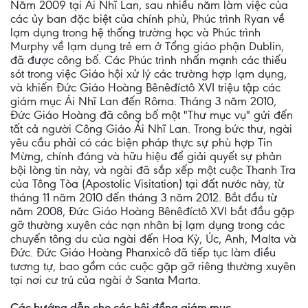
Năm 2009 tại Ái Nhĩ Lan, sau nhiều năm làm việc của
các ủy ban đặc biệt của chính phủ, Phúc trình Ryan về
lạm dụng trong hệ thống trường học và Phúc trình
Murphy về lạm dụng trẻ em ở Tổng giáo phận Dublin,
đã được công bố. Các Phúc trình nhấn mạnh các thiếu
sót trong việc Giáo hội xử lý các trường hợp lạm dụng,
và khiến Đức Giáo Hoàng Bênêđíctô XVI triệu tập các
giám mục Ái Nhĩ Lan đến Rôma. Tháng 3 năm 2010,
Đức Giáo Hoàng đã công bố một "Thư mục vụ" gửi đến
tất cả người Công Giáo Ái Nhĩ Lan. Trong bức thư, ngài
yêu cầu phải có các biện pháp thực sự phù hợp Tin
Mừng, chính đáng và hữu hiệu để giải quyết sự phản
bội lòng tin này, và ngài đã sắp xếp một cuộc Thanh Tra
của Tông Tòa (Apostolic Visitation) tại đất nước này, từ
tháng 11 năm 2010 đến tháng 3 năm 2012. Bắt đầu từ
năm 2008, Đức Giáo Hoàng Bênêđíctô XVI bắt đầu gặp
gỡ thường xuyên các nạn nhân bị lạm dụng trong các
chuyến tông du của ngài đến Hoa Kỳ, Úc, Anh, Malta và
Đức. Đức Giáo Hoàng Phanxicô đã tiếp tục làm điều
tương tự, bao gồm các cuộc gặp gỡ riêng thường xuyên
tại nơi cư trú của ngài ở Santa Marta.
Các hướng dẫn cho các hội đồng giám mục