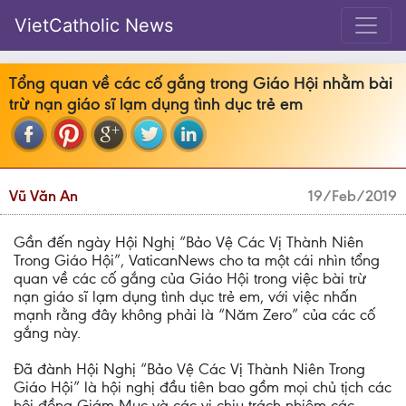
VietCatholic News
Tổng quan về các cố gắng trong Giáo Hội nhằm bài
trừ nạn giáo sĩ lạm dụng tình dục trẻ em
Vũ Văn An
19/Feb/2019
Gần đến ngày Hội Nghị “Bảo Vệ Các Vị Thành Niên
Trong Giáo Hội”, VaticanNews cho ta một cái nhìn tổng
quan về các cố gắng của Giáo Hội trong việc bài trừ
nạn giáo sĩ lạm dụng tình dục trẻ em, với việc nhấn
mạnh rằng đây không phải là “Năm Zero” của các cố
gắng này.
Đã đành Hội Nghị “Bảo Vệ Các Vị Thành Niên Trong
Giáo Hội” là hội nghị đầu tiên bao gồm mọi chủ tịch các
hội đồng Giám Mục và các vị chịu trách nhiệm các