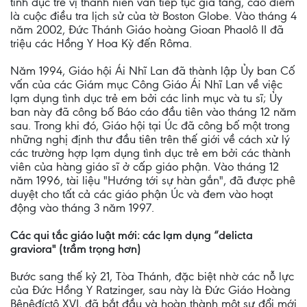
tình dục trẻ vị thành niên vẫn tiếp tục gia tăng, cao điểm
là cuộc điều tra lịch sử của tờ Boston Globe. Vào tháng 4
năm 2002, Đức Thánh Giáo hoàng Gioan Phaolô II đã
triệu các Hồng Y Hoa Kỳ đến Rôma.
Năm 1994, Giáo hội Ái Nhĩ Lan đã thành lập Ủy ban Cố
vấn của các Giám mục Công Giáo Ái Nhĩ Lan về việc
lạm dụng tình dục trẻ em bởi các linh mục và tu sĩ; Ủy
ban này đã công bố Báo cáo đầu tiên vào tháng 12 năm
sau. Trong khi đó, Giáo hội tại Úc đã công bố một trong
những nghị định thư đầu tiên trên thế giới về cách xử lý
các trường hợp lạm dụng tình dục trẻ em bởi các thành
viên của hàng giáo sĩ ở cấp giáo phận. Vào tháng 12
năm 1996, tài liệu "Hướng tới sự hàn gắn", đã được phê
duyệt cho tất cả các giáo phận Úc và đem vào hoạt
động vào tháng 3 năm 1997.
Các qui tắc giáo luật mới: các lạm dụng “delicta
graviora" (trầm trọng hơn)
Bước sang thế kỷ 21, Tòa Thánh, đặc biệt nhờ các nỗ lực
của Đức Hồng Y Ratzinger, sau này là Đức Giáo Hoàng
Bênêđíctô XVI, đã bắt đầu và hoàn thành một sự đổi mới