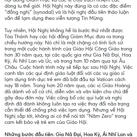
dòng tu thế giới. Hội Nghị này đúng là có các đặc điểm
“đồng nghị” (synodal) và là hội nghị đầu tiên thảo luận
vấn đề lạm dụng theo viễn tượng Tin Mừng.
Tuy nhiên, Hội Nghị không hề là bước thứ nhất được
Tòa Thánh hay các hội đồng Giám Mục đưa ra trong
chiều hướng này. Nó chỉ là một chặng có tính lịch sử
trong một cuộc hành trình của Giáo Hội Công Giáo trong
hơn 30 năm qua, tại các quốc gia như Gia Nã Đại, Hoa
Kỳ, Ái Nhĩ Lan và Úc, và trong hơn 10 năm qua tại Âu
Châu. Cuộc hành trình này sẽ tiếp tục sau Hội Nghị. Việc
canh tân các qui định giáo luật đối với các vụ giáo sĩ
lạm dụng tình dục trẻ em đã bắt đầu tại Vatican cách
nay 18 năm. Trong hơn 20 năm qua, các vị Giáo Hoàng
đã dành vô số cử chỉ, diễn văn và văn kiện cho chủ đề
gây đau đớn này. Việc công bố các qui luật và nghị
định đã đành không luôn tạo ra việc thay đổi não trạng
cần thiết đế chống phá việc lạm dụng. Nhưng về Hội
Nghị sắp tới, không ai có thể nói tới “Năm Zero” trong
cam kết bảo vệ trẻ em của Giáo Hội.
Những bước đầu tiên: Gia Nã Đại, Hoa Kỳ, Ái Nhĩ Lan và