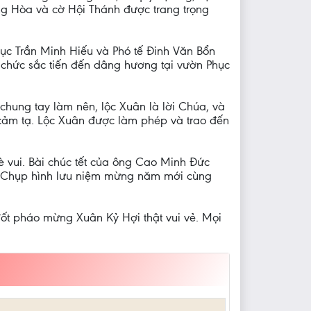
ộng Hòa và cờ Hội Thánh được trang trọng
ục Trần Minh Hiếu và Phó tế Đinh Văn Bổn
vị chức sắc tiến đến dâng hương tại vườn Phục
hung tay làm nên, lộc Xuân là lời Chúa, và
cảm tạ. Lộc Xuân được làm phép và trao đến
è vui. Bài chúc tết của ông Cao Minh Đức
h. Chụp hình lưu niệm mừng năm mới cùng
đốt pháo mừng Xuân Kỷ Hợi thật vui vẻ. Mọi