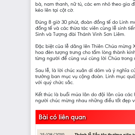
bà, nam thanh, nữ tú, các em nhỏ theo gia đ
kéo lên tại cột cờ.
Đúng 8 giờ 30 phút, đoàn đồng tế do Linh 
đồng tế và các thừa tác viên cùng lễ sinh ti
Sinh và Tượng đài Thánh Vinh Sơn Liêm.
Đặc biệt của lễ dâng lên Thiên Chúa mừng X
hoa đèn tượng trưng cho tấm lòng thành kín
từng người để cùng vui cùng lời Chúa trong
Sau lễ, là lời chúc xuân dí dỏm và ý nghĩa 
trưởng ban mục vụ cộng đoàn. Linh mục quản
với quý chức sắc.
Kết thúc là buổi múa lân do đội lân của các
người chúc mừng nhau những điều tốt đẹp và
Bài có liên quan
25/08/2019
Thánh lễ Sắc tộc thường niên 