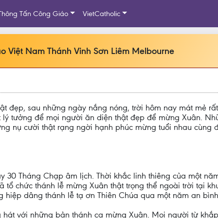
Thông Tấn Công Giáo
VietCatholic
áo Việt Nam Thánh Vinh Sơn Liêm Melbourne
 thật đẹp, sau những ngày nắng nóng, trời hôm nay mát mẻ rất
t lý tưởng để mọi người ăn diện thật đẹp để mừng Xuân. Nhữ
ng nụ cười thật rạng ngời hạnh phúc mừng tuổi nhau cùng đi
gày 30 Tháng Chạp âm lịch. Thời khắc linh thiêng của một 
tổ chức thánh lễ mừng Xuân thật trọng thể ngoài trời tại 
g hiệp dâng thánh lễ tạ ơn Thiên Chúa qua một năm an bình
g hát với những bản thánh ca mừng Xuân. Mọi người từ khắp 