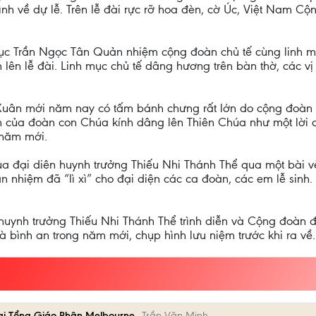
ình về dự lễ. Trên lễ đài rực rỡ hoa đèn, cờ Úc, Việt Nam C
mục Trần Ngọc Tân Quản nhiệm cộng đoàn chủ tế cùng linh m
ến lên lễ đài. Linh mục chủ tế dâng hương trên bàn thờ, các 
uân mới năm nay có tấm bánh chưng rất lớn do cộng đoàn c
h của đoàn con Chúa kính dâng lên Thiên Chúa như một lời 
 năm mới.
của đại diên huynh trưởng Thiếu Nhi Thánh Thể qua một bài v
 nhiệm đã “lì xì” cho đại diện các ca đoàn, các em lễ sin
 huynh trưởng Thiếu Nhi Thánh Thể trình diễn và Cộng đoàn 
 bình an trong năm mới, chụp hình lưu niệm trước khi ra về.
tại Tổng Giáo Phận Melbourne
Trần Văn Minh