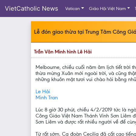
VietCatholic News
Vatican
Giáo Hội Việt Nam
Lễ đón giao thừa tại Trung Tâm Công Gi
Trần Văn Minh hình Lê Hải
Melbourne, chiều cuối năm âm lịch tiết trời
thừa mừng Xuân mới ngoài trời, và cũng thậ
những khuôn mặt tươi vui chào hỏi bằng nhữ
Le Hải
Minh Tran
Lúc 8 giờ 30 phút, chiều 4/2/2019 tức là n
Công Giáo Việt Nam Thánh Vinh Sơn Liêm đã 
Sơn Liêm và được rất nhiều người về để cùn
Từ rất sớm, Ca đoàn Cecilia đã cất cao tiến