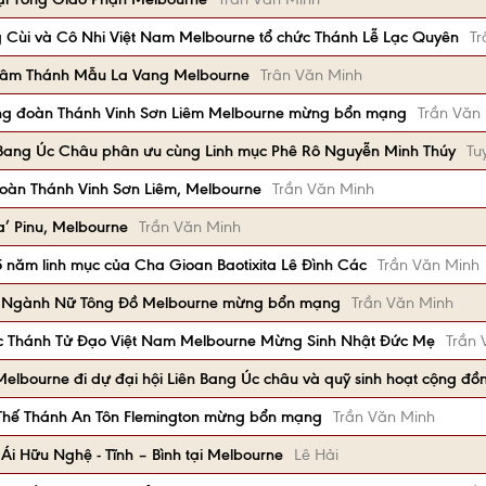
 Cùi và Cô Nhi Việt Nam Melbourne tổ chức Thánh Lễ Lạc Quyên
Tr
 Tâm Thánh Mẫu La Vang Melbourne
Trân Văn Minh
ng đoàn Thánh Vinh Sơn Liêm Melbourne mừng bổn mạng
Trần Văn
 Bang Úc Châu phân ưu cùng Linh mục Phê Rô Nguyễn Minh Thúy
Tu
oàn Thánh Vinh Sơn Liêm, Melbourne
Trần Văn Minh
a’ Pinu, Melbourne
Trần Văn Minh
năm linh mục của Cha Gioan Baotixita Lê Đình Các
Trần Văn Minh
à Ngành Nữ Tông Đồ Melbourne mừng bổn mạng
Trần Văn Minh
c Thánh Tử Đạo Việt Nam Melbourne Mừng Sinh Nhật Đức Mẹ
Trần 
 Melbourne đi dự đại hội Liên Bang Úc châu và quỹ sinh hoạt cộng đồ
 Thế Thánh An Tôn Flemington mừng bổn mạng
Trần Văn Minh
Ái Hữu Nghệ - Tĩnh – Bình tại Melbourne
Lê Hải