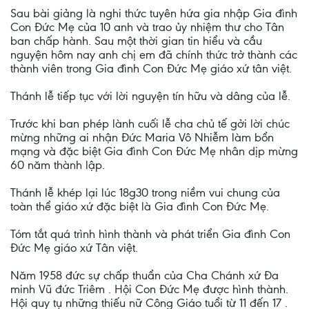
Sau bài giảng là nghi thức tuyên hứa gia nhập Gia đình
Con Đức Mẹ của 10 anh và trao ủy nhiệm thư cho Tân
ban chấp hành. Sau một thời gian tin hiểu và cầu
nguyện hôm nay anh chị em đã chính thức trở thành các
thành viên trong Gia đình Con Đức Mẹ giáo xứ tân việt.
Thánh lễ tiếp tục với lời nguyện tín hữu và dâng của lễ.
Trước khi ban phép lành cuối lễ cha chủ tế gởi lời chúc
mừng những ai nhận Đức Maria Vô Nhiễm làm bổn
mạng và đặc biệt Gia đình Con Đức Mẹ nhân dịp mừng
60 năm thành lập.
Thánh lễ khép lại lúc 18g30 trong niềm vui chung của
toàn thể giáo xứ đặc biệt là Gia đình Con Đức Mẹ.
Tóm tắt quá trình hình thành và phát triển Gia đình Con
Đức Mẹ giáo xứ Tân việt.
Năm 1958 đức sự chấp thuẩn của Cha Chánh xứ Đa
minh Vũ đức Triêm . Hội Con Đức Mẹ được hình thành.
Hội quy tụ những thiếu nữ Công Giáo tuổi từ 11 đến 17 .