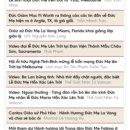
Lễ sinh nhật Đức Mẹ trên Đồi Ta’ Pinu, Melbourne
Trần Văn
Minh
Đức Giám Mục Ft Worth ra thông cáo các tin đồn về Đức
Mẹ hiện ra ở Argile, TX, là giả giối.
Trần Mạnh Trác
Giáo xứ Đức Mẹ La Vang Miami, Florida khai giảng lớp
giáo lý
LM. Nguyễn Kim Long
Video đại lễ Đức Mẹ Lên Trời tại Đan Viện Thánh Mẫu Châu
Sơn, Sacramento
Thái Phạm
Hội Ái hữu Nghệ-Tĩnh-Bình mừng lễ bổn mạng Đức Mẹ lên
Trời tại Melbourne
Linh mục An Tôn Phạm Xuân Tạo
Video: Ba Lan bừng tỉnh: Nhà thờ đầy chật người, đặc biệt
Lễ Đức Mẹ Hồn Xác Lên Trời
Thế Giới Nhìn Từ Vatican
Video: Ngoại thường - Từng đàn rắn bò lên tôn kính Đức
Mẹ nhân lễ Ðức Maria Hồn Xác Lên Trời
Thế Giới Nhìn Từ
Vatican
Caritas Giáo xứ Phú Hòa : Hành Hương Đức Mẹ La Vang
và chia sẻ bác ái
Martinô Lê Hoàng Vũ
Mời tham dự Hành hương tới Trung tâm Đức Mẹ Fatima ở