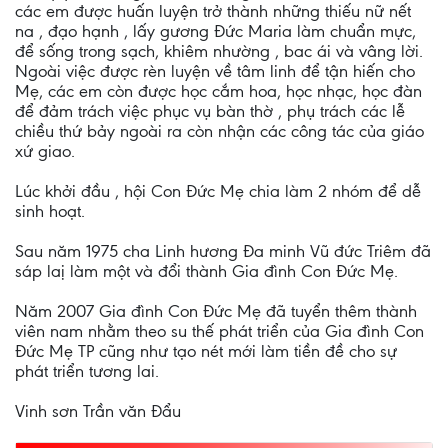
các em được huấn luyện trở thành những thiếu nữ nết
na , đạo hạnh , lấy gương Đức Maria làm chuẩn mực,
để sống trong sạch, khiêm nhường , bac ái và vâng lời.
Ngoài việc được rèn luyện về tâm linh để tận hiến cho
Mẹ, các em còn được học cắm hoa, học nhạc, học đàn
để đảm trách việc phục vụ bàn thờ , phụ trách các lễ
chiều thứ bảy ngoài ra còn nhận các công tác của giáo
xứ giao.
Lúc khởi đầu , hội Con Đức Mẹ chia làm 2 nhóm để dễ
sinh hoạt.
Sau năm 1975 cha Linh hương Đa minh Vũ đức Triêm đã
sáp laị làm một và đổi thành Gia đình Con Đức Mẹ.
Năm 2007 Gia đình Con Đức Mẹ đã tuyển thêm thành
viên nam nhằm theo su thế phát triển của Gia đình Con
Đức Mẹ TP cũng như tạo nét mới làm tiền đề cho sự
phát triển tương lai.
Vinh sơn Trần văn Đẩu