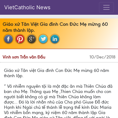
VietCatholic News
Giáo xứ Tân Việt Gia đình Con Đức Mẹ mừng 60
năm thành lập.
Vinh sơn Trần văn Đẩu
10/Dec/2018
Giáo xứ Tân việt Gia đình Con Đức Mẹ mừng 60 năm
thành lập.
“ Vô nhiễm nguyên tội là một đặc ân mà Thiên Chúa đã
ban cho Mẹ. Thông qua Mẹ ,Thien Chúa muốn cho con
người biết không có gì mà Thiên Chúa không làm
được… Đó là lời nhắn nhủ của Cha phó Giuse Đỗ đức
Hạnh khi Ngài chủ tế thánh lễ trọng thể kính Đức Maria
Vô nhiễm bổn mạng, kỷ niệm 60 năm thành lập Gia
đình Con Đức Mẹ giáo xứ Tân việt ,đồng tế với ngài là