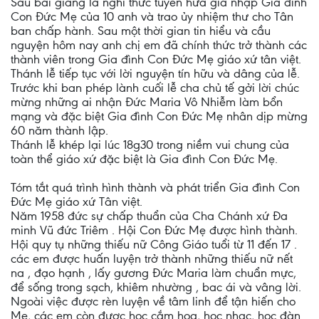
Sau bài giảng là nghi thức tuyên hứa gia nhập Gia đình
Con Đức Mẹ của 10 anh và trao ủy nhiệm thư cho Tân
ban chấp hành. Sau một thời gian tin hiểu và cầu
nguyện hôm nay anh chị em đã chính thức trở thành các
thành viên trong Gia đình Con Đức Mẹ giáo xứ tân việt.
Thánh lễ tiếp tục với lời nguyện tín hữu và dâng của lễ.
Trước khi ban phép lành cuối lễ cha chủ tế gởi lời chúc
mừng những ai nhận Đức Maria Vô Nhiễm làm bổn
mạng và đặc biệt Gia đình Con Đức Mẹ nhân dịp mừng
60 năm thành lập.
Thánh lễ khép lại lúc 18g30 trong niềm vui chung của
toàn thể giáo xứ đặc biệt là Gia đình Con Đức Mẹ.
Tóm tắt quá trình hình thành và phát triển Gia đình Con
Đức Mẹ giáo xứ Tân việt.
Năm 1958 đức sự chấp thuẩn của Cha Chánh xứ Đa
minh Vũ đức Triêm . Hội Con Đức Mẹ được hình thành.
Hội quy tụ những thiếu nữ Công Giáo tuổi từ 11 đến 17 .
các em được huấn luyện trở thành những thiếu nữ nết
na , đạo hạnh , lấy gương Đức Maria làm chuẩn mực,
để sống trong sạch, khiêm nhường , bac ái và vâng lời.
Ngoài việc được rèn luyện về tâm linh để tận hiến cho
Mẹ, các em còn được học cắm hoa, học nhạc, học đàn