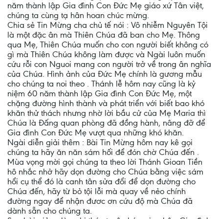
năm thành lập Gia đình Con Đức Mẹ giáo xứ Tân việt,
chúng ta cùng tạ hân hoan chúc mừng.
Chia sẻ Tin Mừng cha chủ tế nói : Vô nhiễm Nguyên Tội
là một đặc ân mà Thiên Chúa đã ban cho Mẹ. Thông
qua Mẹ, Thiên Chúa muốn cho con người biết không có
gì mà Thiên Chúa không làm được và Ngài luôn muốn
cứu rỗi con Nguoi mang con người trở về trong ân nghĩa
của Chúa. Hình ảnh của Đức Mẹ chính là gương mẫu
cho chúng ta noi theo . Thánh lễ hôm nay cũng là kỷ
niệm 60 năm thành lập Gia đình Con Đức Mẹ, một
chặng đường hình thành và phát triển với biết bao khó
khăn thử thách nhưng nhờ lời bầu cử của Mẹ Maria thì
Chúa là Đấng quan phòng đã đồng hành, nâng đỡ để
Gia đình Con Đức Mẹ vượt qua những khó khăn.
Ngài diễn giải thêm : Bài Tin Mừng hôm nay kê gọi
chúng ta hãy ăn năn sám hối để đón chờ Chúa đến .
Mùa vọng mời gọi chúng ta theo lời Thánh Gioan Tiền
hô nhắc nhở hãy dọn đường cho Chúa bằng việc sám
hổi cụ thể đó là canh tân sửa đổi để dọn đường cho
Chúa đến, hãy từ bỏ tội lỗi mà quay về nẻo chính
đường ngay để nhận đươc ơn cứu độ mà Chúa đã
dành sẵn cho chúng ta.