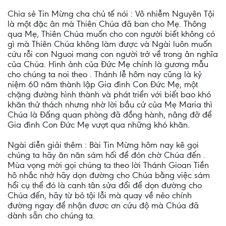
Chia sẻ Tin Mừng cha chủ tế nói : Vô nhiễm Nguyên Tội
là một đặc ân mà Thiên Chúa đã ban cho Mẹ. Thông
qua Mẹ, Thiên Chúa muốn cho con người biết không có
gì mà Thiên Chúa không làm được và Ngài luôn muốn
cứu rỗi con Nguoi mang con người trở về trong ân nghĩa
của Chúa. Hình ảnh của Đức Mẹ chính là gương mẫu
cho chúng ta noi theo . Thánh lễ hôm nay cũng là kỷ
niệm 60 năm thành lập Gia đình Con Đức Mẹ, một
chặng đường hình thành và phát triển với biết bao khó
khăn thử thách nhưng nhờ lời bầu cử của Mẹ Maria thì
Chúa là Đấng quan phòng đã đồng hành, nâng đỡ để
Gia đình Con Đức Mẹ vượt qua những khó khăn.
Ngài diễn giải thêm : Bài Tin Mừng hôm nay kê gọi
chúng ta hãy ăn năn sám hối để đón chờ Chúa đến .
Mùa vọng mời gọi chúng ta theo lời Thánh Gioan Tiền
hô nhắc nhở hãy dọn đường cho Chúa bằng việc sám
hổi cụ thể đó là canh tân sửa đổi để dọn đường cho
Chúa đến, hãy từ bỏ tội lỗi mà quay về nẻo chính
đường ngay để nhận đươc ơn cứu độ mà Chúa đã
dành sẵn cho chúng ta.