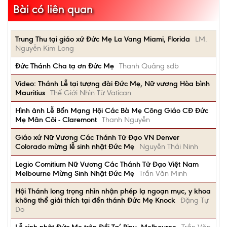
Bài có liên quan
Trung Thu tại giáo xứ Đức Mẹ La Vang Miami, Florida
LM.
Nguyễn Kim Long
Đức Thánh Cha tạ ơn Đức Mẹ
Thanh Quảng sdb
Video: Thánh Lễ tại tượng đài Đức Mẹ, Nữ vương Hòa bình
Mauritius
Thế Giới Nhìn Từ Vatican
Hình ảnh Lễ Bổn Mạng Hội Các Bà Mẹ Công Giáo CĐ Đức
Mẹ Mân Côi - Claremont
Thanh Nguyễn
Giáo xứ Nữ Vương Các Thánh Tử Đạo VN Denver
Colorado mừng lễ sinh nhật Đức Mẹ
Nguyễn Thái Ninh
Legio Comitium Nữ Vương Các Thánh Tử Đạo Việt Nam
Melbourne Mừng Sinh Nhật Đức Mẹ
Trần Văn Minh
Hội Thánh long trọng nhìn nhận phép lạ ngoạn mục, y khoa
không thể giải thích tại đền thánh Đức Mẹ Knock
Đặng Tự
Do