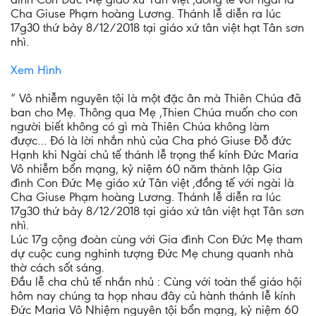
Cha Giuse Phạm hoàng Lương. Thánh lễ diễn ra lúc
17g30 thứ bảy 8/12/2018 tại giáo xứ tân việt hạt Tân sơn
nhì.
Xem Hình
“ Vô nhiễm nguyên tội là một đặc ân mà Thiên Chúa đã
ban cho Mẹ. Thông qua Mẹ ,Thien Chúa muốn cho con
người biết không có gì mà Thiên Chúa không làm
được… Đó là lời nhắn nhủ của Cha phó Giuse Đỗ đức
Hạnh khi Ngài chủ tế thánh lễ trọng thể kính Đức Maria
Vô nhiễm bổn mạng, kỷ niệm 60 năm thành lập Gia
đình Con Đức Mẹ giáo xứ Tân việt ,đồng tế với ngài là
Cha Giuse Phạm hoàng Lương. Thánh lễ diễn ra lúc
17g30 thứ bảy 8/12/2018 tại giáo xứ tân việt hạt Tân sơn
nhì.
Lúc 17g cộng đoàn cùng với Gia đình Con Đức Mẹ tham
dự cuộc cung nghinh tượng Đức Mẹ chung quanh nhà
thờ cách sốt sáng.
Đầu lễ cha chủ tế nhắn nhủ : Cùng với toàn thể giáo hội
hôm nay chúng ta họp nhau đây củ hành thánh lễ kính
Đức Maria Vô Nhiệm nguyên tội bổn mạng, kỷ niệm 60