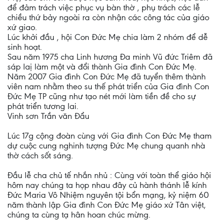
để đảm trách việc phục vụ bàn thờ , phụ trách các lễ
chiều thứ bảy ngoài ra còn nhận các công tác của giáo
xứ giao.
Lúc khởi đầu , hội Con Đức Mẹ chia làm 2 nhóm để dễ
sinh hoạt.
Sau năm 1975 cha Linh hương Đa minh Vũ đức Triêm đã
sáp laị làm một và đổi thành Gia đình Con Đức Mẹ.
Năm 2007 Gia đình Con Đức Mẹ đã tuyển thêm thành
viên nam nhằm theo su thế phát triển của Gia đình Con
Đức Mẹ TP cũng như tạo nét mới làm tiền đề cho sự
phát triển tương lai.
Vinh sơn Trần văn Đẩu
Lúc 17g cộng đoàn cùng với Gia đình Con Đức Mẹ tham
dự cuộc cung nghinh tượng Đức Mẹ chung quanh nhà
thờ cách sốt sáng.
Đầu lễ cha chủ tế nhắn nhủ : Cùng với toàn thể giáo hội
hôm nay chúng ta họp nhau đây củ hành thánh lễ kính
Đức Maria Vô Nhiệm nguyên tội bổn mạng, kỷ niệm 60
năm thành lập Gia đình Con Đức Mẹ giáo xứ Tân việt,
chúng ta cùng tạ hân hoan chúc mừng.