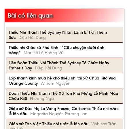
Bài có liên quan
Thiếu Nhi Thánh Thể Sydney Nhận Lãnh Bí Tích Thêm
Sức
Diệp Hải Dung
Thiếu nhi Giáo xứ Phú Bình : “Câu chuyện dưới ánh
trăng”
Martinô Lê Hoàng Vũ
Liên Đoàn Thiếu Nhi Thánh Thể Sydney Tổ Chức Ngày
Father’s Day
Diệp Hải Dung
Lớp thánh kinh mùa hè cho thiếu nhi tại xứ Chúa Kitô Vua
Orange County
William Nguyễn
Đoàn Thiếu Nhi Thánh Thể Xứ Tân Phú Mừng Lễ Mình Máu
Chúa Kitô
Phương Nga
Giáo xứ Đức Mẹ La Vang Fresno, California: Thiếu nhi rước
lễ lần đầu
Magarita Nguyễn Phương Lan
Giáo xứ Tân Việt: Thiếu nhi rước lễ lần đầu
Vinh sơn Trần