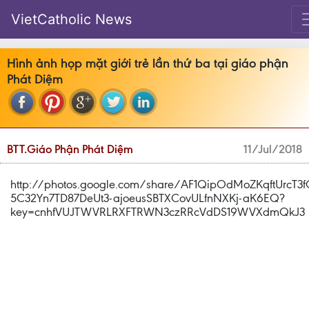
VietCatholic News
Hình ảnh họp mặt giới trẻ lần thứ ba tại giáo phận
Phát Diệm
BTT.Giáo Phận Phát Diệm
11/Jul/2018
http://photos.google.com/share/AF1QipOdMoZKqftUrcT3
5C32Yn7TD87DeUt3-ajoeusSBTXCovULfnNXKj-aK6EQ?
key=cnhfVUJTWVRLRXFTRWN3czRRcVdDS19WVXdmQkJ3