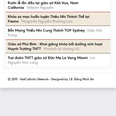
Rước lễ lần đầu tại giáo xứ Kitô Vua, Nam
California
William Nguyễn
Khóa sa mạc huấn luyện Thiêu Nhi Thánh Thể tại
Fresno
Magarita Nguyễn Phương Lan
Bổn Mạng Thiếu Nhi Cung Thánh TGP Sydney
Diệp Hải
Dung
Giáo xứ Phú Bình : Khai giảng khóa bồi dưỡng sinh hoạt
Huynh Trưởng TNTT
Martinô Lê Hoàng Vũ
Trại đoàn TNTT giáo xứ Đức Mẹ La Vang Miami
Lm.
Nguyễn Kim Long
© 2019 - VietCatholic Network - Designed by J.B. Đặng Minh An