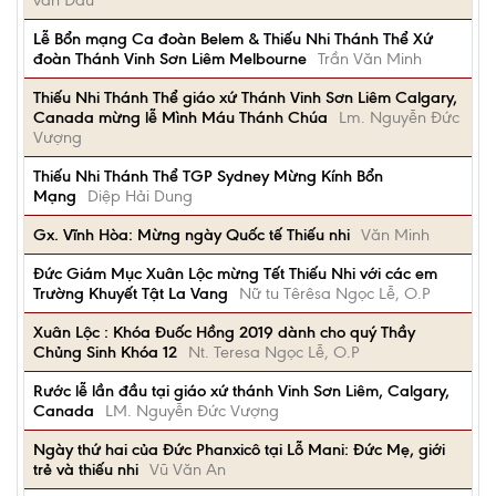
văn Đẩu
Lễ Bổn mạng Ca đoàn Belem & Thiếu Nhi Thánh Thể Xứ
đoàn Thánh Vinh Sơn Liêm Melbourne
Trần Văn Minh
Thiếu Nhi Thánh Thể giáo xứ Thánh Vinh Sơn Liêm Calgary,
Canada mừng lễ Mình Máu Thánh Chúa
Lm. Nguyễn Đức
Vượng
Thiếu Nhi Thánh Thể TGP Sydney Mừng Kính Bổn
Mạng
Diệp Hải Dung
Gx. Vĩnh Hòa: Mừng ngày Quốc tế Thiếu nhi
Văn Minh
Đức Giám Mục Xuân Lộc mừng Tết Thiếu Nhi với các em
Trường Khuyết Tật La Vang
Nữ tu Têrêsa Ngọc Lễ, O.P
Xuân Lộc : Khóa Đuốc Hồng 2019 dành cho quý Thầy
Chủng Sinh Khóa 12
Nt. Teresa Ngọc Lễ, O.P
Rước lễ lần đầu tại giáo xứ thánh Vinh Sơn Liêm, Calgary,
Canada
LM. Nguyễn Đức Vượng
Ngày thứ hai của Đức Phanxicô tại Lỗ Mani: Đức Mẹ, giới
trẻ và thiếu nhi
Vũ Văn An