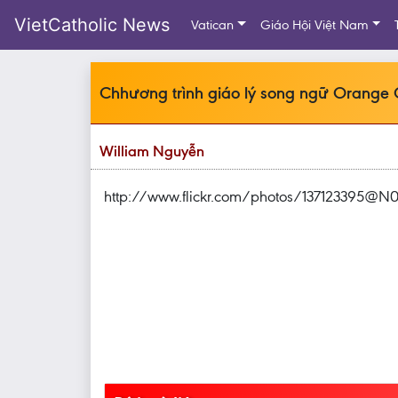
VietCatholic News
Vatican
Giáo Hội Việt Nam
Chhương trình giáo lý song ngữ Orange C
William Nguyễn
http://www.flickr.com/photos/137123395@N