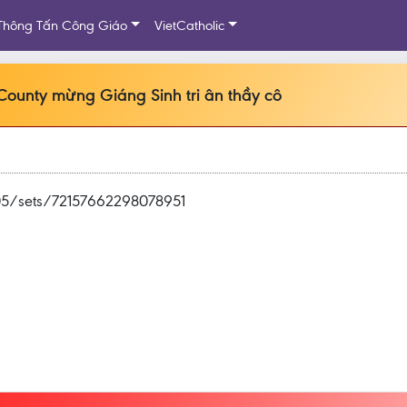
Thông Tấn Công Giáo
VietCatholic
ounty mừng Giáng Sinh tri ân thầy cô
05/sets/72157662298078951