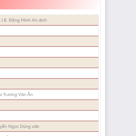
J.B. Đặng Minh An dịch
a Trương Văn Ân
yễn Ngọc Dũng sdb