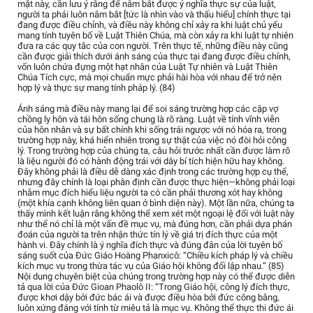
mặt này, cần lưu ý rằng để nắm bắt được ý nghĩa thực sự của luật,
người ta phải luôn nắm bắt [tức là nhìn vào và thấu hiểu] chính thực tại
đang được điều chỉnh, và điều này không chỉ xảy ra khi luật chủ yếu
mang tính tuyên bố về Luật Thiên Chúa, mà còn xảy ra khi luật tự nhiên
đưa ra các quy tắc của con người. Trên thực tế, những điều này cũng
cần được giải thích dưới ánh sáng của thực tại đang được điều chỉnh,
vốn luôn chứa đựng một hạt nhân của Luật Tự nhiên và Luật Thiên
Chúa Tích cực, mà mọi chuẩn mực phải hài hòa với nhau để trở nên
hợp lý và thực sự mang tính pháp lý. (84)
Ánh sáng mà điều này mang lại để soi sáng trường hợp các cặp vợ
chồng ly hôn và tái hôn sống chung là rõ ràng. Luật về tính vĩnh viễn
của hôn nhân và sự bất chính khi sống trái ngược với nó hóa ra, trong
trường hợp này, khá hiển nhiên trong sự thật của việc nó đòi hỏi công
lý. Trong trường hợp của chúng ta, câu hỏi trước nhất cần được làm rõ
là liệu người đó có hành động trái với dây bí tích hiện hữu hay không.
Đây không phải là điều dễ dàng xác định trong các trường hợp cụ thể,
nhưng đây chính là loại phân định cần được thực hiện—không phải loại
nhằm mục đích hiểu liệu người ta có cần phải thương xót hay không
(một khía cạnh không liên quan ở bình diện này). Một lần nữa, chúng ta
thấy mình kết luận rằng không thể xem xét một ngoại lệ đối với luật này
như thể nó chỉ là một vấn đề mục vụ, mà đúng hơn, cần phải dựa phán
đoán của người ta trên nhận thức tín lý về giá trị đích thực của một
hành vi. Đây chính là ý nghĩa đích thực và đúng đắn của lời tuyên bố
sáng suốt của Đức Giáo Hoàng Phanxicô: “Chiều kích pháp lý và chiều
kích mục vụ trong thừa tác vụ của Giáo hội không đối lập nhau.” (85)
Nội dung chuyên biệt của chúng trong trường hợp này có thể được diễn
tả qua lời của Đức Gioan Phaolô II: “Trong Giáo hội, công lý đích thực,
được khơi dậy bởi đức bác ái và được điều hòa bởi đức công bằng,
luôn xứng đáng với tính từ miêu tả là mục vụ. Không thể thực thi đức ái