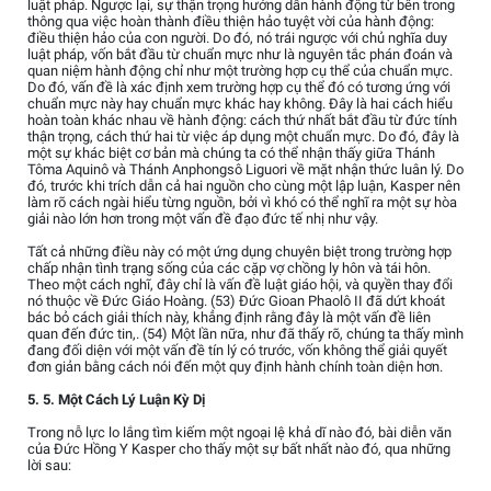
luật pháp. Ngược lại, sự thận trọng hướng dẫn hành động từ bên trong
thông qua việc hoàn thành điều thiện hảo tuyệt vời của hành động:
điều thiện hảo của con người. Do đó, nó trái ngược với chủ nghĩa duy
luật pháp, vốn bắt đầu từ chuẩn mực như là nguyên tắc phán đoán và
quan niệm hành động chỉ như một trường hợp cụ thể của chuẩn mực.
Do đó, vấn đề là xác định xem trường hợp cụ thể đó có tương ứng với
chuẩn mực này hay chuẩn mực khác hay không. Đây là hai cách hiểu
hoàn toàn khác nhau về hành động: cách thứ nhất bắt đầu từ đức tính
thận trọng, cách thứ hai từ việc áp dụng một chuẩn mực. Do đó, đây là
một sự khác biệt cơ bản mà chúng ta có thể nhận thấy giữa Thánh
Tôma Aquinô và Thánh Anphongsô Liguori về mặt nhận thức luân lý. Do
đó, trước khi trích dẫn cả hai nguồn cho cùng một lập luận, Kasper nên
làm rõ cách ngài hiểu từng nguồn, bởi vì khó có thể nghĩ ra một sự hòa
giải nào lớn hơn trong một vấn đề đạo đức tế nhị như vậy.
Tất cả những điều này có một ứng dụng chuyên biệt trong trường hợp
chấp nhận tình trạng sống của các cặp vợ chồng ly hôn và tái hôn.
Theo một cách nghĩ, đây chỉ là vấn đề luật giáo hội, và quyền thay đổi
nó thuộc về Đức Giáo Hoàng. (53) Đức Gioan Phaolô II đã dứt khoát
bác bỏ cách giải thích này, khẳng định rằng đây là một vấn đề liên
quan đến đức tin,. (54) Một lần nữa, như đã thấy rõ, chúng ta thấy mình
đang đối diện với một vấn đề tín lý có trước, vốn không thể giải quyết
đơn giản bằng cách nói đến một quy định hành chính toàn diện hơn.
5. 5. Một Cách Lý Luận Kỳ Dị
Trong nỗ lực lo lắng tìm kiếm một ngoại lệ khả dĩ nào đó, bài diễn văn
của Đức Hồng Y Kasper cho thấy một sự bất nhất nào đó, qua những
lời sau: