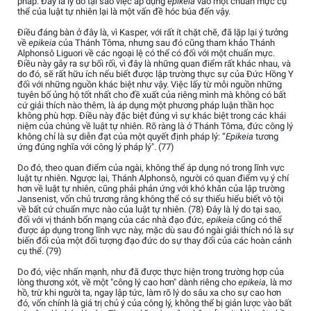
pháp. Đây là lý do tại sao việc áp dụng
epikeia
vào một chuẩn mực cụ
thể của luật tự nhiên lại là một vấn đề hóc búa đến vậy.
Điều đáng bàn ở đây là, vì Kasper, với rất ít chặt chẽ, đã lặp lại ý tưởng
về
epikeia
của Thánh Tôma, nhưng sau đó cũng tham khảo Thánh
Alphonsô Liguori về các ngoại lệ có thể có đối với một chuẩn mực.
Điều này gây ra sự bối rối, vì đây là những quan điểm rất khác nhau, và
do đó, sẽ rất hữu ích nếu biết được lập trường thực sự của Đức Hồng Y
đối với những nguồn khác biệt như vậy. Việc lấy từ mỗi nguồn những
tuyên bố ủng hộ tốt nhất cho đề xuất của riêng mình mà không có bất
cứ giải thích nào thêm, là áp dụng một phương pháp luận thần học
không phù hợp. Điều này đặc biệt đúng vì sự khác biệt trong các khái
niệm của chúng về luật tự nhiên. Rõ ràng là ở Thánh Tôma, đức công lý
không chỉ là sự diễn đạt của một quyết định pháp lý: “
Epikeia
tương
ứng đúng nghĩa với công lý pháp lý". (77)
Do đó, theo quan điểm của ngài, không thể áp dụng nó trong lĩnh vực
luật tự nhiên. Ngược lại, Thánh Alphonsô, người có quan điểm vụ ý chí
hơn về luật tự nhiên, cũng phải phản ứng với khó khăn của lập trường
Jansenist, vốn chủ trương rằng không thể có sự thiếu hiểu biết vô tội
về bất cứ chuẩn mực nào của luật tự nhiên. (78) Đây là lý do tại sao,
đối với vị thánh bổn mạng của các nhà đạo đức,
epikeia
cũng có thể
được áp dụng trong lĩnh vực này, mặc dù sau đó ngài giải thích nó là sự
biến đổi của một đối tượng đạo đức do sự thay đổi của các hoàn cảnh
cụ thể. (79)
Do đó, việc nhấn mạnh, như đã được thực hiện trong trường hợp của
lòng thương xót, về một "công lý cao hơn" dành riêng cho
epikeia
, là mơ
hồ, trừ khi người ta, ngay lập tức, làm rõ lý do sâu xa cho sự cao hơn
đó, vốn chính là giá trị chủ ý của công lý, không thể bị giản lược vào bất