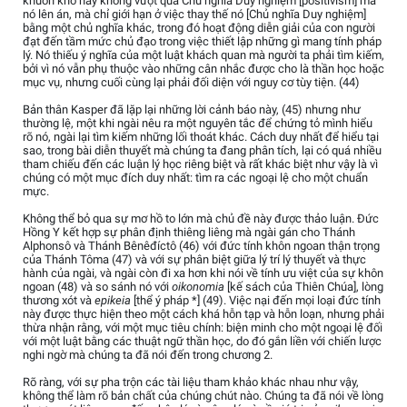
khuôn khổ này không vượt qua Chủ nghĩa Duy nghiệm [positivism] mà
nó lên án, mà chỉ giới hạn ở việc thay thế nó [Chủ nghĩa Duy nghiệm]
bằng một chủ nghĩa khác, trong đó hoạt động diễn giải của con người
đạt đến tầm mức chủ đạo trong việc thiết lập những gì mang tính pháp
lý. Nó thiếu ý nghĩa của một luật khách quan mà người ta phải tìm kiếm,
bởi vì nó vẫn phụ thuộc vào những cân nhắc được cho là thần học hoặc
mục vụ, nhưng cuối cùng lại phải đối diện với nguy cơ tùy tiện. (44)
Bản thân Kasper đã lặp lại những lời cảnh báo này, (45) nhưng như
thường lệ, một khi ngài nêu ra một nguyên tắc để chứng tỏ mình hiểu
rõ nó, ngài lại tìm kiếm những lối thoát khác. Cách duy nhất để hiểu tại
sao, trong bài diễn thuyết mà chúng ta đang phân tích, lại có quá nhiều
tham chiếu đến các luận lý học riêng biệt và rất khác biệt như vậy là vì
chúng có một mục đích duy nhất: tìm ra các ngoại lệ cho một chuẩn
mực.
Không thể bỏ qua sự mơ hồ to lớn mà chủ đề này được thảo luận. Đức
Hồng Y kết hợp sự phân định thiêng liêng mà ngài gán cho Thánh
Alphonsô và Thánh Bênêđíctô (46) với đức tính khôn ngoan thận trọng
của Thánh Tôma (47) và với sự phân biệt giữa lý trí lý thuyết và thực
hành của ngài, và ngài còn đi xa hơn khi nói về tính ưu việt của sự khôn
ngoan (48) và so sánh nó với
oikonomia
[kế sách của Thiên Chúa], lòng
thương xót và
epikeia
[thể ý pháp *] (49). Việc nại đến mọi loại đức tính
này được thực hiện theo một cách khá hỗn tạp và hỗn loạn, nhưng phải
thừa nhận rằng, với một mục tiêu chính: biện minh cho một ngoại lệ đối
với một luật bằng các thuật ngữ thần học, do đó gắn liền với chiến lược
nghi ngờ mà chúng ta đã nói đến trong chương 2.
Rõ ràng, với sự pha trộn các tài liệu tham khảo khác nhau như vậy,
không thể làm rõ bản chất của chúng chút nào. Chúng ta đã nói về lòng