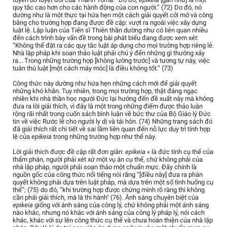
quy tắc cao hơn cho các hành động của con người.” (72) Do đó, nó
dường như là một thực tại hứa hẹn một cách giải quyết cởi mở và công
bằng cho trường hợp đang được đề cập: vượt ra ngoài việc xây dựng
luật lệ. Lập luận của Tiến sĩ Thiên thần dường như có liên quan nhiều
đến cách trình bày vấn đề trong bài phát biểu đang được xem xét:
“Không thể đặt ra các quy tắc luật áp dụng cho mọi trường hợp riêng lẻ.
Nhà lập pháp khi soạn thảo luật phải chú ý đến những gì thường xảy
ra... Trong những trường hợp [không lường trước] và tương tự này, việc
tuân thủ luật [một cách máy móc] là điều không tốt.” (73)
Công thức này dường như hứa hẹn những cách mới để giải quyết
những khó khăn. Tuy nhiên, trong mọi trường hợp, thật đáng ngạc
nhiên khi nhà thần học người Đức lại hướng đến đề xuất này mà không
đưa ra lời giải thích, vì đây là một trong những điểm được thảo luận
rộng rãi nhất trong cuốn sách bình luận về bức thư của Bộ Giáo lý Đức
tin về việc Rước lễ cho người ly dị và tái hôn. (74) Những trang sách đó
đã giải thích rất chi tiết về sai lầm liên quan đến nỗ lực duy trì tính hợp
lệ của
epikeia
trong những trường hợp như thế này.
Lời giải thích được đề cập rất đơn giản:
epikeia
« là đức tính cụ thể của
thẩm phán, người phải xét xử một vụ án cụ thể, chứ không phải của
nhà lập pháp, người phải soạn thảo một chuẩn mực. Đây chính là
nguồn gốc của công thức nổi tiếng nói rằng “[điều này] đưa ra phán
quyết không phải dựa trên luật pháp, mà dựa trên một số tình huống cụ
thể”; (75) do đó, “khi trường hợp được chứng minh rõ ràng thì không
cần phải giải thích, mà là thi hành" (76). Ánh sáng chuyên biệt của
epikeia
giống với ánh sáng của công lý, chứ không phải một ánh sáng
nào khác, nhưng nó khác với ánh sáng của công lý pháp lý, nói cách
khác, khác với sự lên công thức cụ thể và chưa hoàn thiện của nhà lập