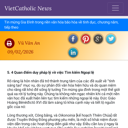
VietCatholic News
Tin mừng Gia Đình trong nền văn hóa bão hòa về tình dục, chương năm,
tiếp theo
Vũ Văn An
09/02/2026
5. 4 Quan điểm duy pháp lý về việc Tìm kiếm Ngoại lệ
Rõ ràng là hôn nhân đã trở thành trung tâm của các đề xuất về “tính
sáng tạo” mục vụ, do sự phản đối văn hóa hiện hữu và do quan niệm
cho rằng rất khó để sống lý tưởng Tin mừng gia đình trong một thế giới
quá xa rời lý tưởng này. Chúng ta không nên ngạc nhiên khi cả một nền
văn học đã xuất hiện liên tục tìm kiếm những ngoại lệ này. Đức Giáo
Hoàng Bênêđictô XVI đã làm sáng tỏ khía cạnh này và tiết lộ nguồn
gốc của nó:
Lòng thương xót, Công bằng, và
Oikonoinia
[kế hoạch Thiên Chúa] rất
được Truyền thống Đông phương yêu mến, là một số khái niệm được
viện dẫn trong các hoạt động diễn giải như vậy. Điều cần lưu ý ngay là