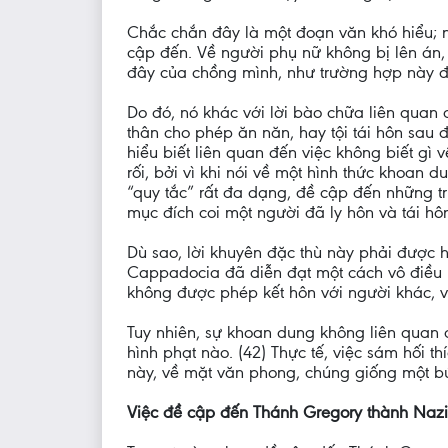
Chắc chắn đây là một đoạn văn khó hiểu; n
cập đến. Về người phụ nữ không bị lên án, 
đây của chồng mình, như trường hợp này đ
Do đó, nó khác với lời bào chữa liên quan 
thân cho phép ăn năn, hay tội tái hôn sau 
hiểu biết liên quan đến việc không biết gì
rối, bởi vì khi nói về một hình thức khoan
“quy tắc” rất đa dạng, đề cập đến những t
mục đích coi một người đã ly hôn và tái hô
Dù sao, lời khuyên đặc thù này phải được h
Cappadocia đã diễn đạt một cách vô điều ki
không được phép kết hôn với người khác, v
Tuy nhiên, sự khoan dung không liên quan
hình phạt nào. (42) Thực tế, việc sám hối t
này, về mặt văn phong, chúng giống một bứ
Việc đề cập đến Thánh Gregory thành Naz