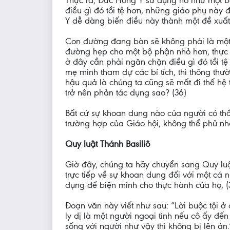
Thực ra, Đức Hồng Y sử dụng nó như một bả
điều gì đó tồi tệ hơn, những giáo phụ này
Y dễ dàng biến điều này thành một đề xuất 
Con đường đang bàn sẽ không phải là một
đường hẹp cho một bộ phận nhỏ hơn, thực s
ở đây cần phải ngăn chặn điều gì đó tồi tệ
mẹ mình tham dự các bí tích, thì thông th
hậu quả là chúng ta cũng sẽ mất đi thế hệ 
trở nên phản tác dụng sao? (36)
Bất cứ sự khoan dung nào của người có thẩ
trường hợp của Giáo hội, không thể phủ nhận
Quy luật Thánh Basiliô
Giờ đây, chúng ta hãy chuyển sang Quy luậ
trực tiếp về sự khoan dung đối với một cá 
dụng để biện minh cho thực hành của họ, (
Đoạn văn này viết như sau: “Lời buộc tội ở
ly dị là một người ngoại tình nếu cô ấy đế
sống với người như vậy thì không bị lên án.