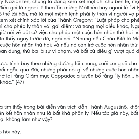
y Nazianzen, chúng ta đang xem xét một ghi chú bên lề, một
điều gọi là ngoại lệ theo Tin mừng Mátthêu hay ngoại lệ “vì lý
ó thể tái hôn, mà là một mệnh lệnh phải ly thân vì người vợ
em xét chính xác lời của Thánh Gregory: “Luật pháp cho phé
ỉ cho phép ly thân với gái điếm; và trong mọi điều khác, Ngư
giờ nói về bất cứ việc cho phép một cuộc hôn nhân thứ hai n
 ta thấy ngay trước đó, ngài nói: “Nhưng nếu Chúa Kitô là Mộ
 cuộc hôn nhân thứ hai; và nếu nó cản trở cuộc hôn nhân thứ 
oan dung, thứ ba là sự vi phạm, và bất cứ điều gì vượt quá đ
 được trình bày theo những đường lối chung, cuối cùng sẽ c
ối ngẫu qua đời, nhưng phải nói gì về những cuộc hôn nhân t
ớ lại rằng Giám mục Cappadocia tuyên bố rằng “ly hôn... hoà
khác.” (47)
tìm thấy trong bài diễn văn trích dẫn Thánh Augustinô, khôn
iên kết hôn nhân như là bất khả phân ly. Nếu tác giả này, b
 lại không làm như vậy?
o hội này: