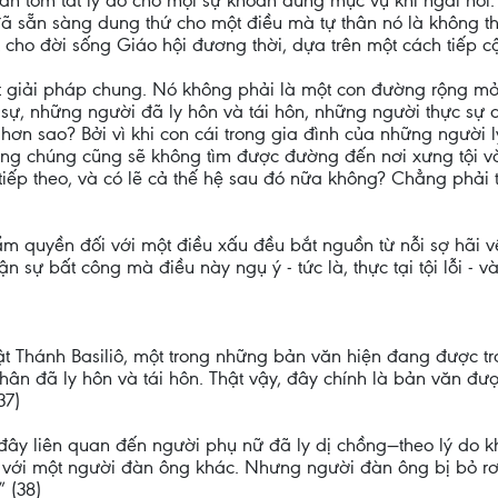
n tóm tắt lý do cho mọi sự khoan dung mục vụ khi ngài nói
 đã sẵn sàng dung thứ cho một điều mà tự thân nó là không 
cho đời sống Giáo hội đương thời, dựa trên một cách tiếp cậ
 giải pháp chung. Nó không phải là một con đường rộng mở
ự, những người đã ly hôn và tái hôn, những người thực sự q
 hơn sao? Bởi vì khi con cái trong gia đình của những người 
ường chúng cũng sẽ không tìm được đường đến nơi xưng tội và
tiếp theo, và có lẽ cả thế hệ sau đó nữa không? Chẳng phải 
m quyền đối với một điều xấu đều bắt nguồn từ nỗi sợ hãi v
 sự bất công mà điều này ngụ ý - tức là, thực tại tội lỗi - v
t Thánh Basiliô, một trong những bản văn hiện đang được tra
nhân đã ly hôn và tái hôn. Thật vậy, đây chính là bản văn đư
37)
 đây liên quan đến người phụ nữ đã ly dị chồng—theo lý do k
n với một người đàn ông khác. Nhưng người đàn ông bị bỏ rơi
” (38)