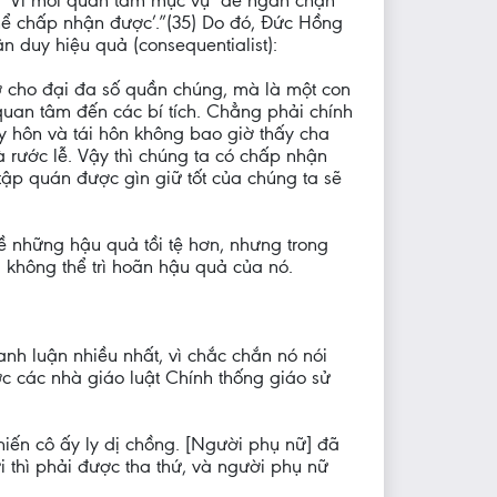
: “Vì mối quan tâm mục vụ ‘để ngăn chặn
thể chấp nhận được’.”(35) Do đó, Đức Hồng
n duy hiệu quả (consequentialist):
 cho đại đa số quần chúng, mà là một con
uan tâm đến các bí tích. Chẳng phải chính
ly hôn và tái hôn không bao giờ thấy cha
 rước lễ. Vậy thì chúng ta có chấp nhận
tập quán được gìn giữ tốt của chúng ta sẽ
ề những hậu quả tồi tệ hơn, nhưng trong
à không thể trì hoãn hậu quả của nó.
nh luận nhiều nhất, vì chắc chắn nó nói
ợc các nhà giáo luật Chính thống giáo sử
hiến cô ấy ly dị chồng. [Người phụ nữ] đã
 thì phải được tha thứ, và người phụ nữ