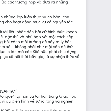
 giữa các trường hợp và đưa ra những
n những lập luận thực sự cơ bản, con
ng cho hoạt động mục vụ có nguyên tắc.
ít tài liệu nhắc đến bất cứ hình thức khoan
ể, đặc thù và phù hợp với một cách tiếp
g bối cảnh môi trường dễ xảy ra ly hôn,
em xét - không phải như một vấn đề thứ
ực to lớn mà các Kitô hữu phải chịu đựng.
 tục xã hội thời bấy giờ, là sự nhận thức về
SAP 1971)
torique" (Ly hôn và tái hôn trong Giáo hội:
t ví dụ điển hình về sự rõ ràng và nghiên