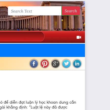
Search
 nó để diễn đạt luận lý học khoan dung cần
gài khẳng định: “Luật lệ này đã được