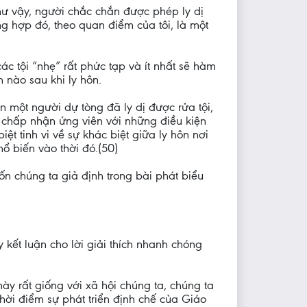
như vậy, người chắc chắn được phép ly dị
ờng hợp đó, theo quan điểm của tôi, là một
ác tội “nhẹ” rất phức tạp và ít nhất sẽ hàm
 nào sau khi ly hôn.
n một người dự tòng đã ly dị được rửa tội,
n chấp nhận ứng viên với những điều kiện
ệt tinh vi về sự khác biệt giữa ly hôn nơi
ổ biến vào thời đó.(50)
n chúng ta giả định trong bài phát biểu
 kết luận cho lời giải thích nhanh chóng
ày rất giống với xã hội chúng ta, chúng ta
thời điểm sự phát triển định chế của Giáo