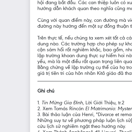
hội đang bắt đầu. Các can thiệp luôn có x
hướng dẫn khách quan theo nghĩa cũng m
Cùng với quan điểm này, con đường mà việ
đường này hướng đến một sự đồng thuận th
Trên thực tế, nếu chúng ta xem xét tất cả cá
dung nào. Các trường hợp cho phép sự khoa
cận sám hối rất nghiêm khắc, bao gồm, như 
lập trường khoan dung thực sự hiếm hoi nà
yếu, mà là một điều rất quan trọng liên q
Bằng chứng về lập trường cụ thể của họ tron
giá trị tiên tri của hôn nhân Kitô giáo đã th
___________________________________
Ghi chú
1.
Tin Mừng Gia Đình
, Lời Giới Thiệu, tr.2
2. Xem Tomás Rincón
El Matrimonio: Myster
3. Bài thảo luận của Henri, "Divorce et rema
Những suy tư về phương pháp luận lịch sử)
cứu lịch sử nghiêm ngặt theo hướng này.