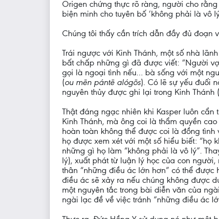
Origen chứng thực rõ ràng, người cho rằng 
biện minh cho tuyên bố ‘không phải là vô lý’
Chúng tôi thấy cần trích dẫn đầy đủ đoạn 
Trái ngược với Kinh Thánh, một số nhà lãn
bất chấp những gì đã được viết: “Người v
gọi là ngoại tình nếu… bà sống với một ng
(
ou mēn pántē alógōs
). Có lẽ sự yếu đuối n
nguyên thủy được ghi lại trong Kinh Thánh (
Thật đáng ngạc nhiên khi Kasper luôn cẩn t
Kinh Thánh, mà ông coi là thẩm quyền cao 
hoàn toàn không thể được coi là đồng tình 
họ được xem xét với một số hiểu biết: “họ 
những gì họ làm “không phải là vô lý”. Tha
lý), xuất phát từ luận lý học của con ngườ
thân “những điều ác lớn hơn” có thể được hi
điều ác sẽ xảy ra nếu chúng không được du
một nguyên tắc trong bài diễn văn của ngài
ngài lạc đề về việc tránh “những điều ác l