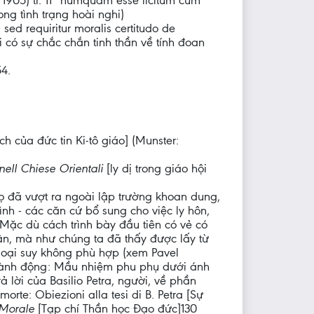
 1905) tr. 11 “numquam esse licitum cum
ng tình trạng hoài nghi)
; sed requiritur moralis certitudo de
 có sự chắc chắn tinh thần về tính đoan
54.
ích của đức tin Ki-tô giáo] (Munster:
 nell Chiese Orientali
[ly dị trong giáo hội
, họ đã vượt ra ngoài lập trường khoan dung,
h - các căn cứ bổ sung cho việc ly hôn,
Mặc dù cách trình bày đầu tiên có vẻ có
ân, mà như chúng ta đã thấy được lấy từ
 loại suy không phù hợp (xem Pavel
 hành động: Mầu nhiệm phu phụ dưới ánh
ả lời của Basilio Petra, người, về phần
rte: Obiezioni alla tesi di B. Petra [Sự
a Morale
[Tạp chí Thần học Đạo đức]130