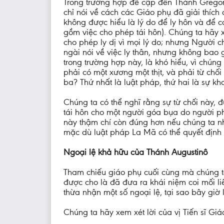
Trong trường hợp đề cập đến Thánh Gregor
chỉ nói về cách các Giáo phụ đã giải thích 
không được hiểu là lý do để ly hôn và để c
gồm việc cho phép tái hôn). Chúng ta hãy x
cho phép ly dị vì mọi lý do; nhưng Người ch
ngài nói về việc ly thân, nhưng không bao 
trong trường hợp này, là khó hiểu, vì chúng
phải có một xương một thịt, và phải từ chối
ba? Thứ nhất là luật pháp, thứ hai là sự kh
Chúng ta có thể nghĩ rằng sự từ chối này,
tái hôn cho một người góa bụa do người ph
này thậm chí còn đúng hơn nếu chúng ta nh
mặc dù luật pháp La Mã có thể quyết định 
Ngoại lệ khả hữu của Thánh Augustinô
Tham chiếu giáo phụ cuối cùng mà chúng ta 
được cho là đã đưa ra khái niệm coi mối l
thừa nhận một số ngoại lệ, tại sao bây giờ
Chúng ta hãy xem xét lời của vị Tiến sĩ Giá