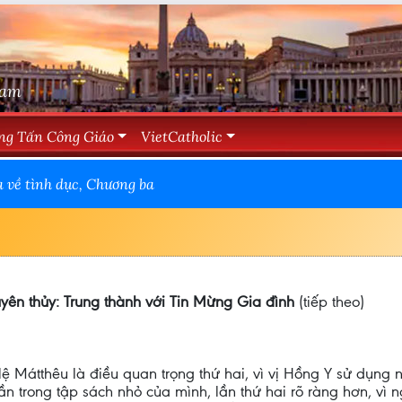
Nam
ng Tấn Công Giáo
VietCatholic
 về tình dục, Chương ba
ên thủy: Trung thành với Tin Mừng Gia đình
(tiếp theo)
lệ Mátthêu là điều quan trọng thứ hai, vì vị Hồng Y sử dụng
 trong tập sách nhỏ của mình, lần thứ hai rõ ràng hơn, vì n