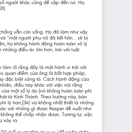
t số người khác cũng đề cập đến nó. Họ
31)
ó chồng vẫn còn sống. Họ đã làm như vậy
 và “một người phụ nữ đã kết hôn… sẽ bị
hiên, họ không hành động hoàn toàn vô lý
 những điều ác lớn hơn, trái với luật
 làm rõ rằng đây là một hành vi trái với
heo quan điểm của ông là bất hợp pháp,
này đặc biệt sáng tỏ. Cách hành động của
 nhiên, điều này khác với việc nói rằng
 của một số lý do (nó không hoàn toàn phi
phát từ Kinh Thánh. Theo hướng này, bản
hi lý hơn,(34) và không nhất thiết là những
hác với những gì được Kasper đề xuất như
n không thể chấp nhận được. Tương tự, việc
ự xảy ra.