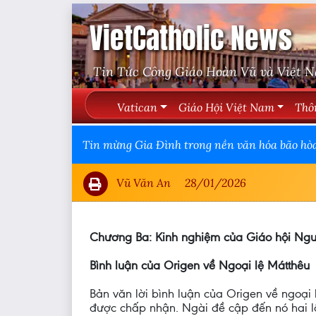
VietCatholic News
Tin Tức Công Giáo Hoàn Vũ và Việt 
Vatican
Giáo Hội Việt Nam
Thô
Tin mừng Gia Đình trong nền văn hóa bão hòa
Vũ Văn An
28/01/2026
Chương Ba: Kinh nghiệm của Giáo hội Nguy
Bình luận của Origen về Ngoại lệ Mátthêu
Bản văn lời bình luận của Origen về ngoại 
được chấp nhận. Ngài đề cập đến nó hai lần