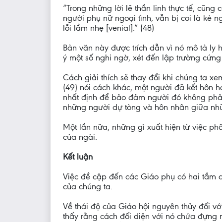
“Trong những lời lẽ thần linh thực tế, cũn
người phụ nữ ngoại tình, vẫn bị coi là kẻ ng
lỗi lầm nhẹ [venial].” (48)
Bản văn này được trích dẫn vì nó mô tả ly h
ý một số nghi ngờ, xét đến lập trường cứng
Cách giải thích sẽ thay đổi khi chúng ta xe
(49) nói cách khác, một người đã kết hôn h
nhất định để bảo đảm người đó không phải ch
những người dự tòng và hôn nhân giữa nhữn
Một lần nữa, những gì xuất hiện từ việc p
của ngài.
Kết luận
Việc đề cập đến các Giáo phụ có hai tầm qu
của chúng ta.
Về thái độ của Giáo hội nguyên thủy đối vớ
thấy rằng cách đối diện với nó chứa đựng m