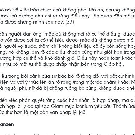
ó nói về việc bào chữa chứ không phải lên án, nhưng không
mọi thứ dường như chỉ ra rằng điều này liên quan đến một n
ã được chứng minh sau này. (39)
đến người đàn ông, mặc dù không nói rõ cụ thể điều gì được b
đó vốn được coi là có thể hiểu được- mặc dù không được mô 
 về người vợ trước, thậm chí không biết liệu cô ấy còn sống 
 dung, nó không làm rõ các điều khoản cũng như giới hạn trong
rường hợp cụ thể và khó đánh giá. Điều này hoàn toàn khác
n như có một tư thế được chấp nhận bên trong Giáo hội.
iểu trong bối cảnh của sự bác bỏ rõ ràng đối với bất cứ hình
ện và với ý thức lên án rõ ràng trong một tác phẩm khác: M
à người phụ nữ đã bị chồng ruồng bỏ cũng không được phép 
 đến việc phán quyết rằng cuộc hôn nhân là hợp pháp, mà đ
hích hợp là lý do tại sao Giám mục Iconium yêu cầu Thánh Bas
c thư hơn là một bản văn pháp lý. (43)
ianzen