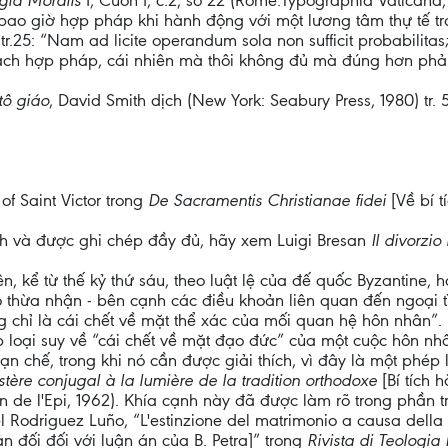
igia Moralis
I, Cuốn I, c.2, số 22 (Rome:Typographia Vaticana,
 bao giờ hợp pháp khi hành động với một lương tâm thự tế tro
5 tr.25: “Nam ad licite operandum sola non sufficit probabilitas
cách hợp pháp, cái nhiên mà thôi không đủ mà đúng hơn phải
tô giáo
, David Smith dịch (New York: Seabury Press, 1980) tr. 
of Saint Victor trong
De Sacramentis Christianae fidei
[Về bí t
ịnh và được ghi chép đầy đủ, hãy xem Luigi Bresan
Il divorzio
nhiên, kể từ thế kỷ thứ sáu, theo luật lệ của đế quốc Byzantine
thừa nhận - bên cạnh các điều khoản liên quan đến ngoại tìn
 chỉ là cái chết về mặt thể xác của mối quan hệ hôn nhân”. 
 loại suy về “cái chết về mặt đạo đức” của một cuộc hôn nh
 chế, trong khi nó cần được giải thích, vì đây là một phép
stère conjugal à la lumière de la tradition orthodoxe
[Bí tích
on de l'Epi, 1962). Khía cạnh này đã được làm rõ trong phần tr
odriguez Luño, “L'estinzione del matrimonio a causa della mo
 đối đối với luận án của B. Petra]” trong
Rivista di Teologi