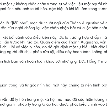
g có một sự không chắc chắn tương tự về việc liệu một người 
oại tình nếu anh ta tái hôn, đặc biệt là khi lỗi lầm trong trư
ôn là “[lỗi] nhẹ”, mặc dù thuật ngữ của Thánh Augustinô về c
 rắn của ngài chống lại việc chấp nhận bất cứ cuộc hôn nhân
m xét bối cảnh của điều kiện này, tức là trường hợp chấp nhậ
ai lần trước khi rửa tội. Quan điểm của Thánh Augustinô, vố
ịu lỗi về việc ly hôn, do đó giả định một sự hiểu biết đặc bi
g người đã chịu phép rửa tội, điều này hoàn toàn không ph
hân tích bản văn hoàn toàn khác với những gì Đức Hồng Y muố
an trọng, và từ góc nhìn hai mặt này, chúng ta nên trình bày
i vấn đề ly hôn trong một xã hội mà mức độ của hiện tượng n
ột giá trị pháp lý trong Giáo hội, được phát biểu chính vào 