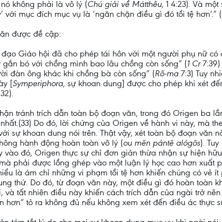
nó không phải là vô lý (
Chú giải về Mátthêu
, 1 4:23). Và mộ
 với mục đích mục vụ là ‘ngăn chặn điều gì đó tồi tệ hơn’.” (
văn được đề cập:
h đạo Giáo hội đã cho phép tái hôn với một người phụ nữ c
ợ gắn bó với chồng mình bao lâu chồng còn sống” (
1 Cr
7:39)
ười đàn ông khác khi chồng bà còn sống” (
Rô-ma
7:3) Tuy n
ày [
Symperiphora
, sự khoan dung] được cho phép khi xét đến
32).
hận tránh trích dẫn toàn bộ đoạn văn, trong đó Origen ba lần
nhất.(33) Do đó, lời chứng của Origen về hành vi này, mà t
với sự khoan dung nói trên. Thật vậy, xét toàn bộ đoạn văn 
không hành động hoàn toàn vô lý (
ou mēn pántē alógōs
). Tuy
y vào đó, Origen thực sự chỉ đơn giản thừa nhận sự hiện hữu
i, mà phải được lồng ghép vào một luận lý học cao hơn xuất 
ểu là ám chỉ những vi phạm tồi tệ hơn khiến chúng có vẻ ít p
ng thứ. Do đó, từ đoạn văn này, một điều gì đó hoàn toàn k
, và tất nhiên điều này khiến cách trích dẫn của ngài trở nê
ớn hơn” tỏ ra không đủ nếu không xem xét đến điều ác thực s