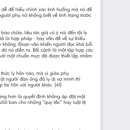
 dễ để hiểu chính xác tình huống mà nó đề
gười phụ nữ không biết về tình trạng trước
ào chữa, liệu tác giả có ý nói đến tội ly
tả là hợp pháp - hay vấn đề về sự thiếu
hay không. Đoạn văn khiến người đọc khá bối
 đó nó diễn ra. Bối cảnh là một tập hợp các
 với một chuẩn mực đã được thiết lập nhằm
 thức ly hôn nào, mà vị giáo phụ
ột người đàn ông đã ly dị vợ mình thì
tái hôn với người khác. (41)
úng hơn là quyết định không áp đặt một
iliô ban cho những “quy tắc” hay luật lệ