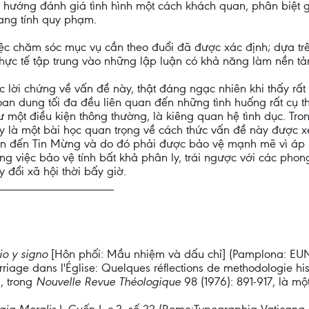
u hướng đánh giá tình hình một cách khách quan, phân biệt
ang tính quy phạm.
c chăm sóc mục vụ cần theo đuổi đã được xác định; dựa trê
ực tế tập trung vào những lập luận có khả năng làm nền tả
c lời chứng về vấn đề này, thật đáng ngạc nhiên khi thấy rất 
n dung tối đa đều liên quan đến những tình huống rất cụ th
một điều kiện thông thường, là kiêng quan hệ tình dục. Tron
y là một bài học quan trọng về cách thức vấn đề này được x
uan đến Tin Mừng và do đó phải được bảo vệ mạnh mẽ vì áp l
g việc bảo vệ tính bất khả phân ly, trái ngược với các phong
ay đổi xã hội thời bấy giờ.
___________________
io y signo
[Hôn phối: Mầu nhiệm và dấu chỉ] (Pamplona: EUN
rriage dans l'Église: Quelques réflections de methodologie his
, trong
Nouvelle Revue Théologique
98 (1976): 891-917, là mộ