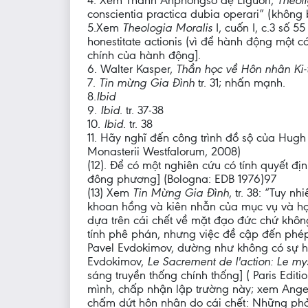
4. Xem Thánh Anphôngsô đệ Liguori,
Theol
conscientia practica dubia operari” (không
5.Xem
Theologia Moralis
I, cuốn I, c.3 số 5
honestitate actionis (vì để hành động một 
chính của hành động].
6. Walter Kasper,
Thần học về Hôn nhân Ki-
7.
Tin mừng Gia Đình
tr. 31; nhấn mạnh.
8.
Ibid
9.
Ibid
. tr. 37-38
10.
Ibid
. tr. 38
11. Hãy nghĩ đến công trình đồ sộ của Hugh 
Monasterii Westfalorum, 2008)
(12). Để có một nghiên cứu có tính quyết đ
đông phương] (Bologna: EDB 1976)97
(13) Xem
Tin Mừng Gia Đình
, tr. 38: “Tuy 
khoan hồng và kiên nhẫn của mục vụ và họ 
dựa trên cái chết về mặt đạo đức chứ không
tính phê phán, nhưng việc đề cập đến phép
Pavel Evdokimov, dường như không có sự hạn
Evdokimov,
Le Sacrement de l'action: Le my
sáng truyền thống chính thống] ( Paris Editi
mình, chấp nhận lập trường này; xem Angel R
chấm dứt hôn nhân do cái chết: Những phản