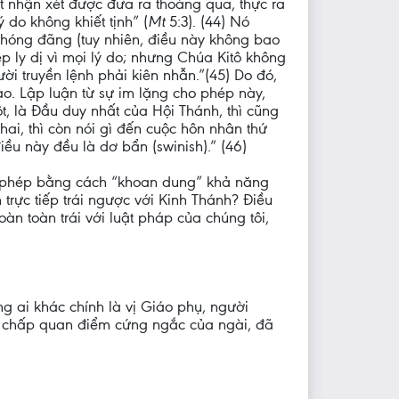
 nhận xét được đưa ra thoáng qua, thực ra
 do không khiết tịnh” (
Mt
5:3). (44) Nó
 phóng đãng (tuy nhiên, điều này không bao
p ly dị vì mọi lý do; nhưng Chúa Kitô không
ời truyền lệnh phải kiên nhẫn.”(45) Do đó,
ào. Lập luận từ sự im lặng cho phép này,
t, là Đầu duy nhất của Hội Thánh, thì cũng
hai, thì còn nói gì đến cuộc hôn nhân thứ
iều này đều là dơ bẩn (swinish).” (46)
ho phép bằng cách “khoan dung” khả năng
rực tiếp trái ngược với Kinh Thánh? Điều
n toàn trái với luật pháp của chúng tôi,
g ai khác chính là vị Giáo phụ, người
ất chấp quan điểm cứng ngắc của ngài, đã