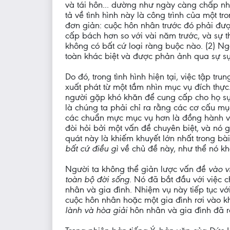
và tái hôn... dường như ngày càng chấp nhậ
tả về tình hình này là công trình của một t
đơn giản: cuộc hôn nhân trước đó phải đượ
cấp bách hơn so với vài năm trước, và sự 
không có bất cứ loại ràng buộc nào. (2) N
toàn khác biệt và được phản ảnh qua sự sụt 
Do đó, trong tình hình hiện tại, việc tập t
xuất phát từ một tầm nhìn mục vụ đích thực
người gặp khó khăn để cung cấp cho họ sự
là chúng ta phải chỉ ra rằng các cơ cấu mụ
các chuẩn mực mục vụ hơn là đồng hành với
đòi hỏi bởi một vấn đề chuyên biệt, và nó 
quát này là khiếm khuyết lớn nhất trong b
bất cứ điều gì
về chủ đề này, như thể nó k
Người ta không thể giản lược vấn đề
vào v
toàn bộ đời sống
. Nó đã bắt đầu với việc 
nhân và gia đình. Nhiệm vụ này tiếp tục vớ
cuộc hôn nhân hoặc một gia đình rơi vào k
lành và hòa giải
hôn nhân và gia đình đã r