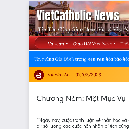
VietCatholic News
Tin Tức Công Giáo Hoàn Vũ và Việt 
Vatican
Giáo Hội Việt Nam
Thô
Tin mừng Gia Đình trong nền văn hóa bão hò
Vũ Văn An
07/02/2026
Chương Năm: Một Mục Vụ Th
“Ngày nay, cuộc tranh luận về thần học và
đi; số lượng các cuộc hôn nhân bí tích cũ