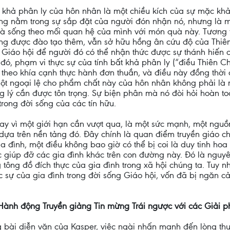
t khả phân ly của hôn nhân là một chiều kích của sự mặc khả
hông nằm trong sự sắp đặt của người đón nhận nó, nhưng là m
là sống theo mối quan hệ của mình với món quà này. Tương tự
ng được đào tạo thêm, vẫn sở hữu hồng ân cứu độ của Thiê
 Giáo hội để người đó có thể nhận thức được sự thánh hiến của
đó, phạm vi thực sự của tính bất khả phân ly (“điều Thiên Ch
theo khía cạnh thực hành đơn thuần, và điều này đồng thời
một ngoại lệ cho phẩm chất này của hôn nhân không phải là 
 lý cần được tôn trọng. Sự biện phân mà nó đòi hỏi hoàn t
rong đời sống của các tín hữu.
ay vì một giới hạn cần vượt qua, là một sức mạnh, một nguồn 
ựa trên nền tảng đó. Đây chính là quan điểm truyền giáo c
a đình, một điều không bao giờ có thể bị coi là duy tinh hoa (e
 giúp đỡ các gia đình khác trên con đường này. Đó là nguy
ông đồ đích thực của gia đình trong xã hội chúng ta. Tuy n
c sự của gia đình trong đời sống Giáo hội, vốn đã bị ngăn c
 Hành động Truyền giảng Tin mừng Trái ngược với các Giải 
g bài diễn văn của Kasper, việc ngài nhấn mạnh đến lòng t