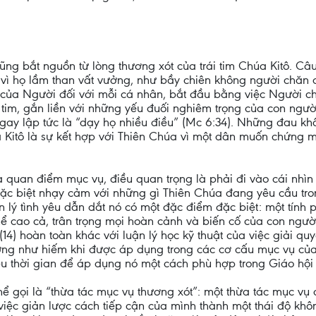
ng bắt nguồn từ lòng thương xót của trái tim Chúa Kitô. Câ
ì họ lầm than vất vưởng, như bầy chiên không người chăn dắt
của Người đối với mỗi cá nhân, bắt đầu bằng việc Người c
i tim, gắn liền với những yếu đuối nghiêm trọng của con người
gay lập tức là “dạy họ nhiều điều” (Mc 6:34). Những đau kh
Kitô là sự kết hợp với Thiên Chúa vì một dân muốn chứng m
quan điểm mục vụ, điều quan trọng là phải đi vào cái nhìn đ
c đặc biệt nhạy cảm với những gì Thiên Chúa đang yêu cầu tr
 lý tình yêu dẫn dắt nó có một đặc điểm đặc biệt: một tính 
hể cao cả, trân trọng mọi hoàn cảnh và biến cố của con người.
(14) hoàn toàn khác với luận lý học kỹ thuật của việc giải qu
dường như hiếm khi được áp dụng trong các cơ cấu mục vụ của
iều thời gian để áp dụng nó một cách phù hợp trong Giáo hội
thể gọi là “thừa tác mục vụ thương xót”: một thừa tác mục vụ
việc giản lược cách tiếp cận của mình thành một thái độ khôn