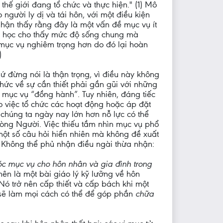
hế giới đang tổ chức và thực hiện." (1) Mô
người ly dị và tái hôn, với một điều kiện
hận thấy rằng đây là một vấn đề mục vụ ít
hội học cho thấy mức độ sống chung mà
mục vụ nghiêm trọng hơn do đó lại hoàn
)
hứ đừng nói là thận trọng, vì điều này không
hức về sự cần thiết phải gần gũi với những
mục vụ “đồng hành”. Tuy nhiên, đáng tiếc
o việc tổ chức các hoạt động hoặc áp đặt
chúng ta ngày nay lớn hơn nỗ lực có thể
 lòng Người. Việc thiếu tầm nhìn mục vụ phổ
một số câu hỏi hiển nhiên mà không đề xuất
) Không thể phủ nhận điều ngài thừa nhận:
c mục vụ cho hôn nhân và gia đình trong
 nên là một bài giáo lý kỹ lưỡng về hôn
ó trở nên cấp thiết và cấp bách khi một
ụ sẽ làm mọi cách có thể để góp phần
chữa