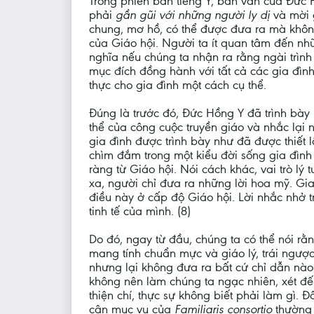
Trong phiên bản tiếng Ý, bản văn của Đức H
phải
gần gũi với những người ly dị
và mời 
chung, mơ hồ, có thể được đưa ra mà khôn
của Giáo hội. Người ta ít quan tâm đến nh
nghĩa nếu chúng ta nhận ra rằng ngài trìn
mục đích đồng hành với tất cả các gia đìn
thực cho gia đình một cách cụ thể.
Đúng là trước đó, Đức Hồng Y đã trình bày m
thể của công cuộc truyền giáo và nhắc lại 
gia đình được trình bày như đã được thiết
chìm đắm trong một kiểu đời sống gia đình 
ràng từ Giáo hội. Nói cách khác, vai trò l
xa, người chỉ đưa ra những lời hoa mỹ. Gia
điều này ở cấp độ Giáo hội. Lời nhắc nhở t
tinh tế của mình. (8)
Do đó, ngay từ đầu, chúng ta có thể nói r
mang tính chuẩn mực và giáo lý, trái ngược
nhưng lại không đưa ra bất cứ chỉ dẫn nào 
không nên làm chúng ta ngạc nhiên, xét đến
thiện chí, thực sự không biết phải làm gì. 
cận mục vụ của
Familiaris consortio
thường 