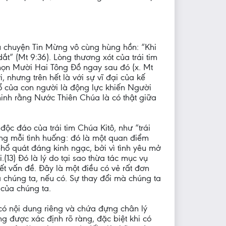
u chuyện Tin Mừng vô cùng hùng hồn: “Khi
” (Mt 9:36). Lòng thương xót của trái tim
họn Mười Hai Tông Đồ ngay sau đó (x. Mt
, nhưng trên hết là với sự vĩ đại của kế
ổ của con người là động lực khiến Người
inh rằng Nước Thiên Chúa là có thật giữa
ộc đáo của trái tim Chúa Kitô, như “trái
ong mỗi tình huống: đó là một quan điểm
phổ quát đáng kinh ngạc, bởi vì tình yêu mở
(13) Đó là lý do tại sao thừa tác mục vụ
yết vấn đề. Đây là một điều có vẻ rất đơn
 chúng ta, nếu có. Sự thay đổi mà chúng ta
 của chúng ta.
 có nội dung riêng và chứa đựng chân lý
g được xác định rõ ràng, đặc biệt khi có