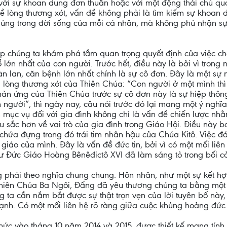
 với sự khoan dung đơn thuần hoặc với một động thái chủ qu
ề lòng thương xót, vấn đề không phải là tìm kiếm sự khoan 
ân sủng trong đời sống của mỗi cá nhân, mà không phủ nhận s
úp chúng ta khám phá tầm quan trọng quyết định của việc ch
lớn nhất của con người. Trước hết, điều này là bởi vì trong 
 lan, căn bệnh lớn nhất chính là sự cô đơn. Đây là một sự 
lòng thương xót của Thiên Chúa: “Con người ở một mình thì kh
hản ứng của Thiên Chúa trước sự cô đơn này là sự hiệp thôn
n người”, thì ngày nay, câu nói trước đó lại mang một ý ngh
âm mục vụ đối với gia đình không chỉ là vấn đề chiến lược n
 sắc hơn về vai trò của gia đình trong Giáo Hội. Điều này b
chứa đựng trong đó trái tim nhân hậu của Chúa Kitô. Việc đ
giáo của mình. Đây là vấn đề đức tin, bởi vì có một mối liên
hư Đức Giáo Hoàng Bênêđictô XVI đã làm sáng tỏ trong bối 
g phải theo nghĩa chung chung. Hôn nhân, như một sự kết hợ
 Thiên Chúa Ba Ngôi, Đấng đã yêu thương chúng ta bằng một 
g ta cần nắm bắt được sự thật trọn vẹn của lời tuyên bố này, 
hạnh. Có một mối liên hệ rõ ràng giữa cuộc khủng hoảng đức
hức vào tháng 10 năm 2014 và 2015, được thiết kế mang tín