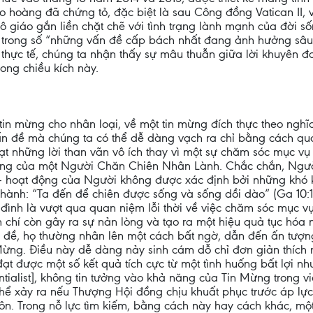
áo hoàng đã chứng tỏ, đặc biệt là sau Công đồng Vatican II,
itô giáo gắn liền chặt chẽ với tình trạng lành mạnh của đời 
 trong số “những vấn đề cấp bách nhất đang ảnh hưởng sâu 
ên thực tế, chúng ta nhận thấy sự mâu thuẫn giữa lời khuyên
ong chiều kích này.
 tin mừng cho nhân loại, về một tin mừng đích thực theo nghĩ
 đề mà chúng ta có thể dễ dàng vạch ra chỉ bằng cách qua
t những lời than vãn vô ích thay vì một sự chăm sóc mục vụ
òng của một Người Chăn Chiên Nhân Lành. Chắc chắn, Người
 - hoạt động của Người không được xác định bởi những khó
ành: “Ta đến để chiên được sống và sống dồi dào” (Ga 10:1
ình là vượt qua quan niệm lỗi thời về việc chăm sóc mục vụ 
m chí còn gây ra sự nản lòng và tạo ra một hiệu quả tục hóa 
ấn đề, họ thường nhân lên một cách bất ngờ, dẫn đến ấn tượ
ừng. Điều này dễ dàng nảy sinh cám dỗ chỉ đơn giản thích n
ạt được một số kết quả tích cực từ một tình huống bất lợi nh
ialist], không tin tưởng vào khả năng của Tin Mừng trong vi
hể xảy ra nếu Thượng Hội đồng chịu khuất phục trước áp lực
hôn. Trong nỗ lực tìm kiếm, bằng cách này hay cách khác, mộ