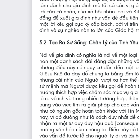
tâm dành cho gia đình mà tất cả các vị gi
lợi của cá nhân, của xã hội nhân loại và K
đồng đề xuất gia đình như vấn đề đầu tiên
một lời kêu gọi cực kỳ cấp bách, bởi vì tr
đình và sự nghèo nàn to lớn của Giáo hội tr
5.2. Tạo Ra Sự Sống: Chân Lý của Tình Yêu
Nói về gia đình có nghĩa là nói về một loại
hơn một danh sách dài dằng dặc những vấn
nhưng điều này có nguy cơ dẫn đến một loạ
Giêsu Kitô đã dạy dỗ chúng ta bằng tấm l
nhưng cái nhìn của Người vượt xa hơn thế
sứ mệnh mà Người được kêu gọi để hoàn th
hướng thích hợp việc chăm sóc mục vụ gia đ
tỏ ra vô ích và trong nhiều trường hợp, thậ
trung vào việc tìm ra giải pháp cho các v
như có nguồn gốc hoàn toàn khác với Tin M
nay, vì đó dường như là cách duy nhất để đ
nhận ra một tư duy duy hậu quả [consequent
hướng văn hóa của chúng ta. Điều này có t
vào vấn đề Rước lễ cho người ly dị và tái 