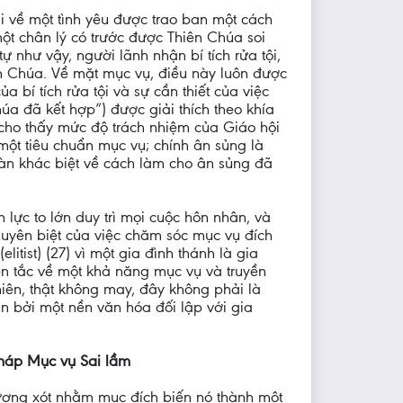
i về một tình yêu được trao ban một cách
ột chân lý có trước được Thiên Chúa soi
 như vậy, người lãnh nhận bí tích rửa tội,
n Chúa. Về mặt mục vụ, điều này luôn được
 bí tích rửa tội và sự cần thiết của việc
úa đã kết hợp”) được giải thích theo khía
 cho thấy mức độ trách nhiệm của Giáo hội
một tiêu chuẩn mục vụ; chính ân sủng là
oàn khác biệt về cách làm cho ân sủng đã
lực to lớn duy trì mọi cuộc hôn nhân, và
huyên biệt của việc chăm sóc mục vụ đích
litist) (27) vì một gia đình thánh là gia
ên tắc về một khả năng mục vụ và truyền
hiên, thật không may, đây không phải là
ản bởi một nền văn hóa đối lập với gia
pháp Mục vụ Sai lầm
hương xót nhằm mục đích biến nó thành một