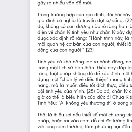
gây ra nhiều vấn đề mới.
Trong trường hợp của gia đình, đòi hỏi này 
gia đình có nghĩa là truyền đạt sự sống; (
đó, không có con đường nào rõ ràng hơn là l
diện về chân lý tình yêu như chân lý xây d
được xác định rõ ràng: “Hành trình này, là 
mối quan hệ cơ bản của con người, thiết lậ
động của con người.” (23)
Tình yêu có khả năng tạo ra hành động; nó
trong một lịch sử bản thân. Điều này đáp l
ràng, luật pháp không đủ để xác định một hà
đựng một “chân lý về điều thiện” mang tính
nàng, mà là muốn điều tốt đích thực, điều t
bội tình yêu của mình. (25) Do đó, chân lý
giờ có thể là biểu hiện của đức ái Chúa Kit
Tình Yêu: “Ai không yêu thương thì ở trong sự
Thật là thiếu sót nếu thiết kế một chương 
pháp, hoặc rơi vào cám dỗ chỉ đo lường tín
với lòng cảm thương, làm phương hại đến c