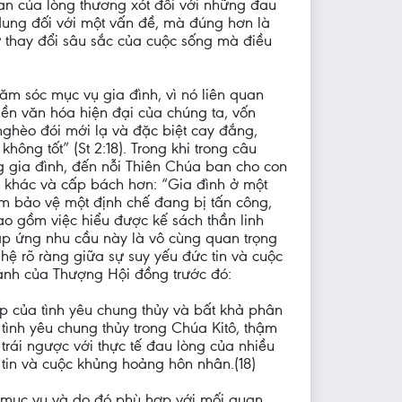
an của lòng thương xót đối với những đau
dung đối với một vấn đề, mà đúng hơn là
ự thay đổi sâu sắc của cuộc sống mà điều
ăm sóc mục vụ gia đình, vì nó liên quan
nền văn hóa hiện đại của chúng ta, vốn
nghèo đói mới lạ và đặc biệt cay đắng,
ông tốt” (St 2:18). Trong khi trong câu
g gia đình, đến nỗi Thiên Chúa ban cho con
ĩa khác và cấp bách hơn: “Gia đình ở một
hằm bảo vệ một định chế đang bị tấn công,
ao gồm việc hiểu được kế sách thần linh
áp ứng nhu cầu này là vô cùng quan trọng
 hệ rõ ràng giữa sự suy yếu đức tin và cuộc
cảnh của Thượng Hội đồng trước đó:
p của tình yêu chung thủy và bất khả phân
tình yêu chung thủy trong Chúa Kitô, thậm
trái ngược với thực tế đau lòng của nhiều
 tin và cuộc khủng hoảng hôn nhân.(18)
h mục vụ và do đó phù hợp với mối quan