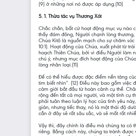
(9) ở những nơi nó được áp dụng.(10)
5. 1. Thừa tác vụ Thương Xót
Chắc chắn, bất cứ hoạt động mục vụ nào cũ
thấy đám đông, Người chạnh lòng thương, v
Chúa Kitô là nguồn mạch cho sự chăm sóc 
10:1). Hoạt động của Chúa, xuất phát từ trá
hoạch Thiên Chúa, bởi vì điều Người làm n
chú ý, nhưng mục đích hoạt động của Chúa 
lòng nhân loại.(11)
Để có thể hiểu được đặc điểm nền tảng của 
tim biết nhìn”. (12) Điều này bao gồm việ
cảm giới bắt đầu từ hoàn cảnh cụ thể. Chân
rộng đến tất cả mọi người, và một tính cụ t
phải tuân theo luận lý học của tình yêu này,
giản, nhưng tiếc thay, nó là một thái độ 
cần ở đây sẽ rất sâu sắc, và sẽ mất rất nh
Vậy thì, đây chính là điều mà chúng ta có 
riêng. Bằng cách này, chúng ta tránh được 