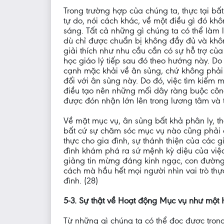
Trong trường hợp của chúng ta, thực tại bấ
tự do, nói cách khác, về một điều gì đó k
sáng. Tất cả những gì chúng ta có thể làm 
dù chỉ được chuẩn bị không đầy đủ và khô
giải thích như nhu cầu cần có sự hỗ trợ của
học giáo lý tiếp sau đó theo hướng này. Do 
cạnh mặc khải về ân sủng, chứ không phải 
đối với ân sủng này. Do đó, việc tìm kiếm 
điều tạo nên những mối dây ràng buộc công
được đón nhận lớn lên trong lương tâm và t
Về mặt mục vụ, ân sủng bất khả phân ly, th
bất cứ sự chăm sóc mục vụ nào cũng phải d
thực cho gia đình, sự thánh thiện của các gi
đình khám phá ra sứ mệnh kỳ diệu của việc
giảng tin mừng đáng kinh ngạc, con đường t
cách mà hầu hết mọi người nhìn vai trò thự
đình. (28)
5-3. Sự thật về Hoạt động Mục vụ như một
Từ những gì chúng ta có thể đọc được tron