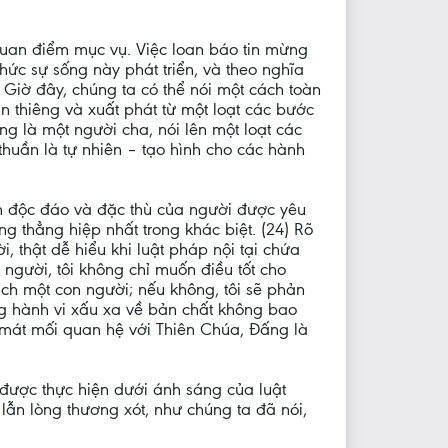
ề quan điểm mục vụ. Việc loan báo tin mừng
hức sự sống này phát triển, và theo nghĩa
. Giờ đây, chúng ta có thể nói một cách toàn
ần thiêng và xuất phát từ một loạt các bước
ng là một người cha, nói lên một loạt các
thuần là tự nhiên – tạo hình cho các hành
nh độc đáo và đặc thù của người được yêu
g thẳng hiệp nhất trong khác biệt. (24) Rõ
, thật dễ hiểu khi luật pháp nội tại chứa
người, tôi không chỉ muốn điều tốt cho
ách một con người; nếu không, tôi sẽ phản
ững hành vi xấu xa về bản chất không bao
ất mát mối quan hệ với Thiên Chúa, Đấng là
 được thực hiện dưới ánh sáng của luật
lẫn lòng thương xót, như chúng ta đã nói,