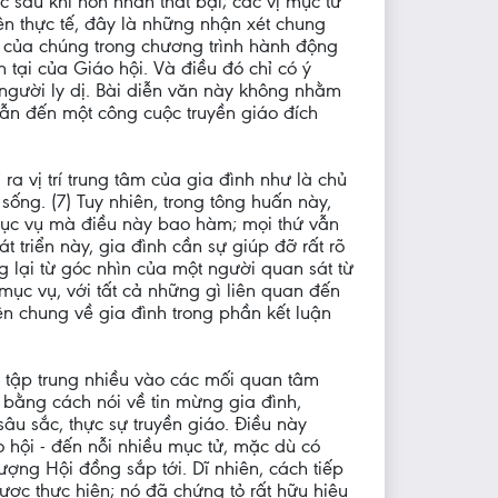
 sau khi hôn nhân thất bại; các vị mục tử
rên thực tế, đây là những nhận xét chung
 của chúng trong chương trình hành động
tại của Giáo hội. Và điều đó chỉ có ý
người ly dị. Bài diễn văn này không nhằm
dẫn đến một công cuộc truyền giáo đích
ra vị trí trung tâm của gia đình như là chủ
ống. (7) Tuy nhiên, trong tông huấn này,
 mục vụ mà điều này bao hàm; mọi thứ vẫn
 triển này, gia đình cần sự giúp đỡ rất rõ
g lại từ góc nhìn của một người quan sát từ
mục vụ, với tất cả những gì liên quan đến
ên chung về gia đình trong phần kết luận
i tập trung nhiều vào các mối quan tâm
 bằng cách nói về tin mừng gia đình,
âu sắc, thực sự truyền giáo. Điều này
o hội - đến nỗi nhiều mục tử, mặc dù có
ượng Hội đồng sắp tới. Dĩ nhiên, cách tiếp
ợc thực hiện; nó đã chứng tỏ rất hữu hiệu