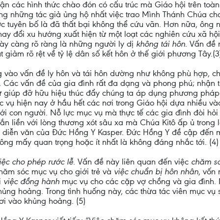
n các hình thức chào đón có cấu trúc mà Giáo hội trên toàn t
rong những tác giả ủng hộ nhất việc trao Mình Thánh Chúa cho 
c tuyên bố là đã thất bại không thể cứu vãn. Hơn nữa, ông n
thay đổi xu hướng xuất hiện từ một loạt các nghiên cứu xã 
gày càng rõ ràng là những người ly dị
không tái hôn
. Vấn đề 
giảm rõ rệt về tỷ lệ dân số kết hôn ở thế giới phương Tây.(3
rung vào vấn đề ly hôn và tái hôn dường như không phù hợp, c
. Các vấn đề của gia đình rất đa dạng và phong phú; nhận t
 giúp đỡ hữu hiệu thúc đẩy chúng ta áp dụng phương pháp 
c vụ hiện nay ở hầu hết các nơi trong Giáo hội dựa nhiều và
 con người. Nỗ lực mục vụ mà thực tế các gia đình đòi hỏi 
gắn liền với lòng thương xót sâu xa mà Chúa Kitô ấp ủ trong
ài diễn văn của Đức Hồng Y Kasper. Đức Hồng Y đề cập đến 
hông mấy quan trọng hoặc ít nhất là không đáng nhắc tới. (4
iệc cho phép rước lễ
. Vấn đề này liên quan đến việc
chăm só
chăm sóc mục vụ cho giới trẻ và
việc chuẩn bị hôn nhân
, vốn
i
việc đồng hành
mục vụ cho các cặp vợ chồng và gia đình. N
hủng hoảng. Trong tình huống này, các thừa tác viên mục v
ơi vào khủng hoảng. (5)