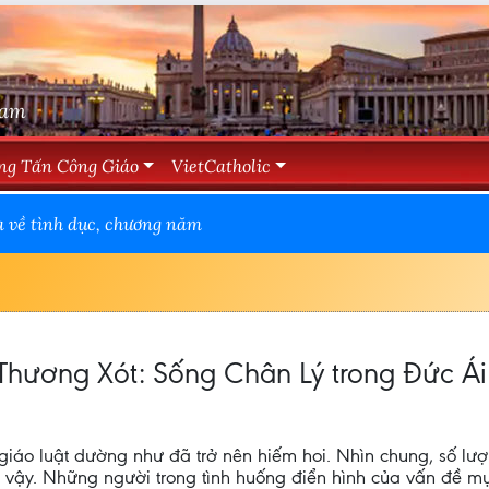
Nam
ng Tấn Công Giáo
VietCatholic
a về tình dục, chương năm
ương Xót: Sống Chân Lý trong Đức Ái
 giáo luật dường như đã trở nên hiếm hoi. Nhìn chung, số l
ng vậy. Những người trong tình huống điển hình của vấn đề m