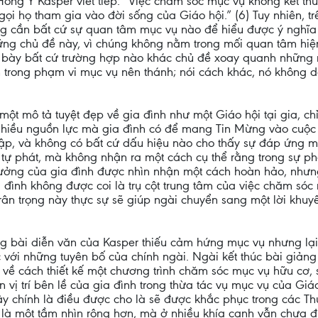
ồng Y Kasper viết tiếp: “Việc chăm sóc mục vụ không kết thúc
gọi họ tham gia vào đời sống của Giáo hội.” (6) Tuy nhiên, t
g cần bất cứ sự quan tâm mục vụ nào để hiểu được ý nghĩa
ững chủ đề này, vì chúng không nằm trong mối quan tâm hiện 
h bày bất cứ trường hợp nào khác chủ đề xoay quanh những 
h trong phạm vi mục vụ nên thánh; nói cách khác, nó không 
ột mô tả tuyệt đẹp về gia đình như một Giáo hội tại gia, chỉ 
nhiều nguồn lực mà gia đình có để mang Tin Mừng vào cuộc s
 lập, và không có bất cứ dấu hiệu nào cho thấy sự đáp ứng
tự phát, mà không nhận ra một cách cụ thể rằng trong sự phát
ý tưởng của gia đình được nhìn nhận một cách hoàn hảo, nhưn
 đình không được coi là trụ cột trung tâm của việc chăm sóc 
rân trọng này thực sự sẽ giúp ngài chuyển sang một lời khuy
ằng bài diễn văn của Kasper thiếu cảm hứng mục vụ nhưng lạ
 với những tuyên bố của chính ngài. Ngài kết thúc bài giảng
về cách thiết kế một chương trình chăm sóc mục vụ hữu cơ, s
 vị trí bên lề của gia đình trong thừa tác vụ mục vụ của Giá
Đây chính là điều được cho là sẽ được khắc phục trong các Th
là một tầm nhìn rộng hơn, mà ở nhiều khía cạnh vẫn chưa đư