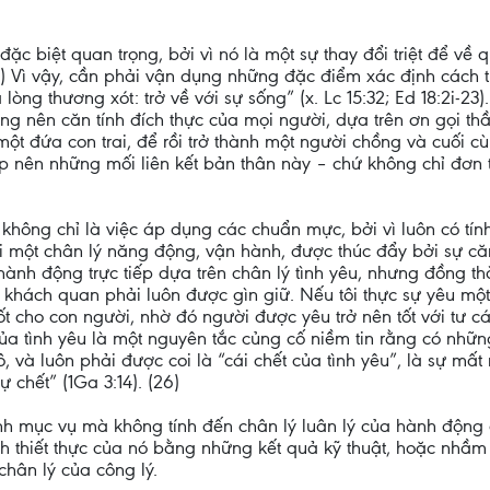
đặc biệt quan trọng, bởi vì nó là một sự thay đổi triệt để v
22) Vì vậy, cần phải vận dụng những đặc điểm xác định cách t
òng thương xót: trở về với sự sống” (x. Lc 15:32; Ed 18:2i-23)
ựng nên căn tính đích thực của mọi người, dựa trên ơn gọi th
một đứa con trai, để rồi trở thành một người chồng và cuối cù
p nên những mối liên kết bản thân này – chứ không chỉ đơn 
 không chỉ là việc áp dụng các chuẩn mực, bởi vì luôn có tí
ại một chân lý năng động, vận hành, được thúc đẩy bởi sự căn
nh động trực tiếp dựa trên chân lý tình yêu, nhưng đồng thời
 khách quan phải luôn được gìn giữ. Nếu tôi thực sự yêu một 
ốt cho con người, nhờ đó người được yêu trở nên tốt với tư c
 của tình yêu là một nguyên tắc củng cố niềm tin rằng có nh
ô, và luôn phải được coi là “cái chết của tình yêu”, là sự m
 chết” (1Ga 3:14). (26)
trình mục vụ mà không tính đến chân lý luân lý của hành động
h thiết thực của nó bằng những kết quả kỹ thuật, hoặc nhầm 
hân lý của công lý.