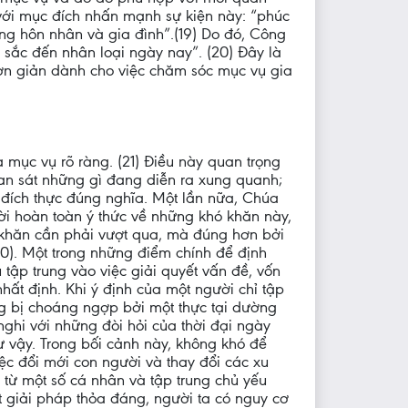
 với mục đích nhấn mạnh sự kiện này: “phúc
sống hôn nhân và gia đình”.(19) Do đó, Công
sắc đến nhân loại ngày nay”. (20) Đây là
 đơn giản dành cho việc chăm sóc mục vụ gia
a mục vụ rõ ràng. (21) Điều này quan trọng
n sát những gì đang diễn ra xung quanh;
 đích thực đúng nghĩa. Một lần nữa, Chúa
 hoàn toàn ý thức về những khó khăn này,
 khăn cần phải vượt qua, mà đúng hơn bởi
0). Một trong những điểm chính để định
tập trung vào việc giải quyết vấn đề, vốn
nhất định. Khi ý định của một người chỉ tập
ng bị choáng ngợp bởi một thực tại dường
ghi với những đòi hỏi của thời đại ngày
ư vậy. Trong bối cảnh này, không khó để
ệc đổi mới con người và thay đổi các xu
 từ một số cá nhân và tập trung chủ yếu
t giải pháp thỏa đáng, người ta có nguy cơ