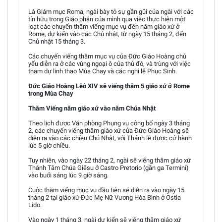
Là Giám mục Roma, ngài bày tỏ sự gần gũi của ngài với các
tín hữu trong Giáo phận của mình qua việc thực hiện một
loạt các chuyến thăm viếng mục vụ đến năm giáo xứ ở
Rome, dự kiến vào các Chủ nhật, từ ngày 15 tháng 2, đến
Chủ nhật 15 tháng 3.
Các chuyến viếng thăm mục vụ của Đức Giáo Hoàng chủ
yếu diễn ra ở các vùng ngoại ô của thủ đô, và trùng với việc
tham dự linh thao Mùa Chay và các nghi lễ Phục Sinh.
Đức Giáo Hoàng Lêô XIV sẽ viếng thăm 5 giáo xứ ở Rome
trong Mùa Chay
Thăm Viếng năm giáo xứ vào năm Chúa Nhật
Theo lịch được Văn phòng Phụng vụ công bố ngày 3 tháng
2, các chuyến viếng thăm giáo xứ của Đức Giáo Hoàng sẽ
diễn ra vào các chiều Chủ Nhật, với Thánh lễ được cử hành
lúc 5 giờ chiều.
Tuy nhiên, vào ngày 22 tháng 2, ngài sẽ viếng thăm giáo xứ
Thánh Tâm Chúa Giêsu ở Castro Pretorio (gần ga Termini)
vào buổi sáng lúc 9 giờ sáng.
Cuộc thăm viếng mục vụ đầu tiên sẽ diễn ra vào ngày 15
tháng 2 tại giáo xứ Đức Mẹ Nữ Vương Hòa Bình ở Ostia
Lido.
Vào ngày 1 tháng 3, ngài dự kiến sẽ viếng thăm giáo xứ