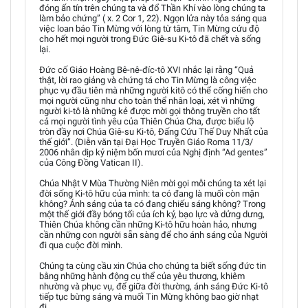
đóng ấn tín trên chúng ta và đổ Thần Khí vào lòng chúng ta
làm bảo chứng” ( x. 2 Cor 1, 22). Ngọn lửa này tỏa sáng qua
việc loan báo Tin Mừng với lòng từ tâm, Tin Mừng cứu độ
cho hết mọi người trong Đức Giê-su Ki-tô đã chết và sống
lại.
Đức cố Giáo Hoàng Bê-nê-đíc-tô XVI nhắc lại rằng “Quả
thật, lời rao giảng và chứng tá cho Tin Mừng là công việc
phục vụ đầu tiên mà những người kitô có thể cống hiến cho
mọi người cũng như cho toàn thể nhân loại, xét vì những
người ki-tô là những kẻ được mời gọi thông truyền cho tất
cả mọi người tình yêu của Thiên Chúa Cha, được biểu lộ
tròn đầy nơi Chúa Giê-su Ki-tô, Ðấng Cứu Thế Duy Nhất của
thế giới”. (Diễn văn tại Ðại Học Truyền Giáo Roma 11/3/
2006 nhân dịp kỷ niệm bốn mươi của Nghị định “Ad gentes”
của Công Đồng Vatican II).
Chúa Nhật V Mùa Thường Niên mời gọi mỗi chúng ta xét lại
đời sống Ki-tô hữu của mình: ta có đang là muối còn mặn
không? Ánh sáng của ta có đang chiếu sáng không? Trong
một thế giới đầy bóng tối của ích kỷ, bạo lực và dửng dưng,
Thiên Chúa không cần những Ki-tô hữu hoàn hảo, nhưng
cần những con người sẵn sàng để cho ánh sáng của Người
đi qua cuộc đời mình.
Chúng ta cùng cầu xin Chúa cho chúng ta biết sống đức tin
bằng những hành động cụ thể của yêu thương, khiêm
nhường và phục vụ, để giữa đời thường, ánh sáng Đức Ki-tô
tiếp tục bừng sáng và muối Tin Mừng không bao giờ nhạt
đi.