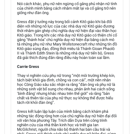
Nói cách khác, phụ nữ nên ngừng cố gắng phủ nhận nữ tính
của chính mình bằng cách nhắm mắt lại và cố gắng trở nên
giống như đàn ông.
Gress đặt ý tưởng này trong bối cảnh Kitô giáo khi bà đối
diện với những nỗ lực của các nhà duy nữ Kitô giáo đương
thời nhằm gán ghép chủ nghĩa duy nữ hiện đại vào thần học
Kitô giáo. Trong khi các nhà duy nữ Kitô giáo có thiện chí cố
gắng "thánh hóa" chủ nghĩa duy nữ hiện đại bằng cách mô
tả những phụ nữ như Mary Wollstonecraft như những tín đồ
Kitô giáo sùng đạo, đồng thời miêu tả Thánh Gioan Phaolô
II và Thánh Edith Stein là những nhà duy nữ tiến bộ, Gress
đã giải thích đúng đắn rằng điều này hoàn toàn sai lầm.
Carrie Gress
Thay vì nghiên cứu phụ nữ trong “một môi trường khép kín,
tách biệt khỏi gia đình, chồng và con cái”, một nền nhân
học Công Giáo sâu sắc nhận ra rằng “đàn ông và phụ nữ là
những sinh vật bổ sung cho nhau, phản ảnh hai cách sống
‘bình đẳng’ nhưng khác nhau trên thế giới” và rằng “bản
chất và thiên tài của phụ nữ thực sự không thể được hiểu
tách rời khỏi đàn ông”.
Gress kết luận lập luận của mình bằng cách khám phá
những tác động rộng hơn của chủ nghĩa duy nữ hiện đại đối
với văn hóa phương Tây. Trích dẫn Dựa trên công trình
nghiên cứu của nhà thần kinh học và triết gia Ian
McGilchrist, người chia não bộ thành hai bán cầu trái và
phải, Gress giải thích cách chủ nghĩa duy nữ hiện đại, cùng