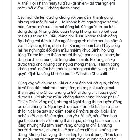
Vì thế, Hội Thánh ngay từ đầu - dĩ nhiên - đã trải nghiệm
một khởi điểm… ‘không thành công’.
Các môn đệ lên đường không với bảo đảm thành công,
nhưng với một lời sai đi. Họ không biết, người nghe sẽ thế
nào. Có nơi mở cửa; có nơi đóng lại. Có người tin; có kẻ
dửng dưng. Nhưng điều quan trọng không nằm ở kết quả,
mà ở sự trung tín. Điều đáng nói là sự ‘không thành công’
ấy không chỉ đến từ bên ngoài; ngay chính họ sau ba năm ở
với Thầy cũng từng chậm tin. Khi nghe loan báo Thầy sống
lại, họ nghi ngờ; đối diện mầu nhiệm Phục Sinh, họ lúng
túng. Trước khi trở thành người thuyết phục người khác, họ
đã phải đi qua bóng tối trong chính mình. Rõ ràng, sứ vụ
được trao cho những con người mong manh. “Thành công
không phải chấm hết, thất bại không phải diệt vong; điều
quyết định là dũng khí tiếp tục!” - Winston Churchill.
Cũng vậy, với chúng ta. Khi quá ám ảnh bởi kết quả, chúng
ta vô tình đặt mình vào trung tâm; nhưng khi buông mọi
thành quả cho Chúa, chúng ta trở lại đúng vị trí của người
được sai. Có những mùa ‘không thành công’ không phải vì
Thiên Chúa vắng mặt, nhưng vì Ngài đang thanh luyện động
cơ của chúng ta. Ngài lấy đi sự bảo đảm để trả lại sự phó
thác; Ngài bẻ gãy sự kiểm soát để mở ra tự do; Ngài làm
nghèo kết quả để làm giàu tình yêu. Vì thế, nếu đồng hoá
giá trị của mình với những thành quả, chúng ta sẽ sớm nản
lòng; nhưng nếu tâm niệm rằng, chúng ta chỉ là những
người được sai, chúng ta sẽ học cách giũ bụi - không cay
đắng, không thất vọng, để chỉ tiếp tục lên đường. “Nhờ kiên
trì, nhiều người chiến thắng từ những gì dường như chắc