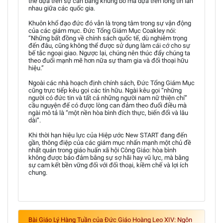
thể dựa trên sự cân bằng khủng bố mà dựa trên lòng tin lẫn
nhau giữa các quốc gia.
Khuôn khổ đạo đức đó vẫn là trọng tâm trong sự vận động
của các giám mục. Đức Tổng Giám Mục Coakley nói:
“Những bất đồng về chính sách quốc tế, dù nghiêm trọng
đến đâu, cũng không thể được sử dụng làm cái cớ cho sự
bế tắc ngoại giao. Ngược lại, chúng nên thúc đẩy chúng ta
theo đuổi mạnh mẽ hơn nữa sự tham gia và đối thoại hữu
hiệu.”
Ngoài các nhà hoạch định chính sách, Đức Tổng Giám Mục
cũng trực tiếp kêu gọi các tín hữu. Ngài kêu gọi “những
người có đức tin và tất cả những người nam nữ thiện chí”
cầu nguyện để có được lòng can đảm theo đuổi điều mà
ngài mô tả là “một nền hòa bình đích thực, biến đổi và lâu
dài”.
Khi thời hạn hiệu lực của Hiệp ước New START đang đến
gần, thông điệp của các giám mục nhấn mạnh một chủ đề
nhất quán trong giáo huấn xã hội Công Giáo: hòa bình
không được bảo đảm bằng sự sợ hãi hay vũ lực, mà bằng
sự cam kết bền vững đối với đối thoại, kiềm chế và lợi ích
chung.
Bài Giáo Lý Hàng Tuần của Đức Giáo Hoàng Leo XIV: Ngôn