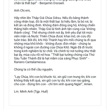
chắn là thất bại!” - Benjamin Disraeli.
Anh Chị em,
Hãy nhìn lên Thập Giá Chúa Giêsu. Nếu đo bằng thành
công nhân loại, đó là một thất bại: bị hiểu lầm, bị bỏ rơi, bị
kết án và đóng đinh. Không đám đông ủng hộ, không chiến
thắng hiển nhiên. Thập Giá là hình ảnh tận cùng của ‘không
thành công’. Thế nhưng chính nơi ấy, tình yêu đạt tới mức
viên mãn và Nước Thiên Chúa được khai mở, ơn cứu độ
tuôn trào. Bởi đó, khi Hội Thánh hay khi mỗi chúng ta đi qua
những mùa khô khốc - không được đón nhận - chúng ta
không ở ngoài con đường của Chúa Kitô. Ngài đã đi trước
trong kinh nghiệm bị từ chối. Và chính từ nơi tưởng như thất
bại ấy, mùa cứu rỗi nở hoa. “Thất bại tưởng chừng của Thứ
Sáu Tuần Thánh đã là hạt mầm của sáng Phục Sinh!” -
Raniero Cantalamessa.
Chúng ta có thể cầu nguyện,
“Lạy Chúa, khi con bị khước từ, xin giữ con trung tín; khi con
không thấy kết quả, xin giữ con tự do; khi con rao giảng,
cho con - đừng tìm con - chỉ tìm vinh quang Ngài!”, Amen.
Lm. Minh Anh (Tgp. Huế)