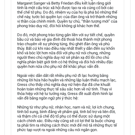
Margaret Sanger và Betty Friedan đều kết luận rằng giới
tính là một cấu trúc xã hội được tạo ra và củng cố bởi các
thể chế tở phụ. Do đó, nhiệm vụ của họ là phá bỏ những thể
chế này, tước bỏ quyền lực của đàn ông và trở thành những
vị thần của chính mình. Quyền tự chủ, “thần tượng mới” của
phong trào duy nữ, đòi hỏi không gì khác hơn thế.
Do đó, một phong trào từng gắn liền với sự tiết chế, quyền
bầu cử và bảo vệ gia đình đã thoái hóa thành một phong
trào chuyên về sự phóng túng, thù ghét đàn ông và phù
thủy. Bất cứ khi nào điều này nhất thiết y dẫn đến sự khốn
khổ và bóc lột hơn nữa đối với phụ nữ nói chung, những
người theo chủ nghĩa duy nữ sẽ phản xạ đổ lỗi cho chủ
nghĩa phân biệt giới tính có hệ thống và đòi hỏi nhiều đặc
quyền hơn nữa cho phụ nữ để khắc phục vấn đề.
Ngoài việc dẫn dắt rất nhiều phụ nữ đi lạc hướng bằng
những lời hứa hão huyền và những lập luận thiếu mạch lạc,
Gress cho thấy chủ nghĩa duy nữ hiện đại đã che khuất
hoàn toàn những thực tế sâu sắc hơn về nữ tính. Thay vì
thỏa hiệp với hệ tư tưởng này, Gress đề xuất định hình lại
vấn đề bằng ngôn ngữ phi ý thức hệ:
Những từ như phụ nữ, nhân học, nam và nữ, lợi ích chung,
tính bổ sung, bình đẳng về phẩm giá, tính bổ trợ và liên đời,
và thậm chí cả chế độ tổ phụ có thể được sử dụng một
cách chính xác. Điều này cũng sẽ có lợi thế là buộc chúng
ta phải tìm ra những cách thức mới để mô tả những thực tế
phức tạp vượt ra ngoài những câu nói ngắn gọn.