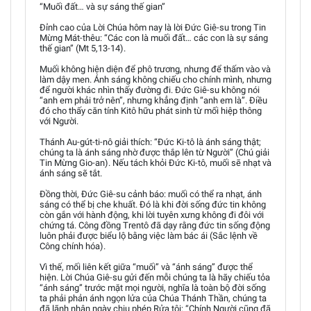
“Muối đất… và sự sáng thế gian”
Đỉnh cao của Lời Chúa hôm nay là lời Đức Giê-su trong Tin
Mừng Mát-thêu: “Các con là muối đất… các con là sự sáng
thế gian” (Mt 5,13-14).
Muối không hiện diện để phô trương, nhưng để thấm vào và
làm dậy men. Ánh sáng không chiếu cho chính mình, nhưng
để người khác nhìn thấy đường đi. Đức Giê-su không nói
“anh em phải trở nên”, nhưng khẳng định “anh em là”. Điều
đó cho thấy căn tính Kitô hữu phát sinh từ mối hiệp thông
với Người.
Thánh Au-gút-ti-nô giải thích: “Đức Ki-tô là ánh sáng thật;
chúng ta là ánh sáng nhờ được thắp lên từ Người” (Chú giải
Tin Mừng Gio-an). Nếu tách khỏi Đức Ki-tô, muối sẽ nhạt và
ánh sáng sẽ tắt.
Đồng thời, Đức Giê-su cảnh báo: muối có thể ra nhạt, ánh
sáng có thể bị che khuất. Đó là khi đời sống đức tin không
còn gắn với hành động, khi lời tuyên xưng không đi đôi với
chứng tá. Công đồng Trentô đã dạy rằng đức tin sống động
luôn phải được biểu lộ bằng việc làm bác ái (Sắc lệnh về
Công chính hóa).
Vì thế, mối liên kết giữa “muối” và “ánh sáng” được thể
hiện. Lời Chúa Giê-su gửi đến mỗi chúng ta là hãy chiếu tỏa
“ánh sáng” trước mặt mọi người, nghĩa là toàn bộ đời sống
ta phải phản ánh ngọn lửa của Chúa Thánh Thần, chúng ta
đã lãnh nhận ngày chịu phép Rửa tội: “Chính Người cũng đã