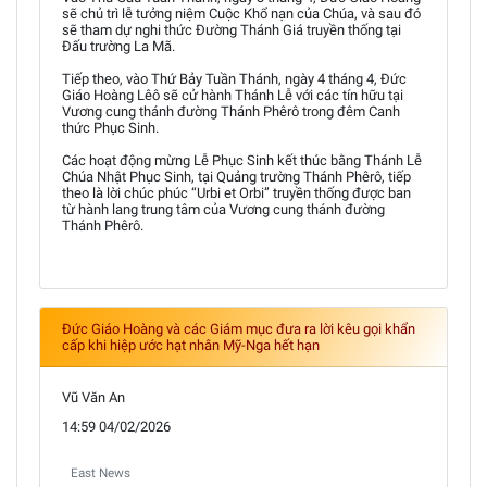
sẽ chủ trì lễ tưởng niệm Cuộc Khổ nạn của Chúa, và sau đó
sẽ tham dự nghi thức Đường Thánh Giá truyền thống tại
Đấu trường La Mã.
Tiếp theo, vào Thứ Bảy Tuần Thánh, ngày 4 tháng 4, Đức
Giáo Hoàng Lêô sẽ cử hành Thánh Lễ với các tín hữu tại
Vương cung thánh đường Thánh Phêrô trong đêm Canh
thức Phục Sinh.
Các hoạt động mừng Lễ Phục Sinh kết thúc bằng Thánh Lễ
Chúa Nhật Phục Sinh, tại Quảng trường Thánh Phêrô, tiếp
theo là lời chúc phúc “Urbi et Orbi” truyền thống được ban
từ hành lang trung tâm của Vương cung thánh đường
Thánh Phêrô.
Đức Giáo Hoàng và các Giám mục đưa ra lời kêu gọi khẩn
cấp khi hiệp ước hạt nhân Mỹ-Nga hết hạn
Vũ Văn An
14:59 04/02/2026
East News