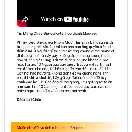
Tin Mừng Chúa Giê-su Ki-tô theo thánh Mác-cô.
Khi ấy, Đức Giê-su gọi Nhóm Mười Hai lại và bắt đầu sai đi
từng hai người một. Người ban cho các ông quyền trên các
thần ô uế. 8 Người chỉ thị cho các ông không được mang gì
đi đường, chỉ trừ cây gậy; không được mang lương thực,
bao bị, tiền giắt lưng; 9 được đi dép, nhưng không được
mặc hai áo. 10 Người bảo các ông : “Bất cứ ở đâu, khi anh
em đã vào nhà nào, thì hãy ở lại đó cho đến lúc ra đi. 11
Còn nơi nào người ta không đón tiếp và không nghe anh
em, thì khi ra khỏi đó, hãy giũ bụi đất dưới chân để tỏ ý
cảnh cáo họ.” 12 Các ông đi rao giảng, kêu gọi người ta ăn
năn sám hối. 13 Các ông trừ được nhiều quỷ, xức dầu cho
nhiều người đau ốm và chữa họ khỏi bệnh.
Đó là Lời Chúa
Muốn cho đời và ánh sáng cho trần gian