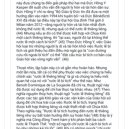
này đưa chúng ta đến giải pháp thứ hai mà Đức Hồng Y
Kasper đề xuất cho vấn đề người ly hôn và tái hôn dân sự.
Đức Hồng Y chỉ ra rằng “Bộ Giáo lý Đức tin đã đưa ra một
hướng dẫn vào năm 1994 khi tuyên bố—và Đức Bênêđictô
XVI đã nhắc lại điều này tại Đại hội Gia đình Thế giới ở
Milan năm 2012—rằng người ly hôn và tái hôn nhất định
không thể rước lễ, nhưng quả có thể rước lễ thiêng liêng.
(44) Nhưng nếu ai đó có thể được kết hợp với Chúa Kitô
một cách thiêng liêng, thì “tại sao, người đó lại không thể
rước lễ một cách bí tích?” (45) Theo Đức Hồng Y, việc Giáo
hội loại trừ những người ly dị và tái hôn khỏi việc Rước lễ bí
tích và giới thiệu họ đến điều mà ngài gọi là “con đường
cứu rỗi ngoài bí tích” có thể “đặt cấu trúc bí tích cơ bản của
Giáo hội vào vòng nghi vấn”. (46)
Thoạt nhìn, lập luận này có vẻ gần như hoàn hảo. Nhưng
một lần nữa, tất cả có thể phụ thuộc vào việc chúng ta hiểu
chính xác “rước lễ thiêng liêng” là gì và chúng ta hiểu mối
quan hệ của nó với “rước lễ bí tích” như thế nào. Như
Benoît-Dominique de La Soujeole đã chỉ ra, thuật ngữ này
đã được sử dụng để chỉ hai thực tại khác nhau. (47) Theo
nghĩa nguyên thủy hơn, thuật ngữ “rước lễ thiêng liêng” đã
được các tác giả Kitô giáo và các văn kiện của Giáo hội sử
dụng để chỉ hoa trái của việc Rước lễ bí tích, trạng thái
được kết hợp thiêng liêng và mật thiết nhất với Chúa Kitô.
Theo nghĩa này, “Rước lễ bí tích hướng đến rước lễ thiêng
liêng như sự bất toàn hướng đến sự hoàn hảo.”(48) Đây là ý
nghĩa mà Công đồng Trent hàm ý khi phân biệt ba cách
rước lễ Thánh Thể: “một số người chỉ rước lễ cách bí tích vì
họ như những kẻ tội lỗi”, (49) Rồi có những người “chỉ rước