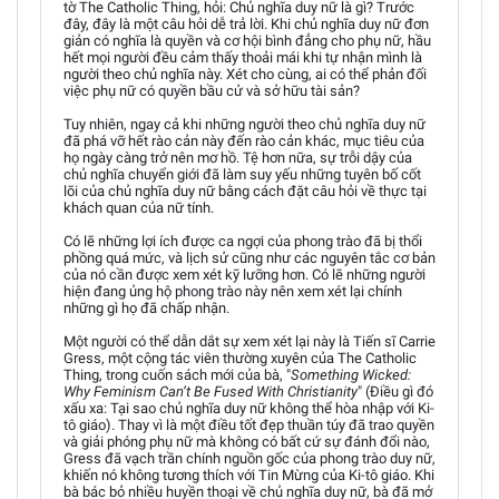
tờ The Catholic Thing, hỏi: Chủ nghĩa duy nữ là gì? Trước
đây, đây là một câu hỏi dễ trả lời. Khi chủ nghĩa duy nữ đơn
giản có nghĩa là quyền và cơ hội bình đẳng cho phụ nữ, hầu
hết mọi người đều cảm thấy thoải mái khi tự nhận mình là
người theo chủ nghĩa này. Xét cho cùng, ai có thể phản đối
việc phụ nữ có quyền bầu cử và sở hữu tài sản?
Tuy nhiên, ngay cả khi những người theo chủ nghĩa duy nữ
đã phá vỡ hết rào cản này đến rào cản khác, mục tiêu của
họ ngày càng trở nên mơ hồ. Tệ hơn nữa, sự trỗi dậy của
chủ nghĩa chuyển giới đã làm suy yếu những tuyên bố cốt
lõi của chủ nghĩa duy nữ bằng cách đặt câu hỏi về thực tại
khách quan của nữ tính.
Có lẽ những lợi ích được ca ngợi của phong trào đã bị thổi
phồng quá mức, và lịch sử cũng như các nguyên tắc cơ bản
của nó cần được xem xét kỹ lưỡng hơn. Có lẽ những người
hiện đang ủng hộ phong trào này nên xem xét lại chính
những gì họ đã chấp nhận.
Một người có thể dẫn dắt sự xem xét lại này là Tiến sĩ Carrie
Gress, một cộng tác viên thường xuyên của The Catholic
Thing, trong cuốn sách mới của bà, "
Something Wicked:
Why Feminism Can’t Be Fused With Christianity
" (Điều gì đó
xấu xa: Tại sao chủ nghĩa duy nữ không thể hòa nhập với Ki-
tô giáo). Thay vì là một điều tốt đẹp thuần túy đã trao quyền
và giải phóng phụ nữ mà không có bất cứ sự đánh đổi nào,
Gress đã vạch trần chính nguồn gốc của phong trào duy nữ,
khiến nó không tương thích với Tin Mừng của Ki-tô giáo. Khi
bà bác bỏ nhiều huyền thoại về chủ nghĩa duy nữ, bà đã mở