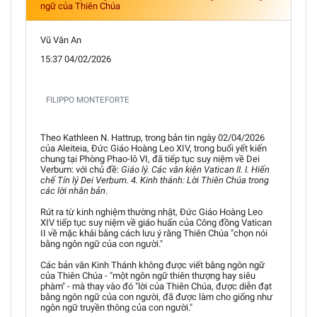
ngữ của Thiên Chúa
Vũ Văn An
15:37 04/02/2026
FILIPPO MONTEFORTE
Theo Kathleen N. Hattrup, trong bản tin ngày 02/04/2026
của Aleiteia, Đức Giáo Hoàng Leo XIV, trong buổi yết kiến
chung tại Phòng Phao-lô VI, đã tiếp tục suy niệm về Dei
Verbum: với chủ đề:
Giáo lý. Các văn kiện Vatican II. I. Hiến
chế Tín lý Dei Verbum. 4. Kinh thánh: Lời Thiên Chúa trong
các lời nhân bản
.
Rút ra từ kinh nghiệm thường nhật, Đức Giáo Hoàng Leo
XIV tiếp tục suy niệm về giáo huấn của Công đồng Vatican
II về mặc khải bằng cách lưu ý rằng Thiên Chúa "chọn nói
bằng ngôn ngữ của con người."
Các bản văn Kinh Thánh không được viết bằng ngôn ngữ
của Thiên Chúa - "một ngôn ngữ thiên thượng hay siêu
phàm" - mà thay vào đó "lời của Thiên Chúa, được diễn đạt
bằng ngôn ngữ của con người, đã được làm cho giống như
ngôn ngữ truyền thông của con người."