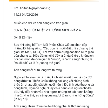
Lm. An-tôn Nguyễn Văn Độ
14:21 04/02/2026
Muốn cho đời và ánh sáng cho trần gian
SUY NIỆM CHÚA NHẬT V THƯỜNG NIÊN - NĂM A
(Mt 5,13 - 16)
Sau khi công bố Tám Mối Phúc, Chúa Giê-su phán tiếp
những lời hằng sống: “Các con là muối đất… là sự sáng thế
gian” (x. Mt 5, 13-14). Lời trên chứa đựng căn tính Ki-tô giáo
của chúng ta. Điều đáng nói ở đây là Chúa Giê-su không chỉ
nói các môn đệ đơn giản là “muối”, là “ánh sáng” nhưng là
“muối đất” và là “sự sáng thế gian”.
Ánh sáng khởi đi từ lòng xót thương
Ngôn sứ I-sai-a mô tả chiều kích xã hội rất thực tế của đời
sống đức tin. Thiên Chúa không hài lòng với những hình
thức ăn chay, giữ luật bề ngoài nếu thiếu tình yêu thương và
công bình, Ngài đề nghị: “Hãy chia bánh của ngươi cho kẻ
đói, hãy tiếp nhận vào nhà ngươi những kẻ bất hạnh không
nhà ở…Như thế, sự sáng của ngươi tỏ rạng như hừng đông”
(Is 58,7-8).
Ánh sáng Thiên Chúa nói tới không phải là thứ ánh sáng