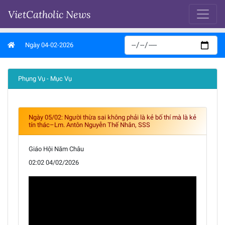
VietCatholic News
Ngày 04-02-2026
Phụng Vụ - Mục Vụ
Ngày 05/02: Người thừa sai không phải là kẻ bố thí mà là kẻ
tín thác–Lm. Antôn Nguyễn Thế Nhân, SSS
Giáo Hội Năm Châu
02:02 04/02/2026