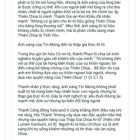
phát ra từ lời nói hùng hồn, nhưng là ánh sáng của lòng bác
ái được sống cụ thể. Khi con người biết mở lòng ra cho tha
nhân, nhất là người nghèo khổ và bị bỏ rơi, thì chính lúc ấy
Thiên Chúa tỏ mình. Thánh Gio-an Kim Khẩu đã nhấn
mạnh: “Không có gì làm cho Ki-tô hữu giống Thiên Chúa
cho bằng lòng thương xót”. Như thế, ánh sáng Ki-tô hữu
không chiếu từ chính mình, mà là phản chiếu dung mạo
Thiên Chúa là Tình Yêu.
Ánh sáng của Tin Mừng đến từ thập giá Đức Ki-tô
Trong thư gửi tín hữu Cô-rin-tô, thánh Phao-lô chia sẻ kinh
nghiệm truyền giáo rất khiêm tốn của mình: “Tôi không đến
với uy thế của tài hùng biện hoặc của sự khôn ngoan; tôi
đến công bố bằng chứng của Thiên Chúa… để đức tin của
anh em không dựa vào sự khôn ngoan loài người, nhưng
dựa vào quyền năng của Thiên Chúa” (1 Cr 2,1.5).
Thánh nhân ý thức rằng, ánh sáng Tin Mừng không phát
xuất từ tài hùng biện hay chiến lược con người, nhưng từ
thập giá Đức Ki-tô. Đây là một nghịch lý: yếu đuối nhưng lại
mạnh mẽ, đơn sơ nhưng lại biến đổi lòng người.
Thánh Công đồng Vaticanô II cũng khẳng định điều này khi
nói rằng, Hội Thánh “không cậy dựa vào đặc quyền trần thế,
nhưng vào quyền năng của Thập Giá Chúa Ki-tô” (Hiến chế
Lumen Gentium, số 8). Người Ki-tô hữu chỉ thực sự là ánh
sáng khi họ sống khiêm nhường và tín thác vào ân sủng
Chúa.