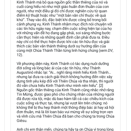
Kinh Thánh mà bỏ qua nguồn gốc thần thiêng của nó và
cuối cùng hiểu nó như một giáo huấn đơn thuần của con
người, như một điều gì đó chỉ được nghiên cứu từ quan
điểm kỹ thuật hoặc như “một bản văn chỉ thuộc về quá
khứ”. Thay vào đó, đặc biệt khi được công bố trong bối
cảnh phụng vụ, Kinh Thánh nhằm mục đích nói chuyện với
các tín hữu ngày nay, chạm đến cuộc sống hiện tại của họ
với những vấn đề họ đang gặp phải, soi sáng những bước
cần thực hiện và những quyết định cần phải đưa ra. Điều
này chỉ có thể thực hiện được khi các tín hữu đọc và giải
thích các bản văn thánh thiêng dưới sự hướng dẫn của
cùng một Chúa Thánh Thần từng linh hứng chúng (xem
DV
,
12).
Về phương diện này, Kinh Thánh có tác dụng nuôi dưỡng
đời sống và lòng bác ái của các tín hữu, như Thánh
Augustinô nhắc lại: “Ai… nghĩ rằng mình hiểu Kinh Thánh…
nhưng lại đưa ra cách giải thích không hướng đến việc xây
dựng tình yêu kép đối với Thiên Chúa và tha nhân, thì người
đó vẫn chưa hiểu Kinh Thánh như mình nên hiểu”. [2]
Nguồn gốc thần thiêng của Kinh Thánh cũng nhắc nhở rằng
Tin Mừng, được giao phó cho chứng nhân của những người
đã được rửa tội, mặc dù bao hàm tất cả các chiều kích của
cuộc sống và thực tại, nhưng lại vượt lên trên chúng: nó
không thể bị thu hẹp thành một thông điệp bác ái hay xã hội
đơn thuần, mà là lời loan báo vui mừng về sự sống trọn vẹn
và vĩnh cửu mà Thiên Chúa đã ban cho chúng ta trong Chúa
Giêsu.
Anh chị em thân mến, chúng ta hãy tạ ơn Chúa vì trong lòng