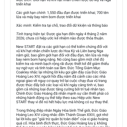
triển khai
Các giới hạn chính
: 1,550 đầu đạn được triển khai; 700 tên
lửa và máy bay ném bom được triển khai
Xác minh
: Kiểm tra tại chỗ, trao đổi dữ kkiện và thông báo
Tình trạng hiện tại
: Được gia hạn đến ngày 4 tháng 2 năm
2026; chưa có hiệp ước kế nhiệm nào được thỏa thuận.
New START đặt ra các giới hạn có thể kiểm chứng đối với
vũ khí hạt nhân chiến lược do Hoa Kỳ và Liên bang Nga
nắm giữ, bao gồm giới hạn đối với đầu đạn, tên lửa và máy
bay ném bom hạng nặng. Nó cũng bao gồm một chế độ
kiểm tra và minh bạch rộng rãi được thiết kế để giảm thiểu
sự ngờ vực và tính toán sai lầm. Đức Tổng Giám Mục
Coakley nhắc lại những lời kêu gọi gần đây của Đức Giáo
Hoàng Leo XIV, người hồi đầu năm đã cảnh cáo các nhà
ngoại giao về nguy cơ quay trở lại cuộc chạy đua vũ trang
được thúc đẩy bởi các loại vũ khí ngày càng tinh vi, bao
gồm cả những loại được tăng cường bởi trí tuệ nhân tạo.
Chính Đức Giáo Hoàng đã nhấn mạnh sự cần thiết phải có
những hành động cụ thể tiếp theo sau Hiệp ước New
START thay vì để nó hết hiệu lực mà không có sự thay thế.
Trong thông điệp nhân Ngày Hòa bình Thế giới, Đức Giáo
Hoàng Leo XIV cũng nhắc đến Thánh Gioan XXIII, gợi nhớ
lại lời kêu gọi “giải trừ quân bị toàn diện” của vị giáo hoàng
quá cố. Hòa bình đích thực, Đức Giáo Hoàng lưu ý, không