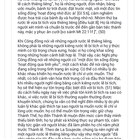
lễ cách thiêng liêng”, họ là những người, đón nhận, bằng
ước muốn, bánh từ trời được đặt trước mặt, với một đức tin
sống động ‘hoạt động nhờ đức ái’ [Gl 5:6], cảm nghiệm
được hoa trái của bánh ấy và hưởng nhờ nó. Nhóm thứ ba
rước lễ vừa bí tích vừa thiêng liêng [điều luật 8]; Họ là những
người xét mình và chuẩn bị trước để đến gần bàn tiệc thánh
này, mặc y phục ăn cưới [so sánh Mt 22:11f.]”, (50)
Khi Công đồng nói về những người rước lễ thiêng liêng,
không phải là những người kiêng rước lễ bí tích vì họ ý thức
mình có tội trọng chưa xưng, hoặc vì họ công khai sống
trong những hoàn cảnh bất hợp lệ. Thật vậy, các Nghị phụ
Công đồng nói về những người có “một đức tin sống động
‘hoạt động qua tình yêu’”, một cách khác để nói rằng họ
đang sống trong tình trạng ân sủng. Có thể có nhiều lý do
khác nhau khiến họ muốn rước lễ chỉ vì ước muốn. Thứ
nhất, có bối cảnh văn hóa thời trung cổ và đầu thời hiện đại,
khi nhiều người nghĩ rằng bằng cách kiêng rước lễ bí tích,
họ sẽ thể hiện sự tôn trọng đặc biệt đối với bí tích. (51) Mặc
dù cách hiểu ngày nay về việc phải tôn kính bí tích ra sao có
khác, vì việc rước lễ bí tích thường xuyên thường được
khuyến khích, chúng ta vẫn có thể nghĩ đến nhiều lý do phi
luân lý khác giải thích tại sao người ta muốn rước lễ chỉ vì
lòng ước muốn: họ có thể muốn tôn trọng việc giữ chay
Thánh Thể; họ đến Thánh lễ muộn đến mức cảm thấy mình
thiếu bình tĩnh; họ tự phát và không thực sự phạm tội, cảm
thấy tức giận với người khác đã làm phiền họ chỉ năm phút
trước Thánh lễ. Theo de La Soujeole, chúng ta nên nghĩ về
một người rước lễ thiêng liêng như vậy như một người “đã
chịu phép rửa tội đầy sốt sắng, cuộc sống của họ được hòa