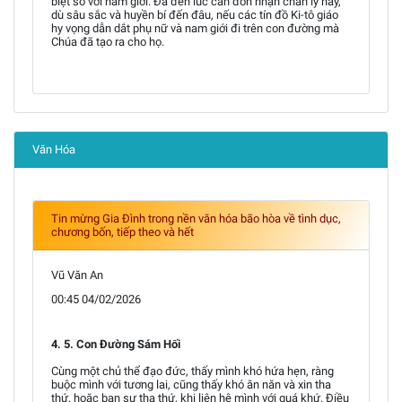
biệt so với nam giới. Đã đến lúc cần đón nhận chân lý này,
dù sâu sắc và huyền bí đến đâu, nếu các tín đồ Ki-tô giáo
hy vọng dẫn dắt phụ nữ và nam giới đi trên con đường mà
Chúa đã tạo ra cho họ.
Văn Hóa
Tin mừng Gia Đình trong nền văn hóa bão hòa về tình dục,
chương bốn, tiếp theo và hết
Vũ Văn An
00:45 04/02/2026
4. 5. Con Đường Sám Hối
Cùng một chủ thể đạo đức, thấy mình khó hứa hẹn, ràng
buộc mình với tương lai, cũng thấy khó ăn năn và xin tha
thứ, hoặc ban sự tha thứ, khi liên hệ mình với quá khứ. Điều