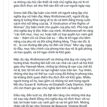
ra những câu hỏi cần thiết về một chủ nghĩa duy nữ Ki-tô
giáo đích thực sẽ như thế nào đối với con người ngày nay.
Gress bắt đầu lập luận của mình với người sáng lập chủ
nghĩa duy nữ hiện đại, Mary Wollstonecraft, người đã áp
dụng lý tưởng Khai sáng về tự do và bình đẳng trong cuốn
sách nhỏ nổi tiếng của bà, "
A Vindication of the Rights of
Woman
" (Sự biện minh cho quyền của phụ nữ). Phù hợp với
chủ nghĩa duy lý độc thần của mình, Wollstonecraft tin rằng
“các linh mục, mục sư, hoặc bất cứ loại quyền lực nam giới
nào – thậm chí cả Chúa Giê-su – đều là trở ngại cho tiềm
năng của phụ nữ và đời sống thiêng liêng. Thay vào đó, lý
trí… là con đường dẫn phụ nữ đến với Chúa.” Như vậy, ngay
từ đầu, mục tiêu chính của phong trào duy nữ là giải phóng
và trao quyền, và trở ngại chính là Kitô giáo.
Mặc dù vậy, Wollstonecraft và những nhà duy nữ cùng chí
hướng khác thường liên kết với các nhà cải cách xã hội Kitô
giáo như Hannah More, chống lại những tệ nạn của chế độ
nô lệ, bóc lột trẻ em và nạn nghiện rượu tràn lan. Tuy nhiên,
những nhà duy nữ thế tục cuối cùng đã thống trị phong trào,
tái khẳng định quan điểm thù địch đối với Kitô giáo. Nhiều
người trong số họ, bao gồm cả những nữ anh hùng người
Mỹ như Susan B. Anthony và Elizabeth Cady Stanton, thậm
chí còn tham gia vào chủ nghĩa tâm linh và huyền bí.
Điều này, đến lượt nó, đã đặt nền tảng cho những nhà duy
nữ sau này đánh đồng chủ nghĩa duy nữ đích thực với sự
bác bỏ hoàn toàn các ranh giới và vai trò giới tính. Những
nhân vật lỗi lạc như Simone de Beauvoir, Virginia Woolf,