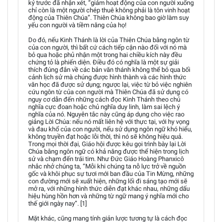
kỷ trước đã nhận xét, “giảm hoạt động của con người xuống
chỉ còn là một người chép thuê không phải là tôn vinh hoạt
động của Thiên Chúa”. Thiên Chúa không bao giờ làm suy
yếu con người và tiềm năng của họ!
Do đó, nếu Kinh Thánh là lời của Thiên Chúa bằng ngôn từ
của con người, thì bất cứ cách tiếp cận nào đối với nó mà
bỏ qua hoặc phủ nhận một trong hai chiều kích này đều
chứng tỏ là phiến diện. Điều đó có nghĩa là một sự giải
thích đúng đắn về các bản văn thánh không thể bỏ qua bối
cảnh lịch sử mà chúng được hình thành và các hình thức
văn học đã được sử dụng; ngược lại, việc từ bỏ việc nghiên
cứu ngôn từ của con người mà Thiên Chúa đã sử dụng có
nguy cơ dẫn đến những cách đọc Kinh Thánh theo chủ
nghĩa cực đoan hoặc chủ nghĩa duy linh, làm sai lệch ý
nghĩa của nó. Nguyên tắc này cũng áp dụng cho việc rao
giảng Lời Chúa: nếu nó mất liên hệ với thực tại, với hy vọng
và đau khổ của con người, nếu sử dụng ngôn ngữ khó hiểu,
không truyền đạt hoặc lỗi thời, thì nó sẽ không hiệu quả.
Trong mọi thời đại, Giáo hội được kêu gọi trình bày lại Lời
Chúa bằng ngôn ngữ có khả năng được thể hiện trong lịch
sử và chạm đến trái tim. Như Đức Giáo Hoàng Phanxicô
nhắc nhở chúng ta, “Mỗi khi chúng ta nỗ lực trở về nguồn
gốc và khôi phục sự tươi mới ban đầu của Tin Mừng, những
con đường mới sẽ xuất hiện, những lối đi sáng tạo mới sẽ
mở ra, với những hình thức diễn đạt khác nhau, những dấu
hiệu hùng hồn hơn và những từ ngữ mang ý nghĩa mới cho
thế giới ngày nay”. [1]
Mặt khác, cũng mang tính giản lược tương tự là cách đọc