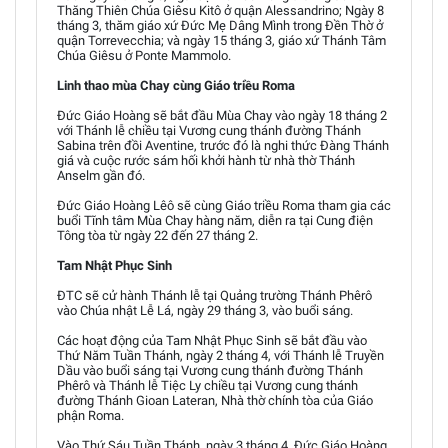
Thăng Thiên Chúa Giêsu Kitô ở quận Alessandrino; Ngày 8
tháng 3, thăm giáo xứ Đức Mẹ Dâng Mình trong Đền Thờ ở
quận Torrevecchia; và ngày 15 tháng 3, giáo xứ Thánh Tâm
Chúa Giêsu ở Ponte Mammolo.
Linh thao mùa Chay cùng Giáo triều Roma
Đức Giáo Hoàng sẽ bắt đầu Mùa Chay vào ngày 18 tháng 2
với Thánh lễ chiều tại Vương cung thánh đường Thánh
Sabina trên đồi Aventine, trước đó là nghi thức Đàng Thánh
giá và cuộc rước sám hối khởi hành từ nhà thờ Thánh
Anselm gần đó.
Đức Giáo Hoàng Lêô sẽ cùng Giáo triều Roma tham gia các
buổi Tĩnh tâm Mùa Chay hàng năm, diễn ra tại Cung điện
Tông tòa từ ngày 22 đến 27 tháng 2.
Tam Nhật Phục Sinh
ĐTC sẽ cử hành Thánh lễ tại Quảng trường Thánh Phêrô
vào Chúa nhật Lễ Lá, ngày 29 tháng 3, vào buổi sáng.
Các hoạt động của Tam Nhật Phục Sinh sẽ bắt đầu vào
Thứ Năm Tuần Thánh, ngày 2 tháng 4, với Thánh lễ Truyền
Dầu vào buổi sáng tại Vương cung thánh đường Thánh
Phêrô và Thánh lễ Tiệc Ly chiều tại Vương cung thánh
đường Thánh Gioan Lateran, Nhà thờ chính tòa của Giáo
phận Roma.
Vào Thứ Sáu Tuần Thánh, ngày 3 tháng 4, Đức Giáo Hoàng