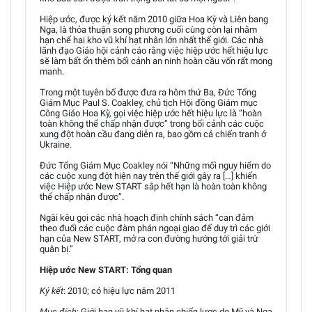
Hiệp ước, được ký kết năm 2010 giữa Hoa Kỳ và Liên bang
Nga, là thỏa thuận song phương cuối cùng còn lại nhằm
hạn chế hai kho vũ khí hạt nhân lớn nhất thế giới. Các nhà
lãnh đạo Giáo hội cảnh cáo rằng việc hiệp ước hết hiệu lực
sẽ làm bất ổn thêm bối cảnh an ninh hoàn cầu vốn rất mong
manh.
Trong một tuyên bố được đưa ra hôm thứ Ba, Đức Tổng
Giám Mục Paul S. Coakley, chủ tịch Hội đồng Giám mục
Công Giáo Hoa Kỳ, gọi việc hiệp ước hết hiệu lực là “hoàn
toàn không thể chấp nhận được” trong bối cảnh các cuộc
xung đột hoàn cầu đang diễn ra, bao gồm cả chiến tranh ở
Ukraine.
Đức Tổng Giám Mục Coakley nói “Những mối nguy hiểm do
các cuộc xung đột hiện nay trên thế giới gây ra […] khiến
việc Hiệp ước New START sắp hết hạn là hoàn toàn không
thể chấp nhận được”.
Ngài kêu gọi các nhà hoạch định chính sách “can đảm
theo đuổi các cuộc đàm phán ngoại giao để duy trì các giới
hạn của New START, mở ra con đường hướng tới giải trừ
quân bị.”
Hiệp ước New START: Tổng quan
Ký kết
: 2010; có hiệu lực năm 2011
Mục đích
: Giới hạn vũ khí hạt nhân chiến lược do Mỹ và Nga