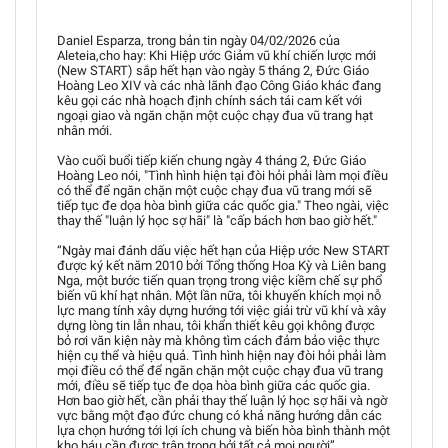
Daniel Esparza, trong bản tin ngày 04/02/2026 của
Aleteia,cho hay: Khi Hiệp ước Giảm vũ khí chiến lược mới
(New START) sắp hết hạn vào ngày 5 tháng 2, Đức Giáo
Hoàng Leo XIV và các nhà lãnh đạo Công Giáo khác đang
kêu gọi các nhà hoạch định chính sách tái cam kết với
ngoại giao và ngăn chặn một cuộc chạy đua vũ trang hạt
nhân mới.
Vào cuối buổi tiếp kiến chung ngày 4 tháng 2, Đức Giáo
Hoàng Leo nói, "Tình hình hiện tại đòi hỏi phải làm mọi điều
có thể để ngăn chặn một cuộc chạy đua vũ trang mới sẽ
tiếp tục đe dọa hòa bình giữa các quốc gia." Theo ngài, việc
thay thế "luận lý học sợ hãi" là "cấp bách hơn bao giờ hết."
“Ngày mai đánh dấu việc hết hạn của Hiệp ước New START
được ký kết năm 2010 bởi Tổng thống Hoa Kỳ và Liên bang
Nga, một bước tiến quan trọng trong việc kiềm chế sự phổ
biến vũ khí hạt nhân. Một lần nữa, tôi khuyến khích mọi nỗ
lực mang tính xây dựng hướng tới việc giải trừ vũ khí và xây
dựng lòng tin lẫn nhau, tôi khẩn thiết kêu gọi không được
bỏ rơi văn kiện này mà không tìm cách đảm bảo việc thực
hiện cụ thể và hiệu quả. Tình hình hiện nay đòi hỏi phải làm
mọi điều có thể để ngăn chặn một cuộc chạy đua vũ trang
mới, điều sẽ tiếp tục đe dọa hòa bình giữa các quốc gia.
Hơn bao giờ hết, cần phải thay thế luận lý học sợ hãi và ngờ
vực bằng một đạo đức chung có khả năng hướng dẫn các
lựa chọn hướng tới lợi ích chung và biến hòa bình thành một
kho báu cần được trân trọng bởi tất cả mọi người”.