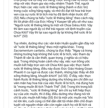
nhịp với việc tham gia vào mầu nhiệm Thánh Thể, người
thực hiện các việc rước lễ thiêng liêng (hành vi đức tin)
trong cuộc sống hằng ngày, và nhờ đó đạt tới hoa trái trọn
vẹn của sự rước lễ bí tích mà họ đã lãnh nhận trước đó”.
(52) Nếu chúng ta hiểu “rước lễ thiêng liêng” theo cách này,
thì lời phản đối của Đức Hồng Y Kasper tất yếu sẽ như sau:
“Người rước lễ thiêng liêng là một với Chúa Giêsu Kitô. Vậy
thì làm sao người ấy có thể trái ngược với lệnh truyền của
Chúa Kitô? Vậy thì tại sao người ấy lại không thể rước lễ bí
tích?” (53)
Tuy nhiên, dường như các văn kiện Huấn quyền gần đây nói
về “rước lễ thiêng liêng” theo một nghĩa khác. Trong
Sacramentum caritatis
, chúng ta đọc thấy: “Ngay cả trong
những trường hợp không thể rước lễ bí tích, việc tham dự
Thánh lễ vẫn là cần thiết, quan trọng, ý nghĩa và có hiệu
quả. Trong những hoàn cảnh như vậy, việc vun trồng ước
muốn kết hiệp trọn vẹn với Chúa Kitô qua việc thực hành
rước lễ thiêng liêng, điều này được Đức Giáo Hoàng Gioan
Phaolô II ca ngợi và được các thánh, những bậc thầy về đời
sống thiêng liêng, khuyến khích” (số 55). Ở đây, việc thực
hành Rước lễ thiêng liêng dường như không ám chỉ đến sự
viên mãn hay hoa trái của việc Rước lễ bí tích, mà đúng hơn
là “mong muốn Bí tích Thánh Thể” (54) Trong khi trong bối
cảnh trước, “rước lễ thiêng liêng” ám chỉ sự kết hiệp thực
sự của ước muốn, thì ở đây, điều dường như đang nói tới
chỉ là ước muốn kết hiệp (55) Đó là một ước muốn mà “khi
nó lớn lên, cuối cùng có thể dẫn dắt tội nhân đến chỗ đoạn
tuyệt với nguyên nhân vẫn còn ngăn cách họ với Bí tích và