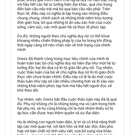
với hầu hết các hệ tư tưởng hiện đại khác, quá chú trọng
đến bán cầu não trái mà bỏ qua bán cầu não phải. Trên
thực tế, điều này có nghĩa là tập trung vào những điều
chung chung, chính sách và những khái niệm trừu tượng
đơn giản hóa, bỏ qua những bí ẩn sâu sắc hơn của cuộc
sống, cảm xúc, các mối quan hệ và thực tế phức tạp.
Do đó, những người theo chủ nghĩa duy nữ có thể khoe
khoang nhiều chiến thắng pháp lý của họ trong khi đồng
thời ngày càng trở nên chán nản về tình trạng của chính
mình.
Gress đã thành công trong mục tiêu chính của mình là
hoàn toàn bác bỏ chủ nghĩa duy nữ hiện đại như một hệ tư
tưởng độc hại đe dọa cả Ki-tô giáo lẫn phụ nữ. Tuy nhiên,
cuộc thảo luận của bà về chủ nghĩa duy nữ Ki-tô giáo đích
thực vẫn chưa hoàn chỉnh. Điều này có lẽ là do một cuộc
thảo luận như vậy sẽ cần nhiều chương hơn và đi sâu vào
những khái niệm phức tạp hơn mà hầu hết người đọc sẽ
khó theo dõi.
Tuy nhiên, việc Gress bắt đầu cuộc thảo luận này đã là quá
đủ. Phụ nữ không chỉ là những bóng ma vô cảm trong hình
hài phụ nữ, và họ cũng không chỉ là một nhóm thiểu số bị
áp bức cần được trao thêm quyền và sự đại diện.
Họ là những con người toàn diện, lý trí và có khả năng thiết
lập các mối quan hệ, với tâm hồn và thể xác độc đáo phù
hợp với bản chất nữ tính siêu việt, vừa bổ sung vừa khác