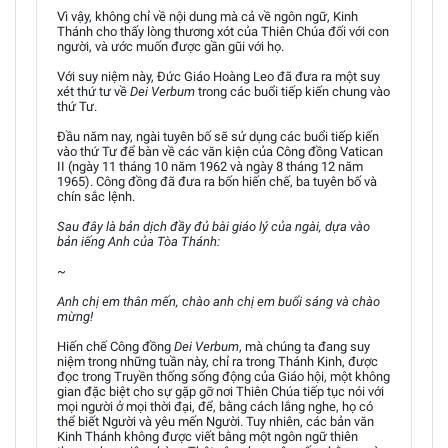
Vì vậy, không chỉ về nội dung mà cả về ngôn ngữ, Kinh
Thánh cho thấy lòng thương xót của Thiên Chúa đối với con
người, và ước muốn được gần gũi với họ.
Với suy niệm này, Đức Giáo Hoàng Leo đã đưa ra một suy
xét thứ tư về
Dei Verbum
trong các buổi tiếp kiến chung vào
thứ Tư.
Đầu năm nay, ngài tuyên bố sẽ sử dụng các buổi tiếp kiến
vào thứ Tư để bàn về các văn kiện của Công đồng Vatican
II (ngày 11 tháng 10 năm 1962 và ngày 8 tháng 12 năm
1965). Công đồng đã đưa ra bốn hiến chế, ba tuyên bố và
chín sắc lệnh.
Sau đây là bản dịch đầy đủ bài giáo lý của ngài, dựa vào
bản iếng Anh của Tòa Thánh:
~
Anh chị em thân mến, chào anh chị em buổi sáng và chào
mừng!
Hiến chế Công đồng
Dei Verbum
, mà chúng ta đang suy
niệm trong những tuần này, chỉ ra trong Thánh Kinh, được
đọc trong Truyền thống sống động của Giáo hội, một không
gian đặc biệt cho sự gặp gỡ nơi Thiên Chúa tiếp tục nói với
mọi người ở mọi thời đại, để, bằng cách lắng nghe, họ có
thể biết Người và yêu mến Người. Tuy nhiên, các bản văn
Kinh Thánh không được viết bằng một ngôn ngữ thiên