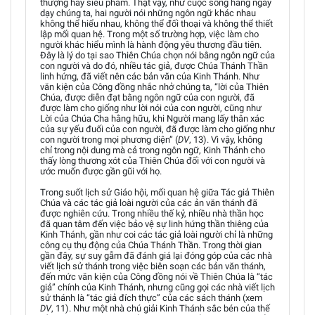
thượng hay siêu phàm. Thật vậy, như cuộc sống hằng ngày
dạy chúng ta, hai người nói những ngôn ngữ khác nhau
không thể hiểu nhau, không thể đối thoại và không thể thiết
lập mối quan hệ. Trong một số trường hợp, việc làm cho
người khác hiểu mình là hành động yêu thương đầu tiên.
Đây là lý do tại sao Thiên Chúa chọn nói bằng ngôn ngữ của
con người và do đó, nhiều tác giả, được Chúa Thánh Thần
linh hứng, đã viết nên các bản văn của Kinh Thánh. Như
văn kiện của Công đồng nhắc nhở chúng ta, “lời của Thiên
Chúa, được diễn đạt bằng ngôn ngữ của con người, đã
được làm cho giống như lời nói của con người, cũng như
Lời của Chúa Cha hằng hữu, khi Người mang lấy thân xác
của sự yếu đuối của con người, đã được làm cho giống như
con người trong mọi phương diện” (
DV
, 13). Vì vậy, không
chỉ trong nội dung mà cả trong ngôn ngữ, Kinh Thánh cho
thấy lòng thương xót của Thiên Chúa đối với con người và
ước muốn được gần gũi với họ.
Trong suốt lịch sử Giáo hội, mối quan hệ giữa Tác giả Thiên
Chúa và các tác giả loài người của các ản văn thánh đã
được nghiên cứu. Trong nhiều thế kỷ, nhiều nhà thần học
đã quan tâm đến việc bảo vệ sự linh hứng thần thiêng của
Kinh Thánh, gần như coi các tác giả loài người chỉ là những
công cụ thụ động của Chúa Thánh Thần. Trong thời gian
gần đây, sự suy gẫm đã đánh giá lại đóng góp của các nhà
viết lịch sử thánh trong việc biên soạn các bản văn thánh,
đến mức văn kiện của Công đồng nói về Thiên Chúa là “tác
giả” chính của Kinh Thánh, nhưng cũng gọi các nhà viết lịch
sử thánh là “tác giả đích thực” của các sách thánh (xem
DV
, 11). Như một nhà chú giải Kinh Thánh sắc bén của thế