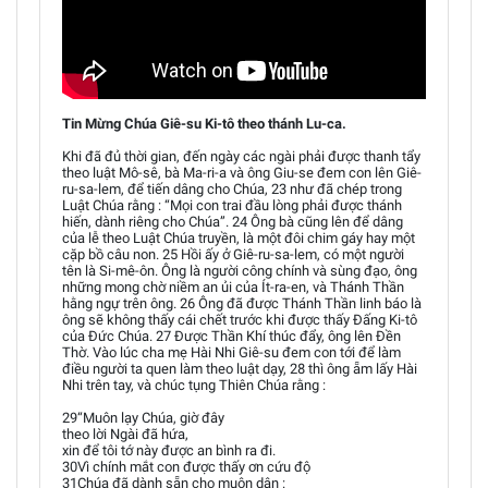
Tin Mừng Chúa Giê-su Ki-tô theo thánh Lu-ca.
Khi đã đủ thời gian, đến ngày các ngài phải được thanh tẩy
theo luật Mô-sê, bà Ma-ri-a và ông Giu-se đem con lên Giê-
ru-sa-lem, để tiến dâng cho Chúa, 23 như đã chép trong
Luật Chúa rằng : “Mọi con trai đầu lòng phải được thánh
hiến, dành riêng cho Chúa”. 24 Ông bà cũng lên để dâng
của lễ theo Luật Chúa truyền, là một đôi chim gáy hay một
cặp bồ câu non. 25 Hồi ấy ở Giê-ru-sa-lem, có một người
tên là Si-mê-ôn. Ông là người công chính và sùng đạo, ông
những mong chờ niềm an ủi của Ít-ra-en, và Thánh Thần
hằng ngự trên ông. 26 Ông đã được Thánh Thần linh báo là
ông sẽ không thấy cái chết trước khi được thấy Đấng Ki-tô
của Đức Chúa. 27 Được Thần Khí thúc đẩy, ông lên Đền
Thờ. Vào lúc cha mẹ Hài Nhi Giê-su đem con tới để làm
điều người ta quen làm theo luật dạy, 28 thì ông ẵm lấy Hài
Nhi trên tay, và chúc tụng Thiên Chúa rằng :
29“Muôn lạy Chúa, giờ đây
theo lời Ngài đã hứa,
xin để tôi tớ này được an bình ra đi.
30Vì chính mắt con được thấy ơn cứu độ
31Chúa đã dành sẵn cho muôn dân :