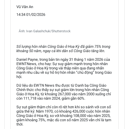
Vũ Văn An
14:34 01/02/2026
Ảnh: Ivan Galashchuk/Shutterstock
Số lượng hôn nhân Công Giáo ở Hoa Kỳ đã giảm 75% trong
khoảng 50 năm, ngay cả khi dân số Công Giáo tăng lên.
Daniel Payne, trong bản tin ngày 31 tháng 1 năm 2026 của
EWNTNews, cho hay: Sự suy giảm mạnh trong hôn nhân
Công Giáo ở Hoa Kỳ trong vài thập niên qua đang nhấn
mạnh nhu cầu về sự hỗ trợ hôn nhân “chủ động” trong Giáo
hội.
Dữ liệu do EWTN News thu được từ Danh bạ Công Giáo
Chính thức cho thấy sự sụt giảm lớn trong hôn nhân Công
Giáo ở Hoa Kỳ, từ khoảng 267,000 vào năm 2000 xuống chỉ
còn 111,718 vào năm 2024, giảm gần 60%.
Sự sụt giảm thậm chí còn rõ rệt hơn khi so sánh với con số
giữa thế kỷ: Năm 1970, có khoảng 426,000 cuộc hôn nhân
Công Giáo ở Hoa Kỳ, so với khoảng 108,000 vào năm 2025,
giảm khoảng 75%, mặc dù con số năm 2025 vẫn chỉ là tạm
thời.