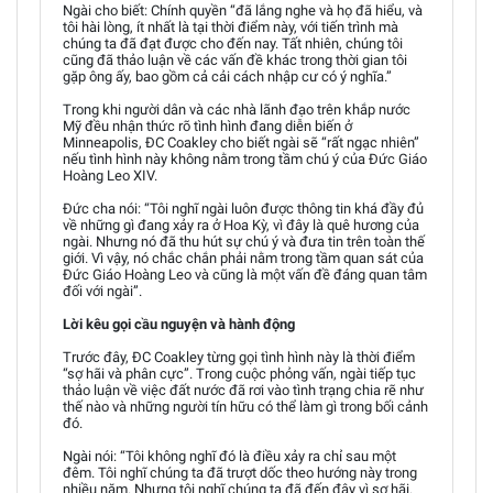
Ngài cho biết: Chính quyền “đã lắng nghe và họ đã hiểu, và
tôi hài lòng, ít nhất là tại thời điểm này, với tiến trình mà
chúng ta đã đạt được cho đến nay. Tất nhiên, chúng tôi
cũng đã thảo luận về các vấn đề khác trong thời gian tôi
gặp ông ấy, bao gồm cả cải cách nhập cư có ý nghĩa.”
Trong khi người dân và các nhà lãnh đạo trên khắp nước
Mỹ đều nhận thức rõ tình hình đang diễn biến ở
Minneapolis, ĐC Coakley cho biết ngài sẽ “rất ngạc nhiên”
nếu tình hình này không nằm trong tầm chú ý của Đức Giáo
Hoàng Leo XIV.
Đức cha nói: “Tôi nghĩ ngài luôn được thông tin khá đầy đủ
về những gì đang xảy ra ở Hoa Kỳ, vì đây là quê hương của
ngài. Nhưng nó đã thu hút sự chú ý và đưa tin trên toàn thế
giới. Vì vậy, nó chắc chắn phải nằm trong tầm quan sát của
Đức Giáo Hoàng Leo và cũng là một vấn đề đáng quan tâm
đối với ngài”.
Lời kêu gọi cầu nguyện và hành động
Trước đây, ĐC Coakley từng gọi tình hình này là thời điểm
“sợ hãi và phân cực”. Trong cuộc phỏng vấn, ngài tiếp tục
thảo luận về việc đất nước đã rơi vào tình trạng chia rẽ như
thế nào và những người tín hữu có thể làm gì trong bối cảnh
đó.
Ngài nói: “Tôi không nghĩ đó là điều xảy ra chỉ sau một
đêm. Tôi nghĩ chúng ta đã trượt dốc theo hướng này trong
nhiều năm. Nhưng tôi nghĩ chúng ta đã đến đây vì sợ hãi.