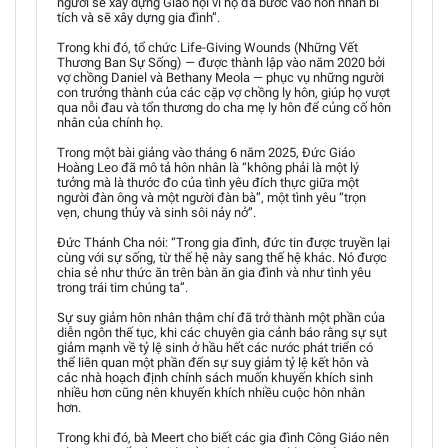
người sẽ xây dựng Giáo hội vì họ đã bước vào hôn nhân bí
tích và sẽ xây dựng gia đình”.
Trong khi đó, tổ chức Life-Giving Wounds (Những Vết
Thương Ban Sự Sống) — được thành lập vào năm 2020 bởi
vợ chồng Daniel và Bethany Meola — phục vụ những người
con trưởng thành của các cặp vợ chồng ly hôn, giúp họ vượt
qua nỗi đau và tổn thương do cha mẹ ly hôn để củng cố hôn
nhân của chính họ.
Trong một bài giảng vào tháng 6 năm 2025, Đức Giáo
Hoàng Leo đã mô tả hôn nhân là “không phải là một lý
tưởng mà là thước đo của tình yêu đích thực giữa một
người đàn ông và một người đàn bà”, một tình yêu “trọn
vẹn, chung thủy và sinh sôi nảy nở”.
Đức Thánh Cha nói: “Trong gia đình, đức tin được truyền lại
cùng với sự sống, từ thế hệ này sang thế hệ khác. Nó được
chia sẻ như thức ăn trên bàn ăn gia đình và như tình yêu
trong trái tim chúng ta”.
Sự suy giảm hôn nhân thậm chí đã trở thành một phần của
diễn ngôn thế tục, khi các chuyên gia cảnh báo rằng sự sụt
giảm mạnh về tỷ lệ sinh ở hầu hết các nước phát triển có
thể liên quan một phần đến sự suy giảm tỷ lệ kết hôn và
các nhà hoạch định chính sách muốn khuyến khích sinh
nhiều hơn cũng nên khuyến khích nhiều cuộc hôn nhân
hơn.
Trong khi đó, bà Meert cho biết các gia đình Công Giáo nên