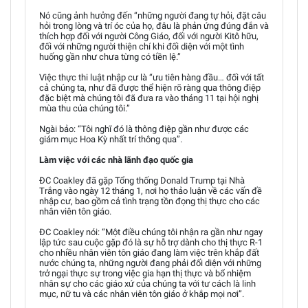
Nó cũng ảnh hưởng đến “những người đang tự hỏi, đặt câu
hỏi trong lòng và trí óc của họ, đâu là phản ứng đúng đắn và
thích hợp đối với người Công Giáo, đối với người Kitô hữu,
đối với những người thiện chí khi đối diện với một tình
huống gần như chưa từng có tiền lệ.”
Việc thực thi luật nhập cư là “ưu tiên hàng đầu… đối với tất
cả chúng ta, như đã được thể hiện rõ ràng qua thông điệp
đặc biệt mà chúng tôi đã đưa ra vào tháng 11 tại hội nghị
mùa thu của chúng tôi.”
Ngài bảo: “Tôi nghĩ đó là thông điệp gần như được các
giám mục Hoa Kỳ nhất trí thông qua”.
Làm việc với các nhà lãnh đạo quốc gia
ĐC Coakley đã gặp Tổng thống Donald Trump tại Nhà
Trắng vào ngày 12 tháng 1, nơi họ thảo luận về các vấn đề
nhập cư, bao gồm cả tình trạng tồn đọng thị thực cho các
nhân viên tôn giáo.
ĐC Coakley nói: “Một điều chúng tôi nhận ra gần như ngay
lập tức sau cuộc gặp đó là sự hỗ trợ dành cho thị thực R-1
cho nhiều nhân viên tôn giáo đang làm việc trên khắp đất
nước chúng ta, những người đang phải đối diện với những
trở ngại thực sự trong việc gia hạn thị thực và bổ nhiệm
nhân sự cho các giáo xứ của chúng ta với tư cách là linh
mục, nữ tu và các nhân viên tôn giáo ở khắp mọi nơi”.