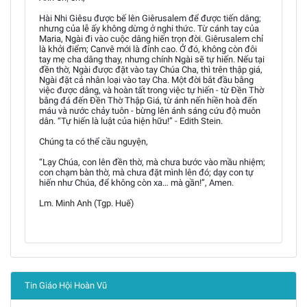
Hài Nhi Giêsu được bế lên Giêrusalem để được tiến dâng;
nhưng của lễ ấy không dừng ở nghi thức. Từ cánh tay của
Maria, Ngài đi vào cuộc dâng hiến trọn đời. Giêrusalem chỉ
là khởi điểm; Canvê mới là đỉnh cao. Ở đó, không còn đôi
tay mẹ cha dâng thay, nhưng chính Ngài sẽ tự hiến. Nếu tại
đền thờ, Ngài được đặt vào tay Chúa Cha, thì trên thập giá,
Ngài đặt cả nhân loại vào tay Cha. Một đời bắt đầu bằng
việc được dâng, và hoàn tất trong việc tự hiến - từ Đền Thờ
bằng đá đến Đền Thờ Thập Giá, từ ánh nến hiền hoà đến
máu và nước chảy tuôn - bừng lên ánh sáng cứu độ muôn
dân. “Tự hiến là luật của hiện hữu!” - Edith Stein.
Chúng ta có thể cầu nguyện,
“Lạy Chúa, con lên đền thờ, mà chưa bước vào mầu nhiệm;
con chạm bàn thờ, mà chưa đặt mình lên đó; dạy con tự
hiến như Chúa, để không còn xa… mà gần!”, Amen.
Lm. Minh Anh (Tgp. Huế)
Tin Giáo Hội Hoàn Vũ