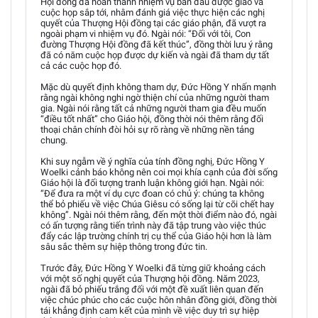
Hội đồng đã hoàn thành nhiệm vụ ban đầu được giao và
cuộc họp sắp tới, nhằm đánh giá việc thực hiện các nghị
quyết của Thượng Hội đồng tại các giáo phận, đã vượt ra
ngoài phạm vi nhiệm vụ đó. Ngài nói: “Đối với tôi, Con
đường Thượng Hội đồng đã kết thúc”, đồng thời lưu ý rằng
đã có năm cuộc họp được dự kiến và ngài đã tham dự tất
cả các cuộc họp đó.
Mặc dù quyết định không tham dự, Đức Hồng Y nhấn mạnh
rằng ngài không nghi ngờ thiện chí của những người tham
gia. Ngài nói rằng tất cả những người tham gia đều muốn
“điều tốt nhất” cho Giáo hội, đồng thời nói thêm rằng đối
thoại chân chính đòi hỏi sự rõ ràng về những nền tảng
chung.
Khi suy ngẫm về ý nghĩa của tính đồng nghị, Đức Hồng Y
Woelki cảnh báo không nên coi mọi khía cạnh của đời sống
Giáo hội là đối tượng tranh luận không giới hạn. Ngài nói:
“Để đưa ra một ví dụ cực đoan có chủ ý: chúng ta không
thể bỏ phiếu về việc Chúa Giêsu có sống lại từ cõi chết hay
không”. Ngài nói thêm rằng, đến một thời điểm nào đó, ngài
có ấn tượng rằng tiến trình này đã tập trung vào việc thúc
đẩy các lập trường chính trị cụ thể của Giáo hội hơn là làm
sâu sắc thêm sự hiệp thông trong đức tin.
Trước đây, Đức Hồng Y Woelki đã từng giữ khoảng cách
với một số nghị quyết của Thượng hội đồng. Năm 2023,
ngài đã bỏ phiếu trắng đối với một đề xuất liên quan đến
việc chúc phúc cho các cuộc hôn nhân đồng giới, đồng thời
tái khẳng định cam kết của mình về việc duy trì sự hiệp