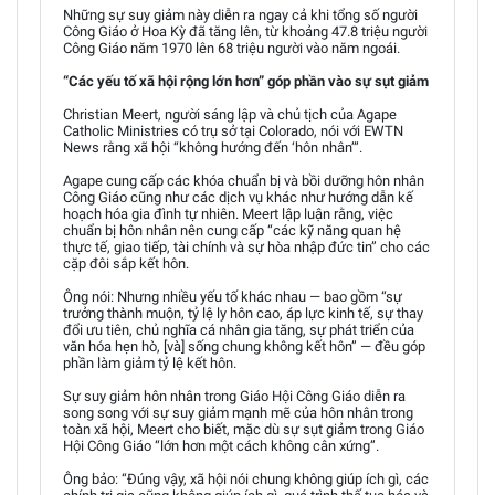
Những sự suy giảm này diễn ra ngay cả khi tổng số người
Công Giáo ở Hoa Kỳ đã tăng lên, từ khoảng 47.8 triệu người
Công Giáo năm 1970 lên 68 triệu người vào năm ngoái.
“Các yếu tố xã hội rộng lớn hơn” góp phần vào sự sụt giảm
Christian Meert, người sáng lập và chủ tịch của Agape
Catholic Ministries có trụ sở tại Colorado, nói với EWTN
News rằng xã hội “không hướng đến ‘hôn nhân’”.
Agape cung cấp các khóa chuẩn bị và bồi dưỡng hôn nhân
Công Giáo cũng như các dịch vụ khác như hướng dẫn kế
hoạch hóa gia đình tự nhiên. Meert lập luận rằng, việc
chuẩn bị hôn nhân nên cung cấp “các kỹ năng quan hệ
thực tế, giao tiếp, tài chính và sự hòa nhập đức tin” cho các
cặp đôi sắp kết hôn.
Ông nói: Nhưng nhiều yếu tố khác nhau — bao gồm “sự
trưởng thành muộn, tỷ lệ ly hôn cao, áp lực kinh tế, sự thay
đổi ưu tiên, chủ nghĩa cá nhân gia tăng, sự phát triển của
văn hóa hẹn hò, [và] sống chung không kết hôn” — đều góp
phần làm giảm tỷ lệ kết hôn.
Sự suy giảm hôn nhân trong Giáo Hội Công Giáo diễn ra
song song với sự suy giảm mạnh mẽ của hôn nhân trong
toàn xã hội, Meert cho biết, mặc dù sự sụt giảm trong Giáo
Hội Công Giáo “lớn hơn một cách không cân xứng”.
Ông bảo: “Đúng vậy, xã hội nói chung không giúp ích gì, các