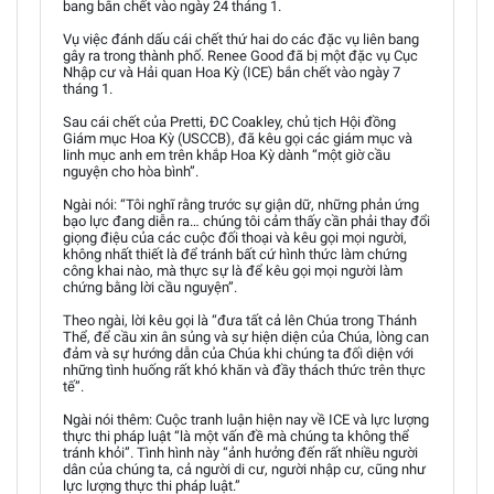
bang bắn chết vào ngày 24 tháng 1.
Vụ việc đánh dấu cái chết thứ hai do các đặc vụ liên bang
gây ra trong thành phố. Renee Good đã bị một đặc vụ Cục
Nhập cư và Hải quan Hoa Kỳ (ICE) bắn chết vào ngày 7
tháng 1.
Sau cái chết của Pretti, ĐC Coakley, chủ tịch Hội đồng
Giám mục Hoa Kỳ (USCCB), đã kêu gọi các giám mục và
linh mục anh em trên khắp Hoa Kỳ dành “một giờ cầu
nguyện cho hòa bình”.
Ngài nói: “Tôi nghĩ rằng trước sự giận dữ, những phản ứng
bạo lực đang diễn ra… chúng tôi cảm thấy cần phải thay đổi
giọng điệu của các cuộc đối thoại và kêu gọi mọi người,
không nhất thiết là để tránh bất cứ hình thức làm chứng
công khai nào, mà thực sự là để kêu gọi mọi người làm
chứng bằng lời cầu nguyện”.
Theo ngài, lời kêu gọi là “đưa tất cả lên Chúa trong Thánh
Thể, để cầu xin ân sủng và sự hiện diện của Chúa, lòng can
đảm và sự hướng dẫn của Chúa khi chúng ta đối diện với
những tình huống rất khó khăn và đầy thách thức trên thực
tế”.
Ngài nói thêm: Cuộc tranh luận hiện nay về ICE và lực lượng
thực thi pháp luật “là một vấn đề mà chúng ta không thể
tránh khỏi”. Tình hình này “ảnh hưởng đến rất nhiều người
dân của chúng ta, cả người di cư, người nhập cư, cũng như
lực lượng thực thi pháp luật.”