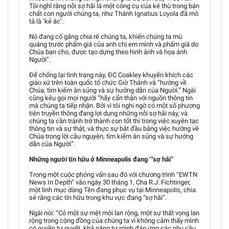
Tôi nghĩ rằng nỗi sợ hãi là một công cụ của kẻ thù trong bản
chất con người chúng ta, như Thánh Ignatius Loyola đã mô
tả là ‘kẻ ác’.
Nó đang cố gắng chia rẽ chúng ta, khiến chúng ta mù
quáng trước phẩm giá của anh chị em mình và phẩm giá do
Chúa ban cho, được tạo dựng theo hình ảnh và họa ảnh
Người”.
Để chống lại tình trạng này, ĐC Coakley khuyến khích các
giáo xứ trên toàn quốc tổ chức Giờ Thánh và “hướng về
Chúa, tìm kiếm ân sủng và sự hướng dẫn của Người.” Ngài
cũng kêu gọi mọi người “hãy cẩn thận với nguồn thông tin
mà chúng ta tiếp nhận. Bởi vì tôi nghi ngờ có một số phương
tiện truyền thông đang lợi dụng những nỗi sợ hãi này, và
chúng ta cần tránh trở thành con tốt thí trong việc xuyên tạc
thông tin và sự thật, và thực sự bắt đầu bằng việc hướng về
Chúa trong lời cầu nguyện, tìm kiếm ân sủng và sự hướng
dẫn của Người”.
Những người tín hữu ở Minneapolis đang ‘“sợ hãi”
Trong một cuộc phỏng vấn sau đó với chương trình “EWTN
News In Depth” vào ngày 30 tháng 1, Cha R.J. Fichtinger,
một linh mục dòng Tên đang phục vụ tại Minneapolis, chia
sẻ rằng các tín hữu trong khu vực đang “sợ hãi”.
Ngài nói: “Có một sự mệt mỏi lan rộng, một sự thất vọng lan
rộng trong cộng đồng của chúng ta vì không cảm thấy mình
có quyền tự quyết, khả năng tự mình đáp ứng các nhu cầu