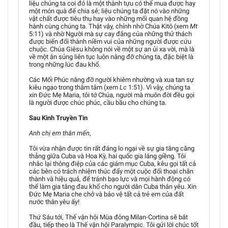
liệu chúng ta coi đó là một thành tựu có thể mua được hay
một món quà để chia sẻ; liệu chúng ta đặt nó vào những
vật chất được tiêu thụ hay vào những mối quan hệ đồng
hành cùng chúng ta. Thật vậy, chính nhờ Chúa Kitô (xem
Mt
5:11) và nhờ Người mà sự cay đắng của những thử thách
được biến đổi thành niềm vui của những người được cứu
chuộc. Chúa Giêsu không nói về một sự an ủi xa vời, mà là
về một ân sủng liên tục luôn nâng đỡ chúng ta, đặc biệt là
trong những lúc đau khổ.
Các Mối Phúc nâng đỡ người khiêm nhường và xua tan sự
kiêu ngạo trong thâm tâm (xem
Lc
1:51). Vì vậy, chúng ta
xin Đức Mẹ Maria, tôi tớ Chúa, người mà muôn đời đều gọi
là người được chúc phúc, cầu bầu cho chúng ta.
Sau Kinh Truyền Tin
Anh chị em thân mến
,
Tôi vừa nhận được tin rất đáng lo ngại về sự gia tăng căng
thẳng giữa Cuba và Hoa Kỳ, hai quốc gia láng giềng. Tôi
nhắc lại thông điệp của các giám mục Cuba, kêu gọi tất cả
các bên có trách nhiệm thúc đẩy một cuộc đối thoại chân
thành và hiệu quả, để tránh bạo lực và mọi hành động có
thể làm gia tăng đau khổ cho người dân Cuba thân yêu. Xin
Đức Mẹ Maria che chở và bảo vệ tất cả trẻ em của đất
nước thân yêu ấy!
Thứ Sáu tới, Thế vận hội Mùa đông Milan-Cortina sẽ bắt
đầu, tiếp theo là Thế vận hội Paralympic. Tôi gửi lời chúc tốt