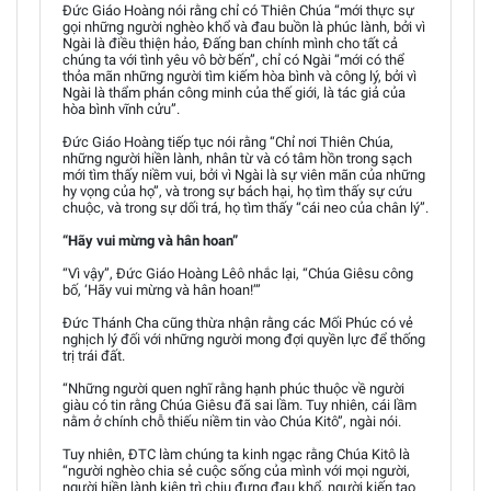
Đức Giáo Hoàng nói rằng chỉ có Thiên Chúa “mới thực sự
gọi những người nghèo khổ và đau buồn là phúc lành, bởi vì
Ngài là điều thiện hảo, Đấng ban chính mình cho tất cả
chúng ta với tình yêu vô bờ bến”, chỉ có Ngài “mới có thể
thỏa mãn những người tìm kiếm hòa bình và công lý, bởi vì
Ngài là thẩm phán công minh của thế giới, là tác giả của
hòa bình vĩnh cửu”.
Đức Giáo Hoàng tiếp tục nói rằng “Chỉ nơi Thiên Chúa,
những người hiền lành, nhân từ và có tâm hồn trong sạch
mới tìm thấy niềm vui, bởi vì Ngài là sự viên mãn của những
hy vọng của họ”, và trong sự bách hại, họ tìm thấy sự cứu
chuộc, và trong sự dối trá, họ tìm thấy “cái neo của chân lý”.
“Hãy vui mừng và hân hoan”
“Vì vậy”, Đức Giáo Hoàng Lêô nhắc lại, “Chúa Giêsu công
bố, ‘Hãy vui mừng và hân hoan!’”
Đức Thánh Cha cũng thừa nhận rằng các Mối Phúc có vẻ
nghịch lý đối với những người mong đợi quyền lực để thống
trị trái đất.
“Những người quen nghĩ rằng hạnh phúc thuộc về người
giàu có tin rằng Chúa Giêsu đã sai lầm. Tuy nhiên, cái lầm
nằm ở chính chỗ thiếu niềm tin vào Chúa Kitô”, ngài nói.
Tuy nhiên, ĐTC làm chúng ta kinh ngạc rằng Chúa Kitô là
“người nghèo chia sẻ cuộc sống của mình với mọi người,
người hiền lành kiên trì chịu đựng đau khổ, người kiến tạo