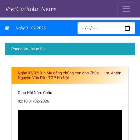
VietCatholic News
Ngày 01-02-2026
Phụng Vụ - Mục Vụ
Ngày 02/02: Xin Mẹ dâng chúng con cho Chúa – Lm. Antôn
Nguyễn Văn Độ - TGP Hà Nội
Giáo Hội Năm Châu
02:10 01/02/2026