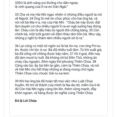
32Đó là ánh sáng soi đường cho dân ngoại,
là vinh quang của Ít-ra-en Dân Ngài.”
33 Cha và mẹ Hài Nhi ngạc nhiên vì những điều người ta nói
về Người. 34 Ông Si-mê-ôn chúc phúc cho hai ông bà, và
nói với bà Ma-ri-a, mẹ của Hài Nhi : “Cháu bé này được đặt
làm duyên cớ cho nhiều người Ít-ra-en ngã xuống hay đứng
lên. Cháu còn là dấu hiệu bị người đời chống báng. 35 Còn
chính bà, một lưỡi gươm sẽ đâm thâu tâm hồn bà. Như vậy,
những ý nghĩ từ thâm tâm nhiều người sẽ lộ ra.”
36 Lại cũng có một nữ ngôn sứ là bà An-na, con ông Pơ-nu-
ên, thuộc chi tộc A-se. Bà đã nhiều tuổi lắm. Từ khi xuất giá,
bà đã sống với chồng được bảy năm, 37 rồi ở goá, đến nay
đã tám mươi tư tuổi. Bà không rời bỏ Đền Thờ, những ăn
chay cầu nguyện, đêm ngày thờ phượng Thiên Chúa. 38
Cũng vào lúc ấy, bà tiến lại gần, cảm tạ Thiên Chúa, và nói
về Hài Nhi cho hết thảy những ai đang mong chờ ngày
Thiên Chúa cứu chuộc Giê-ru-sa-lem.
39 Khi hai ông bà đã hoàn tất mọi việc như Luật Chúa
truyền, thì trở về thành của mình là Na-da-rét, miền Ga-li-lê.
40 Còn Hài Nhi ngày càng lớn lên, thêm vững mạnh, đầy
khôn ngoan, và hằng được ân nghĩa cùng Thiên Chúa.
Đó là Lời Chúa