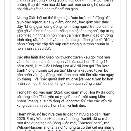
chính trị gia cũng không giúp ích gì, quá trình thế tục hóa và
những thay đổi văn hóa đã làm xói mòn sự ủng hộ của xã
hội đối với tất cả các thể chế tôn giáo.
Nhưng Giáo hội có thể thực hiện “các bước chủ động” để
giúp đảo ngược sự suy giảm, ông nói, bao gồm việc thúc
đẩy “không gian cộng đồng nơi những người trẻ tuổi có thể
gặp gỡ và hình thành các mối quan hệ lành mạnh”, tập trung
vào “việc hình thành hôn nhân cá nhân” thay vì các chương
trình rộng rãi, “rẻ tiền” và thu hút các gia đình giáo xứ “đồng
hành cùng các cặp đôi sắp cưới trong quá trình chuẩn bị
hôn nhân và sau đó”.
Các nhà lãnh đạo Giáo hội thường xuyên kêu gọi một nền
văn hóa hôn nhân lành mạnh và hiệu quả hơn. Tháng 11
năm 2025, Đức Giáo Hoàng Leo XIV đã kêu gọi Tòa Rota
tránh “lòng thương xót giả tạo” khi xem xét việc tuyên bố
hôn nhân vô hiệu, đồng thời cảnh báo một lần nữa vào ngày
26 tháng 1 về “các quyết định mục vụ [về việc tuyên bố hôn
nhân vô hiệu] thiếu nền tảng khách quan vững chắc”.
Trong khi đó, vào năm 2024, các giám mục Hoa Kỳ đã công
bố sáng kiến “Tình yêu có ý nghĩa hơn”, một sáng kiến
nhằm “mang lại sự rõ ràng và lòng trắc ẩn” cho các vấn đề
xung quanh tình yêu, hôn nhân và tình dục.
Thêm nhiều nỗ lực nữa đến từ các tín hữu giáo dân. Năm
2025, Emily Wilson-Hussem và chồng, Daniël, đã ra mắt
một ứng dụng hẹn hò Công Giáo mới, “SacredSpark”, mà
Wilson-Hussem mô tả là nơi “chúng ta có thể kết nối những