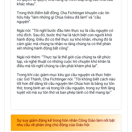
khác nhau”.
Trong thời điểm bất đồng, Cha Fichtinger khuyên các tín
hữu hãy “làm những gì Chúa Giêsu đã làm” và “cầu
nguyện”.
Ngài nói: “Tôi nghĩ bước đầu tiên thực sự là cầu nguyện có
chủ đích. Sau đó, bước thứ hai là tách biệt con người khỏi
hành động. Điều đó có thể thực sự khó khăn, nhưng đó là
cảm giác mà chúng ta nhận ra rằng chúng ta có thể phán
xét những hành động bất công”.
Ngài nói thêm: “Thực tại là thế giới của chúng ta rất phức
tạp, và nghệ thuật có những cuộc trò chuyện khó khăn là
điều mà tôi nghĩ chúng ta cần phải khám phá lại”.
Trong khi các giám mục kêu gọi cầu nguyện và thực hiện
các Giờ Thánh, Cha Fichtinger nói: “Tôi không biết cách nào
tốt hơn để dâng lời cầu nguyện lên Chúa hơn là bằng sự tôn
thờ, trong bình an và trong lời cầu nguyện, trong sự tĩnh lặng
tuyệt vời mà sự tôn thờ và ban phép lành có thể mang lại.”
Sự suy giảm đáng kể trong hôn nhân Công Giáo làm nổi bật
nhu cầu về phản ứng chủ động của Giáo hội