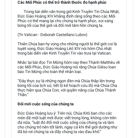
Các Mối Phúc có thể trở thành thước đo hạnh phúc
Trong bài diễn văn trong giờ Kinh Truyền Tin Chúa Nhật,
Đức Giáo Hoàng XIV khẳng định rằng sống theo các Mối
Phúc có thể mang lại cho chúng ta hạnh phúc, soi sáng
bóng tối của thế giới và đổi mới tâm hồn chúng ta.
(Tn Vatican - Deborah Castellano Lubov)
Thiên Chúa ban hy vọng cho những người bị thế giới coi là
tuyệt vọng, Đức Giáo Hoàng Lêô XIV nói hôm Chủ nhật
trong bài diễn văn Kinh Truyền Tin vào trưa tại Vatican.
Nhắc lại bài đọc Tin Mừng hôm nay theo Thánh Matthêu về
các Mối Phúc, Đức Giáo Hoàng nói rằng Chúa Giêsu loan
báo Tin Mừng cho toàn thể nhân loại.
“Đây thực sự là những ngọn đèn mà Chúa thắp lên trong
bóng tối của lịch sử, tiết lộ kế hoạch cứu độ mà Chúa Cha
thực hiện qua Chúa Con, với quyền năng của Chúa Thánh
Thần.”
Đổi mới cuộc sống của chúng ta
Đức Giáo Hoàng lưu ý: Trên núi, Chúa Kitô ban cho các
môn đệ một luật mới được viết trong lòng, không còn trên
đá nữa, “luật đó đổi mới cuộc sống của chúng ta và làm
cho chúng trở nên tốt lành, ngay cả khi thế giới dường như
đã bỏ rơi chúng ta và đẩy chúng ta vào đau khổ.”