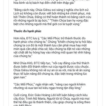
hòa bình và bị bách hại đến chết trên thập giá.”
“Bằng cách này, Chúa Giêsu soi sáng ý nghĩa cho lịch sử.
Lịch sử không còn được viết bởi những kẻ chinh phục, mà
bởi Thiên Chúa, Đấng có thể hoàn thành nó bằng cách cứu
rỗi những người bị áp bức,” “Thiên Chúa ban hy vọng đặc
biệt cho những người mà thế giới coi là tuyệt vọng.”
Thước đo hạnh phúc
Hơn nữa, ĐTC lưu ý, “Các Mối Phúc trở thành thước đo
hạnh phúc cho chúng ta.” Chúng “khiến chúng ta tự hỏi liệu
chúng ta coi đó là một thành tựu cần phải mua hay một
món quà cần phải chia sẻ; liệu chúng ta đặt nó vào những
vật chất dễ hư hỏng hay vào những mối quan hệ vĩnh hằng
của chúng ta.”
Nhờ Chúa Kitô, ĐTC tiếp tục, “nỗi cay đắng của thử thách
được biến đổi thành niềm vui của người được cứu chuộc.
Chúa Giêsu không nói về sự an ủi xa vời, mà là về ân sủng
thực tế luôn nâng đỡ chúng ta, đặc biệt trong những lúc
gian nan.”
“Các Mối Phúc,” ngài nhận xét, “nâng cao người khiêm
nhường và xua tan kẻ kiêu ngạo trong tận đáy lòng.”
Cuối cùng, Đức Giáo Hoàng Lêô kết luận bằng cách kêu
cầu Đức Trinh Nữ Maria, Người tôi tớ Chúa, người mà mọi
thế hệ đều gọi là thánh thiện, cầu giúp chúng ta sống theo
các Mối Phúc.