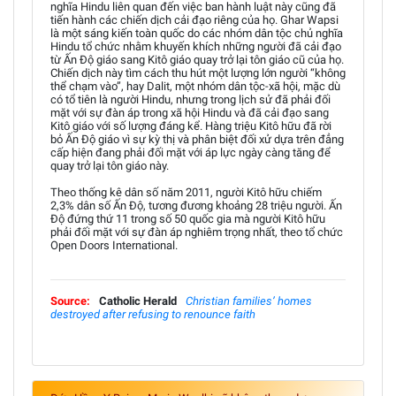
nghĩa Hindu liên quan đến việc ban hành luật này cũng đã
tiến hành các chiến dịch cải đạo riêng của họ. Ghar Wapsi
là một sáng kiến toàn quốc do các nhóm dân tộc chủ nghĩa
Hindu tổ chức nhằm khuyến khích những người đã cải đạo
từ Ấn Độ giáo sang Kitô giáo quay trở lại tôn giáo cũ của họ.
Chiến dịch này tìm cách thu hút một lượng lớn người “không
thể chạm vào”, hay Dalit, một nhóm dân tộc-xã hội, mặc dù
có tổ tiên là người Hindu, nhưng trong lịch sử đã phải đối
mặt với sự đàn áp trong xã hội Hindu và đã cải đạo sang
Kitô giáo với số lượng đáng kể. Hàng triệu Kitô hữu đã rời
bỏ Ấn Độ giáo vì sự kỳ thị và phân biệt đối xử dựa trên đẳng
cấp hiện đang phải đối mặt với áp lực ngày càng tăng để
quay trở lại tôn giáo này.
Theo thống kê dân số năm 2011, người Kitô hữu chiếm
2,3% dân số Ấn Độ, tương đương khoảng 28 triệu người. Ấn
Độ đứng thứ 11 trong số 50 quốc gia mà người Kitô hữu
phải đối mặt với sự đàn áp nghiêm trọng nhất, theo tổ chức
Open Doors International.
Source:
Catholic Herald
Christian families’ homes
destroyed after refusing to renounce faith