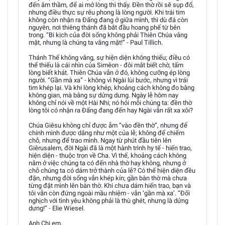
đến âm thầm, để ai mở lòng thì thấy. Đền thờ rồi sẽ sụp đổ,
nhưng điều thực sự rêu phong là lòng người. Khi trái tim
không còn nhận ra Đấng đang ở giữa mình, thì dù đá còn
nguyên, nơi thiêng thánh đã bắt đầu hoang phế từ bên
trong. “Bi kịch của đời sống không phải Thiên Chúa vắng
mặt, nhưng là chúng ta vắng mặt!” - Paul Tillich.
Thánh Thể không vắng, sự hiện diện không thiếu; điều có
thể thiếu là cái nhìn của Simêon - đôi mắt biết chờ, tấm
lòng biết khát. Thiên Chúa vẫn ở đó, không cưỡng ép lòng
người. “Gần mà xa” - không vì Ngài lùi bước, nhưng vì trái
tim khép lại. Và khi lòng khép, khoảng cách không đo bằng
không gian, mà bằng sự dửng dưng. Ngày lễ hôm nay
không chỉ nói về một Hài Nhi; nó hỏi mỗi chúng ta: đền thờ
lòng tôi có nhận ra Đấng đang đến hay Ngài vẫn rất xa xôi?
Chúa Giêsu không chỉ được ẵm “vào đền thờ”, nhưng để
chính mình được dâng như một của lễ; không để chiếm
chỗ, nhưng để trao mình. Ngay từ phút đầu tiên lên
Giêrusalem, đời Ngài đã là một hành trình hy tế - hiến trao,
hiện diện - thuộc trọn về Cha. Vì thế, khoảng cách không
nằm ở việc chúng ta có đến nhà thờ hay không, nhưng ở
chỗ chúng ta có dám trở thành của lễ? Có thể hiện diện đều
đặn, nhưng đời sống vẫn khép kín; gần bàn thờ mà chưa
từng đặt mình lên bàn thờ. Khi chưa dám hiến trao, bạn và
tôi vẫn còn đứng ngoài mầu nhiệm - vẫn ‘gần mà xa’. “Đối
nghịch với tình yêu không phải là thù ghét, nhưng là dửng
dưng!” - Elie Wiesel.
Anh Chị em,