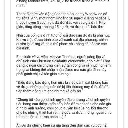
ở bang Maharashtra, Ấn Độ, vì họ từ chối từ bỏ đức tin của
mình.
Theo tổ chức vận động Christian Solidarity Worldwide có
trụ sở tại Anh, một nhóm khoảng 20 người ở làng Midapalli,
thuộc huyện Gadchiroli, đã đối đầu với sáu gia đình Kitô
giáo, tổng cộng khoảng 25 người, và đưa ra tối hậu thư.
Nhà của bốn gia đình từ chối cải đạo sau đó đã bị phá hủy.
Khi vụ việc được trình báo với cảnh sát địa phương, chính
quyền lại đứng về phía thủ phạm và không hề bảo vệ các
gia đình.
Bình luận về vụ việc, Mervyn Thomas, người sáng lập và
chủ tịch của Christian Solidarity Worldwide, cho biết: “Thật
đáng lo ngại khi chứng kiến sự tấn công và sỉ nhục nghiêm
trọng và không thể chấp nhận được mà các gia đình này
phải gánh chịu vì tôn giáo của họ.
“Điều đáng báo động hơn nữa là việc cảnh sát không bảo
vệ được những công dân dễ bị tổn thương này, điều đó đã
tiếp thêm động lực cho những kẻ gây án.”
“Chúng tôi kêu gọi chính quyền địa phương và chính quyền
tiểu bang can thiệp khẩn cấp, bảo đảm an toàn cho các gia
đình bị ảnh hưởng, khôi phục quyền lợi của họ, bồi thường
cho họ những thiệt hại về nhà cửa và đưa những người chịu
trách nhiệm ra trước pháp luật.”
Ấn Độ đã chứng kiến sự gia tăng đều đặn các vụ bức hại