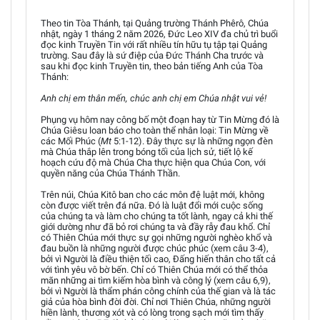
Theo tin Tòa Thánh, tại Quảng trường Thánh Phêrô, Chúa
nhật, ngày 1 tháng 2 năm 2026, Đức Leo XIV đa chủ trì buổi
đọc kinh Truyền Tin với rất nhiều tín hữu tụ tập tại Quảng
trường. Sau đây là sứ điệp của Đức Thánh Cha trước và
sau khi đọc kinh Truyền tin, theo bản tiếng Anh của Tòa
Thánh:
Anh chị em thân mến, chúc anh chị em Chúa nhật vui vẻ!
Phụng vụ hôm nay công bố một đoạn hay từ Tin Mừng đó là
Chúa Giêsu loan báo cho toàn thể nhân loại: Tin Mừng về
các Mối Phúc (
Mt
5:1-12). Đây thực sự là những ngọn đèn
mà Chúa thắp lên trong bóng tối của lịch sử, tiết lộ kế
hoạch cứu độ mà Chúa Cha thực hiện qua Chúa Con, với
quyền năng của Chúa Thánh Thần.
Trên núi, Chúa Kitô ban cho các môn đệ luật mới, không
còn được viết trên đá nữa. Đó là luật đổi mới cuộc sống
của chúng ta và làm cho chúng ta tốt lành, ngay cả khi thế
giới dường như đã bỏ rơi chúng ta và đầy rẫy đau khổ. Chỉ
có Thiên Chúa mới thực sự gọi những người nghèo khổ và
đau buồn là những người được chúc phúc (xem câu 3-4),
bởi vì Người là điều thiện tối cao, Đấng hiến thân cho tất cả
với tình yêu vô bờ bến. Chỉ có Thiên Chúa mới có thể thỏa
mãn những ai tìm kiếm hòa bình và công lý (xem câu 6,9),
bởi vì Người là thẩm phán công chính của thế gian và là tác
giả của hòa bình đời đời. Chỉ nơi Thiên Chúa, những người
hiền lành, thương xót và có lòng trong sạch mới tìm thấy