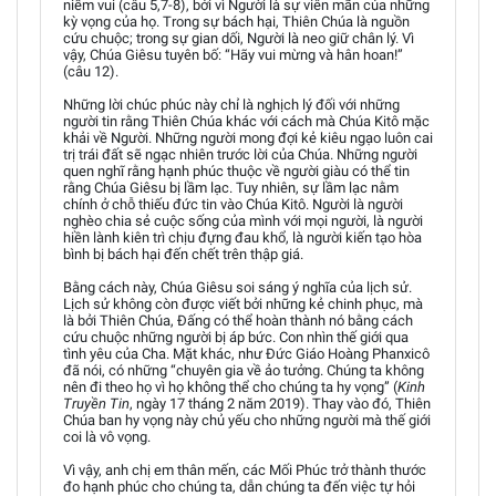
niềm vui (câu 5,7-8), bởi vì Người là sự viên mãn của những
kỳ vọng của họ. Trong sự bách hại, Thiên Chúa là nguồn
cứu chuộc; trong sự gian dối, Người là neo giữ chân lý. Vì
vậy, Chúa Giêsu tuyên bố: “Hãy vui mừng và hân hoan!”
(câu 12).
Những lời chúc phúc này chỉ là nghịch lý đối với những
người tin rằng Thiên Chúa khác với cách mà Chúa Kitô mặc
khải về Người. Những người mong đợi kẻ kiêu ngạo luôn cai
trị trái đất sẽ ngạc nhiên trước lời của Chúa. Những người
quen nghĩ rằng hạnh phúc thuộc về người giàu có thể tin
rằng Chúa Giêsu bị lầm lạc. Tuy nhiên, sự lầm lạc nằm
chính ở chỗ thiếu đức tin vào Chúa Kitô. Người là người
nghèo chia sẻ cuộc sống của mình với mọi người, là người
hiền lành kiên trì chịu đựng đau khổ, là người kiến tạo hòa
bình bị bách hại đến chết trên thập giá.
Bằng cách này, Chúa Giêsu soi sáng ý nghĩa của lịch sử.
Lịch sử không còn được viết bởi những kẻ chinh phục, mà
là bởi Thiên Chúa, Đấng có thể hoàn thành nó bằng cách
cứu chuộc những người bị áp bức. Con nhìn thế giới qua
tình yêu của Cha. Mặt khác, như Đức Giáo Hoàng Phanxicô
đã nói, có những “chuyên gia về ảo tưởng. Chúng ta không
nên đi theo họ vì họ không thể cho chúng ta hy vọng” (
Kinh
Truyền Tin
, ngày 17 tháng 2 năm 2019). Thay vào đó, Thiên
Chúa ban hy vọng này chủ yếu cho những người mà thế giới
coi là vô vọng.
Vì vậy, anh chị em thân mến, các Mối Phúc trở thành thước
đo hạnh phúc cho chúng ta, dẫn chúng ta đến việc tự hỏi