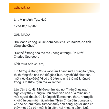
GẦN MÀ XA
Lm. Minh Anh, Tgp. Huế
17:54 01/02/2026
GẦN MÀ XA
“Bà Maria và ông Giuse đem con lên Giêrusalem, để tiến
dâng cho Chúa”.
“Có thể ở trong nhà thờ mà không ở trong Đức Kitô!” -
Charles Spurgeon.
Kính thưa Anh Chị em,
Tin Mừng lễ Dâng Chúa vào Đền Thánh mời chúng ta tự hỏi,
tôi thường vào nhà thờ để gặp Chúa, hay chỉ để chu toàn
một việc đạo đức? Vì có thể ở trong nhà thờ mà không ở
trong Đức Kitô - ‘gần mà xa’ là thế!
Lên đền thờ, Hài Nhi được ẵm vào nơi Thiên Chúa ngự.
Nghịch lý thay, Đấng là Chủ bước vào nhà của mình như
một người khách. Đó không chỉ là một nghi thức, nhưng là
khởi đầu của một mầu nhiệm: Thiên Chúa đến trong dáng
vẻ nhỏ bé, âm thầm. Simêon thấy ánh sáng; người khác chỉ
thấy một đứa trẻ - một hiện diện, hai khoảng cách! Ngài