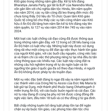
Kitô giáo trong những năm gần đây. Kể từ khi đảng
Bharatiya Janata Party, gọi tắt là BJP của Narendra Modi,
vốn gắn liền với chủ nghĩa dân tộc Hindu, lên nắm quyền
vào năm 2014, các vụ tấn công đã leo thang đến mức độ
chưa từng thấy. Dữ liệu do Tổ chức Quan tâm Kitô giáo
Quốc tế công bố cho thấy các vụ tấn công nhằm vào Kitô
hữu ở Ấn Độ đã tăng hơn năm lần kể từ khi đảng này lên
nắm quyền, từ 127 vụ vào năm 2014 lên 745 vụ vào năm
2024.
Một loạt các luật chống cải đạo cũng đã được thông qua
trong những năm gần đây, với 12 trong số 28 tiểu bang của
Ấn Độ hiện có luật như vậy. Những luật này được sử dụng
rộng rãi như một công cụ để đàn áp việc thực hành tôn giáo
của người Kitô giáo, với các buổi cầu nguyện, công việc bác
ái và thậm chí cả việc thờ phượng riêng tư tại nhà đều bị tấn
công thông qua các khiếu nại. Các luật này cũng đặt ra
những câu hỏi nghiêm trọng về tự do ngôn luận và tín
ngưỡng tôn giáo ở quốc gia đa số theo đạo Hindu, vì người
Ấn Độ không được phép tự do truyền đạo.
Một vụ việc đặc biệt đáng lo ngại đã xảy ra năm ngoái khi
các thành viên của Dòng Nữ tu Assisi của Đức Mẹ Maria bị
bắt giữ tại Durg, một thành phố thuộc bang Chhattisgarh ở
miền trung Ấn Độ, với cáo buộc buôn người và cải đạo. Các
nữ tu này đang đi cùng ba phụ nữ trẻ được cộng đồng đề
nghị việc làm, đều trên 18 tuổi và có thư đồng ý từ gia đình.
Bất chấp những tuyên bố rằng luật pháp tồn tại để ngăn
chặn sự ép buộc tôn giáo, các phong trào dân tộc chủ