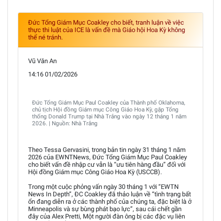
Đức Tổng Giám Mục Coakley cho biết, tranh luận về việc
thực thi luật của ICE là vấn đề mà Giáo hội Hoa Kỳ không
thể né tránh.
Vũ Văn An
14:16 01/02/2026
Đức Tổng Giám Mục Paul Coakley của Thành phố Oklahoma,
chủ tịch Hội đồng Giám mục Công Giáo Hoa Kỳ, gặp Tổng
thống Donald Trump tại Nhà Trắng vào ngày 12 tháng 1 năm
2026. | Nguồn: Nhà Trắng
Theo Tessa Gervasini, trong bản tin ngày 31 tháng 1 năm
2026 của EWNTNews, Đức Tổng Giám Mục Paul Coakley
cho biết vấn đề nhập cư vẫn là “ưu tiên hàng đầu” đối với
Hội đồng Giám mục Công Giáo Hoa Kỳ (USCCB).
Trong một cuộc phỏng vấn ngày 30 tháng 1 với “EWTN
News In Depth”, ĐC Coakley đã thảo luận về “tình trạng bất
ổn đang diễn ra ở các thành phố của chúng ta, đặc biệt là ở
Minneapolis và sự bùng phát bạo lực”, sau cái chết gần
đây của Alex Pretti, Một người đàn ông bị các đặc vụ liên