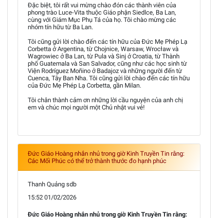
Đặc biệt, tôi rất vui mừng chào đón các thành viên của
phong trào Luce-Vita thuộc Giáo phận Siedlce, Ba Lan,
cùng với Giám Mục Phụ Tá của họ. Tôi chào mừng các
nhóm tín hữu từ Ba Lan.
Tôi cũng gửi lời chào đến các tín hữu của Đức Mẹ Phép Lạ
Corbetta ở Argentina, từ Chojnice, Warsaw, Wrocław và
Wagrowiec ở Ba Lan, từ Pula và Sinj ở Croatia, từ Thành
phố Guatemala và San Salvador, cũng như các học sinh từ
Viện Rodríguez Moñino ở Badajoz và những người đến từ
Cuenca, Tây Ban Nha. Tôi cũng gửi lời chào đến các tín hữu
của Đức Mẹ Phép Lạ Corbetta, gần Milan.
Tôi chân thành cảm ơn những lời cầu nguyện của anh chị
em và chúc mọi người một Chủ nhật vui vẻ!
Đức Giáo Hoàng nhắn nhủ trong giờ Kinh Truyền Tin rằng:
Các Mối Phúc có thể trở thành thước đo hạnh phúc
Thanh Quảng sdb
15:52 01/02/2026
Đức Giáo Hoàng nhắn nhủ trong giờ Kinh Truyền Tin rằng: