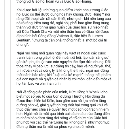
thông với Giáo hội hoàn vũ và Đức Giáo Hoàng.
Khi được hỏi liệu những quan điểm khác nhau trong Giáo
hội Đức có thể được dung hòa hay không, Đức Hồng Y nói
rằng đối thoại vẫn rất cần thiết, nhưng chỉ khi nền tảng của
nó rõ ràng. Nền tảng đó, ngài nói, phải bao gồm lòng trung
thành với đức tin và giáo huấn của Giáo hội, sự hiệp nhất
với Đức Thánh Cha và một nền thần học về Giáo hội được
định hình bởi Công đồng Vatican II, đặc biệt là Lumen
Gentium. “Chúng ta cần phải thống nhất lại một bộ giá trị
chung”.
Ngài mở rộng mối quan ngại này vượt ra ngoài các cuộc
tranh luận trong giáo hội đến toàn xã hội, lập luận rằng sự
gắn kết phụ thuộc vào các nguyên tắc đạo đức chung. Đối
thoại thay vì bạo lực, sự đáng tin cậy, bảo vệ người yếu thế,
tình đoàn kết và công lý là không thể thiếu, ngài nói, đồng
thời cảnh báo rằng khi “luật của kẻ mạnh” thắng thế, phẩm
giá con người và quyền cá nhân bị xói mòn, dẫn đến một xã
hội tàn bạo và phi nhân tính.
Nói về tổng giáo phận của mình, Đức Hồng Y Woelki cho
biết một số yếu tố của Con đường Thượng Hội đồng đã
được thực hiện tại Köln, bao gồm các nỗ lực nhằm tăng
cường bảo vệ, giải quyết những thất bại trong quá khứ và
thúc đẩy việc chia sẻ quyền lực một cách có trách nhiệm
hơn. Ngài mô tả một quá trình cải cách cấu trúc đang diễn
ra nhằm bảo đảm rằng đời sống và tổ chức của Giáo hội
phù hợp với các thế hệ tương lai, không phải như một mục
đích tự thân mà là một sự phục vụ cho sứ mệnh.