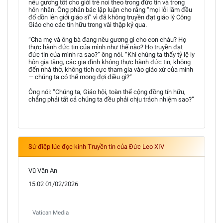
nêu gương tốt cho giới trẻ noi theo trong đức tin và trong
hôn nhân. Ông phản bác lập luận cho rằng “mọi lỗi lầm đều
đổ dồn lên giới giáo sĩ” vì đã không truyền đạt giáo lý Công
Giáo cho các tín hữu trong vài thập kỷ qua.
“Cha mẹ và ông bà đang nêu gương gì cho con cháu? Họ
thực hành đức tin của mình như thế nào? Họ truyền đạt
đức tin của mình ra sao?” ông nói. “Khi chúng ta thấy tỷ lệ ly
hôn gia tăng, các gia đình không thực hành đức tin, không
đến nhà thờ, không tích cực tham gia vào giáo xứ của mình
— chúng ta có thể mong đợi điều gì?”
Ông nói: “Chúng ta, Giáo hội, toàn thể cộng đồng tín hữu,
chẳng phải tất cả chúng ta đều phải chịu trách nhiệm sao?”
Sứ điệp lúc đọc kinh Truyền tin của Đức Leo XIV
Vũ Văn An
15:02 01/02/2026
Vatican Media