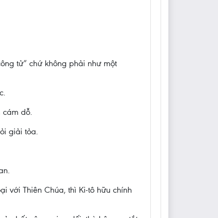
công tử” chứ không phải như một
c.
n cám dỗ.
ỏi giải tỏa.
an.
i với Thiên Chúa, thì Ki-tô hữu chính