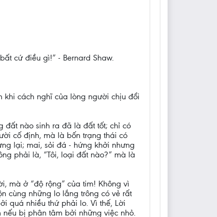
 bất cứ điều gì!” - Bernard Shaw.
n khi cách nghĩ của lòng người chịu đổi
đất nào sinh ra đã là đất tốt; chỉ có
i cố định, mà là bốn trạng thái có
ng lại; mai, sỏi đá - hứng khởi nhưng
ông phải là, “Tôi, loại đất nào?” mà là
i, mà ở “độ rộng” của tim! Không vì
ộn cùng những lo lắng trông có vẻ rất
 quá nhiều thứ phải lo. Vì thế, Lời
ớn nếu bị phân tâm bởi những việc nhỏ.