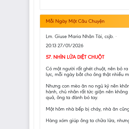
Mỗi Ngày Một Câu Chuyện
Lm. Giuse Maria Nhân Tài, csjb. ·
20:13 27/01/2026
57. NHÌN LỬA DIỆT CHUỘT
Có một người rất ghét chuột, nên bỏ r
lực, mỗi ngày bắt cho ông thật nhiều m
Nhưng con mèo ăn no ngủ kỷ nên không 
hành, chủ nhân rất tức giận nên không
quả, ông ta đành bó tay.
Một hôm nhà bếp bị cháy, nhà ăn cũng 
Hàng xóm giúp ông ta chữa lửa, nhưng 