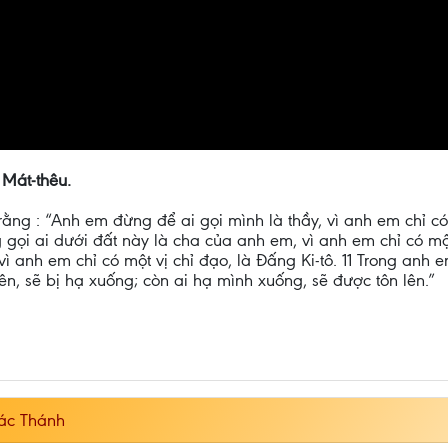
 Mát-thêu.
rằng : “Anh em đừng để ai gọi mình là thầy, vì anh em chỉ c
ọi ai dưới đất này là cha của anh em, vì anh em chỉ có một
vì anh em chỉ có một vị chỉ đạo, là Đấng Ki-tô. 11 Trong anh
ên, sẽ bị hạ xuống; còn ai hạ mình xuống, sẽ được tôn lên.”
ác Thánh