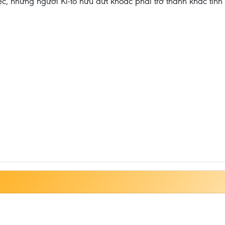
ệc, nhưng người Ki-tô hữu dứt khoác phải trở thành khắc tinh c