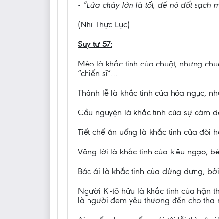
- “Lửa cháy lớn là tốt, để nó đốt sạch
(Nhĩ Thực Lục)
Suy tư 57:
Mèo là khắc tinh của chuột, nhưng ch
“chiến sĩ”…
Thánh lễ là khắc tinh của hỏa ngục, n
Cầu nguyện là khắc tinh của sự cám d
Tiết chế ăn uống là khắc tinh của đòi hỏ
Vâng lời là khắc tinh của kiêu ngạo, b
Bác ái là khắc tinh của dửng dưng, bở
Người Ki-tô hữu là khắc tinh của hận t
là người đem yêu thương đến cho tha 