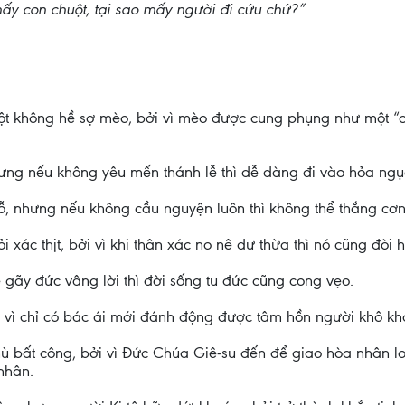
 mấy con chuột, tại sao mấy người đi cứu chứ?”
uột không hề sợ mèo, bởi vì mèo được cung phụng như một “
hưng nếu không yêu mến thánh lễ thì dễ dàng đi vào hỏa ngụ
ỗ, nhưng nếu không cầu nguyện luôn thì không thể thắng cơ
i xác thịt, bởi vì khi thân xác no nê dư thừa thì nó cũng đòi h
ẻ gãy đức vâng lời thì đời sống tu đức cũng cong vẹo.
i vì chỉ có bác ái mới đánh động được tâm hồn người khô kh
hù bất công, bởi vì Đức Chúa Giê-su đến để giao hòa nhân loạ
nhân.