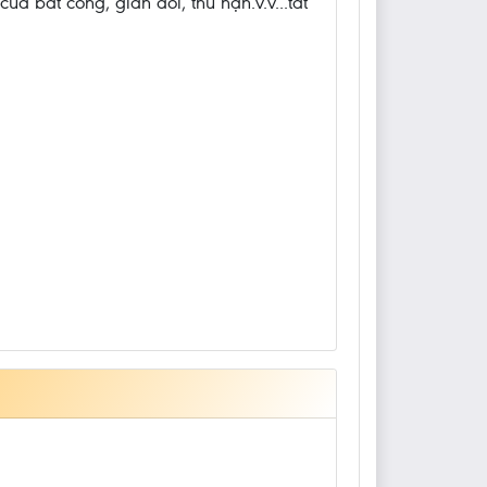
ủa bất công, gian dối, thù hận.v.v...tắt