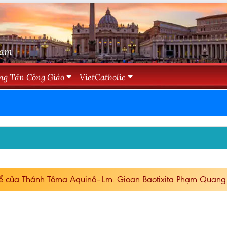
Nam
ng Tấn Công Giáo
VietCatholic
hể của Thánh Tôma Aquinô–Lm. Gioan Baotixita Phạm Quan