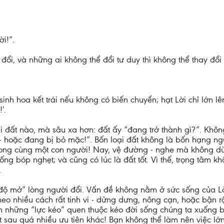
i!”.
 đổi, và những ai không thể đổi tư duy thì không thể thay đổi
inh hoa kết trái nếu không có biến chuyển; hạt Lời chỉ lớn lê
’.
 đất nào, mà sâu xa hơn: đất ấy “đang trở thành gì?”. Không 
hoặc đang bị bỏ mặc!”. Bốn loại đất không là bốn hạng ngườ
 trong cùng một con người! Nay, vệ đường - nghe mà không dừ
ống bóp nghẹt; và cũng có lúc là đất tốt. Vì thế, trọng tâm kh
.
 “độ mở” lòng người đổi. Vấn đề không nằm ở sức sống của Lờ
theo nhiều cách rất tinh vi - dửng dưng, nông cạn, hoặc bận r
h những “lực kéo” quen thuộc kéo đời sống chúng ta xuống bởi
ặt sau quá nhiều ưu tiên khác! Bạn không thể làm nên việc l