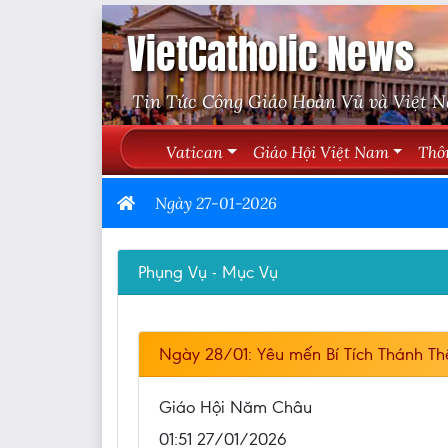
VietCatholic News
Tin Tức Công Giáo Hoàn Vũ và Việt 
Vatican
Giáo Hội Việt Nam
Thô
Ngày 27-01-2026
Phụng Vụ - Mục Vụ
Ngày 28/01: Yêu mến Bí Tích Thánh T
Giáo Hội Năm Châu
01:51 27/01/2026