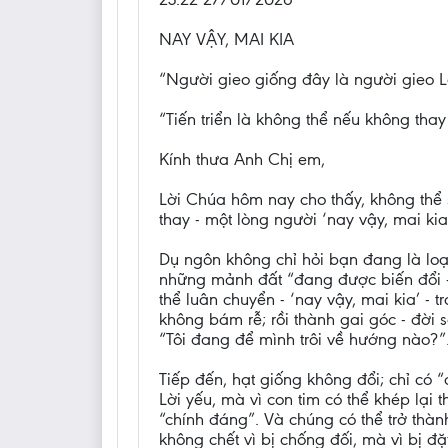
NAY VẬY, MAI KIA
“Người gieo giống đây là người gieo Lờ
“Tiến triển là không thể nếu không thay
Kính thưa Anh Chị em,
Lời Chúa hôm nay cho thấy, không thể s
thay - một lòng người ‘nay vậy, mai kia!
Dụ ngôn không chỉ hỏi bạn đang là loại
những mảnh đất “đang được biến đổi - 
thể luân chuyển - ‘nay vậy, mai kia’ -
không bám rễ; rồi thành gai góc - đời s
“Tôi đang để mình trôi về hướng nào?”
Tiếp đến, hạt giống không đổi; chỉ có
Lời yếu, mà vì con tim có thể khép lại 
“chính đáng”. Và chúng có thể trở thàn
không chết vì bị chống đối, mà vì bị đ