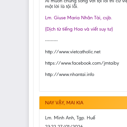
Ai muốn chung sống với tội lỗi thì cứ vi
một lời là tội lỗi.
Lm. Giuse Maria Nhân Tài, csjb.
(Dịch từ tiếng Hoa và viết suy tư)
---------
http://www.vietcatholic.net
https://www.facebook.com/jmtaiby
http://www.nhantai.info
NAY VẬY, MAI KIA
Lm. Minh Anh, Tgp. Huế
23:22 27/01/2026