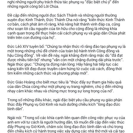
nghị những người phụ trách thừa tác phụng vụ “đặc biệt chú ý” đến
những người công bố Lời Chúa.
Đề cập đến những người đọc Sách Thánh và những người thường
xuyên đọc Kinh Thánh, Đức Thánh Cha nói rằng “kiến thức Kinh Thánh
cơ bản, cách phát âm rõ ràng, khả năng hát thánh vịnh đáp ca, cũng
như soạn lời cầu nguyện của tín hữu cho cộng đồng là những khía
cạnh quan trọng để thực hiện cải cách phụng vụ và giúp dân Chúa phát
triển trên con đường của họ”.
Đức Lêô XIV tuyên bố: “Chúng ta nhận thức rõ rằng đào tạo phụng vụ là
một trong những chủ đề chính của toàn bộ hành trình Công đồng và
hậu Công đồng”. Về vấn đề này, ngài khẳng định rằng mặc dù “đã đạt
được nhiều tiến bộ” nhưng “vẫn còn một chặng đường dài phía trước”.
Ngài thúc giục: “Chúng ta đừng nản lòng: Hãy hăng hái tiếp tục các
sáng kiến tốt đẹp được truyền cảm hứng từ cuộc cải cách, đồng thời
tìm kiếm những cách thức và phương pháp mới”.
Đức Giáo Hoàng cho biết mục tiêu là “thúc đẩy sự tham gia hiệu quả
của dân Chúa cũng như một phụng vụ trang nghiêm, chú ý đến những
nhạy cảm khác nhau và chừng mực trong sự long trọng của nó”.
Trong số những điều khác, ngài đặc biệt yêu cầu phụng vụ giáo phận
thúc đẩy Phụng vụ Giờ Kinh và nuôi dưỡng chiều kích “lòng đạo đức
bình dân”.
Ngài nói: “Trong số các khía cạnh liên quan đến công việc phục vụ của
anh em với tư cách là người hướng dẫn, tôi muốn đề cập đến việc thúc
đẩy Phụng vụ Giờ Kinh, chăm sóc lòng đạo đức bình dân và chú trọng
đến chiều kích cử hành trong việc xây dựng các nhà thờ mới và cải tạo