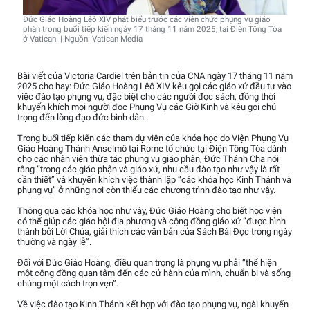
Đức Giáo Hoàng Lêô XIV phát biểu trước các viên chức phụng vụ giáo
phận trong buổi tiếp kiến ngày 17 tháng 11 năm 2025, tại Điện Tông Tòa
ở Vatican. | Nguồn: Vatican Media
Bài viết của Victoria Cardiel trên bản tin của CNA ngày 17 tháng 11 năm
2025 cho hay: Đức Giáo Hoàng Lêô XIV kêu gọi các giáo xứ đầu tư vào
việc đào tạo phụng vụ, đặc biệt cho các người đọc sách, đồng thời
khuyến khích mọi người đọc Phụng Vụ các Giờ Kinh và kêu gọi chú
trọng đến lòng đạo đức bình dân.
Trong buổi tiếp kiến các tham dự viên của khóa học do Viện Phụng Vụ
Giáo Hoàng Thánh Anselmô tại Rome tổ chức tại Điện Tông Tòa dành
cho các nhân viên thừa tác phụng vụ giáo phận, Đức Thánh Cha nói
rằng “trong các giáo phận và giáo xứ, nhu cầu đào tạo như vậy là rất
cần thiết” và khuyến khích việc thành lập “các khóa học Kinh Thánh và
phụng vụ” ở những nơi còn thiếu các chương trình đào tạo như vậy.
Thông qua các khóa học như vậy, Đức Giáo Hoàng cho biết học viện
có thể giúp các giáo hội địa phương và cộng đồng giáo xứ “được hình
thành bởi Lời Chúa, giải thích các văn bản của Sách Bài Đọc trong ngày
thường và ngày lễ”.
Đối với Đức Giáo Hoàng, điều quan trọng là phụng vụ phải “thể hiện
một cộng đồng quan tâm đến các cử hành của mình, chuẩn bị và sống
chúng một cách trọn vẹn”.
Về việc đào tạo Kinh Thánh kết hợp với đào tạo phụng vụ, ngài khuyến