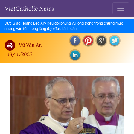
VietCatholic News
Đức Giáo Hoàng Lêô XIV kêu gọi phụng vụ long trọng trong chừng mực
nhưng vẫn tôn trọng lòng đạo đức bình dân
Vũ Văn An
18/11/2025