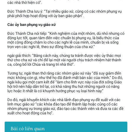
các nhà thờ hiện có”.
Đức Thánh Cha lưu ý: “Tại nhiều giáo xứ, cũng có các nhóm phụng vụ
phải phối hợp hoạt động với ủy ban giáo phận”.
Các ủy ban phụng vụ giáo xứ
Đức Thánh Cha nói tiếp: “Kinh nghiệm của một nhóm, dù nhỏ nhưng có
động lực tốt, quan tâm đến việc chuẩn bị phụng vụ, là biểu thức của
một cộng đồng chăm lo cho các nghi lễ của mình, chuẩn bị và sống
trọn vẹn các nghi lễ, theo sự đồng thuận của cha xứ.”
ngài giải thích: “Bằng cách này, chúng ta tránh được việc ủy thác mọi
thứ cho cha xứ và chỉ để lại một vài người chịu trách nhiệm hát thánh
ca, công bố lời Chúa và trang trí nhà thờ”.
Tương tự, ngài than thở rằng các nhóm giáo xứ này “đã suy giảm đến
mức không còn gì, như thể họ đã đánh mất bản sắc của mình.” Do đó,
ngài kêu gọi một cam kết để “làm cho lĩnh vực này của đời sống Giáo
hội trở nên hấp dẫn trở lại, có khả năng thu hút những người có năng
lực hoặc ít nhất là có khuynh hướng phục vụ loại hình này.”
Do đó, ngài khuyến khích các nhà lãnh đạo phụng vụ đề xuất với các
linh mục giáo xứ “các khóa đào tạo để thành lập hoặc củng cố các
nhóm phụng vụ trong giáo xứ, đào tạo các thành viên và đưa ra các đề
xuất cho hoạt động của họ”.
Bài có liên quan