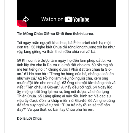
Tin Mừng Chúa Giê-su Ki-tô theo thánh Lu-ca.
Tới ngày mãn nguyệt khai hoa, bà Ê-li-sa-bét sinh hạ một
con trai. 58 Nghe biết Chúa đã rộng lòng thương xót bà như
vậy, láng giềng và thân thích đều chia vui với bà.
59 Khi con trẻ được tám ngày, họ đến làm phép cắt bì, và
tính lấy tên cha là Da-ca-ri-a mà đặt cho em. 60 Nhưng bà
mẹ lên tiếng nói : “Không được ! Phải đặt tên cháu là Gio-
an.” 61 Họ bảo bà : “Trong họ hàng của bà, chẳng ai có tên
như vậy cả.” 62 Rồi họ làm hiệu hỏi người cha, xem ông
muốn đặt tên cho em là gì. 63 Ông xin một tấm bảng nhỏ và
viết : “Tên cháu là Gio-an.” Ai nấy đều bỡ ngỡ. 64 Ngay lúc
ấy, miệng lưỡi ông lại mở ra, ông nói được, và chúc tụng
Thiên Chúa. 65 Láng giềng ai nấy đều kinh sợ. Và các sự
việc ấy được đồn ra khắp miền núi Giu-đê. 66 Ai nghe cũng
để tâm suy nghĩ và tự hỏi : “Đứa trẻ này rồi ra sẽ thế nào
đây?” Và quả thật, có bàn tay Chúa phù hộ em.
Đó là Lời Chúa