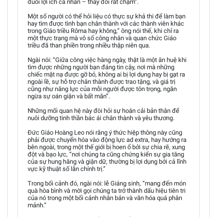
đuổi lợi ích cá nhân – thay đổi rất chậm”.
Một số người có thể hỏi liệu có thực sự khả thi để làm bạn
hay tìm được tình bạn chân thành với các thành viên khác
trong Giáo triều Rôma hay không,” ông nói thế, khi chỉ ra
một thực trạng mà vô số công nhân và quan chức Giáo
triều đã than phiền trong nhiều thập niên qua.
Ngài nói: “Giữa công việc hàng ngày, thật là một ân huệ khi
tìm được những người bạn đáng tin cậy, nơi mà những
chiếc mặt nạ được gỡ bỏ, không ai bị lợi dụng hay bị gạt ra
ngoài lề, sự hỗ trợ chân thành được trao tặng, và giá trị
cũng như năng lực của mỗi người được tôn trọng, ngăn
ngừa sự oán giận và bất mãn”.
Những mối quan hệ này đòi hỏi sự hoán cải bản thân để
nuôi dưỡng tinh thần bác ái chân thành và yêu thương.
Đức Giáo Hoàng Leo nói rằng ý thức hiệp thông này cũng
phải được chuyển hóa vào động lực ad extra, hay hướng ra
bên ngoài, trong một thế giới bị hoen ố bởi sự chia rẽ, xung
đột và bạo lực, “nơi chúng ta cũng chứng kiến sự gia tăng
của sự hung hăng và giận dữ, thường bị lợi dụng bởi cả lĩnh
vực kỹ thuật số lẫn chính trị.”
Trong bối cảnh đó, ngài nói: lễ Giáng sinh, “mang đến món
quà hòa bình và mời gọi chúng ta trở thành dấu hiệu tiên tri
của nó trong một bối cảnh nhân bản và văn hóa quá phân
mảnh.”