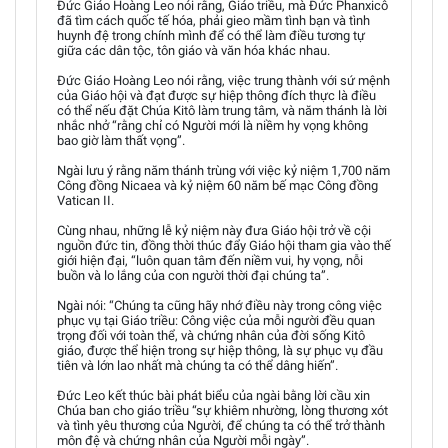
Đức Giáo Hoàng Leo nói rằng, Giáo triều, mà Đức Phanxicô
đã tìm cách quốc tế hóa, phải gieo mầm tình bạn và tình
huynh đệ trong chính mình để có thể làm điều tương tự
giữa các dân tộc, tôn giáo và văn hóa khác nhau.
Đức Giáo Hoàng Leo nói rằng, việc trung thành với sứ mệnh
của Giáo hội và đạt được sự hiệp thông đích thực là điều
có thể nếu đặt Chúa Kitô làm trung tâm, và năm thánh là lời
nhắc nhở “rằng chỉ có Người mới là niềm hy vọng không
bao giờ làm thất vọng”.
Ngài lưu ý rằng năm thánh trùng với việc kỷ niệm 1,700 năm
Công đồng Nicaea và kỷ niệm 60 năm bế mạc Công đồng
Vatican II.
Cùng nhau, những lễ kỷ niệm này đưa Giáo hội trở về cội
nguồn đức tin, đồng thời thúc đẩy Giáo hội tham gia vào thế
giới hiện đại, “luôn quan tâm đến niềm vui, hy vọng, nỗi
buồn và lo lắng của con người thời đại chúng ta”.
Ngài nói: “Chúng ta cũng hãy nhớ điều này trong công việc
phục vụ tại Giáo triều: Công việc của mỗi người đều quan
trọng đối với toàn thể, và chứng nhân của đời sống Kitô
giáo, được thể hiện trong sự hiệp thông, là sự phục vụ đầu
tiên và lớn lao nhất mà chúng ta có thể dâng hiến”.
Đức Leo kết thúc bài phát biểu của ngài bằng lời cầu xin
Chúa ban cho giáo triều “sự khiêm nhường, lòng thương xót
và tình yêu thương của Người, để chúng ta có thể trở thành
môn đệ và chứng nhân của Người mỗi ngày”.