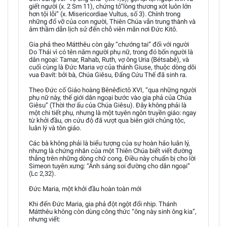
giết người (x. 2 Sm 11), chứng tỏ“lòng thương xót luôn lớn
hơn tội lỗi” (x. Misericordiae Vultus, số 3). Chính trong
những đổ vỡ của con người, Thiên Chúa vẫn trung thành và
âm thầm dẫn lịch sử đến chỗ viên mãn nơi Đức Kitô.
Gia phả theo Mátthêu còn gây “chướng tai” đối với người
Do Thái vì có tên năm người phụ nữ, trong đó bốn người là
dân ngoại: Tamar, Rahab, Ruth, vợ ông Uria (Bétsabê), và
cuối cùng là Đức Maria vợ của thánh Giuse, thuộc dòng dõi
vua Đavít: bởi bà, Chúa Giêsu, Đấng Cứu Thế đã sinh ra.
Theo Đức cố Giáo hoàng Bênêđictô XVI, “qua những người
phụ nữ này, thế giới dân ngoại bước vào gia phả của Chúa
Giêsu” (Thời thơ ấu của Chúa Giêsu). Đây không phải là
một chi tiết phụ, nhưng là một tuyên ngôn truyền giáo: ngay
từ khởi đầu, ơn cứu độ đã vượt qua biên giới chủng tộc,
luân lý và tôn giáo.
Các bà không phải là biểu tượng của sự hoàn hảo luân lý,
nhưng là chứng nhân của một Thiên Chúa biết viết đường
thẳng trên những dòng chữ cong. Điều này chuẩn bị cho lời
Simeon tuyên xưng: “Ánh sáng soi đường cho dân ngoại”
(Lc 2,32).
Đức Maria, một khởi đầu hoàn toàn mới
Khi đến Đức Maria, gia phả đột ngột đổi nhịp. Thánh
Mátthêu không còn dùng công thức “ông này sinh ông kia”,
nhưng viết: