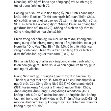
Nhân loại tiến bộ về khoa học công nghệ với AI, nhưng lại
tụt lùi trong tình huynh đệ.
Căn nguyên sâu xa của tình trạng ấy, như Kinh Thánh mặc
khải, chính là tội lỗi. Từ khi con người bất tuân Thiên Chúa,
nỗi sợ hãi, ghen ghét và bạo lực đã xâm nhập vào lịch sử (x.
St 3–4). Như Isaia khẳng định: “Những kẻ ác sẽ chẳng bao
giờ được bình an” (Is 48,22). Không có bình an nội tâm thì
cũng không thể có hòa bình xã hội.
Chính trong bối cảnh ấy, Hài Nhi Giêsu ra đời, không phải
trong cung điện, nhưng trong máng cỏ nghèo hèn. Isaia gọi
Người là: “Ông Vua Thái Bình” (Is 9,5). Các thiên thần ca
vang: “Vinh danh Thiên Chúa trên các tầng trời và bình an
dưới thế cho loài người thiện tâm” (Lc 2,14).
Bình an ấy không phải là sự vắng bóng chiến tranh, nhưng
là ơn hòa giải giữa Thiên Chúa và con người, và từ đó, giữa
con người với nhau.
Giáng Sinh mời gọi chúng ta tuyên xưng đức tin của Hội
Thánh qua mọi thời đại: Hài Nhi ấy là Thiên Chúa thật và là
người thật. Các Công đồng Nicê (325) và Constantinôpôli
(381) tuyên xưng: “Người là Thiên Chúa bởi Thiên Chúa,
Ánh Sáng bởi Ánh Sáng”. Công đồng Calcedonia (451)
khẳng định: Đức Kitô có hai bản tính, không hòa lẫn, không
tách rời, trong một Ngôi vị duy nhất. Thánh Athanasiô đã nói
một câu bất hủ: “Điều gì không được Đức Kitô đảm nhận thì
không được cứu độ.”