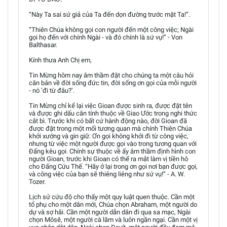
“Này Ta sai sứ giả của Ta đến dọn đường trước mặt Ta!”.
“Thiên Chúa không gọi con người đến một công việc; Ngài
gọi họ đến với chính Ngài - và đó chính là sứ vụ!” - Von
Balthasar.
Kính thưa Anh Chị em,
Tin Mừng hôm nay âm thầm đặt cho chúng ta một câu hỏi
căn bản về đời sống đức tin, đời sống ơn gọi của mỗi người
- nó ‘đi từ đâu?’.
Tin Mừng chỉ kể lại việc Gioan được sinh ra, được đặt tên
và được ghi dấu căn tính thuộc về Giao Ước trong nghi thức
cắt bì. Trước khi có bất cứ hành động nào, đời Gioan đã
được đặt trong một mối tương quan mà chính Thiên Chúa
khởi xướng và gìn giữ. Ơn gọi không khởi đi từ công việc,
nhưng từ việc một người được gọi vào trong tương quan với
Đấng kêu gọi. Chính sự thuộc về ấy âm thầm định hình con
người Gioan, trước khi Gioan có thể ra mắt làm vị tiền hô
cho Đấng Cứu Thế. “Hãy ở lại trong ơn gọi nơi bạn được gọi,
và công việc của bạn sẽ thiêng liêng như sứ vụ!” - A. W.
Tozer.
Lịch sử cứu độ cho thấy một quy luật quen thuộc. Cần một
tổ phụ cho một dân mới, Chúa chọn Abraham, một người do
dự và sợ hãi. Cần một người dẫn dân đi qua sa mạc, Ngài
chọn Môsê, một người cà lăm và luôn ngần ngại. Cần một vị