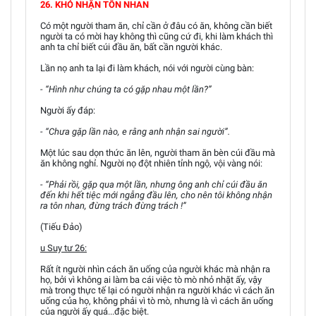
26. KHÓ NHẬN TÔN NHAN
Có một người tham ăn, chỉ cần ở đâu có ăn, không cần biết
người ta có mời hay không thì cũng cứ đi, khi làm khách thì
anh ta chỉ biết cúi đầu ăn, bất cần người khác.
Lần nọ anh ta lại đi làm khách, nói với người cùng bàn:
- “Hình như chúng ta có gặp nhau một lần?”
Người ấy đáp:
- “Chưa gặp lần nào, e rằng anh nhận sai người”.
Một lúc sau dọn thức ăn lên, người tham ăn bèn cúi đầu mà
ăn không nghỉ. Người nọ đột nhiên tỉnh ngộ, vội vàng nói:
- “Phải rồi, gặp qua một lần, nhưng ông anh chỉ cúi đầu ăn
đến khi hết tiệc mới ngẫng đầu lên, cho nên tôi không nhận
ra tôn nhan, đừng trách đừng trách !”
(Tiếu Đảo)
u Suy tư 26:
Rất ít người nhìn cách ăn uống của người khác mà nhận ra
họ, bởi vì không ai làm ba cái việc tò mò nhỏ nhặt ấy, vậy
mà trong thực tế lại có người nhận ra người khác vì cách ăn
uống của họ, không phải vì tò mò, nhưng là vì cách ăn uống
của người ấy quá...đặc biệt.