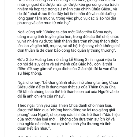
những người đã được rửa tội, được kêu gọi cùng chịu trách
nhiệm và hợp tác trong sứ mệnh của chính Chúa Giêsu, và
do đó “phải được thúc đẩy bởi tinh thần đó và nuôi dưỡng
lòng quan tâm mục vụ trong việc phục vụ các Giáo hội địa
phương và các mục tử của họ.”
Ngài cũng nói: “Chúng ta cần một Giáo triều Rôma ngày
càng mang tính truyền giáo hơn, trong đó các thể chế, chức
vụ và nhiệm vụ được hình thành dựa trên những thách thức
lớn lao về giáo hội, mục vụ và xã hội hiện nay, chứ không chỉ
đơn thuần là để đảm bảo công tác quản lý thông thường”.
Đức Giáo Hoàng Leo nói rằng Lễ Giáng Sinh, ngoài việc là
cơ hội để suy gẫm về sứ mệnh của Giáo hội, còn là thời
điểm để suy gẫm về mục đích của Giáo hội, đó là vun đắp
sự hiệp thông.
Ngài cho hay: “Lễ Giáng Sinh nhắc nhở chúng ta rằng Chúa
Giêsu đến để tỏ lộ dung mạo thật sự của Thiên Chúa Cha,
để tất cả chúng ta có thể trở thành con cái của Người và do
đó là anh chị em của nhau”.
Theo ngài, tình yêu của Thiên Chúa dành cho nhân loại,
được thể hiện qua “những hành động và lời rao giảng giải
phóng” của Người, cho phép các tín hữu trở thành “dấu hiệu
của một nhân loại mới – không còn dựa trên sự ích kỷ và
chủ nghĩa cá nhân, mà dựa trên tình yêu thương và tình
đoàn kết lẫn nhau”.