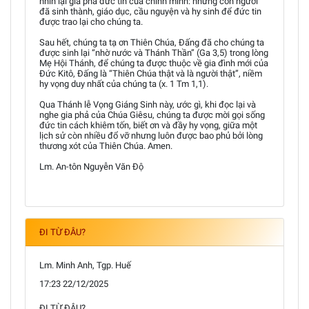
nhìn lại gia phả đức tin của chính mình: những con người
đã sinh thành, giáo dục, cầu nguyện và hy sinh để đức tin
được trao lại cho chúng ta.
Sau hết, chúng ta tạ ơn Thiên Chúa, Đấng đã cho chúng ta
được sinh lại “nhờ nước và Thánh Thần” (Ga 3,5) trong lòng
Mẹ Hội Thánh, để chúng ta được thuộc về gia đình mới của
Đức Kitô, Đấng là “Thiên Chúa thật và là người thật”, niềm
hy vọng duy nhất của chúng ta (x. 1 Tm 1,1).
Qua Thánh lễ Vọng Giáng Sinh này, ước gì, khi đọc lại và
nghe gia phả của Chúa Giêsu, chúng ta được mời gọi sống
đức tin cách khiêm tốn, biết ơn và đầy hy vọng, giữa một
lịch sử còn nhiều đổ vỡ nhưng luôn được bao phủ bởi lòng
thương xót của Thiên Chúa. Amen.
Lm. An-tôn Nguyễn Văn Độ
ĐI TỪ ĐÂU?
Lm. Minh Anh, Tgp. Huế
17:23 22/12/2025
ĐI TỪ ĐÂU?