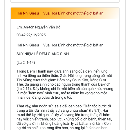
Hài Nhi Giêsu – Vua Hoà Bình cho một thế giới bất an
Lm. An-tôn Nguyễn Văn Độ
03:42 22/12/2025
Hài Nhi Giêsu – Vua Hoà Bình cho một thế giới bất an
SUY NIỆM LỄ ĐÊM GIÁNG SINH
(Lc 2, 1-14)
Trong Đêm Thánh nay, giữa ánh sáng của đèn, nến lung
linh và tiếng ca thiên thần, Giáo Hội long trọng công bố một
Tin Mừng vượt thời gian: Hôm nay Chúa Kitô, Đấng Cứu
Thế, đã giáng sinh cho các người trong thành của Đa-víd”
(Lc 2,11). Đây không chỉ là một biến cố của quá khứ, nhưng
là một “hôm nay” vĩnh cửu, mở ra niềm hy vọng cho một
nhân loại đang bước đi trong u tối.
Thật vậy, như ngôn sứ Isaia đã loan báo: “Dân tộc bước đi
trong u tối, đã nhìn thấy sự sáng chứa chan” (Is 9,1). Hai
mươi thế kỷ trôi qua, lời ấy vẫn vang lên trong thế giới hôm
nay với: chiến tranh, bạo lực, khủng bố, dịch bệnh, thiên tai,
đổ vỡ gia đình, khủng hoảng luân lý và bất an nội tâm. Con
người có nhiều phương tiện hơn, nhưng lại ít bình an hơn.