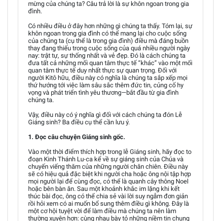
mừng của chúng ta? Câu trả lời là sự khôn ngoan trong gia
đình.
Có nhiều điều ở đây hơn những gì chúng ta thấy. Tóm lại, sự
khôn ngoan trong gia đình có thể mang lại cho cuộc sống
của chúng ta (cụ thể là trong gia đình) điều mà đáng buồn
thay đang thiếu trong cuộc sống của quá nhiều người ngày
nay: trật tự, sự thống nhất và vẻ đẹp. Đó là cách chúng ta
đưa tất cả những mối quan tâm thực tế “khác” vào một mối
quan tâm thực tế duy nhất thực sự quan trọng. Đối với
người Kitô hữu, điều này có nghĩa là chúng ta sắp xếp mọi
thứ hướng tới việc làm sâu sắc thêm đức tin, củng cố hy
vọng và phát triển tình yêu thương—bắt đầu từ gia đình
chúng ta.
Vậy, điều này có ý nghĩa gì đối với cách chúng ta đón Lễ
Giáng sinh? Ba điều cụ thể cần lưu ý.
1. Đọc câu chuyện Giáng sinh gốc.
Vào một thời điểm thích hợp trong lễ Giáng sinh, hãy đọc to
đoạn Kinh Thánh Lu-ca kể về sự giáng sinh của Chúa và
chuyến viếng thăm của những người chăn chiên. Điều này
sẽ có hiệu quả đặc biệt khi người cha hoặc ông nội tập hợp
mọi người lại để cùng đọc, có thể là quanh cây thông Noel
hoặc bên bàn ăn. Sau một khoảnh khắc im lặng khi kết
thúc bài đọc, ông có thể chia sẻ vài lời suy ngẫm đơn giản
rồi hỏi xem có ai muốn bổ sung thêm điều gì không. Đây là
một cơ hội tuyệt vời để làm điều mà chúng ta nên làm
thường xuyên hơn: cùng nhau bày tỏ những niềm tin chung