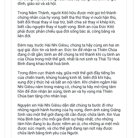
đình, giáo xứ và xã hội.
Trong Năm Thánh, người Kitô hữu được mời gọi trở thành
chứng nhân của hy vọng: biết tha thứ thay vì nuôi hận thù,
biết đối thoại thay vì loại trừ, biết chia sẻ thay vì khép kín,
biết cầu nguyện thay vì tuyệt vọng. Bình an của Đức Kitô
phải được phản chiếu qua đời sống bác ái, công bằng và
liên đới.
Đêm nay, trước Hài Nhi Giêsu, chúng ta hãy cùng xin hai ơn
quý giá: đức tin và bình an. Đức tin để nhận ra Thiên Chúa
đang ở rất gần; bình an để chúng ta trở thành khí cụ bình an
của Chúa trong một thế giới, nhất là nơi sinh ra Thái Tử Hoà
Bình đang khao khát hoà bình.
Trong đêm cực thánh này, giữa một thế giới đầy tiếng ồn
của chiến tranh, khủng hoảng kinh tế, biến đổi khí hậu,
xung đột ý thức hệ và bất an nội tâm. Khi chiêm ngắm Hài
Nhi Giêsu nằm trong máng cỏ, chúng ta hãy mở rộng tâm
hồn để đón nhận ân sủng, bình an và hy vọng mà Thiên
Chúa ban tặng cho nhân loại.
Nguyện xin Hài Nhi Giêsu dẫn dắt chúng ta bước đi như
những người hành hương của hy vọng, đem ánh sáng Giáng
Sinh vào một thế giới đang rất cần được chữa lành. Xin Vua
Hòa Bình ban cho mỗi gia đình sự hiệp nhất, cho những
tâm hồn đang lo âu được niềm an ủi, cho những ai mệt mỏi
được sức mạnh, và cho thế giới đang rạn nứt này được
chữa lành bằng tình yêu của Người.