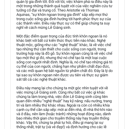
quản lý gia đình tốt. Đối với tôi, việc khám phá ra điều này là
một trong những thành quả tuyệt vời của việc nghiên cứu tư
tưởng cổ đại và trung cổ. Theo Aristotle và Thomas
Aquinas, “sự khôn ngoan trong gia đình” sắp xếp mọi thứ
trong cuộc sống gia đình hướng tới hạnh phúc thực sự của
các thành viên. Điều này thực sự có thể giúp chúng ta suy
nghĩ về cách mừng Lễ Giáng sinh.
Một đặc điểm quan trọng của đức tính khôn ngoan là nó
khác biệt với bất cứ kiến thức thực tiễn nào khác. Nghệ
thuật mộc, giống như các “nghệ thuật” khác, là về việc chế
tạo những thứ cần thiết cho cuộc sống con người, trong
trường hợp này là đồ gỗ. Sự khôn ngoan cũng là về việc chế
tạo một thứ gì đó, nhưng thứ nó chế tạo là một loại cuộc
sống con người nhất định. Nghĩa là, nó chế tạo những giá trị
cụ thể của con người, chẳng hạn như phẩm chất đạo đức,
và các mối quan hệ bắt nguồn từ phẩm chất đó. Đây là lý do
tại sao sự khôn ngoan nên được ưu tiên và thực sự giám
sát tất cả các nghệ thuật khác.
Điều này mang lại cho chúng ta một góc nhìn tuyệt vời về
việc mừng Lễ Giáng sinh. Cũng như bất cứ việc gì khác
chúng ta làm trong nhà, việc đón Lễ Giáng sinh cũng liên
quan đến nhiều “nghệ thuật” hay kỹ năng: nấu nướng, trang
trí và làm nhiều thứ khác nhau. Ngoài ra còn có nhiều khía
cạnh cụ thể cần sắp xếp: mời ai đến nhà, đi nhà thờ khi nào
và ở đâu, nên làm (hoặc tránh) những hoạt động nào, dành
bao nhiêu thời gian cho truyền thống này hay truyền thống
khác. Vậy thì, chúng ta phải tự hỏi, điều gì mang lại sự
thống nhất, trật tự (và vẻ đẹp!) và định hướng cho các lễ