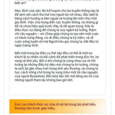
biết ơn?
Mục đích của việc lên kế hoạch cho ba truyền thống này là
để xem xét cách thu hút mọi người lại với nhau, đặc biệt là
bằng cách hướng ra bên ngoài và hướng lên trên như một
gia đình. Việc chú trọng đến các truyền thống, và những gì
đã và chưa hiệu quả trước đây, là rất quan trọng. Đây là
điều thực sự đáng để chúng ta suy ngẫm kỹ lưỡng, thậm
chí cầu nguyện – xin Chúa giúp chúng ta tạo nên một cuộc
cử hành xứng đáng, cả về điều chúng ta kỷ niệm, và về
cuộc sống tuyệt vời mà Người kêu gọi chúng ta, bắt đầu từ
ngày Giáng Sinh.
Mỗi một trong ba điều cụ thể này đều có thể là một sự
khích lệ tự nhiên và bối cảnh để phát triển trong đức tin, hy
vọng và tình yêu. Bởi vì khi chúng ta cùng nhau vui vẻ hồi
tưởng lại những điều kỳ diệu mà chúng ta tin tưởng, chúng
ta xích lại gần nhau hơn trong tình yêu thương, và chúng ta
học cách trông chờ trong hy vọng (như một lời cầu nguyện
của người Byzantine) đến bữa tiệc lớn mà tiếng reo hò của
những người tham dự không bao giờ dứt.
Đức Leo thách thức sự chia rẽ nội bộ trong bài phát biểu
thường niên trước giáo triều,