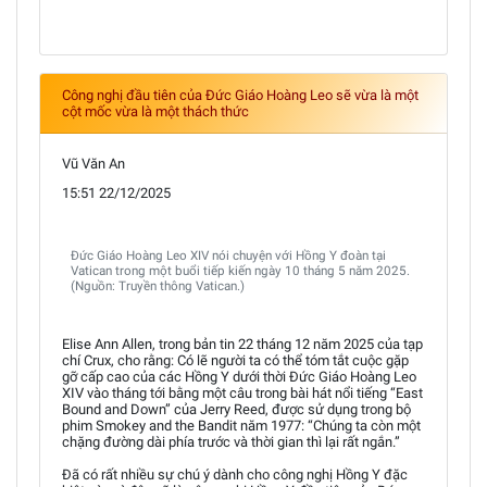
Công nghị đầu tiên của Đức Giáo Hoàng Leo sẽ vừa là một
cột mốc vừa là một thách thức
Vũ Văn An
15:51 22/12/2025
Đức Giáo Hoàng Leo XIV nói chuyện với Hồng Y đoàn tại
Vatican trong một buổi tiếp kiến ngày 10 tháng 5 năm 2025.
(Nguồn: Truyền thông Vatican.)
Elise Ann Allen, trong bản tin 22 tháng 12 năm 2025 của tạp
chí Crux, cho rằng: Có lẽ người ta có thể tóm tắt cuộc gặp
gỡ cấp cao của các Hồng Y dưới thời Đức Giáo Hoàng Leo
XIV vào tháng tới bằng một câu trong bài hát nổi tiếng “East
Bound and Down” của Jerry Reed, được sử dụng trong bộ
phim Smokey and the Bandit năm 1977: “Chúng ta còn một
chặng đường dài phía trước và thời gian thì lại rất ngắn.”
Đã có rất nhiều sự chú ý dành cho công nghị Hồng Y đặc