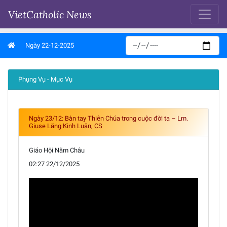
VietCatholic News
Ngày 22-12-2025
Phụng Vụ - Mục Vụ
Ngày 23/12: Bàn tay Thiên Chúa trong cuộc đời ta – Lm.
Giuse Lăng Kinh Luân, CS
Giáo Hội Năm Châu
02:27 22/12/2025