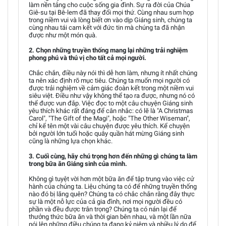
làm nền tảng cho cuộc sống gia đình. Sự ra đời của Chúa
Giê-su tại Bê-lem đã thay đổi mọi thứ. Cùng nhau sum họp
trong niềm vui và lòng biết ơn vào dịp Giáng sinh, chúng ta
cùng nhau tái cam kết với đức tin mà chúng ta đã nhận
được như một món quà.
2. Chọn những truyền thống mang lại những trải nghiệm
phong phú và thú vị cho tất cả mọi người.
Chắc chắn, điều này nói thì dễ hơn làm, nhưng ít nhất chúng
ta nên xác định rõ mục tiêu. Chúng ta muốn mọi người có
được trải nghiệm về cảm giác đoàn kết trong một niềm vui
siêu việt. Điều như vậy không thể tạo ra được, nhưng nó có
thể được vun đắp. Việc đọc to một câu chuyện Giáng sinh
yêu thích khác rất đáng để cân nhắc: có lẽ là "A Christmas
Carol", "The Gift of the Magi", hoặc "The Other Wiseman",
chỉ kể tên một vài câu chuyện được yêu thích. Kể chuyện
bởi người lớn tuổi hoặc quây quần hát mừng Giáng sinh
cũng là những lựa chọn khác.
3. Cuối cùng, hãy chú trọng hơn đến những gì chúng ta làm
trong bữa ăn Giáng sinh của mình.
Không gì tuyệt vời hơn một bữa ăn để tập trung vào việc cử
hành của chúng ta. Liệu chúng ta có để những truyền thống
nào đó bị lãng quên? Chúng ta có chắc chắn rằng đây thực
sự là một nỗ lực của cả gia đình, nơi mọi người đều có
phần và đều được trân trọng? Chúng ta có nán lại để
thưởng thức bữa ăn và thời gian bên nhau, và một lần nữa
nói lên những điều chúng ta đang kỷ niệm và nhiều lý do để