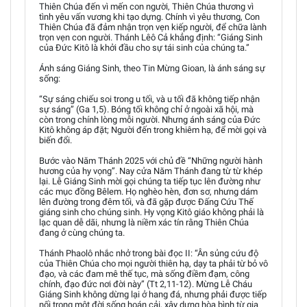
Thiên Chúa đến vì mến con người, Thiên Chúa thương vì
tình yêu vấn vương khi tạo dựng. Chính vì yêu thương, Con
Thiên Chúa đã đảm nhận trọn vẹn kiếp người, để chữa lành
trọn vẹn con người. Thánh Lêô Cả khẳng định: “Giáng Sinh
của Đức Kitô là khởi đầu cho sự tái sinh của chúng ta.”
Ánh sáng Giáng Sinh, theo Tin Mừng Gioan, là ánh sáng sự
sống:
“Sự sáng chiếu soi trong u tối, và u tối đã không tiếp nhận
sự sáng” (Ga 1,5). Bóng tối không chỉ ở ngoài xã hội, mà
còn trong chính lòng mỗi người. Nhưng ánh sáng của Đức
Kitô không áp đặt; Người đến trong khiêm hạ, để mời gọi và
biến đổi.
Bước vào Năm Thánh 2025 với chủ đề “Những người hành
hương của hy vọng”. Nay cửa Năm Thánh đang từ từ khép
lại. Lễ Giáng Sinh mời gọi chúng ta tiếp tục lên đường như
các mục đồng Bêlem. Họ nghèo hèn, đơn sơ, nhưng dám
lên đường trong đêm tối, và đã gặp được Đấng Cứu Thế
giáng sinh cho chúng sinh. Hy vọng Kitô giáo không phải là
lạc quan dễ dãi, nhưng là niềm xác tín rằng Thiên Chúa
đang ở cùng chúng ta.
Thánh Phaolô nhắc nhở trong bài đọc II: “Ân sủng cứu độ
của Thiên Chúa cho mọi người thiên hạ, dạy ta phải từ bỏ vô
đạo, và các đam mê thế tục, mà sống điềm đạm, công
chính, đạo đức nơi đời này” (Tt 2,11-12). Mừng Lễ Cháu
Giáng Sinh không dừng lại ở hang đá, nhưng phải được tiếp
nối trong một đời sống hoán cải, xây dựng hòa bình từ gia