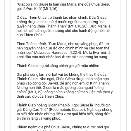
“Giacóp sinh Giuse là bạn của Maria, mẹ của Chúa Giêsu
gọi là Đức Kitô” (Mt 1,16).
Ở đây, Thiên Chúa trở thành tác nhân chính. Đức Giêsu
không được sinh ra bởi ý muốn người nam, nhưng “do
quyền năng Chúa Thánh Thần” (Mt 1,18.20). Đức Maria là
nơi lịch sử loài người nhường chỗ cho hành động mới mẻ
của Thiên Chúa.
Theo Thánh Irênê, “Đức Maria, nhờ sự vâng phục, đã trở
nên nguyên nhân cứu độ cho chính mình và cho toàn thể
nhân loại” (Adversus Haereses III,22,4). Mẹ là Eva mới, là
khởi đầu của một nhân loại được tái sinh trong ân sủng.
Thánh Giuse, người công chính gìn giữ mầu nhiệm
Gia phả cũng làm nổi bật vai trò không thể thay thế của
Thánh Giuse. Nhờ ngài, Chúa Giêsu được tháp nhập hợp
pháp vào dòng dõi Đa-víd, để ứng nghiệm lời Kinh Thánh.
Nhưng hơn thế, Giuse là mẫu gương của người “công
chính” (Mt 1,19): công chính không chỉ theo luật, mà theo ý
định cứu độ của Thiên Chúa.
Thánh Giáo hoàng Gioan Phaolô II gọi Giuse là “người gìn
giữ Đấng Cứu Thế” (Redemptoris Custos). Ngài dạy chúng
ta biết đón nhận những điều vượt quá hiểu biết, bằng đức
tin thinh lặng và vâng phục.
Chiêm ngắm gia phả Chúa Giêsu, chúng ta được mời gọi