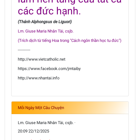
các đức hạnh.
(Thánh Alphongsus de Liguori)
Lm. Giuse Maria Nhân Tài, csjb.
(Trích dịch từ tiếng Hoa trong "Cách ngôn thần học tu đức")
----------
http://www.vietcatholic.net
https://www.facebook.com/jmtaiby
http://www.nhantai.info
Mỗi Ngày Một Câu Chuyện
Lm. Giuse Maria Nhân Tài, csjb. ·
20:09 22/12/2025