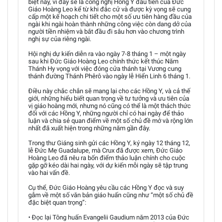
biệt này, vì đây sẽ là công nghị Hồng Y đầu tiên của Đức
Giáo Hoàng Leo kể từ khi đắc cử và được kỳ vọng sẽ cung
cấp một kế hoạch chi tiết cho một số ưu tiên hàng đầu của
ngài khi ngài hoàn thành những công việc còn dang dở của
người tiền nhiệm và bắt đầu đi sâu hơn vào chương trình
nghị sự của riêng ngài.
Hội nghị dự kiến diễn ra vào ngày 7-8 tháng 1 – một ngày
sau khi Đức Giáo Hoàng Leo chính thức kết thúc Năm
Thánh Hy vọng với việc đóng cửa thánh tại Vương cung
thánh đường Thánh Phêrô vào ngày lễ Hiển Linh 6 tháng 1.
Điều này chắc chắn sẽ mang lại cho các Hồng Y, và cả thế
giới, những hiểu biết quan trọng về tư tưởng và ưu tiên của
vị giáo hoàng mới, nhưng nó cũng có thể là một thách thức
đối với các Hồng Y, những người chỉ có hai ngày để thảo
luận và chia sẻ quan điểm về một số chủ đề mở và rộng lớn
nhất đã xuất hiện trong những năm gần đây.
Trong thư Giáng sinh gửi các Hồng Y, ký ngày 12 tháng 12,
lễ Đức Mẹ Guadalupe, mà Crux đã được xem, Đức Giáo
Hoàng Leo đã nêu ra bốn điểm thảo luận chính cho cuộc
gặp gỡ kéo dài hai ngày, với dự kiến mỗi ngày sẽ tập trung
vào hai vấn đề.
Cụ thể, Đức Giáo Hoàng yêu cầu các Hồng Y đọc và suy
gẫm về một số văn bản giáo huấn cũng như “một số chủ đề
đặc biệt quan trọng”:
• Đọc lại Tông huấn Evangelii Gaudium năm 2013 của Đức