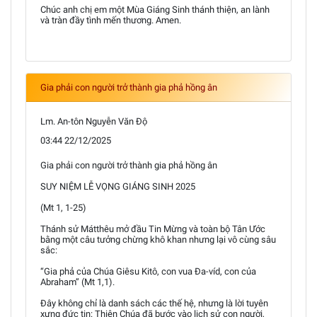
Chúc anh chị em một Mùa Giáng Sinh thánh thiện, an lành
và tràn đầy tình mến thương. Amen.
Gia phải con người trở thành gia phả hồng ân
Lm. An-tôn Nguyễn Văn Độ
03:44 22/12/2025
Gia phải con người trở thành gia phả hồng ân
SUY NIỆM LỄ VỌNG GIÁNG SINH 2025
(Mt 1, 1-25)
Thánh sử Mátthêu mở đầu Tin Mừng và toàn bộ Tân Ước
bằng một câu tưởng chừng khô khan nhưng lại vô cùng sâu
sắc:
“Gia phả của Chúa Giêsu Kitô, con vua Đa-víd, con của
Abraham” (Mt 1,1).
Đây không chỉ là danh sách các thế hệ, nhưng là lời tuyên
xưng đức tin: Thiên Chúa đã bước vào lịch sử con người,