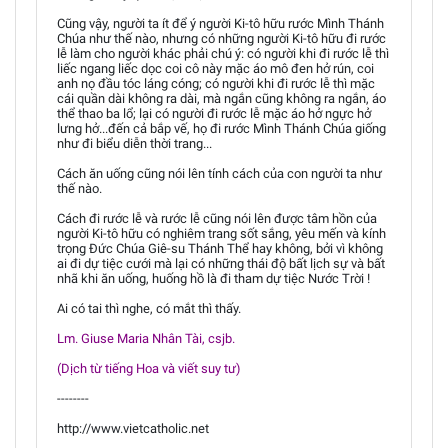
Cũng vậy, người ta ít để ý người Ki-tô hữu rước Mình Thánh
Chúa như thế nào, nhưng có những người Ki-tô hữu đi rước
lễ làm cho người khác phải chú ý: có người khi đi rước lễ thì
liếc ngang liếc dọc coi cô này mặc áo mô đen hở rún, coi
anh nọ đầu tóc láng cóng; có người khi đi rước lễ thì mặc
cái quần dài không ra dài, mà ngắn cũng không ra ngắn, áo
thể thao ba lổ; lại có người đi rước lễ mặc áo hở ngực hở
lưng hở...đến cả bắp vế, họ đi rước Mình Thánh Chúa giống
như đi biểu diễn thời trang...
Cách ăn uống cũng nói lên tính cách của con người ta như
thế nào.
Cách đi rước lễ và rước lễ cũng nói lên được tâm hồn của
người Ki-tô hữu có nghiêm trang sốt sắng, yêu mến và kính
trọng Đức Chúa Giê-su Thánh Thể hay không, bởi vì không
ai đi dự tiệc cưới mà lại có những thái độ bất lịch sự và bất
nhã khi ăn uống, huống hồ là đi tham dự tiệc Nước Trời !
Ai có tai thì nghe, có mắt thì thấy.
Lm. Giuse Maria Nhân Tài, csjb.
(Dịch từ tiếng Hoa và viết suy tư)
--------
http://www.vietcatholic.net