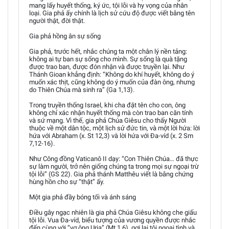
mang lấy huyết thống, ký ức, tội lỗi và hy vọng của nhân
loại. Gia phả ấy chính là lịch sử cứu độ được viết bằng tên
người thật, đời thật.
Gia phả hồng ân sự sống
Gia phả, trước hết, nhắc chúng ta một chân lý nền tảng:
không ai tự ban sự sống cho mình. Sự sống là quà tặng
được trao ban, được đón nhận và được truyền lại. Như
Thánh Gioan khẳng định: “Không do khí huyết, không do ý
muốn xác thịt, cũng không do ý muốn của đàn ông, nhưng
do Thiên Chúa mà sinh ra” (Ga 1,13).
Trong truyền thống Israel, khi cha đặt tên cho con, ông
không chỉ xác nhận huyết thống mà còn trao ban căn tính
và sứ mạng. Vì thế, gia phả Chúa Giêsu cho thấy Người
thuộc về một dân tộc, một lịch sử đức tin, và một lời hứa: lời
hứa với Abraham (x. St 12,3) và lời hứa với Đa-víd (x. 2 Sm
7,12-16).
Như Công đồng Vaticanô II dạy: “Con Thiên Chúa… đã thực
sự làm người, trở nên giống chúng ta trong mọi sự ngoại trừ
tội lỗi” (GS 22). Gia phả thánh Matthêu viết là bằng chứng
hùng hồn cho sự “thật” ấy.
Một gia phả đầy bóng tối và ánh sáng
Điều gây ngạc nhiên là gia phả Chúa Giêsu không che giấu
tội lỗi. Vua Đa-víd, biểu tượng của vương quyền được nhắc
đến cùng với “vợ ông Uria” (Mt 1,6), gợi lại tội ngoại tình và