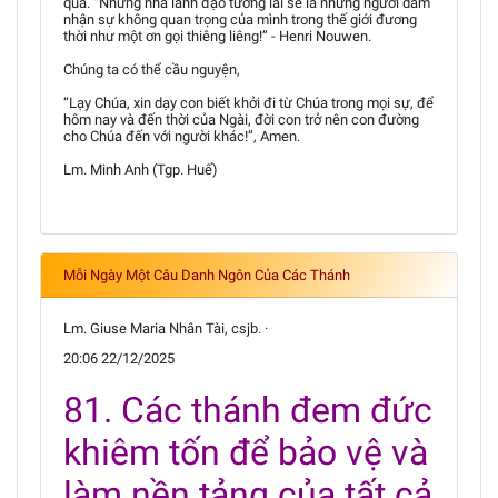
qua. “Những nhà lãnh đạo tương lai sẽ là những người dám
nhận sự không quan trọng của mình trong thế giới đương
thời như một ơn gọi thiêng liêng!” - Henri Nouwen.
Chúng ta có thể cầu nguyện,
“Lạy Chúa, xin dạy con biết khởi đi từ Chúa trong mọi sự, để
hôm nay và đến thời của Ngài, đời con trở nên con đường
cho Chúa đến với người khác!”, Amen.
Lm. Minh Anh (Tgp. Huế)
Mỗi Ngày Một Câu Danh Ngôn Của Các Thánh
Lm. Giuse Maria Nhân Tài, csjb. ·
20:06 22/12/2025
81. Các thánh đem đức
khiêm tốn để bảo vệ và
làm nền tảng của tất cả