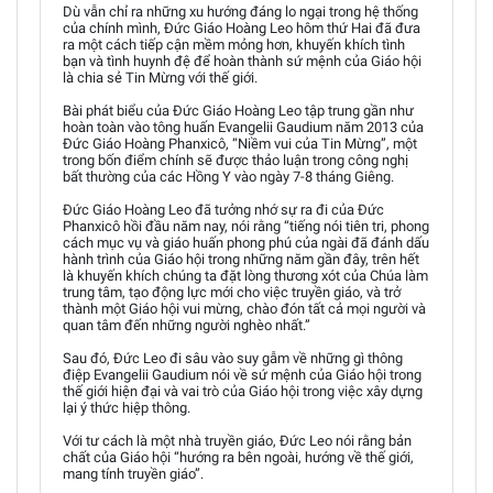
Dù vẫn chỉ ra những xu hướng đáng lo ngại trong hệ thống
của chính mình, Đức Giáo Hoàng Leo hôm thứ Hai đã đưa
ra một cách tiếp cận mềm mỏng hơn, khuyến khích tình
bạn và tình huynh đệ để hoàn thành sứ mệnh của Giáo hội
là chia sẻ Tin Mừng với thế giới.
Bài phát biểu của Đức Giáo Hoàng Leo tập trung gần như
hoàn toàn vào tông huấn Evangelii Gaudium năm 2013 của
Đức Giáo Hoàng Phanxicô, “Niềm vui của Tin Mừng”, một
trong bốn điểm chính sẽ được thảo luận trong công nghị
bất thường của các Hồng Y vào ngày 7-8 tháng Giêng.
Đức Giáo Hoàng Leo đã tưởng nhớ sự ra đi của Đức
Phanxicô hồi đầu năm nay, nói rằng “tiếng nói tiên tri, phong
cách mục vụ và giáo huấn phong phú của ngài đã đánh dấu
hành trình của Giáo hội trong những năm gần đây, trên hết
là khuyến khích chúng ta đặt lòng thương xót của Chúa làm
trung tâm, tạo động lực mới cho việc truyền giáo, và trở
thành một Giáo hội vui mừng, chào đón tất cả mọi người và
quan tâm đến những người nghèo nhất.”
Sau đó, Đức Leo đi sâu vào suy gẫm về những gì thông
điệp Evangelii Gaudium nói về sứ mệnh của Giáo hội trong
thế giới hiện đại và vai trò của Giáo hội trong việc xây dựng
lại ý thức hiệp thông.
Với tư cách là một nhà truyền giáo, Đức Leo nói rằng bản
chất của Giáo hội “hướng ra bên ngoài, hướng về thế giới,
mang tính truyền giáo”.