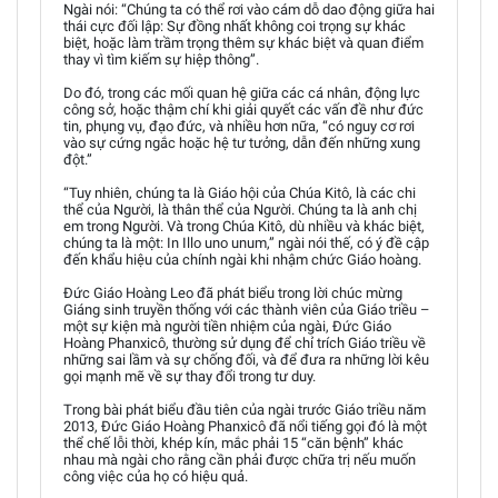
Ngài nói: “Chúng ta có thể rơi vào cám dỗ dao động giữa hai
thái cực đối lập: Sự đồng nhất không coi trọng sự khác
biệt, hoặc làm trầm trọng thêm sự khác biệt và quan điểm
thay vì tìm kiếm sự hiệp thông”.
Do đó, trong các mối quan hệ giữa các cá nhân, động lực
công sở, hoặc thậm chí khi giải quyết các vấn đề như đức
tin, phụng vụ, đạo đức, và nhiều hơn nữa, “có nguy cơ rơi
vào sự cứng ngắc hoặc hệ tư tưởng, dẫn đến những xung
đột.”
“Tuy nhiên, chúng ta là Giáo hội của Chúa Kitô, là các chi
thể của Người, là thân thể của Người. Chúng ta là anh chị
em trong Người. Và trong Chúa Kitô, dù nhiều và khác biệt,
chúng ta là một: In Illo uno unum,” ngài nói thế, có ý đề cập
đến khẩu hiệu của chính ngài khi nhậm chức Giáo hoàng.
Đức Giáo Hoàng Leo đã phát biểu trong lời chúc mừng
Giáng sinh truyền thống với các thành viên của Giáo triều –
một sự kiện mà người tiền nhiệm của ngài, Đức Giáo
Hoàng Phanxicô, thường sử dụng để chỉ trích Giáo triều về
những sai lầm và sự chống đối, và để đưa ra những lời kêu
gọi mạnh mẽ về sự thay đổi trong tư duy.
Trong bài phát biểu đầu tiên của ngài trước Giáo triều năm
2013, Đức Giáo Hoàng Phanxicô đã nổi tiếng gọi đó là một
thể chế lỗi thời, khép kín, mắc phải 15 “căn bệnh” khác
nhau mà ngài cho rằng cần phải được chữa trị nếu muốn
công việc của họ có hiệu quả.