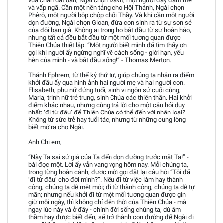
vua chăn dắt dân, Ngài chọn Đavít, một người đầy đam mê
và vấp ngã. Cần một nền tảng cho Hội Thánh, Ngài chọn
Phêrô, một người bộp chộp chối Thầy. Và khi cần một người
dọn đường, Ngài chọn Gioan, đứa con sinh ra từ sự son sẻ
của đôi bạn già. Không ai trong họ bắt đầu từ sự hoàn hảo,
nhưng tất cả đều bắt đầu từ một mối tương quan được
Thiên Chúa thiết lập. “Một người biết mình đã tìm thấy ơn
gọi khi người ấy ngừng nghĩ về cách sống - giới hạn, yếu
hèn của mình - và bắt đầu sống!” - Thomas Merton.
Thánh Ephrem, từ thế kỷ thứ tư, giúp chúng ta nhận ra điểm
khởi đầu ấy qua hình ảnh hai người mẹ và hai người con.
Elisabeth, phụ nữ đứng tuổi, sinh vị ngôn sứ cuối cùng;
Maria, trinh nữ trẻ trung, sinh Chúa các thiên thần. Hai khởi
điểm khác nhau, nhưng cùng trả lời cho một câu hỏi duy
nhất: ‘đi từ đâu’ để Thiên Chúa có thể đến với nhân loại?
Không từ sức trẻ hay tuổi tác, nhưng từ những cung lòng
biết mở ra cho Ngài.
Anh Chị em,
“Này Ta sai sứ giả của Ta đến dọn đường trước mặt Ta!” -
bài đọc một. Lời ấy vẫn vang vọng hôm nay. Mỗi chúng ta,
trong từng hoàn cảnh, được mời gọi đặt lại câu hỏi “Tôi đã
‘đi từ đâu’ cho đời mình?”. Nếu đi từ việc làm hay thành
công, chúng ta dễ mệt mỏi; đi từ thành công, chúng ta dễ tự
mãn; nhưng nếu khởi đi từ một mối tương quan được gìn
giữ mỗi ngày, thì không chỉ đến thời của Thiên Chúa - mà
ngay lúc này và ở đây - chính đời sống chúng ta, dù âm
thầm hay được biết đến, sẽ trở thành con đường để Ngài đi