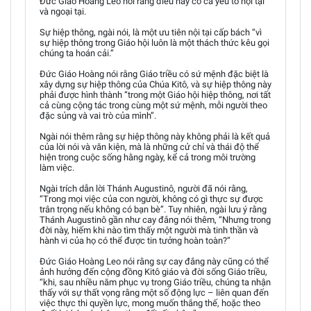
Đức Giáo Hoàng Leo nói rằng điều này có cả yếu tố nội tại
và ngoại tại.
Sự hiệp thông, ngài nói, là một ưu tiên nội tại cấp bách “vì
sự hiệp thông trong Giáo hội luôn là một thách thức kêu gọi
chúng ta hoán cải.”
Đức Giáo Hoàng nói rằng Giáo triều có sứ mệnh đặc biệt là
xây dựng sự hiệp thông của Chúa Kitô, và sự hiệp thông này
phải được hình thành “trong một Giáo hội hiệp thông, nơi tất
cả cùng cộng tác trong cùng một sứ mệnh, mỗi người theo
đặc sủng và vai trò của mình”.
Ngài nói thêm rằng sự hiệp thông này không phải là kết quả
của lời nói và văn kiện, mà là những cử chỉ và thái độ thể
hiện trong cuộc sống hằng ngày, kể cả trong môi trường
làm việc.
Ngài trích dẫn lời Thánh Augustinô, người đã nói rằng,
“Trong mọi việc của con người, không có gì thực sự được
trân trọng nếu không có bạn bè”. Tuy nhiên, ngài lưu ý rằng
Thánh Augustinô gần như cay đắng nói thêm, “Nhưng trong
đời này, hiếm khi nào tìm thấy một người mà tinh thần và
hành vi của họ có thể được tin tưởng hoàn toàn?”
Đức Giáo Hoàng Leo nói rằng sự cay đắng này cũng có thể
ảnh hưởng đến cộng đồng Kitô giáo và đời sống Giáo triều,
“khi, sau nhiều năm phục vụ trong Giáo triều, chúng ta nhận
thấy với sự thất vọng rằng một số động lực – liên quan đến
việc thực thi quyền lực, mong muốn thắng thế, hoặc theo