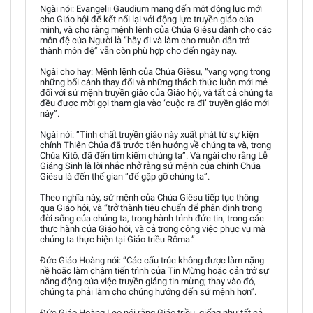
Ngài nói: Evangelii Gaudium mang đến một động lực mới
cho Giáo hội để kết nối lại với động lực truyền giáo của
mình, và cho rằng mệnh lệnh của Chúa Giêsu dành cho các
môn đệ của Người là “hãy đi và làm cho muôn dân trở
thành môn đệ” vẫn còn phù hợp cho đến ngày nay.
Ngài cho hay: Mệnh lệnh của Chúa Giêsu, “vang vọng trong
những bối cảnh thay đổi và những thách thức luôn mới mẻ
đối với sứ mệnh truyền giáo của Giáo hội, và tất cả chúng ta
đều được mời gọi tham gia vào ‘cuộc ra đi’ truyền giáo mới
này”.
Ngài nói: “Tính chất truyền giáo này xuất phát từ sự kiện
chính Thiên Chúa đã trước tiên hướng về chúng ta và, trong
Chúa Kitô, đã đến tìm kiếm chúng ta”. Và ngài cho rằng Lễ
Giáng Sinh là lời nhắc nhở rằng sứ mệnh của chính Chúa
Giêsu là đến thế gian “để gặp gỡ chúng ta”.
Theo nghĩa này, sứ mệnh của Chúa Giêsu tiếp tục thông
qua Giáo hội, và “trở thành tiêu chuẩn để phân định trong
đời sống của chúng ta, trong hành trình đức tin, trong các
thực hành của Giáo hội, và cả trong công việc phục vụ mà
chúng ta thực hiện tại Giáo triều Rôma.”
Đức Giáo Hoàng nói: “Các cấu trúc không được làm nặng
nề hoặc làm chậm tiến trình của Tin Mừng hoặc cản trở sự
năng động của việc truyền giảng tin mừng; thay vào đó,
chúng ta phải làm cho chúng hướng đến sứ mệnh hơn”.
Đức Giáo Hoàng Leo nói rằng Giáo triều, giống như tất cả