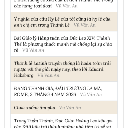
các hang tọai đoại
Vũ Văn An
Ý nghĩa của câu Hy Lễ của tôi cũng là hy lễ của
anh chị em trong Thánh Lễ
Vũ Văn An
Bài Giáo lý Hàng tuần của Đức Leo XIV: Thánh
Thể là phương thuốc mạnh mẽ chống lại sự chia
rẽ
Vũ Văn An
Thánh lễ Latinh truyền thống là hoàn toàn trái
ngược với thế giới ngày nay, theo lời Eduard
Habsburg
Vũ Văn An
ĐÀNG THÁNH GIÁ, ĐẤU TRƯỜNG LA MÃ,
ROME, 3 THÁNG 4 NĂM 2026
Vũ Văn An
Chúa xuống âm phủ
Vũ Văn An
Trong Tuần Thánh, Đức Giáo Hoàng Leo kêu gọi
các Kitô hữu trở thành những nhà tiên tri về sự