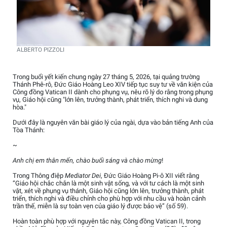
ALBERTO PIZZOLI
Trong buổi yết kiến chung ngày 27 tháng 5, 2026, tại quảng trường
Thánh Phê-rô, Đức Giáo Hoàng Leo XIV tiếp tục suy tư về văn kiện của
Công đồng Vatican II dành cho phụng vụ, nêu rõ lý do rằng trong phụng
vụ, Giáo hội cũng "lớn lên, trưởng thành, phát triển, thích nghi và dung
hòa."
Dưới đây là nguyên văn bài giáo lý của ngài, dựa vào bản tiếng Anh của
Tòa Thánh:
~
Anh chị em thân mến, chào buổi sáng và chào mừng
!
Trong Thông điệp
Mediator Dei
, Đức Giáo Hoàng Pi-ô XII viết rằng
“Giáo hội chắc chắn là một sinh vật sống, và với tư cách là một sinh
vật, xét về phụng vụ thánh, Giáo hội cũng lớn lên, trưởng thành, phát
triển, thích nghi và điều chỉnh cho phù hợp với nhu cầu và hoàn cảnh
trần thế, miễn là sự toàn vẹn của giáo lý được bảo vệ” (số 59).
Hoàn toàn phù hợp với nguyên tắc này, Công đồng Vatican II, trong