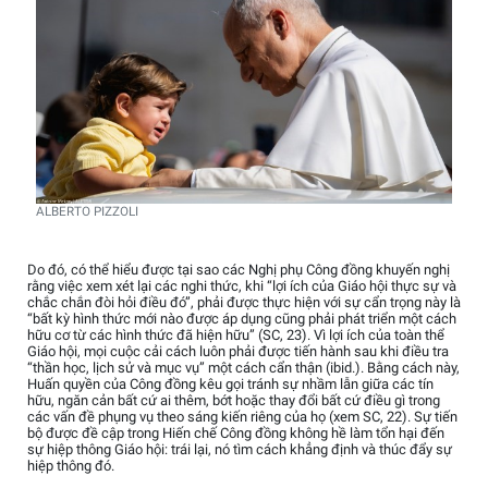
ALBERTO PIZZOLI
Do đó, có thể hiểu được tại sao các Nghị phụ Công đồng khuyến nghị
rằng việc xem xét lại các nghi thức, khi “lợi ích của Giáo hội thực sự và
chắc chắn đòi hỏi điều đó”, phải được thực hiện với sự cẩn trọng này là
“bất kỳ hình thức mới nào được áp dụng cũng phải phát triển một cách
hữu cơ từ các hình thức đã hiện hữu” (SC, 23). Vì lợi ích của toàn thể
Giáo hội, mọi cuộc cải cách luôn phải được tiến hành sau khi điều tra
“thần học, lịch sử và mục vụ” một cách cẩn thận (ibid.). Bằng cách này,
Huấn quyền của Công đồng kêu gọi tránh sự nhầm lẫn giữa các tín
hữu, ngăn cản bất cứ ai thêm, bớt hoặc thay đổi bất cứ điều gì trong
các vấn đề phụng vụ theo sáng kiến riêng của họ (xem SC, 22). Sự tiến
bộ được đề cập trong Hiến chế Công đồng không hề làm tổn hại đến
sự hiệp thông Giáo hội: trái lại, nó tìm cách khẳng định và thúc đẩy sự
hiệp thông đó.