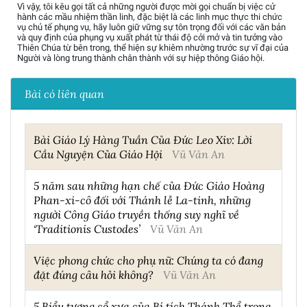
Vì vậy, tôi kêu gọi tất cả những người được mời gọi chuẩn bị việc cử
hành các mầu nhiệm thần linh, đặc biệt là các linh mục thực thi chức
vụ chủ tế phụng vụ, hãy luôn giữ vững sự tôn trọng đối với các văn bản
và quy định của phụng vụ xuất phát từ thái độ cởi mở và tin tưởng vào
Thiên Chúa từ bên trong, thể hiện sự khiêm nhường trước sự vĩ đại của
Người và lòng trung thành chân thành với sự hiệp thông Giáo hội.
Bài có liên quan
Bài Giáo Lý Hàng Tuần Của Đức Leo Xiv: Lời
Cầu Nguyện Của Giáo Hội
Vũ Văn An
5 năm sau những hạn chế của Đức Giáo Hoàng
Phan-xi-cô đối với Thánh lễ La-tinh, những
người Công Giáo truyền thống suy nghĩ về
‘Traditionis Custodes’
Vũ Văn An
Việc phong chức cho phụ nữ: Chúng ta có đang
đặt đúng câu hỏi không?
Vũ Văn An
5 Biểu tượng cổ xưa của Bí tích Thánh Thể trong