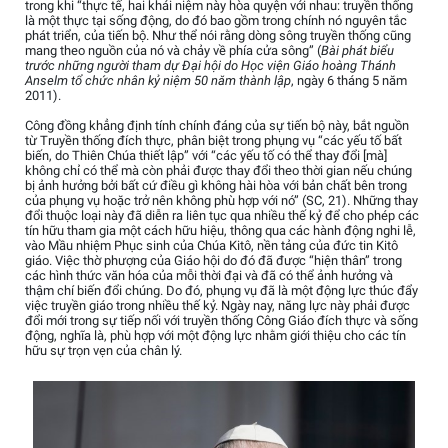
trong khi “thực tế, hai khái niệm này hòa quyện với nhau: truyền thống
là một thực tại sống động, do đó bao gồm trong chính nó nguyên tắc
phát triển, của tiến bộ. Như thể nói rằng dòng sông truyền thống cũng
mang theo nguồn của nó và chảy về phía cửa sông” (
Bài phát biểu
trước những người tham dự Đại hội do Học viện Giáo hoàng Thánh
Anselm tổ chức nhân kỷ niệm 50 năm thành lập
, ngày 6 tháng 5 năm
2011).
Công đồng khẳng định tính chính đáng của sự tiến bộ này, bắt nguồn
từ Truyền thống đích thực, phân biệt trong phụng vụ “các yếu tố bất
biến, do Thiên Chúa thiết lập” với “các yếu tố có thể thay đổi [mà]
không chỉ có thể mà còn phải được thay đổi theo thời gian nếu chúng
bị ảnh hưởng bởi bất cứ điều gì không hài hòa với bản chất bên trong
của phụng vụ hoặc trở nên không phù hợp với nó” (SC, 21). Những thay
đổi thuộc loại này đã diễn ra liên tục qua nhiều thế kỷ để cho phép các
tín hữu tham gia một cách hữu hiệu, thông qua các hành động nghi lễ,
vào Mầu nhiệm Phục sinh của Chúa Kitô, nền tảng của đức tin Kitô
giáo. Việc thờ phượng của Giáo hội do đó đã được “hiện thân” trong
các hình thức văn hóa của mỗi thời đại và đã có thể ảnh hưởng và
thậm chí biến đổi chúng. Do đó, phụng vụ đã là một động lực thúc đẩy
việc truyền giáo trong nhiều thế kỷ. Ngày nay, năng lực này phải được
đổi mới trong sự tiếp nối với truyền thống Công Giáo đích thực và sống
động, nghĩa là, phù hợp với một động lực nhằm giới thiệu cho các tín
hữu sự trọn vẹn của chân lý.