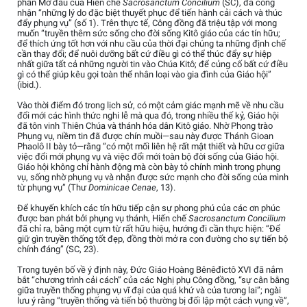
phần Mở đầu của Hiến chế
Sacrosanctum Concilium
(SC), đã công
nhận “những lý do đặc biệt thuyết phục để tiến hành cải cách và thúc
đẩy phụng vụ” (số 1). Trên thực tế, Công đồng đã triệu tập với mong
muốn “truyền thêm sức sống cho đời sống Kitô giáo của các tín hữu;
để thích ứng tốt hơn với nhu cầu của thời đại chúng ta những định chế
cần thay đổi; để nuôi dưỡng bất cứ điều gì có thể thúc đẩy sự hiệp
nhất giữa tất cả những người tin vào Chúa Kitô; để củng cố bất cứ điều
gì có thể giúp kêu gọi toàn thể nhân loại vào gia đình của Giáo hội”
(ibid.).
Vào thời điểm đó trong lịch sử, có một cảm giác mạnh mẽ về nhu cầu
đổi mới các hình thức nghi lễ mà qua đó, trong nhiều thế kỷ, Giáo hội
đã tôn vinh Thiên Chúa và thánh hóa dân Kitô giáo. Nhờ Phong trào
Phụng vụ, niềm tin đã được chín muồi—sau này được Thánh Gioan
Phaolô II bày tỏ—rằng “có một mối liên hệ rất mật thiết và hữu cơ giữa
việc đổi mới phụng vụ và việc đổi mới toàn bộ đời sống của Giáo hội.
Giáo hội không chỉ hành động mà còn bày tỏ chính mình trong phụng
vụ, sống nhờ phụng vụ và nhận được sức mạnh cho đời sống của mình
từ phụng vụ” (Thư
Dominicae Cenae
, 13).
Để khuyến khích các tín hữu tiếp cận sự phong phú của các ơn phúc
được ban phát bởi phụng vụ thánh, Hiến chế
Sacrosanctum Concilium
đã chỉ ra, bằng một cụm từ rất hữu hiệu, hướng đi cần thực hiện: “Để
giữ gìn truyền thống tốt đẹp, đồng thời mở ra con đường cho sự tiến bộ
chính đáng” (SC, 23).
Trong tuyên bố về ý định này, Đức Giáo Hoàng Bênêđictô XVI đã nắm
bắt “chương trình cải cách” của các Nghị phụ Công đồng, “sự cân bằng
giữa truyền thống phụng vụ vĩ đại của quá khứ và của tương lai”; ngài
lưu ý rằng “truyền thống và tiến bộ thường bị đối lập một cách vụng về”,