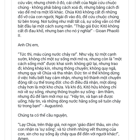
cứu vãn; nhưng chính ở đó, cái chết của Ngài cứu chuộc
chúng - không phải bằng cách xoá đi, nhưng bằng cách đi
vào để mở ra một lối khác. Chúa Kitô không cất đi những
đổ vỡ của con người, Ngài đi vào đó, để cứu chuộc chúng
từ bên trong. Nơi tưởng như mất tất cả, sự sống vẫn có thể
bắt đầu lại một cách sung mãn. “Thập giá Đức Kitô không
cất đi đau khổ, nhưng ban cho nó ý nghĩa!” - Gioan Phaolô
II.
Anh Chị em,
“Tức thì, máu cùng nước chảy ra!”. Như vậy, từ một cạnh
sườn, không chỉ một sự sống mới mở ra, nhưng còn là “một
cách sống mới” được khai sinh: không giữ lại, nhưng trao
đi; không khép kín, nhưng thông chuyển; không quy ngã,
nhưng quy về Chúa và tha nhân. Đức tin vì thế không dừng
ở việc hiểu biết hay cảm nhận, nhưng trở thành một chuyển
động rất cụ thể trong đời: cho đi điều đã nhận, một dòng
chảy hơn là một kho chứa. Và khi đó, Kitô hữu không chỉ
nói về sự sống, nhưng thông truyền sự sống - âm thầm,
nhưng đủ để làm mới mọi sự. “Hãy tin, và bạn sẽ được
uống; hãy tin, và những dòng nước hằng sống sẽ tuôn chảy
từ trong bạn!” - Augustinô.
Chúng ta có thể cầu nguyện,
“Lạy Chúa, trên thập giá, nơi ngọn ‘giáo đâm’ thâu, xin cho
con nhận ra ‘sự sống’; và từ chính những vết thương của
con, xin cho sự sống ấy chảy qua để đến với người khác!”,
Amen.