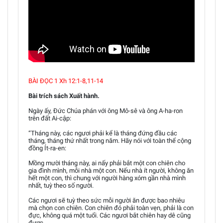
BÀI ĐỌC 1 Xh 12:1-8,11-14
Bài trích sách Xuất hành.
Ngày ấy, Đức Chúa phán với ông Mô-sê và ông A-ha-ron
trên đất Ai-cập:
“Tháng này, các ngươi phải kể là tháng đứng đầu các
tháng, tháng thứ nhất trong năm. Hãy nói với toàn thể cộng
đồng Ít-ra-en:
Mồng mười tháng này, ai nấy phải bắt một con chiên cho
gia đình mình, mỗi nhà một con. Nếu nhà ít người, không ăn
hết một con, thì chung với người hàng xóm gần nhà mình
nhất, tuỳ theo số người.
Các ngươi sẽ tuỳ theo sức mỗi người ăn được bao nhiêu
mà chọn con chiên. Con chiên đó phải toàn vẹn, phải là con
đực, không quá một tuổi. Các ngươi bắt chiên hay dê cũng
được.