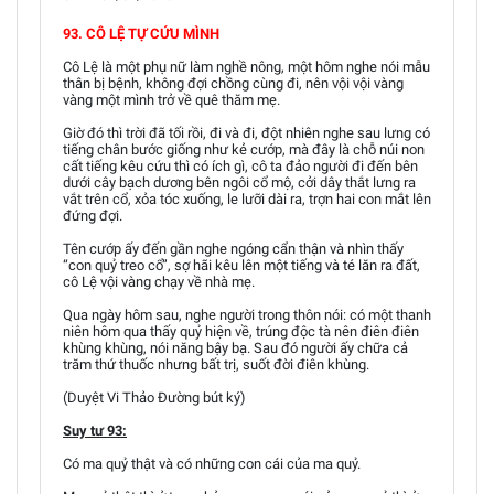
93. CÔ LỆ TỰ CỨU MÌNH
Cô Lệ là một phụ nữ làm nghề nông, một hôm nghe nói mẫu
thân bị bệnh, không đợi chồng cùng đi, nên vội vội vàng
vàng một mình trở về quê thăm mẹ.
Giờ đó thì trời đã tối rồi, đi và đi, đột nhiên nghe sau lưng có
tiếng chân bước giống như kẻ cướp, mà đây là chỗ núi non
cất tiếng kêu cứu thì có ích gì, cô ta đảo người đi đến bên
dưới cây bạch dương bên ngôi cổ mộ, cởi dây thắt lưng ra
vắt trên cổ, xỏa tóc xuống, le lưỡi dài ra, trợn hai con mắt lên
đứng đợi.
Tên cướp ấy đến gần nghe ngóng cẩn thận và nhìn thấy
“con quỷ treo cổ”, sợ hãi kêu lên một tiếng và té lăn ra đất,
cô Lệ vội vàng chạy về nhà mẹ.
Qua ngày hôm sau, nghe người trong thôn nói: có một thanh
niên hôm qua thấy quỷ hiện về, trúng độc tà nên điên điên
khùng khùng, nói năng bậy bạ. Sau đó người ấy chữa cả
trăm thứ thuốc nhưng bất trị, suốt đời điên khùng.
(Duyệt Vi Thảo Đường bút ký)
Suy tư 93:
Có ma quỷ thật và có những con cái của ma quỷ.