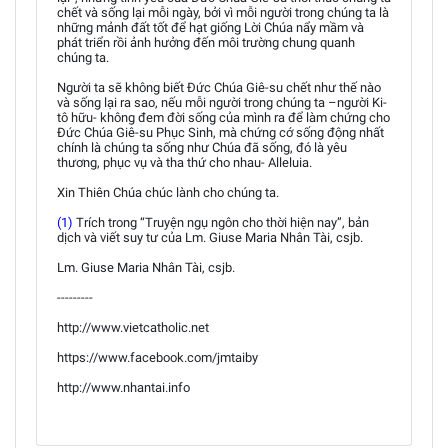
chết và sống lại mỗi ngày, bởi vì mỗi người trong chúng ta là
những mảnh đất tốt để hạt giống Lời Chúa nẩy mầm và
phát triển rồi ảnh hưởng đến môi trường chung quanh
chúng ta.
Người ta sẽ không biết Đức Chúa Giê-su chết như thế nào
và sống lại ra sao, nếu mỗi người trong chúng ta –người Ki-
tô hữu- không đem đời sống của mình ra để làm chứng cho
Đức Chúa Giê-su Phục Sinh, mà chứng cớ sống động nhất
chính là chúng ta sống như Chúa đã sống, đó là yêu
thương, phục vụ và tha thứ cho nhau- Alleluia.
Xin Thiên Chúa chúc lành cho chúng ta.
(1)
Trích trong “Truyện ngụ ngôn cho thời hiện nay”, bản
dịch và viết suy tư của Lm. Giuse Maria Nhân Tài, csjb.
Lm. Giuse Maria Nhân Tài, csjb.
---------
http://www.vietcatholic.net
https://www.facebook.com/jmtaiby
http://www.nhantai.info