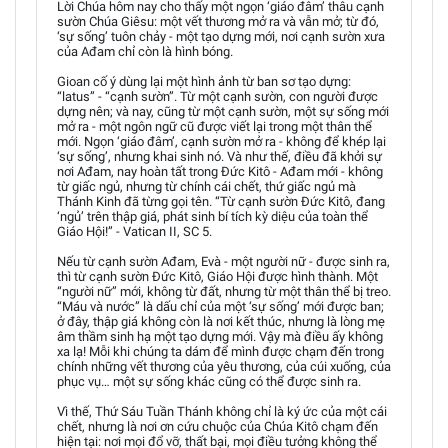
Lời Chúa hôm nay cho thấy một ngọn ‘giáo đâm’ thâu cạnh
sườn Chúa Giêsu: một vết thương mở ra và vẫn mở; từ đó,
‘sự sống’ tuôn chảy - một tạo dựng mới, nơi cạnh sườn xưa
của Ađam chỉ còn là hình bóng.
Gioan cố ý dùng lại một hình ảnh từ ban sơ tạo dựng:
“latus” - “cạnh sườn”. Từ một cạnh sườn, con người được
dựng nên; và nay, cũng từ một cạnh sườn, một sự sống mới
mở ra - một ngôn ngữ cũ được viết lại trong một thân thể
mới. Ngọn ‘giáo đâm’, cạnh sườn mở ra - không để khép lại
‘sự sống’, nhưng khai sinh nó. Và như thế, điều đã khởi sự
nơi Ađam, nay hoàn tất trong Đức Kitô - Ađam mới - không
từ giấc ngủ, nhưng từ chính cái chết, thứ giấc ngủ mà
Thánh Kinh đã từng gọi tên. “Từ cạnh sườn Đức Kitô, đang
‘ngủ’ trên thập giá, phát sinh bí tích kỳ diệu của toàn thể
Giáo Hội!” - Vatican II, SC 5.
Nếu từ cạnh sườn Ađam, Evà - một người nữ - được sinh ra,
thì từ cạnh sườn Đức Kitô, Giáo Hội được hình thành. Một
“người nữ” mới, không từ đất, nhưng từ một thân thể bị treo.
“Máu và nước” là dấu chỉ của một ‘sự sống’ mới được ban;
ở đây, thập giá không còn là nơi kết thúc, nhưng là lòng mẹ
âm thầm sinh hạ một tạo dựng mới. Vậy mà điều ấy không
xa lạ! Mỗi khi chúng ta dám để mình được chạm đến trong
chính những vết thương của yêu thương, của cúi xuống, của
phục vụ… một sự sống khác cũng có thể được sinh ra.
Vì thế, Thứ Sáu Tuần Thánh không chỉ là ký ức của một cái
chết, nhưng là nơi ơn cứu chuộc của Chúa Kitô chạm đến
hiện tại: nơi mọi đổ vỡ, thất bại, mọi điều tưởng không thể