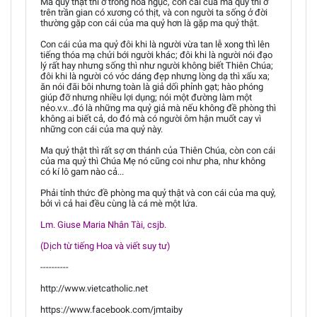
Ma quỷ thật thì ở trong hỏa ngục, con cái của ma quỷ thì ở
trên trần gian có xương có thịt, và con người ta sống ở đời
thường gặp con cái của ma quỷ hơn là gặp ma quỷ thật.
Con cái của ma quỷ đôi khi là người vừa tan lễ xong thì lên
tiếng thóa mạ chửi bới người khác; đôi khi là người nói đạo
lý rất hay nhưng sống thì như người không biết Thiên Chúa;
đôi khi là người có vóc dáng đẹp nhưng lòng dạ thì xấu xa;
ăn nói đãi bôi nhưng toàn là giả dối phỉnh gạt; hào phóng
giúp đỡ nhưng nhiều lợi dụng; nói một đường làm một
nẻo.v.v...đó là những ma quỷ giả mà nếu không đề phòng thì
không ai biết cả, do đó mà có người ôm hận muốt cay vì
những con cái của ma quỷ này.
Ma quỷ thật thì rất sợ ơn thánh của Thiên Chúa, còn con cái
của ma quỷ thì Chúa Mẹ nó cũng coi như pha, như không
có kí lô gam nào cả...
Phải tỉnh thức đề phòng ma quỷ thật và con cái của ma quỷ,
bởi vì cả hai đều cùng là cá mè một lứa.
Lm. Giuse Maria Nhân Tài, csjb.
(Dịch từ tiếng Hoa và viết suy tư)
----------
http://www.vietcatholic.net
https://www.facebook.com/jmtaiby