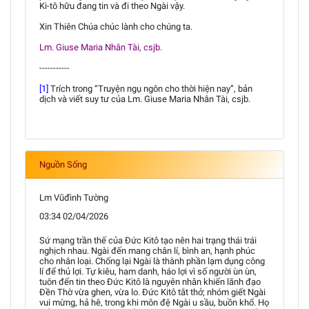
Ki-tô hữu đang tin và đi theo Ngài vậy.
Xin Thiên Chúa chúc lành cho chúng ta.
Lm. Giuse Maria Nhân Tài, csjb.
-----------
[1]
Trích trong “Truyện ngụ ngôn cho thời hiện nay”, bản
dịch và viết suy tư của Lm. Giuse Maria Nhân Tài, csjb.
Nguồn Sống
Lm Vũđình Tường
03:34 02/04/2026
Sứ mạng trần thế của Đức Kitô tạo nên hai trạng thái trái
nghịch nhau. Ngài đến mang chân lí, bình an, hạnh phúc
cho nhân loại. Chống lại Ngài là thành phần lạm dụng công
lí để thủ lợi. Tự kiêu, ham danh, háo lợi vì số người ùn ùn,
tuôn đến tin theo Đức Kitô là nguyên nhân khiến lãnh đạo
Đền Thờ vừa ghen, vừa lo. Đức Kitô tắt thở; nhóm giết Ngài
vui mừng, hả hê, trong khi môn đệ Ngài u sầu, buồn khổ. Họ