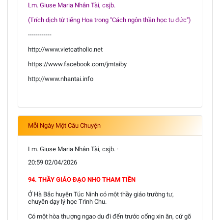
Lm. Giuse Maria Nhân Tài, csjb.
(Trích dịch từ tiếng Hoa trong "Cách ngôn thần học tu đức")
------------
http://www.vietcatholic.net
https://www.facebook.com/jmtaiby
http://www.nhantai.info
Mỗi Ngày Một Câu Chuyện
Lm. Giuse Maria Nhân Tài, csjb. ·
20:59 02/04/2026
94. THẦY GIÁO ĐẠO NHO THAM TIỀN
Ở Hà Bắc huyện Túc Ninh có một thầy giáo trường tư,
chuyên dạy lý học Trình Chu.
Có một hòa thượng ngao du đi đến trước cổng xin ăn, cứ gõ