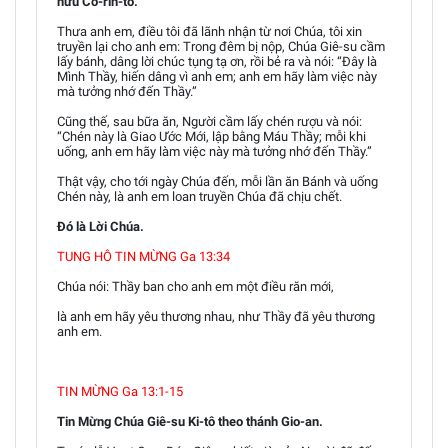
hữu Cô-rin-tô.
Thưa anh em, điều tôi đã lãnh nhận từ nơi Chúa, tôi xin
truyền lại cho anh em: Trong đêm bị nộp, Chúa Giê-su cầm
lấy bánh, dâng lời chúc tụng tạ ơn, rồi bẻ ra và nói: “Đây là
Mình Thầy, hiến dâng vì anh em; anh em hãy làm việc này
mà tưởng nhớ đến Thầy.”
Cũng thế, sau bữa ăn, Người cầm lấy chén rượu và nói:
“Chén này là Giao Ước Mới, lập bằng Máu Thầy; mỗi khi
uống, anh em hãy làm việc này mà tưởng nhớ đến Thầy.”
Thật vậy, cho tới ngày Chúa đến, mỗi lần ăn Bánh và uống
Chén này, là anh em loan truyền Chúa đã chịu chết.
Đó là Lời Chúa.
TUNG HÔ TIN MỪNG Ga 13:34
Chúa nói: Thầy ban cho anh em một điều răn mới,
là anh em hãy yêu thương nhau, như Thầy đã yêu thương
anh em.
TIN MỪNG Ga 13:1-15
Tin Mừng Chúa Giê-su Ki-tô theo thánh Gio-an.