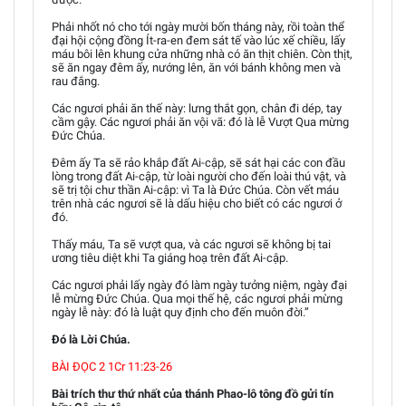
Phải nhốt nó cho tới ngày mười bốn tháng này, rồi toàn thể
đại hội cộng đồng Ít-ra-en đem sát tế vào lúc xế chiều, lấy
máu bôi lên khung cửa những nhà có ăn thịt chiên. Còn thịt,
sẽ ăn ngay đêm ấy, nướng lên, ăn với bánh không men và
rau đắng.
Các ngươi phải ăn thế này: lưng thắt gọn, chân đi dép, tay
cầm gậy. Các ngươi phải ăn vội vã: đó là lễ Vượt Qua mừng
Đức Chúa.
Đêm ấy Ta sẽ rảo khắp đất Ai-cập, sẽ sát hại các con đầu
lòng trong đất Ai-cập, từ loài người cho đến loài thú vật, và
sẽ trị tội chư thần Ai-cập: vì Ta là Đức Chúa. Còn vết máu
trên nhà các ngươi sẽ là dấu hiệu cho biết có các ngươi ở
đó.
Thấy máu, Ta sẽ vượt qua, và các ngươi sẽ không bị tai
ương tiêu diệt khi Ta giáng hoạ trên đất Ai-cập.
Các ngươi phải lấy ngày đó làm ngày tưởng niệm, ngày đại
lễ mừng Đức Chúa. Qua mọi thế hệ, các ngươi phải mừng
ngày lễ này: đó là luật quy định cho đến muôn đời.”
Đó là Lời Chúa.
BÀI ĐỌC 2 1Cr 11:23-26
Bài trích thư thứ nhất của thánh Phao-lô tông đồ gửi tín