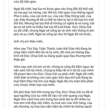
cứu độ trần gian.
Ngài đã chết, hạt lúa mì được gieo vào lòng đất đã thối nát,
và ma quỷ vui mừng; các thế lực trần gian của những người
Pha-ri-siêu, của các kinh sư, của các thầy thông luật, của
các thầy thượng tế đã có thể an tâm tự tại vì đã loại trừ một
đối thủ. Nhưng hạt lúa thối đi không có nghĩa là vô vọng, trái
lại nó sẽ sinh ra nhiều hạt lúa tốt tươi khác. Đức Chúa Giê-
su đã chết, nhưng Ngài sẽ sống lại và vĩnh viễn thống trị âm
phủ và sự chết, Ngài sẽ sống lại như lời Ngài đã nói trước.
Anh chị em thân mến,
Hôm nay Thứ Sáu Tuần Thánh, toàn thể Giáo Hội đang ăn
chay hãm mình đền tội và hy sinh, để chia sẻ những đau
khổ với Đức Chúa Giê-su đang quằn quại đau thương trên
thập giá.
Hôm nay, anh chị em và tôi, chúng ta cũng đã đấm ngực ăn
năn sám hối tội mình, chúng ta thấy rất rõ vì tội lỗi của mình
đã phạm làm cho Đức Chúa Giê-su phải chết. Ngài đã chết,
chết thật và không còn cảm giác đớn đau khi lưỡi đòng ân
huệ đâm thâu trái tim của Ngài, Ngài đã chu toàn bổn phận
cứu chuộc nhân loại của mình.
Khi phó thác linh hồn trong tay Cha, Đức Chúa Giê-su đã đi
qua ngưỡng cửa sự chết để vào cõi vinh quang của Ngài,
Ngài như cánh hoa sen trong bùn phải tàn tạ để nhiều nụ
hoa sen mới đẹp nẩy mầm, nụ hoa sen của vĩnh hằng, của
yêu thương, nụ hoa sen nẩy mầm ấy chính là những người