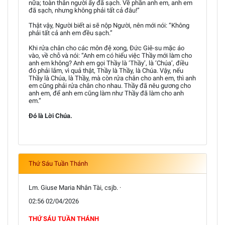
nữa; toàn thân người ấy đã sạch. Về phần anh em, anh em
đã sạch, nhưng không phải tất cả đâu!”
Thật vậy, Người biết ai sẽ nộp Người, nên mới nói: “Không
phải tất cả anh em đều sạch.”
Khi rửa chân cho các môn đệ xong, Đức Giê-su mặc áo
vào, về chỗ và nói: “Anh em có hiểu việc Thầy mới làm cho
anh em không? Anh em gọi Thầy là ‘Thầy’, là ‘Chúa’, điều
đó phải lắm, vì quả thật, Thầy là Thầy, là Chúa. Vậy, nếu
Thầy là Chúa, là Thầy, mà còn rửa chân cho anh em, thì anh
em cũng phải rửa chân cho nhau. Thầy đã nêu gương cho
anh em, để anh em cũng làm như Thầy đã làm cho anh
em.”
Đó là Lời Chúa.
Thứ Sáu Tuần Thánh
Lm. Giuse Maria Nhân Tài, csjb. ·
02:56 02/04/2026
THỨ SÁU TUẦN THÁNH