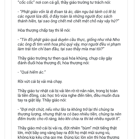
“cốc cốc” nơi con cá gỗ, thầy giáo trường tư trách nói:
- “Phật giáo vốn là dị đoan tà ác, dân ngu bá tánh có lẽ bị
các ngươi lừa dối, ở đây toàn là những người đọc sách
thánh hiền, tại sao ông chết mê chết mệt chỗ này vậy hử?”
Hòa thượng chấp tay thi lễ nói:
- “Tín đồ phật giáo quả duyên cầu thực, giống như nhà Nho
các ông đi tìm vinh hoa phú quý vậy, mọi người đều vi phạm
làm trái tôn chỉ ban đầu, tại sao thầy mỉa mai tôi?”
Thầy giáo trường tư thẹn quá hóa khùng, chụp cây gậy
đánh đuổi hòa thượng đi, hòa thượng nói:
- “Quá hiểm ác.”
Rồi vứt cái bị vải mà chạy.
Thầy giáo tư nhặt cái bị vải lên rờ rờ nắn nắn, trong bị toàn
là tiền đồng, các học trò vừa nghe đến tiền, đều muốn đưa
tay ra giật lấy. Thầy giáo nói:
- “Đợi một chút, nếu như lão ta không trở lại thì chúng ta
thương lượng, nhưng thật ra có bao nhiêu tiền, chúng ta nên
đếm trước cho rõ ràng, kẻo khi chia ra thì kẻ nhiều người ít”.
Thầy giáo mở cái bị vải ra, đột nhiên “bùm” một tiếng thật
lớn, một bầy ong vàng bay ra đốt họ mặt mũi sưng vù,
không kịp kêu cha gọi mẹ. Đúng lúc lộn xộn thì hòa thượng