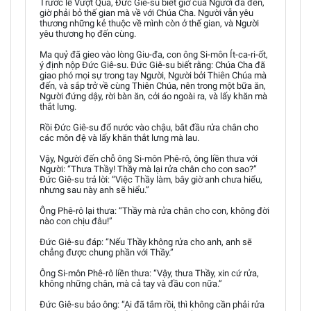
Trước lễ Vượt Qua, Đức Giê-su biết giờ của Người đã đến,
giờ phải bỏ thế gian mà về với Chúa Cha. Người vẫn yêu
thương những kẻ thuộc về mình còn ở thế gian, và Người
yêu thương họ đến cùng.
Ma quỷ đã gieo vào lòng Giu-đa, con ông Si-môn Ít-ca-ri-ốt,
ý định nộp Đức Giê-su. Đức Giê-su biết rằng: Chúa Cha đã
giao phó mọi sự trong tay Người, Người bởi Thiên Chúa mà
đến, và sắp trở về cùng Thiên Chúa, nên trong một bữa ăn,
Người đứng dậy, rời bàn ăn, cởi áo ngoài ra, và lấy khăn mà
thắt lưng.
Rồi Đức Giê-su đổ nước vào chậu, bắt đầu rửa chân cho
các môn đệ và lấy khăn thắt lưng mà lau.
Vậy, Người đến chỗ ông Si-môn Phê-rô, ông liền thưa với
Người: “Thưa Thầy! Thầy mà lại rửa chân cho con sao?”
Đức Giê-su trả lời: “Việc Thầy làm, bây giờ anh chưa hiểu,
nhưng sau này anh sẽ hiểu.”
Ông Phê-rô lại thưa: “Thầy mà rửa chân cho con, không đời
nào con chịu đâu!”
Đức Giê-su đáp: “Nếu Thầy không rửa cho anh, anh sẽ
chẳng được chung phần với Thầy.”
Ông Si-môn Phê-rô liền thưa: “Vậy, thưa Thầy, xin cứ rửa,
không những chân, mà cả tay và đầu con nữa.”
Đức Giê-su bảo ông: “Ai đã tắm rồi, thì không cần phải rửa