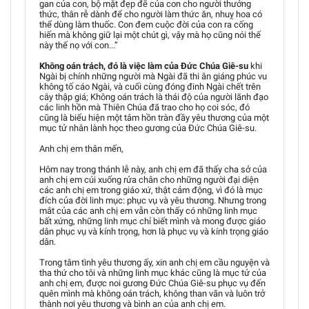
gan của con, bộ mặt đẹp đẽ của con cho người thưởng
thức, thân rễ dành để cho người làm thức ăn, nhuỵ hoa có
thể dùng làm thuốc. Con đem cuộc đời của con ra cống
hiến mà không giữ lại một chút gì, vậy mà họ cũng nói thế
này thế nọ với con...”
Không oán trách, đó là việc làm của Đức Chúa Giê-su
khi
Ngài bị chính những người mà Ngài đã thi ân giáng phúc vu
không tố cáo Ngài, và cuối cùng đóng đinh Ngài chết trên
cây thập giá; Không oán trách là thái độ của người lãnh đạo
các linh hồn mà Thiên Chúa đã trao cho họ coi sóc, đó
cũng là biểu hiện một tâm hồn tràn đầy yêu thương của một
mục tử nhân lành học theo gương của Đức Chúa Giê-su.
Anh chị em thân mến,
Hôm nay trong thánh lễ này, anh chị em đã thấy cha sở của
anh chị em cúi xuống rửa chân cho những người đại diện
các anh chị em trong giáo xứ, thật cảm động, vì đó là mục
đích của đời linh mục: phục vụ và yêu thương. Nhưng trong
mắt của các anh chị em vẫn còn thấy có những linh mục
bất xứng, những linh mục chỉ biết mình và mong được giáo
dân phục vụ và kính trọng, hơn là phục vụ và kính trọng giáo
dân.
Trong tâm tình yêu thương ấy, xin anh chị em cầu nguyện và
tha thứ cho tôi và những linh mục khác cũng là mục tử của
anh chị em, được noi gương Đức Chúa Giê-su phục vụ đến
quên mình mà không oán trách, không than vãn và luôn trở
thành nơi yêu thương và bình an của anh chị em.