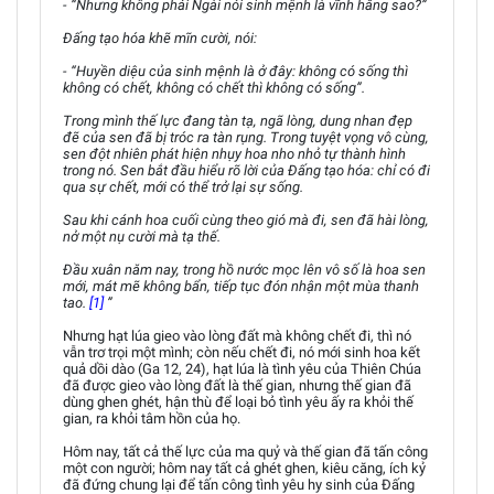
- “Nhưng không phải Ngài nói sinh mệnh là vĩnh hằng sao?”
Đấng tạo hóa khẽ mĩn cười, nói:
- “Huyền diệu của sinh mệnh là ở đây: không có sống thì
không có chết, không có chết thì không có sống”.
Trong mình thế lực đang tàn tạ, ngã lòng, dung nhan đẹp
đẽ của sen đã bị tróc ra tàn rụng. Trong tuyệt vọng vô cùng,
sen đột nhiên phát hiện nhụy hoa nho nhỏ tự thành hình
trong nó. Sen bắt đầu hiểu rõ lời của Đấng tạo hóa: chỉ có đi
qua sự chết, mới có thể trở lại sự sống.
Sau khi cánh hoa cuối cùng theo gió mà đi, sen đã hài lòng,
nở một nụ cười mà tạ thế.
Đầu xuân năm nay, trong hồ nước mọc lên vô số là hoa sen
mới, mát mẽ không bẩn, tiếp tục đón nhận một mùa thanh
tao.
[1]
”
Nhưng hạt lúa gieo vào lòng đất mà không chết đi, thì nó
vẫn trơ trọi một mình; còn nếu chết đi, nó mới sinh hoa kết
quả dồi dào (Ga 12, 24), hạt lúa là tình yêu của Thiên Chúa
đã được gieo vào lòng đất là thế gian, nhưng thế gian đã
dùng ghen ghét, hận thù để loại bỏ tình yêu ấy ra khỏi thế
gian, ra khỏi tâm hồn của họ.
Hôm nay, tất cả thế lực của ma quỷ và thế gian đã tấn công
một con người; hôm nay tất cả ghét ghen, kiêu căng, ích kỷ
đã đứng chung lại để tấn công tình yêu hy sinh của Đấng