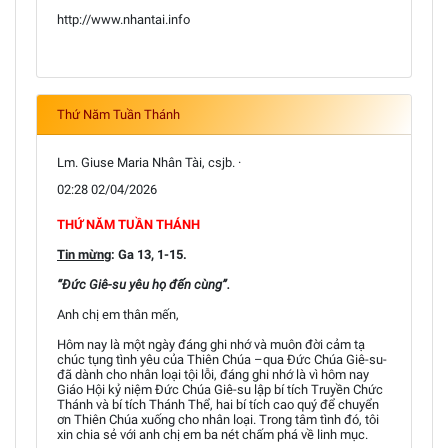
http://www.nhantai.info
Thứ Năm Tuần Thánh
Lm. Giuse Maria Nhân Tài, csjb. ·
02:28 02/04/2026
THỨ NĂM TUẦN THÁNH
Tin mừng
: Ga 13, 1-15.
“Đức Giê-su yêu họ đến cùng”.
Anh chị em thân mến,
Hôm nay là một ngày đáng ghi nhớ và muôn đời cảm tạ
chúc tụng tình yêu của Thiên Chúa –qua Đức Chúa Giê-su-
đã dành cho nhân loại tội lỗi, đáng ghi nhớ là vì hôm nay
Giáo Hội kỷ niệm Đức Chúa Giê-su lập bí tích Truyền Chức
Thánh và bí tích Thánh Thể, hai bí tích cao quý để chuyển
ơn Thiên Chúa xuống cho nhân loại. Trong tâm tình đó, tôi
xin chia sẻ với anh chị em ba nét chấm phá về linh mục.