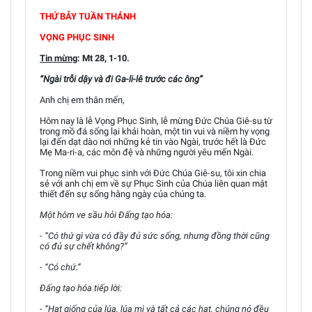
THỨ BẢY TUẦN THÁNH
VỌNG PHỤC SINH
Tin mừng
: Mt 28, 1-10.
“Ngài trỗi dậy và đi Ga-li-lê trước các ông”
Anh chị em thân mến,
Hôm nay là lễ Vọng Phục Sinh, lễ mừng Đức Chúa Giê-su từ
trong mồ đá sống lại khải hoàn, một tin vui và niềm hy vọng
lại đến dạt dào nơi những kẻ tin vào Ngài, trước hết là Đức
Mẹ Ma-ri-a, các môn đệ và những người yêu mến Ngài.
Trong niềm vui phục sinh với Đức Chúa Giê-su, tôi xin chia
sẻ với anh chị em về sự Phục Sinh của Chúa liên quan mật
thiết đến sự sống hằng ngày của chúng ta.
Một hôm ve sầu hỏi Đấng tạo hóa:
- “Có thứ gì vừa có đầy đủ sức sống, nhưng đồng thời cũng
có đủ sự chết không?”
- “Có chứ.”
Đấng tạo hóa tiếp lời:
- “Hạt giống của lúa, lúa mì và tất cả các hạt, chúng nó đều