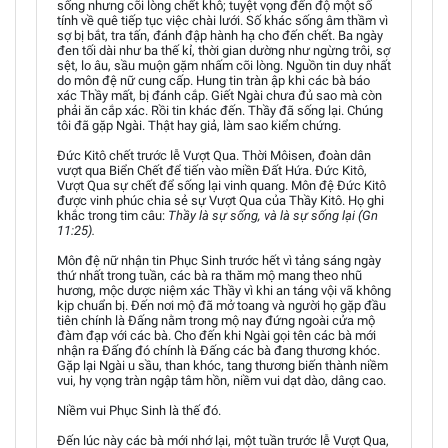
sống nhưng cõi lòng chết khô; tuyệt vọng đến độ một số
tính về quê tiếp tục việc chài lưới. Số khác sống âm thầm vì
sợ bị bắt, tra tấn, đánh đập hành hạ cho đến chết. Ba ngày
đen tối dài như ba thế kỉ, thời gian dường như ngừng trôi, sợ
sệt, lo âu, sầu muộn gặm nhấm cõi lòng. Nguồn tin duy nhất
do môn đệ nữ cung cấp. Hung tin tràn ập khi các bà báo
xác Thầy mất, bị đánh cắp. Giết Ngài chưa đủ sao mà còn
phải ăn cắp xác. Rồi tin khác đến. Thầy đã sống lại. Chúng
tôi đã gặp Ngài. Thật hay giả, làm sao kiểm chứng.
Đức Kitô chết trước lễ Vượt Qua. Thời Môisen, đoàn dân
vượt qua Biển Chết để tiến vào miền Đất Hứa. Đức Kitô,
Vượt Qua sự chết để sống lại vinh quang. Môn đệ Đức Kitô
được vinh phúc chia sẻ sự Vượt Qua của Thầy Kitô. Họ ghi
khắc trong tim câu:
Thầy là sự sống, và là sự sống lại (Gn
11:25).
Môn đệ nữ nhận tin Phục Sinh trước hết vì tảng sáng ngày
thứ nhất trong tuần, các bà ra thăm mộ mang theo nhũ
hương, mộc dược niệm xác Thầy vì khi an táng vội vã không
kịp chuẩn bị. Đến nơi mộ đã mở toang và người họ gặp đầu
tiên chính là Đấng nằm trong mộ nay đứng ngoài cửa mộ
đàm đạp với các bà. Cho đến khi Ngài gọi tên các bà mới
nhận ra Đấng đó chính là Đấng các bà đang thương khóc.
Gặp lại Ngài u sầu, than khóc, tang thương biến thành niềm
vui, hy vọng tràn ngập tâm hồn, niềm vui dạt dào, dâng cao.
Niềm vui Phục Sinh là thế đó.
Đến lúc này các bà mới nhớ lại, một tuần trước lễ Vượt Qua,