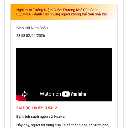
Nghi thức Tưởng Niệm Cuộc Thương Khó Của Chúa
03/04/26 - dành cho những người không thể đến nhà thờ
Giáo Hội Năm Châu
23:58 02/04/2026
BÀI ĐỌC 1 Is 52:13-53:12
Bài trích sách ngôn sứ I-sai-a.
Này đây, người tôi trung của Ta sẽ thành đạt, sẽ vươn cao,