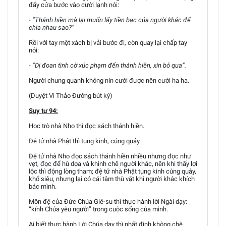
đẩy cửa bước vào cười lạnh nói:
- “Thánh hiền mà lại muốn lấy tiền bạc của người khác để
chia nhau sao?”
Rồi với tay một xách bị vải bước đi, còn quay lại chấp tay
nói:
- “Dị đoan tình cờ xúc phạm đến thánh hiền, xin bỏ qua”.
Người chung quanh không nín cười được nên cười ha ha.
(Duyệt Vi Thảo Đường bút ký)
Suy tư 94:
Học trò nhà Nho thì đọc sách thánh hiền.
Đệ tử nhà Phật thì tụng kinh, cúng quảy.
Đệ tử nhà Nho đọc sách thánh hiền nhiều nhưng đọc như
vẹt, đọc để hù dọa và khinh chê người khác, nên khi thấy lợi
lộc thì động lòng tham; đệ tử nhà Phật tụng kinh cúng quảy,
khổ siêu, nhưng lại có cái tâm thù vặt khi người khác khích
bác mình.
Môn đệ của Đức Chúa Giê-su thì thực hành lời Ngài dạy:
“kính Chúa yêu người” trong cuộc sống của mình.
Ai biết thực hành Lời Chúa dạy thì nhất định không chê