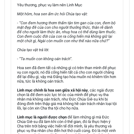
Yêu thương, phục vụ làm nên Linh Mục
Một hôm, hoa sen ấm ức hỏi Chúa tạo vật:
- “Con đem hương thơm thấm tận tim gan của con, đem bộ
mặt đẹp đẽ của con cho người thưởng thức, thân rễ dành
để cho người làm thức ăn, nhuỵ hoa có thể dùng làm thuốc.
Con đem cuộc đời của con ra cống hiến mà không giữ lại
một chút gì, Ngài còn muốn con như thế nào nữa chứ?”
Chúa tạo vật trả lời:
- “Ta muốn con không oán trách”.
Hoa sen đã đem tất cả những gì có trên than mình để phục
vụ con người, nó đã cống hiến tất cả cho con người chẳng
để lại điều gì, vậy mà Đấng tạo hóa muốn nó khiêm tốn hơn
nữa, tức là không oán trách.
Linh mục chính là hoa sen giữa xã hội này
, các ngài được
chọn là để đem sức lực trí óc của mình để phục vụ tha
nhân mà không oán trách, như Đức Chúa Giê-su khi bị
đóng đinh trên thập giá mà không hề oán trách nhân loại tội
lỗi, lại còn xin Cha tha tội cho họ nữa.
Linh mục là người được chọn
để làm những gì mà Đức
Chúa Giê-su đã làm khi còn ở thế gian, đó là thực hiện ý
Cha trên trời bằng việc hiến tế đời mình, là yêu thương và
phục vụ tha nhân cho đến hơi thở cuối cùng. Đó là một vinh