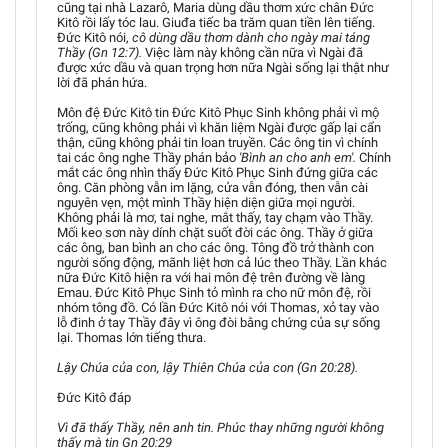
cũng tại nhà Lazarô, Maria dùng dầu thơm xức chân Đức
Kitô rồi lấy tóc lau. Giuđa tiếc ba trăm quan tiền lên tiếng.
Đức Kitô nói,
cô dùng dầu thơm dành cho ngày mai táng
Thầy (Gn 12:7).
Việc làm này không cần nữa vì Ngài đã
được xức dầu và quan trọng hơn nữa Ngài sống lại thật như
lời đã phán hứa.
Môn đệ Đức Kitô tin Đức Kitô Phục Sinh không phải vì mộ
trống, cũng không phải vì khăn liệm Ngài được gấp lại cẩn
thận, cũng không phải tin loan truyền. Các ông tin vì chính
tai các ông nghe Thầy phán bảo
'Bình an cho anh em'.
Chính
mắt các ông nhìn thấy Đức Kitô Phục Sinh đứng giữa các
ông. Căn phòng vẫn im lặng, cửa vẫn đóng, then vẫn cài
nguyên vẹn, một mình Thầy hiện diện giữa mọi người.
Không phải là mơ, tai nghe, mắt thấy, tay chạm vào Thầy.
Mối keo sơn này dính chặt suốt đời các ông. Thầy ở giữa
các ông, ban bình an cho các ông. Tông đồ trở thành con
người sống động, mãnh liệt hơn cả lúc theo Thầy. Lần khác
nữa Đức Kitô hiện ra với hai môn đệ trên đường về làng
Emau. Đức Kitô Phục Sinh tỏ mình ra cho nữ môn đệ, rồi
nhóm tông đồ. Có lần Đức Kitô nói với Thomas, xỏ tay vào
lỗ đinh ở tay Thầy đây vì ông đòi bằng chứng của sự sống
lại. Thomas lớn tiếng thưa.
Lậy Chúa của con, lậy Thiên Chúa của con (Gn 20:28).
Đức Kitô đáp
Vì đã thấy Thầy, nên anh tin. Phúc thay những người không
thấy mà tin Gn 20:29