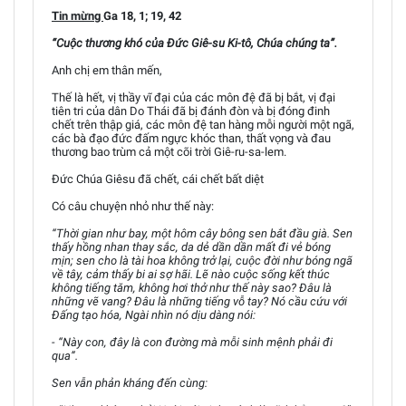
Tin mừng
Ga 18, 1; 19, 42
“Cuộc thương khó của Đức Giê-su Ki-tô, Chúa chúng ta”.
Anh chị em thân mến,
Thế là hết, vị thầy vĩ đại của các môn đệ đã bị bắt, vị đại
tiên tri của dân Do Thái đã bị đánh đòn và bị đóng đinh
chết trên thập giá, các môn đệ tan hàng mỗi người một ngã,
các bà đạo đức đấm ngực khóc than, thất vọng và đau
thương bao trùm cả một cõi trời Giê-ru-sa-lem.
Đức Chúa Giêsu đã chết, cái chết bất diệt
Có câu chuyện nhỏ như thế này:
“Thời gian như bay, một hôm cây bông sen bắt đầu già. Sen
thấy hồng nhan thay sắc, da dẻ dần dần mất đi vẻ bóng
mịn; sen cho là tài hoa không trở lại, cuộc đời như bóng ngã
về tây, cảm thấy bi ai sợ hãi. Lẽ nào cuộc sống kết thúc
không tiếng tăm, không hơi thở như thế này sao? Đâu là
những vẽ vang? Đâu là những tiếng vỗ tay? Nó cầu cứu với
Đấng tạo hóa, Ngài nhìn nó dịu dàng nói:
- “Này con, đây là con đường mà mỗi sinh mệnh phải đi
qua”.
Sen vẫn phản kháng đến cùng: