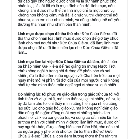
dự cao quý cho người được chọn và là sự hạnh phúc cho
nhân loại, là cốt lõi và là mục đích của đời linh mục, nếu
không làm được như thế thì linh mục chỉ là một chức vụ
không hơn không kém, mà đã là chức vụ thì không thể nói
phục vụ anh em như chính mình, và cũng không thể nói yêu
thương tha nhân như chính bản thân mình.
Linh mục được chọn để tha thứ
như Đức Chúa Giê-su đã
tha thứ cho nhân loại; linh mục được chọn để giơ tay chúc
lành cho mọi người như Đức Chúa Giê-su đã làm; linh mục
được chọn để ra đi tìm chiên lạc như Đức Chúa Giê-su đã
làm...
Linh mục làm lại việc Đức Chúa Giê-su đã làm
, đó là bôn
ba khắp miền Ga-li-lê-a để rao giảng tin mừng Nước Trời,
chứ không ngồi ở trong hội đường để phán bảo và sai
khiến; đó là thâu đem cầu nguyện với Cha trên trời sau một
ngày mệt mỏi vì phần rỗi đời đời của mọi người, chứ không
phải tự cho mình thỏa mãn nghĩ ngơi vì phục vụ quá nhiều.
Có những lúc tôi phục vụ giáo dân
trong giáo xứ của tôi với
tinh thần vô vị lợi thì ít, mà tinh thần vụ lợi thì nhiều, cái vụ lợi
ấy đã làm cho tôi chỉ thấy mình cống hiến quá nhiều công
lao sức lực cho giáo hội, giáo xứ, mà không nghĩ đến giáo
dân cũng đã ngậm đắng nuốt cay vì những hách dịch
phách lối và kiêu căng của tôi; và cũng có rất nhiều lần tôi
tự thỏa mãn với chính mình vì được làm linh mục, được chỉ
huy người khác, được cống hiến cho Giáo Hội, cho nên khi
có người góp ý phê bình cho tôi, thì tôi than thở với Đức
Chúa Giê-su: “Chúa ạ, con đem hương thơm thấm tận tim