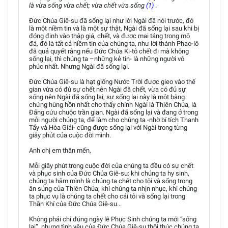
là vừa sống vừa chết; vừa chết vừa sống
(1)
.
Đức Chúa Giê-su đã sống lại như lời Ngài đã nói trước, đó
là một niềm tin và là một sự thật, Ngài đã sống lại sau khi bị
đóng đinh vào thập giá, chết, và được mai táng trong mộ
đá, đó là tất cả niềm tin của chúng ta, như lời thánh Phao-lô
đã quả quyết rằng nếu Đức Chúa Ki-tô chết đi mà không
sống lại, thì chúng ta –những kẻ tin- là những người vô
phúc nhất. Nhưng Ngài đã sống lại.
Đức Chúa Giê-su là hạt giống Nước Trời được gieo vào thế
gian vừa có đủ sự chết nên Ngài đã chết, vừa có đủ sự
sống nên Ngài đã sống lại, sự sống lại này là một bằng
chứng hùng hồn nhất cho thấy chính Ngài là Thiên Chúa, là
Đấng cứu chuộc trần gian. Ngài đã sống lại và đang ở trong
mỗi người chúng ta, để làm cho chúng ta -nhờ bí tích Thanh
Tẩy và Hòa Giải- cũng được sống lại với Ngài trong từng
giây phút của cuộc đời mình.
Anh chị em thân mến,
Mỗi giây phút trong cuộc đời của chúng ta đều có sự chết
và phục sinh của Đức Chúa Giê-su: khi chúng ta hy sinh,
chúng ta hãm mình là chúng ta chết cho tội và sống trong
ân sủng của Thiên Chúa; khi chúng ta nhịn nhục, khi chúng
ta phục vụ là chúng ta chết cho cái tôi và sống lại trong
Thần Khí của Đức Chúa Giê-su...
Không phải chỉ đúng ngày lễ Phục Sinh chúng ta mới “sống
lại”, nhưng tình yêu của Đức Chúa Giê-su thôi thúc chúng ta