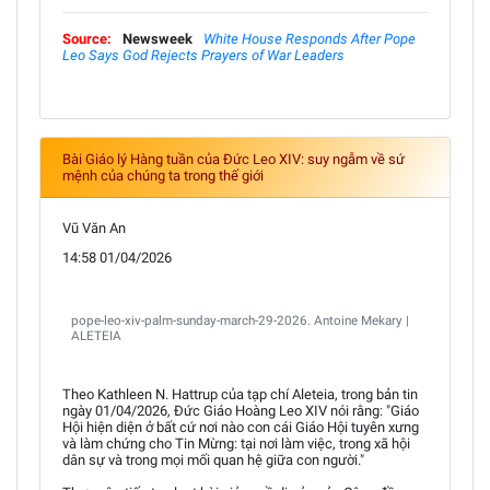
Source:
Newsweek
White House Responds After Pope
Leo Says God Rejects Prayers of War Leaders
Bài Giáo lý Hàng tuần của Đức Leo XIV: suy ngẫm về sứ
mệnh của chúng ta trong thế giới
Vũ Văn An
14:58 01/04/2026
pope-leo-xiv-palm-sunday-march-29-2026. Antoine Mekary |
ALETEIA
Theo Kathleen N. Hattrup của tạp chí Aleteia, trong bản tin
ngày 01/04/2026, Đức Giáo Hoàng Leo XIV nói rằng: "Giáo
Hội hiện diện ở bất cứ nơi nào con cái Giáo Hội tuyên xưng
và làm chứng cho Tin Mừng: tại nơi làm việc, trong xã hội
dân sự và trong mọi mối quan hệ giữa con người."