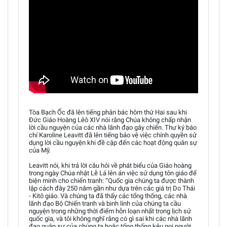
Tòa Bạch Ốc đã lên tiếng phản bác hôm thứ Hai sau khi
Đức Giáo Hoàng Lêô XIV nói rằng Chúa không chấp nhận
lời cầu nguyện của các nhà lãnh đạo gây chiến. Thư ký báo
chí Karoline Leavitt đã lên tiếng bảo vệ việc chính quyền sử
dụng lời cầu nguyện khi đề cập đến các hoạt động quân sự
của Mỹ.
Leavitt nói, khi trả lời câu hỏi về phát biểu của Giáo hoàng
trong ngày Chúa nhật Lễ Lá lên án việc sử dụng tôn giáo để
biện minh cho chiến tranh: “Quốc gia chúng ta được thành
lập cách đây 250 năm gần như dựa trên các giá trị Do Thái
- Kitô giáo. Và chúng ta đã thấy các tổng thống, các nhà
lãnh đạo Bộ Chiến tranh và binh lính của chúng ta cầu
nguyện trong những thời điểm hỗn loạn nhất trong lịch sử
quốc gia, và tôi không nghĩ rằng có gì sai khi các nhà lãnh
đạo quân sự của chúng ta hoặc tổng thống kêu gọi người