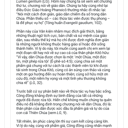
Lumen gentium
(LG). Hôm nay chúng ta sẽ xem xét chương
thứ tư, chương nói về giáo dân. Chúng ta hãy cùng nhớ lại
điều Đức Giáo Hoàng Phanxicô thường nhắc đi nhắc lại:
“Nói một cách đơn giản, giáo dân chiếm đa số trong dân
Chúa. Phần thiểu số – các thừa tác viên được thụ phong –
là để phục vụ họ” (Tông huấn
Evangelii gaudium
, 102).
Phần này của Văn kiện nhằm mục đích giải thích, bằng
những thuật ngữ tích cực, bản chất và sứ mệnh của giáo
dân, sau nhiều thế kỷ mà họ chỉ được định nghĩa đơn giản
là những người không thuộc hàng giáo sĩ hoặc đời sống
thánh hiến. Vì lý do này, tôi muốn cùng aanh chị em xem lại
một đoạn rất hay nói về sự cao cả của thân phận Kitô hữu:
“Vì vậy, dân Chúa được chọn là một: ‘một Chúa, một đức
tin, một phép rửa tội’ (Ê-phê-sô 4:5); cùng chia sẻ một
phẩm giá chung với tư cách là các thành viên từ khi được
tái sinh trong Chúa Kitô, cùng có ân sủng con thảo và cùng
một ơn gọi hướng đến sự hoàn thiện; cùng sở hữu một ơn
cứu độ, một niềm hy vọng và một tình yêu thương không
chia rẽ” (
LG
, 32).
Trước bất cứ sự phân biệt nào về thừa tác vụ hay bậc sống,
Công đồng khẳng định sự bình đẳng của tất cả những
người đã được rửa tội. Hiến chế không muốn chúng ta quên
điều nó đã khẳng định trong chương nói về dân Chúa, đó là:
thân phận của dân được xức dầu là phẩm giá và tự do của
con cái Thiên Chúa (xem
LG
, 9).
Tất nhiên, ân phúc càng lớn thì sự cam kết cũng càng lớn.
Vì lý do này, cùng với phẩm giá, Công đồng cũng nhấn mạnh