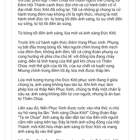
trời đất, phối hợp Thiên Chúa với muôn người thế chúng tôi.
Đêm Hội Thánh canh thức đợi chờ và cử hành biến cố vĩ
đại nhất: Đức Kitô đã sống lại. Tất cả những gì chúng ta cử
hành trong đêm nay không chỉ là nghi thức, nhưng là một
hành trình đức tin: từ bóng tối đến ánh sáng, từ sự chết đến
sự sống, từ tội lỗi đến ân sủng.
Từ bóng tối đến ánh sáng, lửa mới và ánh sáng Đức Kitô
Trước khi cử hành nghi thức Đêm Vọng Phục sinh. Phụng
vụ bắt đầu trong bóng tối. Mọi người chìm trong tĩnh mịch
của đêm đen, không ánh đèn, tất cả cộng đoàn phụng vụ
cùng hướng về phía cha chủ tế: với đống lửa đang cháy
sáng, diễn tả tình trạng của thế giới khi chưa có Thiên
Chúa: một thế giới của tội lỗi, của sự chết và tuyệt vọng.
Nhưng chính trong đêm tối ấy, lửa mới được thắp lên.
Lửa mới tượng trưng cho Đức Kitô phục sinh đang ở giữa
chúng ta, ánh sáng không bao tàn lụi. Khi linh mục làm
phép lửa và thắp Nến Phục Sinh, chúng ta thấy một chân lý
sâu xa: ánh sáng không đến từ con người, nhưng là ân ban
từ Thiên Chúa.
Liền sau đó, Nến Phục Sinh được rước vào nhà thờ, vị chủ
sự hô vang ba lần: “Ánh sáng Chúa Kitô!” Cộng đoàn đáp:
“Tạ ơn Chúa!” Ánh sáng ấy dần dần lan tỏa đến mỗi người
cầm nến sáng trên tay. Đây là hình ảnh sống động của Hội
Thánh: mỗi Kitô hữu nhận ánh sáng từ Đức Kitô và mang
ánh sáng ấy vào thế gian.