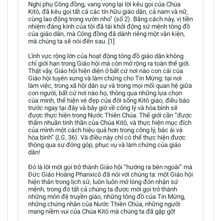
Nghị phụ Công đồng, vang vọng lại lời kêu gọi của Chúa
Kitô, đã kêu gọi tất cả các tín hữu giáo dân, cả nam và nữ,
cùng lao động trong vườn nho” (số 2). Bằng cách này, vị tiền
nhiệm đáng kính của tôi đã tái khởi động sứ mệnh tông đồ
của giáo dân, mà Công đồng đã dành riêng một văn kiện,
mà chúng ta sẽ nói đến sau. [1]
Lĩnh vực rộng lớn của hoạt động tông đồ giáo dân không
chỉ giới hạn trong Giáo hội mà còn mở rộng ra toàn thế giới.
Thật vậy, Giáo hội hiện diện ở bất cứ nơi nào con cái của
Giáo hội tuyên xưng và làm chứng cho Tin Mừng: tại nơi
làm việc, trong xã hội dân sự và trong mọi mối quan hệ giữa
con người, bất cứ nơi nào họ, thông qua những lựa chọn
của mình, thể hiện vẻ đẹp của đời sống Kitô giáo, điều báo
trước ngay tại đây và bây giờ về công lý và hòa bình sẽ
được thực hiện trong Nước Thiên Chúa. Thế giới cần “được
thấm nhuần tinh thần của Chúa Kitô, và thực hiện mục đích
của mình một cách hiệu quả hơn trong công lý, bác ái và
hòa bình” (
LG
, 36). Và điều này chỉ có thể thực hiện được
thông qua sự đóng góp, phục vụ và làm chứng của giáo
dân!
Đó là lời mời gọi trở thành Giáo hội “hướng ra bên ngoài” mà
Đức Giáo Hoàng Phanxicô đã nói với chúng ta: một Giáo hội
hiện thân trong lịch sử, luôn luôn mở lòng đón nhận sứ
mệnh, trong đó tất cả chúng ta được mời gọi trở thành
những môn đệ truyền giáo, những tông đồ của Tin Mừng,
những chứng nhân của Nước Thiên Chúa, những người
mang niềm vui của Chúa Kitô mà chúng ta đã gặp gỡ!