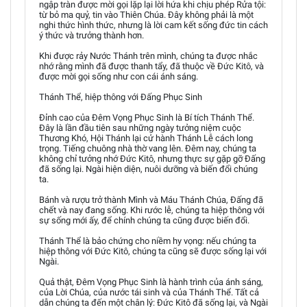
ngập tràn được mời gọi lặp lại lời hứa khi chịu phép Rửa tội:
từ bỏ ma quỷ, tin vào Thiên Chúa. Đây không phải là một
nghi thức hình thức, nhưng là lời cam kết sống đức tin cách
ý thức và trưởng thành hơn.
Khi được rảy Nước Thánh trên mình, chúng ta được nhắc
nhớ rằng mình đã được thanh tẩy, đã thuộc về Đức Kitô, và
được mời gọi sống như con cái ánh sáng.
Thánh Thể, hiệp thông với Đấng Phục Sinh
Đỉnh cao của Đêm Vọng Phục Sinh là Bí tích Thánh Thể.
Đây là lần đầu tiên sau những ngày tưởng niệm cuộc
Thương Khó, Hội Thánh lại cử hành Thánh Lễ cách long
trọng. Tiếng chuông nhà thờ vang lên. Đêm nay, chúng ta
không chỉ tưởng nhớ Đức Kitô, nhưng thực sự gặp gỡ Đấng
đã sống lại. Ngài hiện diện, nuôi dưỡng và biến đổi chúng
ta.
Bánh và rượu trở thành Mình và Máu Thánh Chúa, Đấng đã
chết và nay đang sống. Khi rước lễ, chúng ta hiệp thông với
sự sống mới ấy, để chính chúng ta cũng được biến đổi.
Thánh Thể là bảo chứng cho niềm hy vọng: nếu chúng ta
hiệp thông với Đức Kitô, chúng ta cũng sẽ được sống lại với
Ngài.
Quả thật, Đêm Vọng Phục Sinh là hành trình của ánh sáng,
của Lời Chúa, của nước tái sinh và của Thánh Thể. Tất cả
dẫn chúng ta đến một chân lý: Đức Kitô đã sống lại, và Ngài