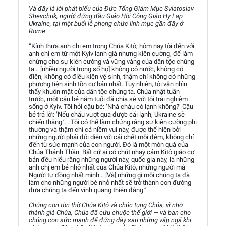
Và đây là lời phát biểu của Đức Tổng Giám Mục Sviatoslav
Shevchuk, người đứng đầu Giáo Hội Công Giáo Hy Lạp
Ukraine, tại một buổi lễ phong chức linh mục gần đây ở
Rome
:
“Kính thưa anh chị em trong Chúa Kitô, hôm nay tôi đến với
anh chị em từ một Kyiv lạnh giá nhưng kiên cường, để làm
chứng cho sự kiên cường và vững vàng của dân tộc chúng
ta… [nhiều người trong số họ] không có nước, không có
điện, không có điều kiện vệ sinh, thậm chí không có những
phương tiện sinh tồn cơ bản nhất. Tuy nhiên, tôi vẫn nhìn
thấy khuôn mặt của dân tộc chúng ta. Chúa nhật tuần
trước, một cậu bé năm tuổi đã chia sẻ với tôi trải nghiệm
sống ở Kyiv. Tôi hỏi cậu bé: ‘Nhà cháu có lạnh không?’ Cậu
bé trả lời: ‘Nếu cháu vượt qua được cái lạnh, Ukraine sẽ
chiến thắng.’… Tôi có thể làm chứng rằng sự kiên cường phi
thường và thậm chí cả niềm vui này, được thể hiện bởi
những người phải đối diện với cái chết mỗi đêm, không chỉ
đến từ sức mạnh của con người. Đó là một món quà của
Chúa Thánh Thần. Bất cứ ai có chút nhạy cảm Kitô giáo cơ
bản đều hiểu rằng những người này, quốc gia này, là những
anh chị em bé nhỏ nhất của Chúa Kitô, những người mà
Người tự đồng nhất mình… [Và] những gì mỗi chúng ta đã
làm cho những người bé nhỏ nhất sẽ trở thành con đường
đưa chúng ta đến vinh quang thiên đàng.”
Chúng con tôn thờ Chúa Kitô và chúc tụng Chúa, vì nhờ
thánh giá Chúa, Chúa đã cứu chuộc thế giới — và ban cho
chúng con sức mạnh để đứng dậy sau những vấp ngã khi