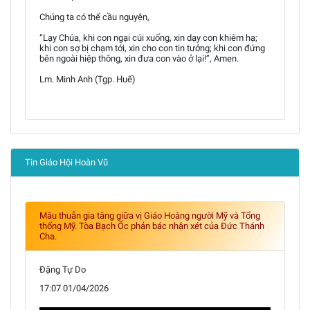
Chúng ta có thể cầu nguyện,
“Lạy Chúa, khi con ngại cúi xuống, xin dạy con khiêm hạ;
khi con sợ bị chạm tới, xin cho con tin tưởng; khi con đứng
bên ngoài hiệp thông, xin đưa con vào ở lại!”, Amen.
Lm. Minh Anh (Tgp. Huế)
Tin Giáo Hội Hoàn Vũ
Mâu thuẫn gia tăng giữa vị Giáo Hoàng người Mỹ và Tổng
thống Mỹ. Tòa Bạch Ốc phản bác nhận xét của Đức Thánh
Cha.
Đặng Tự Do
17:07 01/04/2026