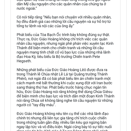
dân Mỹ cầu nguyện cho các quân nhân của chúng ta ở
nước ngoài.”
Cô nói tiếp rằng “Nếu bạn nói chuyện với nhiều quân nhân,
họ đều đánh giá cao những lời cầu nguyện và sự hỗ trợ từ
tổng tư lệnh và nội các của ông ấy.”
Phát biểu của Tòa Bạch Ốc trình bày không đúng sự thật.
Thực ra, Đức Giáo Hoàng không chỉ trích việc các quân
nhân cầu nguyện, nhưng ngài phê phán việc xuyên tạc Kinh
Thánh để biện minh cho chiến tranh và những lời cầu
nguyện mang tính chất cổ vũ bạo lực của những nhà lãnh
đạo Hoa Kỳ, tiêu biểu là Bộ trưởng Chiến tranh Pete
Hegseth.
Những phát biểu của Đức Giáo Hoàng Lêô được đưa ra
trong Thánh lễ Chúa nhật Lễ Lá tại Quảng trường Thánh
Phêrô, nơi ngài đã có bài phát biểu lên án chiến tranh một
cách mạnh mẽ bất thường khi cuộc xung đột với Iran bước
sang tháng thứ hai. Phát biểu trước hàng chục ngàn tín
hữu, Đức Giáo Hoàng nói rằng không thể dùng Chúa Giêsu
để biện minh cho bạo lực và trích dẫn một đoạn Kinh Thánh
nói rằng Chúa sẽ không lắng nghe lời cầu nguyện từ những
người có “tay đầy máu”.
Đức Giáo Hoàng không nêu tên cụ thể các nhà lãnh đạo
chính trị nhưng đã liên tục gia tăng chỉ trích cuộc chiến
trong những tuần gần đây, nhiều lần kêu gọi ngừng bắn
ngay lập tức và vô điều kiện. Ngài cũng bày tỏ sự tiếc nuối