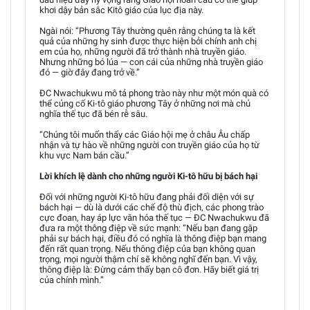
khơi dậy bản sắc Kitô giáo của lục địa này.
Ngài nói: “Phương Tây thường quên rằng chúng ta là kết
quả của những hy sinh được thực hiện bởi chính anh chị
em của họ, những người đã trở thành nhà truyền giáo.
Nhưng những bó lúa — con cái của những nhà truyền giáo
đó — giờ đây đang trở về.”
ĐC Nwachukwu mô tả phong trào này như một món quà có
thể củng cố Ki-tô giáo phương Tây ở những nơi mà chủ
nghĩa thế tục đã bén rễ sâu.
“Chúng tôi muốn thấy các Giáo hội mẹ ở châu Âu chấp
nhận và tự hào về những người con truyền giáo của họ từ
khu vực Nam bán cầu.”
Lời khích lệ dành cho những người Ki-tô hữu bị bách hại
Đối với những người Ki-tô hữu đang phải đối diện với sự
bách hại — dù là dưới các chế độ thù địch, các phong trào
cực đoan, hay áp lực văn hóa thế tục — ĐC Nwachukwu đã
đưa ra một thông điệp về sức mạnh: “Nếu bạn đang gặp
phải sự bách hại, điều đó có nghĩa là thông điệp bạn mang
đến rất quan trọng. Nếu thông điệp của bạn không quan
trọng, mọi người thậm chí sẽ không nghĩ đến bạn. Vì vậy,
thông điệp là: Đừng cảm thấy bạn cô đơn. Hãy biết giá trị
của chính mình.”