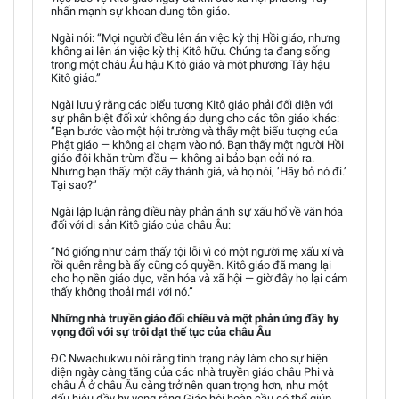
nhấn mạnh sự khoan dung tôn giáo.
Ngài nói: “Mọi người đều lên án việc kỳ thị Hồi giáo, nhưng
không ai lên án việc kỳ thị Kitô hữu. Chúng ta đang sống
trong một châu Âu hậu Kitô giáo và một phương Tây hậu
Kitô giáo.”
Ngài lưu ý rằng các biểu tượng Kitô giáo phải đối diện với
sự phân biệt đối xử không áp dụng cho các tôn giáo khác:
“Bạn bước vào một hội trường và thấy một biểu tượng của
Phật giáo — không ai chạm vào nó. Bạn thấy một người Hồi
giáo đội khăn trùm đầu — không ai bảo bạn cởi nó ra.
Nhưng bạn thấy một cây thánh giá, và họ nói, ‘Hãy bỏ nó đi.’
Tại sao?”
Ngài lập luận rằng điều này phản ánh sự xấu hổ về văn hóa
đối với di sản Kitô giáo của châu Âu:
“Nó giống như cảm thấy tội lỗi vì có một người mẹ xấu xí và
rồi quên rằng bà ấy cũng có quyền. Kitô giáo đã mang lại
cho họ nền giáo dục, văn hóa và xã hội — giờ đây họ lại cảm
thấy không thoải mái với nó.”
Những nhà truyền giáo đổi chiều và một phản ứng đầy hy
vọng đối với sự trôi dạt thế tục của châu Âu
ĐC Nwachukwu nói rằng tình trạng này làm cho sự hiện
diện ngày càng tăng của các nhà truyền giáo châu Phi và
châu Á ở châu Âu càng trở nên quan trọng hơn, như một
dấu hiệu đầy hy vọng rằng Giáo hội hoàn cầu có thể giúp