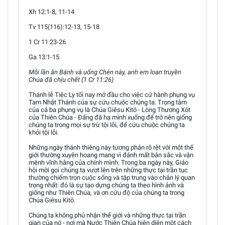
Xh 12:1-8, 11-14
Tv 115(116):12-13, 15-18
1 Cr 11:23-26
Ga 13:1-15
Mỗi lần ăn Bánh và uống Chén này, anh em loan truyền
Chúa đã chịu chết (1 Cr 11:26)
Thánh lễ Tiệc Ly tối nay mở đầu cho việc cử hành phụng vụ
Tam Nhật Thánh của sự cứu chuộc chúng ta. Trọng tâm
của cả ba phụng vụ là Chúa Giêsu Kitô - Lòng Thương Xót
của Thiên Chúa - Đấng đã hạ mình xuống để trở nên giống
chúng ta trong mọi sự trừ tội lỗi, để cứu chuộc chúng ta
khỏi tội lỗi.
Những ngày thánh thiêng này tương phản rõ rệt với một thế
giới thường xuyên hoang mang vì đánh mất bản sắc và vận
mệnh vĩnh hằng của chính mình. Trong ba ngày này, Giáo
hội mời gọi chúng ta vượt lên trên những thực tại trần tục
thường chiếm trọn cuộc sống và tập trung vào chân lý quan
trọng nhất: đó là sự tạo dựng chúng ta theo hình ảnh và
giống như Thiên Chúa, và ơn cứu độ của chúng ta trong
Chúa Giêsu Kitô.
Chúng ta không phủ nhận thế giới và những thực tại trần
gian của nó - nơi mà Nước Thiên Chúa hiện diện một cách