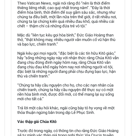
Theo Vatican News, ngài nói rằng đó “nên là thời điểm
thiêng liêng nhất, cao quý nhất trong năm”. “Đây là thời
điểm hòa bình, thời điểm để suy gẫm sâu sắc, nhưng như
chúng ta đều biết, một lần nữa trên thế giới, ở rất nhiều nơi,
chúng ta lại chứng kiến quá nhiều đau khổ, quá nhiều cái
chết – thậm chí cả những đứa trẻ vô tội.”
Mặc dù “liên tục kêu gọi hòa bình,” Đức Giáo Hoàng than
thở, “thật không may, nhiều người vẫn muốn cổ vũ hận thù
và bạo lực, chiến tranh.”
Ngài kêu gọi mọi người, “đặc biệt là các tín hữu Kitô giáo,”
hãy “sống những ngày này với nhận thức rằng Chúa Kitô vẫn
đang chịu đóng đinh ngày hôm nay, rằng Chúa Kitô vẫn
đang chịu đau khổ ngày hôm nay nơi những người vô tội,
đặc biệt là những người đang phải chịu đựng bạo lực, hận
thù và chiến tranh.”
“Chúng ta hãy cầu nguyện cho họ, cho các nạn nhân của
chiến tranh, chúng ta hãy cầu nguyện để thực sự có một
nền hòa bình mới, được đổi mới, có thể mang lại sự sống
mới cho tất cả.”
Trả lời một câu hỏi khác, ngài cũng bày tỏ hy vọng về một
thỏa thuận ngừng bắn trong dịp Lễ Phục Sinh.
Vác thập giá Chúa Kitô
Trước đó trong ngày, có thông tin cho rằng Đức Giáo Hoàng
sẽ tự mình vác thập giá trong nghi thức Via Crucis truyền