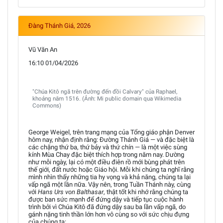
Đàng Thánh Giá, 2026
Vũ Văn An
16:10 01/04/2026
"Chúa Kitô ngã trên đường đến đồi Calvary" của Raphael,
khoảng năm 1516. (Ảnh: Mi public domain qua Wikimedia
Commons)
George Weigel, trên trang mạng của Tổng giáo phận Denver
hôm nay, nhận định rằng: Đường Thánh Giá — và đặc biệt là
các chặng thứ ba, thứ bảy và thứ chín — là một việc sùng
kính Mùa Chay đặc biệt thích hợp trong năm nay. Dường
như mỗi ngày, lại có một điều điên rồ mới bùng phát trên
thế giới, đất nước hoặc Giáo hội. Mỗi khi chúng ta nghĩ rằng
mình nhìn thấy những tia hy vọng và khả năng, chúng ta lại
vấp ngã một lần nữa. Vậy nên, trong Tuần Thánh này, cùng
với
Hans Urs von Balthasar
, thật tốt khi nhớ rằng chúng ta
được ban sức mạnh để đứng dậy và tiếp tục cuộc hành
trình bởi vì Chúa Kitô đã đứng dậy sau ba lần vấp ngã, do
gánh nặng tinh thần lớn hơn vô cùng so với sức chịu đựng
của chúng ta: