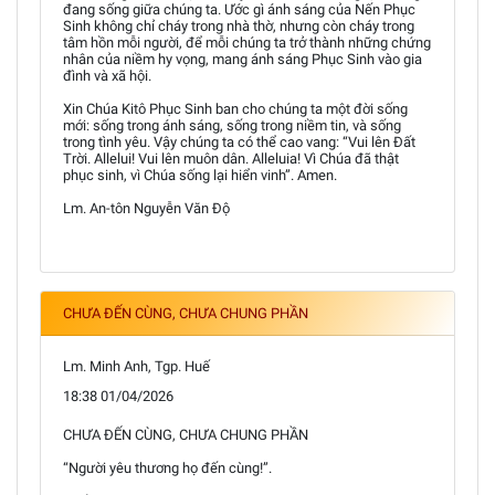
đang sống giữa chúng ta. Ước gì ánh sáng của Nến Phục
Sinh không chỉ cháy trong nhà thờ, nhưng còn cháy trong
tâm hồn mỗi người, để mỗi chúng ta trở thành những chứng
nhân của niềm hy vọng, mang ánh sáng Phục Sinh vào gia
đình và xã hội.
Xin Chúa Kitô Phục Sinh ban cho chúng ta một đời sống
mới: sống trong ánh sáng, sống trong niềm tin, và sống
trong tình yêu. Vậy chúng ta có thể cao vang: “Vui lên Đất
Trời. Allelui! Vui lên muôn dân. Alleluia! Vì Chúa đã thật
phục sinh, vì Chúa sống lại hiển vinh”. Amen.
Lm. An-tôn Nguyễn Văn Độ
CHƯA ĐẾN CÙNG, CHƯA CHUNG PHẦN
Lm. Minh Anh, Tgp. Huế
18:38 01/04/2026
CHƯA ĐẾN CÙNG, CHƯA CHUNG PHẦN
“Người yêu thương họ đến cùng!”.