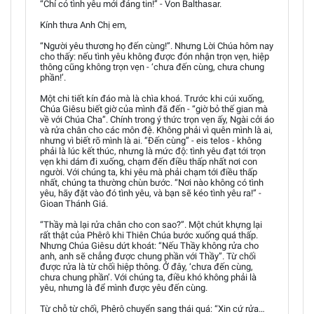
“Chỉ có tình yêu mới đáng tin!” - Von Balthasar.
Kính thưa Anh Chị em,
“Người yêu thương họ đến cùng!”. Nhưng Lời Chúa hôm nay
cho thấy: nếu tình yêu không được đón nhận trọn vẹn, hiệp
thông cũng không trọn vẹn - ‘chưa đến cùng, chưa chung
phần!’.
Một chi tiết kín đáo mà là chìa khoá. Trước khi cúi xuống,
Chúa Giêsu biết giờ của mình đã đến - “giờ bỏ thế gian mà
về với Chúa Cha”. Chính trong ý thức trọn vẹn ấy, Ngài cởi áo
và rửa chân cho các môn đệ. Không phải vì quên mình là ai,
nhưng vì biết rõ mình là ai. “Đến cùng” - eis telos - không
phải là lúc kết thúc, nhưng là mức độ: tình yêu đạt tới trọn
vẹn khi dám đi xuống, chạm đến điều thấp nhất nơi con
người. Với chúng ta, khi yêu mà phải chạm tới điều thấp
nhất, chúng ta thường chùn bước. “Nơi nào không có tình
yêu, hãy đặt vào đó tình yêu, và bạn sẽ kéo tình yêu ra!” -
Gioan Thánh Giá.
“Thầy mà lại rửa chân cho con sao?”. Một chút khựng lại
rất thật của Phêrô khi Thiên Chúa bước xuống quá thấp.
Nhưng Chúa Giêsu dứt khoát: “Nếu Thầy không rửa cho
anh, anh sẽ chẳng được chung phần với Thầy”. Từ chối
được rửa là từ chối hiệp thông. Ở đây, ‘chưa đến cùng,
chưa chung phần’. Với chúng ta, điều khó không phải là
yêu, nhưng là để mình được yêu đến cùng.
Từ chỗ từ chối, Phêrô chuyển sang thái quá: “Xin cứ rửa…