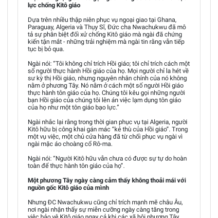
lực chống Kitô giáo
Dựa trên nhiều thập niên phục vụ ngoại giao tại Ghana,
Paraguay, Algeria và Thụy Sĩ, Đức cha Nwachukwu đã mô
tả sự phân biệt đối xử chống Kitô giáo mà ngài đã chứng
kiến tận mắt - những trải nghiệm mà ngài tin rằng vẫn tiếp
tục bị bỏ qua.
Ngài nói: “Tôi không chỉ trích Hồi giáo; tôi chỉ trích cách một
số người thực hành Hồi giáo của họ. Mọi người chỉ la hét về
sư kỳ thị Hồi giáo, nhưng nguyên nhân chính của nó không
nằm ở phương Tây. Nó nằm ở cách một số người Hồi giáo
thực hành tôn giáo của họ. Chúng tôi kêu gọi những người
bạn Hồi giáo của chúng tôi lên án việc lạm dụng tôn giáo
của họ như một tôn giáo bạo lực.”
Ngài nhắc lại rằng trong thời gian phục vụ tại Algeria, người
Kitô hữu bị công khai gán mác “kẻ thù của Hồi giáo”. Trong
một vụ việc, một chủ cửa hàng đã từ chối phục vụ ngài vì
ngài mặc áo choàng cổ Rô-ma.
Ngài nói: “Người Kitô hữu vẫn chưa có được sự tự do hoàn
toàn để thực hành tôn giáo của họ”.
Một phương Tây ngày càng cảm thấy không thoải mái với
nguồn gốc Kitô giáo của mình
Nhưng ĐC Nwachukwu cũng chỉ trích mạnh mẽ châu Âu,
nơi ngài nhận thấy sự miễn cưỡng ngày càng tăng trong
việc bảo vệ Kitô giáo ngay cả khi các xã hội phương Tây