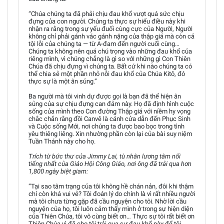
“Chúa chúng ta đã phải chịu đau khổ vượt quá sức chịu
đựng của con người. Chúng ta thực sự hiểu điều này khi
nhận ra rằng trong sự yếu đuối cùng cực của Người, Người
không chỉ phải gánh vác gánh nặng của thập giá mà còn cả
tội lỗi của chúng ta — từ A-đam đến người cuối cùng…
Chúng ta không nên quá chú trọng vào những đau khổ của
riêng mình, vì chúng chẳng là gì so với những gì Con Thiên
Chúa đã chịu đựng vì chúng ta. Bất cứ khi nào chúng ta có
thể chia sẻ một phần nhỏ nỗi đau khổ của Chúa Kitô, đó
thực sự là một ân sủng.”
Ba người mà tôi vinh dự được gọi là bạn đã thể hiện ân
sủng của sự chịu đựng can đảm này. Họ đã định hình cuộc
sống của mình theo Con đường Thập giá với niềm hy vọng
chắc chắn rằng đồi Canvê là cánh cửa dẫn đến Phục Sinh
và Cuộc sống Mới, nơi chúng ta được bao bọc trong tình
yêu thiêng liêng. Xin nhường phần còn lại của bài suy niệm
Tuần Thánh này cho họ.
Trích từ bức thư của Jimmy Lai, tù nhân lương tâm nổi
tiếng nhất của Giáo Hội Công Giáo, nơi ông đã trải qua hơn
1,800 ngày biệt giam:
“Tại sao tâm trạng của tôi không hề chán nản, đôi khi thậm
chí còn khá vui vẻ? Tôi đoán lý do chính là vì rất nhiều người
mà tôi chưa từng gặp đã cầu nguyện cho tôi. Nhờ lời cầu
nguyện của họ, tôi luôn cảm thấy mình ở trong sự hiện diện
của Thiên Chúa, tôi vô cùng biết ơn… Thực sự tôi rất biết ơn
Thiên Chúa vì đã cho tôi trải qua sự đau khổ này để tôi