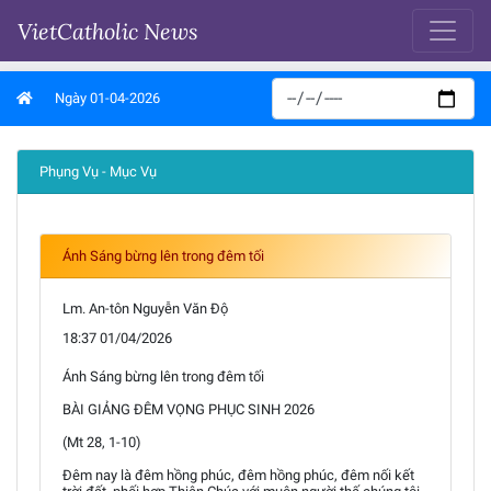
VietCatholic News
Ngày 01-04-2026
Phụng Vụ - Mục Vụ
Ánh Sáng bừng lên trong đêm tối
Lm. An-tôn Nguyễn Văn Độ
18:37 01/04/2026
Ánh Sáng bừng lên trong đêm tối
BÀI GIẢNG ĐÊM VỌNG PHỤC SINH 2026
(Mt 28, 1-10)
Đêm nay là đêm hồng phúc, đêm hồng phúc, đêm nối kết