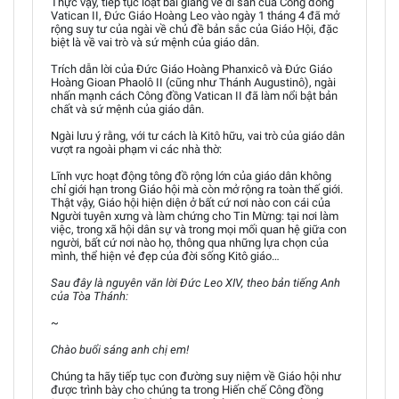
Thực vậy, tiếp tục loạt bài giảng về di sản của Công đồng
Vatican II, Đức Giáo Hoàng Leo vào ngày 1 tháng 4 đã mở
rộng suy tư của ngài về chủ đề bản sắc của Giáo Hội, đặc
biệt là về vai trò và sứ mệnh của giáo dân.
Trích dẫn lời của Đức Giáo Hoàng Phanxicô và Đức Giáo
Hoàng Gioan Phaolô II (cũng như Thánh Augustinô), ngài
nhấn mạnh cách Công đồng Vatican II đã làm nổi bật bản
chất và sứ mệnh của giáo dân.
Ngài lưu ý rằng, với tư cách là Kitô hữu, vai trò của giáo dân
vượt ra ngoài phạm vi các nhà thờ:
Lĩnh vực hoạt động tông đồ rộng lớn của giáo dân không
chỉ giới hạn trong Giáo hội mà còn mở rộng ra toàn thế giới.
Thật vậy, Giáo hội hiện diện ở bất cứ nơi nào con cái của
Người tuyên xưng và làm chứng cho Tin Mừng: tại nơi làm
việc, trong xã hội dân sự và trong mọi mối quan hệ giữa con
người, bất cứ nơi nào họ, thông qua những lựa chọn của
mình, thể hiện vẻ đẹp của đời sống Kitô giáo…
Sau đây là nguyên văn lời Đức Leo XIV, theo bản tiếng Anh
của Tòa Thánh:
~
Chào buổi sáng anh chị em!
Chúng ta hãy tiếp tục con đường suy niệm về Giáo hội như
được trình bày cho chúng ta trong Hiến chế Công đồng