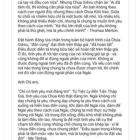
cả tay và đầu con nữa”. Nhưng Chúa Giêsu chặn lại: “Ai đã
tắm rồi, thì không cần phải rửa nữa!”. Ân ban không theo
cách con người đòi, nhưng theo cách Chúa Kitô trao. Giữa
từ chối và chiếm hữu chỉ là một bước rất nhỏ. Và nhiều khi,
không phải thiếu thiện chí, nhưng là chúng ta muốn tình yêu
theo cách của mình. “Kẻ thù lớn nhất của tình yêu không
phải là thù ghét, mà là yêu chính mình!” - Thomas Merton.
Đặt hành động rửa chân trong toàn bộ hành trình của Chúa
Giêsu, “đến cùng” đạt đỉnh trên thập giá: “đã hoàn tất”.
Điều được diễn tả trong bữa tiệc sẽ hoàn tất trên thập giá.
Ở đó, tình yêu đi tới tận cùng của nó: không giữ lại gì - và
cũng không để ai đứng ngoài phần của mình. Không ai
được đứng ngoài tình yêu đã đi đến cùng. Và nếu còn một
nơi nào trong lòng chúng ta chưa được chạm tới, thì chính
nơi đó vẫn còn đứng ngoài phần của Ngài.
Anh Chị em,
“Chỉ có tình yêu mới đáng tin!”. Từ Tiệc Ly đến Tiệc Thập
Giá, tình yêu của Chúa Kitô thật đáng tin. Ngài không chỉ
dạy chúng ta yêu, nhưng dạy chúng ta yêu theo cách cúi
xuống và hiến trao đến cùng. Khi dám để Ngài rửa, dám để
Ngài yêu theo cách của Ngài, chúng ta mới thực sự hiệp
thông với Ngài. Và trong đời sống, điều khó nhất không phải
là làm điều lớn lao, nhưng là để một tình yêu rất cụ thể
chạm tới đến cùng những chỗ chúng ta còn khép lại - vì lẽ
‘chưa đến cùng, chưa chung phần’. “Điều quan trọng không
phải là tầm mức việc ta làm, mà là lượng tình yêu ta đặt vào
đó!” - Mẹ Têrêxa.