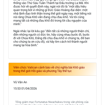
thống vào Thứ Sáu Tuần Thánh tại Đấu trường La Mã. Khi
được hỏi về quyết định này, ngài nói đó là "một dấu hiệu
quan trọng bởi vì những gì Đức Giáo Hoàng đại diện: một
nhà lãnh đạo tinh thần trong thế giới ngày nay, một tiếng nói
nói rằng Chúa Kitô vẫn đang chịu đau khổ. Và tôi cũng
mang tất cả những đau khổ đó trong lời cầu nguyện của
mình."
Ngài nhắc lại lời kêu gọi "đến tất cả những người thiện chí,
đến những người có đức tin, hãy cùng nhau bước đi, bước
đi với Chúa Kitô, Đấng đã chịu đau khổ vì chúng ta, để ban
cho chúng ta ơn cứu độ, và hãy tìm cách trở thành người
mang lại hòa bình."
Viên chức Vatican cảnh báo về chủ nghĩa bài Kitô giáo
trong thế giới Hồi giáo và phương Tây thế tục
Vũ Văn An
15:53 01/04/2026
Tổng giám mục Fortunatus Nwachukwu trong văn phòng của