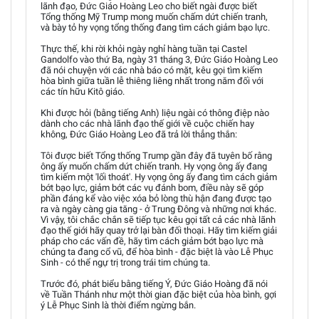
lãnh đạo, Đức Giáo Hoàng Leo cho biết ngài được biết
Tổng thống Mỹ Trump mong muốn chấm dứt chiến tranh,
và bày tỏ hy vọng tổng thống đang tìm cách giảm bạo lực.
Thực thế, khi rời khỏi ngày nghỉ hàng tuần tại Castel
Gandolfo vào thứ Ba, ngày 31 tháng 3, Đức Giáo Hoàng Leo
đã nói chuyện với các nhà báo có mặt, kêu gọi tìm kiếm
hòa bình giữa tuần lễ thiêng liêng nhất trong năm đối với
các tín hữu Kitô giáo.
Khi được hỏi (bằng tiếng Anh) liệu ngài có thông điệp nào
dành cho các nhà lãnh đạo thế giới về cuộc chiến hay
không, Đức Giáo Hoàng Leo đã trả lời thẳng thắn:
Tôi được biết Tổng thống Trump gần đây đã tuyên bố rằng
ông ấy muốn chấm dứt chiến tranh. Hy vọng ông ấy đang
tìm kiếm một 'lối thoát'. Hy vọng ông ấy đang tìm cách giảm
bớt bạo lực, giảm bớt các vụ đánh bom, điều này sẽ góp
phần đáng kể vào việc xóa bỏ lòng thù hận đang được tạo
ra và ngày càng gia tăng - ở Trung Đông và những nơi khác.
Vì vậy, tôi chắc chắn sẽ tiếp tục kêu gọi tất cả các nhà lãnh
đạo thế giới hãy quay trở lại bàn đối thoại. Hãy tìm kiếm giải
pháp cho các vấn đề, hãy tìm cách giảm bớt bạo lực mà
chúng ta đang cổ vũ, để hòa bình - đặc biệt là vào Lễ Phục
Sinh - có thể ngự trị trong trái tim chúng ta.
Trước đó, phát biểu bằng tiếng Ý, Đức Giáo Hoàng đã nói
về Tuần Thánh như một thời gian đặc biệt của hòa bình, gợi
ý Lễ Phục Sinh là thời điểm ngừng bắn.