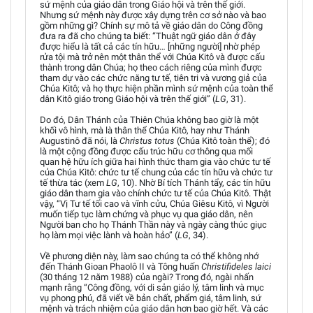
sứ mệnh của giáo dân trong Giáo hội và trên thế giới.
Nhưng sứ mệnh này được xây dựng trên cơ sở nào và bao
gồm những gì? Chính sự mô tả về giáo dân do Công đồng
đưa ra đã cho chúng ta biết: “Thuật ngữ giáo dân ở đây
được hiểu là tất cả các tín hữu… [những người] nhờ phép
rửa tội mà trở nên một thân thể với Chúa Kitô và được cấu
thành trong dân Chúa; họ theo cách riêng của mình được
tham dự vào các chức năng tư tế, tiên tri và vương giả của
Chúa Kitô; và họ thực hiện phần mình sứ mệnh của toàn thể
dân Kitô giáo trong Giáo hội và trên thế giới” (
LG
, 31).
Do đó, Dân Thánh của Thiên Chúa không bao giờ là một
khối vô hình, mà là thân thể Chúa Kitô, hay như Thánh
Augustinô đã nói, là
Christus totus
(Chúa Kitô toàn thể); đó
là một cộng đồng được cấu trúc hữu cơ thông qua mối
quan hệ hữu ích giữa hai hình thức tham gia vào chức tư tế
của Chúa Kitô: chức tư tế chung của các tín hữu và chức tư
tế thừa tác (xem
LG
, 10). Nhờ Bí tích Thánh tẩy, các tín hữu
giáo dân tham gia vào chính chức tư tế của Chúa Kitô. Thật
vậy, “Vị Tư tế tối cao và vĩnh cửu, Chúa Giêsu Kitô, vì Người
muốn tiếp tục làm chứng và phục vụ qua giáo dân, nên
Người ban cho họ Thánh Thần này và ngày càng thúc giục
họ làm mọi việc lành và hoàn hảo” (
LG
, 34).
Về phương diện này, làm sao chúng ta có thể không nhớ
đến Thánh Gioan Phaolô II và Tông huấn
Christifideles laici
(30 tháng 12 năm 1988) của ngài? Trong đó, ngài nhấn
mạnh rằng “Công đồng, với di sản giáo lý, tâm linh và mục
vụ phong phú, đã viết về bản chất, phẩm giá, tâm linh, sứ
mệnh và trách nhiệm của giáo dân hơn bao giờ hết. Và các