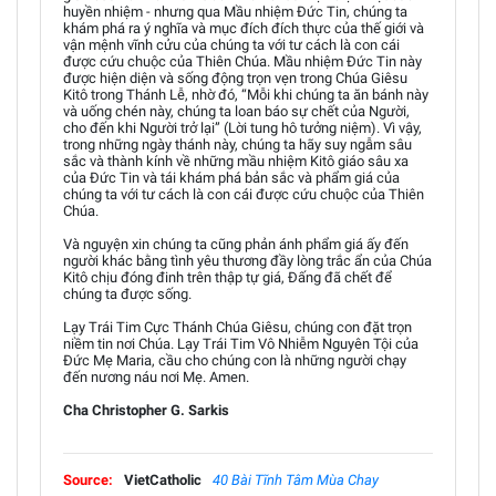
huyền nhiệm - nhưng qua Mầu nhiệm Đức Tin, chúng ta
khám phá ra ý nghĩa và mục đích đích thực của thế giới và
vận mệnh vĩnh cửu của chúng ta với tư cách là con cái
được cứu chuộc của Thiên Chúa. Mầu nhiệm Đức Tin này
được hiện diện và sống động trọn vẹn trong Chúa Giêsu
Kitô trong Thánh Lễ, nhờ đó, “Mỗi khi chúng ta ăn bánh này
và uống chén này, chúng ta loan báo sự chết của Người,
cho đến khi Người trở lại” (Lời tung hô tưởng niệm). Vì vậy,
trong những ngày thánh này, chúng ta hãy suy ngẫm sâu
sắc và thành kính về những mầu nhiệm Kitô giáo sâu xa
của Đức Tin và tái khám phá bản sắc và phẩm giá của
chúng ta với tư cách là con cái được cứu chuộc của Thiên
Chúa.
Và nguyện xin chúng ta cũng phản ánh phẩm giá ấy đến
người khác bằng tình yêu thương đầy lòng trắc ẩn của Chúa
Kitô chịu đóng đinh trên thập tự giá, Đấng đã chết để
chúng ta được sống.
Lạy Trái Tim Cực Thánh Chúa Giêsu, chúng con đặt trọn
niềm tin nơi Chúa. Lạy Trái Tim Vô Nhiễm Nguyên Tội của
Đức Mẹ Maria, cầu cho chúng con là những người chạy
đến nương náu nơi Mẹ. Amen.
Cha Christopher G. Sarkis
Source:
VietCatholic
40 Bài Tĩnh Tâm Mùa Chay