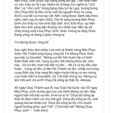
Nến Phục Sinh được đặt trang trong lên giá. Trên thân Nến
có các mẫu tự Hy Lạp: Alpha và Omega (có nghĩa là “chữ
đầu” và “chữ cuối” trong bảng mẫu tự Hy Lạp), tượng trưng
cho Chúa Kitô là đầu và là cuối (là nguyên thủy và cùng
đích) của tất cả mọi tạo vật. Nến cũng được đánh dấu theo
năm, năm nay là năm 2026. Chủ tế xông hương Nến Phục
Sinh cho thấy sự tôn kính đặc biệt: Đức Kitô thực sự hiện
diện như ánh sáng dẫn đường cho nhân loại. Nến ấy sẽ
cháy trong suốt mùa Phục Sinh, nhắc chúng ta rằng Chúa
đang sống và đang ở giữa chúng ta.
Tin Mừng được công bố
Sau nghi thức làm phép Lửa mới và thánh sáng Nến Phục
Sinh, Hội Thánh long trọng công bố Tin Mừng Phục Sinh
qua bài ca Exsultet: “Mừng vui lên hỡi muôn lớp cơ binh
thiên thần trên trời. Cùng vui lên, hỡi những thừa tác viên
này… Và vui lên, toàn trái đất vui lên … tất cả vũ trụ đều hân
hoan… Cùng vui lên, ôi Mẹ Hội Thánh vui lên…khắp nơi trong
cung điện này hòa vang lên ngàn muôn tiếng ca reo mừng
của nhân trần”(x.Exsultet). Cả Trời Đất mừng vui. Mừng vui
lên! Hỡi anh chị em!!! Chúa đã sống lại thật rồi. Alleluia.
40 ngày Chay Thánh qua đi, nay Giáo hội bước vào 50 ngày
Mùa Phục sinh và kêu gọi con cái mình Mừng vui lên. Này
người trần hỡi hãy vui lên, Al-lê-lui-a! Vì “Chúa đã sống lại
thật rồi đem niềm vui cho thế giới. Chúa đã sống lại rồi, vinh
quang tỏa lan khắp nơi. Chúa đã sống lại rồi, cho muôn
người hưởng phúc quê Trời”. (Trích bài hát “Mừng Chúa
Phục sinh” – Tuấn Kim).