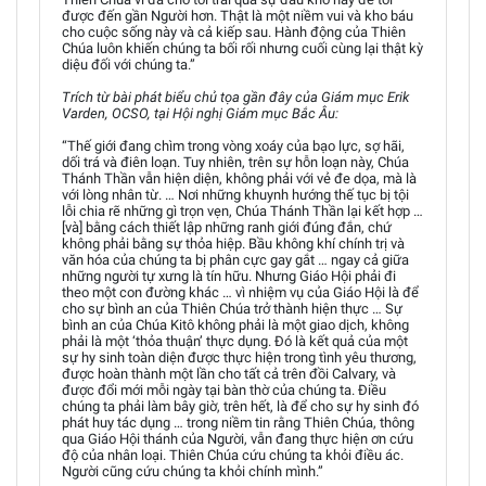
được đến gần Người hơn. Thật là một niềm vui và kho báu
cho cuộc sống này và cả kiếp sau. Hành động của Thiên
Chúa luôn khiến chúng ta bối rối nhưng cuối cùng lại thật kỳ
diệu đối với chúng ta.”
Trích từ bài phát biểu chủ tọa gần đây của Giám mục Erik
Varden, OCSO, tại Hội nghị Giám mục Bắc Âu:
“Thế giới đang chìm trong vòng xoáy của bạo lực, sợ hãi,
dối trá và điên loạn. Tuy nhiên, trên sự hỗn loạn này, Chúa
Thánh Thần vẫn hiện diện, không phải với vẻ đe dọa, mà là
với lòng nhân từ. … Nơi những khuynh hướng thế tục bị tội
lỗi chia rẽ những gì trọn vẹn, Chúa Thánh Thần lại kết hợp …
[và] bằng cách thiết lập những ranh giới đúng đắn, chứ
không phải bằng sự thỏa hiệp. Bầu không khí chính trị và
văn hóa của chúng ta bị phân cực gay gắt … ngay cả giữa
những người tự xưng là tín hữu. Nhưng Giáo Hội phải đi
theo một con đường khác … vì nhiệm vụ của Giáo Hội là để
cho sự bình an của Thiên Chúa trở thành hiện thực … Sự
bình an của Chúa Kitô không phải là một giao dịch, không
phải là một ‘thỏa thuận’ thực dụng. Đó là kết quả của một
sự hy sinh toàn diện được thực hiện trong tình yêu thương,
được hoàn thành một lần cho tất cả trên đồi Calvary, và
được đổi mới mỗi ngày tại bàn thờ của chúng ta. Điều
chúng ta phải làm bây giờ, trên hết, là để cho sự hy sinh đó
phát huy tác dụng … trong niềm tin rằng Thiên Chúa, thông
qua Giáo Hội thánh của Người, vẫn đang thực hiện ơn cứu
độ của nhân loại. Thiên Chúa cứu chúng ta khỏi điều ác.
Người cũng cứu chúng ta khỏi chính mình.”