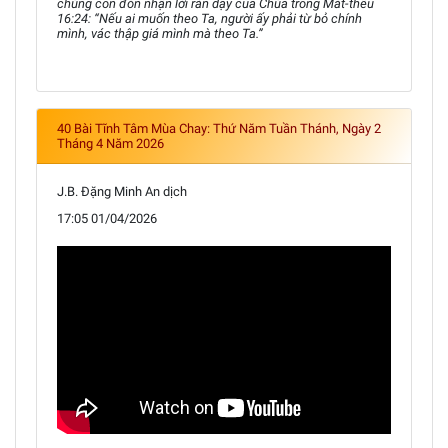
chúng con đón nhận lời răn dạy của Chúa trong Mát-thêu
16:24: “Nếu ai muốn theo Ta, người ấy phải từ bỏ chính
mình, vác thập giá mình mà theo Ta.”
40 Bài Tĩnh Tâm Mùa Chay: Thứ Năm Tuần Thánh, Ngày 2
Tháng 4 Năm 2026
J.B. Đặng Minh An dịch
17:05 01/04/2026