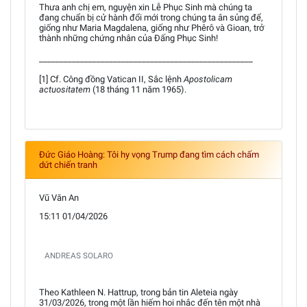
Thưa anh chị em, nguyện xin Lễ Phục Sinh mà chúng ta
đang chuẩn bị cử hành đổi mới trong chúng ta ân sủng để,
giống như Maria Magdalena, giống như Phêrô và Gioan, trở
thành những chứng nhân của Đấng Phục Sinh!
____________________________________________________
[1] Cf. Công đồng Vatican II, Sắc lệnh
Apostolicam
actuositatem
(18 tháng 11 năm 1965).
Đức Giáo Hoàng: Tôi hy vọng Trump đang tìm cách chấm
dứt chiến tranh
Vũ Văn An
15:11 01/04/2026
ANDREAS SOLARO
Theo Kathleen N. Hattrup, trong bản tin Aleteia ngày
31/03/2026, trong một lần hiếm hoi nhắc đến tên một nhà