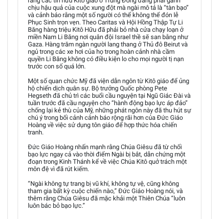
rằng các tín hữu Kitô giáo ở Trung Đông đang phải gánh
chịu hậu quả của cuộc xung đột mà ngài mô tả là “tàn bạo”
và cảnh báo rằng một số người có thể không thể đón lễ
Phục Sinh trọn vẹn. Theo Caritas và Hội Hồng Thập Tự Li
Băng hàng triệu Kitô Hữu đã phải bỏ nhà cửa chạy loạn ở
miền Nam Li Băng nơi quân đội Israel thề sẽ san bằng như
Gaza. Hàng trăm ngàn người lang thang ở Thủ đô Beirut và
ngủ trong các xe hơi của họ trong hoàn cảnh nhà cầm
quyền Li Băng không có điều kiện lo cho mọi người tị nạn
trước con số quá lớn.
Một số quan chức Mỹ đã viện dẫn ngôn từ Kitô giáo để ủng
hộ chiến dịch quân sự. Bộ trưởng Quốc phòng Pete
Hegseth đã chủ trì các buổi cầu nguyện tại Ngũ Giác Đài và
tuần trước đã cầu nguyện cho “hành động bạo lực áp đảo”
chống lại kẻ thù của Mỹ, những phát ngôn này đã thu hút sự
chú ý trong bối cảnh cảnh báo rộng rãi hơn của Đức Giáo
Hoàng về việc sử dụng tôn giáo để hợp thức hóa chiến
tranh.
Đức Giáo Hoàng nhấn mạnh rằng Chúa Giêsu đã từ chối
bạo lực ngay cả vào thời điểm Ngài bị bắt, dẫn chứng một
đoạn trong Kinh Thánh kể về việc Chúa Kitô quở trách một
môn đệ vì đã rút kiếm.
“Ngài không tự trang bị vũ khí, không tự vệ, cũng không
tham gia bất kỳ cuộc chiến nào,” Đức Giáo Hoàng nói, và
thêm rằng Chúa Giêsu đã mặc khải một Thiên Chúa “luôn
luôn bác bỏ bạo lực.”