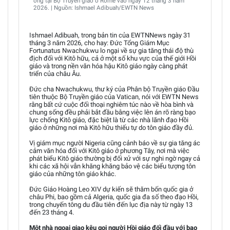
ông tại Bộ Truyền giáo ở Rome vào ngày 12 tháng 3 năm
2026. | Nguồn: Ishmael Adibuah/EWTN News
Ishmael Adibuah, trong bản tin của EWTNNews ngày 31
tháng 3 năm 2026, cho hay: Đức Tổng Giám Mục
Fortunatus Nwachukwu lo ngại về sự gia tăng thái độ thù
địch đối với Kitô hữu, cả ở một số khu vực của thế giới Hồi
giáo và trong nền văn hóa hậu Kitô giáo ngày càng phát
triển của châu Âu.
Đức cha Nwachukwu, thư ký của Phân bộ Truyền giáo Đầu
tiên thuộc Bộ Truyền giáo của Vatican, nói với EWTN News
rằng bất cứ cuộc đối thoại nghiêm túc nào về hòa bình và
chung sống đều phải bắt đầu bằng việc lên án rõ ràng bạo
lực chống Kitô giáo, đặc biệt là từ các nhà lãnh đạo Hồi
giáo ở những nơi mà Kitô hữu thiếu tự do tôn giáo đầy đủ.
Vị giám mục người Nigeria cũng cảnh báo về sự gia tăng ác
cảm văn hóa đối với Kitô giáo ở phương Tây, nơi mà việc
phát biểu Kitô giáo thường bị đối xử với sự nghi ngờ ngay cả
khi các xã hội vẫn khăng khăng bảo vệ các biểu tượng tôn
giáo của những tôn giáo khác.
Đức Giáo Hoàng Leo XIV dự kiến sẽ thăm bốn quốc gia ở
châu Phi, bao gồm cả Algeria, quốc gia đa số theo đạo Hồi,
trong chuyến tông du đầu tiên đến lục địa này từ ngày 13
đến 23 tháng 4.
Một nhà ngoại giao kêu gọi người Hồi giáo đối đầu với bạo