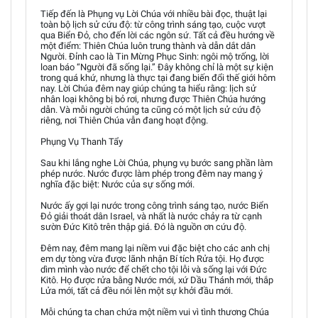
Tiếp đến là Phụng vụ Lời Chúa với nhiều bài đọc, thuật lại
toàn bộ lịch sử cứu độ: từ công trình sáng tạo, cuộc vượt
qua Biển Đỏ, cho đến lời các ngôn sứ. Tất cả đều hướng về
một điểm: Thiên Chúa luôn trung thành và dẫn dắt dân
Người. Đỉnh cao là Tin Mừng Phục Sinh: ngôi mộ trống, lời
loan báo “Người đã sống lại.” Đây không chỉ là một sự kiện
trong quá khứ, nhưng là thực tại đang biến đổi thế giới hôm
nay. Lời Chúa đêm nay giúp chúng ta hiểu rằng: lịch sử
nhân loại không bị bỏ rơi, nhưng được Thiên Chúa hướng
dẫn. Và mỗi người chúng ta cũng có một lịch sử cứu độ
riêng, nơi Thiên Chúa vẫn đang hoạt động.
Phụng Vụ Thanh Tẩy
Sau khi lắng nghe Lời Chúa, phụng vụ bước sang phần làm
phép nước. Nước được làm phép trong đêm nay mang ý
nghĩa đặc biệt: Nước của sự sống mới.
Nước ấy gợi lại nước trong công trình sáng tạo, nước Biển
Đỏ giải thoát dân Israel, và nhất là nước chảy ra từ cạnh
sườn Đức Kitô trên thập giá. Đó là nguồn ơn cứu độ.
Đêm nay, đêm mang lại niềm vui đặc biệt cho các anh chị
em dự tòng vừa được lãnh nhận Bí tích Rửa tội. Họ được
dìm mình vào nước để chết cho tội lỗi và sống lại với Đức
Kitô. Họ được rửa bằng Nước mới, xứ Dầu Thánh mới, thắp
Lửa mới, tất cả đều nói lên một sự khởi đầu mới.
Mỗi chúng ta chan chứa một niềm vui vì tình thương Chúa