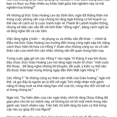
bạn có thực sự thấy nhiều sự khác biệt giữa trải nghiệm này và trải
nghiệm kia không?”.
Về những gì Đức Giáo Hoàng Leo dự định làm, ngài đã thẳng thắn nói
trong cuộc phỏng vấn của chúng tôi rằng ngài không có kế hoạch cụ
thể nào về cách xử lý cuộc tranh luận về Thánh lễ Latinh truyền thống,
nhưng sẽ tiếp cận vấn đề với tinh thần “đồng nghị”, bằng cách ngồi lại
và lắng nghe tất cả các bên.
Việc lắng nghe ý kiến – về phụng vụ và nhiều vấn đề khác – chính là
điều mà Đức Giáo Hoàng Leo hướng đến trong công nghị sắp tới, bằng
cách thực hiện lời hứa coi Hồng Y đoàn như những cộng sự và cố vấn
thân cận của mình khi cân nhắc những vấn đề quan trọng hiện nay.
Trong cuộc gặp gỡ với các Hồng Y vào ngày 10 tháng 5 sau khi được
bầu chọn, Đức Giáo Hoàng Leo nói rằng ngài muốn tổ chức “một cuộc
đối thoại… để lắng nghe những lời khuyên, đề xuất, ý kiến cụ thể nào
đã được thảo luận trong những ngày dẫn đến Mật nghị Hồng Y.”
Các Hồng Y “là những cộng sự thân cận nhất của Giáo hoàng,” ngài nói
thế, và gọi đây là nguồn an ủi đối với ngài “khi chấp nhận một gánh
nặng rõ ràng vượt xa khả năng hạn chế của tôi, cũng như đối với bất cứ
ai trong chúng ta.”
Ngài nói: “Sự hiện diện của các ngài nhắc nhở tôi rằng Chúa, Đấng đã
giao phó cho tôi sứ mệnh này, sẽ không bỏ rơi tôi một mình trong việc
gánh vác trách nhiệm này. Trên hết, tôi biết rằng tôi luôn có thể trông
cậy vào sự giúp đỡ của Người”.