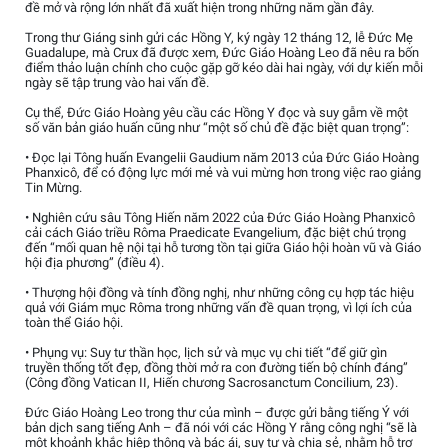
đề mở và rộng lớn nhất đã xuất hiện trong những năm gần đây.
Trong thư Giáng sinh gửi các Hồng Y, ký ngày 12 tháng 12, lễ Đức Mẹ
Guadalupe, mà Crux đã được xem, Đức Giáo Hoàng Leo đã nêu ra bốn
điểm thảo luận chính cho cuộc gặp gỡ kéo dài hai ngày, với dự kiến mỗi
ngày sẽ tập trung vào hai vấn đề.
Cụ thể, Đức Giáo Hoàng yêu cầu các Hồng Y đọc và suy gẫm về một
số văn bản giáo huấn cũng như “một số chủ đề đặc biệt quan trọng”:
• Đọc lại Tông huấn Evangelii Gaudium năm 2013 của Đức Giáo Hoàng
Phanxicô, để có động lực mới mẻ và vui mừng hơn trong việc rao giảng
Tin Mừng.
• Nghiên cứu sâu Tông Hiến năm 2022 của Đức Giáo Hoàng Phanxicô
cải cách Giáo triều Rôma Praedicate Evangelium, đặc biệt chú trọng
đến “mối quan hệ nội tại hỗ tương tồn tại giữa Giáo hội hoàn vũ và Giáo
hội địa phương” (điều 4).
• Thượng hội đồng và tính đồng nghị, như những công cụ hợp tác hiệu
quả với Giám mục Rôma trong những vấn đề quan trọng, vì lợi ích của
toàn thể Giáo hội.
• Phụng vụ: Suy tư thần học, lịch sử và mục vụ chi tiết “để giữ gìn
truyền thống tốt đẹp, đồng thời mở ra con đường tiến bộ chính đáng”
(Công đồng Vatican II, Hiến chương Sacrosanctum Concilium, 23).
Đức Giáo Hoàng Leo trong thư của mình – được gửi bằng tiếng Ý với
bản dịch sang tiếng Anh – đã nói với các Hồng Y rằng công nghị “sẽ là
một khoảnh khắc hiệp thông và bác ái, suy tư và chia sẻ, nhằm hỗ trợ