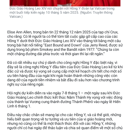
Đức Giáo Hoàng Leo XIV nói chuyện với Hồng Y đoàn tại Vatican trong
một buổi tiếp kiến ngày 10 tháng 5 năm 2025. (Nguồn: Truyền thông
Vatican.)
Elise Ann Allen, trong bản tin 22 tháng 12 năm 2025 của tạp chí Crux,
cho rằng: Có lẽ người ta có thể tóm tắt cuộc gặp gỡ cấp cao của các
Hồng Y dưới thời Đức Giáo Hoàng Leo XIV vào tháng tới bằng một câu
trong bài hát nổi tiếng “East Bound and Down” của Jerry Reed, được sử
dụng trong bộ phim Smokey and the Bandit năm 1977: “Chúng ta còn
một chặng đường dài phía trước và thời gian thì lại rất ngắn.”
Đã có rất nhiều sự chú ý dành cho công nghị Hồng Y đặc biệt này, vì
đây sẽ là công nghị Hồng Y đầu tiên của Đức Giáo Hoàng Leo kể từ khi
đắc cử và được kỳ vọng sẽ cung cấp một kế hoạch chi tiết cho một số
ưu tiên hàng đầu của ngài khi ngài hoàn thành những công việc còn
dang dở của người tiền nhiệm và bắt đầu đi sâu hơn vào chương trình
nghị sự của riêng ngài.
Hội nghị dự kiến diễn ra vào ngày 7-8 tháng 1 – một ngày sau khi Đức
Giáo Hoàng Leo chính thức kết thúc Năm Thánh Hy vọng với việc đóng
cửa thánh tại Vương cung thánh đường Thánh Phêrô vào ngày lễ Hiển
Linh 6 tháng 1.
Điều này chắc chắn sẽ mang lại cho các Hồng Y, và cả thế giới, những
hiểu biết quan trọng về tư tưởng và ưu tiên của vị giáo hoàng mới,
nhưng nó cũng có thể là một thách thức đối với các Hồng Y, những
người chỉ có hai ngày để thảo luận và chia sẻ quan điểm về một số chủ