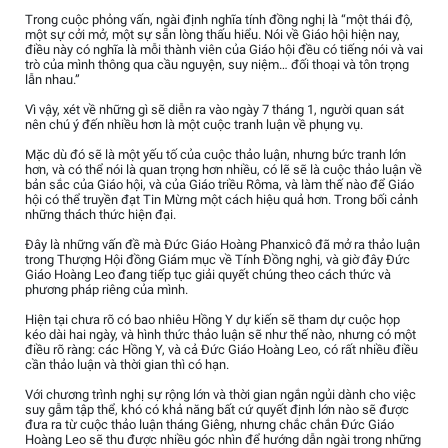
Trong cuộc phỏng vấn, ngài định nghĩa tính đồng nghị là “một thái độ,
một sự cởi mở, một sự sẵn lòng thấu hiểu. Nói về Giáo hội hiện nay,
điều này có nghĩa là mỗi thành viên của Giáo hội đều có tiếng nói và vai
trò của mình thông qua cầu nguyện, suy niệm… đối thoại và tôn trọng
lẫn nhau.”
Vì vậy, xét về những gì sẽ diễn ra vào ngày 7 tháng 1, người quan sát
nên chú ý đến nhiều hơn là một cuộc tranh luận về phụng vụ.
Mặc dù đó sẽ là một yếu tố của cuộc thảo luận, nhưng bức tranh lớn
hơn, và có thể nói là quan trọng hơn nhiều, có lẽ sẽ là cuộc thảo luận về
bản sắc của Giáo hội, và của Giáo triều Rôma, và làm thế nào để Giáo
hội có thể truyền đạt Tin Mừng một cách hiệu quả hơn. Trong bối cảnh
những thách thức hiện đại.
Đây là những vấn đề mà Đức Giáo Hoàng Phanxicô đã mở ra thảo luận
trong Thượng Hội đồng Giám mục về Tính Đồng nghị, và giờ đây Đức
Giáo Hoàng Leo đang tiếp tục giải quyết chúng theo cách thức và
phương pháp riêng của mình.
Hiện tại chưa rõ có bao nhiêu Hồng Y dự kiến sẽ tham dự cuộc họp
kéo dài hai ngày, và hình thức thảo luận sẽ như thế nào, nhưng có một
điều rõ ràng: các Hồng Y, và cả Đức Giáo Hoàng Leo, có rất nhiều điều
cần thảo luận và thời gian thì có hạn.
Với chương trình nghị sự rộng lớn và thời gian ngắn ngủi dành cho việc
suy gẫm tập thể, khó có khả năng bất cứ quyết định lớn nào sẽ được
đưa ra từ cuộc thảo luận tháng Giêng, nhưng chắc chắn Đức Giáo
Hoàng Leo sẽ thu được nhiều góc nhìn để hướng dẫn ngài trong những