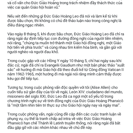
và cố vấn cho Đức Giáo Hoàng trong trách nhiệm đầy thách thức của
việc cai quản Giáo hội hoàn vũ.”
Nếu xét đến những gì Đức Giáo Hoàng Leo đã nói và làm kể từ khi
được bầu chọn, thì không có chủ đề thảo luận nào trong công nghị là
điều đáng ngạc nhiên.
Vào ngày 8 tháng 5, khi được bầu chọn, Đức Giáo Hoàng Leo đã chỉ ra
rằng ngài dự định tiếp tục con đường đồng nghị của người tiền nhiệm,
nói rằng, “chúng ta muốn trở thành một Giáo hội đồng nghị, một Giáo
hội tiến về phía trước” và cùng nhau tìm kiếm hòa bình, và gần gũi với
người nghèo và người đau khổ.
Trong cuộc gặp với các Hồng Y ngày 10 tháng 5, chỉ hai ngày sau khi
đắc cử, ngài đã chỉ ra Evangelii Gaudium như một bản phác thảo “xuất
sắc” về hướng đi mà Giáo hội đã theo đuổi kể từ Công đồng Vatican II
năm 1962-1965, một hướng đi mà ngài nói rằng mình cảm thấy được
kêu gọi để tiếp tục.
Tương tự, trong cuộc phỏng vấn độc quyền với tôi (Alise Allen) cho
cuốn tiểu sử gần đây của tôi về ngài, León XIV: ciudadano del mundo,
misionero del siglo XXI, Đức Leo đã ca ngợi một số yếu tố trong
chương trình nghị sự về tính đồng nghị của Đức Giáo Hoàng Phanxicô
là “một tầm nhìn tiên tri thực sự cho Giáo hội ngày nay và ngày mai”.
Trong cuộc phỏng vấn, ngài cũng đề cập đến các cuộc tranh luận về
phụng vụ, cụ thể là tranh chấp ad intra về việc Đức Giáo Hoàng
Phanxicô hạn chế Thánh lễ Latinh truyền thống, nói rằng ngài đã bắt
đầu gặp gỡ với các nhóm khác nhau về chủ đề này.