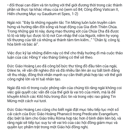
• đối thoại can đảm và tin tưởng với thế giới đương thời trong các thành
phần và thực tại khác nhau của nó (xem số 84; Công đồng Vatican II,
Hiến chương Mục vụ Gaudium et Spes, 1-2)
Ngài nói: “Đây là những nguyên tắc Tin Mừng luôn luôn truyền cảm
hứng và hướng dẫn đời sống và hoạt động của Gia đình Thiên Chúa.
Trong những giá trị này, dung mạo thương xót của Chúa Cha đã được
tỏ lộ và tiếp tục được tỏ lộ nơi Con nhập thể của Người, niềm hy vọng
tối thượng của tất cả những ai thành tâm tìm kiếm…” “Chân lý, công lý,
hòa bình và bác ái”.
Việc đọc kỹ lại những điểm này có thể cho thấy hướng đi mà cuộc thảo
luận của các Hồng Y vào tháng Giêng có thể sẽ theo.
Đức Giáo Hoàng Leo đã công bố bức thư tông đồ đầu tiên của ngài,
Dilexi te, về vấn đề nghèo đói và đã nhiều lần lên án sự bất bình đẳng
về thu nhập, đồng thời nhấn mạnh sự cần thiết phải hợp tác với thế giới
công nghệ lớn và trí tuệ nhân tạo.
Ngài đã nói rõ trong cuộc phỏng vấn của chúng tôi rằng ngài không coi
việc giải quyết các vấn đề của thế giới là vai trò của mình, mà là để
khuyến khích các Kitô hữu trong đức tin và trong việc rao giảng Tin
Mừng một cách vui tươi.
Đức Giáo Hoàng Leo cũng cho biết ngài đặt mục tiêu tiếp tục một số
cải cách của Đức Giáo Hoàng Phanxicô trong Predicate Evangelium,
đặc biệt là làm cho Giáo triều Rôma hợp tác hơn ở bình diện liên bộ, và
rằng ngài sẽ tiếp tục suy tư về vai trò của các hội đồng giám mục và
quyền lực phẩm trật trong một Giáo hội đồng nghị.