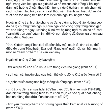
Công nghị đầu tiên của Đức Giáo Hoàng Leo là bước đi đầu tiên của
ngài trong việc kêu gọi sự giúp đỡ và hỗ trợ của các Hồng Y khi ngài
đánh giá hướng đi cần thực hiện trong việc điều hành chính phủ một
cách nghiêm túc hơn, sau khi kết thúc năm thánh và nhiều dự án, đề
xuất còn tồn đọng trên bàn làm việc của ngài khi nhậm chức.
Ngoài những tranh chấp phụng vụ đang diễn ra, Đức Giáo Hoàng Leo
đã hé lộ chương trình nghị sự của ngài cho công nghị trong cuộc gặp
với các Hồng Y ngày 10 tháng 5, nói với họ rằng ngài muốn họ đổi mới
“cam kết trọn vẹn” của mình đối với con đường đã được lựa chọn sau
Công đồng Vatican II.
“Đức Giáo Hoàng Phanxicô đã trình bày một cách tài tình và cụ thể
điều đó trong Tông huấn Evangelii Gaudium,” ngài nói, và nhấn mạnh
một số “điểm cơ bản” của văn kiện này.
Ngài nói, những điểm này bao gồm:
• trở lại vị trí tối cao của Chúa Kitô trong việc rao giảng (xem số 11)
• sự hoán cải truyền giáo của toàn thể cộng đồng Kitô giáo (xem số 9)
• sự phát triển trong tính hiệp thông và đồng nghị (xem số 33)
• chú trọng đến sensus fidei 9Ca3m thức đức tin) (xem số 119-120),
đặc biệt là trong những hình thức chân thực và bao quát nhất, chẳng
hạn như lòng đạo đức bình dân (xem số 123)
• tình yêu thương chăm sóc những người thấp kém nhất và bị ruồng bỏ
(xem số 53)