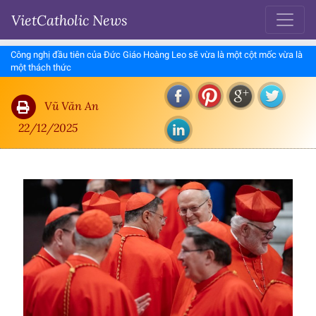
VietCatholic News
Công nghị đầu tiên của Đức Giáo Hoàng Leo sẽ vừa là một cột mốc vừa là
một thách thức
Vũ Văn An
22/12/2025