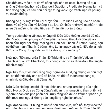
Cho đến nay, việc đưa tin về công nghị sắp tới có xu hướng bỏ qua
những điểm rộng hơn của Evangelii Gaudium, Predicate Evangelium và
tính đồng nghị, và hầu như chỉ tập trung vào cuộc tranh luận về phụng
vụ truyền thống.
Không có gì bí mật kể từ khi được bầu, Đức Giáo Hoàng Leo đã nhận
được vô số yêu cầu, và không ít áp lực, từ nhiều nhóm và cá nhân khác
nhau để mở rộng lại việc tiếp cận Thánh lễ truyền thống.
Trong cuộc phỏng vấn của chúng tôi, Đức Giáo Hoàng Leo đã đề cập
đến “cuộc chiến phụng vụ” đang diễn ra trong Giáo Hội Công Giáo
hoàn cầu, ngài nói rằng “mọi người luôn nói ‘Thánh lễ Latinh’. Vâng, bạn
có thể cử hành Thánh lễ bằng tiếng Latinh ngay bây giờ. Nếu đó là nghi
thức của Công đồng Vatican II thì không có vấn đề gì.”
Ngài nói: “Rõ ràng, giữa Thánh lễ Tridentine và Thánh lễ Vatican II,
Thánh lễ của Đức Phaolô VI, tôi không chắc nó sẽ đi về đâu. Rõ ràng là
rất phức tạp”.
Ngài bày tỏ sự tiếc nuối rằng “mọi người đã sử dụng phụng vụ như một
cái cớ để thúc đẩy các chủ đề khác. Nó đã trở thành một công cụ
chính trị, và điều đó thật đáng tiếc.”
Đức Giáo Hoàng Leo đổ lỗi một phần cho những lạm dụng của nghi
thức Novus Ordo sau Công đồng Vatican II, nhưng cũng than phiền về
sự cực đoan của phe phản đối, lưu ý rằng vấn đề đã trở nên “phân cực
đến mức mọi người không sẵn lòng lắng nghe lẫn nhau.”
Ngài đặt câu hỏi: “Chúng ta đã trở nên phân cực, đến nỗi thay vì có thể
nói, nếu chúng ta cử hành phụng vụ Vatican II một cách đúng đắn, liệu