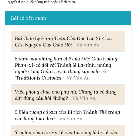
quyết định cuối cùng mà ngài sẽ đưa ra.
Bài có liên quan
Bài Giáo Lý Hàng Tuần Của Đức Leo Xiv: Lời
Cầu Nguyện Của Giáo Hội
Vũ Văn An
5 năm sau những hạn chế của Đức Giáo Hoàng
Phan-xi-cô đối với Thánh lễ La-tinh, những
người Công Giáo truyền thống suy nghĩ về
‘Traditionis Custodes’
Vũ Văn An
Việc phong chức cho phụ nữ: Chúng ta có đang
đặt đúng câu hỏi không?
Vũ Văn An
5 Biểu tượng cổ xưa của Bí tích Thánh Thể trong
các hang tọai đoại
Vũ Văn An
Ý nghĩa của câu Hy Lễ của tôi cũng là hy lễ của