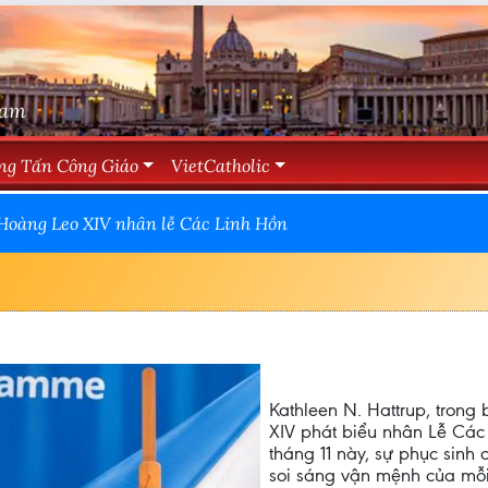
Nam
ng Tấn Công Giáo
VietCatholic
 Hoàng Leo XIV nhân lễ Các Linh Hồn
Kathleen N. Hattrup, trong 
XIV phát biểu nhân Lễ Các
tháng 11 này, sự phục sinh
soi sáng vận mệnh của mỗi