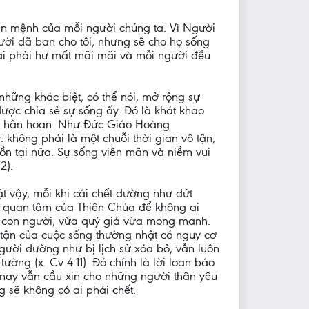
vận mệnh của mỗi người chúng ta. Vì Người
ười đã ban cho tôi, nhưng sẽ cho họ sống
 ai phải hư mất mãi mãi và mỗi người đều
ững khác biệt, có thể nói, mở rộng sự
ợc chia sẻ sự sống ấy. Đó là khát khao
ược hân hoan. Như Đức Giáo Hoàng
 không phải là một chuỗi thời gian vô tận,
tồn tại nữa. Sự sống viên mãn và niềm vui
2).
vậy, mỗi khi cái chết dường như dứt
sự quan tâm của Thiên Chúa để không ai
 ức con người, vừa quý giá vừa mong manh.
 tận của cuộc sống thường nhật có nguy cơ
gười dường như bị lịch sử xóa bỏ, vẫn luôn
ờng (x. Cv 4:11). Đó chính là lời loan báo
y nay vẫn cầu xin cho những người thân yêu
 sẽ không có ai phải chết.