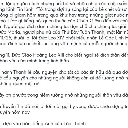
ự im lặng ngăn cách những hối hả và nhộn nhịp của cuộc sống
g Kinh Tin Kính: “Tôi trông đợi sự sống lại của kẻ chết và s
không bị giam hãm trong quá khứ hay trong những giọt nước m
 mộ. Ước gì tiếng nói quen thuộc của Chúa Giêsu đến với chún
Xin Người gọi đích danh chúng ta, dọn chỗ cho chúng ta, giải
ức Maria, người phụ nữ của Thứ Bảy Tuần Thánh, một lần nữ
/11/25, thuật lại lời Đức Leo XIV phát biểu nhân Lễ Các Li
óng đinh từ cõi chết soi sáng vận mệnh của mỗi người chúng 
áng 11, Đức Giáo Hoàng Leo XIII cho biết ngài sẽ đích thân 
ân yêu của mình trong tinh thần.
cử hành Thánh lễ cầu nguyện cho tất cả các tín hữu đã qua đờ
 sẽ cầu nguyện cho những người không còn ai để tưởng nhớ họ
không quên một ai!
đầy ơn phước trong niềm tưởng nhớ những người thân yêu đã
Truyền Tin đã nói tới lời mời gọi hy vọng được chứa đựng t
guyện hôm nay.
i, dựa vào bản Tiếng Anh của Tòa Thánh: