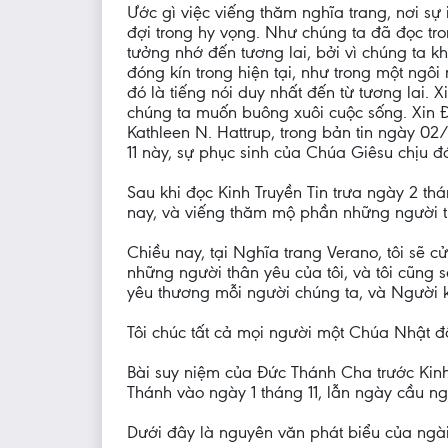
Ước gì việc viếng thăm nghĩa trang, nơi s
đợi trong hy vọng. Như chúng ta đã đọc tron
tưởng nhớ đến tương lai, bởi vì chúng ta 
đóng kín trong hiện tại, như trong một ngôi
đó là tiếng nói duy nhất đến từ tương lai. 
chúng ta muốn buông xuôi cuộc sống. Xin Đ
Kathleen N. Hattrup, trong bản tin ngày 02
11 này, sự phục sinh của Chúa Giêsu chịu đ
Sau khi đọc Kinh Truyền Tin trưa ngày 2 th
nay, và viếng thăm mộ phần những người th
Chiều nay, tại Nghĩa trang Verano, tôi sẽ 
những người thân yêu của tôi, và tôi cũng
yêu thương mỗi người chúng ta, và Người 
Tôi chúc tất cả mọi người một Chúa Nhật 
Bài suy niệm của Đức Thánh Cha trước Kinh 
Thánh vào ngày 1 tháng 11, lẫn ngày cầu n
Dưới đây là nguyên văn phát biểu của ngà