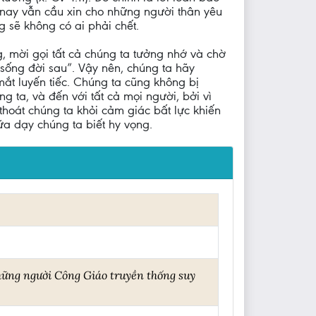
y nay vẫn cầu xin cho những người thân yêu
 sẽ không có ai phải chết.
, mời gọi tất cả chúng ta tưởng nhớ và chờ
ự sống đời sau”. Vậy nên, chúng ta hãy
ắt luyến tiếc. Chúng ta cũng không bị
g ta, và đến với tất cả mọi người, bởi vì
 thoát chúng ta khỏi cảm giác bất lực khiến
a dạy chúng ta biết hy vọng.
hững người Công Giáo truyền thống suy