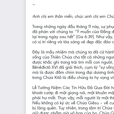
~
Anh chị em thân mến, chúc anh chị em Chú
Trong những ngày đầu tháng 11 này, sự phụ
đã phán với chúng ta: “Ý muốn của Đấng đã 
lại trong ngày sau hết” (Ga 6:39). Như vậ
có vị trí riêng và tỏa sáng vẻ đẹp độc đáo 
Đây là mầu nhiệm mà chúng ta đã cử hành 
sống của Thiên Chúa cho tất cả những ngư
được khắc ghi trong trái tim mỗi con ngư
Bênêđictô XVI đã giải thích, cụm từ “sự sốn
mà là được đắm chìm trong đại dương tình y
trong Chúa Kitô là điều chúng ta hy vọng 
Lễ Tưởng Niệm Các Tín Hữu Đã Qua Đời hô
khoát cướp đi một giọng nói, một khuôn mặ
phải hư mất. Thực vậy, mỗi người là một th
Nếu không có ký ức về Chúa Giêsu – về cuộ
bị lãng quên. Tuy nhiên, trong tâm trí Ch
giữ được phẩm giá vô hạn của họ. Chúa Giês