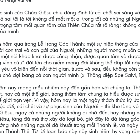
a Nhật vui vẻ!
c sinh của Chúa Giêsu chịu đóng đinh từ cõi chết soi sáng 
sai tôi là tôi không để mất một ai trong tất cả những gì Ng
y, trọng tâm mối quan tâm của Thiên Chúa rất rõ ràng: không
của mình.
hôm qua trong Lễ Trọng Các Thánh: một sự hiệp thông của nh
ời con trai và con gái của Người, những người mong muốn đư
ời, một nỗi khao khát được công nhận, được quan tâm và đ
g vĩnh cửu” đặt tên cho niềm mong đợi không thể dập tắt này:
êu vô biên đến nỗi thời gian, trước và sau, đều không còn 
à chờ đợi bằng cả con người mình (x. Thông điệp Spe Salvi, 1
m nay mang mầu nhiệm này đến gần hơn với chúng ta. Thật 
t, hay cả một thế giới, trong thâm tâm chúng ta hiểu được 
ế giới trọn vẹn. Vì vậy, hôm nay là một ngày thách thức ký
c đời, cái chết và sự phục sinh của Người – thì kho tàng vô
úa Giêsu, ngay cả những người không ai nhớ đến, hay những n
u, tảng đá mà thợ xây đã loại bỏ, giờ đây là đá tảng góc tư
 tưởng nhớ những người đã khuất trong mỗi Thánh lễ, và ngà
 Thánh Thể. Từ lời loan báo này nảy sinh niềm hy vọng rằng