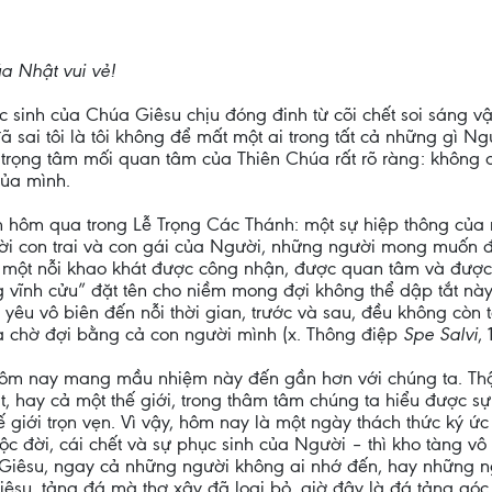
a Nhật vui vẻ!
c sinh của Chúa Giêsu chịu đóng đinh từ cõi chết soi sáng 
sai tôi là tôi không để mất một ai trong tất cả những gì Ng
y, trọng tâm mối quan tâm của Thiên Chúa rất rõ ràng: không
của mình.
hôm qua trong Lễ Trọng Các Thánh: một sự hiệp thông của nh
ời con trai và con gái của Người, những người mong muốn đư
ời, một nỗi khao khát được công nhận, được quan tâm và đ
g vĩnh cửu” đặt tên cho niềm mong đợi không thể dập tắt này:
êu vô biên đến nỗi thời gian, trước và sau, đều không còn 
và chờ đợi bằng cả con người mình (x. Thông điệp
Spe Salvi
, 
m nay mang mầu nhiệm này đến gần hơn với chúng ta. Thật 
t, hay cả một thế giới, trong thâm tâm chúng ta hiểu được 
ế giới trọn vẹn. Vì vậy, hôm nay là một ngày thách thức ký
c đời, cái chết và sự phục sinh của Người – thì kho tàng vô
úa Giêsu, ngay cả những người không ai nhớ đến, hay những n
u, tảng đá mà thợ xây đã loại bỏ, giờ đây là đá tảng góc tư