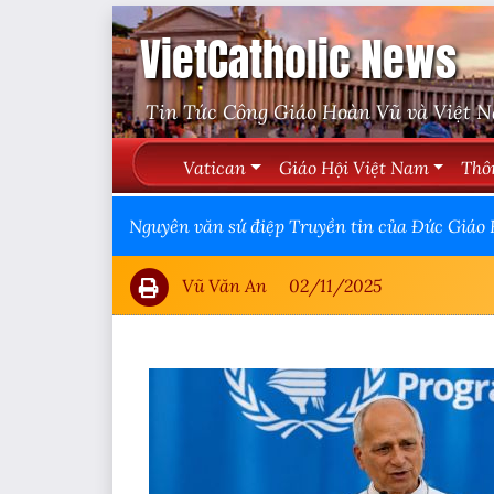
VietCatholic News
Tin Tức Công Giáo Hoàn Vũ và Việt 
Vatican
Giáo Hội Việt Nam
Thô
Nguyên văn sứ điệp Truyền tin của Đức Giáo
Vũ Văn An
02/11/2025