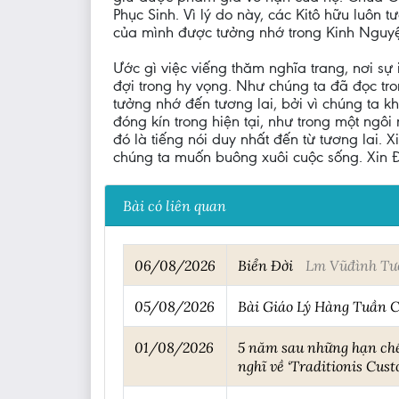
Phục Sinh. Vì lý do này, các Kitô hữu luôn
của mình được tưởng nhớ trong Kinh Nguyện
Ước gì việc viếng thăm nghĩa trang, nơi s
đợi trong hy vọng. Như chúng ta đã đọc tron
tưởng nhớ đến tương lai, bởi vì chúng ta 
đóng kín trong hiện tại, như trong một ngôi
đó là tiếng nói duy nhất đến từ tương lai. 
chúng ta muốn buông xuôi cuộc sống. Xin Đ
Bài có liên quan
06/08/2026
Biển Đời
Lm Vũđình Tư
05/08/2026
Bài Giáo Lý Hàng Tuần C
01/08/2026
5 năm sau những hạn chế
nghĩ về ‘Traditionis Cust