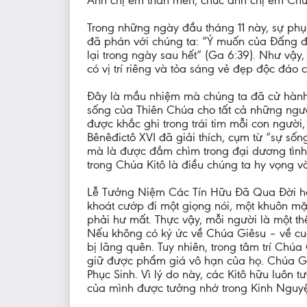
Anh chị em thân mến, chúc anh chị em Chú
Trong những ngày đầu tháng 11 này, sự phụ
đã phán với chúng ta: “Ý muốn của Đấng đã 
lại trong ngày sau hết” (Ga 6:39). Như vậ
có vị trí riêng và tỏa sáng vẻ đẹp độc đáo 
Đây là mầu nhiệm mà chúng ta đã cử hành 
sống của Thiên Chúa cho tất cả những ngư
được khắc ghi trong trái tim mỗi con ngư
Bênêđictô XVI đã giải thích, cụm từ “sự sốn
mà là được đắm chìm trong đại dương tình y
trong Chúa Kitô là điều chúng ta hy vọng v
Lễ Tưởng Niệm Các Tín Hữu Đã Qua Đời hô
khoát cướp đi một giọng nói, một khuôn mặ
phải hư mất. Thực vậy, mỗi người là một th
Nếu không có ký ức về Chúa Giêsu – về cuộ
bị lãng quên. Tuy nhiên, trong tâm trí Ch
giữ được phẩm giá vô hạn của họ. Chúa Giês
Phục Sinh. Vì lý do này, các Kitô hữu luôn
của mình được tưởng nhớ trong Kinh Nguyện