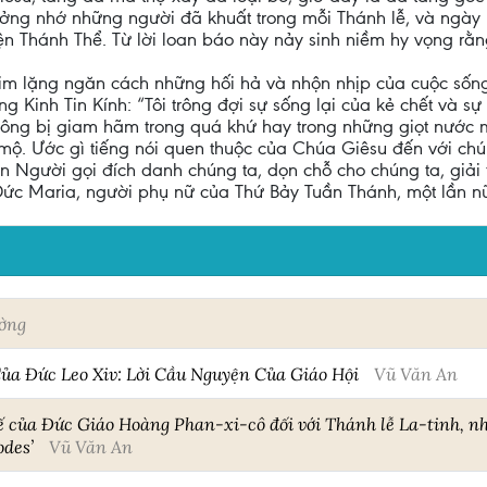
 tưởng nhớ những người đã khuất trong mỗi Thánh lễ, và ngà
 Thánh Thể. Từ lời loan báo này nảy sinh niềm hy vọng rằng
ự im lặng ngăn cách những hối hả và nhộn nhịp của cuộc sống
g Kinh Tin Kính: “Tôi trông đợi sự sống lại của kẻ chết và s
không bị giam hãm trong quá khứ hay trong những giọt nước m
 mộ. Ước gì tiếng nói quen thuộc của Chúa Giêsu đến với chún
Xin Người gọi đích danh chúng ta, dọn chỗ cho chúng ta, giải
ức Maria, người phụ nữ của Thứ Bảy Tuần Thánh, một lần nữ
ờng
ủa Đức Leo Xiv: Lời Cầu Nguyện Của Giáo Hội
Vũ Văn An
 của Đức Giáo Hoàng Phan-xi-cô đối với Thánh lễ La-tinh, n
odes’
Vũ Văn An