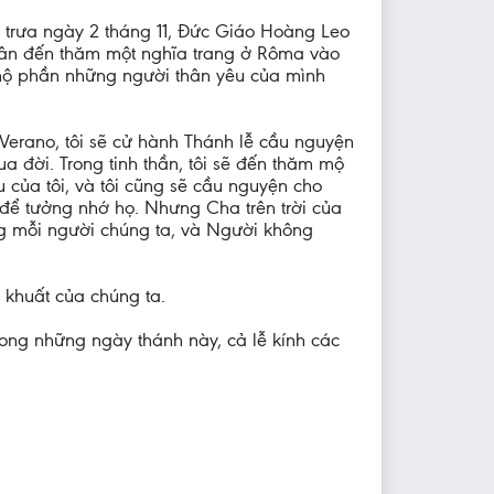
n trưa ngày 2 tháng 11, Đức Giáo Hoàng Leo
 thân đến thăm một nghĩa trang ở Rôma vào
mộ phần những người thân yêu của mình
 Verano, tôi sẽ cử hành Thánh lễ cầu nguyện
ua đời. Trong tinh thần, tôi sẽ đến thăm mộ
của tôi, và tôi cũng sẽ cầu nguyện cho
để tưởng nhớ họ. Nhưng Cha trên trời của
ng mỗi người chúng ta, và Người không
 khuất của chúng ta.
rong những ngày thánh này, cả lễ kính các