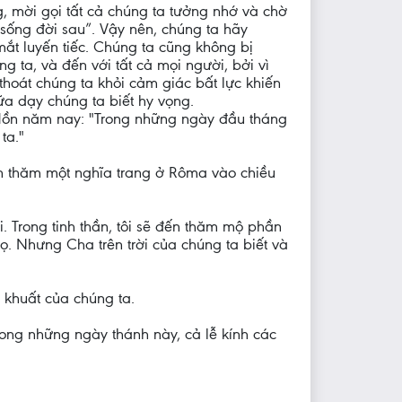
, mời gọi tất cả chúng ta tưởng nhớ và chờ
ự sống đời sau”. Vậy nên, chúng ta hãy
ắt luyến tiếc. Chúng ta cũng không bị
g ta, và đến với tất cả mọi người, bởi vì
 thoát chúng ta khỏi cảm giác bất lực khiến
a dạy chúng ta biết hy vọng.
nh Hồn năm nay: "Trong những ngày đầu tháng
ta."
đến thăm một nghĩa trang ở Rôma vào chiều
i. Trong tinh thần, tôi sẽ đến thăm mộ phần
. Nhưng Cha trên trời của chúng ta biết và
 khuất của chúng ta.
rong những ngày thánh này, cả lễ kính các