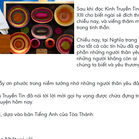
Sau khi đọc Kinh Truyền Ti
XIII cho biết ngài sẽ đích
chiều nay, và viếng thăm 
trong tinh thần.
Chiều nay, tại Nghĩa trang
cho tất cả các tín hữu đã q
phần những người thân yêu 
những người không còn ai 
chúng ta biết và yêu thươ
đầy ơn phước trong niềm tưởng nhớ những người thân yêu đã
Truyền Tin đã nói tới lời mời gọi hy vọng được chứa đựng t
guyện hôm nay.
i, dựa vào bản Tiếng Anh của Tòa Thánh: