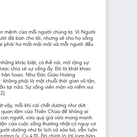
vận mệnh của mỗi người chúng ta. Vì Người
ười đã ban cho tôi, nhưng sẽ cho họ sống
 ai phải hư mất mãi mãi và mỗi người đều
ững khác biệt, có thể nói, mở rộng sự
ợc chia sẻ sự sống ấy. Đó là khát khao
ược hân hoan. Như Đức Giáo Hoàng
 không phải là một chuỗi thời gian vô tận,
tồn tại nữa. Sự sống viên mãn và niềm vui
12).
vậy, mỗi khi cái chết dường như dứt
sự quan tâm của Thiên Chúa để không ai
 ức con người, vừa quý giá vừa mong manh.
 tận của cuộc sống thường nhật có nguy cơ
gười dường như bị lịch sử xóa bỏ, vẫn luôn
ờng (x. Cv 4:11). Đó chính là lời loan báo