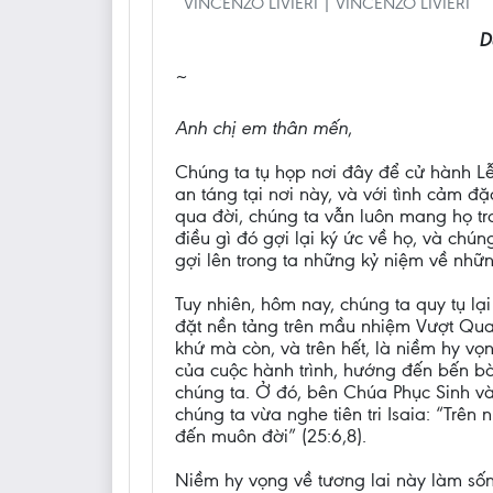
VINCENZO LIVIERI | VINCENZO LIVIERI
D
~
Anh chị em thân mến
,
Chúng ta tụ họp nơi đây để cử hành Lễ
an táng tại nơi này, và với tình cảm 
qua đời, chúng ta vẫn luôn mang họ tro
điều gì đó gợi lại ký ức về họ, và chú
gợi lên trong ta những kỷ niệm về nhữn
Tuy nhiên, hôm nay, chúng ta quy tụ lạ
đặt nền tảng trên mầu nhiệm Vượt Qua 
khứ mà còn, và trên hết, là niềm hy vọ
của cuộc hành trình, hướng đến bến b
chúng ta. Ở đó, bên Chúa Phục Sinh và
chúng ta vừa nghe tiên tri Isaia: “Trê
đến muôn đời” (25:6,8).
Niềm hy vọng về tương lai này làm sốn