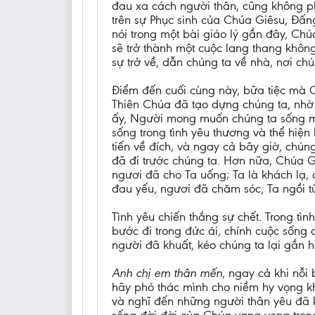
đau xa cách người thân, cũng không ph
trên sự Phục sinh của Chúa Giêsu, Đấn
nói trong một bài giáo lý gần đây, Chú
sẽ trở thành một cuộc lang thang khôn
sự trở về, dẫn chúng ta về nhà, nơi ch
Điểm đến cuối cùng này, bữa tiệc mà Ch
Thiên Chúa đã tạo dựng chúng ta, nhờ 
ấy, Người mong muốn chúng ta sống mãi
sống trong tình yêu thương và thể hiện 
tiến về đích, và ngay cả bây giờ, chú
đã đi trước chúng ta. Hơn nữa, Chúa Gi
ngươi đã cho Ta uống; Ta là khách lạ, 
đau yếu, ngươi đã chăm sóc, Ta ngồi tù
Tình yêu chiến thắng sự chết. Trong tì
bước đi trong đức ái, chính cuộc sống 
người đã khuất, kéo chúng ta lại gần h
Anh chị em thân mến
, ngay cả khi nỗi
hãy phó thác mình cho niềm hy vọng kh
và nghĩ đến những người thân yêu đã 