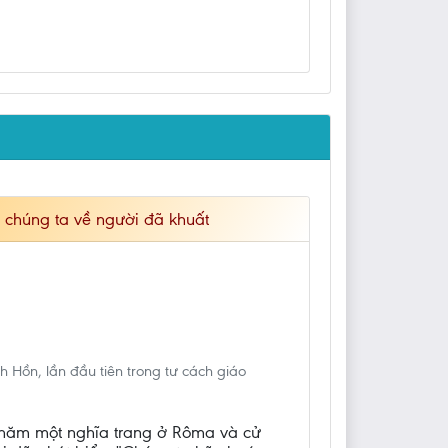
 chúng ta về người đã khuất
Hồn, lần đầu tiên trong tư cách giáo
 thăm một nghĩa trang ở Rôma và cử