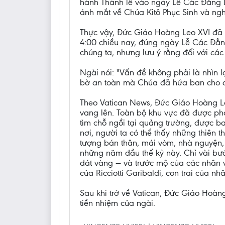
hành Thánh lễ vào ngày Lễ Các Đẳng Li
ánh mắt về Chúa Kitô Phục Sinh và ng
Thực vậy, Đức Giáo Hoàng Leo XVI đã 
4:00 chiều nay, đúng ngày Lễ Các Đẳn
chúng ta, nhưng lưu ý rằng đối với các 
Ngài nói: "Vấn đề không phải là nhìn 
bờ an toàn mà Chúa đã hứa ban cho ch
Theo Vatican News, Đức Giáo Hoàng Leo
vang lên. Toàn bộ khu vực đã được pho
tìm chỗ ngồi tại quảng trường, được 
nơi, người ta có thể thấy những thiên
tượng bán thân, mái vòm, nhà nguyện, 
những năm đầu thế kỷ này. Chỉ vài bướ
dát vàng — và trước mộ của các nhân vật
của Ricciotti Garibaldi, con trai của n
Sau khi trở về Vatican, Đức Giáo Hoàn
tiền nhiệm của ngài.