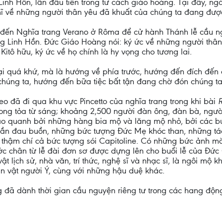
nh Hồn, lần đầu tiên trong tư cách giáo hoàng. Tại đây, ng
hĩ về những người thân yêu đã khuất của chúng ta đang đượ
đến Nghĩa trang Verano ở Rôma để cử hành Thánh lễ cầu ng
g Linh Hồn. Đức Giáo Hoàng nói: ký ức về những người thân
Kitô hữu, ký ức về họ chính là hy vọng cho tương lai.
lại quá khứ, mà là hướng về phía trước, hướng đến đích đến
úng ta, hướng đến bữa tiệc bất tận đang chờ đón chúng ta
 đã đi qua khu vực Pincetto của nghĩa trang trong khi bài
ng tỏa từ sáng; khoảng 2,500 người đàn ông, đàn bà, người 
bao quanh bởi những hàng bia mộ và lăng mộ nhỏ, bởi các b
 thần đau buồn, những bức tượng Đức Mẹ khóc than, những t
thậm chí cả bức tượng sói Capitoline. Có những bức ảnh màu
c chân từ lễ đài đơn sơ được dựng lên cho buổi lễ của Đức 
 lịch sử, nhà văn, trí thức, nghệ sĩ và nhạc sĩ, là ngôi mộ kh
hân vật người Ý, cùng với những hậu duệ khác.
g đã dành thời gian cầu nguyện riêng tư trong các hang độn