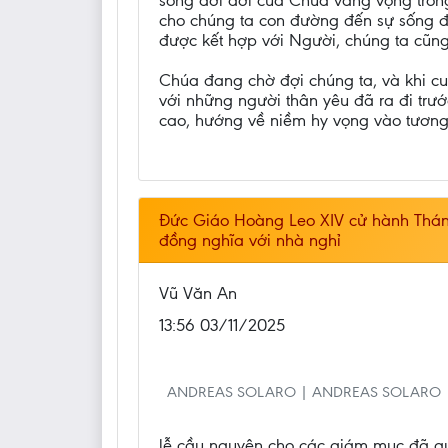
sống đời đời của Chúa vang vọng trong
cho chúng ta con đường đến sự sống đ
được kết hợp với Người, chúng ta cũng
Chúa đang chờ đợi chúng ta, và khi cu
với những người thân yêu đã ra đi trư
cao, hướng về niềm hy vọng vào tương 
Đức Giáo Hoàng Leo XIV cử hành Thánh
đồng nghĩa với nhà nghỉ
Vũ Văn An
13:56 03/11/2025
ANDREAS SOLARO | ANDREAS SOLARO
lễ cầu nguyện cho các giám mục đã q