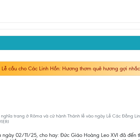
h Lễ cầu cho Các Linh Hồn: Hương thơm quê hương gợi nhắc
ghĩa trang ở Rôma và cử hành Thánh lễ vào ngày Lễ Các Đẳng Linh 
IERI
teia ngày 02/11/25, cho hay: Đức Giáo Hoàng Leo XVI đã đến