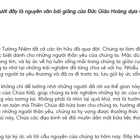
ưới đây là nguyên văn bài giảng của Đức Giáo Hoàng dựa v
 Tưởng Niệm tất cả các tín hữu đã qua đời. Chúng ta làm đ
đặc biệt dành cho những người thân yêu của chúng ta. Mặc dù
ng tim, và ký ức về họ luôn sống mãi trong chúng ta giữa cu
ng ta nhớ lại những trải nghiệm đã từng chia sẻ với họ. Nhi
g người ta yêu thương và đã ra đi trước ta, lưu giữ ký ức số
i không chỉ để tưởng nhớ những người đã rời xa thế gian này.
của Chúa Kitô, giúp chúng ta trải nghiệm những ký ức của 
ng vào tương lai. Không phải là nhìn lại quá khứ, mà là hướ
ờ an toàn mà Thiên Chúa đã hứa ban cho chúng ta, hướng đ
 những người thân yêu, chúng ta hy vọng được thưởng thức 
n núi này, Chúa các đạo binh sẽ đãi muôn dân một bữa tiệc t
g lại ký ức và lời cầu nguyện của chúng ta hôm nay. Đây kh