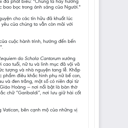
ài đã phát biểu: "Chúng ta hãy hướng
c bao bọc trong ánh sáng của Người."
uyện cho các tín hữu đã khuất lúc
 yêu của chúng ta vẫn còn mãi với
 của cuộc hành trình, hướng đến bến
".
Requiem
do
Schola Cantorum
xướng
cao tuổi, nữ tu và linh mục đã vội vã
ức tượng và nhà nguyện tang lễ. Khắp
ác phẩm điêu khắc hình phụ nữ bế con,
 và đen trắng, một số có niên đại từ
Giáo Hoàng — nơi nổi bật là bàn thờ
ắc chữ “Garibaldi”, nơi lưu giữ hài cốt
g Vatican, bên cạnh mộ của những vị