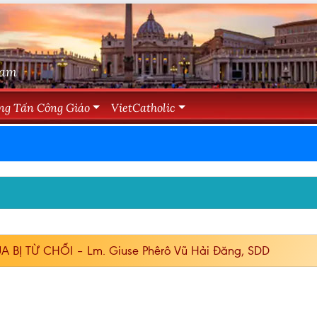
Nam
ng Tấn Công Giáo
VietCatholic
ÚA BỊ TỪ CHỐI – Lm. Giuse Phêrô Vũ Hải Đăng, SDD