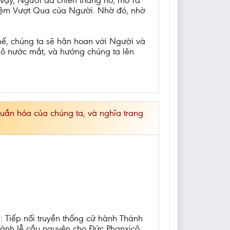
 vậy, Người đã chiến thắng nó, mở ra
hiệm Vượt Qua của Người. Nhờ đó, nhờ
thế, chúng ta sẽ hân hoan với Người và
hô nước mắt, và hướng chúng ta lên
uần hóa của chúng ta, và nghĩa trang
ậ: Tiếp nối truyền thống cử hành Thánh
ánh lễ cầu nguyện cho Đức Phanxicô.