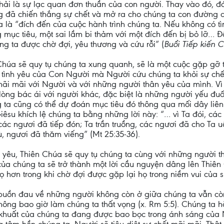
ải là sự lạc quan đơn thuần của con người. Thay vào đó, đ
g đã chiến thắng sự chết và mở ra cho chúng ta con đường 
a là “đích đến của cuộc hành trình chúng ta. Nếu không có t
g mục tiêu, một sai lầm bi thảm với một đích đến bị bỏ lỡ…
úng ta được chờ đợi, yêu thương và cứu rỗi” (
Buổi Tiếp kiến 
úa sẽ quy tụ chúng ta xung quanh, sẽ là một cuộc gặp gỡ tìn
tình yêu của Con Người mà Người cứu chúng ta khỏi sự chết,
 mãi với Người và với những người thân yêu của mình. Vì l
lòng bác ái với người khác, đặc biệt là những người yếu đuối 
ng ta cũng có thể dự đoán mục tiêu đó thông qua mối dây liê
êsu khích lệ chúng ta bằng những lời này: “… vì Ta đói, các
các ngươi đã tiếp đón; Ta trần truồng, các ngươi đã cho Ta
, ngươi đã thăm viếng” (Mt 25:35-36).
nh yêu, Thiên Chúa sẽ quy tụ chúng ta cùng với những người 
của chúng ta sẽ trở thành một lời cầu nguyện dâng lên Thiê
ọ hơn trong khi chờ đợi được gặp lại họ trong niềm vui của s
 buồn đau về những người không còn ở giữa chúng ta vẫn còn
ông bao giờ làm chúng ta thất vọng (x. Rm 5:5). Chúng ta 
khuất của chúng ta đang được bao bọc trong ánh sáng của N