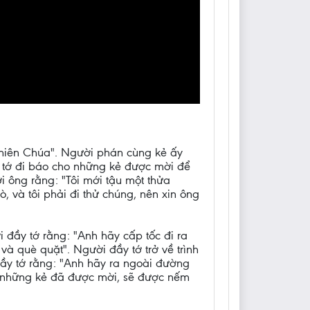
Thiên Chúa". Người phán cùng kẻ ấy
ầy tớ đi báo cho những kẻ được mời để
i ông rằng: "Tôi mới tậu một thửa
ò, và tôi phải đi thử chúng, nên xin ông
i đầy tớ rằng: "Anh hãy cấp tốc đi ra
à què quặt". Người đầy tớ trở về trình
đầy tớ rằng: "Anh hãy ra ngoài đường
ng những kẻ đã được mời, sẽ được nếm