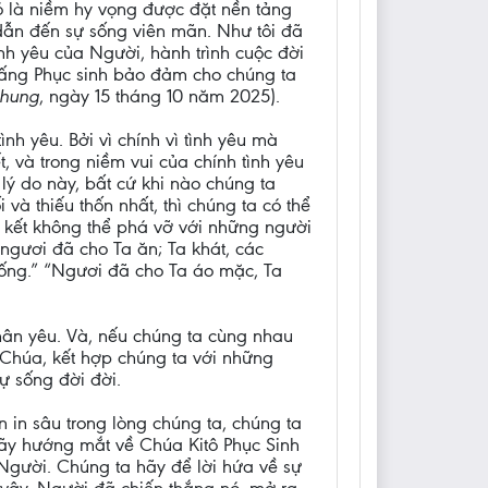
ó là niềm hy vọng được đặt nền tảng
dẫn đến sự sống viên mãn. Như tôi đã
ình yêu của Người, hành trình cuộc đời
 Đấng Phục sinh bảo đảm cho chúng ta
Chung
, ngày 15 tháng 10 năm 2025).
h yêu. Bởi vì chính vì tình yêu mà
 và trong niềm vui của chính tình yêu
ý do này, bất cứ khi nào chúng ta
và thiếu thốn nhất, thì chúng ta có thể
n kết không thể phá vỡ với những người
 ngươi đã cho Ta ăn; Ta khát, các
 uống.” “Ngươi đã cho Ta áo mặc, Ta
thân yêu. Và, nếu chúng ta cùng nhau
n Chúa, kết hợp chúng ta với những
ự sống đời đời.
 in sâu trong lòng chúng ta, chúng ta
hãy hướng mắt về Chúa Kitô Phục Sinh
gười. Chúng ta hãy để lời hứa về sự