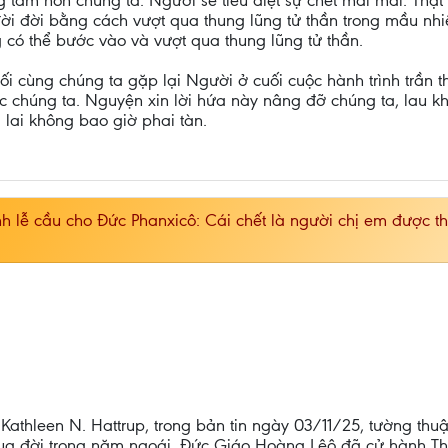
 tâm hồn chúng ta. Người sẽ tiêu diệt sự chết mãi mãi. Thật
ời đời bằng cách vượt qua thung lũng tử thần trong mầu n
 có thể bước vào và vượt qua thung lũng tử thần.
ối cùng chúng ta gặp lại Người ở cuối cuộc hành trình trần 
ớc chúng ta. Nguyện xin lời hứa này nâng đỡ chúng ta, lau k
lai không bao giờ phai tàn.
 lễ cầu cho Đức Phanxicô: Cái chết là người chị em được th
Kathleen N. Hattrup, trong bản tin ngày 03/11/25, tường thu
ua đời trong năm ngoái, Đức Giáo Hoàng Lêô đã cử hành Th