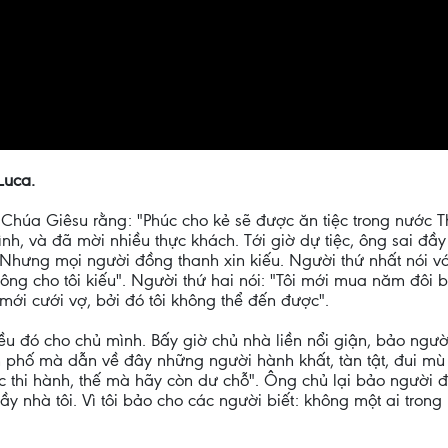
Luca.
 Chúa Giêsu rằng: "Phúc cho kẻ sẽ được ăn tiệc trong nước 
đình, và đã mời nhiều thực khách. Tới giờ dự tiệc, ông sai đ
 Nhưng mọi người đồng thanh xin kiếu. Người thứ nhất nói vớ
 ông cho tôi kiếu". Người thứ hai nói: "Tôi mới mua năm đôi b
i mới cưới vợ, bởi đó tôi không thể đến được".
iều đó cho chủ mình. Bấy giờ chủ nhà liền nổi giận, bảo ngườ
phố mà dẫn về đây những người hành khất, tàn tật, đui mù v
 thi hành, thế mà hãy còn dư chỗ". Ông chủ lại bảo người 
ầy nhà tôi. Vì tôi bảo cho các người biết: không một ai tro