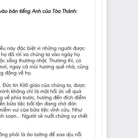
ào bản tiếng Anh của Tòa Thánh:
iều này đặc biệt vì những người được
 họ đã rời xa chúng ta vào ngày họ
ộc sống thường nhật. Thường thì, có
ều nơi, ngay cả mùi hương quê nhà, cũng
ng động về họ.
 Đức tin Kitô giáo của chúng ta, được
mình không chỉ là một hồi ức về quá
ng về phía trước, hướng đến đích điểm
ến bữa tiệc bất tận đang chờ đón
niềm vui của bữa tiệc vĩnh cửu. Như
hịnh soạn… Người sẽ nuốt chửng sự chết
ông phải là ảo tưởng để xoa dịu nỗi