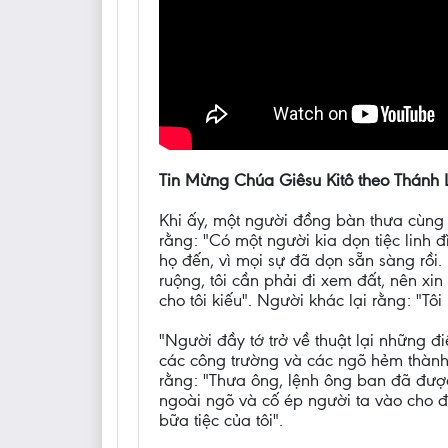
Tin Mừng Chúa Giêsu Kitô theo Thánh 
Khi ấy, một người đồng bàn thưa cùng
rằng: "Có một người kia dọn tiệc linh 
họ đến, vì mọi sự đã dọn sẵn sàng rồi.
ruộng, tôi cần phải đi xem đất, nên xin
cho tôi kiếu". Người khác lại rằng: "Tô
"Người đầy tớ trở về thuật lại những đ
các công trường và các ngõ hẻm thành 
rằng: "Thưa ông, lệnh ông ban đã được
ngoài ngõ và cố ép người ta vào cho đ
bữa tiệc của tôi".