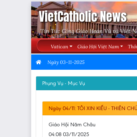
VietCatholic News
Tin Tức Công Giáo Hoàn Vũ và Việt 
Vatican
Giáo Hội Việt Nam
Thô
Ngày 03-11-2025
Phụng Vụ - Mục Vụ
Ngày 04/11: TÔI XIN KIẾU - THIÊN CH
Giáo Hội Năm Châu
04:08 03/11/2025