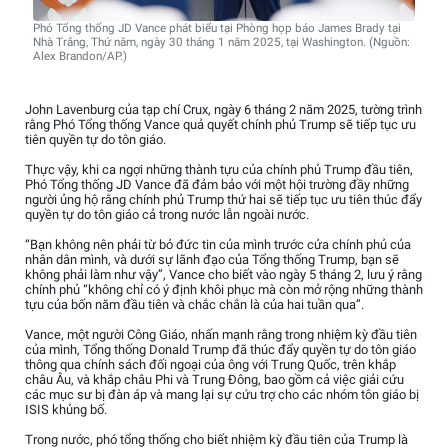
Phó Tổng thống JD Vance phát biểu tại Phòng họp báo James Brady tại
Nhà Trắng, Thứ năm, ngày 30 tháng 1 năm 2025, tại Washington. (Nguồn:
Alex Brandon/AP.)
John Lavenburg của tạp chí Crux, ngày 6 tháng 2 năm 2025, tường trình
rằng Phó Tổng thống Vance quả quyết chính phủ Trump sẽ tiếp tục ưu
tiên quyền tự do tôn giáo.
Thực vậy, khi ca ngợi những thành tựu của chính phủ Trump đầu tiên,
Phó Tổng thống JD Vance đã đảm bảo với một hội trường đầy những
người ủng hộ rằng chính phủ Trump thứ hai sẽ tiếp tục ưu tiên thúc đẩy
quyền tự do tôn giáo cả trong nước lẫn ngoài nước.
“Bạn không nên phải từ bỏ đức tin của mình trước cửa chính phủ của
nhân dân mình, và dưới sự lãnh đạo của Tổng thống Trump, bạn sẽ
không phải làm như vậy”, Vance cho biết vào ngày 5 tháng 2, lưu ý rằng
chính phủ “không chỉ có ý định khôi phục mà còn mở rộng những thành
tựu của bốn năm đầu tiên và chắc chắn là của hai tuần qua”.
Vance, một người Công Giáo, nhấn mạnh rằng trong nhiệm kỳ đầu tiên
của mình, Tổng thống Donald Trump đã thúc đẩy quyền tự do tôn giáo
thông qua chính sách đối ngoại của ông với Trung Quốc, trên khắp
châu Âu, và khắp châu Phi và Trung Đông, bao gồm cả việc giải cứu
các mục sư bị đàn áp và mang lại sự cứu trợ cho các nhóm tôn giáo bị
ISIS khủng bố.
Trong nước, phó tổng thống cho biết nhiệm kỳ đầu tiên của Trump là