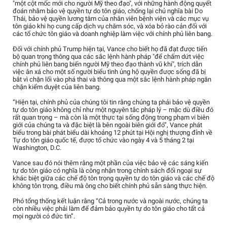
"một cột mốc mới cho người Mỹ theo đạo", với những hành động quyết
đoán nhằm bảo vệ quyền tự do tôn giáo, chống lại chủ nghĩa bài Do
Thái, bảo vệ quyền lương tâm của nhân viên bệnh viện và các mục vụ
tôn giáo khi họ cung cấp dịch vụ chăm sóc, và xóa bỏ rào cản đối với
các tổ chức tôn giáo và doanh nghiệp làm việc với chính phủ liên bang.
Đối với chính phủ Trump hiện tại, Vance cho biết họ đã đạt được tiến
bộ quan trọng thông qua các sắc lệnh hành pháp "để chấm dứt việc
chính phủ liên bang biến người Mỹ theo đạo thành vũ khí", trích dẫn
việc ân xá cho một số người biểu tình ủng hộ quyền được sống đã bị
bắt vì chặn lối vào phá thai và thông qua một sắc lệnh hành pháp ngăn
chặn kiểm duyệt của liên bang.
“Hiện tại, chính phủ của chúng tôi tin rằng chúng ta phải bảo vệ quyền
tự do tôn giáo không chỉ như một nguyên tắc pháp lý – mặc dù điều đó
rất quan trọng – mà còn là một thực tại sống động trong phạm vi biên
giới của chúng ta và đặc biệt là bên ngoài biên giới đó”, Vance phát
biểu trong bài phát biểu dài khoảng 12 phút tại Hội nghị thượng đỉnh về
Tự do tôn giáo quốc tế, được tổ chức vào ngày 4 và 5 tháng 2 tại
Washington, D.C.
Vance sau đó nói thêm rằng một phần của việc bảo vệ các sáng kiến
tự do tôn giáo có nghĩa là công nhận trong chính sách đối ngoại sự
khác biệt giữa các chế độ tôn trọng quyền tự do tôn giáo và các chế độ
không tôn trọng, điều mà ông cho biết chính phủ sẵn sàng thực hiện.
Phó tổng thống kết luận rằng “Cả trong nước và ngoài nước, chúng ta
còn nhiều việc phải làm để đảm bảo quyền tự do tôn giáo cho tất cả
mọi người có đức tin”.