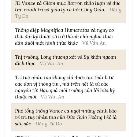
JD Vance và Giám mục Barron thảo luận về đức
tin, chính trị và giáo lý xã hội Công Giáo.
Đặng
Tự Do
Thông điệp Magnifica Humanitas và nguy cơ
thời đại kỹ thuật số trở thành chủ nghĩa thực
dân dưới một hình thức khác
Vũ Văn An
Thị trường, Lòng thương xót và Sự khôn ngoan
đích thực
Vũ Văn An
Trí tuệ nhân tạo không chỉ được tạo thành từ
các đơn vị thông tin , mà trên hết là từ các
nguyên tử: Hậu quả môi trường của lời hứa kỹ
thuật mới
Vũ Văn An
Phó tổng thống Vance ca ngợi những cảnh báo
về trí tuệ nhân tạo của Đức Giáo Hoàng Lêô là
sâu sắc
Đặng Tự Do