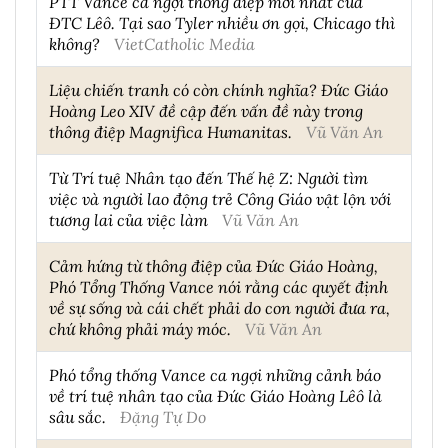
PTT Vance ca ngợi thông điệp mới nhất của
ĐTC Lêô. Tại sao Tyler nhiều ơn gọi, Chicago thì
không?
VietCatholic Media
Liệu chiến tranh có còn chính nghĩa? Đức Giáo
Hoàng Leo XIV đề cập đến vấn đề này trong
thông điệp Magnifica Humanitas.
Vũ Văn An
Từ Trí tuệ Nhân tạo đến Thế hệ Z: Người tìm
việc và người lao động trẻ Công Giáo vật lộn với
tương lai của việc làm
Vũ Văn An
Cảm hứng từ thông điệp của Đức Giáo Hoàng,
Phó Tổng Thống Vance nói rằng các quyết định
về sự sống và cái chết phải do con người đưa ra,
chứ không phải máy móc.
Vũ Văn An
Phó tổng thống Vance ca ngợi những cảnh báo
về trí tuệ nhân tạo của Đức Giáo Hoàng Lêô là
sâu sắc.
Đặng Tự Do