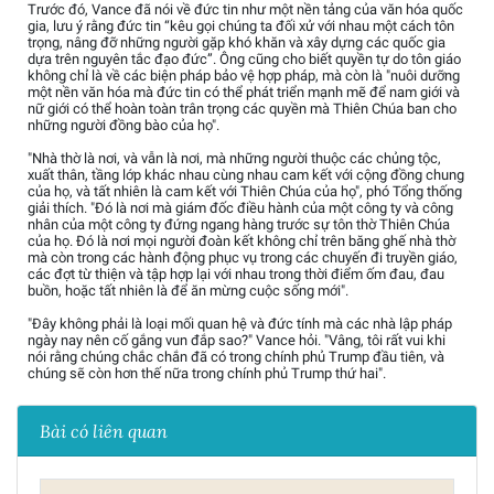
Trước đó, Vance đã nói về đức tin như một nền tảng của văn hóa quốc
gia, lưu ý rằng đức tin “kêu gọi chúng ta đối xử với nhau một cách tôn
trọng, nâng đỡ những người gặp khó khăn và xây dựng các quốc gia
dựa trên nguyên tắc đạo đức”. Ông cũng cho biết quyền tự do tôn giáo
không chỉ là về các biện pháp bảo vệ hợp pháp, mà còn là "nuôi dưỡng
một nền văn hóa mà đức tin có thể phát triển mạnh mẽ để nam giới và
nữ giới có thể hoàn toàn trân trọng các quyền mà Thiên Chúa ban cho
những người đồng bào của họ".
"Nhà thờ là nơi, và vẫn là nơi, mà những người thuộc các chủng tộc,
xuất thân, tầng lớp khác nhau cùng nhau cam kết với cộng đồng chung
của họ, và tất nhiên là cam kết với Thiên Chúa của họ", phó Tổng thống
giải thích. "Đó là nơi mà giám đốc điều hành của một công ty và công
nhân của một công ty đứng ngang hàng trước sự tôn thờ Thiên Chúa
của họ. Đó là nơi mọi người đoàn kết không chỉ trên băng ghế nhà thờ
mà còn trong các hành động phục vụ trong các chuyến đi truyền giáo,
các đợt từ thiện và tập hợp lại với nhau trong thời điểm ốm đau, đau
buồn, hoặc tất nhiên là để ăn mừng cuộc sống mới".
"Đây không phải là loại mối quan hệ và đức tính mà các nhà lập pháp
ngày nay nên cố gắng vun đắp sao?" Vance hỏi. "Vâng, tôi rất vui khi
nói rằng chúng chắc chắn đã có trong chính phủ Trump đầu tiên, và
chúng sẽ còn hơn thế nữa trong chính phủ Trump thứ hai".
Bài có liên quan