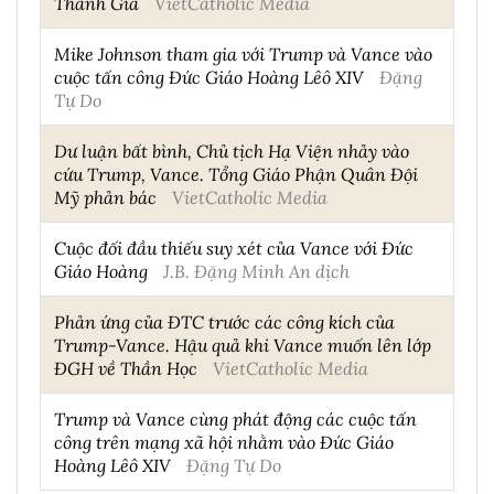
Thánh Giá
VietCatholic Media
Mike Johnson tham gia với Trump và Vance vào
cuộc tấn công Đức Giáo Hoàng Lêô XIV
Đặng
Tự Do
Dư luận bất bình, Chủ tịch Hạ Viện nhảy vào
cứu Trump, Vance. Tổng Giáo Phận Quân Đội
Mỹ phản bác
VietCatholic Media
Cuộc đối đầu thiếu suy xét của Vance với Đức
Giáo Hoàng
J.B. Đặng Minh An dịch
Phản ứng của ĐTC trước các công kích của
Trump-Vance. Hậu quả khi Vance muốn lên lớp
ĐGH về Thần Học
VietCatholic Media
Trump và Vance cùng phát động các cuộc tấn
công trên mạng xã hội nhằm vào Đức Giáo
Hoàng Lêô XIV
Đặng Tự Do