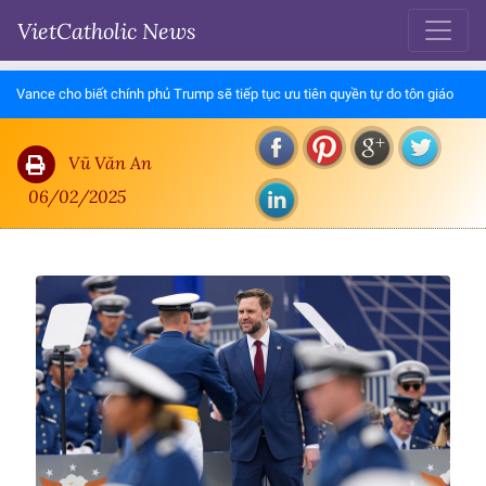
VietCatholic News
Vance cho biết chính phủ Trump sẽ tiếp tục ưu tiên quyền tự do tôn giáo
Vũ Văn An
06/02/2025