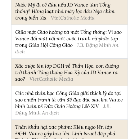
Nước Mỹ đi về đâu nếu JD Vance làm Tổng
thống? Hàng loạt nhà máy lọc dầu Nga chìm
trong biển lửa
VietCatholic Media
Giữa một Giáo hoàng và một Tổng thống: Vì sao
Vance đối mặt với một cuộc tranh cử phức tạp
trong Giáo Hội Công Giáo
J.B. Đặng Minh An
dịch
Xấc xược lên lớp ĐGH về Thần Học, con đường
trở thành Tổng thống Hoa Kỳ của JD Vance ra
sao?
VietCatholic Media
Các nhà thần học Công Giáo giải thích lý do tại
sao chiến tranh là vấn đề đạo đức sau khi Vance
bình luận về Đức Giáo Hoàng Lêô XIV
J.B.
Đặng Minh An dịch
Thần khẩu hại xác phàm: Kiêu ngạo lên lớp
ĐGH, Vance gây họa lớn. Lính Israel đập phá